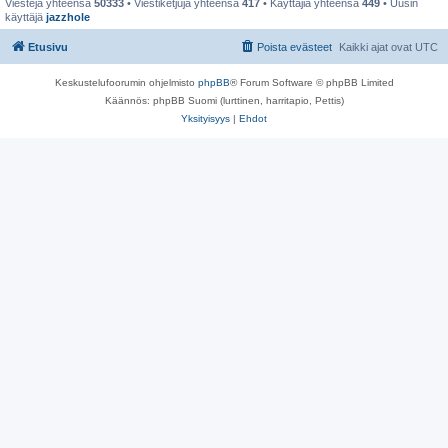
Viestejä yhteensä
50333
• Viestiketjuja yhteensä
417
• Käyttäjiä yhteensä
449
• Uusin
käyttäjä
jazzhole
Etusivu
Poista evästeet
Kaikki ajat ovat
UTC
Keskustelufoorumin ohjelmisto
phpBB
® Forum Software © phpBB Limited
Käännös: phpBB Suomi (lurttinen, harritapio, Pettis)
Yksityisyys
|
Ehdot