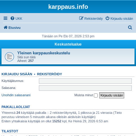
karppaus.info
UKK
Rekisteröidy
Kirjaudu sisään
E
Etusivu
t
Tänään on Pe Elo 07, 2026 2:53 pm
s
Keskustelualue
i
Yleinen karppauskeskustelu
Sitä sun tätä
Aiheet:
257
KIRJAUDU SISÄÄN
•
REKISTERÖIDY
Käyttäjätunnus:
Salasana:
Unohdin salasanani
Muista minut
PAIKALLAOLIJAT
Yhteensä
24
käyttäjää paikalla :: 2 rekisteröitynyttä, 1 piilossa ja 21 vierasta (Tieto
perustuu viimeisen 5 minuutin aikana olleisiin aktiivisiin käyttäjiin)
Eniten yhtaikaisia käyttäjiä on ollut
15252
kpl, Ke Heinä 29, 2026 6:53 am
TILASTOT