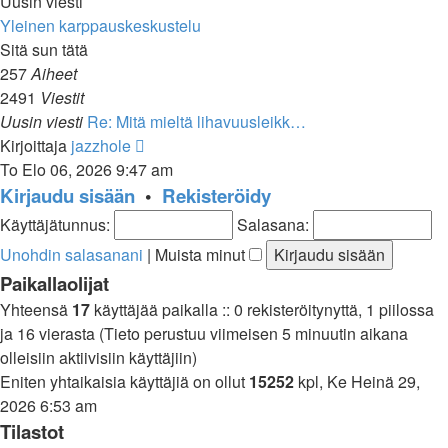
Uusin viesti
Yleinen karppauskeskustelu
Sitä sun tätä
257
Aiheet
2491
Viestit
Uusin viesti
Re: Mitä mieltä lihavuusleikk…
Näytä
Kirjoittaja
jazzhole
uusin
To Elo 06, 2026 9:47 am
viesti
Kirjaudu sisään
•
Rekisteröidy
Käyttäjätunnus:
Salasana:
Unohdin salasanani
|
Muista minut
Paikallaolijat
Yhteensä
17
käyttäjää paikalla :: 0 rekisteröitynyttä, 1 piilossa
ja 16 vierasta (Tieto perustuu viimeisen 5 minuutin aikana
olleisiin aktiivisiin käyttäjiin)
Eniten yhtaikaisia käyttäjiä on ollut
15252
kpl, Ke Heinä 29,
2026 6:53 am
Tilastot