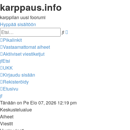
karppaus.info
karppilan uusi foorumi
Hyppää sisältöön
Tarkennettu
Etsi
haku
Pikalinkit
Vastaamattomat aiheet
Aktiiviset viestiketjut
Etsi
UKK
Kirjaudu sisään
Rekisteröidy
Etusivu
Etsi
Tänään on Pe Elo 07, 2026 12:19 pm
Keskustelualue
Aiheet
Viestit