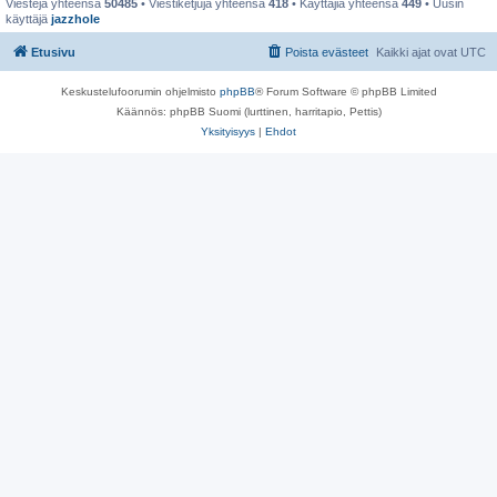
Viestejä yhteensä
50485
• Viestiketjuja yhteensä
418
• Käyttäjiä yhteensä
449
• Uusin
käyttäjä
jazzhole
Etusivu
Poista evästeet
Kaikki ajat ovat
UTC
Keskustelufoorumin ohjelmisto
phpBB
® Forum Software © phpBB Limited
Käännös: phpBB Suomi (lurttinen, harritapio, Pettis)
Yksityisyys
|
Ehdot