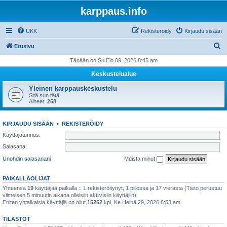
karppaus.info
UKK
Rekisteröidy
Kirjaudu sisään
E
Etusivu
t
Tänään on Su Elo 09, 2026 8:45 am
s
Keskustelualue
i
Yleinen karppauskeskustelu
Sitä sun tätä
Aiheet:
258
KIRJAUDU SISÄÄN
•
REKISTERÖIDY
Käyttäjätunnus:
Salasana:
Unohdin salasanani
Muista minut
PAIKALLAOLIJAT
Yhteensä
19
käyttäjää paikalla :: 1 rekisteröitynyt, 1 piilossa ja 17 vierasta (Tieto perustuu
viimeisen 5 minuutin aikana olleisiin aktiivisiin käyttäjiin)
Eniten yhtaikaisia käyttäjiä on ollut
15252
kpl, Ke Heinä 29, 2026 6:53 am
TILASTOT