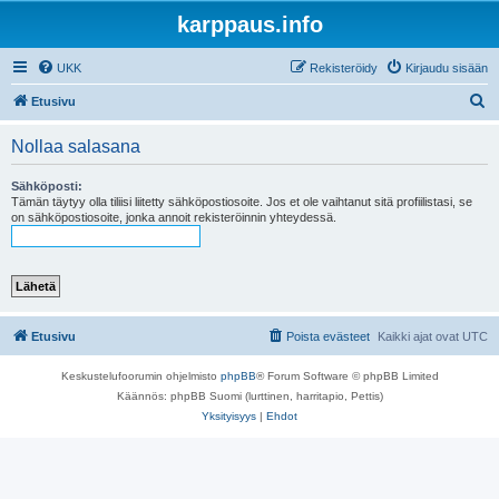
karppaus.info
UKK
Rekisteröidy
Kirjaudu sisään
E
Etusivu
t
Nollaa salasana
s
i
Sähköposti:
Tämän täytyy olla tiliisi liitetty sähköpostiosoite. Jos et ole vaihtanut sitä profiilistasi, se
on sähköpostiosoite, jonka annoit rekisteröinnin yhteydessä.
Etusivu
Poista evästeet
Kaikki ajat ovat
UTC
Keskustelufoorumin ohjelmisto
phpBB
® Forum Software © phpBB Limited
Käännös: phpBB Suomi (lurttinen, harritapio, Pettis)
Yksityisyys
|
Ehdot