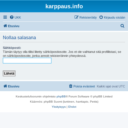
karppaus.info
UKK
Rekisteröidy
Kirjaudu sisään
E
Etusivu
t
Nollaa salasana
s
i
Sähköposti:
Tämän täytyy olla tiliisi liitetty sähköpostiosoite. Jos et ole vaihtanut sitä profiilistasi, se
on sähköpostiosoite, jonka annoit rekisteröinnin yhteydessä.
Etusivu
Poista evästeet
Kaikki ajat ovat
UTC
Keskustelufoorumin ohjelmisto
phpBB
® Forum Software © phpBB Limited
Käännös: phpBB Suomi (lurttinen, harritapio, Pettis)
Yksityisyys
|
Ehdot