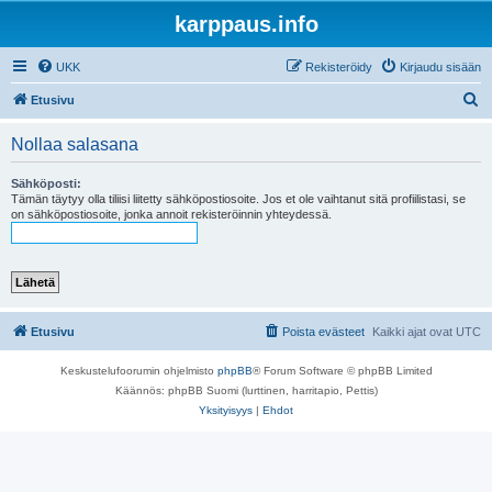
karppaus.info
UKK
Rekisteröidy
Kirjaudu sisään
E
Etusivu
t
Nollaa salasana
s
i
Sähköposti:
Tämän täytyy olla tiliisi liitetty sähköpostiosoite. Jos et ole vaihtanut sitä profiilistasi, se
on sähköpostiosoite, jonka annoit rekisteröinnin yhteydessä.
Etusivu
Poista evästeet
Kaikki ajat ovat
UTC
Keskustelufoorumin ohjelmisto
phpBB
® Forum Software © phpBB Limited
Käännös: phpBB Suomi (lurttinen, harritapio, Pettis)
Yksityisyys
|
Ehdot