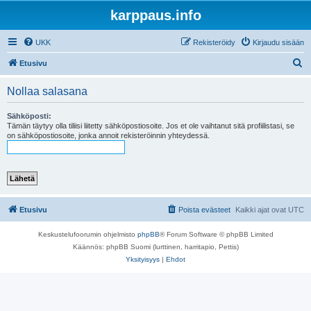
karppaus.info
UKK
Rekisteröidy
Kirjaudu sisään
E
Etusivu
t
Nollaa salasana
s
i
Sähköposti:
Tämän täytyy olla tiliisi liitetty sähköpostiosoite. Jos et ole vaihtanut sitä profiilistasi, se
on sähköpostiosoite, jonka annoit rekisteröinnin yhteydessä.
Etusivu
Poista evästeet
Kaikki ajat ovat
UTC
Keskustelufoorumin ohjelmisto
phpBB
® Forum Software © phpBB Limited
Käännös: phpBB Suomi (lurttinen, harritapio, Pettis)
Yksityisyys
|
Ehdot