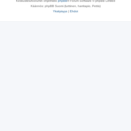
Keskustelufoorumin ohjelmisto
phpBB
® Forum Software © phpBB Limited
Käännös: phpBB Suomi (lurttinen, harritapio, Pettis)
Yksityisyys
|
Ehdot