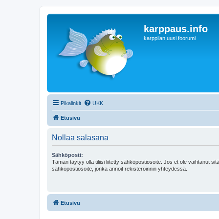
karppaus.info
karppilan uusi foorumi
Pikalinkit
UKK
Etusivu
Nollaa salasana
Sähköposti:
Tämän täytyy olla tiliisi liitetty sähköpostiosoite. Jos et ole vaihtanut sitä
sähköpostiosoite, jonka annoit rekisteröinnin yhteydessä.
Etusivu