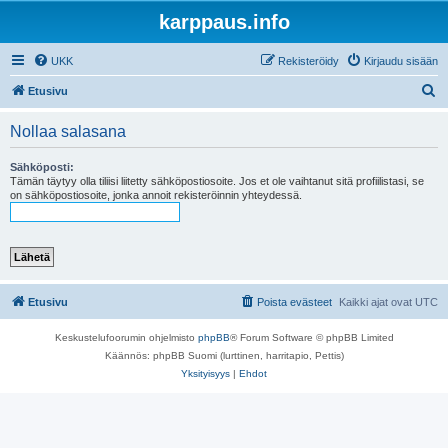
karppaus.info
UKK
Rekisteröidy
Kirjaudu sisään
E
Etusivu
t
Nollaa salasana
s
i
Sähköposti:
Tämän täytyy olla tiliisi liitetty sähköpostiosoite. Jos et ole vaihtanut sitä profiilistasi, se
on sähköpostiosoite, jonka annoit rekisteröinnin yhteydessä.
Etusivu
Poista evästeet
Kaikki ajat ovat
UTC
Keskustelufoorumin ohjelmisto
phpBB
® Forum Software © phpBB Limited
Käännös: phpBB Suomi (lurttinen, harritapio, Pettis)
Yksityisyys
|
Ehdot