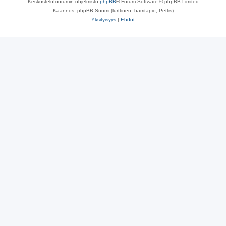
Keskustelufoorumin ohjelmisto
phpBB
® Forum Software © phpBB Limited
Käännös: phpBB Suomi (lurttinen, harritapio, Pettis)
Yksityisyys
|
Ehdot