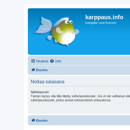
karppaus.info
karppilan uusi foorumi
Pikalinkit
UKK
Etusivu
Nollaa salasana
Sähköposti:
Tämän täytyy olla tiliisi liitetty sähköpostiosoite. Jos et ole vaihtanut sitä
sähköpostiosoite, jonka annoit rekisteröinnin yhteydessä.
Etusivu