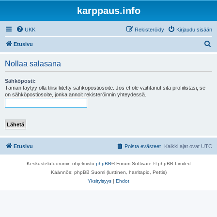
karppaus.info
UKK
Rekisteröidy
Kirjaudu sisään
E
Etusivu
t
Nollaa salasana
s
i
Sähköposti:
Tämän täytyy olla tiliisi liitetty sähköpostiosoite. Jos et ole vaihtanut sitä profiilistasi, se
on sähköpostiosoite, jonka annoit rekisteröinnin yhteydessä.
Etusivu
Poista evästeet
Kaikki ajat ovat
UTC
Keskustelufoorumin ohjelmisto
phpBB
® Forum Software © phpBB Limited
Käännös: phpBB Suomi (lurttinen, harritapio, Pettis)
Yksityisyys
|
Ehdot