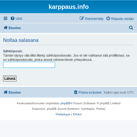
karppaus.info
UKK
Rekisteröidy
Kirjaudu sisään
E
Etusivu
t
Nollaa salasana
s
i
Sähköposti:
Tämän täytyy olla tiliisi liitetty sähköpostiosoite. Jos et ole vaihtanut sitä profiilistasi, se
on sähköpostiosoite, jonka annoit rekisteröinnin yhteydessä.
Etusivu
Poista evästeet
Kaikki ajat ovat
UTC
Keskustelufoorumin ohjelmisto
phpBB
® Forum Software © phpBB Limited
Käännös: phpBB Suomi (lurttinen, harritapio, Pettis)
Yksityisyys
|
Ehdot