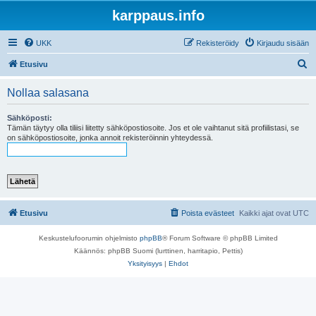
karppaus.info
UKK
Rekisteröidy
Kirjaudu sisään
E
Etusivu
t
Nollaa salasana
s
i
Sähköposti:
Tämän täytyy olla tiliisi liitetty sähköpostiosoite. Jos et ole vaihtanut sitä profiilistasi, se
on sähköpostiosoite, jonka annoit rekisteröinnin yhteydessä.
Etusivu
Poista evästeet
Kaikki ajat ovat
UTC
Keskustelufoorumin ohjelmisto
phpBB
® Forum Software © phpBB Limited
Käännös: phpBB Suomi (lurttinen, harritapio, Pettis)
Yksityisyys
|
Ehdot