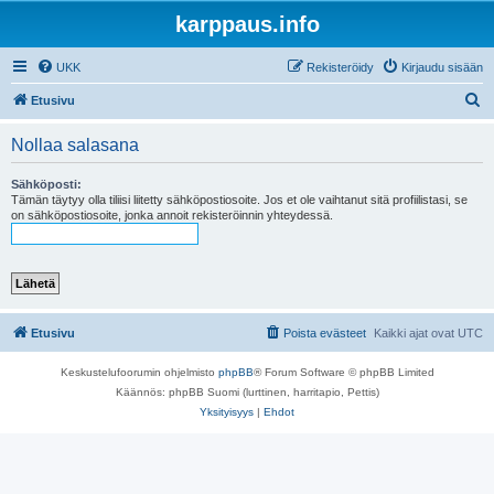
karppaus.info
UKK
Rekisteröidy
Kirjaudu sisään
E
Etusivu
t
Nollaa salasana
s
i
Sähköposti:
Tämän täytyy olla tiliisi liitetty sähköpostiosoite. Jos et ole vaihtanut sitä profiilistasi, se
on sähköpostiosoite, jonka annoit rekisteröinnin yhteydessä.
Etusivu
Poista evästeet
Kaikki ajat ovat
UTC
Keskustelufoorumin ohjelmisto
phpBB
® Forum Software © phpBB Limited
Käännös: phpBB Suomi (lurttinen, harritapio, Pettis)
Yksityisyys
|
Ehdot