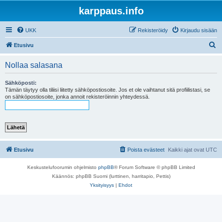
karppaus.info
UKK
Rekisteröidy
Kirjaudu sisään
E
Etusivu
t
Nollaa salasana
s
i
Sähköposti:
Tämän täytyy olla tiliisi liitetty sähköpostiosoite. Jos et ole vaihtanut sitä profiilistasi, se
on sähköpostiosoite, jonka annoit rekisteröinnin yhteydessä.
Etusivu
Poista evästeet
Kaikki ajat ovat
UTC
Keskustelufoorumin ohjelmisto
phpBB
® Forum Software © phpBB Limited
Käännös: phpBB Suomi (lurttinen, harritapio, Pettis)
Yksityisyys
|
Ehdot