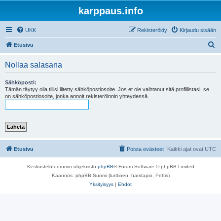
karppaus.info
UKK
Rekisteröidy
Kirjaudu sisään
E
Etusivu
t
Nollaa salasana
s
i
Sähköposti:
Tämän täytyy olla tiliisi liitetty sähköpostiosoite. Jos et ole vaihtanut sitä profiilistasi, se
on sähköpostiosoite, jonka annoit rekisteröinnin yhteydessä.
Etusivu
Poista evästeet
Kaikki ajat ovat
UTC
Keskustelufoorumin ohjelmisto
phpBB
® Forum Software © phpBB Limited
Käännös: phpBB Suomi (lurttinen, harritapio, Pettis)
Yksityisyys
|
Ehdot