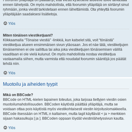
Foorumin ylläpitäjä on päättänyt, että viestit kyseiselle alueelle tulee tarkastaa
ennen lähetystä. On myös mahdollista, että foorumin ylläpitäjä on siirtänyt sinut
ryhmään, jonka viestit tarkistetaan ennen lähettämistä. Ota yhteyttä foorumin
ylläpitäjään saadaksesi lisätietoja.
Ylös
Miten tönäisen viestiketjuani?
Klikkaamalla “Tönaise viestiä” -linkkiä, kun katselet sitä, voit “tönäistä”
viestiketjua alueen ensimmäisen sivun yläosaan. Jos et näe tätä, viestiketjujen
tönäiseminen ei ole sallittua tai aika joka viestiketjujen tönäisemisen välillä
vaaditaan ei ole vielä kulunut. On myös mahdollista nostaa viestiketjua
vastaamalla siihen, mutta varmista että noudatat foorumin sääntöjä jos päätät
tehdä niin.
Ylös
Muotoilu ja aiheiden tyypit
Mikä on BBCode?
BBCode on HTML-kielen tapainen toteutus, joka tarjoaa tiettyjen viestin osien
muotoilumahdollisuuden. BBCoden käytöstä päättää ylläpitäjä, mutta se
voidaan ottaa pois käytöstä myös viestikohtaisesti viestin kirjoituslomakkeella.
BBCode itsessään on HTML:n kaltainen, mutta tagit käyttävät < ja > merkkien
sijaan hakasulkuja [ ja ]. BBCoden oppaan löydät viestinlähetyssivun kautta.
Ylös