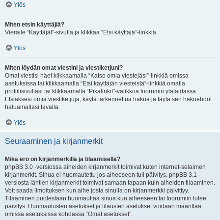
Ylös
Miten etsin käyttäjiä?
Vieraile “Käyttäjät”-sivulla ja klikkaa “Etsi käyttäjä”-linkkiä.
Ylös
Miten löydän omat viestini ja viestiketjuni?
Omat viestisi näet klikkaamalla “Katso omia viestejäsi”-linkkiä omissa
asetuksissa tai klikkaamalla “Etsi käyttäjän viesteistä”-linkkiä omalla
profiilisivullasi tai klikkaamalla “Pikalinkit”-valikkoa foorumin ylälaidassa.
Etsiäksesi omia viestiketjuja, käytä tarkennettua hakua ja täytä sen hakuehdot
haluamallasi tavalla.
Ylös
Seuraaminen ja kirjanmerkit
Mikä ero on kirjanmerkillä ja tilaamisella?
phpBB 3.0 -versiossa aiheiden kirjanmerkit toimivat kuten internet-selaimen
kirjanmerkit. Sinua ei huomautettu jos aiheeseen tuli päivitys. phpBB 3.1 -
versiosta lähtien kirjanmerkit toimivat samaan tapaan kuin aiheiden tilaaminen.
Voit saada ilmoituksen kun aihe josta sinulla on kirjanmerkki päivittyy.
Tilaaminen puolestaan huomauttaa sinua kun aiheeseen tai foorumiin tulee
päivitys. Huomautusten asetukset ja tilausten asetukset voidaan määrittää
omissa asetuksissa kohdassa “Omat asetukset”.