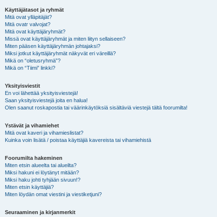
Käyttäjätasot ja ryhmät
Mitä ovat ylläpitäjät?
Mitä ovatr valvojat?
Mitä ovat käyttäjäryhmät?
Missä ovat käyttäjäryhmät ja miten liityn sellaiseen?
Miten pääsen käyttäjäryhmän johtajaksi?
Miksi jotkut käyttäjäryhmät näkyvät eri väreillä?
Mikä on “oletusryhmä”?
Mikä on “Tiimi” linkki?
Yksityisviestit
En voi lähettää yksityisviestejä!
Saan yksityisviestejä joita en halua!
Olen saanut roskapostia tai väärinkäytöksiä sisältäviä viestejä tältä foorumilta!
Ystävät ja vihamiehet
Mitä ovat kaveri ja vihamieslistat?
Kuinka voin lisätä / poistaa käyttäjiä kavereista tai vihamiehistä
Foorumilta hakeminen
Miten etsin alueelta tai alueilta?
Miksi hakuni ei löytänyt mitään?
Miksi haku johti tyhjään sivuun!?
Miten etsin käyttäjiä?
Miten löydän omat viestini ja viestiketjuni?
Seuraaminen ja kirjanmerkit