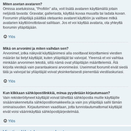
Miten asetan avataren?
Omissa asetuksissa, “Profiilin” alla, voit lisätä avataren käyttämällä jotain
neljästä tavasta: Gravatar, galleriasta, käyttää kuvaa muualta tai ladata kuvan.
Foorumin ylläpitäjä päättää otetaanko avataret käyttöön ja valitsee mitkä
avatarien käyttöönottotavat sallitaan. Jos et voi käyttää avataria, ota yhteyttä
foorumin ylläpitäjään.
Ylös
Mikä on arvonimi ja miten vaihdan sen?
Arvonimet, jotka näkyvät käyttäjänimesi alla osoittavat kirjoittamiesi viestien
määrän tai tietyt käyttäjät, kuten ylläpitäjät tai valvojat. Yleensä et voi vaihtaa
minkään arvonimen tekstiä, sillä nämä ovat ylläpitäjän määrittelemiä. Älä
kirjoita viestejä vain parantaaksesi arvonimeäsi. Useimmat foorumit eivät siedä
tätä ja valvojat tai ylläpitäjät voivat yksinkertaisesti pienentää viestilaskuriasi.
Ylös
Kun klikkaan sähköpostilinkkiä, minua pyydetään kirjautumaan?
Vain rekisteröityneet käyttäjät voivat lähettää sähköpostia muille käyttäjille
sisäänrakennetulla sähköpostilomakkeella ja vain jos ylläpitäjä sallii tämän
ominaisuuden. Kirjautuminen vaaditaan, jotta tunnistautumattomat käyttäjät
eivät voisi väärinkäyttää sähköpostijärjestelmää.
Ylös