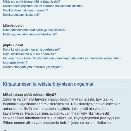
Mikä ero on kirjanmerkillä ja tilaamisella?
Kuinka teen kirjanmerkin tai seuraan haluamaani aihetta?
Kuinka tilaan haluamani alueen?
Kuinka poistan tilaukseni?
Liitetiedostot
Mitkä liitetiedostot ovat sallittuja tällä alueella?
Mistä löydän lähettämäni liitetiedostot?
phpBB -asiat
Kuka kirjoitti tämän foorumisovelluksen?
Miksi ominaisuutta X ei ole saatavilla?
Keneen minun tulee olla yhteydessä väärinkäytöstapauksissa tai lakiasioissa tähän
foorumiin liittyen?
Kuinka otan yhteyttä foorumin ylläpitäjään?
Kirjautumisen ja rekisteröitymisen ongelmat
Miksi minun pitää rekisteröityä?
Sinun ei välttämättä tarvitse, riippuu foorumin ylläpitäjästä, tarvitaanko
foorumilla kirjoittamiseen rekisteröitymistä. Rekisteröityminen voi kuitenkin
antaa sinulle lisää ominaisuuksia käyttöön, jotka eivät ole vieraiden
käytettävissä. Näitä ovat mm. avatar-kuvan määrittely, yksityisviestit,
sähköpostien lähettäminen muille käyttäjille, käyttäjäryhmien jäsenyys jne.
Siihen menee aikaa vain muutamia hetkiä, joten se on suositeltavaa.