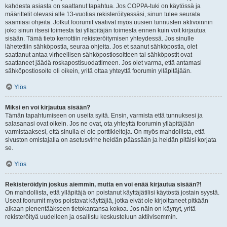
kahdesta asiasta on saattanut tapahtua. Jos COPPA-tuki on käytössä ja
määrittelit olevasi alle 13-vuotias rekisteröityessäsi, sinun tulee seurata
saamiasi ohjeita. Jotkut foorumit vaativat myös uusien tunnusten aktivoinnin
joko sinun itsesi toimesta tai ylläpitäjän toimesta ennen kuin voit kirjautua
sisään. Tämä tieto kerrottiin rekisteröitymisen yhteydessä. Jos sinulle
lähetettiin sähköpostia, seuraa ohjeita. Jos et saanut sähköpostia, olet
saattanut antaa virheellisen sähköpostiosoitteen tai sähköpostit ovat
saattaneet jäädä roskapostisuodattimeen. Jos olet varma, että antamasi
sähköpostiosoite oli oikein, yritä ottaa yhteyttä foorumin ylläpitäjään.
Ylös
Miksi en voi kirjautua sisään?
Tämän tapahtumiseen on useita syitä. Ensin, varmista että tunnuksesi ja
salasanasi ovat oikein. Jos ne ovat, ota yhteyttä foorumin ylläpitäjään
varmistaaksesi, että sinulla ei ole porttikieltoja. On myös mahdollista, että
sivuston omistajalla on asetusvirhe heidän päässään ja heidän pitäisi korjata
se.
Ylös
Rekisteröidyin joskus aiemmin, mutta en voi enää kirjautua sisään?!
On mahdollista, että ylläpitäjä on poistanut käyttäjätilisi käytöstä jostain syystä.
Useat foorumit myös poistavat käyttäjiä, jotka eivät ole kirjoittaneet pitkään
aikaan pienentääkseen tietokantansa kokoa. Jos näin on käynyt, yritä
rekisteröityä uudelleen ja osallistu keskusteluun aktiivisemmin.