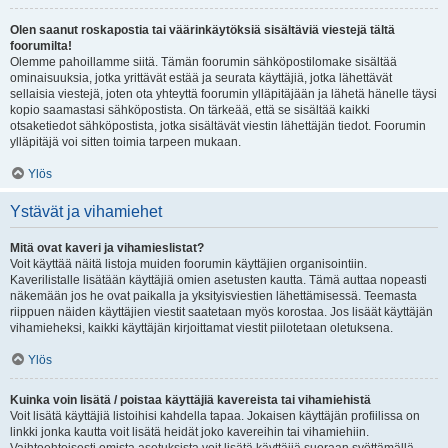
Olen saanut roskapostia tai väärinkäytöksiä sisältäviä viestejä tältä
foorumilta!
Olemme pahoillamme siitä. Tämän foorumin sähköpostilomake sisältää
ominaisuuksia, jotka yrittävät estää ja seurata käyttäjiä, jotka lähettävät
sellaisia viestejä, joten ota yhteyttä foorumin ylläpitäjään ja lähetä hänelle täysi
kopio saamastasi sähköpostista. On tärkeää, että se sisältää kaikki
otsaketiedot sähköpostista, jotka sisältävät viestin lähettäjän tiedot. Foorumin
ylläpitäjä voi sitten toimia tarpeen mukaan.
Ylös
Ystävät ja vihamiehet
Mitä ovat kaveri ja vihamieslistat?
Voit käyttää näitä listoja muiden foorumin käyttäjien organisointiin.
Kaverilistalle lisätään käyttäjiä omien asetusten kautta. Tämä auttaa nopeasti
näkemään jos he ovat paikalla ja yksityisviestien lähettämisessä. Teemasta
riippuen näiden käyttäjien viestit saatetaan myös korostaa. Jos lisäät käyttäjän
vihamieheksi, kaikki käyttäjän kirjoittamat viestit piilotetaan oletuksena.
Ylös
Kuinka voin lisätä / poistaa käyttäjiä kavereista tai vihamiehistä
Voit lisätä käyttäjiä listoihisi kahdella tapaa. Jokaisen käyttäjän profiilissa on
linkki jonka kautta voit lisätä heidät joko kavereihin tai vihamiehiin.