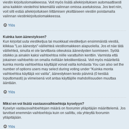
viestin kirjoituslomakkeessa. Voit myös lisätä allekirjoituksen automaattisesti
aina kaikkiin viesteihisi tekemällä valinnan omissa asetuksissa. Jos teet niin,
voit silti estää allekirjoituksen liittämisen yksittäiseen viestiin poistamalla
valinnan viestinkirjoituslomakkeessa.
Ylös
Kuinka luon äänestyksen?
Kun kirjoitat uuta viestiketjua tai muokkaat viestiketjun ensimmäistä viestiä,
klikkaa "Luo äänestys"-välilehteä viestilomakkeen alapuolella. Jos et näe tätä
välilehteä, sinulla ei ole tarvittavia oikeuksia äänestysten luomiseen. Syötä
otsikko ja ainakin kaksi vaihtoehtoa niille varattuihin kenttiin. Varmista että
jokainen vaihtoehto on omalla rivillään tekstikentässä. Voit myös määritellä
kuinka monta vaihtoehtoa käyttäjät voivat valita kohdasta You can also set the
number of options users may select during voting under “Kuinka monta
vaihtoehtoa käyttäjä voi valita”, äänestyksen kesto päivinä (0 kestää
loputtomasti) ja viimeisenä voit antaa käyttäjille mahdollisuuden muuttaa
ääntään.
Ylös
Miksi en voi lisätä vastausvaihtoehtoja kyselyyn?
Kyselyn vastausvaihtoehtojen määrä on foorumin ylläpitäjän määrittelemä. Jos
tarvitset enemmän vaihtoehtoja kuin on sallittu, ota yhteyttä foorumin
ylläpitäjään.
Ylös