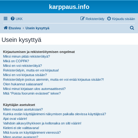
karppaus.info
UKK
Rekisteröidy
Kirjaudu sisään
E
Etusivu
Usein kysyttyä
t
Usein kysyttyä
s
i
Kirjautumisen ja rekisteröitymisen ongelmat
Miksi minun pitää rekisteröityä?
Mikä on COPPA?
Miksi en voi rekisteröityä?
Rekisteröidyin, mutta en voi kirjautua!
Miksi en voi kirjautua sisään?
Rekisteröidyin joskus aiemmin, mutta en voi enää kirjautua sisään?!
Olen hukannut salasanani!
Miksi minut kirjataan ulos automaattisesti?
Mitä “Poista foorumin evästeet” tekee?
Käyttäjän asetukset
Miten muutan asetuksiani?
Kuinka estän käyttäjänimeni näkymisen paikalla olevissa käyttäjissä?
Ajat ovat väärin!
Vaihdoin aikavyöhykkeen ja kellonaika on silti väärin!
Kieleni ei ole valittavana!
Mitä kuvia on käyttäjänimeni vieressä?
Miten asetan avataren?