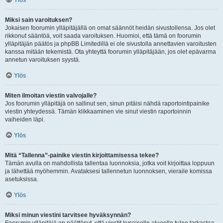
Ylös
Miksi sain varoituksen?
Jokaisen foorumin ylläpitäjällä on omat säännöt heidän sivustollensa. Jos olet
rikkonut sääntöä, voit saada varoituksen. Huomioi, että tämä on foorumin
ylläpitäjän päätös ja phpBB Limitedillä ei ole sivustolla annettavien varoitusten
kanssa mitään tekemistä. Ota yhteyttä foorumin ylläpitäjään, jos olet epävarma
annetun varoituksen syystä.
Ylös
Miten ilmoitan viestin valvojalle?
Jos foorumin ylläpitäjä on sallinut sen, sinun pitäisi nähdä raportointipainike
viestin yhteydessä. Tämän klikkaaminen vie sinut viestin raportoinnin
vaiheiden läpi.
Ylös
Mitä “Tallenna”-painike viestin kirjoittamisessa tekee?
Tämän avulla on mahdollista tallentaa luonnoksia, jotka voit kirjoittaa loppuun
ja lähettää myöhemmin. Avataksesi tallennetun luonnoksen, vieraile komissa
asetuksissa.
Ylös
Miksi minun viestini tarvitsee hyväksynnän?