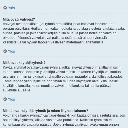
Ylös
Mitä ovatr valvojat?
Valvojat ovat henkilöitä (tai ryhmä henkilöitä) jotka katsovat foorumeiden
perään päivittäin. Heillä on on valta muokata ja poistaa viestejä ja lukita, avata,
siirtää, poistaa ja jakaa viestiketjuja niillä alueilla joissa heillä on valvojan
oikeudet. Yleensä valvojat ovat paikalla estämässä aiheen vierestä
keskustelua tai hyvien tapojen vastaisen materiaalin lähettämistä.
Ylös
Mitä ovat käyttäjäryhmät?
Käyttäjäryhmät ovat käyttäjien ryhmiä, jotka jakavat yhteisön hallittaviin osiin,
joiden kanssa foorumin ylläpitäjät voivat toimia. Jokainen käyttäjä voi kuulua
useisiin ryhmiin ja jokaiselle ryhmälle voidaan määritellä yksilölliset oikeudet.
Tämä tarjoaa ylläpitäjille helpon tavan muuttaa käyttäjien oikeuksia useille
käyttäjille kerralla, kuten muuttaa valvojien oikeuksia tai hallita pääsyä
suljetulle alueelle.
Ylös
Missä ovat käyttäjäryhmät ja miten liityn sellaiseen?
Voit nähdä kaikki ryhmät “Käyttäjäryhmät”-linkin kautta omissa asetuksissa. Jos
haluat liittyä yhteen, klikkaa vastaavaa painiketta. Kaikissa ryhmissä ei
kuitenkaan ole vapaata pääsyä. Jotkut ryhmät vaativat hyväksynnän ennen