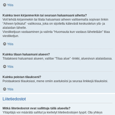
Ylös
Kuinka teen kirjanmerkin tai seuraan haluamaani aihetta?
Voit tehdä kirjanmekin tai tilata haluamasi aiheen valitsemalla sopivan linkin
“Aiheen työkalut” -valikossa, joka on sijoitettu kätevästi keskustelun ylä- ja
alalaidan lähelle.
Viestiketjuun vastaaminen ja valinta “Huomauta kun vastaus lähetetään” tilaa
viestiketjun.
Ylös
Kuinka tilaan haluamani alueen?
Tilataksesi haluamasi alueen, valitse “Tilaa alue” -linkki, aluesivun alalaidassa.
Ylös
Kuinka poistan tilaukseni?
Poistaaksesi tilauksiasi, mene omiin asetuksiisi ja seuraa linkkejä tilauksiisi.
Ylös
Liitetiedostot
Mitkä liitetiedostot ovat sallittuja tällä alueella?
Ylläpitäjä voi määrätä sallitut ja kielletyt liitetiedostojen tyypit. Ota yhteys