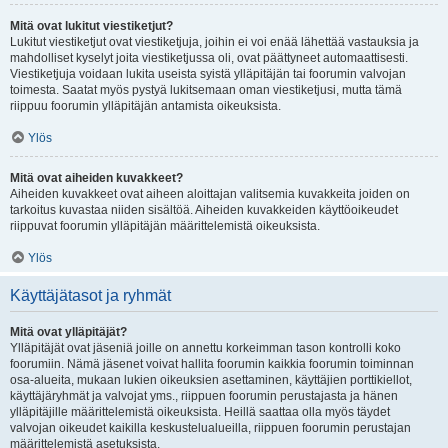
Mitä ovat lukitut viestiketjut?
Lukitut viestiketjut ovat viestiketjuja, joihin ei voi enää lähettää vastauksia ja
mahdolliset kyselyt joita viestiketjussa oli, ovat päättyneet automaattisesti.
Viestiketjuja voidaan lukita useista syistä ylläpitäjän tai foorumin valvojan
toimesta. Saatat myös pystyä lukitsemaan oman viestiketjusi, mutta tämä
riippuu foorumin ylläpitäjän antamista oikeuksista.
Ylös
Mitä ovat aiheiden kuvakkeet?
Aiheiden kuvakkeet ovat aiheen aloittajan valitsemia kuvakkeita joiden on
tarkoitus kuvastaa niiden sisältöä. Aiheiden kuvakkeiden käyttöoikeudet
riippuvat foorumin ylläpitäjän määrittelemistä oikeuksista.
Ylös
Käyttäjätasot ja ryhmät
Mitä ovat ylläpitäjät?
Ylläpitäjät ovat jäseniä joille on annettu korkeimman tason kontrolli koko
foorumiin. Nämä jäsenet voivat hallita foorumin kaikkia foorumin toiminnan
osa-alueita, mukaan lukien oikeuksien asettaminen, käyttäjien porttikiellot,
käyttäjäryhmät ja valvojat yms., riippuen foorumin perustajasta ja hänen
ylläpitäjille määrittelemistä oikeuksista. Heillä saattaa olla myös täydet
valvojan oikeudet kaikilla keskustelualueilla, riippuen foorumin perustajan
määrittelemistä asetuksista.