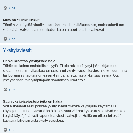
Ylös
Mikä on “Tiimi” linkki?
Tämä sivu näyttää sinulle listan foorumin henkilökunnasta, mukaanluettuna
ylläpitäjät, valvojat ja muut tiedot, kuten alueet joita he valvovat.
Ylös
Yksityisviestit
En voi lähettää yksityisviestejä!
Tähän on kolme mahdollista syytä. Et ole rekisteröitynyt ja/tai kirjautunut
sisään, foorumin ylläpitäjä on poistanut yksityisviestit käytöstä koko foorumilta
tai foorumin ylläpitäjä on estänyt sinua lähettämästä yksityisviestejä. Ota
yhteyttä foorumin ylläpitäjään saadaksesi lisätietoja.
Ylös
Saan yksityisviestejä joita en halua!
Voit automaattisesti poistaa yksityisviestit tietyltä käyttäjältä käyttämällä
käyttäjänhallinnan viestisääntöjä. Jos saat väärinkäytöksiä sisältäviä viestejä
tietyltä käyttäjältä, voit raportoida viestit valvojille. Heillä on oikeudet estää
käyttäjiä lähettämästä yksityisviestejä.
Ylös