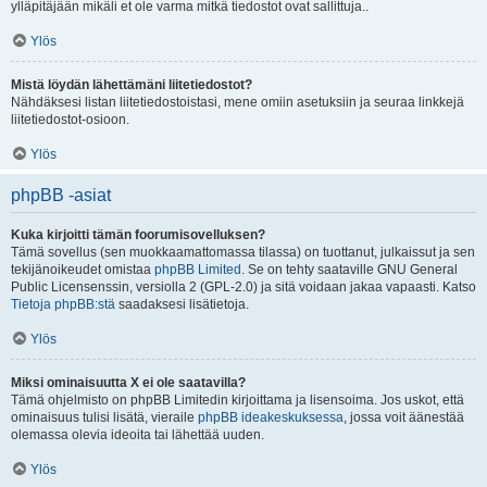
ylläpitäjään mikäli et ole varma mitkä tiedostot ovat sallittuja..
Ylös
Mistä löydän lähettämäni liitetiedostot?
Nähdäksesi listan liitetiedostoistasi, mene omiin asetuksiin ja seuraa linkkejä
liitetiedostot-osioon.
Ylös
phpBB -asiat
Kuka kirjoitti tämän foorumisovelluksen?
Tämä sovellus (sen muokkaamattomassa tilassa) on tuottanut, julkaissut ja sen
tekijänoikeudet omistaa
phpBB Limited
. Se on tehty saataville GNU General
Public Licensenssin, versiolla 2 (GPL-2.0) ja sitä voidaan jakaa vapaasti. Katso
Tietoja phpBB:stä
saadaksesi lisätietoja.
Ylös
Miksi ominaisuutta X ei ole saatavilla?
Tämä ohjelmisto on phpBB Limitedin kirjoittama ja lisensoima. Jos uskot, että
ominaisuus tulisi lisätä, vieraile
phpBB ideakeskuksessa
, jossa voit äänestää
olemassa olevia ideoita tai lähettää uuden.
Ylös