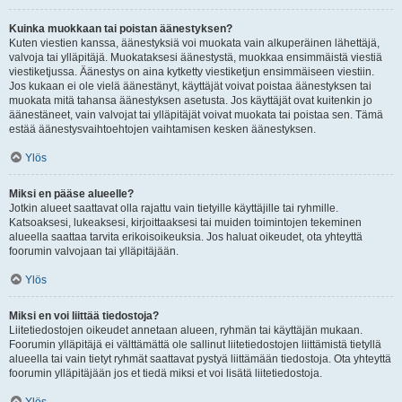
Kuinka muokkaan tai poistan äänestyksen?
Kuten viestien kanssa, äänestyksiä voi muokata vain alkuperäinen lähettäjä,
valvoja tai ylläpitäjä. Muokataksesi äänestystä, muokkaa ensimmäistä viestiä
viestiketjussa. Äänestys on aina kytketty viestiketjun ensimmäiseen viestiin.
Jos kukaan ei ole vielä äänestänyt, käyttäjät voivat poistaa äänestyksen tai
muokata mitä tahansa äänestyksen asetusta. Jos käyttäjät ovat kuitenkin jo
äänestäneet, vain valvojat tai ylläpitäjät voivat muokata tai poistaa sen. Tämä
estää äänestysvaihtoehtojen vaihtamisen kesken äänestyksen.
Ylös
Miksi en pääse alueelle?
Jotkin alueet saattavat olla rajattu vain tietyille käyttäjille tai ryhmille.
Katsoaksesi, lukeaksesi, kirjoittaaksesi tai muiden toimintojen tekeminen
alueella saattaa tarvita erikoisoikeuksia. Jos haluat oikeudet, ota yhteyttä
foorumin valvojaan tai ylläpitäjään.
Ylös
Miksi en voi liittää tiedostoja?
Liitetiedostojen oikeudet annetaan alueen, ryhmän tai käyttäjän mukaan.
Foorumin ylläpitäjä ei välttämättä ole sallinut liitetiedostojen liittämistä tietyllä
alueella tai vain tietyt ryhmät saattavat pystyä liittämään tiedostoja. Ota yhteyttä
foorumin ylläpitäjään jos et tiedä miksi et voi lisätä liitetiedostoja.