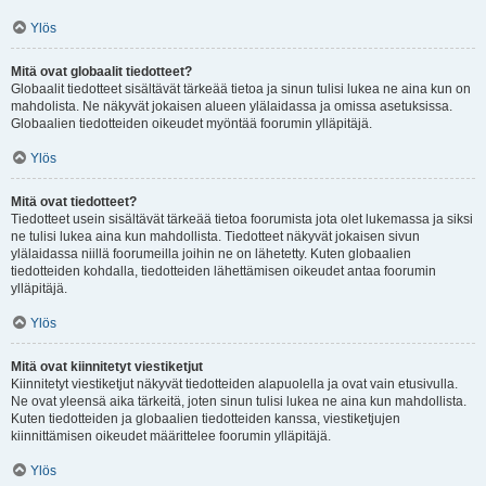
Ylös
Mitä ovat globaalit tiedotteet?
Globaalit tiedotteet sisältävät tärkeää tietoa ja sinun tulisi lukea ne aina kun on
mahdolista. Ne näkyvät jokaisen alueen ylälaidassa ja omissa asetuksissa.
Globaalien tiedotteiden oikeudet myöntää foorumin ylläpitäjä.
Ylös
Mitä ovat tiedotteet?
Tiedotteet usein sisältävät tärkeää tietoa foorumista jota olet lukemassa ja siksi
ne tulisi lukea aina kun mahdollista. Tiedotteet näkyvät jokaisen sivun
ylälaidassa niillä foorumeilla joihin ne on lähetetty. Kuten globaalien
tiedotteiden kohdalla, tiedotteiden lähettämisen oikeudet antaa foorumin
ylläpitäjä.
Ylös
Mitä ovat kiinnitetyt viestiketjut
Kiinnitetyt viestiketjut näkyvät tiedotteiden alapuolella ja ovat vain etusivulla.
Ne ovat yleensä aika tärkeitä, joten sinun tulisi lukea ne aina kun mahdollista.
Kuten tiedotteiden ja globaalien tiedotteiden kanssa, viestiketjujen
kiinnittämisen oikeudet määrittelee foorumin ylläpitäjä.
Ylös