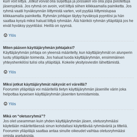
kuin voit liittyä. Jotkut voivat olla suljettuja ja joissakin voi olla jopa piilotettuja
jäsenyyksiä. Jos ryhmä on avoin, voit liittyä siihen klikkaamalla painiketta. Jos
ryhmä vaatii hyväksynnän liittymistä varten, voit pyytää liittymislupaa
klikkaamalla painiketta. Ryhmän johtajan täytyy hyväksyä pyyntösi ja hän
saattaa kysyä miksi haluat liittyä ryhmään. Älä häiriköi ryhmän ylläpitäjiä jos he
eivät hyväksy pyyntöäsi. Heillä on syynsä.
Ylös
Miten pääsen käyttäjäryhmän johtajaksi?
Käyttäjäryhmän johtaja on yleensä määritelty, kun käyttäjäryhmät on alunperin
luotu ylläpitäjän toimesta. Jos haluat luoda käyttäjäryhmän, ensimmäinen
yhteyshenkilösi tulisi olla ylläpitäjä. Kokeile yksityisviestin lähettämistä.
Ylös
Miksi jotkut käyttäjäryhmät näkyvät eri väreillä?
Foorumin ylläpitäjä voi määritellä tietyn käyttäjäryhmän jäsenille värin joka
helpottaa kyseisen käyttäjäryhmän jäsenten tunnistamista.
Ylös
Mikä on “oletusryhmä”?
Jos olet useamman kuin yhden käyttäjäryhmän jäsen, oletusryhmääsi
käytetään määriteltäessä sinun kohdallasi käytettävää ryhmäväriä ja titteliä.
Foorumin ylläpitäjä saattaa antaa sinulle oikeudet vaihtaa oletusryhmääsi
omista asetuksista.