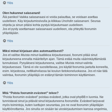
Ylös
Olen hukannut salasanani!
Älä panikoi! Vaikka salasanaasi ei voida palauttaa, se voidaan asettaa
uudelleen. Käy kirjautumissivulla ja klikkaa
Unohdin salasanani
. Seuraa
ohjeita ja sinun pitäisi kohta pystyä kirjautumaan uudelleen.
Jos et pysty asettamaan salasanaasi uudelleen, ota yhteyttä foorumin
ylläpitäjään.
Ylös
Miksi minut kirjataan ulos automaattisesti?
Jos et valitse
Muista minut
-laatikkoa kirjautuessasi, foorumi pitää sinut
kirjautuneena ennalta määritellyn ajan. Tämä estää muita väärinkäyttämästä
tunnuksiasi. Pysyäksesi kirjautuneena, valitse
Muista minut
-valinta
kirjautuessasi. Tämä ei ole suositeltavaa, jos käytät foorumia jaetulta koneelta,
esim. kirjastossa, nettikahvilassa tai koulun tietokoneluokassa. Jos et näe tätä
valintaa, foorumin ylläpitäjä on estänyt tämän toiminnon käyttämisen.
Ylös
Mitä “Poista foorumin evästeet” tekee?
“Poista foorumin evästeet” poistaa evästeet, jotka ovat phpBB:n luomia. Ne
tunnistavat sinut ja pitävät sinut kirjautuneena foorumille. Evästeet tarjoavat
myös toimintoja, kuten luettujen seurantaa, jos ne ovat foorumin ylläpitäjän
käyttöönottamia. Jos sinulla on sisään tai uloskirjautumisen kanssa ongelmia,