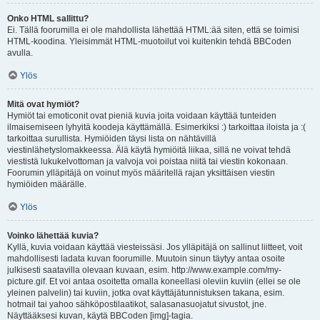
Onko HTML sallittu?
Ei. Tällä foorumilla ei ole mahdollista lähettää HTML:ää siten, että se toimisi
HTML-koodina. Yleisimmät HTML-muotoilut voi kuitenkin tehdä BBCoden
avulla.
Ylös
Mitä ovat hymiöt?
Hymiöt tai emoticonit ovat pieniä kuvia joita voidaan käyttää tunteiden
ilmaisemiseen lyhyitä koodeja käyttämällä. Esimerkiksi :) tarkoittaa iloista ja :(
tarkoittaa surullista. Hymiöiden täysi lista on nähtävillä
viestinlähetyslomakkeessa. Älä käytä hymiöitä liikaa, sillä ne voivat tehdä
viestistä lukukelvottoman ja valvoja voi poistaa niitä tai viestin kokonaan.
Foorumin ylläpitäjä on voinut myös määritellä rajan yksittäisen viestin
hymiöiden määrälle.
Ylös
Voinko lähettää kuvia?
Kyllä, kuvia voidaan käyttää viesteissäsi. Jos ylläpitäjä on sallinut liitteet, voit
mahdollisesti ladata kuvan foorumille. Muutoin sinun täytyy antaa osoite
julkisesti saatavilla olevaan kuvaan, esim. http://www.example.com/my-
picture.gif. Et voi antaa osoitetta omalla koneellasi oleviin kuviin (ellei se ole
yleinen palvelin) tai kuviin, jotka ovat käyttäjätunnistuksen takana, esim.
hotmail tai yahoo sähköpostilaatikot, salasanasuojatut sivustot, jne.
Näyttääksesi kuvan, käytä BBCoden [img]-tagia.