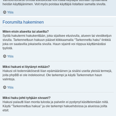
Vaihtoehtoisesti omista asetuksista voit lisätä käyttäjiä suoraan syöttämällä
heidän käyttäjänimen. Voit myös poistaa käyttäjiä listaltasi samalta sivulta.
Ylös
Foorumilta hakeminen
Miten etsin alueelta tai alueilta?
Syötä hakutermi hakukenttään, joka sijaitsee etusivulla, alueen tai viestiketjun
sivulla. Tarkennettuun hakuun pääset klikkaamalla “Tarkennettu haku”-linkkiä
joka on saatavilla jokaisella sivulla. Haun sijainti voi riippua käyttämästäsi
tyylistä.
Ylös
Miksi hakuni ei löytänyt mitään?
Hakusi oli todennäköisesti liian epämääräinen ja sisälsi useita yleisiä termejä,
joita phpBB ei ole indeksoinut. Ole tarkempi ja käytä Tarkennetun haun
valintoja.
Ylös
Miksi haku johti tyhjään sivuun!?
Hakusi palautti liian monta tulosta ja palvelin ei pystynyt käsittelemään niitä.
Käytä “Tarkennettua hakua” ja ole tarkempi hakuehdoissa ja alueissa joilta
etsit.