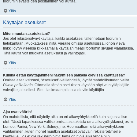
foorumin evästeiden poistaminen voi auttaa.
Ylös
Käyttäjän asetukset
Miten muutan asetuksiani?
Jos olet rekisteröitynyt käyttäjä, kaikki asetuksesi tallennetaan foorumin
tietokantaan. Muokataksesi niitä, vieraile omissa asetuksissa, johon vievä
linkki löytyy yleensä klikkaamalla käyttäjänimeäsi foorumin sivujen ylälaidassa.
Tätä kautta voit muokata asetuksiasi ja valintojasi.
Ylös
Kuinka estän käyttäjänimeni näkymisen paikalla olevissa käyttäjissä?
Omissa asetuksissasi, “Asetukset”-välilehdellä, löydät mahdollisuuden valita
Piilota paikallaolo
. Ottamalla tämän asetuksen käyttöön näyt vain ylläpitäjille,
valvojille ja itsellesi. Sinut lasketaan piilossa oleviin käyttäjiin.
Ylös
Ajat ovat väärin!
On mahdollista, että näytetty aika on eri aikavyöhykkeeltä kuin se jossa itse
olet. Tässä tapauksessa valitse omista asetuksista oma aikavyöhykkeesi, esim.
Lontoo, Pariisi, New York, Sidney, jne. Huomaathan, että aikavyöhykkeen
vaihtaminen, kuten monet muutkin asetukset ovat vain rekisteröityneille
käyttäjille. Jos et ole rekisteröitynyt, tämä on hyvä aika tehdä niin.