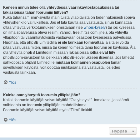
Keneen minun tulee olla yhteydessä väärinkäytöstapauksissa tai
lakiasioissa tähän foorumiin liittyen?
Kuka tahansa “Tiimi”-sivulla mainituista ylläpitäjistä on todennäköisesti sopiva
yhteyshenkilö valituksillesi. Jos et tätä kautta saa vastausta, sinun kannattaa
ottaa yhteyttä verkkotunnuksen omistajaan (tee
whois-kysely
) tai jos kyseessä
on ilmaispalvelussa oleva (esim. Yahoo!, free.fr, f2s.com, jne.), ota yhteyttä
ylläpitoon tai väärinkäytöksistä vastaavaan osastoon kyseisessä palvelussa.
Huomaa, että phpBB Limitedillä
ei ole lainkaan toimivaltaa
ja sitä ei voida
pitää vastuussa miten, missä tai kenen toimesta tämä foorumi on käytössä. Älä
ota yhteyttä phpBB Limitediin missään lakiasioissa
jotka eivät liity
phpBB.com-sivustoon tai pelkkään phpBB-sovellukseen itseensä. Jos lähetät
sähköpostia phpBB Limitedille
mistään kolmannen osapuolen
tämän
sovelluksen käytöstä, voit odottaa niukkasanaista vastausta, jos edes
vastausta lainkaan.
Ylös
Kuinka otan yhteyttä foorumin ylläpitäjään?
Kaikki foorumin käyttäjät voivat käyttää “Ota yhteyttä” -lomaketta, jos täämä
vaihtoehto on foorumin ylläpitäjän mahdollistama.
Foorumin käyttäjät voivat käyttää myös “Tiimi”-linkkiä.
Ylös
Hyppää