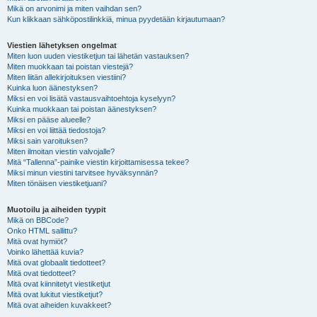
Mikä on arvonimi ja miten vaihdan sen?
Kun klikkaan sähköpostilinkkiä, minua pyydetään kirjautumaan?
Viestien lähetyksen ongelmat
Miten luon uuden viestiketjun tai lähetän vastauksen?
Miten muokkaan tai poistan viestejä?
Miten liitän allekirjoituksen viestiini?
Kuinka luon äänestyksen?
Miksi en voi lisätä vastausvaihtoehtoja kyselyyn?
Kuinka muokkaan tai poistan äänestyksen?
Miksi en pääse alueelle?
Miksi en voi liittää tiedostoja?
Miksi sain varoituksen?
Miten ilmoitan viestin valvojalle?
Mitä “Tallenna”-painike viestin kirjoittamisessa tekee?
Miksi minun viestini tarvitsee hyväksynnän?
Miten tönäisen viestiketjuani?
Muotoilu ja aiheiden tyypit
Mikä on BBCode?
Onko HTML sallittu?
Mitä ovat hymiöt?
Voinko lähettää kuvia?
Mitä ovat globaalit tiedotteet?
Mitä ovat tiedotteet?
Mitä ovat kiinnitetyt viestiketjut
Mitä ovat lukitut viestiketjut?
Mitä ovat aiheiden kuvakkeet?