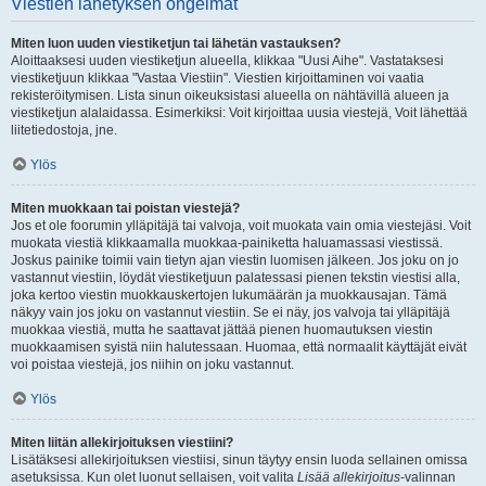
Viestien lähetyksen ongelmat
Miten luon uuden viestiketjun tai lähetän vastauksen?
Aloittaaksesi uuden viestiketjun alueella, klikkaa "Uusi Aihe". Vastataksesi
viestiketjuun klikkaa "Vastaa Viestiin". Viestien kirjoittaminen voi vaatia
rekisteröitymisen. Lista sinun oikeuksistasi alueella on nähtävillä alueen ja
viestiketjun alalaidassa. Esimerkiksi: Voit kirjoittaa uusia viestejä, Voit lähettää
liitetiedostoja, jne.
Ylös
Miten muokkaan tai poistan viestejä?
Jos et ole foorumin ylläpitäjä tai valvoja, voit muokata vain omia viestejäsi. Voit
muokata viestiä klikkaamalla muokkaa-painiketta haluamassasi viestissä.
Joskus painike toimii vain tietyn ajan viestin luomisen jälkeen. Jos joku on jo
vastannut viestiin, löydät viestiketjuun palatessasi pienen tekstin viestisi alla,
joka kertoo viestin muokkauskertojen lukumäärän ja muokkausajan. Tämä
näkyy vain jos joku on vastannut viestiin. Se ei näy, jos valvoja tai ylläpitäjä
muokkaa viestiä, mutta he saattavat jättää pienen huomautuksen viestin
muokkaamisen syistä niin halutessaan. Huomaa, että normaalit käyttäjät eivät
voi poistaa viestejä, jos niihin on joku vastannut.
Ylös
Miten liitän allekirjoituksen viestiini?
Lisätäksesi allekirjoituksen viestiisi, sinun täytyy ensin luoda sellainen omissa
asetuksissa. Kun olet luonut sellaisen, voit valita
Lisää allekirjoitus
-valinnan