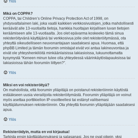
Ylös
Mikä on COPPA?
COPPA, tai Children’s Online Privacy Protection Act of 1998, on
yhdysvaltalainen laki, joka vaatii kaikkien verkkosivustojen, jotka mahdollisesti
keräävät alle 13-vuotiailta tietoja, hankkia huoltajan kirjallisen luvan tietojen
keräämiseen alle 13-vuotiaalta. Jos olet epävarma koskeeko tämä sinua
rekisteröityvänä käyttäjänä tai verkkosivua jolle olet rekisteröitymässä, ota
yhteyttä oikeudelliseen neuvonantajaan saadaksesi apua. Huomaa, että
phpBB Limited ja tämän foorumin omistajat eivät voi antaa lakineuvontaa ja
eivät ole yhteyshenkilöitä minkäänlaisissa lakiasioissa, lukuunottamatta
kysymystä “Keneen minun tulee olla yhteydessä väärinkäytöstapauksissa tai
lakiasioissa tähän foorumiin liittyen?”.
Ylös
Miksi en voi rekisteröityä?
On mahdollista, että foorumin ylläpitäjä on poistanut rekisteröinnin käytöstä
estääkseen uusia vierailijoita rekisteröitymästä. Foorumin ylläpitäjä on voinut
myös asettaa porttikiellon IP-osoitteellesi tai estänyt valitsemasi
käyttäjätunnuksen rekisteröinnin. Ota yhteyttä foorumin ylläpitäjään saadaksesi
apua.
Ylös
Rekisteröidyin, mutta en voi kirjautua!
Tarkista ensin käyttäjätunnuksesi ja salasanasi. Jos ne ovat oikein, yksi