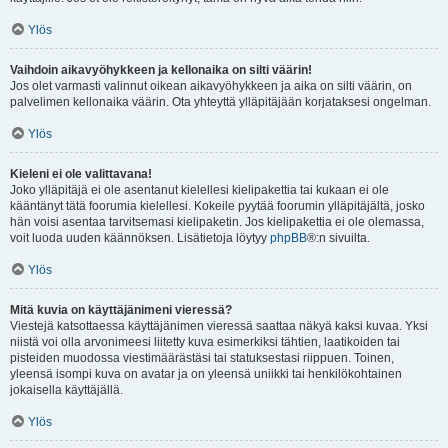
Ylös
Vaihdoin aikavyöhykkeen ja kellonaika on silti väärin!
Jos olet varmasti valinnut oikean aikavyöhykkeen ja aika on silti väärin, on
palvelimen kellonaika väärin. Ota yhteyttä ylläpitäjään korjataksesi ongelman.
Ylös
Kieleni ei ole valittavana!
Joko ylläpitäjä ei ole asentanut kielellesi kielipakettia tai kukaan ei ole
kääntänyt tätä foorumia kielellesi. Kokeile pyytää foorumin ylläpitäjältä, josko
hän voisi asentaa tarvitsemasi kielipaketin. Jos kielipakettia ei ole olemassa,
voit luoda uuden käännöksen. Lisätietoja löytyy
phpBB
®:n sivuilta.
Ylös
Mitä kuvia on käyttäjänimeni vieressä?
Viestejä katsottaessa käyttäjänimen vieressä saattaa näkyä kaksi kuvaa. Yksi
niistä voi olla arvonimeesi liitetty kuva esimerkiksi tähtien, laatikoiden tai
pisteiden muodossa viestimäärästäsi tai statuksestasi riippuen. Toinen,
yleensä isompi kuva on avatar ja on yleensä uniikki tai henkilökohtainen
jokaisella käyttäjällä.
Ylös