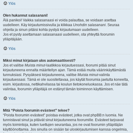
Ylös
Olen hukannut salasanani!
Älä panikoi! Vaikka salasanaasi ei voida palauttaa, se voidaan asettaa
uudelleen. Käy kirjautumissivulla ja klikkaa
Unohdin salasanani
. Seuraa
ohjeita ja sinun pitäisi kohta pystyä kirjautumaan uudelleen.
Jos et pysty asettamaan salasanaasi uudelleen, ota yhteyttä foorumin
ylläpitäjään.
Ylös
Miksi minut kirjataan ulos automaattisesti?
Jos et valitse
Muista minut
-laatikkoa kirjautuessasi, foorumi pitää sinut
kirjautuneena ennalta määritellyn ajan. Tämä estää muita väärinkäyttämästä
tunnuksiasi. Pysyäksesi kirjautuneena, valitse
Muista minut
-valinta
kirjautuessasi. Tämä ei ole suositeltavaa, jos käytät foorumia jaetulta koneelta,
esim. kirjastossa, nettikahvilassa tai koulun tietokoneluokassa. Jos et näe tätä
valintaa, foorumin ylläpitäjä on estänyt tämän toiminnon käyttämisen.
Ylös
Mitä “Poista foorumin evästeet” tekee?
“Poista foorumin evästeet” poistaa evästeet, jotka ovat phpBB:n luomia. Ne
tunnistavat sinut ja pitävät sinut kirjautuneena foorumille. Evästeet tarjoavat
myös toimintoja, kuten luettujen seurantaa, jos ne ovat foorumin ylläpitäjän
käyttöönottamia. Jos sinulla on sisään tai uloskirjautumisen kanssa ongelmia,