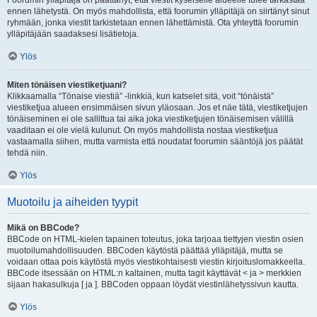
Foorumin ylläpitäjä on päättänyt, että viestit kyseiselle alueelle tulee tarkastaa
ennen lähetystä. On myös mahdollista, että foorumin ylläpitäjä on siirtänyt sinut
ryhmään, jonka viestit tarkistetaan ennen lähettämistä. Ota yhteyttä foorumin
ylläpitäjään saadaksesi lisätietoja.
Ylös
Miten tönäisen viestiketjuani?
Klikkaamalla “Tönaise viestiä” -linkkiä, kun katselet sitä, voit “tönäistä”
viestiketjua alueen ensimmäisen sivun yläosaan. Jos et näe tätä, viestiketjujen
tönäiseminen ei ole sallittua tai aika joka viestiketjujen tönäisemisen välillä
vaaditaan ei ole vielä kulunut. On myös mahdollista nostaa viestiketjua
vastaamalla siihen, mutta varmista että noudatat foorumin sääntöjä jos päätät
tehdä niin.
Ylös
Muotoilu ja aiheiden tyypit
Mikä on BBCode?
BBCode on HTML-kielen tapainen toteutus, joka tarjoaa tiettyjen viestin osien
muotoilumahdollisuuden. BBCoden käytöstä päättää ylläpitäjä, mutta se
voidaan ottaa pois käytöstä myös viestikohtaisesti viestin kirjoituslomakkeella.
BBCode itsessään on HTML:n kaltainen, mutta tagit käyttävät < ja > merkkien
sijaan hakasulkuja [ ja ]. BBCoden oppaan löydät viestinlähetyssivun kautta.
Ylös