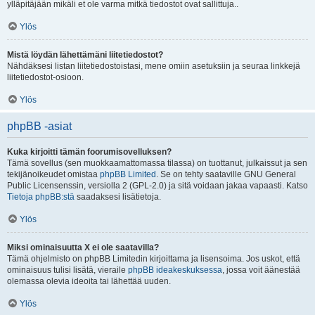
ylläpitäjään mikäli et ole varma mitkä tiedostot ovat sallittuja..
Ylös
Mistä löydän lähettämäni liitetiedostot?
Nähdäksesi listan liitetiedostoistasi, mene omiin asetuksiin ja seuraa linkkejä
liitetiedostot-osioon.
Ylös
phpBB -asiat
Kuka kirjoitti tämän foorumisovelluksen?
Tämä sovellus (sen muokkaamattomassa tilassa) on tuottanut, julkaissut ja sen
tekijänoikeudet omistaa
phpBB Limited
. Se on tehty saataville GNU General
Public Licensenssin, versiolla 2 (GPL-2.0) ja sitä voidaan jakaa vapaasti. Katso
Tietoja phpBB:stä
saadaksesi lisätietoja.
Ylös
Miksi ominaisuutta X ei ole saatavilla?
Tämä ohjelmisto on phpBB Limitedin kirjoittama ja lisensoima. Jos uskot, että
ominaisuus tulisi lisätä, vieraile
phpBB ideakeskuksessa
, jossa voit äänestää
olemassa olevia ideoita tai lähettää uuden.
Ylös