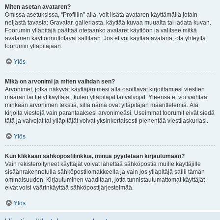
Miten asetan avataren?
Omissa asetuksissa, “Profiilin” alla, voit lisätä avataren käyttämällä jotain
neljästä tavasta: Gravatar, galleriasta, käyttää kuvaa muualta tai ladata kuvan.
Foorumin ylläpitäjä päättää otetaanko avataret käyttöön ja valitsee mitkä
avatarien käyttöönottotavat sallitaan. Jos et voi käyttää avataria, ota yhteyttä
foorumin ylläpitäjään.
Ylös
Mikä on arvonimi ja miten vaihdan sen?
Arvonimet, jotka näkyvät käyttäjänimesi alla osoittavat kirjoittamiesi viestien
määrän tai tietyt käyttäjät, kuten ylläpitäjät tai valvojat. Yleensä et voi vaihtaa
minkään arvonimen tekstiä, sillä nämä ovat ylläpitäjän määrittelemiä. Älä
kirjoita viestejä vain parantaaksesi arvonimeäsi. Useimmat foorumit eivät siedä
tätä ja valvojat tai ylläpitäjät voivat yksinkertaisesti pienentää viestilaskuriasi.
Ylös
Kun klikkaan sähköpostilinkkiä, minua pyydetään kirjautumaan?
Vain rekisteröityneet käyttäjät voivat lähettää sähköpostia muille käyttäjille
sisäänrakennetulla sähköpostilomakkeella ja vain jos ylläpitäjä sallii tämän
ominaisuuden. Kirjautuminen vaaditaan, jotta tunnistautumattomat käyttäjät
eivät voisi väärinkäyttää sähköpostijärjestelmää.
Ylös