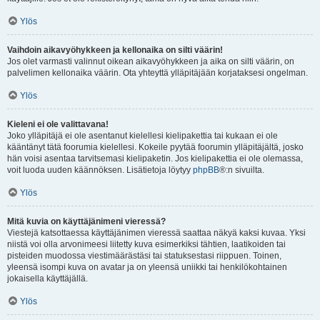
Ylös
Vaihdoin aikavyöhykkeen ja kellonaika on silti väärin!
Jos olet varmasti valinnut oikean aikavyöhykkeen ja aika on silti väärin, on
palvelimen kellonaika väärin. Ota yhteyttä ylläpitäjään korjataksesi ongelman.
Ylös
Kieleni ei ole valittavana!
Joko ylläpitäjä ei ole asentanut kielellesi kielipakettia tai kukaan ei ole
kääntänyt tätä foorumia kielellesi. Kokeile pyytää foorumin ylläpitäjältä, josko
hän voisi asentaa tarvitsemasi kielipaketin. Jos kielipakettia ei ole olemassa,
voit luoda uuden käännöksen. Lisätietoja löytyy
phpBB
®:n sivuilta.
Ylös
Mitä kuvia on käyttäjänimeni vieressä?
Viestejä katsottaessa käyttäjänimen vieressä saattaa näkyä kaksi kuvaa. Yksi
niistä voi olla arvonimeesi liitetty kuva esimerkiksi tähtien, laatikoiden tai
pisteiden muodossa viestimäärästäsi tai statuksestasi riippuen. Toinen,
yleensä isompi kuva on avatar ja on yleensä uniikki tai henkilökohtainen
jokaisella käyttäjällä.
Ylös