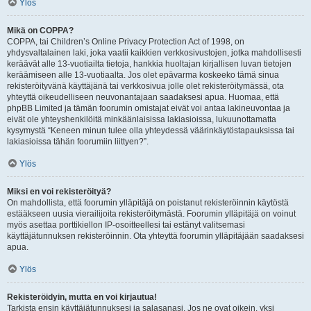
Ylös
Mikä on COPPA?
COPPA, tai Children’s Online Privacy Protection Act of 1998, on
yhdysvaltalainen laki, joka vaatii kaikkien verkkosivustojen, jotka mahdollisesti
keräävät alle 13-vuotiailta tietoja, hankkia huoltajan kirjallisen luvan tietojen
keräämiseen alle 13-vuotiaalta. Jos olet epävarma koskeeko tämä sinua
rekisteröityvänä käyttäjänä tai verkkosivua jolle olet rekisteröitymässä, ota
yhteyttä oikeudelliseen neuvonantajaan saadaksesi apua. Huomaa, että
phpBB Limited ja tämän foorumin omistajat eivät voi antaa lakineuvontaa ja
eivät ole yhteyshenkilöitä minkäänlaisissa lakiasioissa, lukuunottamatta
kysymystä “Keneen minun tulee olla yhteydessä väärinkäytöstapauksissa tai
lakiasioissa tähän foorumiin liittyen?”.
Ylös
Miksi en voi rekisteröityä?
On mahdollista, että foorumin ylläpitäjä on poistanut rekisteröinnin käytöstä
estääkseen uusia vierailijoita rekisteröitymästä. Foorumin ylläpitäjä on voinut
myös asettaa porttikiellon IP-osoitteellesi tai estänyt valitsemasi
käyttäjätunnuksen rekisteröinnin. Ota yhteyttä foorumin ylläpitäjään saadaksesi
apua.
Ylös
Rekisteröidyin, mutta en voi kirjautua!
Tarkista ensin käyttäjätunnuksesi ja salasanasi. Jos ne ovat oikein, yksi