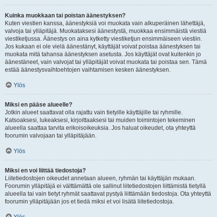
Kuinka muokkaan tai poistan äänestyksen?
Kuten viestien kanssa, äänestyksiä voi muokata vain alkuperäinen lähettäjä,
valvoja tai ylläpitäjä. Muokataksesi äänestystä, muokkaa ensimmäistä viestiä
viestiketjussa. Äänestys on aina kytketty viestiketjun ensimmäiseen viestiin.
Jos kukaan ei ole vielä äänestänyt, käyttäjät voivat poistaa äänestyksen tai
muokata mitä tahansa äänestyksen asetusta. Jos käyttäjät ovat kuitenkin jo
äänestäneet, vain valvojat tai ylläpitäjät voivat muokata tai poistaa sen. Tämä
estää äänestysvaihtoehtojen vaihtamisen kesken äänestyksen.
Ylös
Miksi en pääse alueelle?
Jotkin alueet saattavat olla rajattu vain tietyille käyttäjille tai ryhmille.
Katsoaksesi, lukeaksesi, kirjoittaaksesi tai muiden toimintojen tekeminen
alueella saattaa tarvita erikoisoikeuksia. Jos haluat oikeudet, ota yhteyttä
foorumin valvojaan tai ylläpitäjään.
Ylös
Miksi en voi liittää tiedostoja?
Liitetiedostojen oikeudet annetaan alueen, ryhmän tai käyttäjän mukaan.
Foorumin ylläpitäjä ei välttämättä ole sallinut liitetiedostojen liittämistä tietyllä
alueella tai vain tietyt ryhmät saattavat pystyä liittämään tiedostoja. Ota yhteyttä
foorumin ylläpitäjään jos et tiedä miksi et voi lisätä liitetiedostoja.