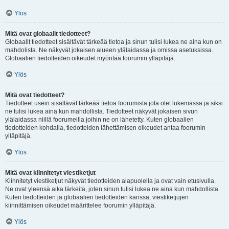
Ylös
Mitä ovat globaalit tiedotteet?
Globaalit tiedotteet sisältävät tärkeää tietoa ja sinun tulisi lukea ne aina kun on
mahdolista. Ne näkyvät jokaisen alueen ylälaidassa ja omissa asetuksissa.
Globaalien tiedotteiden oikeudet myöntää foorumin ylläpitäjä.
Ylös
Mitä ovat tiedotteet?
Tiedotteet usein sisältävät tärkeää tietoa foorumista jota olet lukemassa ja siksi
ne tulisi lukea aina kun mahdollista. Tiedotteet näkyvät jokaisen sivun
ylälaidassa niillä foorumeilla joihin ne on lähetetty. Kuten globaalien
tiedotteiden kohdalla, tiedotteiden lähettämisen oikeudet antaa foorumin
ylläpitäjä.
Ylös
Mitä ovat kiinnitetyt viestiketjut
Kiinnitetyt viestiketjut näkyvät tiedotteiden alapuolella ja ovat vain etusivulla.
Ne ovat yleensä aika tärkeitä, joten sinun tulisi lukea ne aina kun mahdollista.
Kuten tiedotteiden ja globaalien tiedotteiden kanssa, viestiketjujen
kiinnittämisen oikeudet määrittelee foorumin ylläpitäjä.
Ylös