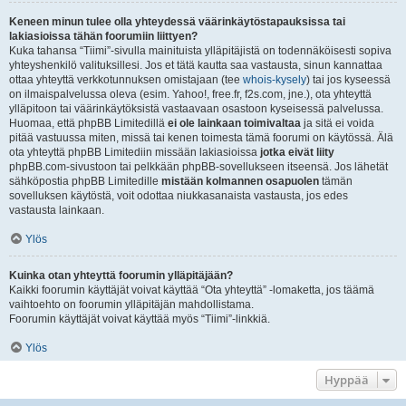
Keneen minun tulee olla yhteydessä väärinkäytöstapauksissa tai
lakiasioissa tähän foorumiin liittyen?
Kuka tahansa “Tiimi”-sivulla mainituista ylläpitäjistä on todennäköisesti sopiva
yhteyshenkilö valituksillesi. Jos et tätä kautta saa vastausta, sinun kannattaa
ottaa yhteyttä verkkotunnuksen omistajaan (tee
whois-kysely
) tai jos kyseessä
on ilmaispalvelussa oleva (esim. Yahoo!, free.fr, f2s.com, jne.), ota yhteyttä
ylläpitoon tai väärinkäytöksistä vastaavaan osastoon kyseisessä palvelussa.
Huomaa, että phpBB Limitedillä
ei ole lainkaan toimivaltaa
ja sitä ei voida
pitää vastuussa miten, missä tai kenen toimesta tämä foorumi on käytössä. Älä
ota yhteyttä phpBB Limitediin missään lakiasioissa
jotka eivät liity
phpBB.com-sivustoon tai pelkkään phpBB-sovellukseen itseensä. Jos lähetät
sähköpostia phpBB Limitedille
mistään kolmannen osapuolen
tämän
sovelluksen käytöstä, voit odottaa niukkasanaista vastausta, jos edes
vastausta lainkaan.
Ylös
Kuinka otan yhteyttä foorumin ylläpitäjään?
Kaikki foorumin käyttäjät voivat käyttää “Ota yhteyttä” -lomaketta, jos täämä
vaihtoehto on foorumin ylläpitäjän mahdollistama.
Foorumin käyttäjät voivat käyttää myös “Tiimi”-linkkiä.
Ylös
Hyppää