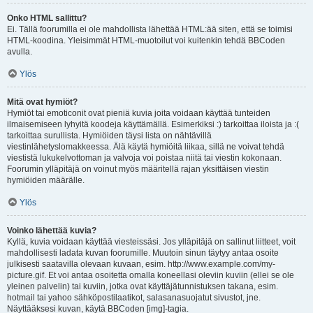
Onko HTML sallittu?
Ei. Tällä foorumilla ei ole mahdollista lähettää HTML:ää siten, että se toimisi
HTML-koodina. Yleisimmät HTML-muotoilut voi kuitenkin tehdä BBCoden
avulla.
Ylös
Mitä ovat hymiöt?
Hymiöt tai emoticonit ovat pieniä kuvia joita voidaan käyttää tunteiden
ilmaisemiseen lyhyitä koodeja käyttämällä. Esimerkiksi :) tarkoittaa iloista ja :(
tarkoittaa surullista. Hymiöiden täysi lista on nähtävillä
viestinlähetyslomakkeessa. Älä käytä hymiöitä liikaa, sillä ne voivat tehdä
viestistä lukukelvottoman ja valvoja voi poistaa niitä tai viestin kokonaan.
Foorumin ylläpitäjä on voinut myös määritellä rajan yksittäisen viestin
hymiöiden määrälle.
Ylös
Voinko lähettää kuvia?
Kyllä, kuvia voidaan käyttää viesteissäsi. Jos ylläpitäjä on sallinut liitteet, voit
mahdollisesti ladata kuvan foorumille. Muutoin sinun täytyy antaa osoite
julkisesti saatavilla olevaan kuvaan, esim. http://www.example.com/my-
picture.gif. Et voi antaa osoitetta omalla koneellasi oleviin kuviin (ellei se ole
yleinen palvelin) tai kuviin, jotka ovat käyttäjätunnistuksen takana, esim.
hotmail tai yahoo sähköpostilaatikot, salasanasuojatut sivustot, jne.
Näyttääksesi kuvan, käytä BBCoden [img]-tagia.