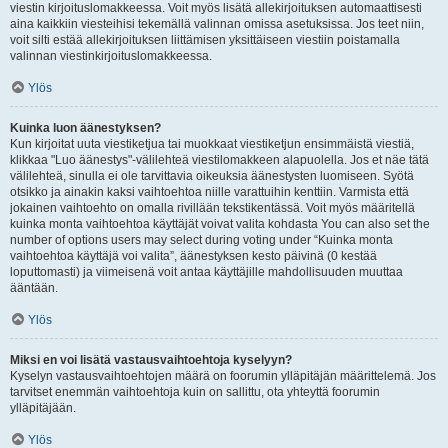
viestin kirjoituslomakkeessa. Voit myös lisätä allekirjoituksen automaattisesti
aina kaikkiin viesteihisi tekemällä valinnan omissa asetuksissa. Jos teet niin,
voit silti estää allekirjoituksen liittämisen yksittäiseen viestiin poistamalla
valinnan viestinkirjoituslomakkeessa.
Ylös
Kuinka luon äänestyksen?
Kun kirjoitat uuta viestiketjua tai muokkaat viestiketjun ensimmäistä viestiä,
klikkaa "Luo äänestys"-välilehteä viestilomakkeen alapuolella. Jos et näe tätä
välilehteä, sinulla ei ole tarvittavia oikeuksia äänestysten luomiseen. Syötä
otsikko ja ainakin kaksi vaihtoehtoa niille varattuihin kenttiin. Varmista että
jokainen vaihtoehto on omalla rivillään tekstikentässä. Voit myös määritellä
kuinka monta vaihtoehtoa käyttäjät voivat valita kohdasta You can also set the
number of options users may select during voting under “Kuinka monta
vaihtoehtoa käyttäjä voi valita”, äänestyksen kesto päivinä (0 kestää
loputtomasti) ja viimeisenä voit antaa käyttäjille mahdollisuuden muuttaa
ääntään.
Ylös
Miksi en voi lisätä vastausvaihtoehtoja kyselyyn?
Kyselyn vastausvaihtoehtojen määrä on foorumin ylläpitäjän määrittelemä. Jos
tarvitset enemmän vaihtoehtoja kuin on sallittu, ota yhteyttä foorumin
ylläpitäjään.
Ylös