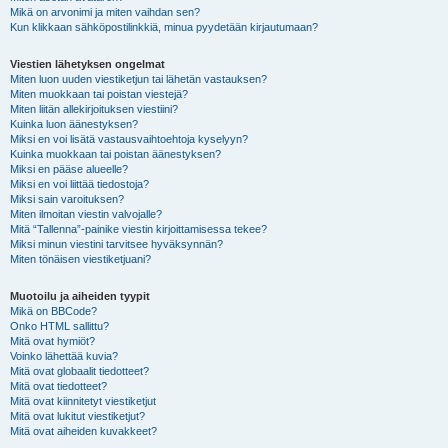
Mikä on arvonimi ja miten vaihdan sen?
Kun klikkaan sähköpostilinkkiä, minua pyydetään kirjautumaan?
Viestien lähetyksen ongelmat
Miten luon uuden viestiketjun tai lähetän vastauksen?
Miten muokkaan tai poistan viestejä?
Miten liitän allekirjoituksen viestiini?
Kuinka luon äänestyksen?
Miksi en voi lisätä vastausvaihtoehtoja kyselyyn?
Kuinka muokkaan tai poistan äänestyksen?
Miksi en pääse alueelle?
Miksi en voi liittää tiedostoja?
Miksi sain varoituksen?
Miten ilmoitan viestin valvojalle?
Mitä “Tallenna”-painike viestin kirjoittamisessa tekee?
Miksi minun viestini tarvitsee hyväksynnän?
Miten tönäisen viestiketjuani?
Muotoilu ja aiheiden tyypit
Mikä on BBCode?
Onko HTML sallittu?
Mitä ovat hymiöt?
Voinko lähettää kuvia?
Mitä ovat globaalit tiedotteet?
Mitä ovat tiedotteet?
Mitä ovat kiinnitetyt viestiketjut
Mitä ovat lukitut viestiketjut?
Mitä ovat aiheiden kuvakkeet?