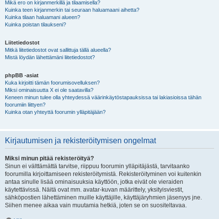
Mikä ero on kirjanmerkillä ja tilaamisella?
Kuinka teen kirjanmerkin tai seuraan haluamaani aihetta?
Kuinka tilaan haluamani alueen?
Kuinka poistan tilaukseni?
Liitetiedostot
Mitkä liitetiedostot ovat sallittuja tällä alueella?
Mistä löydän lähettämäni liitetiedostot?
phpBB -asiat
Kuka kirjoitti tämän foorumisovelluksen?
Miksi ominaisuutta X ei ole saatavilla?
Keneen minun tulee olla yhteydessä väärinkäytöstapauksissa tai lakiasioissa tähän
foorumiin liittyen?
Kuinka otan yhteyttä foorumin ylläpitäjään?
Kirjautumisen ja rekisteröitymisen ongelmat
Miksi minun pitää rekisteröityä?
Sinun ei välttämättä tarvitse, riippuu foorumin ylläpitäjästä, tarvitaanko
foorumilla kirjoittamiseen rekisteröitymistä. Rekisteröityminen voi kuitenkin
antaa sinulle lisää ominaisuuksia käyttöön, jotka eivät ole vieraiden
käytettävissä. Näitä ovat mm. avatar-kuvan määrittely, yksityisviestit,
sähköpostien lähettäminen muille käyttäjille, käyttäjäryhmien jäsenyys jne.
Siihen menee aikaa vain muutamia hetkiä, joten se on suositeltavaa.