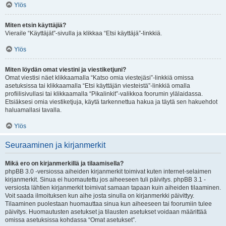
Ylös
Miten etsin käyttäjiä?
Vieraile “Käyttäjät”-sivulla ja klikkaa “Etsi käyttäjä”-linkkiä.
Ylös
Miten löydän omat viestini ja viestiketjuni?
Omat viestisi näet klikkaamalla “Katso omia viestejäsi”-linkkiä omissa
asetuksissa tai klikkaamalla “Etsi käyttäjän viesteistä”-linkkiä omalla
profiilisivullasi tai klikkaamalla “Pikalinkit”-valikkoa foorumin ylälaidassa.
Etsiäksesi omia viestiketjuja, käytä tarkennettua hakua ja täytä sen hakuehdot
haluamallasi tavalla.
Ylös
Seuraaminen ja kirjanmerkit
Mikä ero on kirjanmerkillä ja tilaamisella?
phpBB 3.0 -versiossa aiheiden kirjanmerkit toimivat kuten internet-selaimen
kirjanmerkit. Sinua ei huomautettu jos aiheeseen tuli päivitys. phpBB 3.1 -
versiosta lähtien kirjanmerkit toimivat samaan tapaan kuin aiheiden tilaaminen.
Voit saada ilmoituksen kun aihe josta sinulla on kirjanmerkki päivittyy.
Tilaaminen puolestaan huomauttaa sinua kun aiheeseen tai foorumiin tulee
päivitys. Huomautusten asetukset ja tilausten asetukset voidaan määrittää
omissa asetuksissa kohdassa “Omat asetukset”.