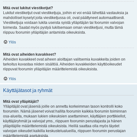
Mitä ovat lukitut viestiketjut?
Lukitut viestiketjut ovat viestiketjuja, joihin ei voi enää lähettää vastauksia ja
mahdolliset kyselyt joita viestiketjussa oli, ovat päättyneet automaattisesti.
Viestiketjuja voidaan lukita useista syistä ylläpitäjän tai foorumin valvojan
toimesta. Saatat myös pystyä lukitsemaan oman viestiketjusi, mutta tämä
riippuu foorumin ylläpitäjän antamista oikeuksista.
Ylös
Mitä ovat aiheiden kuvakkeet?
Aiheiden kuvakkeet ovat aiheen aloittajan valitsemia kuvakkeita joiden on
tarkoitus kuvastaa niiden sisältöä. Aiheiden kuvakkeiden käyttöoikeudet
riippuvat foorumin ylläpitäjän määrittelemistä oikeuksista.
Ylös
Käyttäjätasot ja ryhmät
Mitä ovat ylläpitäjät?
Ylläpitäjät ovat jäseniä joille on annettu korkeimman tason kontrolli koko
foorumiin. Nämä jäsenet voivat hallita foorumin kaikkia foorumin toiminnan
osa-alueita, mukaan lukien oikeuksien asettaminen, käyttäjien porttikiellot,
käyttäjäryhmät ja valvojat yms., riippuen foorumin perustajasta ja hänen
ylläpitäjille määrittelemistä oikeuksista. Heillä saattaa olla myös täydet
valvojan oikeudet kaikilla keskustelualueilla, riippuen foorumin perustajan
määrittelemistä asetuksista.