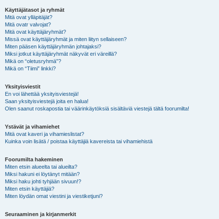
Käyttäjätasot ja ryhmät
Mitä ovat ylläpitäjät?
Mitä ovatr valvojat?
Mitä ovat käyttäjäryhmät?
Missä ovat käyttäjäryhmät ja miten liityn sellaiseen?
Miten pääsen käyttäjäryhmän johtajaksi?
Miksi jotkut käyttäjäryhmät näkyvät eri väreillä?
Mikä on “oletusryhmä”?
Mikä on “Tiimi” linkki?
Yksityisviestit
En voi lähettää yksityisviestejä!
Saan yksityisviestejä joita en halua!
Olen saanut roskapostia tai väärinkäytöksiä sisältäviä viestejä tältä foorumilta!
Ystävät ja vihamiehet
Mitä ovat kaveri ja vihamieslistat?
Kuinka voin lisätä / poistaa käyttäjiä kavereista tai vihamiehistä
Foorumilta hakeminen
Miten etsin alueelta tai alueilta?
Miksi hakuni ei löytänyt mitään?
Miksi haku johti tyhjään sivuun!?
Miten etsin käyttäjiä?
Miten löydän omat viestini ja viestiketjuni?
Seuraaminen ja kirjanmerkit