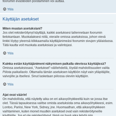
foorumin evästeiden poistaminen voi auttaa.
Ylös
Käyttäjän asetukset
Miten muutan asetuksiani?
Jos olet rekisteröitynyt käyttäjä, kaikki asetuksesi tallennetaan foorumin
tietokantaan. Muokataksesi niitä, vieraile omissa asetuksissa, johon vievä
linkki löytyy yleensä klikkaamalla käyttäjänimeäsi foorumin sivujen ylälaidassa.
Tätä kautta voit muokata asetuksiasi ja valintojasi.
Ylös
Kuinka estän käyttäjänimeni näkymisen paikalla olevissa käyttäjissä?
Omissa asetuksissasi, “Asetukset”-välilehdellä, löydät mahdollisuuden valita
Piilota paikallaolo
. Ottamalla tämän asetuksen käyttöön näyt vain ylläpitäjille,
valvojille ja itsellesi. Sinut lasketaan piilossa oleviin käyttäjiin.
Ylös
Ajat ovat väärin!
On mahdollista, että näytetty aika on eri aikavyöhykkeeltä kuin se jossa itse
olet. Tässä tapauksessa valitse omista asetuksista oma aikavyöhykkeesi, esim.
Lontoo, Pariisi, New York, Sidney, jne. Huomaathan, että aikavyöhykkeen
vaihtaminen, kuten monet muutkin asetukset ovat vain rekisteröityneille
käyttäjille. Jos et ole rekisteröitynyt, tämä on hyvä aika tehdä niin.