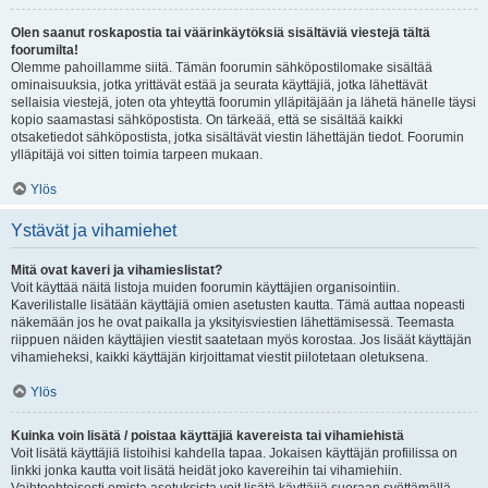
Olen saanut roskapostia tai väärinkäytöksiä sisältäviä viestejä tältä
foorumilta!
Olemme pahoillamme siitä. Tämän foorumin sähköpostilomake sisältää
ominaisuuksia, jotka yrittävät estää ja seurata käyttäjiä, jotka lähettävät
sellaisia viestejä, joten ota yhteyttä foorumin ylläpitäjään ja lähetä hänelle täysi
kopio saamastasi sähköpostista. On tärkeää, että se sisältää kaikki
otsaketiedot sähköpostista, jotka sisältävät viestin lähettäjän tiedot. Foorumin
ylläpitäjä voi sitten toimia tarpeen mukaan.
Ylös
Ystävät ja vihamiehet
Mitä ovat kaveri ja vihamieslistat?
Voit käyttää näitä listoja muiden foorumin käyttäjien organisointiin.
Kaverilistalle lisätään käyttäjiä omien asetusten kautta. Tämä auttaa nopeasti
näkemään jos he ovat paikalla ja yksityisviestien lähettämisessä. Teemasta
riippuen näiden käyttäjien viestit saatetaan myös korostaa. Jos lisäät käyttäjän
vihamieheksi, kaikki käyttäjän kirjoittamat viestit piilotetaan oletuksena.
Ylös
Kuinka voin lisätä / poistaa käyttäjiä kavereista tai vihamiehistä
Voit lisätä käyttäjiä listoihisi kahdella tapaa. Jokaisen käyttäjän profiilissa on
linkki jonka kautta voit lisätä heidät joko kavereihin tai vihamiehiin.