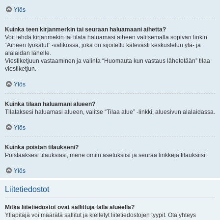
Ylös
Kuinka teen kirjanmerkin tai seuraan haluamaani aihetta?
Voit tehdä kirjanmekin tai tilata haluamasi aiheen valitsemalla sopivan linkin
“Aiheen työkalut” -valikossa, joka on sijoitettu kätevästi keskustelun ylä- ja
alalaidan lähelle.
Viestiketjuun vastaaminen ja valinta “Huomauta kun vastaus lähetetään” tilaa
viestiketjun.
Ylös
Kuinka tilaan haluamani alueen?
Tilataksesi haluamasi alueen, valitse “Tilaa alue” -linkki, aluesivun alalaidassa.
Ylös
Kuinka poistan tilaukseni?
Poistaaksesi tilauksiasi, mene omiin asetuksiisi ja seuraa linkkejä tilauksiisi.
Ylös
Liitetiedostot
Mitkä liitetiedostot ovat sallittuja tällä alueella?
Ylläpitäjä voi määrätä sallitut ja kielletyt liitetiedostojen tyypit. Ota yhteys