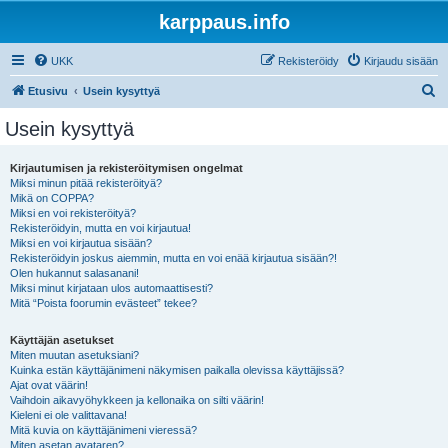
karppaus.info
UKK
Rekisteröidy
Kirjaudu sisään
E
Etusivu
Usein kysyttyä
t
Usein kysyttyä
s
i
Kirjautumisen ja rekisteröitymisen ongelmat
Miksi minun pitää rekisteröityä?
Mikä on COPPA?
Miksi en voi rekisteröityä?
Rekisteröidyin, mutta en voi kirjautua!
Miksi en voi kirjautua sisään?
Rekisteröidyin joskus aiemmin, mutta en voi enää kirjautua sisään?!
Olen hukannut salasanani!
Miksi minut kirjataan ulos automaattisesti?
Mitä “Poista foorumin evästeet” tekee?
Käyttäjän asetukset
Miten muutan asetuksiani?
Kuinka estän käyttäjänimeni näkymisen paikalla olevissa käyttäjissä?
Ajat ovat väärin!
Vaihdoin aikavyöhykkeen ja kellonaika on silti väärin!
Kieleni ei ole valittavana!
Mitä kuvia on käyttäjänimeni vieressä?
Miten asetan avataren?