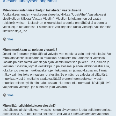
Viestien lähetyksen ongelmat
Miten luon uuden viestiketjun tai lähetän vastauksen?
Aloittaaksesi uuden viestiketjun alueella, klikkaa "Uusi Aihe". Vastataksesi
viestiketjuun klikkaa "Vastaa Viestiin". Viestien kirjoittaminen voi vaatia
rekisteröitymisen. Lista sinun oikeuksistasi alueella on nähtävillä alueen ja
viestiketjun alalaidassa. Esimerkiksi: Voit kirjoittaa uusia viestejä, Voit lähettää
liitetiedostoja, jne.
Ylös
Miten muokkaan tai poistan viestejä?
Jos et ole foorumin ylläpitäjä tai valvoja, voit muokata vain omia viestejäsi. Voit
muokata viestiä klikkaamalla muokkaa-painiketta haluamassasi viestissä.
Joskus painike toimii vain tietyn ajan viestin luomisen jälkeen. Jos joku on jo
vastannut viestiin, löydät viestiketjuun palatessasi pienen tekstin viestisi alla,
joka kertoo viestin muokkauskertojen lukumäärän ja muokkausajan. Tämä
näkyy vain jos joku on vastannut viestiin. Se ei näy, jos valvoja tai ylläpitäjä
muokkaa viestiä, mutta he saattavat jättää pienen huomautuksen viestin
muokkaamisen syistä niin halutessaan. Huomaa, että normaalit käyttäjät eivät
voi poistaa viestejä, jos niihin on joku vastannut.
Ylös
Miten liitän allekirjoituksen viestiini?
Lisätäksesi allekirjoituksen viestiisi, sinun täytyy ensin luoda sellainen omissa
asetuksissa. Kun olet luonut sellaisen, voit valita
Lisää allekirjoitus
-valinnan