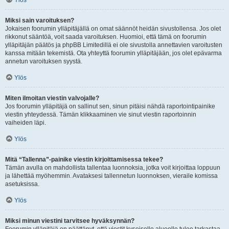
Ylös
Miksi sain varoituksen?
Jokaisen foorumin ylläpitäjällä on omat säännöt heidän sivustollensa. Jos olet
rikkonut sääntöä, voit saada varoituksen. Huomioi, että tämä on foorumin
ylläpitäjän päätös ja phpBB Limitedillä ei ole sivustolla annettavien varoitusten
kanssa mitään tekemistä. Ota yhteyttä foorumin ylläpitäjään, jos olet epävarma
annetun varoituksen syystä.
Ylös
Miten ilmoitan viestin valvojalle?
Jos foorumin ylläpitäjä on sallinut sen, sinun pitäisi nähdä raportointipainike
viestin yhteydessä. Tämän klikkaaminen vie sinut viestin raportoinnin
vaiheiden läpi.
Ylös
Mitä “Tallenna”-painike viestin kirjoittamisessa tekee?
Tämän avulla on mahdollista tallentaa luonnoksia, jotka voit kirjoittaa loppuun
ja lähettää myöhemmin. Avataksesi tallennetun luonnoksen, vieraile komissa
asetuksissa.
Ylös
Miksi minun viestini tarvitsee hyväksynnän?