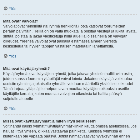
Ylös
Mitä ovatr valvojat?
Valvojat ovat henkilöitä (tai ryhmä henkilöitä) jotka katsovat foorumeiden
perään päivittäin. Heillä on on valta muokata ja poistaa viestejä ja lukita, avata,
siirtää, poistaa ja jakaa viestiketjuja niillä alueilla joissa heillä on valvojan
oikeudet. Yleensä valvojat ovat paikalla estämässä aiheen vierestä
keskustelua tai hyvien tapojen vastaisen materiaalin lähettämistä.
Ylös
Mitä ovat käyttäjäryhmät?
Käyttäjäryhmät ovat käyttäjien ryhmiä, jotka jakavat yhteisön hallittaviin osiin,
joiden kanssa foorumin ylläpitäjät voivat toimia. Jokainen käyttäjä voi kuulua
useisiin ryhmiin ja jokaiselle ryhmälle voidaan määritellä yksilölliset oikeudet.
Tämä tarjoaa ylläpitäjille helpon tavan muuttaa käyttäjien oikeuksia useille
käyttäjille kerralla, kuten muuttaa valvojien oikeuksia tai hallita pääsyä
suljetulle alueelle.
Ylös
Missä ovat käyttäjäryhmät ja miten liityn sellaiseen?
Voit nähdä kaikki ryhmät “Käyttäjäryhmät”-linkin kautta omissa asetuksissa. Jos
haluat liittyä yhteen, klikkaa vastaavaa painiketta. Kaikissa ryhmissä ei
kuitenkaan ole vapaata pääsyä. Jotkut ryhmät vaativat hyväksynnän ennen