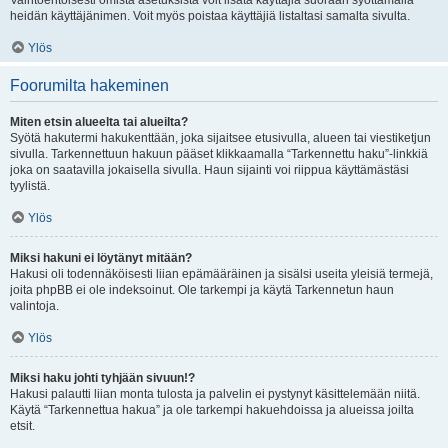
Vaihtoehtoisesti omista asetuksista voit lisätä käyttäjiä suoraan syöttämällä
heidän käyttäjänimen. Voit myös poistaa käyttäjiä listaltasi samalta sivulta.
Ylös
Foorumilta hakeminen
Miten etsin alueelta tai alueilta?
Syötä hakutermi hakukenttään, joka sijaitsee etusivulla, alueen tai viestiketjun
sivulla. Tarkennettuun hakuun pääset klikkaamalla “Tarkennettu haku”-linkkiä
joka on saatavilla jokaisella sivulla. Haun sijainti voi riippua käyttämästäsi
tyylistä.
Ylös
Miksi hakuni ei löytänyt mitään?
Hakusi oli todennäköisesti liian epämääräinen ja sisälsi useita yleisiä termejä,
joita phpBB ei ole indeksoinut. Ole tarkempi ja käytä Tarkennetun haun
valintoja.
Ylös
Miksi haku johti tyhjään sivuun!?
Hakusi palautti liian monta tulosta ja palvelin ei pystynyt käsittelemään niitä.
Käytä “Tarkennettua hakua” ja ole tarkempi hakuehdoissa ja alueissa joilta
etsit.