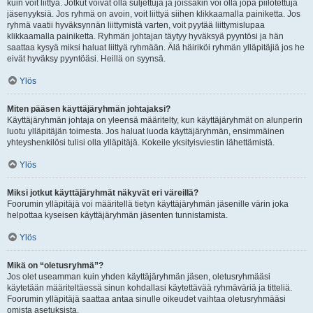
kuin voit liittyä. Jotkut voivat olla suljettuja ja joissakin voi olla jopa piilotettuja
jäsenyyksiä. Jos ryhmä on avoin, voit liittyä siihen klikkaamalla painiketta. Jos
ryhmä vaatii hyväksynnän liittymistä varten, voit pyytää liittymislupaa
klikkaamalla painiketta. Ryhmän johtajan täytyy hyväksyä pyyntösi ja hän
saattaa kysyä miksi haluat liittyä ryhmään. Älä häiriköi ryhmän ylläpitäjiä jos he
eivät hyväksy pyyntöäsi. Heillä on syynsä.
Ylös
Miten pääsen käyttäjäryhmän johtajaksi?
Käyttäjäryhmän johtaja on yleensä määritelty, kun käyttäjäryhmät on alunperin
luotu ylläpitäjän toimesta. Jos haluat luoda käyttäjäryhmän, ensimmäinen
yhteyshenkilösi tulisi olla ylläpitäjä. Kokeile yksityisviestin lähettämistä.
Ylös
Miksi jotkut käyttäjäryhmät näkyvät eri väreillä?
Foorumin ylläpitäjä voi määritellä tietyn käyttäjäryhmän jäsenille värin joka
helpottaa kyseisen käyttäjäryhmän jäsenten tunnistamista.
Ylös
Mikä on “oletusryhmä”?
Jos olet useamman kuin yhden käyttäjäryhmän jäsen, oletusryhmääsi
käytetään määriteltäessä sinun kohdallasi käytettävää ryhmäväriä ja titteliä.
Foorumin ylläpitäjä saattaa antaa sinulle oikeudet vaihtaa oletusryhmääsi
omista asetuksista.