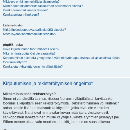
Mikä ero on kirjanmerkillä ja tilaamisella?
Kuinka teen kirjanmerkin tai seuraan haluamaani aihetta?
Kuinka tilaan haluamani alueen?
Kuinka poistan tilaukseni?
Liitetiedostot
Mitkä liitetiedostot ovat sallittuja tällä alueella?
Mistä löydän lähettämäni liitetiedostot?
phpBB -asiat
Kuka kirjoitti tämän foorumisovelluksen?
Miksi ominaisuutta X ei ole saatavilla?
Keneen minun tulee olla yhteydessä väärinkäytöstapauksissa tai lakiasioissa tähän
foorumiin liittyen?
Kuinka otan yhteyttä foorumin ylläpitäjään?
Kirjautumisen ja rekisteröitymisen ongelmat
Miksi minun pitää rekisteröityä?
Sinun ei välttämättä tarvitse, riippuu foorumin ylläpitäjästä, tarvitaanko
foorumilla kirjoittamiseen rekisteröitymistä. Rekisteröityminen voi kuitenkin
antaa sinulle lisää ominaisuuksia käyttöön, jotka eivät ole vieraiden
käytettävissä. Näitä ovat mm. avatar-kuvan määrittely, yksityisviestit,
sähköpostien lähettäminen muille käyttäjille, käyttäjäryhmien jäsenyys jne.
Siihen menee aikaa vain muutamia hetkiä, joten se on suositeltavaa.