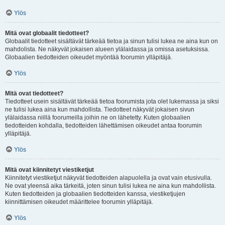
Ylös
Mitä ovat globaalit tiedotteet?
Globaalit tiedotteet sisältävät tärkeää tietoa ja sinun tulisi lukea ne aina kun on
mahdolista. Ne näkyvät jokaisen alueen ylälaidassa ja omissa asetuksissa.
Globaalien tiedotteiden oikeudet myöntää foorumin ylläpitäjä.
Ylös
Mitä ovat tiedotteet?
Tiedotteet usein sisältävät tärkeää tietoa foorumista jota olet lukemassa ja siksi
ne tulisi lukea aina kun mahdollista. Tiedotteet näkyvät jokaisen sivun
ylälaidassa niillä foorumeilla joihin ne on lähetetty. Kuten globaalien
tiedotteiden kohdalla, tiedotteiden lähettämisen oikeudet antaa foorumin
ylläpitäjä.
Ylös
Mitä ovat kiinnitetyt viestiketjut
Kiinnitetyt viestiketjut näkyvät tiedotteiden alapuolella ja ovat vain etusivulla.
Ne ovat yleensä aika tärkeitä, joten sinun tulisi lukea ne aina kun mahdollista.
Kuten tiedotteiden ja globaalien tiedotteiden kanssa, viestiketjujen
kiinnittämisen oikeudet määrittelee foorumin ylläpitäjä.
Ylös