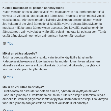
Kuinka muokkaan tai poistan äänestyksen?
Kuten viestien kanssa, äänestyksiä voi muokata vain alkuperäinen lähettäjä,
valvoja tai ylläpitäjä. Muokataksesi äänestystä, muokkaa ensimmäistä viestiä
viestiketjussa. Äänestys on aina kytketty viestiketjun ensimmäiseen viestiin.
Jos kukaan ei ole vielä äänestänyt, käyttäjät voivat poistaa äänestyksen tai
muokata mitä tahansa äänestyksen asetusta. Jos käyttäjät ovat kuitenkin jo
äänestäneet, vain valvojat tai ylläpitäjät voivat muokata tai poistaa sen. Tämä
estää äänestysvaihtoehtojen vaihtamisen kesken äänestyksen.
Ylös
Miksi en pääse alueelle?
Jotkin alueet saattavat olla rajattu vain tietyille käyttäjille tai ryhmille.
Katsoaksesi, lukeaksesi, kirjoittaaksesi tai muiden toimintojen tekeminen
alueella saattaa tarvita erikoisoikeuksia. Jos haluat oikeudet, ota yhteyttä
foorumin valvojaan tai ylläpitäjään.
Ylös
Miksi en voi liittää tiedostoja?
Liitetiedostojen oikeudet annetaan alueen, ryhmän tai käyttäjän mukaan.
Foorumin ylläpitäjä ei välttämättä ole sallinut liitetiedostojen liittämistä tietyllä
alueella tai vain tietyt ryhmät saattavat pystyä liittämään tiedostoja. Ota yhteyttä
foorumin ylläpitäjään jos et tiedä miksi et voi lisätä liitetiedostoja.