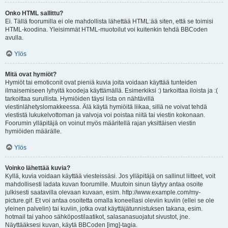
Onko HTML sallittu?
Ei. Tällä foorumilla ei ole mahdollista lähettää HTML:ää siten, että se toimisi
HTML-koodina. Yleisimmät HTML-muotoilut voi kuitenkin tehdä BBCoden
avulla.
Ylös
Mitä ovat hymiöt?
Hymiöt tai emoticonit ovat pieniä kuvia joita voidaan käyttää tunteiden
ilmaisemiseen lyhyitä koodeja käyttämällä. Esimerkiksi :) tarkoittaa iloista ja :(
tarkoittaa surullista. Hymiöiden täysi lista on nähtävillä
viestinlähetyslomakkeessa. Älä käytä hymiöitä liikaa, sillä ne voivat tehdä
viestistä lukukelvottoman ja valvoja voi poistaa niitä tai viestin kokonaan.
Foorumin ylläpitäjä on voinut myös määritellä rajan yksittäisen viestin
hymiöiden määrälle.
Ylös
Voinko lähettää kuvia?
Kyllä, kuvia voidaan käyttää viesteissäsi. Jos ylläpitäjä on sallinut liitteet, voit
mahdollisesti ladata kuvan foorumille. Muutoin sinun täytyy antaa osoite
julkisesti saatavilla olevaan kuvaan, esim. http://www.example.com/my-
picture.gif. Et voi antaa osoitetta omalla koneellasi oleviin kuviin (ellei se ole
yleinen palvelin) tai kuviin, jotka ovat käyttäjätunnistuksen takana, esim.
hotmail tai yahoo sähköpostilaatikot, salasanasuojatut sivustot, jne.
Näyttääksesi kuvan, käytä BBCoden [img]-tagia.