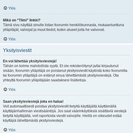
Ylös
Mikä on “Tiimi” linkki?
Tämä sivu näyttää sinulle listan foorumin henkilökunnasta, mukaanluettuna
ylläpitäjät, valvojat ja muut tiedot, kuten alueet joita he valvovat.
Ylös
Yksityisviestit
En voi lähettää yksityisviestejä!
Tähän on kolme mahdollista syytä. Et ole rekisteröitynyt ja/tai kirjautunut
sisään, foorumin ylläpitäjä on poistanut yksityisviestit käytöstä koko foorumilta
tai foorumin ylläpitäjä on estänyt sinua lähettämästä yksityisviestejä. Ota
yhteyttä foorumin ylläpitäjään saadaksesi lisätietoja.
Ylös
Saan yksityisviestejä joita en halua!
Voit automaattisesti poistaa yksityisviestit tietyltä käyttäjältä käyttämällä
käyttäjänhallinnan viestisääntöjä. Jos saat väärinkäytöksiä sisältäviä viestejä
tietyltä käyttäjältä, voit raportoida viestit valvojille. Heillä on oikeudet estää
käyttäjiä lähettämästä yksityisviestejä.
Ylös