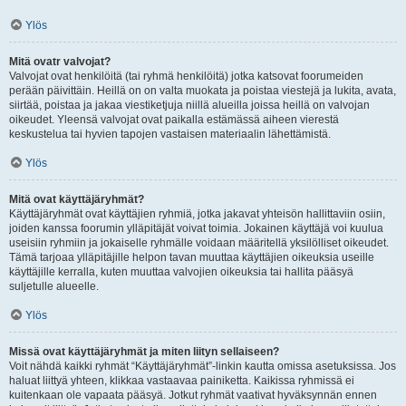
Ylös
Mitä ovatr valvojat?
Valvojat ovat henkilöitä (tai ryhmä henkilöitä) jotka katsovat foorumeiden
perään päivittäin. Heillä on on valta muokata ja poistaa viestejä ja lukita, avata,
siirtää, poistaa ja jakaa viestiketjuja niillä alueilla joissa heillä on valvojan
oikeudet. Yleensä valvojat ovat paikalla estämässä aiheen vierestä
keskustelua tai hyvien tapojen vastaisen materiaalin lähettämistä.
Ylös
Mitä ovat käyttäjäryhmät?
Käyttäjäryhmät ovat käyttäjien ryhmiä, jotka jakavat yhteisön hallittaviin osiin,
joiden kanssa foorumin ylläpitäjät voivat toimia. Jokainen käyttäjä voi kuulua
useisiin ryhmiin ja jokaiselle ryhmälle voidaan määritellä yksilölliset oikeudet.
Tämä tarjoaa ylläpitäjille helpon tavan muuttaa käyttäjien oikeuksia useille
käyttäjille kerralla, kuten muuttaa valvojien oikeuksia tai hallita pääsyä
suljetulle alueelle.
Ylös
Missä ovat käyttäjäryhmät ja miten liityn sellaiseen?
Voit nähdä kaikki ryhmät “Käyttäjäryhmät”-linkin kautta omissa asetuksissa. Jos
haluat liittyä yhteen, klikkaa vastaavaa painiketta. Kaikissa ryhmissä ei
kuitenkaan ole vapaata pääsyä. Jotkut ryhmät vaativat hyväksynnän ennen