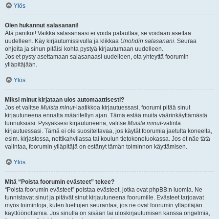
Ylös
Olen hukannut salasanani!
Älä panikoi! Vaikka salasanaasi ei voida palauttaa, se voidaan asettaa
uudelleen. Käy kirjautumissivulla ja klikkaa
Unohdin salasanani
. Seuraa
ohjeita ja sinun pitäisi kohta pystyä kirjautumaan uudelleen.
Jos et pysty asettamaan salasanaasi uudelleen, ota yhteyttä foorumin
ylläpitäjään.
Ylös
Miksi minut kirjataan ulos automaattisesti?
Jos et valitse
Muista minut
-laatikkoa kirjautuessasi, foorumi pitää sinut
kirjautuneena ennalta määritellyn ajan. Tämä estää muita väärinkäyttämästä
tunnuksiasi. Pysyäksesi kirjautuneena, valitse
Muista minut
-valinta
kirjautuessasi. Tämä ei ole suositeltavaa, jos käytät foorumia jaetulta koneelta,
esim. kirjastossa, nettikahvilassa tai koulun tietokoneluokassa. Jos et näe tätä
valintaa, foorumin ylläpitäjä on estänyt tämän toiminnon käyttämisen.
Ylös
Mitä “Poista foorumin evästeet” tekee?
“Poista foorumin evästeet” poistaa evästeet, jotka ovat phpBB:n luomia. Ne
tunnistavat sinut ja pitävät sinut kirjautuneena foorumille. Evästeet tarjoavat
myös toimintoja, kuten luettujen seurantaa, jos ne ovat foorumin ylläpitäjän
käyttöönottamia. Jos sinulla on sisään tai uloskirjautumisen kanssa ongelmia,