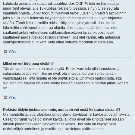
kahdesta asiasta on saattanut tapahtua. Jos COPPA-tuki on käytössä ja
määrittelit olevasi alle 13-vuotias rekisteröityessäsi, sinun tulee seurata
saamiasi ohjeita. Jotkut foorumit vaativat myös uusien tunnusten aktivoinnin
joko sinun itsesi toimesta tai ylläpitäjän toimesta ennen kuin voit kirjautua
sisään. Tämä tieto kerrottiin rekisteröitymisen yhteydessä. Jos sinulle
lähetettiin sähköpostia, seuraa ohjeita. Jos et saanut sähköpostia, olet
saattanut antaa virheellisen sähköpostiosoitteen tai sähköpostit ovat
saattaneet jäädä roskapostisuodattimeen. Jos olet varma, että antamasi
sähköpostiosoite oli oikein, yritä ottaa yhteyttä foorumin ylläpitäjään.
Ylös
Miksi en voi kirjautua sisään?
Tämän tapahtumiseen on useita syitä. Ensin, varmista että tunnuksesi ja
salasanasi ovat oikein. Jos ne ovat, ota yhteyttä foorumin ylläpitäjään
varmistaaksesi, että sinulla ei ole porttikieltoja. On myös mahdollista, että
sivuston omistajalla on asetusvirhe heidän päässään ja heidän pitäisi korjata
se.
Ylös
Rekisteröidyin joskus aiemmin, mutta en voi enää kirjautua sisään?!
On mahdollista, että ylläpitäjä on poistanut käyttäjätilisi käytöstä jostain syystä.
Useat foorumit myös poistavat käyttäjiä, jotka eivät ole kirjoittaneet pitkään
aikaan pienentääkseen tietokantansa kokoa. Jos näin on käynyt, yritä
rekisteröityä uudelleen ja osallistu keskusteluun aktiivisemmin.