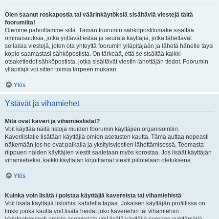
Olen saanut roskapostia tai väärinkäytöksiä sisältäviä viestejä tältä
foorumilta!
Olemme pahoillamme siitä. Tämän foorumin sähköpostilomake sisältää
ominaisuuksia, jotka yrittävät estää ja seurata käyttäjiä, jotka lähettävät
sellaisia viestejä, joten ota yhteyttä foorumin ylläpitäjään ja lähetä hänelle täysi
kopio saamastasi sähköpostista. On tärkeää, että se sisältää kaikki
otsaketiedot sähköpostista, jotka sisältävät viestin lähettäjän tiedot. Foorumin
ylläpitäjä voi sitten toimia tarpeen mukaan.
Ylös
Ystävät ja vihamiehet
Mitä ovat kaveri ja vihamieslistat?
Voit käyttää näitä listoja muiden foorumin käyttäjien organisointiin.
Kaverilistalle lisätään käyttäjiä omien asetusten kautta. Tämä auttaa nopeasti
näkemään jos he ovat paikalla ja yksityisviestien lähettämisessä. Teemasta
riippuen näiden käyttäjien viestit saatetaan myös korostaa. Jos lisäät käyttäjän
vihamieheksi, kaikki käyttäjän kirjoittamat viestit piilotetaan oletuksena.
Ylös
Kuinka voin lisätä / poistaa käyttäjiä kavereista tai vihamiehistä
Voit lisätä käyttäjiä listoihisi kahdella tapaa. Jokaisen käyttäjän profiilissa on
linkki jonka kautta voit lisätä heidät joko kavereihin tai vihamiehiin.