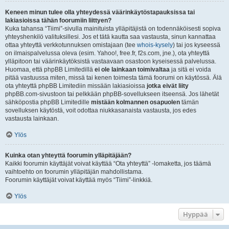
Keneen minun tulee olla yhteydessä väärinkäytöstapauksissa tai
lakiasioissa tähän foorumiin liittyen?
Kuka tahansa “Tiimi”-sivulla mainituista ylläpitäjistä on todennäköisesti sopiva
yhteyshenkilö valituksillesi. Jos et tätä kautta saa vastausta, sinun kannattaa
ottaa yhteyttä verkkotunnuksen omistajaan (tee
whois-kysely
) tai jos kyseessä
on ilmaispalvelussa oleva (esim. Yahoo!, free.fr, f2s.com, jne.), ota yhteyttä
ylläpitoon tai väärinkäytöksistä vastaavaan osastoon kyseisessä palvelussa.
Huomaa, että phpBB Limitedillä
ei ole lainkaan toimivaltaa
ja sitä ei voida
pitää vastuussa miten, missä tai kenen toimesta tämä foorumi on käytössä. Älä
ota yhteyttä phpBB Limitediin missään lakiasioissa
jotka eivät liity
phpBB.com-sivustoon tai pelkkään phpBB-sovellukseen itseensä. Jos lähetät
sähköpostia phpBB Limitedille
mistään kolmannen osapuolen
tämän
sovelluksen käytöstä, voit odottaa niukkasanaista vastausta, jos edes
vastausta lainkaan.
Ylös
Kuinka otan yhteyttä foorumin ylläpitäjään?
Kaikki foorumin käyttäjät voivat käyttää “Ota yhteyttä” -lomaketta, jos täämä
vaihtoehto on foorumin ylläpitäjän mahdollistama.
Foorumin käyttäjät voivat käyttää myös “Tiimi”-linkkiä.
Ylös
Hyppää