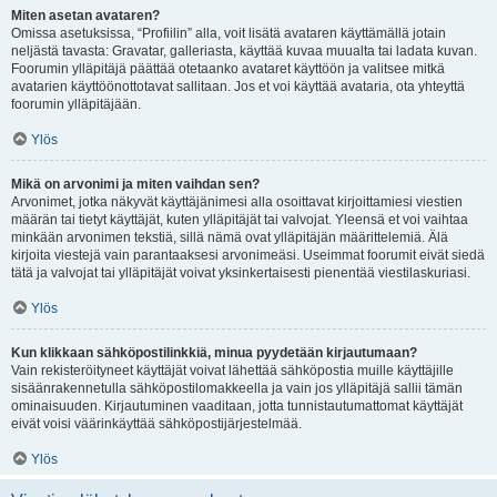
Miten asetan avataren?
Omissa asetuksissa, “Profiilin” alla, voit lisätä avataren käyttämällä jotain
neljästä tavasta: Gravatar, galleriasta, käyttää kuvaa muualta tai ladata kuvan.
Foorumin ylläpitäjä päättää otetaanko avataret käyttöön ja valitsee mitkä
avatarien käyttöönottotavat sallitaan. Jos et voi käyttää avataria, ota yhteyttä
foorumin ylläpitäjään.
Ylös
Mikä on arvonimi ja miten vaihdan sen?
Arvonimet, jotka näkyvät käyttäjänimesi alla osoittavat kirjoittamiesi viestien
määrän tai tietyt käyttäjät, kuten ylläpitäjät tai valvojat. Yleensä et voi vaihtaa
minkään arvonimen tekstiä, sillä nämä ovat ylläpitäjän määrittelemiä. Älä
kirjoita viestejä vain parantaaksesi arvonimeäsi. Useimmat foorumit eivät siedä
tätä ja valvojat tai ylläpitäjät voivat yksinkertaisesti pienentää viestilaskuriasi.
Ylös
Kun klikkaan sähköpostilinkkiä, minua pyydetään kirjautumaan?
Vain rekisteröityneet käyttäjät voivat lähettää sähköpostia muille käyttäjille
sisäänrakennetulla sähköpostilomakkeella ja vain jos ylläpitäjä sallii tämän
ominaisuuden. Kirjautuminen vaaditaan, jotta tunnistautumattomat käyttäjät
eivät voisi väärinkäyttää sähköpostijärjestelmää.
Ylös