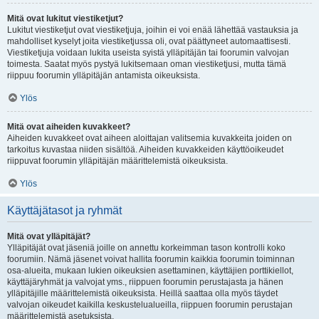
Mitä ovat lukitut viestiketjut?
Lukitut viestiketjut ovat viestiketjuja, joihin ei voi enää lähettää vastauksia ja
mahdolliset kyselyt joita viestiketjussa oli, ovat päättyneet automaattisesti.
Viestiketjuja voidaan lukita useista syistä ylläpitäjän tai foorumin valvojan
toimesta. Saatat myös pystyä lukitsemaan oman viestiketjusi, mutta tämä
riippuu foorumin ylläpitäjän antamista oikeuksista.
Ylös
Mitä ovat aiheiden kuvakkeet?
Aiheiden kuvakkeet ovat aiheen aloittajan valitsemia kuvakkeita joiden on
tarkoitus kuvastaa niiden sisältöä. Aiheiden kuvakkeiden käyttöoikeudet
riippuvat foorumin ylläpitäjän määrittelemistä oikeuksista.
Ylös
Käyttäjätasot ja ryhmät
Mitä ovat ylläpitäjät?
Ylläpitäjät ovat jäseniä joille on annettu korkeimman tason kontrolli koko
foorumiin. Nämä jäsenet voivat hallita foorumin kaikkia foorumin toiminnan
osa-alueita, mukaan lukien oikeuksien asettaminen, käyttäjien porttikiellot,
käyttäjäryhmät ja valvojat yms., riippuen foorumin perustajasta ja hänen
ylläpitäjille määrittelemistä oikeuksista. Heillä saattaa olla myös täydet
valvojan oikeudet kaikilla keskustelualueilla, riippuen foorumin perustajan
määrittelemistä asetuksista.