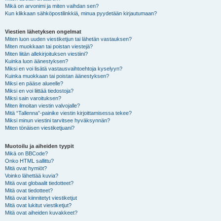
Mikä on arvonimi ja miten vaihdan sen?
Kun klikkaan sähköpostilinkkiä, minua pyydetään kirjautumaan?
Viestien lähetyksen ongelmat
Miten luon uuden viestiketjun tai lähetän vastauksen?
Miten muokkaan tai poistan viestejä?
Miten liitän allekirjoituksen viestiini?
Kuinka luon äänestyksen?
Miksi en voi lisätä vastausvaihtoehtoja kyselyyn?
Kuinka muokkaan tai poistan äänestyksen?
Miksi en pääse alueelle?
Miksi en voi liittää tiedostoja?
Miksi sain varoituksen?
Miten ilmoitan viestin valvojalle?
Mitä “Tallenna”-painike viestin kirjoittamisessa tekee?
Miksi minun viestini tarvitsee hyväksynnän?
Miten tönäisen viestiketjuani?
Muotoilu ja aiheiden tyypit
Mikä on BBCode?
Onko HTML sallittu?
Mitä ovat hymiöt?
Voinko lähettää kuvia?
Mitä ovat globaalit tiedotteet?
Mitä ovat tiedotteet?
Mitä ovat kiinnitetyt viestiketjut
Mitä ovat lukitut viestiketjut?
Mitä ovat aiheiden kuvakkeet?