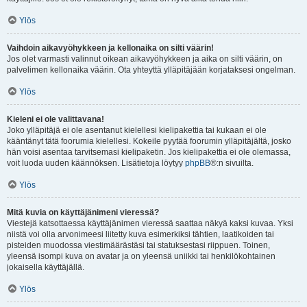
Ylös
Vaihdoin aikavyöhykkeen ja kellonaika on silti väärin!
Jos olet varmasti valinnut oikean aikavyöhykkeen ja aika on silti väärin, on
palvelimen kellonaika väärin. Ota yhteyttä ylläpitäjään korjataksesi ongelman.
Ylös
Kieleni ei ole valittavana!
Joko ylläpitäjä ei ole asentanut kielellesi kielipakettia tai kukaan ei ole
kääntänyt tätä foorumia kielellesi. Kokeile pyytää foorumin ylläpitäjältä, josko
hän voisi asentaa tarvitsemasi kielipaketin. Jos kielipakettia ei ole olemassa,
voit luoda uuden käännöksen. Lisätietoja löytyy
phpBB
®:n sivuilta.
Ylös
Mitä kuvia on käyttäjänimeni vieressä?
Viestejä katsottaessa käyttäjänimen vieressä saattaa näkyä kaksi kuvaa. Yksi
niistä voi olla arvonimeesi liitetty kuva esimerkiksi tähtien, laatikoiden tai
pisteiden muodossa viestimäärästäsi tai statuksestasi riippuen. Toinen,
yleensä isompi kuva on avatar ja on yleensä uniikki tai henkilökohtainen
jokaisella käyttäjällä.
Ylös