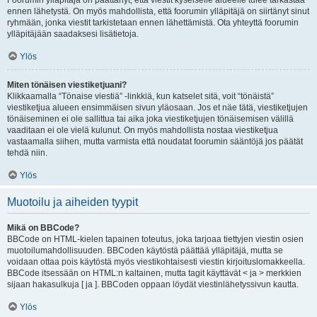
Foorumin ylläpitäjä on päättänyt, että viestit kyseiselle alueelle tulee tarkastaa
ennen lähetystä. On myös mahdollista, että foorumin ylläpitäjä on siirtänyt sinut
ryhmään, jonka viestit tarkistetaan ennen lähettämistä. Ota yhteyttä foorumin
ylläpitäjään saadaksesi lisätietoja.
Ylös
Miten tönäisen viestiketjuani?
Klikkaamalla “Tönaise viestiä” -linkkiä, kun katselet sitä, voit “tönäistä”
viestiketjua alueen ensimmäisen sivun yläosaan. Jos et näe tätä, viestiketjujen
tönäiseminen ei ole sallittua tai aika joka viestiketjujen tönäisemisen välillä
vaaditaan ei ole vielä kulunut. On myös mahdollista nostaa viestiketjua
vastaamalla siihen, mutta varmista että noudatat foorumin sääntöjä jos päätät
tehdä niin.
Ylös
Muotoilu ja aiheiden tyypit
Mikä on BBCode?
BBCode on HTML-kielen tapainen toteutus, joka tarjoaa tiettyjen viestin osien
muotoilumahdollisuuden. BBCoden käytöstä päättää ylläpitäjä, mutta se
voidaan ottaa pois käytöstä myös viestikohtaisesti viestin kirjoituslomakkeella.
BBCode itsessään on HTML:n kaltainen, mutta tagit käyttävät < ja > merkkien
sijaan hakasulkuja [ ja ]. BBCoden oppaan löydät viestinlähetyssivun kautta.
Ylös