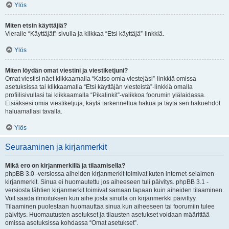
Ylös
Miten etsin käyttäjiä?
Vieraile “Käyttäjät”-sivulla ja klikkaa “Etsi käyttäjä”-linkkiä.
Ylös
Miten löydän omat viestini ja viestiketjuni?
Omat viestisi näet klikkaamalla “Katso omia viestejäsi”-linkkiä omissa
asetuksissa tai klikkaamalla “Etsi käyttäjän viesteistä”-linkkiä omalla
profiilisivullasi tai klikkaamalla “Pikalinkit”-valikkoa foorumin ylälaidassa.
Etsiäksesi omia viestiketjuja, käytä tarkennettua hakua ja täytä sen hakuehdot
haluamallasi tavalla.
Ylös
Seuraaminen ja kirjanmerkit
Mikä ero on kirjanmerkillä ja tilaamisella?
phpBB 3.0 -versiossa aiheiden kirjanmerkit toimivat kuten internet-selaimen
kirjanmerkit. Sinua ei huomautettu jos aiheeseen tuli päivitys. phpBB 3.1 -
versiosta lähtien kirjanmerkit toimivat samaan tapaan kuin aiheiden tilaaminen.
Voit saada ilmoituksen kun aihe josta sinulla on kirjanmerkki päivittyy.
Tilaaminen puolestaan huomauttaa sinua kun aiheeseen tai foorumiin tulee
päivitys. Huomautusten asetukset ja tilausten asetukset voidaan määrittää
omissa asetuksissa kohdassa “Omat asetukset”.