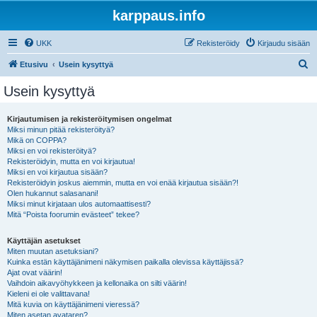
karppaus.info
UKK
Rekisteröidy
Kirjaudu sisään
E
Etusivu
Usein kysyttyä
t
Usein kysyttyä
s
i
Kirjautumisen ja rekisteröitymisen ongelmat
Miksi minun pitää rekisteröityä?
Mikä on COPPA?
Miksi en voi rekisteröityä?
Rekisteröidyin, mutta en voi kirjautua!
Miksi en voi kirjautua sisään?
Rekisteröidyin joskus aiemmin, mutta en voi enää kirjautua sisään?!
Olen hukannut salasanani!
Miksi minut kirjataan ulos automaattisesti?
Mitä “Poista foorumin evästeet” tekee?
Käyttäjän asetukset
Miten muutan asetuksiani?
Kuinka estän käyttäjänimeni näkymisen paikalla olevissa käyttäjissä?
Ajat ovat väärin!
Vaihdoin aikavyöhykkeen ja kellonaika on silti väärin!
Kieleni ei ole valittavana!
Mitä kuvia on käyttäjänimeni vieressä?
Miten asetan avataren?