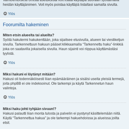
Vaihtoehtoisesti omista asetuksista voit lisätä käyttäjiä suoraan syöttämällä
heidän käyttäjänimen. Voit myös poistaa käyttäjiä listaltasi samalta sivulta.
Ylös
Foorumilta hakeminen
Miten etsin alueelta tai alueilta?
Syötä hakutermi hakukenttään, joka sijaitsee etusivulla, alueen tai viestiketjun
sivulla. Tarkennettuun hakuun pääset klikkaamalla “Tarkennettu haku”-linkkiä
joka on saatavilla jokaisella sivulla. Haun sijainti voi riippua käyttämästäsi
tyylistä.
Ylös
Miksi hakuni ei löytänyt mitään?
Hakusi oli todennäköisesti liian epämääräinen ja sisälsi useita yleisiä termejä,
joita phpBB ei ole indeksoinut. Ole tarkempi ja käytä Tarkennetun haun
valintoja.
Ylös
Miksi haku johti tyhjään sivuun!?
Hakusi palautti liian monta tulosta ja palvelin ei pystynyt käsittelemään niitä.
Käytä “Tarkennettua hakua” ja ole tarkempi hakuehdoissa ja alueissa joilta
etsit.