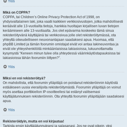
Ylös
Mikä on COPPA?
COPPA, tai Children’s Online Privacy Protection Act of 1998, on
yhdysvaltalainen laki, joka vaatii kaikkien verkkosivustojen, jotka mahdollisesti
keräävät alle 13-vuotiailta tietoja, hankkia huoltajan kirjallisen luvan tietojen
keräämiseen alle 13-vuotiaalta. Jos olet epävarma koskeeko tämä sinua
rekisteröityvänä käyttäjänä tai verkkosivua jolle olet rekisteröitymässä, ota
yhteyttä oikeudelliseen neuvonantajaan saadaksesi apua. Huomaa, että
phpBB Limited ja tämän foorumin omistajat eivät voi antaa lakineuvontaa ja
eivät ole yhteyshenkilöitä minkäänlaisissa lakiasioissa, lukuunottamatta
kysymystä “Keneen minun tulee olla yhteydessä väärinkäytöstapauksissa tai
lakiasioissa tähän foorumiin liittyen?”.
Ylös
Miksi en voi rekisteröityä?
On mahdollista, että foorumin ylläpitäjä on poistanut rekisteröinnin käytöstä
estääkseen uusia vierailijoita rekisteröitymästä. Foorumin ylläpitäjä on voinut
myös asettaa porttikiellon IP-osoitteellesi tai estänyt valitsemasi
käyttäjätunnuksen rekisteröinnin. Ota yhteyttä foorumin ylläpitäjään saadaksesi
apua.
Ylös
Rekisteröidyin, mutta en voi kirjautua!
Tarkista ensin käyttäjätunnuksesi ja salasanasi. Jos ne ovat oikein, yksi