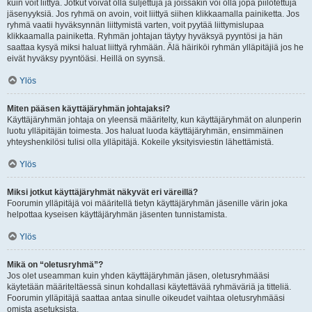
kuin voit liittyä. Jotkut voivat olla suljettuja ja joissakin voi olla jopa piilotettuja
jäsenyyksiä. Jos ryhmä on avoin, voit liittyä siihen klikkaamalla painiketta. Jos
ryhmä vaatii hyväksynnän liittymistä varten, voit pyytää liittymislupaa
klikkaamalla painiketta. Ryhmän johtajan täytyy hyväksyä pyyntösi ja hän
saattaa kysyä miksi haluat liittyä ryhmään. Älä häiriköi ryhmän ylläpitäjiä jos he
eivät hyväksy pyyntöäsi. Heillä on syynsä.
Ylös
Miten pääsen käyttäjäryhmän johtajaksi?
Käyttäjäryhmän johtaja on yleensä määritelty, kun käyttäjäryhmät on alunperin
luotu ylläpitäjän toimesta. Jos haluat luoda käyttäjäryhmän, ensimmäinen
yhteyshenkilösi tulisi olla ylläpitäjä. Kokeile yksityisviestin lähettämistä.
Ylös
Miksi jotkut käyttäjäryhmät näkyvät eri väreillä?
Foorumin ylläpitäjä voi määritellä tietyn käyttäjäryhmän jäsenille värin joka
helpottaa kyseisen käyttäjäryhmän jäsenten tunnistamista.
Ylös
Mikä on “oletusryhmä”?
Jos olet useamman kuin yhden käyttäjäryhmän jäsen, oletusryhmääsi
käytetään määriteltäessä sinun kohdallasi käytettävää ryhmäväriä ja titteliä.
Foorumin ylläpitäjä saattaa antaa sinulle oikeudet vaihtaa oletusryhmääsi
omista asetuksista.