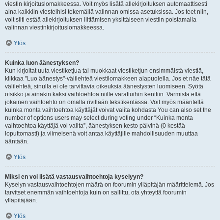
viestin kirjoituslomakkeessa. Voit myös lisätä allekirjoituksen automaattisesti
aina kaikkiin viesteihisi tekemällä valinnan omissa asetuksissa. Jos teet niin,
voit silti estää allekirjoituksen liittämisen yksittäiseen viestiin poistamalla
valinnan viestinkirjoituslomakkeessa.
Ylös
Kuinka luon äänestyksen?
Kun kirjoitat uuta viestiketjua tai muokkaat viestiketjun ensimmäistä viestiä,
klikkaa "Luo äänestys"-välilehteä viestilomakkeen alapuolella. Jos et näe tätä
välilehteä, sinulla ei ole tarvittavia oikeuksia äänestysten luomiseen. Syötä
otsikko ja ainakin kaksi vaihtoehtoa niille varattuihin kenttiin. Varmista että
jokainen vaihtoehto on omalla rivillään tekstikentässä. Voit myös määritellä
kuinka monta vaihtoehtoa käyttäjät voivat valita kohdasta You can also set the
number of options users may select during voting under “Kuinka monta
vaihtoehtoa käyttäjä voi valita”, äänestyksen kesto päivinä (0 kestää
loputtomasti) ja viimeisenä voit antaa käyttäjille mahdollisuuden muuttaa
ääntään.
Ylös
Miksi en voi lisätä vastausvaihtoehtoja kyselyyn?
Kyselyn vastausvaihtoehtojen määrä on foorumin ylläpitäjän määrittelemä. Jos
tarvitset enemmän vaihtoehtoja kuin on sallittu, ota yhteyttä foorumin
ylläpitäjään.
Ylös