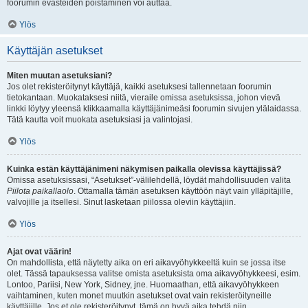
foorumin evästeiden poistaminen voi auttaa.
Ylös
Käyttäjän asetukset
Miten muutan asetuksiani?
Jos olet rekisteröitynyt käyttäjä, kaikki asetuksesi tallennetaan foorumin
tietokantaan. Muokataksesi niitä, vieraile omissa asetuksissa, johon vievä
linkki löytyy yleensä klikkaamalla käyttäjänimeäsi foorumin sivujen ylälaidassa.
Tätä kautta voit muokata asetuksiasi ja valintojasi.
Ylös
Kuinka estän käyttäjänimeni näkymisen paikalla olevissa käyttäjissä?
Omissa asetuksissasi, “Asetukset”-välilehdellä, löydät mahdollisuuden valita
Piilota paikallaolo
. Ottamalla tämän asetuksen käyttöön näyt vain ylläpitäjille,
valvojille ja itsellesi. Sinut lasketaan piilossa oleviin käyttäjiin.
Ylös
Ajat ovat väärin!
On mahdollista, että näytetty aika on eri aikavyöhykkeeltä kuin se jossa itse
olet. Tässä tapauksessa valitse omista asetuksista oma aikavyöhykkeesi, esim.
Lontoo, Pariisi, New York, Sidney, jne. Huomaathan, että aikavyöhykkeen
vaihtaminen, kuten monet muutkin asetukset ovat vain rekisteröityneille
käyttäjille. Jos et ole rekisteröitynyt, tämä on hyvä aika tehdä niin.