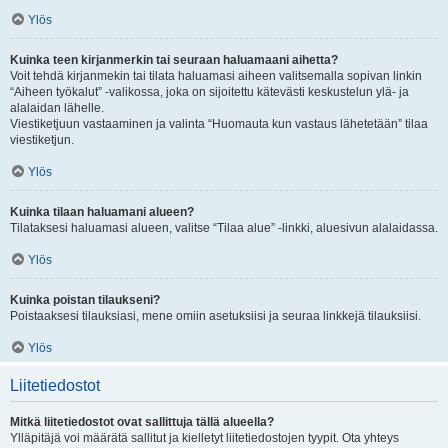
Ylös
Kuinka teen kirjanmerkin tai seuraan haluamaani aihetta?
Voit tehdä kirjanmekin tai tilata haluamasi aiheen valitsemalla sopivan linkin
“Aiheen työkalut” -valikossa, joka on sijoitettu kätevästi keskustelun ylä- ja
alalaidan lähelle.
Viestiketjuun vastaaminen ja valinta “Huomauta kun vastaus lähetetään” tilaa
viestiketjun.
Ylös
Kuinka tilaan haluamani alueen?
Tilataksesi haluamasi alueen, valitse “Tilaa alue” -linkki, aluesivun alalaidassa.
Ylös
Kuinka poistan tilaukseni?
Poistaaksesi tilauksiasi, mene omiin asetuksiisi ja seuraa linkkejä tilauksiisi.
Ylös
Liitetiedostot
Mitkä liitetiedostot ovat sallittuja tällä alueella?
Ylläpitäjä voi määrätä sallitut ja kielletyt liitetiedostojen tyypit. Ota yhteys