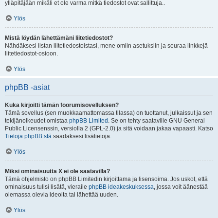
ylläpitäjään mikäli et ole varma mitkä tiedostot ovat sallittuja..
Ylös
Mistä löydän lähettämäni liitetiedostot?
Nähdäksesi listan liitetiedostoistasi, mene omiin asetuksiin ja seuraa linkkejä
liitetiedostot-osioon.
Ylös
phpBB -asiat
Kuka kirjoitti tämän foorumisovelluksen?
Tämä sovellus (sen muokkaamattomassa tilassa) on tuottanut, julkaissut ja sen
tekijänoikeudet omistaa
phpBB Limited
. Se on tehty saataville GNU General
Public Licensenssin, versiolla 2 (GPL-2.0) ja sitä voidaan jakaa vapaasti. Katso
Tietoja phpBB:stä
saadaksesi lisätietoja.
Ylös
Miksi ominaisuutta X ei ole saatavilla?
Tämä ohjelmisto on phpBB Limitedin kirjoittama ja lisensoima. Jos uskot, että
ominaisuus tulisi lisätä, vieraile
phpBB ideakeskuksessa
, jossa voit äänestää
olemassa olevia ideoita tai lähettää uuden.
Ylös