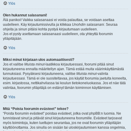
Ylös
Olen hukannut salasanani!
Älä panikoi! Vaikka salasanaasi ei voida palauttaa, se voidaan asettaa
uudelleen. Käy kirjautumissivulla ja klikkaa
Unohdin salasanani
. Seuraa
ohjeita ja sinun pitäisi kohta pystyä kirjautumaan uudelleen.
Jos et pysty asettamaan salasanaasi uudelleen, ota yhteyttä foorumin
ylläpitäjään.
Ylös
Miksi minut kirjataan ulos automaattisesti?
Jos et valitse
Muista minut
-laatikkoa kirjautuessasi, foorumi pitää sinut
kirjautuneena ennalta määritellyn ajan. Tämä estää muita väärinkäyttämästä
tunnuksiasi. Pysyäksesi kirjautuneena, valitse
Muista minut
-valinta
kirjautuessasi. Tämä ei ole suositeltavaa, jos käytät foorumia jaetulta koneelta,
esim. kirjastossa, nettikahvilassa tai koulun tietokoneluokassa. Jos et näe tätä
valintaa, foorumin ylläpitäjä on estänyt tämän toiminnon käyttämisen.
Ylös
Mitä “Poista foorumin evästeet” tekee?
“Poista foorumin evästeet” poistaa evästeet, jotka ovat phpBB:n luomia. Ne
tunnistavat sinut ja pitävät sinut kirjautuneena foorumille. Evästeet tarjoavat
myös toimintoja, kuten luettujen seurantaa, jos ne ovat foorumin ylläpitäjän
käyttöönottamia. Jos sinulla on sisään tai uloskirjautumisen kanssa ongelmia,