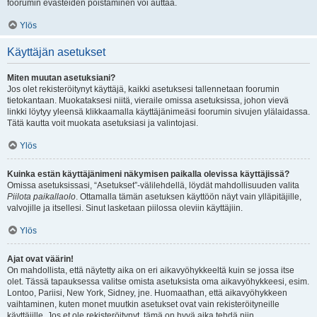
foorumin evästeiden poistaminen voi auttaa.
Ylös
Käyttäjän asetukset
Miten muutan asetuksiani?
Jos olet rekisteröitynyt käyttäjä, kaikki asetuksesi tallennetaan foorumin
tietokantaan. Muokataksesi niitä, vieraile omissa asetuksissa, johon vievä
linkki löytyy yleensä klikkaamalla käyttäjänimeäsi foorumin sivujen ylälaidassa.
Tätä kautta voit muokata asetuksiasi ja valintojasi.
Ylös
Kuinka estän käyttäjänimeni näkymisen paikalla olevissa käyttäjissä?
Omissa asetuksissasi, “Asetukset”-välilehdellä, löydät mahdollisuuden valita
Piilota paikallaolo
. Ottamalla tämän asetuksen käyttöön näyt vain ylläpitäjille,
valvojille ja itsellesi. Sinut lasketaan piilossa oleviin käyttäjiin.
Ylös
Ajat ovat väärin!
On mahdollista, että näytetty aika on eri aikavyöhykkeeltä kuin se jossa itse
olet. Tässä tapauksessa valitse omista asetuksista oma aikavyöhykkeesi, esim.
Lontoo, Pariisi, New York, Sidney, jne. Huomaathan, että aikavyöhykkeen
vaihtaminen, kuten monet muutkin asetukset ovat vain rekisteröityneille
käyttäjille. Jos et ole rekisteröitynyt, tämä on hyvä aika tehdä niin.