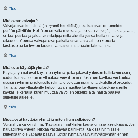
Ylös
Mitä ovatr valvojat?
Valvojat ovat henkilöitä (tai ryhmä henkilöitä) jotka katsovat foorumeiden
perään päivittäin. Heillä on on valta muokata ja poistaa viestejä ja lukita, avata,
siirtää, poistaa ja jakaa viestiketjuja niillä alueilla joissa heillä on valvojan
oikeudet. Yleensä valvojat ovat paikalla estämässä aiheen vierestä
keskustelua tai hyvien tapojen vastaisen materiaalin lähettämistä.
Ylös
Mitä ovat käyttäjäryhmät?
Käyttäjäryhmät ovat käyttäjien ryhmiä, jotka jakavat yhteisön hallittaviin osiin,
joiden kanssa foorumin ylläpitäjät voivat toimia. Jokainen käyttäjä voi kuulua
useisiin ryhmiin ja jokaiselle ryhmälle voidaan määritellä yksilölliset oikeudet.
Tämä tarjoaa ylläpitäjille helpon tavan muuttaa käyttäjien oikeuksia useille
käyttäjille kerralla, kuten muuttaa valvojien oikeuksia tai hallita pääsyä
suljetulle alueelle.
Ylös
Missä ovat käyttäjäryhmät ja miten liityn sellaiseen?
Voit nähdä kaikki ryhmät “Käyttäjäryhmät”-linkin kautta omissa asetuksissa. Jos
haluat liittyä yhteen, klikkaa vastaavaa painiketta. Kaikissa ryhmissä ei
kuitenkaan ole vapaata pääsyä. Jotkut ryhmät vaativat hyväksynnän ennen