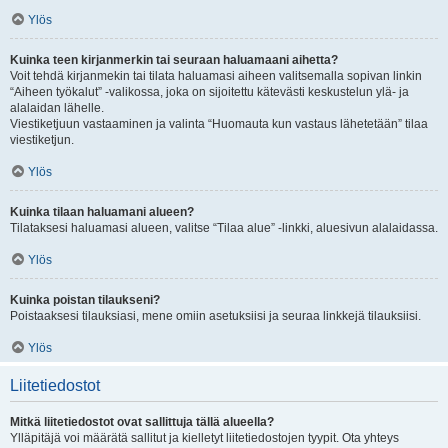
Ylös
Kuinka teen kirjanmerkin tai seuraan haluamaani aihetta?
Voit tehdä kirjanmekin tai tilata haluamasi aiheen valitsemalla sopivan linkin
“Aiheen työkalut” -valikossa, joka on sijoitettu kätevästi keskustelun ylä- ja
alalaidan lähelle.
Viestiketjuun vastaaminen ja valinta “Huomauta kun vastaus lähetetään” tilaa
viestiketjun.
Ylös
Kuinka tilaan haluamani alueen?
Tilataksesi haluamasi alueen, valitse “Tilaa alue” -linkki, aluesivun alalaidassa.
Ylös
Kuinka poistan tilaukseni?
Poistaaksesi tilauksiasi, mene omiin asetuksiisi ja seuraa linkkejä tilauksiisi.
Ylös
Liitetiedostot
Mitkä liitetiedostot ovat sallittuja tällä alueella?
Ylläpitäjä voi määrätä sallitut ja kielletyt liitetiedostojen tyypit. Ota yhteys