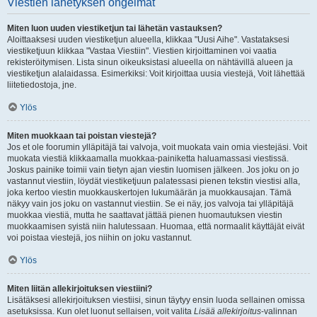
Viestien lähetyksen ongelmat
Miten luon uuden viestiketjun tai lähetän vastauksen?
Aloittaaksesi uuden viestiketjun alueella, klikkaa "Uusi Aihe". Vastataksesi
viestiketjuun klikkaa "Vastaa Viestiin". Viestien kirjoittaminen voi vaatia
rekisteröitymisen. Lista sinun oikeuksistasi alueella on nähtävillä alueen ja
viestiketjun alalaidassa. Esimerkiksi: Voit kirjoittaa uusia viestejä, Voit lähettää
liitetiedostoja, jne.
Ylös
Miten muokkaan tai poistan viestejä?
Jos et ole foorumin ylläpitäjä tai valvoja, voit muokata vain omia viestejäsi. Voit
muokata viestiä klikkaamalla muokkaa-painiketta haluamassasi viestissä.
Joskus painike toimii vain tietyn ajan viestin luomisen jälkeen. Jos joku on jo
vastannut viestiin, löydät viestiketjuun palatessasi pienen tekstin viestisi alla,
joka kertoo viestin muokkauskertojen lukumäärän ja muokkausajan. Tämä
näkyy vain jos joku on vastannut viestiin. Se ei näy, jos valvoja tai ylläpitäjä
muokkaa viestiä, mutta he saattavat jättää pienen huomautuksen viestin
muokkaamisen syistä niin halutessaan. Huomaa, että normaalit käyttäjät eivät
voi poistaa viestejä, jos niihin on joku vastannut.
Ylös
Miten liitän allekirjoituksen viestiini?
Lisätäksesi allekirjoituksen viestiisi, sinun täytyy ensin luoda sellainen omissa
asetuksissa. Kun olet luonut sellaisen, voit valita
Lisää allekirjoitus
-valinnan