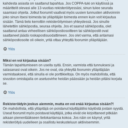
kahdesta asiasta on saattanut tapahtua. Jos COPPA-tuki on käytössä ja
määrittelit olevasi alle 13-vuotias rekisteröityessäsi, sinun tulee seurata
saamiasi ohjeita. Jotkut foorumit vaativat myös uusien tunnusten aktivoinnin
joko sinun itsesi toimesta tai ylläpitäjän toimesta ennen kuin voit kirjautua
sisään. Tämä tieto kerrottiin rekisteröitymisen yhteydessä. Jos sinulle
lähetettiin sähköpostia, seuraa ohjeita. Jos et saanut sähköpostia, olet
saattanut antaa virheellisen sähköpostiosoitteen tai sähköpostit ovat
saattaneet jäädä roskapostisuodattimeen. Jos olet varma, että antamasi
sähköpostiosoite oli oikein, yritä ottaa yhteyttä foorumin ylläpitäjään.
Ylös
Miksi en voi kirjautua sisään?
Tämän tapahtumiseen on useita syitä. Ensin, varmista että tunnuksesi ja
salasanasi ovat oikein. Jos ne ovat, ota yhteyttä foorumin ylläpitäjään
varmistaaksesi, että sinulla ei ole porttikieltoja. On myös mahdollista, että
sivuston omistajalla on asetusvirhe heidän päässään ja heidän pitäisi korjata
se.
Ylös
Rekisteröidyin joskus aiemmin, mutta en voi enää kirjautua sisään?!
On mahdollista, että ylläpitäjä on poistanut käyttäjätilisi käytöstä jostain syystä.
Useat foorumit myös poistavat käyttäjiä, jotka eivät ole kirjoittaneet pitkään
aikaan pienentääkseen tietokantansa kokoa. Jos näin on käynyt, yritä
rekisteröityä uudelleen ja osallistu keskusteluun aktiivisemmin.