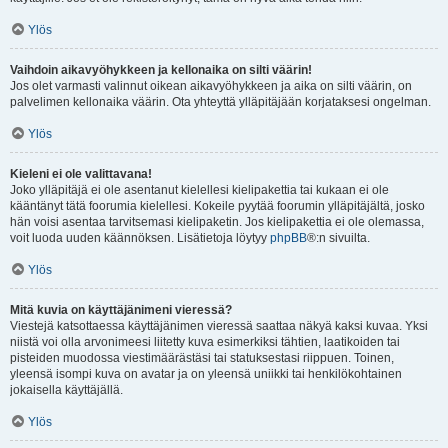
Ylös
Vaihdoin aikavyöhykkeen ja kellonaika on silti väärin!
Jos olet varmasti valinnut oikean aikavyöhykkeen ja aika on silti väärin, on
palvelimen kellonaika väärin. Ota yhteyttä ylläpitäjään korjataksesi ongelman.
Ylös
Kieleni ei ole valittavana!
Joko ylläpitäjä ei ole asentanut kielellesi kielipakettia tai kukaan ei ole
kääntänyt tätä foorumia kielellesi. Kokeile pyytää foorumin ylläpitäjältä, josko
hän voisi asentaa tarvitsemasi kielipaketin. Jos kielipakettia ei ole olemassa,
voit luoda uuden käännöksen. Lisätietoja löytyy
phpBB
®:n sivuilta.
Ylös
Mitä kuvia on käyttäjänimeni vieressä?
Viestejä katsottaessa käyttäjänimen vieressä saattaa näkyä kaksi kuvaa. Yksi
niistä voi olla arvonimeesi liitetty kuva esimerkiksi tähtien, laatikoiden tai
pisteiden muodossa viestimäärästäsi tai statuksestasi riippuen. Toinen,
yleensä isompi kuva on avatar ja on yleensä uniikki tai henkilökohtainen
jokaisella käyttäjällä.
Ylös