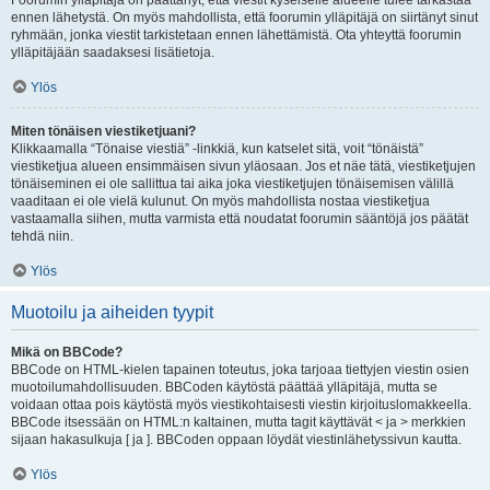
Foorumin ylläpitäjä on päättänyt, että viestit kyseiselle alueelle tulee tarkastaa
ennen lähetystä. On myös mahdollista, että foorumin ylläpitäjä on siirtänyt sinut
ryhmään, jonka viestit tarkistetaan ennen lähettämistä. Ota yhteyttä foorumin
ylläpitäjään saadaksesi lisätietoja.
Ylös
Miten tönäisen viestiketjuani?
Klikkaamalla “Tönaise viestiä” -linkkiä, kun katselet sitä, voit “tönäistä”
viestiketjua alueen ensimmäisen sivun yläosaan. Jos et näe tätä, viestiketjujen
tönäiseminen ei ole sallittua tai aika joka viestiketjujen tönäisemisen välillä
vaaditaan ei ole vielä kulunut. On myös mahdollista nostaa viestiketjua
vastaamalla siihen, mutta varmista että noudatat foorumin sääntöjä jos päätät
tehdä niin.
Ylös
Muotoilu ja aiheiden tyypit
Mikä on BBCode?
BBCode on HTML-kielen tapainen toteutus, joka tarjoaa tiettyjen viestin osien
muotoilumahdollisuuden. BBCoden käytöstä päättää ylläpitäjä, mutta se
voidaan ottaa pois käytöstä myös viestikohtaisesti viestin kirjoituslomakkeella.
BBCode itsessään on HTML:n kaltainen, mutta tagit käyttävät < ja > merkkien
sijaan hakasulkuja [ ja ]. BBCoden oppaan löydät viestinlähetyssivun kautta.
Ylös