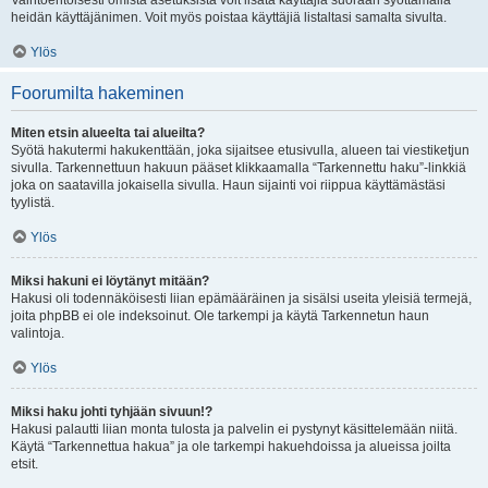
Vaihtoehtoisesti omista asetuksista voit lisätä käyttäjiä suoraan syöttämällä
heidän käyttäjänimen. Voit myös poistaa käyttäjiä listaltasi samalta sivulta.
Ylös
Foorumilta hakeminen
Miten etsin alueelta tai alueilta?
Syötä hakutermi hakukenttään, joka sijaitsee etusivulla, alueen tai viestiketjun
sivulla. Tarkennettuun hakuun pääset klikkaamalla “Tarkennettu haku”-linkkiä
joka on saatavilla jokaisella sivulla. Haun sijainti voi riippua käyttämästäsi
tyylistä.
Ylös
Miksi hakuni ei löytänyt mitään?
Hakusi oli todennäköisesti liian epämääräinen ja sisälsi useita yleisiä termejä,
joita phpBB ei ole indeksoinut. Ole tarkempi ja käytä Tarkennetun haun
valintoja.
Ylös
Miksi haku johti tyhjään sivuun!?
Hakusi palautti liian monta tulosta ja palvelin ei pystynyt käsittelemään niitä.
Käytä “Tarkennettua hakua” ja ole tarkempi hakuehdoissa ja alueissa joilta
etsit.