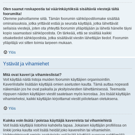
Olen saanut roskapostia tai väärinkäytöksiä sisältäviä viestejä tältä
foorumilta!
Olemme pahoillamme siitä. Tämän foorumin sähköpostilomake sisältää
ominaisuuksia, jotka yrittävät estää ja seurata käyttäjiä, jotka lähettävät
sellaisia viestejä, joten ota yhteyttä foorumin ylläpitäjään ja lähetä hänelle täysi
kopio saamastasi sähköpostista. On tärkeää, että se sisältää kaikki
otsaketiedot sähköpostista, jotka sisältävät viestin lähettäjän tiedot. Foorumin
ylläpitäjä voi sitten toimia tarpeen mukaan.
Ylös
Ystävät ja vihamiehet
Mitä ovat kaveri ja vihamieslistat?
Voit käyttää näitä listoja muiden foorumin käyttäjien organisointiin.
Kaverilistalle lisätään käyttäjiä omien asetusten kautta. Tämä auttaa nopeasti
näkemään jos he ovat paikalla ja yksityisviestien lähettämisessä. Teemasta
riippuen näiden käyttäjien viestit saatetaan myös korostaa. Jos lisäät käyttäjän
vihamieheksi, kaikki käyttäjän kirjoittamat viestit piilotetaan oletuksena.
Ylös
Kuinka voin lisätä / poistaa käyttäjiä kavereista tai vihamiehistä
Voit lisätä käyttäjiä listoihisi kahdella tapaa. Jokaisen käyttäjän profiilissa on
linkki jonka kautta voit lisätä heidät joko kavereihin tai vihamiehiin.