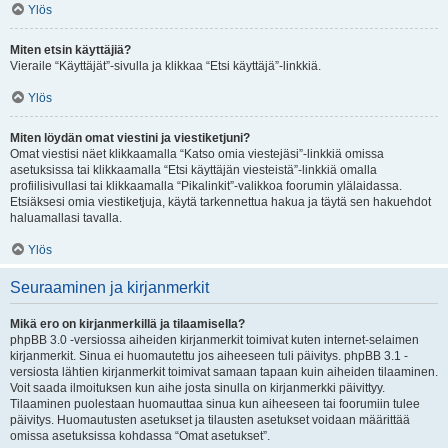
Ylös
Miten etsin käyttäjiä?
Vieraile “Käyttäjät”-sivulla ja klikkaa “Etsi käyttäjä”-linkkiä.
Ylös
Miten löydän omat viestini ja viestiketjuni?
Omat viestisi näet klikkaamalla “Katso omia viestejäsi”-linkkiä omissa
asetuksissa tai klikkaamalla “Etsi käyttäjän viesteistä”-linkkiä omalla
profiilisivullasi tai klikkaamalla “Pikalinkit”-valikkoa foorumin ylälaidassa.
Etsiäksesi omia viestiketjuja, käytä tarkennettua hakua ja täytä sen hakuehdot
haluamallasi tavalla.
Ylös
Seuraaminen ja kirjanmerkit
Mikä ero on kirjanmerkillä ja tilaamisella?
phpBB 3.0 -versiossa aiheiden kirjanmerkit toimivat kuten internet-selaimen
kirjanmerkit. Sinua ei huomautettu jos aiheeseen tuli päivitys. phpBB 3.1 -
versiosta lähtien kirjanmerkit toimivat samaan tapaan kuin aiheiden tilaaminen.
Voit saada ilmoituksen kun aihe josta sinulla on kirjanmerkki päivittyy.
Tilaaminen puolestaan huomauttaa sinua kun aiheeseen tai foorumiin tulee
päivitys. Huomautusten asetukset ja tilausten asetukset voidaan määrittää
omissa asetuksissa kohdassa “Omat asetukset”.