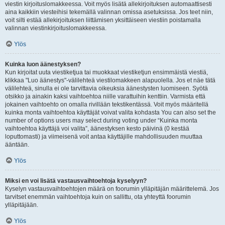
viestin kirjoituslomakkeessa. Voit myös lisätä allekirjoituksen automaattisesti
aina kaikkiin viesteihisi tekemällä valinnan omissa asetuksissa. Jos teet niin,
voit silti estää allekirjoituksen liittämisen yksittäiseen viestiin poistamalla
valinnan viestinkirjoituslomakkeessa.
Ylös
Kuinka luon äänestyksen?
Kun kirjoitat uuta viestiketjua tai muokkaat viestiketjun ensimmäistä viestiä,
klikkaa "Luo äänestys"-välilehteä viestilomakkeen alapuolella. Jos et näe tätä
välilehteä, sinulla ei ole tarvittavia oikeuksia äänestysten luomiseen. Syötä
otsikko ja ainakin kaksi vaihtoehtoa niille varattuihin kenttiin. Varmista että
jokainen vaihtoehto on omalla rivillään tekstikentässä. Voit myös määritellä
kuinka monta vaihtoehtoa käyttäjät voivat valita kohdasta You can also set the
number of options users may select during voting under “Kuinka monta
vaihtoehtoa käyttäjä voi valita”, äänestyksen kesto päivinä (0 kestää
loputtomasti) ja viimeisenä voit antaa käyttäjille mahdollisuuden muuttaa
ääntään.
Ylös
Miksi en voi lisätä vastausvaihtoehtoja kyselyyn?
Kyselyn vastausvaihtoehtojen määrä on foorumin ylläpitäjän määrittelemä. Jos
tarvitset enemmän vaihtoehtoja kuin on sallittu, ota yhteyttä foorumin
ylläpitäjään.
Ylös