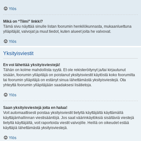
Ylös
Mikä on “Tiimi” linkki?
Tämä sivu näyttää sinulle listan foorumin henkilökunnasta, mukaanluettuna
ylläpitäjät, valvojat ja muut tiedot, kuten alueet joita he valvovat.
Ylös
Yksityisviestit
En voi lähettää yksityisviestejä!
Tähän on kolme mahdollista syytä. Et ole rekisteröitynyt ja/tai kirjautunut
sisään, foorumin ylläpitäjä on poistanut yksityisviestit käytöstä koko foorumilta
tai foorumin ylläpitäjä on estänyt sinua lähettämästä yksityisviestejä. Ota
yhteyttä foorumin ylläpitäjään saadaksesi lisätietoja.
Ylös
Saan yksityisviestejä joita en halua!
Voit automaattisesti poistaa yksityisviestit tietyltä käyttäjältä käyttämällä
käyttäjänhallinnan viestisääntöjä. Jos saat väärinkäytöksiä sisältäviä viestejä
tietyltä käyttäjältä, voit raportoida viestit valvojille. Heillä on oikeudet estää
käyttäjiä lähettämästä yksityisviestejä.
Ylös