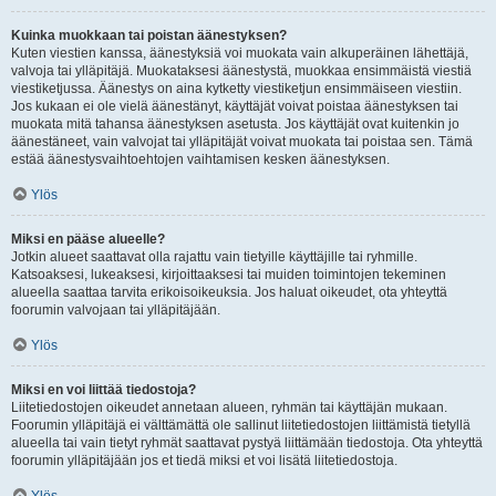
Kuinka muokkaan tai poistan äänestyksen?
Kuten viestien kanssa, äänestyksiä voi muokata vain alkuperäinen lähettäjä,
valvoja tai ylläpitäjä. Muokataksesi äänestystä, muokkaa ensimmäistä viestiä
viestiketjussa. Äänestys on aina kytketty viestiketjun ensimmäiseen viestiin.
Jos kukaan ei ole vielä äänestänyt, käyttäjät voivat poistaa äänestyksen tai
muokata mitä tahansa äänestyksen asetusta. Jos käyttäjät ovat kuitenkin jo
äänestäneet, vain valvojat tai ylläpitäjät voivat muokata tai poistaa sen. Tämä
estää äänestysvaihtoehtojen vaihtamisen kesken äänestyksen.
Ylös
Miksi en pääse alueelle?
Jotkin alueet saattavat olla rajattu vain tietyille käyttäjille tai ryhmille.
Katsoaksesi, lukeaksesi, kirjoittaaksesi tai muiden toimintojen tekeminen
alueella saattaa tarvita erikoisoikeuksia. Jos haluat oikeudet, ota yhteyttä
foorumin valvojaan tai ylläpitäjään.
Ylös
Miksi en voi liittää tiedostoja?
Liitetiedostojen oikeudet annetaan alueen, ryhmän tai käyttäjän mukaan.
Foorumin ylläpitäjä ei välttämättä ole sallinut liitetiedostojen liittämistä tietyllä
alueella tai vain tietyt ryhmät saattavat pystyä liittämään tiedostoja. Ota yhteyttä
foorumin ylläpitäjään jos et tiedä miksi et voi lisätä liitetiedostoja.