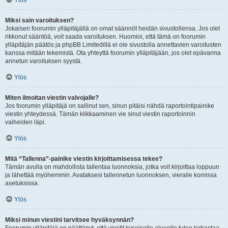
Ylös
Miksi sain varoituksen?
Jokaisen foorumin ylläpitäjällä on omat säännöt heidän sivustollensa. Jos olet
rikkonut sääntöä, voit saada varoituksen. Huomioi, että tämä on foorumin
ylläpitäjän päätös ja phpBB Limitedillä ei ole sivustolla annettavien varoitusten
kanssa mitään tekemistä. Ota yhteyttä foorumin ylläpitäjään, jos olet epävarma
annetun varoituksen syystä.
Ylös
Miten ilmoitan viestin valvojalle?
Jos foorumin ylläpitäjä on sallinut sen, sinun pitäisi nähdä raportointipainike
viestin yhteydessä. Tämän klikkaaminen vie sinut viestin raportoinnin
vaiheiden läpi.
Ylös
Mitä “Tallenna”-painike viestin kirjoittamisessa tekee?
Tämän avulla on mahdollista tallentaa luonnoksia, jotka voit kirjoittaa loppuun
ja lähettää myöhemmin. Avataksesi tallennetun luonnoksen, vieraile komissa
asetuksissa.
Ylös
Miksi minun viestini tarvitsee hyväksynnän?