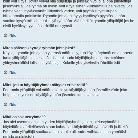
kuin voit liittyä. Jotkut voivat olla suljettuja ja joissakin voi olla jopa piilotettuja
jäsenyyksiä. Jos ryhmä on avoin, voit liittyä siihen klikkaamalla painiketta. Jos
ryhmä vaatii hyväksynnän liittymistä varten, voit pyytää liittymislupaa
klikkaamalla painiketta. Ryhmän johtajan täytyy hyväksyä pyyntösi ja hän
saattaa kysyä miksi haluat liittyä ryhmään. Älä häiriköi ryhmän ylläpitäjiä jos he
eivät hyväksy pyyntöäsi. Heillä on syynsä.
Ylös
Miten pääsen käyttäjäryhmän johtajaksi?
Käyttäjäryhmän johtaja on yleensä määritelty, kun käyttäjäryhmät on alunperin
luotu ylläpitäjän toimesta. Jos haluat luoda käyttäjäryhmän, ensimmäinen
yhteyshenkilösi tulisi olla ylläpitäjä. Kokeile yksityisviestin lähettämistä.
Ylös
Miksi jotkut käyttäjäryhmät näkyvät eri väreillä?
Foorumin ylläpitäjä voi määritellä tietyn käyttäjäryhmän jäsenille värin joka
helpottaa kyseisen käyttäjäryhmän jäsenten tunnistamista.
Ylös
Mikä on “oletusryhmä”?
Jos olet useamman kuin yhden käyttäjäryhmän jäsen, oletusryhmääsi
käytetään määriteltäessä sinun kohdallasi käytettävää ryhmäväriä ja titteliä.
Foorumin ylläpitäjä saattaa antaa sinulle oikeudet vaihtaa oletusryhmääsi
omista asetuksista.