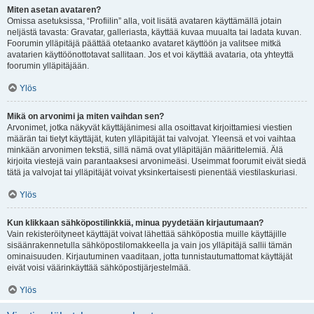
Miten asetan avataren?
Omissa asetuksissa, “Profiilin” alla, voit lisätä avataren käyttämällä jotain
neljästä tavasta: Gravatar, galleriasta, käyttää kuvaa muualta tai ladata kuvan.
Foorumin ylläpitäjä päättää otetaanko avataret käyttöön ja valitsee mitkä
avatarien käyttöönottotavat sallitaan. Jos et voi käyttää avataria, ota yhteyttä
foorumin ylläpitäjään.
Ylös
Mikä on arvonimi ja miten vaihdan sen?
Arvonimet, jotka näkyvät käyttäjänimesi alla osoittavat kirjoittamiesi viestien
määrän tai tietyt käyttäjät, kuten ylläpitäjät tai valvojat. Yleensä et voi vaihtaa
minkään arvonimen tekstiä, sillä nämä ovat ylläpitäjän määrittelemiä. Älä
kirjoita viestejä vain parantaaksesi arvonimeäsi. Useimmat foorumit eivät siedä
tätä ja valvojat tai ylläpitäjät voivat yksinkertaisesti pienentää viestilaskuriasi.
Ylös
Kun klikkaan sähköpostilinkkiä, minua pyydetään kirjautumaan?
Vain rekisteröityneet käyttäjät voivat lähettää sähköpostia muille käyttäjille
sisäänrakennetulla sähköpostilomakkeella ja vain jos ylläpitäjä sallii tämän
ominaisuuden. Kirjautuminen vaaditaan, jotta tunnistautumattomat käyttäjät
eivät voisi väärinkäyttää sähköpostijärjestelmää.
Ylös