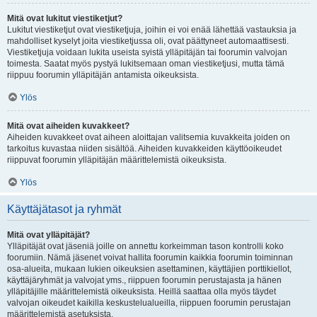
Mitä ovat lukitut viestiketjut?
Lukitut viestiketjut ovat viestiketjuja, joihin ei voi enää lähettää vastauksia ja
mahdolliset kyselyt joita viestiketjussa oli, ovat päättyneet automaattisesti.
Viestiketjuja voidaan lukita useista syistä ylläpitäjän tai foorumin valvojan
toimesta. Saatat myös pystyä lukitsemaan oman viestiketjusi, mutta tämä
riippuu foorumin ylläpitäjän antamista oikeuksista.
Ylös
Mitä ovat aiheiden kuvakkeet?
Aiheiden kuvakkeet ovat aiheen aloittajan valitsemia kuvakkeita joiden on
tarkoitus kuvastaa niiden sisältöä. Aiheiden kuvakkeiden käyttöoikeudet
riippuvat foorumin ylläpitäjän määrittelemistä oikeuksista.
Ylös
Käyttäjätasot ja ryhmät
Mitä ovat ylläpitäjät?
Ylläpitäjät ovat jäseniä joille on annettu korkeimman tason kontrolli koko
foorumiin. Nämä jäsenet voivat hallita foorumin kaikkia foorumin toiminnan
osa-alueita, mukaan lukien oikeuksien asettaminen, käyttäjien porttikiellot,
käyttäjäryhmät ja valvojat yms., riippuen foorumin perustajasta ja hänen
ylläpitäjille määrittelemistä oikeuksista. Heillä saattaa olla myös täydet
valvojan oikeudet kaikilla keskustelualueilla, riippuen foorumin perustajan
määrittelemistä asetuksista.