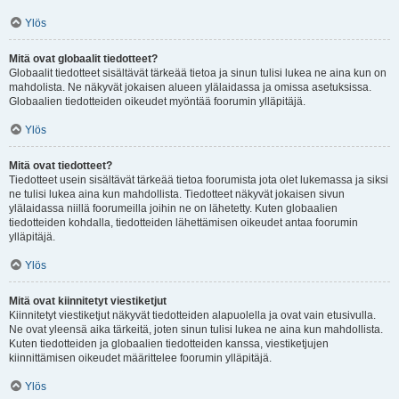
Ylös
Mitä ovat globaalit tiedotteet?
Globaalit tiedotteet sisältävät tärkeää tietoa ja sinun tulisi lukea ne aina kun on
mahdolista. Ne näkyvät jokaisen alueen ylälaidassa ja omissa asetuksissa.
Globaalien tiedotteiden oikeudet myöntää foorumin ylläpitäjä.
Ylös
Mitä ovat tiedotteet?
Tiedotteet usein sisältävät tärkeää tietoa foorumista jota olet lukemassa ja siksi
ne tulisi lukea aina kun mahdollista. Tiedotteet näkyvät jokaisen sivun
ylälaidassa niillä foorumeilla joihin ne on lähetetty. Kuten globaalien
tiedotteiden kohdalla, tiedotteiden lähettämisen oikeudet antaa foorumin
ylläpitäjä.
Ylös
Mitä ovat kiinnitetyt viestiketjut
Kiinnitetyt viestiketjut näkyvät tiedotteiden alapuolella ja ovat vain etusivulla.
Ne ovat yleensä aika tärkeitä, joten sinun tulisi lukea ne aina kun mahdollista.
Kuten tiedotteiden ja globaalien tiedotteiden kanssa, viestiketjujen
kiinnittämisen oikeudet määrittelee foorumin ylläpitäjä.
Ylös