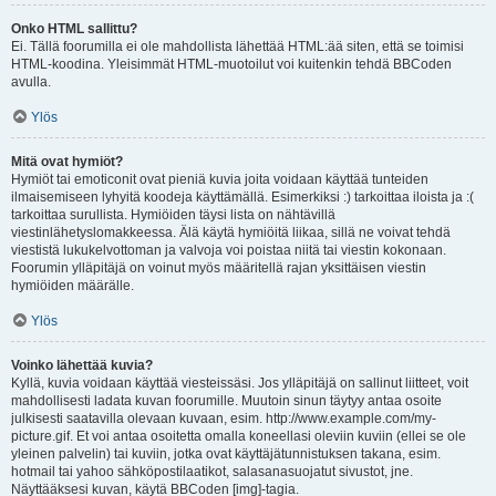
Onko HTML sallittu?
Ei. Tällä foorumilla ei ole mahdollista lähettää HTML:ää siten, että se toimisi
HTML-koodina. Yleisimmät HTML-muotoilut voi kuitenkin tehdä BBCoden
avulla.
Ylös
Mitä ovat hymiöt?
Hymiöt tai emoticonit ovat pieniä kuvia joita voidaan käyttää tunteiden
ilmaisemiseen lyhyitä koodeja käyttämällä. Esimerkiksi :) tarkoittaa iloista ja :(
tarkoittaa surullista. Hymiöiden täysi lista on nähtävillä
viestinlähetyslomakkeessa. Älä käytä hymiöitä liikaa, sillä ne voivat tehdä
viestistä lukukelvottoman ja valvoja voi poistaa niitä tai viestin kokonaan.
Foorumin ylläpitäjä on voinut myös määritellä rajan yksittäisen viestin
hymiöiden määrälle.
Ylös
Voinko lähettää kuvia?
Kyllä, kuvia voidaan käyttää viesteissäsi. Jos ylläpitäjä on sallinut liitteet, voit
mahdollisesti ladata kuvan foorumille. Muutoin sinun täytyy antaa osoite
julkisesti saatavilla olevaan kuvaan, esim. http://www.example.com/my-
picture.gif. Et voi antaa osoitetta omalla koneellasi oleviin kuviin (ellei se ole
yleinen palvelin) tai kuviin, jotka ovat käyttäjätunnistuksen takana, esim.
hotmail tai yahoo sähköpostilaatikot, salasanasuojatut sivustot, jne.
Näyttääksesi kuvan, käytä BBCoden [img]-tagia.