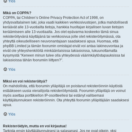
Ylös
Mikä on COPPA?
COPPA, tai Children’s Online Privacy Protection Act of 1998, on
yhdysvaltalainen laki, joka vaatii kaikkien verkkosivustojen, jotka mahdollisesti
keräävät alle 13-vuotiailta tietoja, hankkia huoltajan kirjallisen luvan tietojen
keräämiseen alle 13-vuotiaalta. Jos olet epävarma koskeeko tämä sinua
rekisteröityvänä käyttäjänä tai verkkosivua jolle olet rekisteröitymässä, ota
yhteyttä oikeudelliseen neuvonantajaan saadaksesi apua. Huomaa, että
phpBB Limited ja tämän foorumin omistajat eivät voi antaa lakineuvontaa ja
eivät ole yhteyshenkilöitä minkäänlaisissa lakiasioissa, lukuunottamatta
kysymystä “Keneen minun tulee olla yhteydessä väärinkäytöstapauksissa tai
lakiasioissa tähän foorumiin liittyen?”.
Ylös
Miksi en voi rekisteröityä?
On mahdollista, että foorumin ylläpitäjä on poistanut rekisteröinnin käytöstä
estääkseen uusia vierailijoita rekisteröitymästä. Foorumin ylläpitäjä on voinut
myös asettaa porttikiellon IP-osoitteellesi tai estänyt valitsemasi
käyttäjätunnuksen rekisteröinnin. Ota yhteyttä foorumin ylläpitäjään saadaksesi
apua.
Ylös
Rekisteröidyin, mutta en voi kirjautua!
Tarkista ensin käyttäjätunnuksesi ja salasanasi. Jos ne ovat oikein, yksi