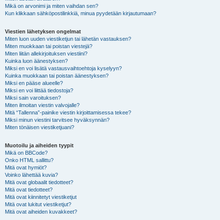
Mikä on arvonimi ja miten vaihdan sen?
Kun klikkaan sähköpostilinkkiä, minua pyydetään kirjautumaan?
Viestien lähetyksen ongelmat
Miten luon uuden viestiketjun tai lähetän vastauksen?
Miten muokkaan tai poistan viestejä?
Miten liitän allekirjoituksen viestiini?
Kuinka luon äänestyksen?
Miksi en voi lisätä vastausvaihtoehtoja kyselyyn?
Kuinka muokkaan tai poistan äänestyksen?
Miksi en pääse alueelle?
Miksi en voi liittää tiedostoja?
Miksi sain varoituksen?
Miten ilmoitan viestin valvojalle?
Mitä “Tallenna”-painike viestin kirjoittamisessa tekee?
Miksi minun viestini tarvitsee hyväksynnän?
Miten tönäisen viestiketjuani?
Muotoilu ja aiheiden tyypit
Mikä on BBCode?
Onko HTML sallittu?
Mitä ovat hymiöt?
Voinko lähettää kuvia?
Mitä ovat globaalit tiedotteet?
Mitä ovat tiedotteet?
Mitä ovat kiinnitetyt viestiketjut
Mitä ovat lukitut viestiketjut?
Mitä ovat aiheiden kuvakkeet?