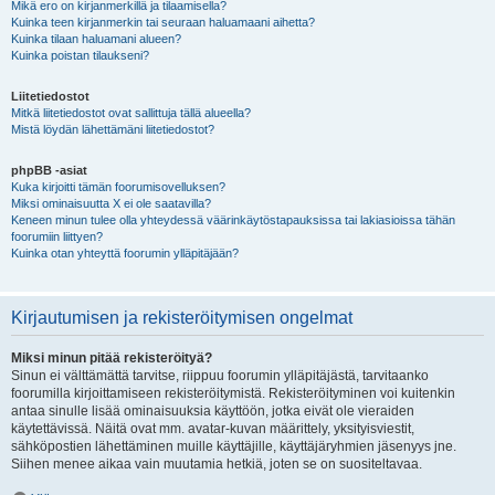
Mikä ero on kirjanmerkillä ja tilaamisella?
Kuinka teen kirjanmerkin tai seuraan haluamaani aihetta?
Kuinka tilaan haluamani alueen?
Kuinka poistan tilaukseni?
Liitetiedostot
Mitkä liitetiedostot ovat sallittuja tällä alueella?
Mistä löydän lähettämäni liitetiedostot?
phpBB -asiat
Kuka kirjoitti tämän foorumisovelluksen?
Miksi ominaisuutta X ei ole saatavilla?
Keneen minun tulee olla yhteydessä väärinkäytöstapauksissa tai lakiasioissa tähän
foorumiin liittyen?
Kuinka otan yhteyttä foorumin ylläpitäjään?
Kirjautumisen ja rekisteröitymisen ongelmat
Miksi minun pitää rekisteröityä?
Sinun ei välttämättä tarvitse, riippuu foorumin ylläpitäjästä, tarvitaanko
foorumilla kirjoittamiseen rekisteröitymistä. Rekisteröityminen voi kuitenkin
antaa sinulle lisää ominaisuuksia käyttöön, jotka eivät ole vieraiden
käytettävissä. Näitä ovat mm. avatar-kuvan määrittely, yksityisviestit,
sähköpostien lähettäminen muille käyttäjille, käyttäjäryhmien jäsenyys jne.
Siihen menee aikaa vain muutamia hetkiä, joten se on suositeltavaa.