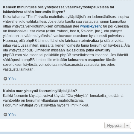
Keneen minun tulee olla yhteydessä väärinkäytöstapauksissa tai
lakiasioissa tähän foorumiin liittyen?
Kuka tahansa “Tiimi”-sivulla mainituista ylläpitäjistä on todennäköisesti sopiva
yhteyshenkilö valituksillesi. Jos et tätä kautta saa vastausta, sinun kannattaa
ottaa yhteyttä verkkotunnuksen omistajaan (tee
whois-kysely
) tai jos kyseessä
on ilmaispalvelussa oleva (esim. Yahoo!, free.fr, f2s.com, jne.), ota yhteyttä
ylläpitoon tai väärinkäytöksistä vastaavaan osastoon kyseisessä palvelussa.
Huomaa, että phpBB Limitedillä
ei ole lainkaan toimivaltaa
ja sitä ei voida
pitää vastuussa miten, missä tai kenen toimesta tämä foorumi on käytössä. Älä
ota yhteyttä phpBB Limitediin missään lakiasioissa
jotka eivät liity
phpBB.com-sivustoon tai pelkkään phpBB-sovellukseen itseensä. Jos lähetät
sähköpostia phpBB Limitedille
mistään kolmannen osapuolen
tämän
sovelluksen käytöstä, voit odottaa niukkasanaista vastausta, jos edes
vastausta lainkaan.
Ylös
Kuinka otan yhteyttä foorumin ylläpitäjään?
Kaikki foorumin käyttäjät voivat käyttää “Ota yhteyttä” -lomaketta, jos täämä
vaihtoehto on foorumin ylläpitäjän mahdollistama.
Foorumin käyttäjät voivat käyttää myös “Tiimi”-linkkiä.
Ylös
Hyppää