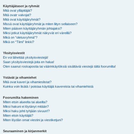
Käyttäjätasot ja ryhmät
Mitä ovat ylläpitäjät?
Mitä ovatr valvojat?
Mitä ovat käyttäjäryhmät?
Missä ovat käyttäjäryhmät ja miten liityn sellaiseen?
Miten pääsen käyttäjäryhmän johtajaksi?
Miksi jotkut käyttäjäryhmät näkyvät eri väreillä?
Mikä on “oletusryhmä”?
Mikä on “Tiimi” linkki?
Yksityisviestit
En voi lähettää yksityisviestejä!
Saan yksityisviestejä joita en halua!
Olen saanut roskapostia tai väärinkäytöksiä sisältäviä viestejä tältä foorumilta!
Ystävät ja vihamiehet
Mitä ovat kaveri ja vihamieslistat?
Kuinka voin lisätä / poistaa käyttäjiä kavereista tai vihamiehistä
Foorumilta hakeminen
Miten etsin alueelta tai alueilta?
Miksi hakuni ei löytänyt mitään?
Miksi haku johti tyhjään sivuun!?
Miten etsin käyttäjiä?
Miten löydän omat viestini ja viestiketjuni?
Seuraaminen ja kirjanmerkit