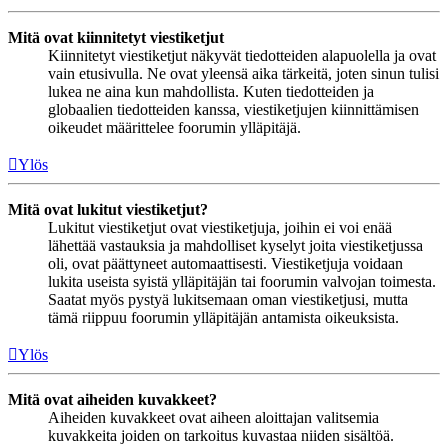
Mitä ovat kiinnitetyt viestiketjut
Kiinnitetyt viestiketjut näkyvät tiedotteiden alapuolella ja ovat
vain etusivulla. Ne ovat yleensä aika tärkeitä, joten sinun tulisi
lukea ne aina kun mahdollista. Kuten tiedotteiden ja
globaalien tiedotteiden kanssa, viestiketjujen kiinnittämisen
oikeudet määrittelee foorumin ylläpitäjä.
Ylös
Mitä ovat lukitut viestiketjut?
Lukitut viestiketjut ovat viestiketjuja, joihin ei voi enää
lähettää vastauksia ja mahdolliset kyselyt joita viestiketjussa
oli, ovat päättyneet automaattisesti. Viestiketjuja voidaan
lukita useista syistä ylläpitäjän tai foorumin valvojan toimesta.
Saatat myös pystyä lukitsemaan oman viestiketjusi, mutta
tämä riippuu foorumin ylläpitäjän antamista oikeuksista.
Ylös
Mitä ovat aiheiden kuvakkeet?
Aiheiden kuvakkeet ovat aiheen aloittajan valitsemia
kuvakkeita joiden on tarkoitus kuvastaa niiden sisältöä.