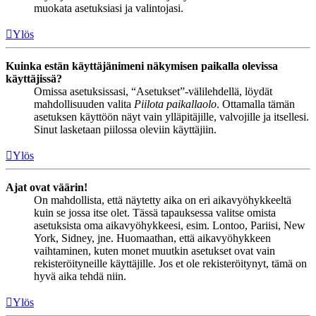
muokata asetuksiasi ja valintojasi.
Ylös
Kuinka estän käyttäjänimeni näkymisen paikalla olevissa
käyttäjissä?
Omissa asetuksissasi, “Asetukset”-välilehdellä, löydät
mahdollisuuden valita
Piilota paikallaolo
. Ottamalla tämän
asetuksen käyttöön näyt vain ylläpitäjille, valvojille ja itsellesi.
Sinut lasketaan piilossa oleviin käyttäjiin.
Ylös
Ajat ovat väärin!
On mahdollista, että näytetty aika on eri aikavyöhykkeeltä
kuin se jossa itse olet. Tässä tapauksessa valitse omista
asetuksista oma aikavyöhykkeesi, esim. Lontoo, Pariisi, New
York, Sidney, jne. Huomaathan, että aikavyöhykkeen
vaihtaminen, kuten monet muutkin asetukset ovat vain
rekisteröityneille käyttäjille. Jos et ole rekisteröitynyt, tämä on
hyvä aika tehdä niin.
Ylös