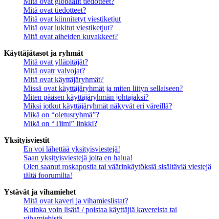
Mitä ovat globaalit tiedotteet?
Mitä ovat tiedotteet?
Mitä ovat kiinnitetyt viestiketjut
Mitä ovat lukitut viestiketjut?
Mitä ovat aiheiden kuvakkeet?
Käyttäjätasot ja ryhmät
Mitä ovat ylläpitäjät?
Mitä ovatr valvojat?
Mitä ovat käyttäjäryhmät?
Missä ovat käyttäjäryhmät ja miten liityn sellaiseen?
Miten pääsen käyttäjäryhmän johtajaksi?
Miksi jotkut käyttäjäryhmät näkyvät eri väreillä?
Mikä on “oletusryhmä”?
Mikä on “Tiimi” linkki?
Yksityisviestit
En voi lähettää yksityisviestejä!
Saan yksityisviestejä joita en halua!
Olen saanut roskapostia tai väärinkäytöksiä sisältäviä viestejä
tältä foorumilta!
Ystävät ja vihamiehet
Mitä ovat kaveri ja vihamieslistat?
Kuinka voin lisätä / poistaa käyttäjiä kavereista tai
vihamiehistä