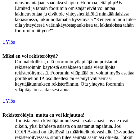
neuvonantajaan saadaksesi apua. Huomaa, että phpBB
Limited ja tämän foorumin omistajat eivät voi antaa
lakineuvontaa ja eivät ole yhteyshenkilöitä minkäänlaisissa
lakiasioissa, lukuunottamatta kysymystä “Keneen minun tulee
olla yhteydessä väärinkäytöstapauksissa tai lakiasioissa tähän
foorumiin liittyen?”.
Ylös
Miksi en voi rekisteröityä?
On mahdollista, että foorumin ylläpitäjä on poistanut
rekisteröinnin käytöstä estääkseen uusia vierailijoita
rekisteröitymästä. Foorumin ylläpitäjä on voinut myös asettaa
porttikiellon IP-osoitteellesi tai estänyt valitsemasi
käyttäjätunnuksen rekisteröinnin. Ota yhteyttä foorumin
ylläpitäjään saadaksesi apua.
Ylös
Rekisteröidyin, mutta en voi kirjautua!
Tarkista ensin käyttäjätunnuksesi ja salasanasi. Jos ne ovat
oikein, yksi kahdesta asiasta on saattanut tapahtua. Jos
COPPA-tuki on käytössä ja määrittelit olevasi alle 13-vuotias
rekisteröityessäsi, sinun tulee seurata saamiasi ohjeita. Jotkut