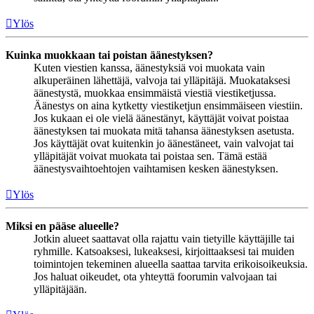
Ylös
Kuinka muokkaan tai poistan äänestyksen?
Kuten viestien kanssa, äänestyksiä voi muokata vain
alkuperäinen lähettäjä, valvoja tai ylläpitäjä. Muokataksesi
äänestystä, muokkaa ensimmäistä viestiä viestiketjussa.
Äänestys on aina kytketty viestiketjun ensimmäiseen viestiin.
Jos kukaan ei ole vielä äänestänyt, käyttäjät voivat poistaa
äänestyksen tai muokata mitä tahansa äänestyksen asetusta.
Jos käyttäjät ovat kuitenkin jo äänestäneet, vain valvojat tai
ylläpitäjät voivat muokata tai poistaa sen. Tämä estää
äänestysvaihtoehtojen vaihtamisen kesken äänestyksen.
Ylös
Miksi en pääse alueelle?
Jotkin alueet saattavat olla rajattu vain tietyille käyttäjille tai
ryhmille. Katsoaksesi, lukeaksesi, kirjoittaaksesi tai muiden
toimintojen tekeminen alueella saattaa tarvita erikoisoikeuksia.
Jos haluat oikeudet, ota yhteyttä foorumin valvojaan tai
ylläpitäjään.