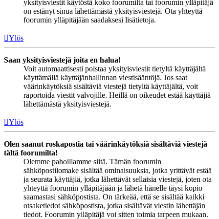
yksityisviestit käytöstä koko foorumilta tai foorumin ylläpitäjä
on estänyt sinua lähettämästä yksityisviestejä. Ota yhteyttä
foorumin ylläpitäjään saadaksesi lisätietoja.
Ylös
Saan yksityisviestejä joita en halua!
Voit automaattisesti poistaa yksityisviestit tietyltä käyttäjältä
käyttämällä käyttäjänhallinnan viestisääntöjä. Jos saat
väärinkäytöksiä sisältäviä viestejä tietyltä käyttäjältä, voit
raportoida viestit valvojille. Heillä on oikeudet estää käyttäjiä
lähettämästä yksityisviestejä.
Ylös
Olen saanut roskapostia tai väärinkäytöksiä sisältäviä viestejä
tältä foorumilta!
Olemme pahoillamme siitä. Tämän foorumin
sähköpostilomake sisältää ominaisuuksia, jotka yrittävät estää
ja seurata käyttäjiä, jotka lähettävät sellaisia viestejä, joten ota
yhteyttä foorumin ylläpitäjään ja lähetä hänelle täysi kopio
saamastasi sähköpostista. On tärkeää, että se sisältää kaikki
otsaketiedot sähköpostista, jotka sisältävät viestin lähettäjän
tiedot. Foorumin ylläpitäjä voi sitten toimia tarpeen mukaan.