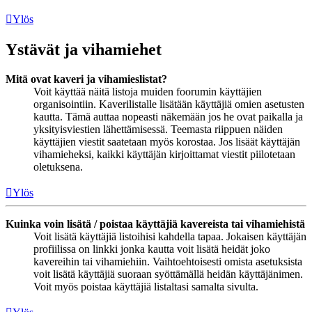
Ylös
Ystävät ja vihamiehet
Mitä ovat kaveri ja vihamieslistat?
Voit käyttää näitä listoja muiden foorumin käyttäjien
organisointiin. Kaverilistalle lisätään käyttäjiä omien asetusten
kautta. Tämä auttaa nopeasti näkemään jos he ovat paikalla ja
yksityisviestien lähettämisessä. Teemasta riippuen näiden
käyttäjien viestit saatetaan myös korostaa. Jos lisäät käyttäjän
vihamieheksi, kaikki käyttäjän kirjoittamat viestit piilotetaan
oletuksena.
Ylös
Kuinka voin lisätä / poistaa käyttäjiä kavereista tai vihamiehistä
Voit lisätä käyttäjiä listoihisi kahdella tapaa. Jokaisen käyttäjän
profiilissa on linkki jonka kautta voit lisätä heidät joko
kavereihin tai vihamiehiin. Vaihtoehtoisesti omista asetuksista
voit lisätä käyttäjiä suoraan syöttämällä heidän käyttäjänimen.
Voit myös poistaa käyttäjiä listaltasi samalta sivulta.