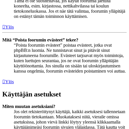
Tämä ei ole suositeltavaa, jos käytät foorumia jaetulta
koneelta, esim. kirjastossa, nettikahvilassa tai koulun
tietokoneluokassa. Jos et näe tätä valintaa, foorumin ylläpitäjä
on estänyt tämän toiminnon käyttämisen.
Ylös
Mitä “Poista foorumin evästeet” tekee?
“Poista foorumin evästeet” poistaa evästeet, jotka ovat
phpBB:n luomia. Ne tunnistavat sinut ja pitävät sinut
kirjautuneena foorumille. Evästeet tarjoavat myös toimintoja,
kuten luettujen seurantaa, jos ne ovat foorumin ylläpitäjän
käyttöönottamia. Jos sinulla on sisään tai uloskirjautumisen
kanssa ongelmia, foorumin evästeiden poistaminen voi auttaa.
Ylös
Käyttäjän asetukset
Miten muutan asetuksiani?
Jos olet rekisteröitynyt käyttäjä, kaikki asetuksesi tallennetaan
foorumin tietokantaan. Muokataksesi niitä, vieraile omissa
asetuksissa, johon vievä linkki löytyy yleensä klikkaamalla
käyttäjänimeäsi foorumin sivujen ylälaidassa. Tätä kautta voit