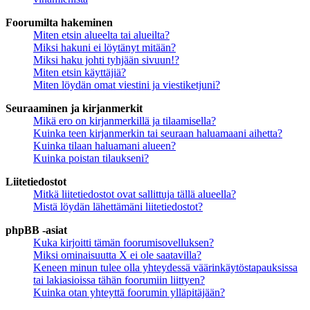
Foorumilta hakeminen
Miten etsin alueelta tai alueilta?
Miksi hakuni ei löytänyt mitään?
Miksi haku johti tyhjään sivuun!?
Miten etsin käyttäjiä?
Miten löydän omat viestini ja viestiketjuni?
Seuraaminen ja kirjanmerkit
Mikä ero on kirjanmerkillä ja tilaamisella?
Kuinka teen kirjanmerkin tai seuraan haluamaani aihetta?
Kuinka tilaan haluamani alueen?
Kuinka poistan tilaukseni?
Liitetiedostot
Mitkä liitetiedostot ovat sallittuja tällä alueella?
Mistä löydän lähettämäni liitetiedostot?
phpBB -asiat
Kuka kirjoitti tämän foorumisovelluksen?
Miksi ominaisuutta X ei ole saatavilla?
Keneen minun tulee olla yhteydessä väärinkäytöstapauksissa
tai lakiasioissa tähän foorumiin liittyen?
Kuinka otan yhteyttä foorumin ylläpitäjään?