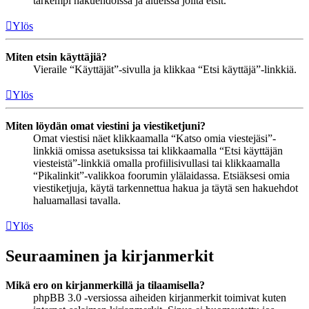
tarkempi hakuehdoissa ja alueissa joilta etsit.
Ylös
Miten etsin käyttäjiä?
Vieraile “Käyttäjät”-sivulla ja klikkaa “Etsi käyttäjä”-linkkiä.
Ylös
Miten löydän omat viestini ja viestiketjuni?
Omat viestisi näet klikkaamalla “Katso omia viestejäsi”-
linkkiä omissa asetuksissa tai klikkaamalla “Etsi käyttäjän
viesteistä”-linkkiä omalla profiilisivullasi tai klikkaamalla
“Pikalinkit”-valikkoa foorumin ylälaidassa. Etsiäksesi omia
viestiketjuja, käytä tarkennettua hakua ja täytä sen hakuehdot
haluamallasi tavalla.
Ylös
Seuraaminen ja kirjanmerkit
Mikä ero on kirjanmerkillä ja tilaamisella?
phpBB 3.0 -versiossa aiheiden kirjanmerkit toimivat kuten