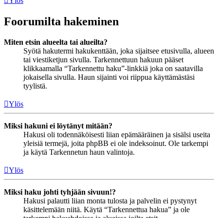
Ylös
Foorumilta hakeminen
Miten etsin alueelta tai alueilta?
Syötä hakutermi hakukenttään, joka sijaitsee etusivulla, alueen
tai viestiketjun sivulla. Tarkennettuun hakuun pääset
klikkaamalla “Tarkennettu haku”-linkkiä joka on saatavilla
jokaisella sivulla. Haun sijainti voi riippua käyttämästäsi
tyylistä.
Ylös
Miksi hakuni ei löytänyt mitään?
Hakusi oli todennäköisesti liian epämääräinen ja sisälsi useita
yleisiä termejä, joita phpBB ei ole indeksoinut. Ole tarkempi
ja käytä Tarkennetun haun valintoja.
Ylös
Miksi haku johti tyhjään sivuun!?
Hakusi palautti liian monta tulosta ja palvelin ei pystynyt
käsittelemään niitä. Käytä “Tarkennettua hakua” ja ole