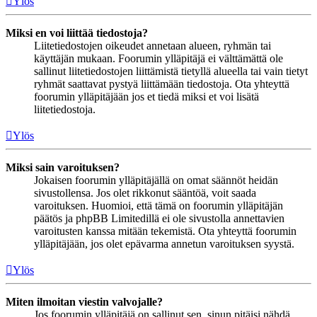
Ylös
Miksi en voi liittää tiedostoja?
Liitetiedostojen oikeudet annetaan alueen, ryhmän tai
käyttäjän mukaan. Foorumin ylläpitäjä ei välttämättä ole
sallinut liitetiedostojen liittämistä tietyllä alueella tai vain tietyt
ryhmät saattavat pystyä liittämään tiedostoja. Ota yhteyttä
foorumin ylläpitäjään jos et tiedä miksi et voi lisätä
liitetiedostoja.
Ylös
Miksi sain varoituksen?
Jokaisen foorumin ylläpitäjällä on omat säännöt heidän
sivustollensa. Jos olet rikkonut sääntöä, voit saada
varoituksen. Huomioi, että tämä on foorumin ylläpitäjän
päätös ja phpBB Limitedillä ei ole sivustolla annettavien
varoitusten kanssa mitään tekemistä. Ota yhteyttä foorumin
ylläpitäjään, jos olet epävarma annetun varoituksen syystä.
Ylös
Miten ilmoitan viestin valvojalle?
Jos foorumin ylläpitäjä on sallinut sen, sinun pitäisi nähdä