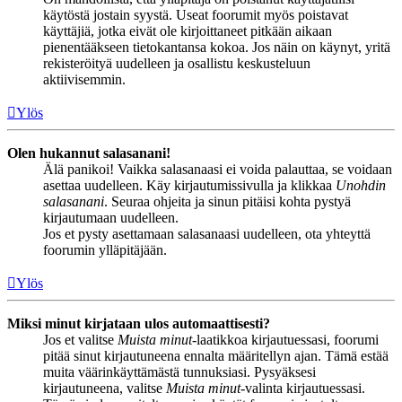
käytöstä jostain syystä. Useat foorumit myös poistavat
käyttäjiä, jotka eivät ole kirjoittaneet pitkään aikaan
pienentääkseen tietokantansa kokoa. Jos näin on käynyt, yritä
rekisteröityä uudelleen ja osallistu keskusteluun
aktiivisemmin.
Ylös
Olen hukannut salasanani!
Älä panikoi! Vaikka salasanaasi ei voida palauttaa, se voidaan
asettaa uudelleen. Käy kirjautumissivulla ja klikkaa
Unohdin
salasanani
. Seuraa ohjeita ja sinun pitäisi kohta pystyä
kirjautumaan uudelleen.
Jos et pysty asettamaan salasanaasi uudelleen, ota yhteyttä
foorumin ylläpitäjään.
Ylös
Miksi minut kirjataan ulos automaattisesti?
Jos et valitse
Muista minut
-laatikkoa kirjautuessasi, foorumi
pitää sinut kirjautuneena ennalta määritellyn ajan. Tämä estää
muita väärinkäyttämästä tunnuksiasi. Pysyäksesi
kirjautuneena, valitse
Muista minut
-valinta kirjautuessasi.