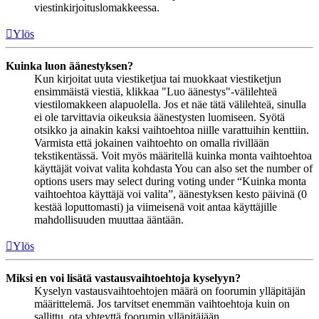
viestinkirjoituslomakkeessa.
Ylös
Kuinka luon äänestyksen?
Kun kirjoitat uuta viestiketjua tai muokkaat viestiketjun
ensimmäistä viestiä, klikkaa "Luo äänestys"-välilehteä
viestilomakkeen alapuolella. Jos et näe tätä välilehteä, sinulla
ei ole tarvittavia oikeuksia äänestysten luomiseen. Syötä
otsikko ja ainakin kaksi vaihtoehtoa niille varattuihin kenttiin.
Varmista että jokainen vaihtoehto on omalla rivillään
tekstikentässä. Voit myös määritellä kuinka monta vaihtoehtoa
käyttäjät voivat valita kohdasta You can also set the number of
options users may select during voting under “Kuinka monta
vaihtoehtoa käyttäjä voi valita”, äänestyksen kesto päivinä (0
kestää loputtomasti) ja viimeisenä voit antaa käyttäjille
mahdollisuuden muuttaa ääntään.
Ylös
Miksi en voi lisätä vastausvaihtoehtoja kyselyyn?
Kyselyn vastausvaihtoehtojen määrä on foorumin ylläpitäjän
määrittelemä. Jos tarvitset enemmän vaihtoehtoja kuin on
sallittu, ota yhteyttä foorumin ylläpitäjään.