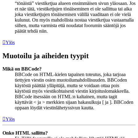
“tönäistä” viestiketjua alueen ensimmäisen sivun yläosaan. Jos
et näe tätä, viestiketjujen tönäiseminen ei ole sallittua tai aika
joka viestiketjujen tönäisemisen välillä vaaditaan ei ole vielä
kulunut. On myös mahdollista nostaa viestiketjua vastaamalla
siihen, mutta varmista että noudatat foorumin sääntöjä jos
päätät tehdä niin.
Ylös
Muotoilu ja aiheiden tyypit
Mikä on BBCode?
BBCode on HTML-kielen tapainen toteutus, joka tarjoaa
tiettyjen viestin osien muotoilumahdollisuuden. BBCoden
käytöstä päättää ylläpitäjä, mutta se voidaan ottaa pois
käytöstä myös viestikohtaisesti viestin kirjoituslomakkeella.
BBCode itsessään on HTML:n kaltainen, mutta tagit
käyttävät < ja > merkkien sijaan hakasulkuja [ ja ]. BBCoden
oppaan löydät viestinlähetyssivun kautta.
Ylös
Onko HTML sallittu?