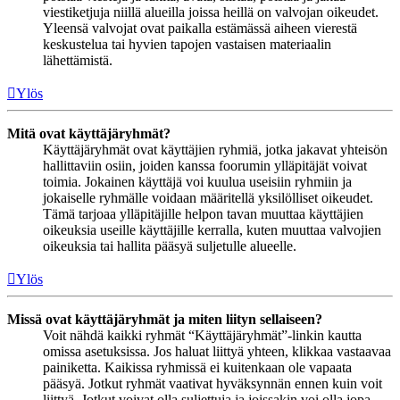
viestiketjuja niillä alueilla joissa heillä on valvojan oikeudet.
Yleensä valvojat ovat paikalla estämässä aiheen vierestä
keskustelua tai hyvien tapojen vastaisen materiaalin
lähettämistä.
Ylös
Mitä ovat käyttäjäryhmät?
Käyttäjäryhmät ovat käyttäjien ryhmiä, jotka jakavat yhteisön
hallittaviin osiin, joiden kanssa foorumin ylläpitäjät voivat
toimia. Jokainen käyttäjä voi kuulua useisiin ryhmiin ja
jokaiselle ryhmälle voidaan määritellä yksilölliset oikeudet.
Tämä tarjoaa ylläpitäjille helpon tavan muuttaa käyttäjien
oikeuksia useille käyttäjille kerralla, kuten muuttaa valvojien
oikeuksia tai hallita pääsyä suljetulle alueelle.
Ylös
Missä ovat käyttäjäryhmät ja miten liityn sellaiseen?
Voit nähdä kaikki ryhmät “Käyttäjäryhmät”-linkin kautta
omissa asetuksissa. Jos haluat liittyä yhteen, klikkaa vastaavaa
painiketta. Kaikissa ryhmissä ei kuitenkaan ole vapaata
pääsyä. Jotkut ryhmät vaativat hyväksynnän ennen kuin voit
liittyä. Jotkut voivat olla suljettuja ja joissakin voi olla jopa