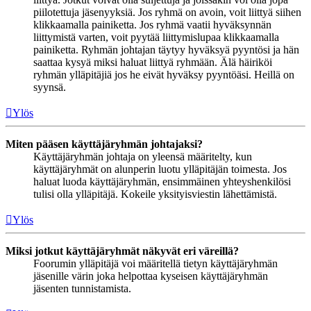
piilotettuja jäsenyyksiä. Jos ryhmä on avoin, voit liittyä siihen
klikkaamalla painiketta. Jos ryhmä vaatii hyväksynnän
liittymistä varten, voit pyytää liittymislupaa klikkaamalla
painiketta. Ryhmän johtajan täytyy hyväksyä pyyntösi ja hän
saattaa kysyä miksi haluat liittyä ryhmään. Älä häiriköi
ryhmän ylläpitäjiä jos he eivät hyväksy pyyntöäsi. Heillä on
syynsä.
Ylös
Miten pääsen käyttäjäryhmän johtajaksi?
Käyttäjäryhmän johtaja on yleensä määritelty, kun
käyttäjäryhmät on alunperin luotu ylläpitäjän toimesta. Jos
haluat luoda käyttäjäryhmän, ensimmäinen yhteyshenkilösi
tulisi olla ylläpitäjä. Kokeile yksityisviestin lähettämistä.
Ylös
Miksi jotkut käyttäjäryhmät näkyvät eri väreillä?
Foorumin ylläpitäjä voi määritellä tietyn käyttäjäryhmän
jäsenille värin joka helpottaa kyseisen käyttäjäryhmän
jäsenten tunnistamista.