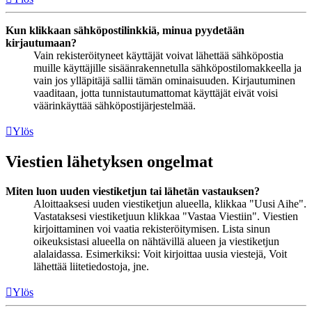
Kun klikkaan sähköpostilinkkiä, minua pyydetään
kirjautumaan?
Vain rekisteröityneet käyttäjät voivat lähettää sähköpostia
muille käyttäjille sisäänrakennetulla sähköpostilomakkeella ja
vain jos ylläpitäjä sallii tämän ominaisuuden. Kirjautuminen
vaaditaan, jotta tunnistautumattomat käyttäjät eivät voisi
väärinkäyttää sähköpostijärjestelmää.
Ylös
Viestien lähetyksen ongelmat
Miten luon uuden viestiketjun tai lähetän vastauksen?
Aloittaaksesi uuden viestiketjun alueella, klikkaa "Uusi Aihe".
Vastataksesi viestiketjuun klikkaa "Vastaa Viestiin". Viestien
kirjoittaminen voi vaatia rekisteröitymisen. Lista sinun
oikeuksistasi alueella on nähtävillä alueen ja viestiketjun
alalaidassa. Esimerkiksi: Voit kirjoittaa uusia viestejä, Voit
lähettää liitetiedostoja, jne.
Ylös