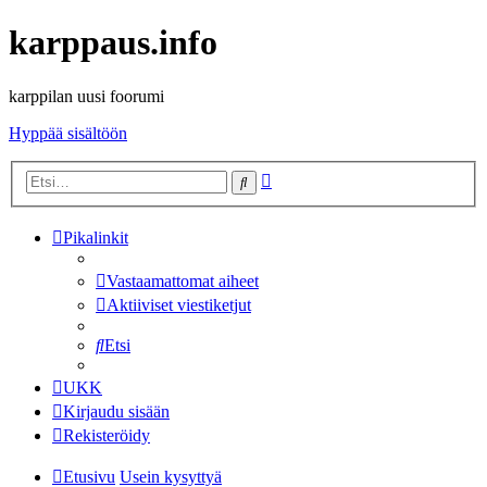
karppaus.info
karppilan uusi foorumi
Hyppää sisältöön
Tarkennettu
Etsi
haku
Pikalinkit
Vastaamattomat aiheet
Aktiiviset viestiketjut
Etsi
UKK
Kirjaudu sisään
Rekisteröidy
Etusivu
Usein kysyttyä