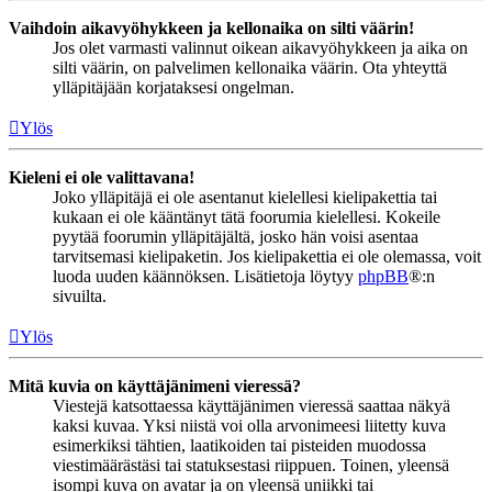
Vaihdoin aikavyöhykkeen ja kellonaika on silti väärin!
Jos olet varmasti valinnut oikean aikavyöhykkeen ja aika on
silti väärin, on palvelimen kellonaika väärin. Ota yhteyttä
ylläpitäjään korjataksesi ongelman.
Ylös
Kieleni ei ole valittavana!
Joko ylläpitäjä ei ole asentanut kielellesi kielipakettia tai
kukaan ei ole kääntänyt tätä foorumia kielellesi. Kokeile
pyytää foorumin ylläpitäjältä, josko hän voisi asentaa
tarvitsemasi kielipaketin. Jos kielipakettia ei ole olemassa, voit
luoda uuden käännöksen. Lisätietoja löytyy
phpBB
®:n
sivuilta.
Ylös
Mitä kuvia on käyttäjänimeni vieressä?
Viestejä katsottaessa käyttäjänimen vieressä saattaa näkyä
kaksi kuvaa. Yksi niistä voi olla arvonimeesi liitetty kuva
esimerkiksi tähtien, laatikoiden tai pisteiden muodossa
viestimäärästäsi tai statuksestasi riippuen. Toinen, yleensä
isompi kuva on avatar ja on yleensä uniikki tai