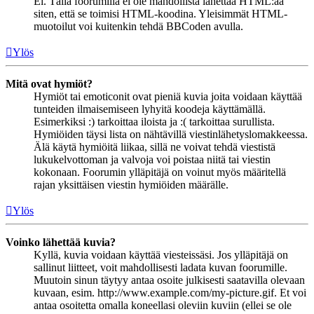
Ei. Tällä foorumilla ei ole mahdollista lähettää HTML:ää
siten, että se toimisi HTML-koodina. Yleisimmät HTML-
muotoilut voi kuitenkin tehdä BBCoden avulla.
Ylös
Mitä ovat hymiöt?
Hymiöt tai emoticonit ovat pieniä kuvia joita voidaan käyttää
tunteiden ilmaisemiseen lyhyitä koodeja käyttämällä.
Esimerkiksi :) tarkoittaa iloista ja :( tarkoittaa surullista.
Hymiöiden täysi lista on nähtävillä viestinlähetyslomakkeessa.
Älä käytä hymiöitä liikaa, sillä ne voivat tehdä viestistä
lukukelvottoman ja valvoja voi poistaa niitä tai viestin
kokonaan. Foorumin ylläpitäjä on voinut myös määritellä
rajan yksittäisen viestin hymiöiden määrälle.
Ylös
Voinko lähettää kuvia?
Kyllä, kuvia voidaan käyttää viesteissäsi. Jos ylläpitäjä on
sallinut liitteet, voit mahdollisesti ladata kuvan foorumille.
Muutoin sinun täytyy antaa osoite julkisesti saatavilla olevaan
kuvaan, esim. http://www.example.com/my-picture.gif. Et voi
antaa osoitetta omalla koneellasi oleviin kuviin (ellei se ole