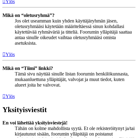
Ylös
Mikä on “oletusryhmä”?
Jos olet useamman kuin yhden käyttäjäryhmän jäsen,
oletusryhmääsi käytetään määriteltäessä sinun kohdallasi
käytettävää ryhmäväriä ja titteliä. Foorumin ylläpitäjä saattaa
antaa sinulle oikeudet vaihtaa oletusryhmääsi omista
asetuksista.
Ylös
Mikä on “Tiimi” linkki?
Tämä sivu näyttää sinulle listan foorumin henkilökunnasta,
mukaanluettuna ylläpitäjät, valvojat ja muut tiedot, kuten
alueet joita he valvovat.
Ylös
Yksityisviestit
En voi lähettää yksityisviestejä!
Tähän on kolme mahdollista syytä. Et ole rekisteröitynyt ja/tai
kirjautunut sisään, foorumin ylläpitäjä on poistanut