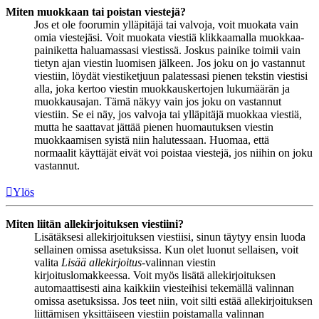
Miten muokkaan tai poistan viestejä?
Jos et ole foorumin ylläpitäjä tai valvoja, voit muokata vain
omia viestejäsi. Voit muokata viestiä klikkaamalla muokkaa-
painiketta haluamassasi viestissä. Joskus painike toimii vain
tietyn ajan viestin luomisen jälkeen. Jos joku on jo vastannut
viestiin, löydät viestiketjuun palatessasi pienen tekstin viestisi
alla, joka kertoo viestin muokkauskertojen lukumäärän ja
muokkausajan. Tämä näkyy vain jos joku on vastannut
viestiin. Se ei näy, jos valvoja tai ylläpitäjä muokkaa viestiä,
mutta he saattavat jättää pienen huomautuksen viestin
muokkaamisen syistä niin halutessaan. Huomaa, että
normaalit käyttäjät eivät voi poistaa viestejä, jos niihin on joku
vastannut.
Ylös
Miten liitän allekirjoituksen viestiini?
Lisätäksesi allekirjoituksen viestiisi, sinun täytyy ensin luoda
sellainen omissa asetuksissa. Kun olet luonut sellaisen, voit
valita
Lisää allekirjoitus
-valinnan viestin
kirjoituslomakkeessa. Voit myös lisätä allekirjoituksen
automaattisesti aina kaikkiin viesteihisi tekemällä valinnan
omissa asetuksissa. Jos teet niin, voit silti estää allekirjoituksen
liittämisen yksittäiseen viestiin poistamalla valinnan