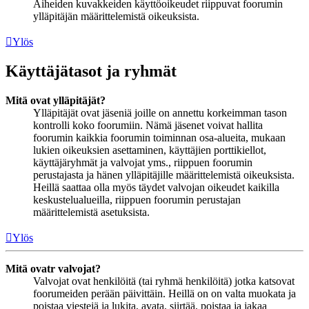
Aiheiden kuvakkeiden käyttöoikeudet riippuvat foorumin
ylläpitäjän määrittelemistä oikeuksista.
Ylös
Käyttäjätasot ja ryhmät
Mitä ovat ylläpitäjät?
Ylläpitäjät ovat jäseniä joille on annettu korkeimman tason
kontrolli koko foorumiin. Nämä jäsenet voivat hallita
foorumin kaikkia foorumin toiminnan osa-alueita, mukaan
lukien oikeuksien asettaminen, käyttäjien porttikiellot,
käyttäjäryhmät ja valvojat yms., riippuen foorumin
perustajasta ja hänen ylläpitäjille määrittelemistä oikeuksista.
Heillä saattaa olla myös täydet valvojan oikeudet kaikilla
keskustelualueilla, riippuen foorumin perustajan
määrittelemistä asetuksista.
Ylös
Mitä ovatr valvojat?
Valvojat ovat henkilöitä (tai ryhmä henkilöitä) jotka katsovat
foorumeiden perään päivittäin. Heillä on on valta muokata ja
poistaa viestejä ja lukita, avata, siirtää, poistaa ja jakaa