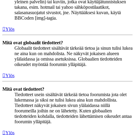
yleinen palvelin) tai kuviin, jotka ovat käyttäjätunnistuksen
takana, esim. hotmail tai yahoo sähköpostilaatikot,
salasanasuojatut sivustot, jne. Näyttääksesi kuvan, käytä
BBCoden [img]-tagia.
Ylös
Mitä ovat globaalit tiedotteet?
Globaalit tiedotteet sisältävät tärkeää tietoa ja sinun tulisi lukea
ne aina kun on mahdolista. Ne näkyvät jokaisen alueen
ylälaidassa ja omissa asetuksissa. Globaalien tiedotteiden
oikeudet myöntää foorumin ylläpitäjä.
Ylös
Mitä ovat tiedotteet?
Tiedotteet usein sisältävät tärkeää tietoa foorumista jota olet
lukemassa ja siksi ne tulisi lukea aina kun mahdollista.
Tiedotteet näkyvät jokaisen sivun ylälaidassa niillä
foorumeilla joihin ne on lähetetty. Kuten globaalien
tiedotteiden kohdalla, tiedotteiden lähettämisen oikeudet antaa
foorumin ylläpitäjä.
Ylös