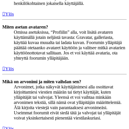
henkilökohtainen jokaisella käyttäjällä.
Ylös
Miten asetan avataren?
Omissa asetuksissa, “Profiilin” alla, voit lisätä avataren
käyttämällä jotain neljästä tavasta: Gravatar, galleriasta,
käyttää kuvaa muualta tai ladata kuvan. Foorumin ylläpitäjä
päättää otetaanko avataret käyttöön ja valitsee mitkä avatarien
käyttöönottotavat sallitaan. Jos et voi käyttää avataria, ota
yhteyttä foorumin ylläpitäjään.
Ylös
Mikä on arvonimi ja miten vaihdan sen?
Arvonimet, jotka näkyvät käyttäjänimesi alla osoittavat
kirjoittamiesi viestien määrän tai tietyt käyttäjät, kuten
ylläpitäjät tai valvojat. Yleensä et voi vaihtaa minkään
arvonimen tekstiä, sillä nämä ovat ylläpitäjän määrittelemiä.
Älä kirjoita viestejä vain parantaaksesi arvonimeäsi.
Useimmat foorumit eivät siedä tätä ja valvojat tai ylläpitäjät
voivat yksinkertaisesti pienentää viestilaskuriasi.
Ylös