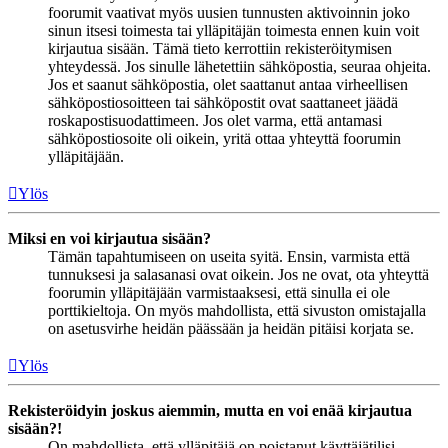
foorumit vaativat myös uusien tunnusten aktivoinnin joko
sinun itsesi toimesta tai ylläpitäjän toimesta ennen kuin voit
kirjautua sisään. Tämä tieto kerrottiin rekisteröitymisen
yhteydessä. Jos sinulle lähetettiin sähköpostia, seuraa ohjeita.
Jos et saanut sähköpostia, olet saattanut antaa virheellisen
sähköpostiosoitteen tai sähköpostit ovat saattaneet jäädä
roskapostisuodattimeen. Jos olet varma, että antamasi
sähköpostiosoite oli oikein, yritä ottaa yhteyttä foorumin
ylläpitäjään.
Ylös
Miksi en voi kirjautua sisään?
Tämän tapahtumiseen on useita syitä. Ensin, varmista että
tunnuksesi ja salasanasi ovat oikein. Jos ne ovat, ota yhteyttä
foorumin ylläpitäjään varmistaaksesi, että sinulla ei ole
porttikieltoja. On myös mahdollista, että sivuston omistajalla
on asetusvirhe heidän päässään ja heidän pitäisi korjata se.
Ylös
Rekisteröidyin joskus aiemmin, mutta en voi enää kirjautua
sisään?!
On mahdollista, että ylläpitäjä on poistanut käyttäjätilisi