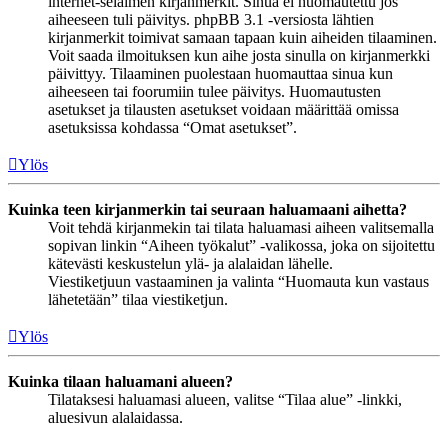
internet-selaimen kirjanmerkit. Sinua ei huomautettu jos
aiheeseen tuli päivitys. phpBB 3.1 -versiosta lähtien
kirjanmerkit toimivat samaan tapaan kuin aiheiden tilaaminen.
Voit saada ilmoituksen kun aihe josta sinulla on kirjanmerkki
päivittyy. Tilaaminen puolestaan huomauttaa sinua kun
aiheeseen tai foorumiin tulee päivitys. Huomautusten
asetukset ja tilausten asetukset voidaan määrittää omissa
asetuksissa kohdassa “Omat asetukset”.
Ylös
Kuinka teen kirjanmerkin tai seuraan haluamaani aihetta?
Voit tehdä kirjanmekin tai tilata haluamasi aiheen valitsemalla
sopivan linkin “Aiheen työkalut” -valikossa, joka on sijoitettu
kätevästi keskustelun ylä- ja alalaidan lähelle.
Viestiketjuun vastaaminen ja valinta “Huomauta kun vastaus
lähetetään” tilaa viestiketjun.
Ylös
Kuinka tilaan haluamani alueen?
Tilataksesi haluamasi alueen, valitse “Tilaa alue” -linkki,
aluesivun alalaidassa.