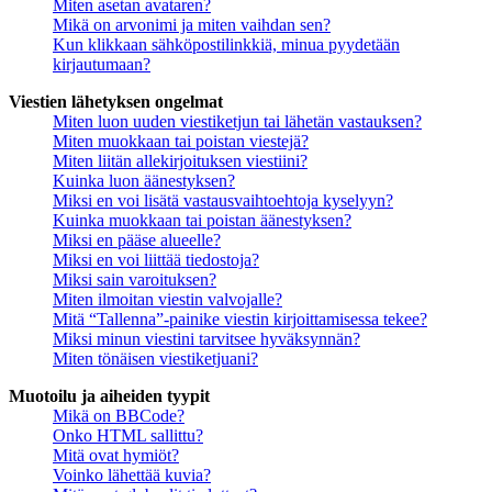
Miten asetan avataren?
Mikä on arvonimi ja miten vaihdan sen?
Kun klikkaan sähköpostilinkkiä, minua pyydetään
kirjautumaan?
Viestien lähetyksen ongelmat
Miten luon uuden viestiketjun tai lähetän vastauksen?
Miten muokkaan tai poistan viestejä?
Miten liitän allekirjoituksen viestiini?
Kuinka luon äänestyksen?
Miksi en voi lisätä vastausvaihtoehtoja kyselyyn?
Kuinka muokkaan tai poistan äänestyksen?
Miksi en pääse alueelle?
Miksi en voi liittää tiedostoja?
Miksi sain varoituksen?
Miten ilmoitan viestin valvojalle?
Mitä “Tallenna”-painike viestin kirjoittamisessa tekee?
Miksi minun viestini tarvitsee hyväksynnän?
Miten tönäisen viestiketjuani?
Muotoilu ja aiheiden tyypit
Mikä on BBCode?
Onko HTML sallittu?
Mitä ovat hymiöt?
Voinko lähettää kuvia?