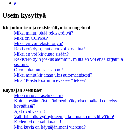
Etsi
Usein kysyttyä
Kirjautumisen ja rekisteröitymisen ongelmat
Miksi minun pitää rekisteröityä?
Mikä on COPPA?
Miksi en voi rekisteröityä?
Rekisteröidyin, mutta en voi kirjautua!
Miksi en voi kirjautua sisään?
Rekisteröidyin joskus aiemmin, mutta en voi enää kirjautua
sisään?!
Olen hukannut salasanani!
Miksi minut kirjataan ulos automaattisesti?
Mitä “Poista foorumin evästeet” tekee?
Käyttäjän asetukset
Miten muutan asetuksiani?
Kuinka estän käyttäjänimeni näkymisen paikalla olevissa
käyttäjissä?
Ajat ovat väärin!
Vaihdoin aikavyöhykkeen ja kellonaika on silti väärin!
Kieleni ei ole valittavana!
Mitä kuvia on käyttäjänimeni vieressä?