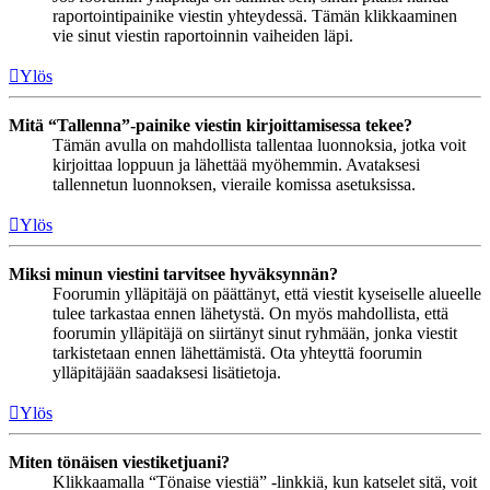
raportointipainike viestin yhteydessä. Tämän klikkaaminen
vie sinut viestin raportoinnin vaiheiden läpi.
Ylös
Mitä “Tallenna”-painike viestin kirjoittamisessa tekee?
Tämän avulla on mahdollista tallentaa luonnoksia, jotka voit
kirjoittaa loppuun ja lähettää myöhemmin. Avataksesi
tallennetun luonnoksen, vieraile komissa asetuksissa.
Ylös
Miksi minun viestini tarvitsee hyväksynnän?
Foorumin ylläpitäjä on päättänyt, että viestit kyseiselle alueelle
tulee tarkastaa ennen lähetystä. On myös mahdollista, että
foorumin ylläpitäjä on siirtänyt sinut ryhmään, jonka viestit
tarkistetaan ennen lähettämistä. Ota yhteyttä foorumin
ylläpitäjään saadaksesi lisätietoja.
Ylös
Miten tönäisen viestiketjuani?
Klikkaamalla “Tönaise viestiä” -linkkiä, kun katselet sitä, voit