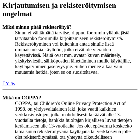
Kirjautumisen ja rekisteröitymisen
ongelmat
Miksi minun pitää rekisteröityä?
Sinun ei välttämättä tarvitse, riippuu foorumin ylläpitäjästä,
tarvitaanko foorumilla kirjoittamiseen rekisteröitymistä.
Rekisteröityminen voi kuitenkin antaa sinulle lisää
ominaisuuksia käyttöön, jotka eivät ole vieraiden
käytettävissä. Näitä ovat mm. avatar-kuvan määrittely,
yksityisviestit, sähköpostien lähettäminen muille käyttäjille,
käyttäjäryhmien jäsenyys jne. Siihen menee aikaa vain
muutamia hetkiä, joten se on suositeltavaa.
Ylös
Mikä on COPPA?
COPPA, tai Children’s Online Privacy Protection Act of
1998, on yhdysvaltalainen laki, joka vaatii kaikkien
verkkosivustojen, jotka mahdollisesti keräävät alle 13-
vuotiailta tietoja, hankkia huoltajan kirjallisen luvan tietojen
keräämiseen alle 13-vuotiaalta. Jos olet epävarma koskeeko
tämä sinua rekisteröityvänä käyttäjänä tai verkkosivua jolle
olet rekisteröitymässä, ota yhteyttä oikeudelliseen