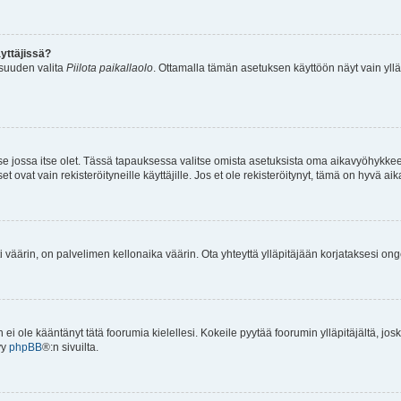
yttäjissä?
isuuden valita
Piilota paikallaolo
. Ottamalla tämän asetuksen käyttöön näyt vain ylläpit
 se jossa itse olet. Tässä tapauksessa valitse omista asetuksista oma aikavyöhykke
vat vain rekisteröityneille käyttäjille. Jos et ole rekisteröitynyt, tämä on hyvä aik
i väärin, on palvelimen kellonaika väärin. Ota yhteyttä ylläpitäjään korjataksesi on
an ei ole kääntänyt tätä foorumia kielellesi. Kokeile pyytää foorumin ylläpitäjältä, jos
yy
phpBB
®:n sivuilta.