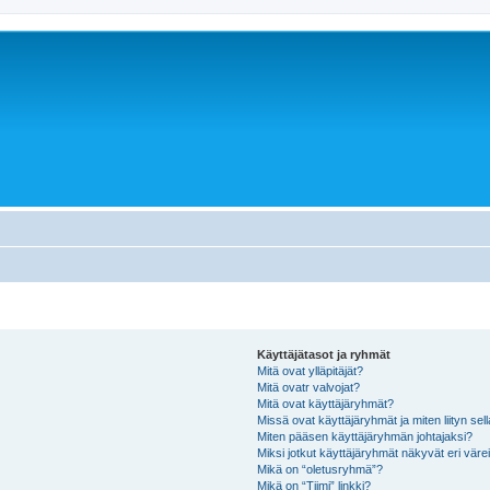
Käyttäjätasot ja ryhmät
Mitä ovat ylläpitäjät?
Mitä ovatr valvojat?
Mitä ovat käyttäjäryhmät?
Missä ovat käyttäjäryhmät ja miten liityn sel
Miten pääsen käyttäjäryhmän johtajaksi?
Miksi jotkut käyttäjäryhmät näkyvät eri värei
Mikä on “oletusryhmä”?
Mikä on “Tiimi” linkki?