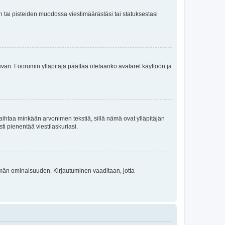
en tai pisteiden muodossa viestimäärästäsi tai statuksestasi
 kuvan. Foorumin ylläpitäjä päättää otetaanko avataret käyttöön ja
i vaihtaa minkään arvonimen tekstiä, sillä nämä ovat ylläpitäjän
sti pienentää viestilaskuriasi.
 tämän ominaisuuden. Kirjautuminen vaaditaan, jotta