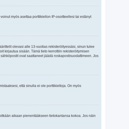
oinut myös asettaa porttikiellon IP-osoitteellesi tai estänyt
ttelit olevasi alle 13-vuotias rekisteröityessäsi, sinun tulee
it kirjautua sisään. Tämä tieto kerrottiin rekisteröitymisen
ai sähköpostit ovat saattaneet jäädä roskapostisuodattimeen. Jos
staaksesi, että sinulla ei ole porttikieltoja. On myös
neet pitkään aikaan pienentääkseen tietokantansa kokoa. Jos näin