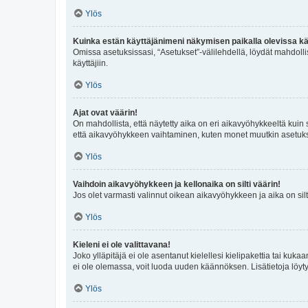
Ylös
Kuinka estän käyttäjänimeni näkymisen paikalla olevissa kä
Omissa asetuksissasi, “Asetukset”-välilehdellä, löydät mahdoll
käyttäjiin.
Ylös
Ajat ovat väärin!
On mahdollista, että näytetty aika on eri aikavyöhykkeeltä kuin
että aikavyöhykkeen vaihtaminen, kuten monet muutkin asetukset o
Ylös
Vaihdoin aikavyöhykkeen ja kellonaika on silti väärin!
Jos olet varmasti valinnut oikean aikavyöhykkeen ja aika on silt
Ylös
Kieleni ei ole valittavana!
Joko ylläpitäjä ei ole asentanut kielellesi kielipakettia tai kuka
ei ole olemassa, voit luoda uuden käännöksen. Lisätietoja löyt
Ylös