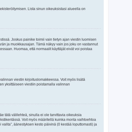
 rekisteröitymisen. Lista sinun oikeuksistasi alueella on
tissä. Joskus painike toimii vain tietyn ajan viestin luomisen
umäärän ja muokkausajan. Tämä näkyy vain jos joku on vastannut
tessaan. Huomaa, että normaalit käyttäjät eivät voi poistaa
valinnan viestin kirjoituslomakkeessa. Voit myös lisätä
isen yksittäiseen viestiin poistamalla valinnan
 tätä välilehteä, sinulla ei ole tarvittavia oikeuksia
 tekstikentässä. Voit myös määritellä kuinka monta vaihtoehtoa
 valita”, äänestyksen kesto päivinä (0 kestää loputtomasti) ja