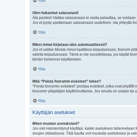
Ylös
Olen hukannut salasanani!
Älä panikoi! Vaikka salasanaasi ei voida palauttaa, se voidaan 
Jos et pysty asettamaan salasanaasi uudelleen, ota yhteyttä foo
Ylös
Miksi minut kirjataan ulos automaattisesti?
Jos et valitse
Muista minut
-laatikkoa kirjautuessasi, foorumi pi
valinta kirjautuessasi. Tämä ei ole suositeltavaa, jos käytät foo
tämän toiminnon käyttämisen.
Ylös
Mitä “Poista foorumin evästeet” tekee?
“Poista foorumin evästeet” poistaa evästeet, jotka ovat phpBB:n 
foorumin ylläpitäjän käyttöönottamia. Jos sinulla on sisään ta
Ylös
Käyttäjän asetukset
Miten muutan asetuksiani?
Jos olet rekisteröitynyt käyttäjä, kaikki asetuksesi tallennetaa
sivujen ylälaidassa. Tätä kautta voit muokata asetuksiasi ja vali