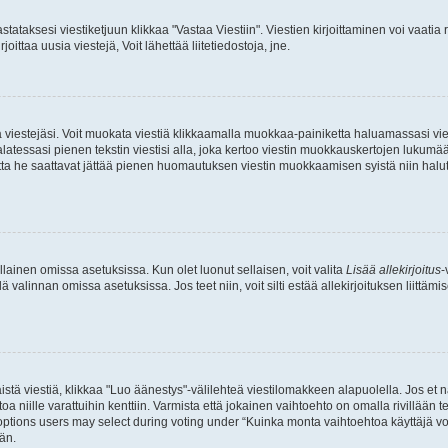
stataksesi viestiketjuun klikkaa "Vastaa Viestiin". Viestien kirjoittaminen voi vaatia
joittaa uusia viestejä, Voit lähettää liitetiedostoja, jne.
ia viestejäsi. Voit muokata viestiä klikkaamalla muokkaa-painiketta haluamassasi vies
n palatessasi pienen tekstin viestisi alla, joka kertoo viestin muokkauskertojen luk
 mutta he saattavat jättää pienen huomautuksen viestin muokkaamisen syistä niin halu
ellainen omissa asetuksissa. Kun olet luonut sellaisen, voit valita
Lisää allekirjoitus
-
lä valinnan omissa asetuksissa. Jos teet niin, voit silti estää allekirjoituksen liittäm
stä viestiä, klikkaa "Luo äänestys"-välilehteä viestilomakkeen alapuolella. Jos et näe
a niille varattuihin kenttiin. Varmista että jokainen vaihtoehto on omalla rivillään
 options users may select during voting under “Kuinka monta vaihtoehtoa käyttäjä voi
än.