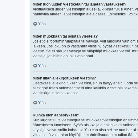
Miten luon uuden viestiketjun tai lähetän vastauksen?
Aloittaaksesi uuden viestiketjun alueella, klikkaa "Uusi Aihe". Va
nähtävillä alueen ja viestiketjun alalaidassa. Esimerkiksi: Voit kir
Ylös
Miten muokkaan tai poistan viestejä?
Jos et ole foorumin ylläpitäjä tai valvoja, voit muokata vain om
jälkeen. Jos joku on jo vastannut viestiin, löydät viestiketjuu
viestiin. Se ei näy, jos valvoja tai ylläpitäjä muokkaa viestiä,
viestejä, jos niihin on joku vastannut.
Ylös
Miten liitän allekirjoituksen viestiini?
Lisätäksesi allekirjoituksen viestiisi, sinun täytyy ensin luoda s
allekirjoituksen automaattisesti aina kaikkiin viesteihisi tekemäl
viestinkirjoituslomakkeessa.
Ylös
Kuinka luon äänestyksen?
Kun kirjoitat uuta viestiketjua tai muokkaat viestiketjun ensimmäi
äänestysten luomiseen. Syötä otsikko ja ainakin kaksi vaihtoehto
käyttäjät voivat valita kohdasta You can also set the number of
viimeisenä voit antaa käyttäjille mahdollisuuden muuttaa ääntä