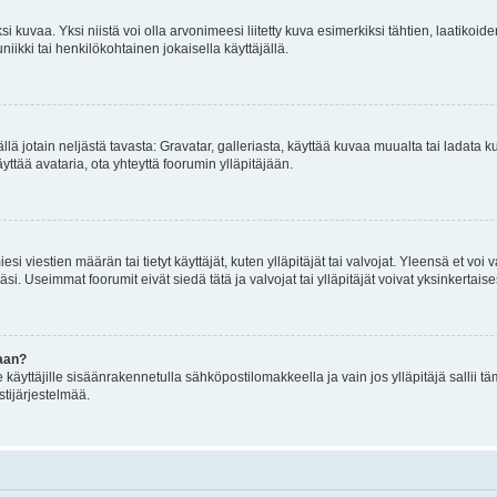
 kuvaa. Yksi niistä voi olla arvonimeesi liitetty kuva esimerkiksi tähtien, laatikoid
iikki tai henkilökohtainen jokaisella käyttäjällä.
mällä jotain neljästä tavasta: Gravatar, galleriasta, käyttää kuvaa muualta tai ladata
äyttää avataria, ota yhteyttä foorumin ylläpitäjään.
iesi viestien määrän tai tietyt käyttäjät, kuten ylläpitäjät tai valvojat. Yleensä et vo
i. Useimmat foorumit eivät siedä tätä ja valvojat tai ylläpitäjät voivat yksinkertaise
aan?
le käyttäjille sisäänrakennetulla sähköpostilomakkeella ja vain jos ylläpitäjä sallii
stijärjestelmää.