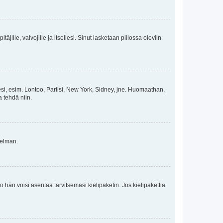
äjille, valvojille ja itsellesi. Sinut lasketaan piilossa oleviin
esi, esim. Lontoo, Pariisi, New York, Sidney, jne. Huomaathan,
a tehdä niin.
gelman.
ko hän voisi asentaa tarvitsemasi kielipaketin. Jos kielipakettia