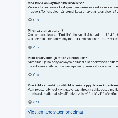
Mitä kuvia on käyttäjänimeni vieressä?
Viestejä katsottaessa käyttäjänimen vieressä saattaa näkyä kaksi
riippuen. Toinen, yleensä isompi kuva on avatar ja on yleensä un
Ylös
Miten asetan avataren?
Omissa asetuksissa, “Profiilin” alla, voit lisätä avataren käyttä
valitsee mitkä avatarien käyttöönottotavat sallitaan. Jos et voi k
Ylös
Mikä on arvonimi ja miten vaihdan sen?
Arvonimet, jotka näkyvät käyttäjänimesi alla osoittavat kirjoittam
määrittelemiä. Älä kirjoita viestejä vain parantaaksesi arvonimeäs
Ylös
Kun klikkaan sähköpostilinkkiä, minua pyydetään kirjautum
Vain rekisteröityneet käyttäjät voivat lähettää sähköpostia muil
tunnistautumattomat käyttäjät eivät voisi väärinkäyttää sähköpo
Ylös
Viestien lähetyksen ongelmat