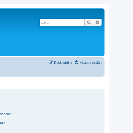
Etsi
Tarkennettu haku
Rekisteröidy
Kirjaudu sisään
laiseen?
llä?