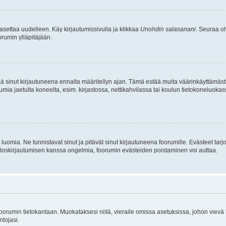
asettaa uudelleen. Käy kirjautumissivulla ja klikkaa
Unohdin salasanani
. Seuraa oh
rumin ylläpitäjään.
tää sinut kirjautuneena ennalta määritellyn ajan. Tämä estää muita väärinkäyttämäs
rumia jaetulta koneelta, esim. kirjastossa, nettikahvilassa tai koulun tietokoneluokas
luomia. Ne tunnistavat sinut ja pitävät sinut kirjautuneena foorumille. Evästeet tarj
i uloskirjautumisen kanssa ongelmia, foorumin evästeiden poistaminen voi auttaa.
n foorumin tietokantaan. Muokataksesi niitä, vieraile omissa asetuksissa, johon vievä
ntojasi.