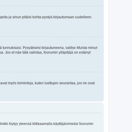
jeita ja sinun pitäisi kohta pystyä kirjautumaan uudelleen.
tä tunnuksiasi. Pysyäksesi kirjautuneena, valitse
Muista minut
-
sa. Jos et näe tätä valintaa, foorumin ylläpitäjä on estänyt
oavat myös toimintoja, kuten luettujen seurantaa, jos ne ovat
 linkki löytyy yleensä klikkaamalla käyttäjänimeäsi foorumin