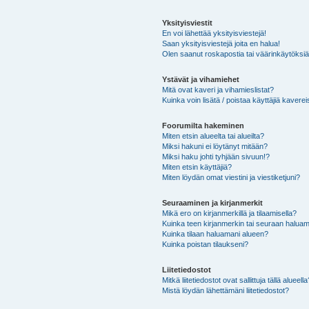
Yksityisviestit
En voi lähettää yksityisviestejä!
Saan yksityisviestejä joita en halua!
Olen saanut roskapostia tai väärinkäytöksiä s
Ystävät ja vihamiehet
Mitä ovat kaveri ja vihamieslistat?
Kuinka voin lisätä / poistaa käyttäjiä kaverei
Foorumilta hakeminen
Miten etsin alueelta tai alueilta?
Miksi hakuni ei löytänyt mitään?
Miksi haku johti tyhjään sivuun!?
Miten etsin käyttäjiä?
Miten löydän omat viestini ja viestiketjuni?
Seuraaminen ja kirjanmerkit
Mikä ero on kirjanmerkillä ja tilaamisella?
Kuinka teen kirjanmerkin tai seuraan haluam
Kuinka tilaan haluamani alueen?
Kuinka poistan tilaukseni?
Liitetiedostot
Mitkä liitetiedostot ovat sallittuja tällä alueell
Mistä löydän lähettämäni liitetiedostot?