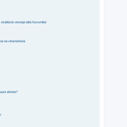
isältäviä viestejä tältä foorumilta!
sta tai vihamiehistä
aani aihetta?
a?