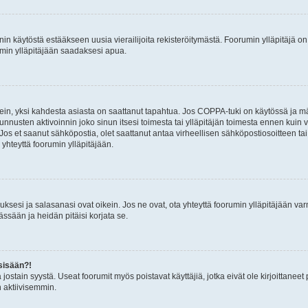
nin käytöstä estääkseen uusia vierailijoita rekisteröitymästä. Foorumin ylläpitäjä on v
umin ylläpitäjään saadaksesi apua.
ein, yksi kahdesta asiasta on saattanut tapahtua. Jos COPPA-tuki on käytössä ja määri
nnusten aktivoinnin joko sinun itsesi toimesta tai ylläpitäjän toimesta ennen kuin vo
. Jos et saanut sähköpostia, olet saattanut antaa virheellisen sähköpostiosoitteen t
 yhteyttä foorumin ylläpitäjään.
sesi ja salasanasi ovat oikein. Jos ne ovat, ota yhteyttä foorumin ylläpitäjään varmi
ssään ja heidän pitäisi korjata se.
sisään?!
stä jostain syystä. Useat foorumit myös poistavat käyttäjiä, jotka eivät ole kirjoitta
n aktiivisemmin.