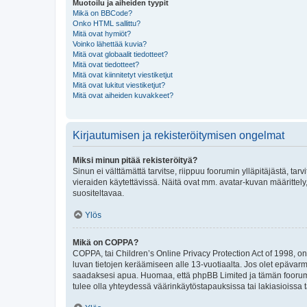
Muotoilu ja aiheiden tyypit
Mikä on BBCode?
Onko HTML sallittu?
Mitä ovat hymiöt?
Voinko lähettää kuvia?
Mitä ovat globaalit tiedotteet?
Mitä ovat tiedotteet?
Mitä ovat kiinnitetyt viestiketjut
Mitä ovat lukitut viestiketjut?
Mitä ovat aiheiden kuvakkeet?
Kirjautumisen ja rekisteröitymisen ongelmat
Miksi minun pitää rekisteröityä?
Sinun ei välttämättä tarvitse, riippuu foorumin ylläpitäjästä, tar
vieraiden käytettävissä. Näitä ovat mm. avatar-kuvan määrittely,
suositeltavaa.
Ylös
Mikä on COPPA?
COPPA, tai Children’s Online Privacy Protection Act of 1998, on y
luvan tietojen keräämiseen alle 13-vuotiaalta. Jos olet epävarm
saadaksesi apua. Huomaa, että phpBB Limited ja tämän foorumin
tulee olla yhteydessä väärinkäytöstapauksissa tai lakiasioissa t