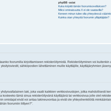
phpBB -asiat
Kuka kirjoitti tämän foorumisovelluksen?
Miksi ominaisuutta X ei ole saatavilla?
Keneen minun tulee olla yhteydessä väärinkäy
Kuinka otan yhteyttä foorumin ylläpitäjään?
vitaanko foorumilla kirjoittamiseen rekisteröitymistä. Rekisteröityminen voi kuitenkin
 yksityisviestit, sähköpostien lähettäminen muille käyttäjille, käyttäjäryhmien jäs
hdysvaltalainen laki, joka vaatii kaikkien verkkosivustojen, jotka mahdollisesti kerää
a koskeeko tämä sinua rekisteröityvänä käyttäjänä tai verkkosivua jolle olet rekis
 omistajat eivät voi antaa lakineuvontaa ja eivät ole yhteyshenkilöitä minkäänla
ähän foorumiin liittyen?”.