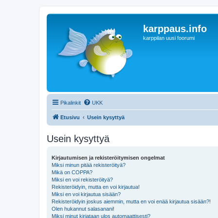
karppaus.info
karppilan uusi foorumi
Pikalinkit
UKK
Etusivu
Usein kysyttyä
Usein kysyttyä
Kirjautumisen ja rekisteröitymisen ongelmat
Miksi minun pitää rekisteröityä?
Mikä on COPPA?
Miksi en voi rekisteröityä?
Rekisteröidyin, mutta en voi kirjautua!
Miksi en voi kirjautua sisään?
Rekisteröidyin joskus aiemmin, mutta en voi enää kirjautua sisään?!
Olen hukannut salasanani!
Miksi minut kirjataan ulos automaattisesti?