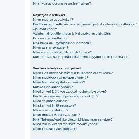
Mitä “Poista foorumin evästeet” tekee?
Käyttäjän asetukset
Miten muutan asetuksiani?
Kuinka estän käyttäjänimeni näkymisen paikalla olevissa käyttäjissä?
Ajat ovat väärin!
Vaihdoin aikavyöhykkeen ja kellonaika on silti väärin!
Kieleni ei ole valittavana!
Mitä kuvia on käyttäjänimeni vieressä?
Miten asetan avataren?
Mikä on arvonimi ja miten vaihdan sen?
Kun klikkaan sähköpostilinkkiä, minua pyydetään kirjautumaan?
Viestien lähetyksen ongelmat
Miten luon uuden viestiketjun tai lähetän vastauksen?
Miten muokkaan tai poistan viestejä?
Miten liitän allekirjoituksen viestiini?
Kuinka luon äänestyksen?
Miksi en voi lisätä vastausvaihtoehtoja kyselyyn?
Kuinka muokkaan tai poistan äänestyksen?
Miksi en pääse alueelle?
Miksi en voi liittää tiedostoja?
Miksi sain varoituksen?
Miten ilmoitan viestin valvojalle?
Mitä “Tallenna”-painike viestin kirjoittamisessa tekee?
Miksi minun viestini tarvitsee hyväksynnän?
Miten tönäisen viestiketjuani?