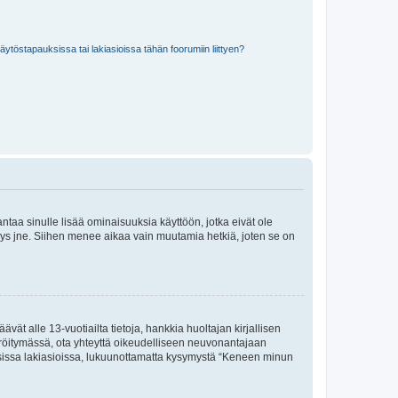
töstapauksissa tai lakiasioissa tähän foorumiin liittyen?
 antaa sinulle lisää ominaisuuksia käyttöön, jotka eivät ole
enyys jne. Siihen menee aikaa vain muutamia hetkiä, joten se on
vät alle 13-vuotiailta tietoja, hankkia huoltajan kirjallisen
teröitymässä, ota yhteyttä oikeudelliseen neuvonantajaan
isissa lakiasioissa, lukuunottamatta kysymystä “Keneen minun