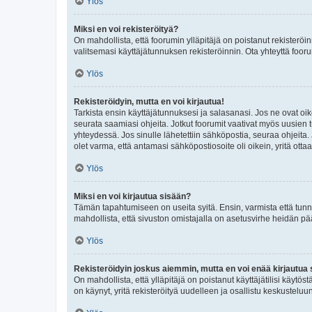
Ylös
Miksi en voi rekisteröityä?
On mahdollista, että foorumin ylläpitäjä on poistanut rekisteröin
valitsemasi käyttäjätunnuksen rekisteröinnin. Ota yhteyttä foor
Ylös
Rekisteröidyin, mutta en voi kirjautua!
Tarkista ensin käyttäjätunnuksesi ja salasanasi. Jos ne ovat oik
seurata saamiasi ohjeita. Jotkut foorumit vaativat myös uusien tu
yhteydessä. Jos sinulle lähetettiin sähköpostia, seuraa ohjeita
olet varma, että antamasi sähköpostiosoite oli oikein, yritä ottaa
Ylös
Miksi en voi kirjautua sisään?
Tämän tapahtumiseen on useita syitä. Ensin, varmista että tunnuk
mahdollista, että sivuston omistajalla on asetusvirhe heidän pää
Ylös
Rekisteröidyin joskus aiemmin, mutta en voi enää kirjautua 
On mahdollista, että ylläpitäjä on poistanut käyttäjätilisi käytö
on käynyt, yritä rekisteröityä uudelleen ja osallistu keskusteluu