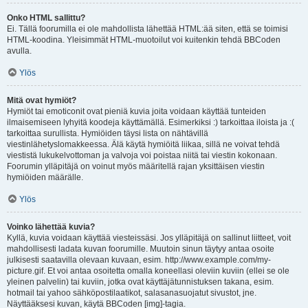
Onko HTML sallittu?
Ei. Tällä foorumilla ei ole mahdollista lähettää HTML:ää siten, että se toimisi
HTML-koodina. Yleisimmät HTML-muotoilut voi kuitenkin tehdä BBCoden
avulla.
Ylös
Mitä ovat hymiöt?
Hymiöt tai emoticonit ovat pieniä kuvia joita voidaan käyttää tunteiden
ilmaisemiseen lyhyitä koodeja käyttämällä. Esimerkiksi :) tarkoittaa iloista ja :(
tarkoittaa surullista. Hymiöiden täysi lista on nähtävillä
viestinlähetyslomakkeessa. Älä käytä hymiöitä liikaa, sillä ne voivat tehdä
viestistä lukukelvottoman ja valvoja voi poistaa niitä tai viestin kokonaan.
Foorumin ylläpitäjä on voinut myös määritellä rajan yksittäisen viestin
hymiöiden määrälle.
Ylös
Voinko lähettää kuvia?
Kyllä, kuvia voidaan käyttää viesteissäsi. Jos ylläpitäjä on sallinut liitteet, voit
mahdollisesti ladata kuvan foorumille. Muutoin sinun täytyy antaa osoite
julkisesti saatavilla olevaan kuvaan, esim. http://www.example.com/my-
picture.gif. Et voi antaa osoitetta omalla koneellasi oleviin kuviin (ellei se ole
yleinen palvelin) tai kuviin, jotka ovat käyttäjätunnistuksen takana, esim.
hotmail tai yahoo sähköpostilaatikot, salasanasuojatut sivustot, jne.
Näyttääksesi kuvan, käytä BBCoden [img]-tagia.