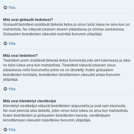
Ylös
Mitä ovat globaalit tiedotteet?
Globaalit tiedotteet sisältävät tärkeää tietoa ja sinun tulisi lukea ne aina kun on
mahdolista. Ne näkyvät jokaisen alueen ylälaidassa ja omissa asetuksissa.
Globaalien tiedotteiden oikeudet myöntää foorumin ylläpitäjä.
Ylös
Mitä ovat tiedotteet?
Tiedotteet usein sisältävät tärkeää tietoa foorumista jota olet lukemassa ja siksi
ne tulisi lukea aina kun mahdollista. Tiedotteet näkyvät jokaisen sivun
ylälaidassa niillä foorumeilla joihin ne on lähetetty. Kuten globaalien
tiedotteiden kohdalla, tiedotteiden lähettämisen oikeudet antaa foorumin
ylläpitäjä.
Ylös
Mitä ovat kiinnitetyt viestiketjut
Kiinnitetyt viestiketjut näkyvät tiedotteiden alapuolella ja ovat vain etusivulla.
Ne ovat yleensä aika tärkeitä, joten sinun tulisi lukea ne aina kun mahdollista.
Kuten tiedotteiden ja globaalien tiedotteiden kanssa, viestiketjujen
kiinnittämisen oikeudet määrittelee foorumin ylläpitäjä.
Ylös