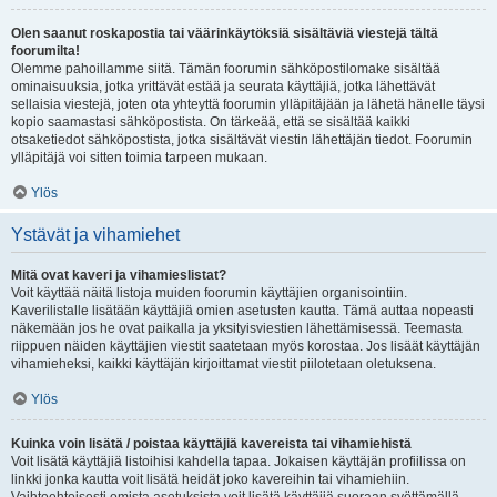
Olen saanut roskapostia tai väärinkäytöksiä sisältäviä viestejä tältä
foorumilta!
Olemme pahoillamme siitä. Tämän foorumin sähköpostilomake sisältää
ominaisuuksia, jotka yrittävät estää ja seurata käyttäjiä, jotka lähettävät
sellaisia viestejä, joten ota yhteyttä foorumin ylläpitäjään ja lähetä hänelle täysi
kopio saamastasi sähköpostista. On tärkeää, että se sisältää kaikki
otsaketiedot sähköpostista, jotka sisältävät viestin lähettäjän tiedot. Foorumin
ylläpitäjä voi sitten toimia tarpeen mukaan.
Ylös
Ystävät ja vihamiehet
Mitä ovat kaveri ja vihamieslistat?
Voit käyttää näitä listoja muiden foorumin käyttäjien organisointiin.
Kaverilistalle lisätään käyttäjiä omien asetusten kautta. Tämä auttaa nopeasti
näkemään jos he ovat paikalla ja yksityisviestien lähettämisessä. Teemasta
riippuen näiden käyttäjien viestit saatetaan myös korostaa. Jos lisäät käyttäjän
vihamieheksi, kaikki käyttäjän kirjoittamat viestit piilotetaan oletuksena.
Ylös
Kuinka voin lisätä / poistaa käyttäjiä kavereista tai vihamiehistä
Voit lisätä käyttäjiä listoihisi kahdella tapaa. Jokaisen käyttäjän profiilissa on
linkki jonka kautta voit lisätä heidät joko kavereihin tai vihamiehiin.