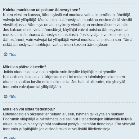
Kuinka muokkaan tai poistan äänestyksen?
Kuten viestien kanssa, äänestyksiä voi muokata vain alkuperäinen lähettäjä,
valvoja tai ylläpitäjä. Muokataksesi äänestystä, muokkaa ensimmäistä viestiä
viestiketjussa. Äänestys on aina kytketty viestiketjun ensimmäiseen viestiin.
Jos kukaan ei ole vielä äänestänyt, käyttäjät voivat poistaa äänestyksen tai
muokata mitä tahansa äänestyksen asetusta. Jos käyttäjät ovat kuitenkin jo
äänestäneet, vain valvojat tai ylläpitäjät voivat muokata tai poistaa sen. Tämä
estää äänestysvaihtoehtojen vaihtamisen kesken äänestyksen.
Ylös
Miksi en pääse alueelle?
Jotkin alueet saattavat olla rajattu vain tietyille käyttäjille tai ryhmille.
Katsoaksesi, lukeaksesi, kirjoittaaksesi tai muiden toimintojen tekeminen
alueella saattaa tarvita erikoisoikeuksia. Jos haluat oikeudet, ota yhteyttä
foorumin valvojaan tai ylläpitäjään.
Ylös
Miksi en voi liittää tiedostoja?
Liitetiedostojen oikeudet annetaan alueen, ryhmän tai käyttäjän mukaan.
Foorumin ylläpitäjä ei välttämättä ole sallinut liitetiedostojen liittämistä tietyllä
alueella tai vain tietyt ryhmät saattavat pystyä liittämään tiedostoja. Ota yhteyttä
foorumin ylläpitäjään jos et tiedä miksi et voi lisätä liitetiedostoja.