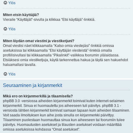
Ylös
Miten etsin käyttäjiä?
Vieraile “Käyttäjät”-sivulla ja klikkaa “Etsi käyttäjä”-linkkiä.
Ylös
Miten löydän omat viestini ja viestiketjuni?
Omat viestisi näet klikkaamalla “Katso omia viestejäsi”-linkkiä omissa
asetuksissa tai klikkaamalla “Etsi käyttäjän viesteistä”-linkkiä omalla
profiilisivullasi tai klikkaamalla “Pikalinkit”-valikkoa foorumin ylälaidassa.
Etsiäksesi omia viestiketjuja, käytä tarkennettua hakua ja täytä sen hakuehdot
haluamallasi tavalla.
Ylös
Seuraaminen ja kirjanmerkit
Mikä ero on kirjanmerkillä ja tilaamisella?
phpBB 3.0 -versiossa aiheiden kirjanmerkit toimivat kuten internet-selaimen
kirjanmerkit. Sinua ei huomautettu jos aiheeseen tuli päivitys. phpBB 3.1 -
versiosta lähtien kirjanmerkit toimivat samaan tapaan kuin aiheiden tilaaminen.
Voit saada ilmoituksen kun aihe josta sinulla on kirjanmerkki päivittyy.
Tilaaminen puolestaan huomauttaa sinua kun aiheeseen tai foorumiin tulee
päivitys. Huomautusten asetukset ja tilausten asetukset voidaan määrittää
omissa asetuksissa kohdassa “Omat asetukset”.