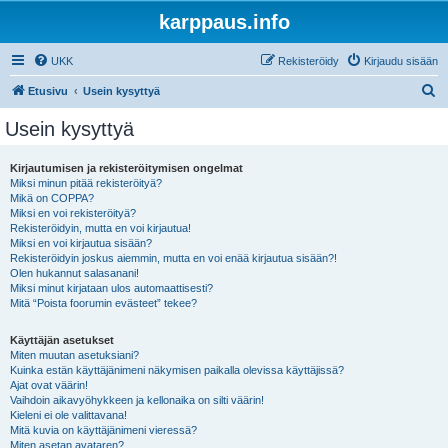
karppaus.info
UKK
Rekisteröidy
Kirjaudu sisään
E
Etusivu
Usein kysyttyä
t
Usein kysyttyä
s
i
Kirjautumisen ja rekisteröitymisen ongelmat
Miksi minun pitää rekisteröityä?
Mikä on COPPA?
Miksi en voi rekisteröityä?
Rekisteröidyin, mutta en voi kirjautua!
Miksi en voi kirjautua sisään?
Rekisteröidyin joskus aiemmin, mutta en voi enää kirjautua sisään?!
Olen hukannut salasanani!
Miksi minut kirjataan ulos automaattisesti?
Mitä “Poista foorumin evästeet” tekee?
Käyttäjän asetukset
Miten muutan asetuksiani?
Kuinka estän käyttäjänimeni näkymisen paikalla olevissa käyttäjissä?
Ajat ovat väärin!
Vaihdoin aikavyöhykkeen ja kellonaika on silti väärin!
Kieleni ei ole valittavana!
Mitä kuvia on käyttäjänimeni vieressä?
Miten asetan avataren?