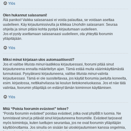
Ylös
Olen hukannut salasanani!
Älä panikoi! Vaikka salasanaasi ei voida palauttaa, se voidaan asettaa
uudelleen. Käy kirjautumissivulla ja klikkaa
Unohdin salasanani
. Seuraa
ohjeita ja sinun pitäisi kohta pystyä kirjautumaan uudelleen.
Jos et pysty asettamaan salasanaasi uudelleen, ota yhteyttä foorumin
ylläpitäjään.
Ylös
Miksi minut kirjataan ulos automaattisesti?
Jos et valitse
Muista minut
-laatikkoa kirjautuessasi, foorumi pitää sinut
kirjautuneena ennalta määritellyn ajan. Tämä estää muita väärinkäyttämästä
tunnuksiasi. Pysyäksesi kirjautuneena, valitse
Muista minut
-valinta
kirjautuessasi. Tämä ei ole suositeltavaa, jos käytät foorumia jaetulta koneelta,
esim. kirjastossa, nettikahvilassa tai koulun tietokoneluokassa. Jos et näe tätä
valintaa, foorumin ylläpitäjä on estänyt tämän toiminnon käyttämisen.
Ylös
Mitä “Poista foorumin evästeet” tekee?
“Poista foorumin evästeet” poistaa evästeet, jotka ovat phpBB:n luomia. Ne
tunnistavat sinut ja pitävät sinut kirjautuneena foorumille. Evästeet tarjoavat
myös toimintoja, kuten luettujen seurantaa, jos ne ovat foorumin ylläpitäjän
käyttöönottamia. Jos sinulla on sisään tai uloskirjautumisen kanssa ongelmia,