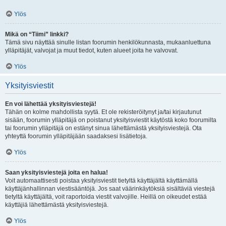
Ylös
Mikä on “Tiimi” linkki?
Tämä sivu näyttää sinulle listan foorumin henkilökunnasta, mukaanluettuna
ylläpitäjät, valvojat ja muut tiedot, kuten alueet joita he valvovat.
Ylös
Yksityisviestit
En voi lähettää yksityisviestejä!
Tähän on kolme mahdollista syytä. Et ole rekisteröitynyt ja/tai kirjautunut
sisään, foorumin ylläpitäjä on poistanut yksityisviestit käytöstä koko foorumilta
tai foorumin ylläpitäjä on estänyt sinua lähettämästä yksityisviestejä. Ota
yhteyttä foorumin ylläpitäjään saadaksesi lisätietoja.
Ylös
Saan yksityisviestejä joita en halua!
Voit automaattisesti poistaa yksityisviestit tietyltä käyttäjältä käyttämällä
käyttäjänhallinnan viestisääntöjä. Jos saat väärinkäytöksiä sisältäviä viestejä
tietyltä käyttäjältä, voit raportoida viestit valvojille. Heillä on oikeudet estää
käyttäjiä lähettämästä yksityisviestejä.
Ylös