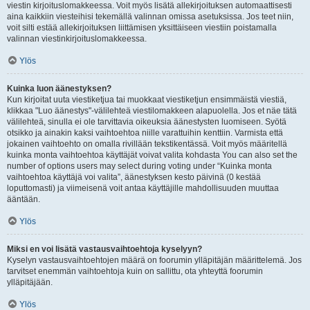
viestin kirjoituslomakkeessa. Voit myös lisätä allekirjoituksen automaattisesti
aina kaikkiin viesteihisi tekemällä valinnan omissa asetuksissa. Jos teet niin,
voit silti estää allekirjoituksen liittämisen yksittäiseen viestiin poistamalla
valinnan viestinkirjoituslomakkeessa.
Ylös
Kuinka luon äänestyksen?
Kun kirjoitat uuta viestiketjua tai muokkaat viestiketjun ensimmäistä viestiä,
klikkaa "Luo äänestys"-välilehteä viestilomakkeen alapuolella. Jos et näe tätä
välilehteä, sinulla ei ole tarvittavia oikeuksia äänestysten luomiseen. Syötä
otsikko ja ainakin kaksi vaihtoehtoa niille varattuihin kenttiin. Varmista että
jokainen vaihtoehto on omalla rivillään tekstikentässä. Voit myös määritellä
kuinka monta vaihtoehtoa käyttäjät voivat valita kohdasta You can also set the
number of options users may select during voting under “Kuinka monta
vaihtoehtoa käyttäjä voi valita”, äänestyksen kesto päivinä (0 kestää
loputtomasti) ja viimeisenä voit antaa käyttäjille mahdollisuuden muuttaa
ääntään.
Ylös
Miksi en voi lisätä vastausvaihtoehtoja kyselyyn?
Kyselyn vastausvaihtoehtojen määrä on foorumin ylläpitäjän määrittelemä. Jos
tarvitset enemmän vaihtoehtoja kuin on sallittu, ota yhteyttä foorumin
ylläpitäjään.
Ylös