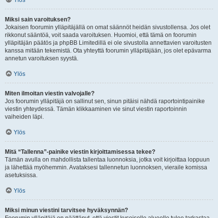
Ylös
Miksi sain varoituksen?
Jokaisen foorumin ylläpitäjällä on omat säännöt heidän sivustollensa. Jos olet
rikkonut sääntöä, voit saada varoituksen. Huomioi, että tämä on foorumin
ylläpitäjän päätös ja phpBB Limitedillä ei ole sivustolla annettavien varoitusten
kanssa mitään tekemistä. Ota yhteyttä foorumin ylläpitäjään, jos olet epävarma
annetun varoituksen syystä.
Ylös
Miten ilmoitan viestin valvojalle?
Jos foorumin ylläpitäjä on sallinut sen, sinun pitäisi nähdä raportointipainike
viestin yhteydessä. Tämän klikkaaminen vie sinut viestin raportoinnin
vaiheiden läpi.
Ylös
Mitä “Tallenna”-painike viestin kirjoittamisessa tekee?
Tämän avulla on mahdollista tallentaa luonnoksia, jotka voit kirjoittaa loppuun
ja lähettää myöhemmin. Avataksesi tallennetun luonnoksen, vieraile komissa
asetuksissa.
Ylös
Miksi minun viestini tarvitsee hyväksynnän?