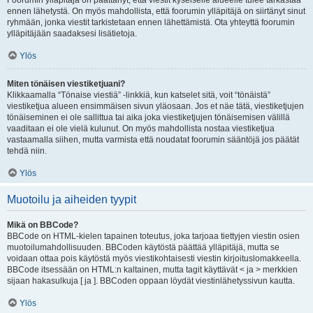
Foorumin ylläpitäjä on päättänyt, että viestit kyseiselle alueelle tulee tarkastaa
ennen lähetystä. On myös mahdollista, että foorumin ylläpitäjä on siirtänyt sinut
ryhmään, jonka viestit tarkistetaan ennen lähettämistä. Ota yhteyttä foorumin
ylläpitäjään saadaksesi lisätietoja.
Ylös
Miten tönäisen viestiketjuani?
Klikkaamalla “Tönaise viestiä” -linkkiä, kun katselet sitä, voit “tönäistä”
viestiketjua alueen ensimmäisen sivun yläosaan. Jos et näe tätä, viestiketjujen
tönäiseminen ei ole sallittua tai aika joka viestiketjujen tönäisemisen välillä
vaaditaan ei ole vielä kulunut. On myös mahdollista nostaa viestiketjua
vastaamalla siihen, mutta varmista että noudatat foorumin sääntöjä jos päätät
tehdä niin.
Ylös
Muotoilu ja aiheiden tyypit
Mikä on BBCode?
BBCode on HTML-kielen tapainen toteutus, joka tarjoaa tiettyjen viestin osien
muotoilumahdollisuuden. BBCoden käytöstä päättää ylläpitäjä, mutta se
voidaan ottaa pois käytöstä myös viestikohtaisesti viestin kirjoituslomakkeella.
BBCode itsessään on HTML:n kaltainen, mutta tagit käyttävät < ja > merkkien
sijaan hakasulkuja [ ja ]. BBCoden oppaan löydät viestinlähetyssivun kautta.
Ylös