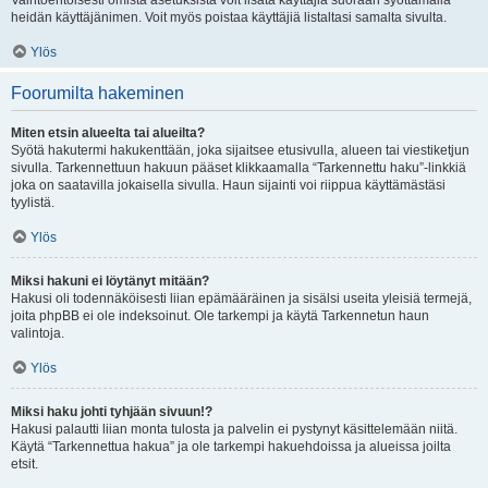
Vaihtoehtoisesti omista asetuksista voit lisätä käyttäjiä suoraan syöttämällä
heidän käyttäjänimen. Voit myös poistaa käyttäjiä listaltasi samalta sivulta.
Ylös
Foorumilta hakeminen
Miten etsin alueelta tai alueilta?
Syötä hakutermi hakukenttään, joka sijaitsee etusivulla, alueen tai viestiketjun
sivulla. Tarkennettuun hakuun pääset klikkaamalla “Tarkennettu haku”-linkkiä
joka on saatavilla jokaisella sivulla. Haun sijainti voi riippua käyttämästäsi
tyylistä.
Ylös
Miksi hakuni ei löytänyt mitään?
Hakusi oli todennäköisesti liian epämääräinen ja sisälsi useita yleisiä termejä,
joita phpBB ei ole indeksoinut. Ole tarkempi ja käytä Tarkennetun haun
valintoja.
Ylös
Miksi haku johti tyhjään sivuun!?
Hakusi palautti liian monta tulosta ja palvelin ei pystynyt käsittelemään niitä.
Käytä “Tarkennettua hakua” ja ole tarkempi hakuehdoissa ja alueissa joilta
etsit.