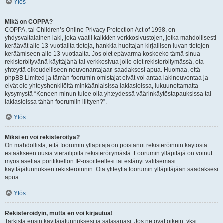
Ylös
Mikä on COPPA?
COPPA, tai Children’s Online Privacy Protection Act of 1998, on
yhdysvaltalainen laki, joka vaatii kaikkien verkkosivustojen, jotka mahdollisesti
keräävät alle 13-vuotiailta tietoja, hankkia huoltajan kirjallisen luvan tietojen
keräämiseen alle 13-vuotiaalta. Jos olet epävarma koskeeko tämä sinua
rekisteröityvänä käyttäjänä tai verkkosivua jolle olet rekisteröitymässä, ota
yhteyttä oikeudelliseen neuvonantajaan saadaksesi apua. Huomaa, että
phpBB Limited ja tämän foorumin omistajat eivät voi antaa lakineuvontaa ja
eivät ole yhteyshenkilöitä minkäänlaisissa lakiasioissa, lukuunottamatta
kysymystä “Keneen minun tulee olla yhteydessä väärinkäytöstapauksissa tai
lakiasioissa tähän foorumiin liittyen?”.
Ylös
Miksi en voi rekisteröityä?
On mahdollista, että foorumin ylläpitäjä on poistanut rekisteröinnin käytöstä
estääkseen uusia vierailijoita rekisteröitymästä. Foorumin ylläpitäjä on voinut
myös asettaa porttikiellon IP-osoitteellesi tai estänyt valitsemasi
käyttäjätunnuksen rekisteröinnin. Ota yhteyttä foorumin ylläpitäjään saadaksesi
apua.
Ylös
Rekisteröidyin, mutta en voi kirjautua!
Tarkista ensin käyttäjätunnuksesi ja salasanasi. Jos ne ovat oikein, yksi