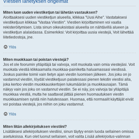
Viestien lähetyksen ongelmat
Miten luon uuden viestiketjun tai lähetän vastauksen?
Aloittaaksesi uuden viestiketjun alueella, klikkaa "Uusi Aihe". Vastataksesi
viestiketjuun klikkaa "Vastaa Viestiin". Viestien kirjoittaminen voi vaatia
rekisteröitymisen. Lista sinun oikeuksistasi alueella on nähtävillä alueen ja
viestiketjun alalaidassa. Esimerkiksi: Voit kirjoittaa uusia viestejä, Voit lähettää
liitetiedostoja, jne.
Ylös
Miten muokkaan tai poistan viestejä?
Jos et ole foorumin ylläpitäjä tai valvoja, voit muokata vain omia viestejäsi. Voit
muokata viestiä klikkaamalla muokkaa-painiketta haluamassasi viestissä.
Joskus painike toimii vain tietyn ajan viestin luomisen jälkeen. Jos joku on jo
vastannut viestiin, löydät viestiketjuun palatessasi pienen tekstin viestisi alla,
joka kertoo viestin muokkauskertojen lukumäärän ja muokkausajan. Tämä
näkyy vain jos joku on vastannut viestiin. Se ei näy, jos valvoja tai ylläpitäjä
muokkaa viestiä, mutta he saattavat jättää pienen huomautuksen viestin
muokkaamisen syistä niin halutessaan. Huomaa, että normaalit käyttäjät eivät
voi poistaa viestejä, jos niihin on joku vastannut.
Ylös
Miten liitän allekirjoituksen viestiini?
Lisätäksesi allekirjoituksen viestiisi, sinun täytyy ensin luoda sellainen omissa
asetuksissa. Kun olet luonut sellaisen, voit valita
Lisää allekirjoitus
-valinnan