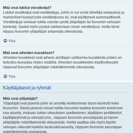
Mitä ovat lukitut viestiketjut?
Lukitut viestiketjut ovat viestiketjuja, joihin ei voi enää lähettää vastauksia ja
mahdolliset kyselyt joita viestiketjussa oli, ovat päättyneet automaattisesti.
Viestiketjuja voidaan lukita useista syistä ylläpitäjän tai foorumin valvojan
toimesta. Saatat myös pystyä lukitsemaan oman viestiketjusi, mutta tämä
riippuu foorumin ylläpitäjän antamista oikeuksista.
Ylös
Mitä ovat aiheiden kuvakkeet?
Aiheiden kuvakkeet ovat aiheen aloittajan valitsemia kuvakkeita joiden on
tarkoitus kuvastaa niiden sisältöä. Aiheiden kuvakkeiden käyttöoikeudet
riippuvat foorumin ylläpitäjän määrittelemistä oikeuksista.
Ylös
Käyttäjätasot ja ryhmät
Mitä ovat ylläpitäjät?
Ylläpitäjät ovat jäseniä joille on annettu korkeimman tason kontrolli koko
foorumiin. Nämä jäsenet voivat hallita foorumin kaikkia foorumin toiminnan
osa-alueita, mukaan lukien oikeuksien asettaminen, käyttäjien porttikiellot,
käyttäjäryhmät ja valvojat yms., riippuen foorumin perustajasta ja hänen
ylläpitäjille määrittelemistä oikeuksista. Heillä saattaa olla myös täydet
valvojan oikeudet kaikilla keskustelualueilla, riippuen foorumin perustajan
määrittelemistä asetuksista.