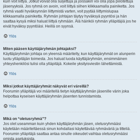
kuin voit liittyä. Jotkut voivat olla suljettuja ja joissakin voi olla jopa piilotettuja
jäsenyyksiä. Jos ryhmä on avoin, voit liittyä siihen klikkaamalla painiketta. Jos
ryhmä vaatii hyväksynnän liittymistä varten, voit pyytää liittymislupaa
klikkaamalla painiketta. Ryhmän johtajan täytyy hyväksyä pyyntösi ja hän
saattaa kysyä miksi haluat liittyä ryhmään. Älä häiriköi ryhmän ylläpitäjiä jos he
eivät hyväksy pyyntöäsi. Heillä on syynsä.
Ylös
Miten pääsen käyttäjäryhmän johtajaksi?
Käyttäjäryhmän johtaja on yleensä määritelty, kun käyttäjäryhmät on alunperin
luotu ylläpitäjän toimesta. Jos haluat luoda käyttäjäryhmän, ensimmäinen
yhteyshenkilösi tulisi olla ylläpitäjä. Kokeile yksityisviestin lähettämistä.
Ylös
Miksi jotkut käyttäjäryhmät näkyvät eri väreillä?
Foorumin ylläpitäjä voi määritellä tietyn käyttäjäryhmän jäsenille värin joka
helpottaa kyseisen käyttäjäryhmän jäsenten tunnistamista.
Ylös
Mikä on “oletusryhmä”?
Jos olet useamman kuin yhden käyttäjäryhmän jäsen, oletusryhmääsi
käytetään määriteltäessä sinun kohdallasi käytettävää ryhmäväriä ja titteliä.
Foorumin ylläpitäjä saattaa antaa sinulle oikeudet vaihtaa oletusryhmääsi
omista asetuksista.