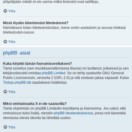
ylläpitäjään mikäli et ole varma mitkä tiedostot ovat sallittuja..
Ylös
Mistä löydän lähettämäni liitetiedostot?
Nähdäksesi listan liitetiedostoistasi, mene omiin asetuksiin ja seuraa linkkejä
liitetiedostot-osioon.
Ylös
phpBB -asiat
Kuka kirjoitti tämän foorumisovelluksen?
Tämä sovellus (sen muokkaamattomassa tilassa) on tuottanut, julkaissut ja sen
tekijänoikeudet omistaa
phpBB Limited
. Se on tehty saataville GNU General
Public Licensenssin, versiolla 2 (GPL-2.0) ja sitä voidaan jakaa vapaasti. Katso
Tietoja phpBB:stä
saadaksesi lisätietoja.
Ylös
Miksi ominaisuutta X ei ole saatavilla?
Tämä ohjelmisto on phpBB Limitedin kirjoittama ja lisensoima. Jos uskot, että
ominaisuus tulisi lisätä, vieraile
phpBB ideakeskuksessa
, jossa voit äänestää
olemassa olevia ideoita tai lähettää uuden.
Ylös