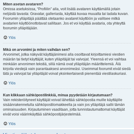
Miten asetan avataren?
Omissa asetuksissa, “Profiilin” alla, voit lisätä avataren käyttämällä jotain
neljästä tavasta: Gravatar, galleriasta, käyttää kuvaa muualta tai ladata kuvan.
Foorumin ylläpitäjä päättää otetaanko avataret käyttöön ja valitsee mitkä
avatarien käyttöönottotavat sallitaan. Jos et voi käyttää avataria, ota yhteyttä
foorumin ylläpitäjään.
Ylös
Mikä on arvonimi ja miten vaihdan sen?
Arvonimet, jotka näkyvät käyttäjänimesi alla osoittavat kirjoittamiesi viestien
määrän tai tietyt käyttäjät, kuten ylläpitäjät tai valvojat. Yleensä et voi vaihtaa
minkään arvonimen tekstiä, sillä nämä ovat ylläpitäjän määrittelemiä. Älä
kirjoita viestejä vain parantaaksesi arvonimeäsi. Useimmat foorumit eivät siedä
tätä ja valvojat tai ylläpitäjät voivat yksinkertaisesti pienentää viestilaskuriasi.
Ylös
Kun klikkaan sähköpostilinkkiä, minua pyydetään kirjautumaan?
Vain rekisteröityneet käyttäjät voivat lähettää sähköpostia muille käyttäjille
sisäänrakennetulla sähköpostilomakkeella ja vain jos ylläpitäjä sallii tämän
ominaisuuden. Kirjautuminen vaaditaan, jotta tunnistautumattomat käyttäjät
eivät voisi väärinkäyttää sähköpostijärjestelmää.
Ylös