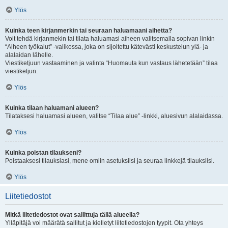
Ylös
Kuinka teen kirjanmerkin tai seuraan haluamaani aihetta?
Voit tehdä kirjanmekin tai tilata haluamasi aiheen valitsemalla sopivan linkin
“Aiheen työkalut” -valikossa, joka on sijoitettu kätevästi keskustelun ylä- ja
alalaidan lähelle.
Viestiketjuun vastaaminen ja valinta “Huomauta kun vastaus lähetetään” tilaa
viestiketjun.
Ylös
Kuinka tilaan haluamani alueen?
Tilataksesi haluamasi alueen, valitse “Tilaa alue” -linkki, aluesivun alalaidassa.
Ylös
Kuinka poistan tilaukseni?
Poistaaksesi tilauksiasi, mene omiin asetuksiisi ja seuraa linkkejä tilauksiisi.
Ylös
Liitetiedostot
Mitkä liitetiedostot ovat sallittuja tällä alueella?
Ylläpitäjä voi määrätä sallitut ja kielletyt liitetiedostojen tyypit. Ota yhteys