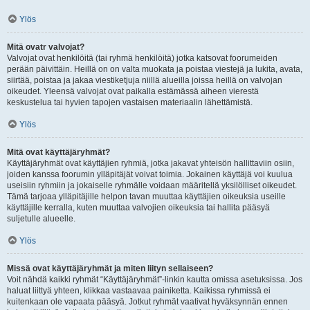
Ylös
Mitä ovatr valvojat?
Valvojat ovat henkilöitä (tai ryhmä henkilöitä) jotka katsovat foorumeiden
perään päivittäin. Heillä on on valta muokata ja poistaa viestejä ja lukita, avata,
siirtää, poistaa ja jakaa viestiketjuja niillä alueilla joissa heillä on valvojan
oikeudet. Yleensä valvojat ovat paikalla estämässä aiheen vierestä
keskustelua tai hyvien tapojen vastaisen materiaalin lähettämistä.
Ylös
Mitä ovat käyttäjäryhmät?
Käyttäjäryhmät ovat käyttäjien ryhmiä, jotka jakavat yhteisön hallittaviin osiin,
joiden kanssa foorumin ylläpitäjät voivat toimia. Jokainen käyttäjä voi kuulua
useisiin ryhmiin ja jokaiselle ryhmälle voidaan määritellä yksilölliset oikeudet.
Tämä tarjoaa ylläpitäjille helpon tavan muuttaa käyttäjien oikeuksia useille
käyttäjille kerralla, kuten muuttaa valvojien oikeuksia tai hallita pääsyä
suljetulle alueelle.
Ylös
Missä ovat käyttäjäryhmät ja miten liityn sellaiseen?
Voit nähdä kaikki ryhmät “Käyttäjäryhmät”-linkin kautta omissa asetuksissa. Jos
haluat liittyä yhteen, klikkaa vastaavaa painiketta. Kaikissa ryhmissä ei
kuitenkaan ole vapaata pääsyä. Jotkut ryhmät vaativat hyväksynnän ennen