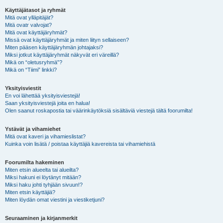
Käyttäjätasot ja ryhmät
Mitä ovat ylläpitäjät?
Mitä ovatr valvojat?
Mitä ovat käyttäjäryhmät?
Missä ovat käyttäjäryhmät ja miten liityn sellaiseen?
Miten pääsen käyttäjäryhmän johtajaksi?
Miksi jotkut käyttäjäryhmät näkyvät eri väreillä?
Mikä on “oletusryhmä”?
Mikä on “Tiimi” linkki?
Yksityisviestit
En voi lähettää yksityisviestejä!
Saan yksityisviestejä joita en halua!
Olen saanut roskapostia tai väärinkäytöksiä sisältäviä viestejä tältä foorumilta!
Ystävät ja vihamiehet
Mitä ovat kaveri ja vihamieslistat?
Kuinka voin lisätä / poistaa käyttäjiä kavereista tai vihamiehistä
Foorumilta hakeminen
Miten etsin alueelta tai alueilta?
Miksi hakuni ei löytänyt mitään?
Miksi haku johti tyhjään sivuun!?
Miten etsin käyttäjiä?
Miten löydän omat viestini ja viestiketjuni?
Seuraaminen ja kirjanmerkit