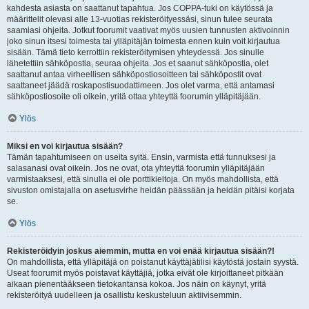
kahdesta asiasta on saattanut tapahtua. Jos COPPA-tuki on käytössä ja
määrittelit olevasi alle 13-vuotias rekisteröityessäsi, sinun tulee seurata
saamiasi ohjeita. Jotkut foorumit vaativat myös uusien tunnusten aktivoinnin
joko sinun itsesi toimesta tai ylläpitäjän toimesta ennen kuin voit kirjautua
sisään. Tämä tieto kerrottiin rekisteröitymisen yhteydessä. Jos sinulle
lähetettiin sähköpostia, seuraa ohjeita. Jos et saanut sähköpostia, olet
saattanut antaa virheellisen sähköpostiosoitteen tai sähköpostit ovat
saattaneet jäädä roskapostisuodattimeen. Jos olet varma, että antamasi
sähköpostiosoite oli oikein, yritä ottaa yhteyttä foorumin ylläpitäjään.
Ylös
Miksi en voi kirjautua sisään?
Tämän tapahtumiseen on useita syitä. Ensin, varmista että tunnuksesi ja
salasanasi ovat oikein. Jos ne ovat, ota yhteyttä foorumin ylläpitäjään
varmistaaksesi, että sinulla ei ole porttikieltoja. On myös mahdollista, että
sivuston omistajalla on asetusvirhe heidän päässään ja heidän pitäisi korjata
se.
Ylös
Rekisteröidyin joskus aiemmin, mutta en voi enää kirjautua sisään?!
On mahdollista, että ylläpitäjä on poistanut käyttäjätilisi käytöstä jostain syystä.
Useat foorumit myös poistavat käyttäjiä, jotka eivät ole kirjoittaneet pitkään
aikaan pienentääkseen tietokantansa kokoa. Jos näin on käynyt, yritä
rekisteröityä uudelleen ja osallistu keskusteluun aktiivisemmin.