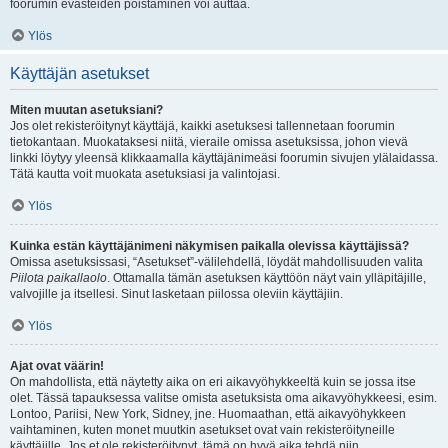
foorumin evästeiden poistaminen voi auttaa.
Ylös
Käyttäjän asetukset
Miten muutan asetuksiani?
Jos olet rekisteröitynyt käyttäjä, kaikki asetuksesi tallennetaan foorumin
tietokantaan. Muokataksesi niitä, vieraile omissa asetuksissa, johon vievä
linkki löytyy yleensä klikkaamalla käyttäjänimeäsi foorumin sivujen ylälaidassa.
Tätä kautta voit muokata asetuksiasi ja valintojasi.
Ylös
Kuinka estän käyttäjänimeni näkymisen paikalla olevissa käyttäjissä?
Omissa asetuksissasi, “Asetukset”-välilehdellä, löydät mahdollisuuden valita
Piilota paikallaolo
. Ottamalla tämän asetuksen käyttöön näyt vain ylläpitäjille,
valvojille ja itsellesi. Sinut lasketaan piilossa oleviin käyttäjiin.
Ylös
Ajat ovat väärin!
On mahdollista, että näytetty aika on eri aikavyöhykkeeltä kuin se jossa itse
olet. Tässä tapauksessa valitse omista asetuksista oma aikavyöhykkeesi, esim.
Lontoo, Pariisi, New York, Sidney, jne. Huomaathan, että aikavyöhykkeen
vaihtaminen, kuten monet muutkin asetukset ovat vain rekisteröityneille
käyttäjille. Jos et ole rekisteröitynyt, tämä on hyvä aika tehdä niin.