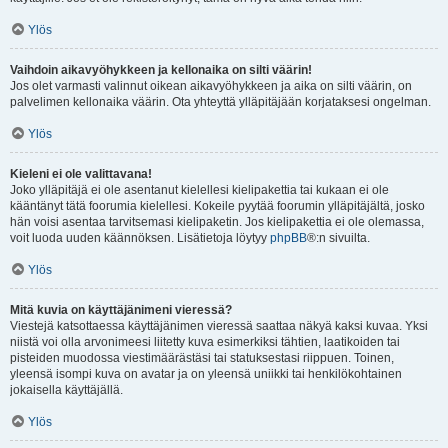
Ylös
Vaihdoin aikavyöhykkeen ja kellonaika on silti väärin!
Jos olet varmasti valinnut oikean aikavyöhykkeen ja aika on silti väärin, on
palvelimen kellonaika väärin. Ota yhteyttä ylläpitäjään korjataksesi ongelman.
Ylös
Kieleni ei ole valittavana!
Joko ylläpitäjä ei ole asentanut kielellesi kielipakettia tai kukaan ei ole
kääntänyt tätä foorumia kielellesi. Kokeile pyytää foorumin ylläpitäjältä, josko
hän voisi asentaa tarvitsemasi kielipaketin. Jos kielipakettia ei ole olemassa,
voit luoda uuden käännöksen. Lisätietoja löytyy
phpBB
®:n sivuilta.
Ylös
Mitä kuvia on käyttäjänimeni vieressä?
Viestejä katsottaessa käyttäjänimen vieressä saattaa näkyä kaksi kuvaa. Yksi
niistä voi olla arvonimeesi liitetty kuva esimerkiksi tähtien, laatikoiden tai
pisteiden muodossa viestimäärästäsi tai statuksestasi riippuen. Toinen,
yleensä isompi kuva on avatar ja on yleensä uniikki tai henkilökohtainen
jokaisella käyttäjällä.
Ylös