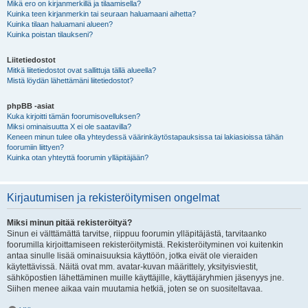
Mikä ero on kirjanmerkillä ja tilaamisella?
Kuinka teen kirjanmerkin tai seuraan haluamaani aihetta?
Kuinka tilaan haluamani alueen?
Kuinka poistan tilaukseni?
Liitetiedostot
Mitkä liitetiedostot ovat sallittuja tällä alueella?
Mistä löydän lähettämäni liitetiedostot?
phpBB -asiat
Kuka kirjoitti tämän foorumisovelluksen?
Miksi ominaisuutta X ei ole saatavilla?
Keneen minun tulee olla yhteydessä väärinkäytöstapauksissa tai lakiasioissa tähän
foorumiin liittyen?
Kuinka otan yhteyttä foorumin ylläpitäjään?
Kirjautumisen ja rekisteröitymisen ongelmat
Miksi minun pitää rekisteröityä?
Sinun ei välttämättä tarvitse, riippuu foorumin ylläpitäjästä, tarvitaanko
foorumilla kirjoittamiseen rekisteröitymistä. Rekisteröityminen voi kuitenkin
antaa sinulle lisää ominaisuuksia käyttöön, jotka eivät ole vieraiden
käytettävissä. Näitä ovat mm. avatar-kuvan määrittely, yksityisviestit,
sähköpostien lähettäminen muille käyttäjille, käyttäjäryhmien jäsenyys jne.
Siihen menee aikaa vain muutamia hetkiä, joten se on suositeltavaa.