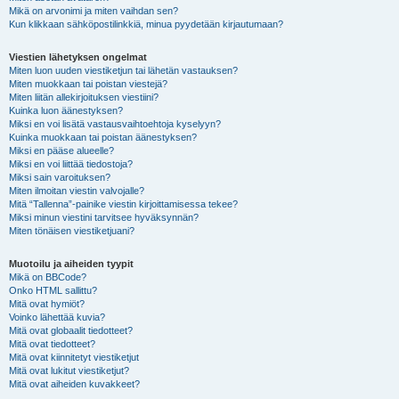
Mikä on arvonimi ja miten vaihdan sen?
Kun klikkaan sähköpostilinkkiä, minua pyydetään kirjautumaan?
Viestien lähetyksen ongelmat
Miten luon uuden viestiketjun tai lähetän vastauksen?
Miten muokkaan tai poistan viestejä?
Miten liitän allekirjoituksen viestiini?
Kuinka luon äänestyksen?
Miksi en voi lisätä vastausvaihtoehtoja kyselyyn?
Kuinka muokkaan tai poistan äänestyksen?
Miksi en pääse alueelle?
Miksi en voi liittää tiedostoja?
Miksi sain varoituksen?
Miten ilmoitan viestin valvojalle?
Mitä “Tallenna”-painike viestin kirjoittamisessa tekee?
Miksi minun viestini tarvitsee hyväksynnän?
Miten tönäisen viestiketjuani?
Muotoilu ja aiheiden tyypit
Mikä on BBCode?
Onko HTML sallittu?
Mitä ovat hymiöt?
Voinko lähettää kuvia?
Mitä ovat globaalit tiedotteet?
Mitä ovat tiedotteet?
Mitä ovat kiinnitetyt viestiketjut
Mitä ovat lukitut viestiketjut?
Mitä ovat aiheiden kuvakkeet?