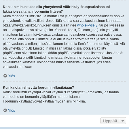
Keneen minun tulee olla yhteydessä väärinkäytöstapauksissa tai
lakiasioissa tähän foorumiin liittyen?
Kuka tahansa “Tiimi”-sivulla mainituista ylläpitäjistä on todennäköisesti sopiva
yhteyshenkilö valituksillesi. Jos et tätä kautta saa vastausta, sinun kannattaa
ottaa yhteyttä verkkotunnuksen omistajaan (tee
whois-kysely
) tai jos kyseessä
on ilmaispalvelussa oleva (esim. Yahoo!, free.fr, f2s.com, jne.), ota yhteyttä
ylläpitoon tai väärinkäytöksistä vastaavaan osastoon kyseisessä palvelussa.
Huomaa, että phpBB Limitedillä
ei ole lainkaan toimivaltaa
ja sitä ei voida
pitää vastuussa miten, missä tai kenen toimesta tämä foorumi on käytössä. Älä
ota yhteyttä phpBB Limitediin missään lakiasioissa
jotka eivät liity
phpBB.com-sivustoon tai pelkkään phpBB-sovellukseen itseensä. Jos lähetät
sähköpostia phpBB Limitedille
mistään kolmannen osapuolen
tämän
sovelluksen käytöstä, voit odottaa niukkasanaista vastausta, jos edes
vastausta lainkaan.
Ylös
Kuinka otan yhteyttä foorumin ylläpitäjään?
Kaikki foorumin käyttäjät voivat käyttää “Ota yhteyttä” -lomaketta, jos täämä
vaihtoehto on foorumin ylläpitäjän mahdollistama.
Foorumin käyttäjät voivat käyttää myös “Tiimi”-linkkiä.
Ylös
Hyppää