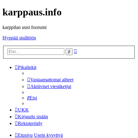
karppaus.info
karppilan uusi foorumi
Hyppää sisältöön
Tarkennettu
Etsi
haku
Pikalinkit
Vastaamattomat aiheet
Aktiiviset viestiketjut
Etsi
UKK
Kirjaudu sisään
Rekisteröidy
Etusivu
Usein kysyttyä