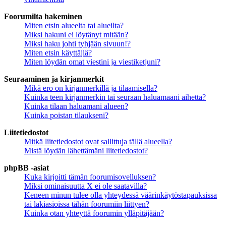
Foorumilta hakeminen
Miten etsin alueelta tai alueilta?
Miksi hakuni ei löytänyt mitään?
Miksi haku johti tyhjään sivuun!?
Miten etsin käyttäjiä?
Miten löydän omat viestini ja viestiketjuni?
Seuraaminen ja kirjanmerkit
Mikä ero on kirjanmerkillä ja tilaamisella?
Kuinka teen kirjanmerkin tai seuraan haluamaani aihetta?
Kuinka tilaan haluamani alueen?
Kuinka poistan tilaukseni?
Liitetiedostot
Mitkä liitetiedostot ovat sallittuja tällä alueella?
Mistä löydän lähettämäni liitetiedostot?
phpBB -asiat
Kuka kirjoitti tämän foorumisovelluksen?
Miksi ominaisuutta X ei ole saatavilla?
Keneen minun tulee olla yhteydessä väärinkäytöstapauksissa
tai lakiasioissa tähän foorumiin liittyen?
Kuinka otan yhteyttä foorumin ylläpitäjään?