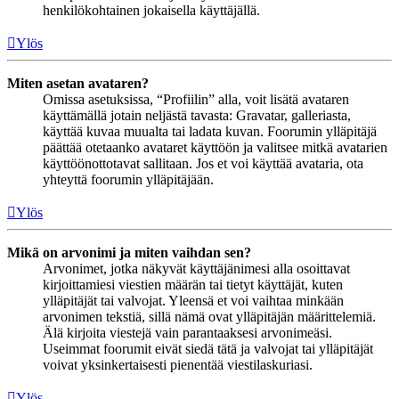
henkilökohtainen jokaisella käyttäjällä.
Ylös
Miten asetan avataren?
Omissa asetuksissa, “Profiilin” alla, voit lisätä avataren
käyttämällä jotain neljästä tavasta: Gravatar, galleriasta,
käyttää kuvaa muualta tai ladata kuvan. Foorumin ylläpitäjä
päättää otetaanko avataret käyttöön ja valitsee mitkä avatarien
käyttöönottotavat sallitaan. Jos et voi käyttää avataria, ota
yhteyttä foorumin ylläpitäjään.
Ylös
Mikä on arvonimi ja miten vaihdan sen?
Arvonimet, jotka näkyvät käyttäjänimesi alla osoittavat
kirjoittamiesi viestien määrän tai tietyt käyttäjät, kuten
ylläpitäjät tai valvojat. Yleensä et voi vaihtaa minkään
arvonimen tekstiä, sillä nämä ovat ylläpitäjän määrittelemiä.
Älä kirjoita viestejä vain parantaaksesi arvonimeäsi.
Useimmat foorumit eivät siedä tätä ja valvojat tai ylläpitäjät
voivat yksinkertaisesti pienentää viestilaskuriasi.
Ylös