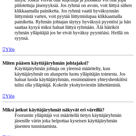
piilotettuja jäsenyyksiä. Jos ryhmä on avoin, voit liittyä siihen
klikkaamalla painiketta. Jos ryhmä vaatii hyväksynnän
liittymistä varten, voit pyytää liittymislupaa klikkaamalla
painiketta. Ryhmän johtajan täytyy hyväksyä pyyntösi ja hän
saattaa kysyä miksi haluat liittyä ryhmään. Älä häiriköi
ryhmän ylläpitäjiä jos he eivät hyväksy pyyntöäsi. Heillä on
syynsä.
Ylös
Miten pääsen käyttäjäryhmän johtajaksi?
Käyttäjäryhmän johtaja on yleensä määritelty, kun
käyttäjäryhmät on alunperin luotu ylläpitäjän toimesta. Jos
haluat luoda käyttäjäryhmän, ensimmäinen yhteyshenkilösi
tulisi olla ylläpitäjä. Kokeile yksityisviestin lähettämistä.
Ylös
Miksi jotkut käyttäjäryhmät näkyvät eri väreillä?
Foorumin ylläpitäjä voi määritellä tietyn käyttäjäryhmän
jäsenille värin joka helpottaa kyseisen käyttäjäryhmän
jäsenten tunnistamista.