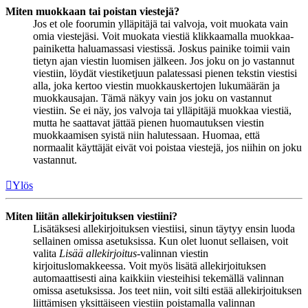
Miten muokkaan tai poistan viestejä?
Jos et ole foorumin ylläpitäjä tai valvoja, voit muokata vain
omia viestejäsi. Voit muokata viestiä klikkaamalla muokkaa-
painiketta haluamassasi viestissä. Joskus painike toimii vain
tietyn ajan viestin luomisen jälkeen. Jos joku on jo vastannut
viestiin, löydät viestiketjuun palatessasi pienen tekstin viestisi
alla, joka kertoo viestin muokkauskertojen lukumäärän ja
muokkausajan. Tämä näkyy vain jos joku on vastannut
viestiin. Se ei näy, jos valvoja tai ylläpitäjä muokkaa viestiä,
mutta he saattavat jättää pienen huomautuksen viestin
muokkaamisen syistä niin halutessaan. Huomaa, että
normaalit käyttäjät eivät voi poistaa viestejä, jos niihin on joku
vastannut.
Ylös
Miten liitän allekirjoituksen viestiini?
Lisätäksesi allekirjoituksen viestiisi, sinun täytyy ensin luoda
sellainen omissa asetuksissa. Kun olet luonut sellaisen, voit
valita
Lisää allekirjoitus
-valinnan viestin
kirjoituslomakkeessa. Voit myös lisätä allekirjoituksen
automaattisesti aina kaikkiin viesteihisi tekemällä valinnan
omissa asetuksissa. Jos teet niin, voit silti estää allekirjoituksen
liittämisen yksittäiseen viestiin poistamalla valinnan