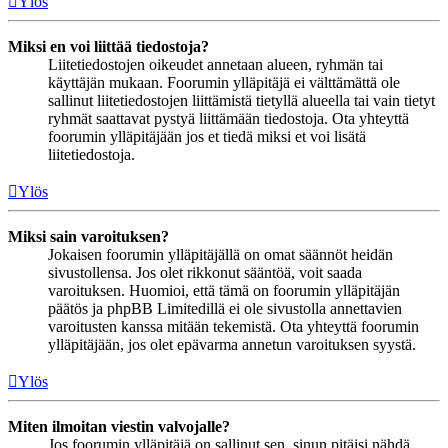
Ylös
Miksi en voi liittää tiedostoja?
Liitetiedostojen oikeudet annetaan alueen, ryhmän tai
käyttäjän mukaan. Foorumin ylläpitäjä ei välttämättä ole
sallinut liitetiedostojen liittämistä tietyllä alueella tai vain tietyt
ryhmät saattavat pystyä liittämään tiedostoja. Ota yhteyttä
foorumin ylläpitäjään jos et tiedä miksi et voi lisätä
liitetiedostoja.
Ylös
Miksi sain varoituksen?
Jokaisen foorumin ylläpitäjällä on omat säännöt heidän
sivustollensa. Jos olet rikkonut sääntöä, voit saada
varoituksen. Huomioi, että tämä on foorumin ylläpitäjän
päätös ja phpBB Limitedillä ei ole sivustolla annettavien
varoitusten kanssa mitään tekemistä. Ota yhteyttä foorumin
ylläpitäjään, jos olet epävarma annetun varoituksen syystä.
Ylös
Miten ilmoitan viestin valvojalle?
Jos foorumin ylläpitäjä on sallinut sen, sinun pitäisi nähdä