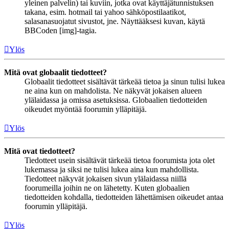
yleinen palvelin) tai kuviin, jotka ovat käyttäjätunnistuksen
takana, esim. hotmail tai yahoo sähköpostilaatikot,
salasanasuojatut sivustot, jne. Näyttääksesi kuvan, käytä
BBCoden [img]-tagia.
Ylös
Mitä ovat globaalit tiedotteet?
Globaalit tiedotteet sisältävät tärkeää tietoa ja sinun tulisi lukea
ne aina kun on mahdolista. Ne näkyvät jokaisen alueen
ylälaidassa ja omissa asetuksissa. Globaalien tiedotteiden
oikeudet myöntää foorumin ylläpitäjä.
Ylös
Mitä ovat tiedotteet?
Tiedotteet usein sisältävät tärkeää tietoa foorumista jota olet
lukemassa ja siksi ne tulisi lukea aina kun mahdollista.
Tiedotteet näkyvät jokaisen sivun ylälaidassa niillä
foorumeilla joihin ne on lähetetty. Kuten globaalien
tiedotteiden kohdalla, tiedotteiden lähettämisen oikeudet antaa
foorumin ylläpitäjä.
Ylös