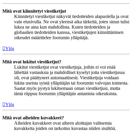
Mitä ovat kiinnitetyt viestiketjut
Kiinnitetyt viestiketjut näkyvät tiedotteiden alapuolella ja ovat
vain etusivulla. Ne ovat yleensä aika tärkeitä, joten sinun tulisi
lukea ne aina kun mahdollista. Kuten tiedotteiden ja
globaalien tiedotteiden kanssa, viestiketjujen kiinnittämisen
oikeudet määrittelee foorumin ylläpitäjä.
Ylös
Mitä ovat lukitut viestiketjut?
Lukitut viestiketjut ovat viestiketjuja, joihin ei voi enää
lähettää vastauksia ja mahdolliset kyselyt joita viestiketjussa
oli, ovat päättyneet automaattisesti. Viestiketjuja voidaan
lukita useista syistä ylläpitäjän tai foorumin valvojan toimesta.
Saatat myös pystyä lukitsemaan oman viestiketjusi, mutta
tämä riippuu foorumin ylläpitäjän antamista oikeuksista.
Ylös
Mitä ovat aiheiden kuvakkeet?
Aiheiden kuvakkeet ovat aiheen aloittajan valitsemia
kuvakkeita joiden on tarkoitus kuvastaa niiden sisältöä.