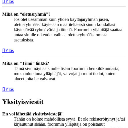
Ylös
Mikä on “oletusryhmä”?
Jos olet useamman kuin yhden käyttäjäryhmän jäsen,
oletusryhmääsi käytetään määriteltäessä sinun kohdallasi
käytettävää ryhmäväriä ja titteliä. Foorumin ylläpitäjä saattaa
antaa sinulle oikeudet vaihtaa oletusryhmääsi omista
asetuksista.
Ylös
Mikä on “Tiimi” linkki?
Tämä sivu näyttää sinulle listan foorumin henkilökunnasta,
mukaanluettuna ylläpitäjät, valvojat ja muut tiedot, kuten
alueet joita he valvovat.
Ylös
Yksityisviestit
En voi lähettää yksityisviestejä!
Tähän on kolme mahdollista syytä. Et ole rekisteröitynyt ja/tai
kirjautunut sisään, foorumin ylläpitäjä on poistanut