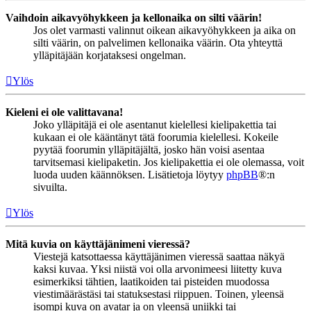
Vaihdoin aikavyöhykkeen ja kellonaika on silti väärin!
Jos olet varmasti valinnut oikean aikavyöhykkeen ja aika on
silti väärin, on palvelimen kellonaika väärin. Ota yhteyttä
ylläpitäjään korjataksesi ongelman.
Ylös
Kieleni ei ole valittavana!
Joko ylläpitäjä ei ole asentanut kielellesi kielipakettia tai
kukaan ei ole kääntänyt tätä foorumia kielellesi. Kokeile
pyytää foorumin ylläpitäjältä, josko hän voisi asentaa
tarvitsemasi kielipaketin. Jos kielipakettia ei ole olemassa, voit
luoda uuden käännöksen. Lisätietoja löytyy
phpBB
®:n
sivuilta.
Ylös
Mitä kuvia on käyttäjänimeni vieressä?
Viestejä katsottaessa käyttäjänimen vieressä saattaa näkyä
kaksi kuvaa. Yksi niistä voi olla arvonimeesi liitetty kuva
esimerkiksi tähtien, laatikoiden tai pisteiden muodossa
viestimäärästäsi tai statuksestasi riippuen. Toinen, yleensä
isompi kuva on avatar ja on yleensä uniikki tai