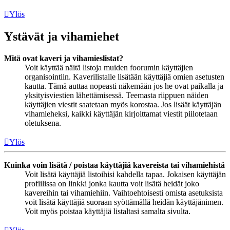
Ylös
Ystävät ja vihamiehet
Mitä ovat kaveri ja vihamieslistat?
Voit käyttää näitä listoja muiden foorumin käyttäjien
organisointiin. Kaverilistalle lisätään käyttäjiä omien asetusten
kautta. Tämä auttaa nopeasti näkemään jos he ovat paikalla ja
yksityisviestien lähettämisessä. Teemasta riippuen näiden
käyttäjien viestit saatetaan myös korostaa. Jos lisäät käyttäjän
vihamieheksi, kaikki käyttäjän kirjoittamat viestit piilotetaan
oletuksena.
Ylös
Kuinka voin lisätä / poistaa käyttäjiä kavereista tai vihamiehistä
Voit lisätä käyttäjiä listoihisi kahdella tapaa. Jokaisen käyttäjän
profiilissa on linkki jonka kautta voit lisätä heidät joko
kavereihin tai vihamiehiin. Vaihtoehtoisesti omista asetuksista
voit lisätä käyttäjiä suoraan syöttämällä heidän käyttäjänimen.
Voit myös poistaa käyttäjiä listaltasi samalta sivulta.