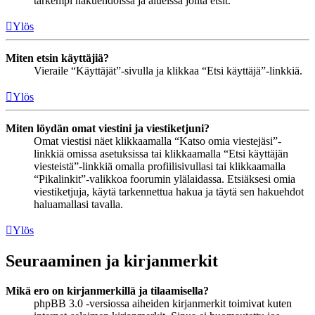
tarkempi hakuehdoissa ja alueissa joilta etsit.
Ylös
Miten etsin käyttäjiä?
Vieraile “Käyttäjät”-sivulla ja klikkaa “Etsi käyttäjä”-linkkiä.
Ylös
Miten löydän omat viestini ja viestiketjuni?
Omat viestisi näet klikkaamalla “Katso omia viestejäsi”-
linkkiä omissa asetuksissa tai klikkaamalla “Etsi käyttäjän
viesteistä”-linkkiä omalla profiilisivullasi tai klikkaamalla
“Pikalinkit”-valikkoa foorumin ylälaidassa. Etsiäksesi omia
viestiketjuja, käytä tarkennettua hakua ja täytä sen hakuehdot
haluamallasi tavalla.
Ylös
Seuraaminen ja kirjanmerkit
Mikä ero on kirjanmerkillä ja tilaamisella?
phpBB 3.0 -versiossa aiheiden kirjanmerkit toimivat kuten