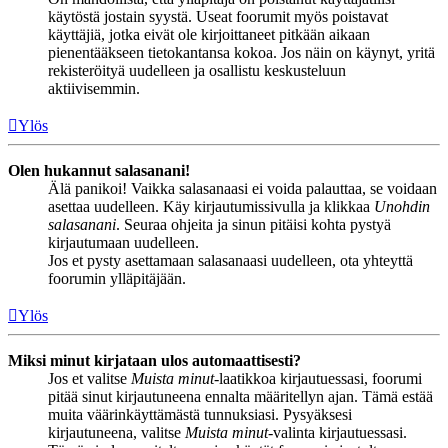
käytöstä jostain syystä. Useat foorumit myös poistavat
käyttäjiä, jotka eivät ole kirjoittaneet pitkään aikaan
pienentääkseen tietokantansa kokoa. Jos näin on käynyt, yritä
rekisteröityä uudelleen ja osallistu keskusteluun
aktiivisemmin.
Ylös
Olen hukannut salasanani!
Älä panikoi! Vaikka salasanaasi ei voida palauttaa, se voidaan
asettaa uudelleen. Käy kirjautumissivulla ja klikkaa
Unohdin
salasanani
. Seuraa ohjeita ja sinun pitäisi kohta pystyä
kirjautumaan uudelleen.
Jos et pysty asettamaan salasanaasi uudelleen, ota yhteyttä
foorumin ylläpitäjään.
Ylös
Miksi minut kirjataan ulos automaattisesti?
Jos et valitse
Muista minut
-laatikkoa kirjautuessasi, foorumi
pitää sinut kirjautuneena ennalta määritellyn ajan. Tämä estää
muita väärinkäyttämästä tunnuksiasi. Pysyäksesi
kirjautuneena, valitse
Muista minut
-valinta kirjautuessasi.