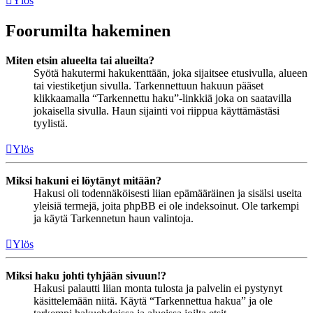
Ylös
Foorumilta hakeminen
Miten etsin alueelta tai alueilta?
Syötä hakutermi hakukenttään, joka sijaitsee etusivulla, alueen
tai viestiketjun sivulla. Tarkennettuun hakuun pääset
klikkaamalla “Tarkennettu haku”-linkkiä joka on saatavilla
jokaisella sivulla. Haun sijainti voi riippua käyttämästäsi
tyylistä.
Ylös
Miksi hakuni ei löytänyt mitään?
Hakusi oli todennäköisesti liian epämääräinen ja sisälsi useita
yleisiä termejä, joita phpBB ei ole indeksoinut. Ole tarkempi
ja käytä Tarkennetun haun valintoja.
Ylös
Miksi haku johti tyhjään sivuun!?
Hakusi palautti liian monta tulosta ja palvelin ei pystynyt
käsittelemään niitä. Käytä “Tarkennettua hakua” ja ole