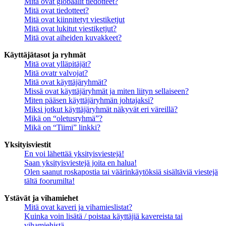
Mitä ovat globaalit tiedotteet?
Mitä ovat tiedotteet?
Mitä ovat kiinnitetyt viestiketjut
Mitä ovat lukitut viestiketjut?
Mitä ovat aiheiden kuvakkeet?
Käyttäjätasot ja ryhmät
Mitä ovat ylläpitäjät?
Mitä ovatr valvojat?
Mitä ovat käyttäjäryhmät?
Missä ovat käyttäjäryhmät ja miten liityn sellaiseen?
Miten pääsen käyttäjäryhmän johtajaksi?
Miksi jotkut käyttäjäryhmät näkyvät eri väreillä?
Mikä on “oletusryhmä”?
Mikä on “Tiimi” linkki?
Yksityisviestit
En voi lähettää yksityisviestejä!
Saan yksityisviestejä joita en halua!
Olen saanut roskapostia tai väärinkäytöksiä sisältäviä viestejä
tältä foorumilta!
Ystävät ja vihamiehet
Mitä ovat kaveri ja vihamieslistat?
Kuinka voin lisätä / poistaa käyttäjiä kavereista tai
vihamiehistä