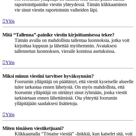
raportointipainike viestin yhteydessä. Tämän klikkaaminen
vie sinut viestin raportoinnin vaiheiden läpi.
Ylös
Mitä “Tallenna”-painike viestin kirjoittamisessa tekee?
Tämän avulla on mahdollista tallentaa luonnoksia, jotka voit
kirjoittaa loppuun ja lähettää myöhemmin. Avataksesi
tallennetun luonnoksen, vieraile komissa asetuksissa.
Ylös
Miksi minun viestini tarvitsee hyväksynnän?
Foorumin ylläpitäjä on päättänyt, että viestit kyseiselle alueelle
tulee tarkastaa ennen lähetystä. On myös mahdollista, että
foorumin ylläpitäjä on siirtänyt sinut ryhmään, jonka viestit
tarkistetaan ennen lähettämistä. Ota yhteyttä foorumin
ylläpitäjään saadaksesi lisätietoja.
Ylös
Miten tönäisen viestiketjuani?
Klikkaamalla “Tönaise viestiä” -linkkiä, kun katselet sitä, voit