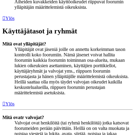
Aiheiden kuvakkeiden käyttöoikeudet riippuvat foorumin
ylläpitäjän määrittelemistä oikeuksista.
Ylös
Käyttäjätasot ja ryhmät
Mitä ovat ylläpitäjät?
Ylläpitäjät ovat jäseniä joille on annettu korkeimman tason
kontrolli koko foorumiin. Nämä jäsenet voivat hallita
foorumin kaikkia foorumin toiminnan osa-alueita, mukaan
lukien oikeuksien asettaminen, käyttäjien porttikiellot,
käyttäjäryhmät ja valvojat yms., riippuen foorumin
perustajasta ja hänen ylläpitäjille määrittelemistä oikeuksista.
Heillä saattaa olla myös täydet valvojan oikeudet kaikilla
keskustelualueilla, riippuen foorumin perustajan
määrittelemistä asetuksista.
Ylös
Mitä ovatr valvojat?
Valvojat ovat henkilöitä (tai ryhmä henkilöitä) jotka katsovat
foorumeiden perään päivittäin. Heillä on on valta muokata ja
poistaa viestejä ja lukita, avata, siirtää, poistaa ja jakaa