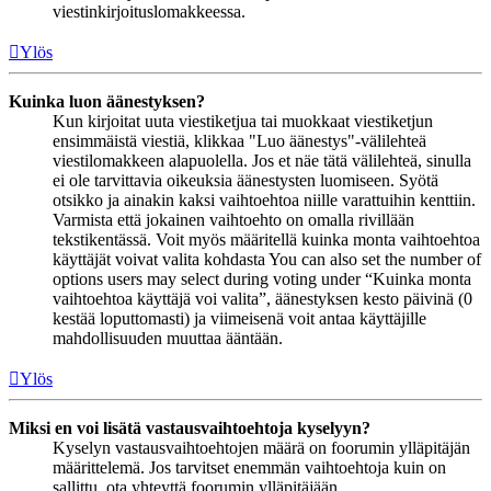
viestinkirjoituslomakkeessa.
Ylös
Kuinka luon äänestyksen?
Kun kirjoitat uuta viestiketjua tai muokkaat viestiketjun
ensimmäistä viestiä, klikkaa "Luo äänestys"-välilehteä
viestilomakkeen alapuolella. Jos et näe tätä välilehteä, sinulla
ei ole tarvittavia oikeuksia äänestysten luomiseen. Syötä
otsikko ja ainakin kaksi vaihtoehtoa niille varattuihin kenttiin.
Varmista että jokainen vaihtoehto on omalla rivillään
tekstikentässä. Voit myös määritellä kuinka monta vaihtoehtoa
käyttäjät voivat valita kohdasta You can also set the number of
options users may select during voting under “Kuinka monta
vaihtoehtoa käyttäjä voi valita”, äänestyksen kesto päivinä (0
kestää loputtomasti) ja viimeisenä voit antaa käyttäjille
mahdollisuuden muuttaa ääntään.
Ylös
Miksi en voi lisätä vastausvaihtoehtoja kyselyyn?
Kyselyn vastausvaihtoehtojen määrä on foorumin ylläpitäjän
määrittelemä. Jos tarvitset enemmän vaihtoehtoja kuin on
sallittu, ota yhteyttä foorumin ylläpitäjään.