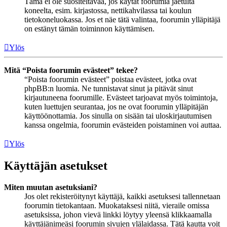
Tämä ei ole suositeltavaa, jos käytät foorumia jaetulta
koneelta, esim. kirjastossa, nettikahvilassa tai koulun
tietokoneluokassa. Jos et näe tätä valintaa, foorumin ylläpitäjä
on estänyt tämän toiminnon käyttämisen.
Ylös
Mitä “Poista foorumin evästeet” tekee?
“Poista foorumin evästeet” poistaa evästeet, jotka ovat
phpBB:n luomia. Ne tunnistavat sinut ja pitävät sinut
kirjautuneena foorumille. Evästeet tarjoavat myös toimintoja,
kuten luettujen seurantaa, jos ne ovat foorumin ylläpitäjän
käyttöönottamia. Jos sinulla on sisään tai uloskirjautumisen
kanssa ongelmia, foorumin evästeiden poistaminen voi auttaa.
Ylös
Käyttäjän asetukset
Miten muutan asetuksiani?
Jos olet rekisteröitynyt käyttäjä, kaikki asetuksesi tallennetaan
foorumin tietokantaan. Muokataksesi niitä, vieraile omissa
asetuksissa, johon vievä linkki löytyy yleensä klikkaamalla
käyttäjänimeäsi foorumin sivujen ylälaidassa. Tätä kautta voit