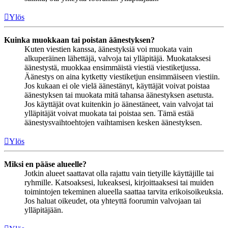
Ylös
Kuinka muokkaan tai poistan äänestyksen?
Kuten viestien kanssa, äänestyksiä voi muokata vain
alkuperäinen lähettäjä, valvoja tai ylläpitäjä. Muokataksesi
äänestystä, muokkaa ensimmäistä viestiä viestiketjussa.
Äänestys on aina kytketty viestiketjun ensimmäiseen viestiin.
Jos kukaan ei ole vielä äänestänyt, käyttäjät voivat poistaa
äänestyksen tai muokata mitä tahansa äänestyksen asetusta.
Jos käyttäjät ovat kuitenkin jo äänestäneet, vain valvojat tai
ylläpitäjät voivat muokata tai poistaa sen. Tämä estää
äänestysvaihtoehtojen vaihtamisen kesken äänestyksen.
Ylös
Miksi en pääse alueelle?
Jotkin alueet saattavat olla rajattu vain tietyille käyttäjille tai
ryhmille. Katsoaksesi, lukeaksesi, kirjoittaaksesi tai muiden
toimintojen tekeminen alueella saattaa tarvita erikoisoikeuksia.
Jos haluat oikeudet, ota yhteyttä foorumin valvojaan tai
ylläpitäjään.