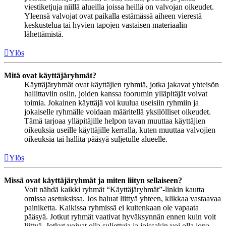
viestiketjuja niillä alueilla joissa heillä on valvojan oikeudet.
Yleensä valvojat ovat paikalla estämässä aiheen vierestä
keskustelua tai hyvien tapojen vastaisen materiaalin
lähettämistä.
Ylös
Mitä ovat käyttäjäryhmät?
Käyttäjäryhmät ovat käyttäjien ryhmiä, jotka jakavat yhteisön
hallittaviin osiin, joiden kanssa foorumin ylläpitäjät voivat
toimia. Jokainen käyttäjä voi kuulua useisiin ryhmiin ja
jokaiselle ryhmälle voidaan määritellä yksilölliset oikeudet.
Tämä tarjoaa ylläpitäjille helpon tavan muuttaa käyttäjien
oikeuksia useille käyttäjille kerralla, kuten muuttaa valvojien
oikeuksia tai hallita pääsyä suljetulle alueelle.
Ylös
Missä ovat käyttäjäryhmät ja miten liityn sellaiseen?
Voit nähdä kaikki ryhmät “Käyttäjäryhmät”-linkin kautta
omissa asetuksissa. Jos haluat liittyä yhteen, klikkaa vastaavaa
painiketta. Kaikissa ryhmissä ei kuitenkaan ole vapaata
pääsyä. Jotkut ryhmät vaativat hyväksynnän ennen kuin voit
liittyä. Jotkut voivat olla suljettuja ja joissakin voi olla jopa