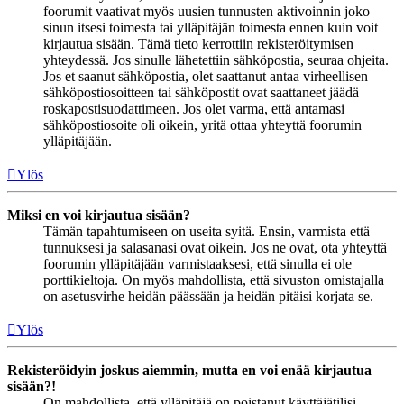
foorumit vaativat myös uusien tunnusten aktivoinnin joko
sinun itsesi toimesta tai ylläpitäjän toimesta ennen kuin voit
kirjautua sisään. Tämä tieto kerrottiin rekisteröitymisen
yhteydessä. Jos sinulle lähetettiin sähköpostia, seuraa ohjeita.
Jos et saanut sähköpostia, olet saattanut antaa virheellisen
sähköpostiosoitteen tai sähköpostit ovat saattaneet jäädä
roskapostisuodattimeen. Jos olet varma, että antamasi
sähköpostiosoite oli oikein, yritä ottaa yhteyttä foorumin
ylläpitäjään.
Ylös
Miksi en voi kirjautua sisään?
Tämän tapahtumiseen on useita syitä. Ensin, varmista että
tunnuksesi ja salasanasi ovat oikein. Jos ne ovat, ota yhteyttä
foorumin ylläpitäjään varmistaaksesi, että sinulla ei ole
porttikieltoja. On myös mahdollista, että sivuston omistajalla
on asetusvirhe heidän päässään ja heidän pitäisi korjata se.
Ylös
Rekisteröidyin joskus aiemmin, mutta en voi enää kirjautua
sisään?!
On mahdollista, että ylläpitäjä on poistanut käyttäjätilisi