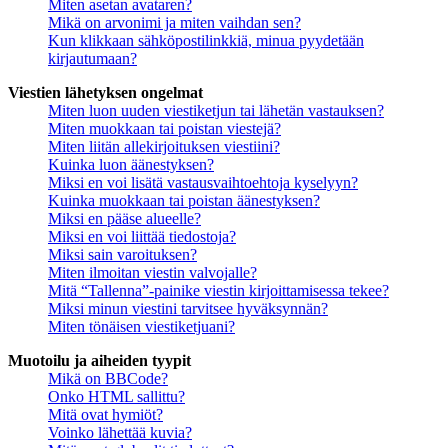
Miten asetan avataren?
Mikä on arvonimi ja miten vaihdan sen?
Kun klikkaan sähköpostilinkkiä, minua pyydetään
kirjautumaan?
Viestien lähetyksen ongelmat
Miten luon uuden viestiketjun tai lähetän vastauksen?
Miten muokkaan tai poistan viestejä?
Miten liitän allekirjoituksen viestiini?
Kuinka luon äänestyksen?
Miksi en voi lisätä vastausvaihtoehtoja kyselyyn?
Kuinka muokkaan tai poistan äänestyksen?
Miksi en pääse alueelle?
Miksi en voi liittää tiedostoja?
Miksi sain varoituksen?
Miten ilmoitan viestin valvojalle?
Mitä “Tallenna”-painike viestin kirjoittamisessa tekee?
Miksi minun viestini tarvitsee hyväksynnän?
Miten tönäisen viestiketjuani?
Muotoilu ja aiheiden tyypit
Mikä on BBCode?
Onko HTML sallittu?
Mitä ovat hymiöt?
Voinko lähettää kuvia?