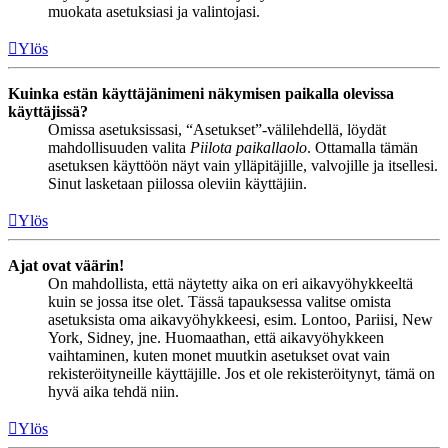
muokata asetuksiasi ja valintojasi.
Ylös
Kuinka estän käyttäjänimeni näkymisen paikalla olevissa
käyttäjissä?
Omissa asetuksissasi, “Asetukset”-välilehdellä, löydät
mahdollisuuden valita
Piilota paikallaolo
. Ottamalla tämän
asetuksen käyttöön näyt vain ylläpitäjille, valvojille ja itsellesi.
Sinut lasketaan piilossa oleviin käyttäjiin.
Ylös
Ajat ovat väärin!
On mahdollista, että näytetty aika on eri aikavyöhykkeeltä
kuin se jossa itse olet. Tässä tapauksessa valitse omista
asetuksista oma aikavyöhykkeesi, esim. Lontoo, Pariisi, New
York, Sidney, jne. Huomaathan, että aikavyöhykkeen
vaihtaminen, kuten monet muutkin asetukset ovat vain
rekisteröityneille käyttäjille. Jos et ole rekisteröitynyt, tämä on
hyvä aika tehdä niin.
Ylös