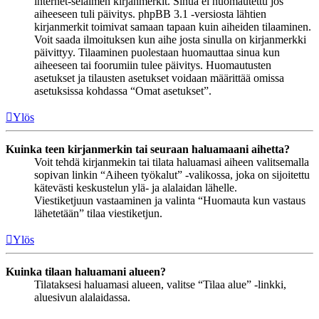
internet-selaimen kirjanmerkit. Sinua ei huomautettu jos
aiheeseen tuli päivitys. phpBB 3.1 -versiosta lähtien
kirjanmerkit toimivat samaan tapaan kuin aiheiden tilaaminen.
Voit saada ilmoituksen kun aihe josta sinulla on kirjanmerkki
päivittyy. Tilaaminen puolestaan huomauttaa sinua kun
aiheeseen tai foorumiin tulee päivitys. Huomautusten
asetukset ja tilausten asetukset voidaan määrittää omissa
asetuksissa kohdassa “Omat asetukset”.
Ylös
Kuinka teen kirjanmerkin tai seuraan haluamaani aihetta?
Voit tehdä kirjanmekin tai tilata haluamasi aiheen valitsemalla
sopivan linkin “Aiheen työkalut” -valikossa, joka on sijoitettu
kätevästi keskustelun ylä- ja alalaidan lähelle.
Viestiketjuun vastaaminen ja valinta “Huomauta kun vastaus
lähetetään” tilaa viestiketjun.
Ylös
Kuinka tilaan haluamani alueen?
Tilataksesi haluamasi alueen, valitse “Tilaa alue” -linkki,
aluesivun alalaidassa.