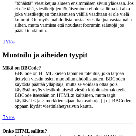
“tönäistä” viestiketjua alueen ensimmäisen sivun yläosaan. Jos
et näe tätä, viestiketjujen tönäiseminen ei ole sallittua tai aika
joka viestiketjujen tönäisemisen välillä vaaditaan ei ole vielä
kulunut. On myös mahdollista nostaa viestiketjua vastaamalla
siihen, mutta varmista että noudatat foorumin sääntöjä jos
päätät tehdä niin.
Ylös
Muotoilu ja aiheiden tyypit
Mikä on BBCode?
BBCode on HTML-kielen tapainen toteutus, joka tarjoaa
tiettyjen viestin osien muotoilumahdollisuuden. BBCoden
käytöstä päättää ylläpitäjä, mutta se voidaan ottaa pois
käytöstä myös viestikohtaisesti viestin kirjoituslomakkeella.
BBCode itsessään on HTML:n kaltainen, mutta tagit
käyttävät < ja > merkkien sijaan hakasulkuja [ ja ]. BBCoden
oppaan löydät viestinlähetyssivun kautta.
Ylös
Onko HTML sallittu?