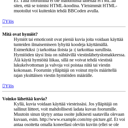
Ei. Tällä foorumilla ei ole mahdollista lähettää HTML:ää
siten, että se toimisi HTML-koodina. Yleisimmät HTML-
muotoilut voi kuitenkin tehdä BBCoden avulla.
Ylös
Mitä ovat hymiöt?
Hymiöt tai emoticonit ovat pieniä kuvia joita voidaan käyttää
tunteiden ilmaisemiseen lyhyitä koodeja käyttämällä.
Esimerkiksi :) tarkoittaa iloista ja :( tarkoittaa surullista.
Hymiöiden täysi lista on nähtävillä viestinlähetyslomakkeessa.
Älä käytä hymiöitä liikaa, sillä ne voivat tehdä viestistä
lukukelvottoman ja valvoja voi poistaa niitä tai viestin
kokonaan. Foorumin ylläpitäjä on voinut myös määritellä
rajan yksittäisen viestin hymiöiden määrälle.
Ylös
Voinko lähettää kuvia?
Kyllä, kuvia voidaan käyttää viesteissäsi. Jos ylläpitäjä on
sallinut liitteet, voit mahdollisesti ladata kuvan foorumille.
Muutoin sinun täytyy antaa osoite julkisesti saatavilla olevaan
kuvaan, esim. http://www.example.com/my-picture.gif. Et voi
antaa osoitetta omalla koneellasi oleviin kuviin (ellei se ole