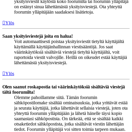
yksityisviestit käytöstä koko foorumilta tai foorumin ylläpitäjä
on estänyt sinua lähettämästä yksityisviestejä. Ota yhteyttä
foorumin ylläpitäjään saadaksesi lisätietoja.
Ylös
Saan yksityisviestejä joita en halua!
Voit automaattisesti poistaa yksityisviestit tietyltä käyttäjältä
käyttämällä käyttäjänhallinnan viestisääntöjä. Jos saat
väärinkäytöksiä sisältäviä viestejä tietyltä käyttäjältä, voit
raportoida viestit valvojille. Heillä on oikeudet estää käyttäjiä
lähettämästä yksityisviestejä.
Ylös
Olen saanut roskapostia tai väärinkäytöksiä sisältäviä viestejä
tältä foorumilta!
Olemme pahoillamme siitä. Tämän foorumin
sähköpostilomake sisältää ominaisuuksia, jotka yrittävät estää
ja seurata käyttäjiä, jotka lähettävät sellaisia viestejä, joten ota
yhteyttä foorumin ylläpitäjään ja lähetä hänelle täysi kopio
saamastasi sähköpostista. On tärkeää, että se sisältää kaikki
otsaketiedot sähköpostista, jotka sisältävät viestin lähettäjän
tiedot. Foorumin ylläpitäjä voi sitten toimia tarpeen mukaan.