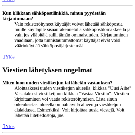
Kun klikkaan sähköpostilinkkiä, minua pyydetään
kirjautumaan?
Vain rekisteröityneet käyttäjät voivat lähettää sähköpostia
muille käyttäjille sisäänrakennetulla sähköpostilomakkeella ja
vain jos ylläpitäjä sallii tämän ominaisuuden. Kirjautuminen
vaaditaan, jotta tunnistautumattomat käyttäjät eivät voisi
väärinkäyttää sähköpostijärjestelmää.
Ylös
Viestien lähetyksen ongelmat
Miten luon uuden viestiketjun tai lähetän vastauksen?
Aloittaaksesi uuden viestiketjun alueella, klikkaa "Uusi Aihe".
Vastataksesi viestiketjuun klikkaa "Vastaa Viestiin". Viestien
kirjoittaminen voi vaatia rekisteröitymisen. Lista sinun
oikeuksistasi alueella on nähtävillä alueen ja viestiketjun
alalaidassa. Esimerkiksi: Voit kirjoittaa uusia viestejä, Voit
lähettää liitetiedostoja, jne.
Ylös