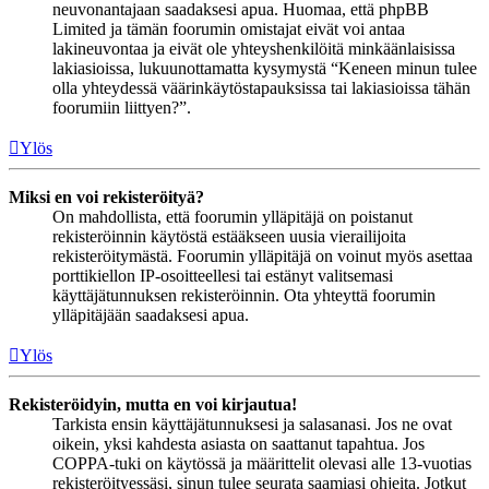
neuvonantajaan saadaksesi apua. Huomaa, että phpBB
Limited ja tämän foorumin omistajat eivät voi antaa
lakineuvontaa ja eivät ole yhteyshenkilöitä minkäänlaisissa
lakiasioissa, lukuunottamatta kysymystä “Keneen minun tulee
olla yhteydessä väärinkäytöstapauksissa tai lakiasioissa tähän
foorumiin liittyen?”.
Ylös
Miksi en voi rekisteröityä?
On mahdollista, että foorumin ylläpitäjä on poistanut
rekisteröinnin käytöstä estääkseen uusia vierailijoita
rekisteröitymästä. Foorumin ylläpitäjä on voinut myös asettaa
porttikiellon IP-osoitteellesi tai estänyt valitsemasi
käyttäjätunnuksen rekisteröinnin. Ota yhteyttä foorumin
ylläpitäjään saadaksesi apua.
Ylös
Rekisteröidyin, mutta en voi kirjautua!
Tarkista ensin käyttäjätunnuksesi ja salasanasi. Jos ne ovat
oikein, yksi kahdesta asiasta on saattanut tapahtua. Jos
COPPA-tuki on käytössä ja määrittelit olevasi alle 13-vuotias
rekisteröityessäsi, sinun tulee seurata saamiasi ohjeita. Jotkut