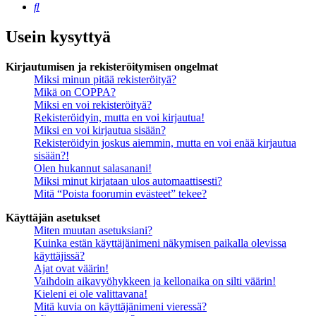
Etsi
Usein kysyttyä
Kirjautumisen ja rekisteröitymisen ongelmat
Miksi minun pitää rekisteröityä?
Mikä on COPPA?
Miksi en voi rekisteröityä?
Rekisteröidyin, mutta en voi kirjautua!
Miksi en voi kirjautua sisään?
Rekisteröidyin joskus aiemmin, mutta en voi enää kirjautua
sisään?!
Olen hukannut salasanani!
Miksi minut kirjataan ulos automaattisesti?
Mitä “Poista foorumin evästeet” tekee?
Käyttäjän asetukset
Miten muutan asetuksiani?
Kuinka estän käyttäjänimeni näkymisen paikalla olevissa
käyttäjissä?
Ajat ovat väärin!
Vaihdoin aikavyöhykkeen ja kellonaika on silti väärin!
Kieleni ei ole valittavana!
Mitä kuvia on käyttäjänimeni vieressä?