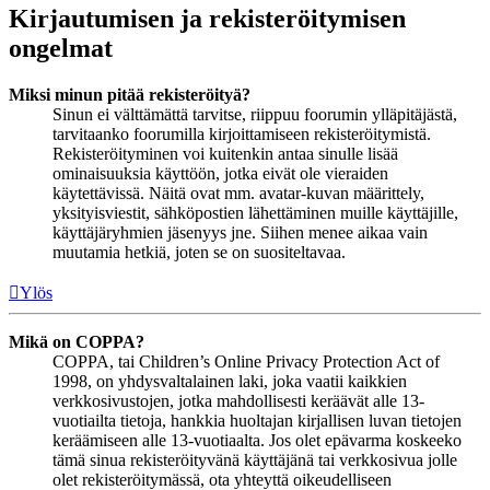
Kirjautumisen ja rekisteröitymisen
ongelmat
Miksi minun pitää rekisteröityä?
Sinun ei välttämättä tarvitse, riippuu foorumin ylläpitäjästä,
tarvitaanko foorumilla kirjoittamiseen rekisteröitymistä.
Rekisteröityminen voi kuitenkin antaa sinulle lisää
ominaisuuksia käyttöön, jotka eivät ole vieraiden
käytettävissä. Näitä ovat mm. avatar-kuvan määrittely,
yksityisviestit, sähköpostien lähettäminen muille käyttäjille,
käyttäjäryhmien jäsenyys jne. Siihen menee aikaa vain
muutamia hetkiä, joten se on suositeltavaa.
Ylös
Mikä on COPPA?
COPPA, tai Children’s Online Privacy Protection Act of
1998, on yhdysvaltalainen laki, joka vaatii kaikkien
verkkosivustojen, jotka mahdollisesti keräävät alle 13-
vuotiailta tietoja, hankkia huoltajan kirjallisen luvan tietojen
keräämiseen alle 13-vuotiaalta. Jos olet epävarma koskeeko
tämä sinua rekisteröityvänä käyttäjänä tai verkkosivua jolle
olet rekisteröitymässä, ota yhteyttä oikeudelliseen