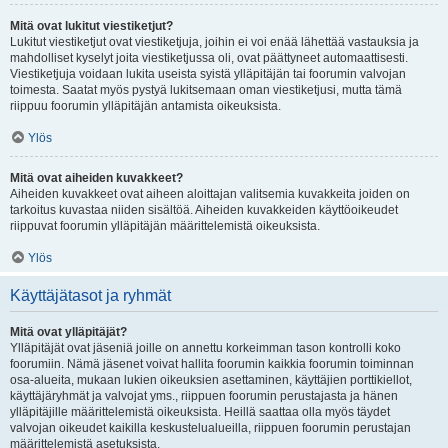
Mitä ovat lukitut viestiketjut?
Lukitut viestiketjut ovat viestiketjuja, joihin ei voi enää lähettää vastauksia ja
mahdolliset kyselyt joita viestiketjussa oli, ovat päättyneet automaattisesti.
Viestiketjuja voidaan lukita useista syistä ylläpitäjän tai foorumin valvojan
toimesta. Saatat myös pystyä lukitsemaan oman viestiketjusi, mutta tämä
riippuu foorumin ylläpitäjän antamista oikeuksista.
Ylös
Mitä ovat aiheiden kuvakkeet?
Aiheiden kuvakkeet ovat aiheen aloittajan valitsemia kuvakkeita joiden on
tarkoitus kuvastaa niiden sisältöä. Aiheiden kuvakkeiden käyttöoikeudet
riippuvat foorumin ylläpitäjän määrittelemistä oikeuksista.
Ylös
Käyttäjätasot ja ryhmät
Mitä ovat ylläpitäjät?
Ylläpitäjät ovat jäseniä joille on annettu korkeimman tason kontrolli koko
foorumiin. Nämä jäsenet voivat hallita foorumin kaikkia foorumin toiminnan
osa-alueita, mukaan lukien oikeuksien asettaminen, käyttäjien porttikiellot,
käyttäjäryhmät ja valvojat yms., riippuen foorumin perustajasta ja hänen
ylläpitäjille määrittelemistä oikeuksista. Heillä saattaa olla myös täydet
valvojan oikeudet kaikilla keskustelualueilla, riippuen foorumin perustajan
määrittelemistä asetuksista.