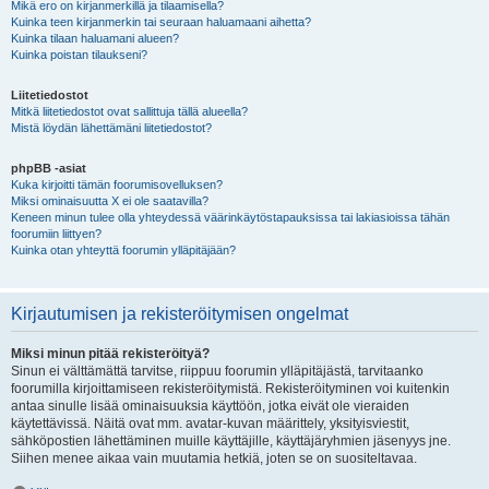
Mikä ero on kirjanmerkillä ja tilaamisella?
Kuinka teen kirjanmerkin tai seuraan haluamaani aihetta?
Kuinka tilaan haluamani alueen?
Kuinka poistan tilaukseni?
Liitetiedostot
Mitkä liitetiedostot ovat sallittuja tällä alueella?
Mistä löydän lähettämäni liitetiedostot?
phpBB -asiat
Kuka kirjoitti tämän foorumisovelluksen?
Miksi ominaisuutta X ei ole saatavilla?
Keneen minun tulee olla yhteydessä väärinkäytöstapauksissa tai lakiasioissa tähän
foorumiin liittyen?
Kuinka otan yhteyttä foorumin ylläpitäjään?
Kirjautumisen ja rekisteröitymisen ongelmat
Miksi minun pitää rekisteröityä?
Sinun ei välttämättä tarvitse, riippuu foorumin ylläpitäjästä, tarvitaanko
foorumilla kirjoittamiseen rekisteröitymistä. Rekisteröityminen voi kuitenkin
antaa sinulle lisää ominaisuuksia käyttöön, jotka eivät ole vieraiden
käytettävissä. Näitä ovat mm. avatar-kuvan määrittely, yksityisviestit,
sähköpostien lähettäminen muille käyttäjille, käyttäjäryhmien jäsenyys jne.
Siihen menee aikaa vain muutamia hetkiä, joten se on suositeltavaa.