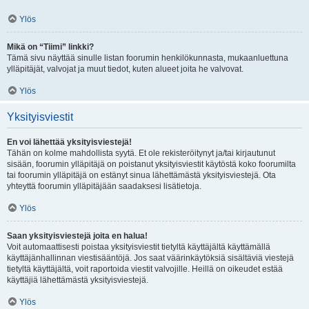
Ylös
Mikä on “Tiimi” linkki?
Tämä sivu näyttää sinulle listan foorumin henkilökunnasta, mukaanluettuna
ylläpitäjät, valvojat ja muut tiedot, kuten alueet joita he valvovat.
Ylös
Yksityisviestit
En voi lähettää yksityisviestejä!
Tähän on kolme mahdollista syytä. Et ole rekisteröitynyt ja/tai kirjautunut
sisään, foorumin ylläpitäjä on poistanut yksityisviestit käytöstä koko foorumilta
tai foorumin ylläpitäjä on estänyt sinua lähettämästä yksityisviestejä. Ota
yhteyttä foorumin ylläpitäjään saadaksesi lisätietoja.
Ylös
Saan yksityisviestejä joita en halua!
Voit automaattisesti poistaa yksityisviestit tietyltä käyttäjältä käyttämällä
käyttäjänhallinnan viestisääntöjä. Jos saat väärinkäytöksiä sisältäviä viestejä
tietyltä käyttäjältä, voit raportoida viestit valvojille. Heillä on oikeudet estää
käyttäjiä lähettämästä yksityisviestejä.
Ylös