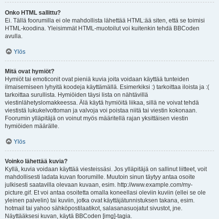
Onko HTML sallittu?
Ei. Tällä foorumilla ei ole mahdollista lähettää HTML:ää siten, että se toimisi
HTML-koodina. Yleisimmät HTML-muotoilut voi kuitenkin tehdä BBCoden
avulla.
Ylös
Mitä ovat hymiöt?
Hymiöt tai emoticonit ovat pieniä kuvia joita voidaan käyttää tunteiden
ilmaisemiseen lyhyitä koodeja käyttämällä. Esimerkiksi :) tarkoittaa iloista ja :(
tarkoittaa surullista. Hymiöiden täysi lista on nähtävillä
viestinlähetyslomakkeessa. Älä käytä hymiöitä liikaa, sillä ne voivat tehdä
viestistä lukukelvottoman ja valvoja voi poistaa niitä tai viestin kokonaan.
Foorumin ylläpitäjä on voinut myös määritellä rajan yksittäisen viestin
hymiöiden määrälle.
Ylös
Voinko lähettää kuvia?
Kyllä, kuvia voidaan käyttää viesteissäsi. Jos ylläpitäjä on sallinut liitteet, voit
mahdollisesti ladata kuvan foorumille. Muutoin sinun täytyy antaa osoite
julkisesti saatavilla olevaan kuvaan, esim. http://www.example.com/my-
picture.gif. Et voi antaa osoitetta omalla koneellasi oleviin kuviin (ellei se ole
yleinen palvelin) tai kuviin, jotka ovat käyttäjätunnistuksen takana, esim.
hotmail tai yahoo sähköpostilaatikot, salasanasuojatut sivustot, jne.
Näyttääksesi kuvan, käytä BBCoden [img]-tagia.