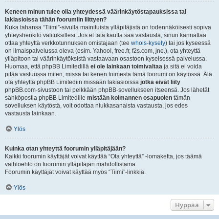
Keneen minun tulee olla yhteydessä väärinkäytöstapauksissa tai
lakiasioissa tähän foorumiin liittyen?
Kuka tahansa “Tiimi”-sivulla mainituista ylläpitäjistä on todennäköisesti sopiva
yhteyshenkilö valituksillesi. Jos et tätä kautta saa vastausta, sinun kannattaa
ottaa yhteyttä verkkotunnuksen omistajaan (tee
whois-kysely
) tai jos kyseessä
on ilmaispalvelussa oleva (esim. Yahoo!, free.fr, f2s.com, jne.), ota yhteyttä
ylläpitoon tai väärinkäytöksistä vastaavaan osastoon kyseisessä palvelussa.
Huomaa, että phpBB Limitedillä
ei ole lainkaan toimivaltaa
ja sitä ei voida
pitää vastuussa miten, missä tai kenen toimesta tämä foorumi on käytössä. Älä
ota yhteyttä phpBB Limitediin missään lakiasioissa
jotka eivät liity
phpBB.com-sivustoon tai pelkkään phpBB-sovellukseen itseensä. Jos lähetät
sähköpostia phpBB Limitedille
mistään kolmannen osapuolen
tämän
sovelluksen käytöstä, voit odottaa niukkasanaista vastausta, jos edes
vastausta lainkaan.
Ylös
Kuinka otan yhteyttä foorumin ylläpitäjään?
Kaikki foorumin käyttäjät voivat käyttää “Ota yhteyttä” -lomaketta, jos täämä
vaihtoehto on foorumin ylläpitäjän mahdollistama.
Foorumin käyttäjät voivat käyttää myös “Tiimi”-linkkiä.
Ylös
Hyppää