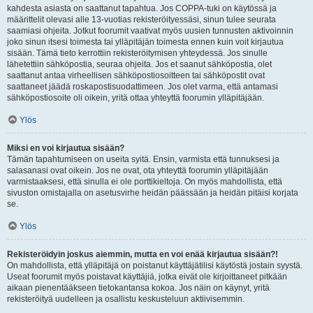
kahdesta asiasta on saattanut tapahtua. Jos COPPA-tuki on käytössä ja
määrittelit olevasi alle 13-vuotias rekisteröityessäsi, sinun tulee seurata
saamiasi ohjeita. Jotkut foorumit vaativat myös uusien tunnusten aktivoinnin
joko sinun itsesi toimesta tai ylläpitäjän toimesta ennen kuin voit kirjautua
sisään. Tämä tieto kerrottiin rekisteröitymisen yhteydessä. Jos sinulle
lähetettiin sähköpostia, seuraa ohjeita. Jos et saanut sähköpostia, olet
saattanut antaa virheellisen sähköpostiosoitteen tai sähköpostit ovat
saattaneet jäädä roskapostisuodattimeen. Jos olet varma, että antamasi
sähköpostiosoite oli oikein, yritä ottaa yhteyttä foorumin ylläpitäjään.
Ylös
Miksi en voi kirjautua sisään?
Tämän tapahtumiseen on useita syitä. Ensin, varmista että tunnuksesi ja
salasanasi ovat oikein. Jos ne ovat, ota yhteyttä foorumin ylläpitäjään
varmistaaksesi, että sinulla ei ole porttikieltoja. On myös mahdollista, että
sivuston omistajalla on asetusvirhe heidän päässään ja heidän pitäisi korjata
se.
Ylös
Rekisteröidyin joskus aiemmin, mutta en voi enää kirjautua sisään?!
On mahdollista, että ylläpitäjä on poistanut käyttäjätilisi käytöstä jostain syystä.
Useat foorumit myös poistavat käyttäjiä, jotka eivät ole kirjoittaneet pitkään
aikaan pienentääkseen tietokantansa kokoa. Jos näin on käynyt, yritä
rekisteröityä uudelleen ja osallistu keskusteluun aktiivisemmin.