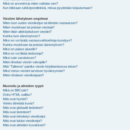
Mikä on arvonimi ja miten vaihdan sen?
Kun klikkaan sähköpostilinkkiä, minua pyydetään kirjautumaan?
Viestien lähetyksen ongelmat
Miten luon uuden viestiketjun tai lähetän vastauksen?
Miten muokkaan tai poistan viestejä?
Miten liitän allekirjoituksen viestiini?
Kuinka luon äänestyksen?
Miksi en voi lisätä vastausvaihtoehtoja kyselyyn?
Kuinka muokkaan tai poistan äänestyksen?
Miksi en pääse alueelle?
Miksi en voi liittää tiedostoja?
Miksi sain varoituksen?
Miten ilmoitan viestin valvojalle?
Mitä “Tallenna”-painike viestin kirjoittamisessa tekee?
Miksi minun viestini tarvitsee hyväksynnän?
Miten tönäisen viestiketjuani?
Muotoilu ja aiheiden tyypit
Mikä on BBCode?
Onko HTML sallittu?
Mitä ovat hymiöt?
Voinko lähettää kuvia?
Mitä ovat globaalit tiedotteet?
Mitä ovat tiedotteet?
Mitä ovat kiinnitetyt viestiketjut
Mitä ovat lukitut viestiketjut?
Mitä ovat aiheiden kuvakkeet?