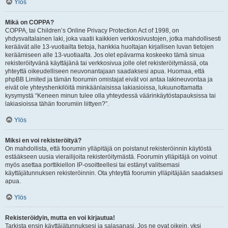
Ylös
Mikä on COPPA?
COPPA, tai Children’s Online Privacy Protection Act of 1998, on
yhdysvaltalainen laki, joka vaatii kaikkien verkkosivustojen, jotka mahdollisesti
keräävät alle 13-vuotiailta tietoja, hankkia huoltajan kirjallisen luvan tietojen
keräämiseen alle 13-vuotiaalta. Jos olet epävarma koskeeko tämä sinua
rekisteröityvänä käyttäjänä tai verkkosivua jolle olet rekisteröitymässä, ota
yhteyttä oikeudelliseen neuvonantajaan saadaksesi apua. Huomaa, että
phpBB Limited ja tämän foorumin omistajat eivät voi antaa lakineuvontaa ja
eivät ole yhteyshenkilöitä minkäänlaisissa lakiasioissa, lukuunottamatta
kysymystä “Keneen minun tulee olla yhteydessä väärinkäytöstapauksissa tai
lakiasioissa tähän foorumiin liittyen?”.
Ylös
Miksi en voi rekisteröityä?
On mahdollista, että foorumin ylläpitäjä on poistanut rekisteröinnin käytöstä
estääkseen uusia vierailijoita rekisteröitymästä. Foorumin ylläpitäjä on voinut
myös asettaa porttikiellon IP-osoitteellesi tai estänyt valitsemasi
käyttäjätunnuksen rekisteröinnin. Ota yhteyttä foorumin ylläpitäjään saadaksesi
apua.
Ylös
Rekisteröidyin, mutta en voi kirjautua!
Tarkista ensin käyttäjätunnuksesi ja salasanasi. Jos ne ovat oikein, yksi