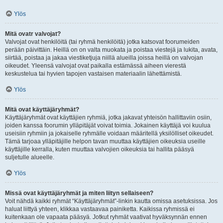
Ylös
Mitä ovatr valvojat?
Valvojat ovat henkilöitä (tai ryhmä henkilöitä) jotka katsovat foorumeiden
perään päivittäin. Heillä on on valta muokata ja poistaa viestejä ja lukita, avata,
siirtää, poistaa ja jakaa viestiketjuja niillä alueilla joissa heillä on valvojan
oikeudet. Yleensä valvojat ovat paikalla estämässä aiheen vierestä
keskustelua tai hyvien tapojen vastaisen materiaalin lähettämistä.
Ylös
Mitä ovat käyttäjäryhmät?
Käyttäjäryhmät ovat käyttäjien ryhmiä, jotka jakavat yhteisön hallittaviin osiin,
joiden kanssa foorumin ylläpitäjät voivat toimia. Jokainen käyttäjä voi kuulua
useisiin ryhmiin ja jokaiselle ryhmälle voidaan määritellä yksilölliset oikeudet.
Tämä tarjoaa ylläpitäjille helpon tavan muuttaa käyttäjien oikeuksia useille
käyttäjille kerralla, kuten muuttaa valvojien oikeuksia tai hallita pääsyä
suljetulle alueelle.
Ylös
Missä ovat käyttäjäryhmät ja miten liityn sellaiseen?
Voit nähdä kaikki ryhmät “Käyttäjäryhmät”-linkin kautta omissa asetuksissa. Jos
haluat liittyä yhteen, klikkaa vastaavaa painiketta. Kaikissa ryhmissä ei
kuitenkaan ole vapaata pääsyä. Jotkut ryhmät vaativat hyväksynnän ennen