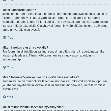
Ylös
Miksi sain varoituksen?
Jokaisen foorumin ylläpitäjällä on omat säännöt heidän sivustollensa. Jos olet
rikkonut sääntöä, voit saada varoituksen. Huomioi, että tämä on foorumin
ylläpitäjän päätös ja phpBB Limitedillä ei ole sivustolla annettavien varoitusten
kanssa mitään tekemistä. Ota yhteyttä foorumin ylläpitäjään, jos olet epävarma
annetun varoituksen syystä.
Ylös
Miten ilmoitan viestin valvojalle?
Jos foorumin ylläpitäjä on sallinut sen, sinun pitäisi nähdä raportointipainike
viestin yhteydessä. Tämän klikkaaminen vie sinut viestin raportoinnin
vaiheiden läpi.
Ylös
Mitä “Tallenna”-painike viestin kirjoittamisessa tekee?
Tämän avulla on mahdollista tallentaa luonnoksia, jotka voit kirjoittaa loppuun
ja lähettää myöhemmin. Avataksesi tallennetun luonnoksen, vieraile komissa
asetuksissa.
Ylös
Miksi minun viestini tarvitsee hyväksynnän?