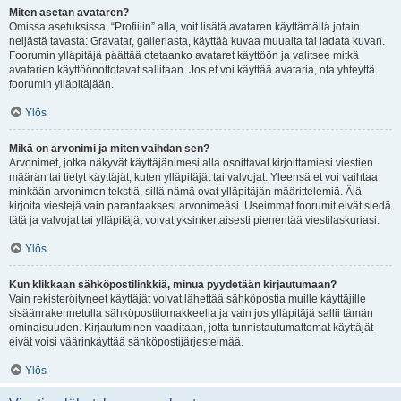
Miten asetan avataren?
Omissa asetuksissa, “Profiilin” alla, voit lisätä avataren käyttämällä jotain
neljästä tavasta: Gravatar, galleriasta, käyttää kuvaa muualta tai ladata kuvan.
Foorumin ylläpitäjä päättää otetaanko avataret käyttöön ja valitsee mitkä
avatarien käyttöönottotavat sallitaan. Jos et voi käyttää avataria, ota yhteyttä
foorumin ylläpitäjään.
Ylös
Mikä on arvonimi ja miten vaihdan sen?
Arvonimet, jotka näkyvät käyttäjänimesi alla osoittavat kirjoittamiesi viestien
määrän tai tietyt käyttäjät, kuten ylläpitäjät tai valvojat. Yleensä et voi vaihtaa
minkään arvonimen tekstiä, sillä nämä ovat ylläpitäjän määrittelemiä. Älä
kirjoita viestejä vain parantaaksesi arvonimeäsi. Useimmat foorumit eivät siedä
tätä ja valvojat tai ylläpitäjät voivat yksinkertaisesti pienentää viestilaskuriasi.
Ylös
Kun klikkaan sähköpostilinkkiä, minua pyydetään kirjautumaan?
Vain rekisteröityneet käyttäjät voivat lähettää sähköpostia muille käyttäjille
sisäänrakennetulla sähköpostilomakkeella ja vain jos ylläpitäjä sallii tämän
ominaisuuden. Kirjautuminen vaaditaan, jotta tunnistautumattomat käyttäjät
eivät voisi väärinkäyttää sähköpostijärjestelmää.
Ylös