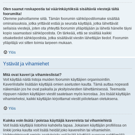
Olen saanut roskapostia tai väärinkäytöksiä sisältäviä viestejä tältä
foorumilta!
Olemme pahoillamme siitä. Tämän foorumin sähköpostilomake sisältää
ominaisuuksia, jotka yrittävät estää ja seurata käyttäjiä, jotka lähettävät
sellaisia viestejä, joten ota yhteyttä foorumin ylläpitäjään ja lähetä hänelle täysi
kopio saamastasi sähköpostista. On tärkeää, että se sisältää kaikki
otsaketiedot sähköpostista, jotka sisältävät viestin lähettäjän tiedot. Foorumin
ylläpitäjä voi sitten toimia tarpeen mukaan.
Ylös
Ystävät ja vihamiehet
Mitä ovat kaveri ja vihamieslistat?
Voit käyttää näitä listoja muiden foorumin käyttäjien organisointiin.
Kaverilistalle lisätään käyttäjiä omien asetusten kautta. Tämä auttaa nopeasti
näkemään jos he ovat paikalla ja yksityisviestien lähettämisessä. Teemasta
riippuen näiden käyttäjien viestit saatetaan myös korostaa. Jos lisäät käyttäjän
vihamieheksi, kaikki käyttäjän kirjoittamat viestit piilotetaan oletuksena.
Ylös
Kuinka voin lisätä / poistaa käyttäjiä kavereista tai vihamiehistä
Voit lisätä käyttäjiä listoihisi kahdella tapaa. Jokaisen käyttäjän profiilissa on
linkki jonka kautta voit lisätä heidät joko kavereihin tai vihamiehiin.