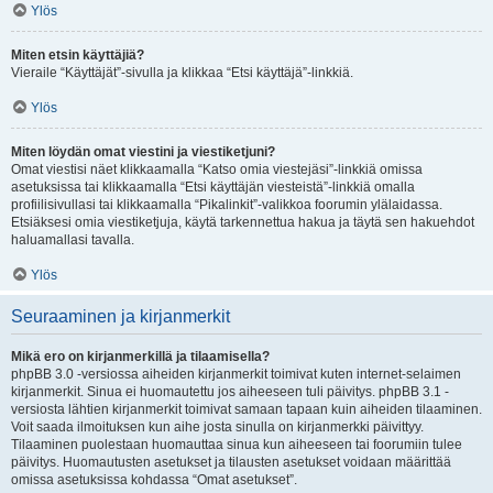
Ylös
Miten etsin käyttäjiä?
Vieraile “Käyttäjät”-sivulla ja klikkaa “Etsi käyttäjä”-linkkiä.
Ylös
Miten löydän omat viestini ja viestiketjuni?
Omat viestisi näet klikkaamalla “Katso omia viestejäsi”-linkkiä omissa
asetuksissa tai klikkaamalla “Etsi käyttäjän viesteistä”-linkkiä omalla
profiilisivullasi tai klikkaamalla “Pikalinkit”-valikkoa foorumin ylälaidassa.
Etsiäksesi omia viestiketjuja, käytä tarkennettua hakua ja täytä sen hakuehdot
haluamallasi tavalla.
Ylös
Seuraaminen ja kirjanmerkit
Mikä ero on kirjanmerkillä ja tilaamisella?
phpBB 3.0 -versiossa aiheiden kirjanmerkit toimivat kuten internet-selaimen
kirjanmerkit. Sinua ei huomautettu jos aiheeseen tuli päivitys. phpBB 3.1 -
versiosta lähtien kirjanmerkit toimivat samaan tapaan kuin aiheiden tilaaminen.
Voit saada ilmoituksen kun aihe josta sinulla on kirjanmerkki päivittyy.
Tilaaminen puolestaan huomauttaa sinua kun aiheeseen tai foorumiin tulee
päivitys. Huomautusten asetukset ja tilausten asetukset voidaan määrittää
omissa asetuksissa kohdassa “Omat asetukset”.