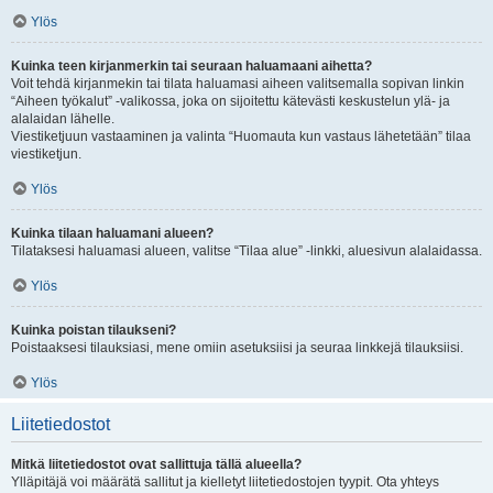
Ylös
Kuinka teen kirjanmerkin tai seuraan haluamaani aihetta?
Voit tehdä kirjanmekin tai tilata haluamasi aiheen valitsemalla sopivan linkin
“Aiheen työkalut” -valikossa, joka on sijoitettu kätevästi keskustelun ylä- ja
alalaidan lähelle.
Viestiketjuun vastaaminen ja valinta “Huomauta kun vastaus lähetetään” tilaa
viestiketjun.
Ylös
Kuinka tilaan haluamani alueen?
Tilataksesi haluamasi alueen, valitse “Tilaa alue” -linkki, aluesivun alalaidassa.
Ylös
Kuinka poistan tilaukseni?
Poistaaksesi tilauksiasi, mene omiin asetuksiisi ja seuraa linkkejä tilauksiisi.
Ylös
Liitetiedostot
Mitkä liitetiedostot ovat sallittuja tällä alueella?
Ylläpitäjä voi määrätä sallitut ja kielletyt liitetiedostojen tyypit. Ota yhteys