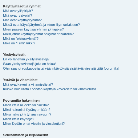
Käyttäjätasot ja ryhmät
Mitä ovat ylläpitäjät?
Mitä ovatr valvojat?
Mitä ovat käyttäjäryhmät?
Missä ovat käyttäjäryhmät ja miten liityn sellaiseen?
Miten pääsen käyttäjäryhmän johtajaksi?
Miksi jotkut käyttäjäryhmät näkyvät eri väreillä?
Mikä on “oletusryhmä”?
Mikä on “Tiimi” linkki?
Yksityisviestit
En voi lähettää yksityisviestejä!
Saan yksityisviestejä joita en halua!
Olen saanut roskapostia tai väärinkäytöksiä sisältäviä viestejä tältä foorumilta!
Ystävät ja vihamiehet
Mitä ovat kaveri ja vihamieslistat?
Kuinka voin lisätä / poistaa käyttäjiä kavereista tai vihamiehistä
Foorumilta hakeminen
Miten etsin alueelta tai alueilta?
Miksi hakuni ei löytänyt mitään?
Miksi haku johti tyhjään sivuun!?
Miten etsin käyttäjiä?
Miten löydän omat viestini ja viestiketjuni?
Seuraaminen ja kirjanmerkit