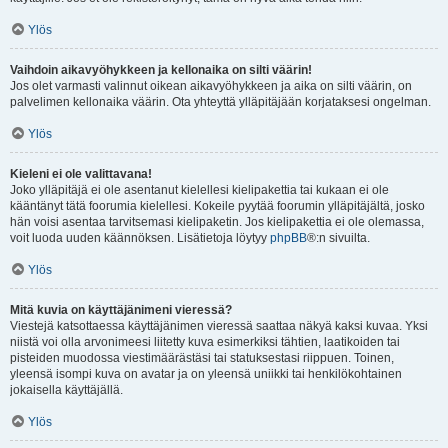
Ylös
Vaihdoin aikavyöhykkeen ja kellonaika on silti väärin!
Jos olet varmasti valinnut oikean aikavyöhykkeen ja aika on silti väärin, on
palvelimen kellonaika väärin. Ota yhteyttä ylläpitäjään korjataksesi ongelman.
Ylös
Kieleni ei ole valittavana!
Joko ylläpitäjä ei ole asentanut kielellesi kielipakettia tai kukaan ei ole
kääntänyt tätä foorumia kielellesi. Kokeile pyytää foorumin ylläpitäjältä, josko
hän voisi asentaa tarvitsemasi kielipaketin. Jos kielipakettia ei ole olemassa,
voit luoda uuden käännöksen. Lisätietoja löytyy
phpBB
®:n sivuilta.
Ylös
Mitä kuvia on käyttäjänimeni vieressä?
Viestejä katsottaessa käyttäjänimen vieressä saattaa näkyä kaksi kuvaa. Yksi
niistä voi olla arvonimeesi liitetty kuva esimerkiksi tähtien, laatikoiden tai
pisteiden muodossa viestimäärästäsi tai statuksestasi riippuen. Toinen,
yleensä isompi kuva on avatar ja on yleensä uniikki tai henkilökohtainen
jokaisella käyttäjällä.
Ylös