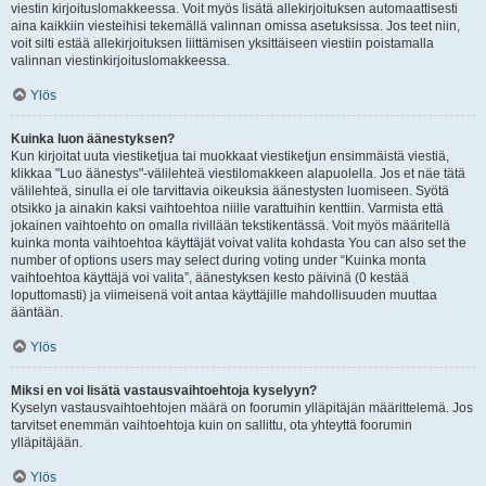
viestin kirjoituslomakkeessa. Voit myös lisätä allekirjoituksen automaattisesti
aina kaikkiin viesteihisi tekemällä valinnan omissa asetuksissa. Jos teet niin,
voit silti estää allekirjoituksen liittämisen yksittäiseen viestiin poistamalla
valinnan viestinkirjoituslomakkeessa.
Ylös
Kuinka luon äänestyksen?
Kun kirjoitat uuta viestiketjua tai muokkaat viestiketjun ensimmäistä viestiä,
klikkaa "Luo äänestys"-välilehteä viestilomakkeen alapuolella. Jos et näe tätä
välilehteä, sinulla ei ole tarvittavia oikeuksia äänestysten luomiseen. Syötä
otsikko ja ainakin kaksi vaihtoehtoa niille varattuihin kenttiin. Varmista että
jokainen vaihtoehto on omalla rivillään tekstikentässä. Voit myös määritellä
kuinka monta vaihtoehtoa käyttäjät voivat valita kohdasta You can also set the
number of options users may select during voting under “Kuinka monta
vaihtoehtoa käyttäjä voi valita”, äänestyksen kesto päivinä (0 kestää
loputtomasti) ja viimeisenä voit antaa käyttäjille mahdollisuuden muuttaa
ääntään.
Ylös
Miksi en voi lisätä vastausvaihtoehtoja kyselyyn?
Kyselyn vastausvaihtoehtojen määrä on foorumin ylläpitäjän määrittelemä. Jos
tarvitset enemmän vaihtoehtoja kuin on sallittu, ota yhteyttä foorumin
ylläpitäjään.
Ylös