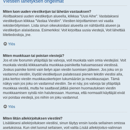
Viestien lähetyksen ongelmat
Miten luon uuden viestiketjun tai lähetän vastauksen?
Aloittaaksesi uuden viestiketjun alueella, klikkaa "Uusi Aihe". Vastataksesi
viestiketjuun klikkaa "Vastaa Viestiin". Viestien kirjoittaminen voi vaatia
rekisteröitymisen. Lista sinun oikeuksistasi alueella on nähtävillä alueen ja
viestiketjun alalaidassa. Esimerkiksi: Voit kirjoittaa uusia viestejä, Voit lähettää
liitetiedostoja, jne.
Ylös
Miten muokkaan tai poistan viestejä?
Jos et ole foorumin ylläpitäjä tai valvoja, voit muokata vain omia viestejäsi. Voit
muokata viestiä klikkaamalla muokkaa-painiketta haluamassasi viestissä.
Joskus painike toimii vain tietyn ajan viestin luomisen jälkeen. Jos joku on jo
vastannut viestiin, löydät viestiketjuun palatessasi pienen tekstin viestisi alla,
joka kertoo viestin muokkauskertojen lukumäärän ja muokkausajan. Tämä
näkyy vain jos joku on vastannut viestiin. Se ei näy, jos valvoja tai ylläpitäjä
muokkaa viestiä, mutta he saattavat jättää pienen huomautuksen viestin
muokkaamisen syistä niin halutessaan. Huomaa, että normaalit käyttäjät eivät
voi poistaa viestejä, jos niihin on joku vastannut.
Ylös
Miten liitän allekirjoituksen viestiini?
Lisätäksesi allekirjoituksen viestiisi, sinun täytyy ensin luoda sellainen omissa
asetuksissa. Kun olet luonut sellaisen, voit valita
Lisää allekirjoitus
-valinnan