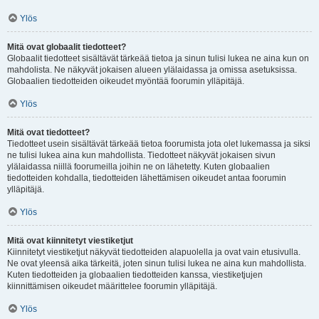
Ylös
Mitä ovat globaalit tiedotteet?
Globaalit tiedotteet sisältävät tärkeää tietoa ja sinun tulisi lukea ne aina kun on
mahdolista. Ne näkyvät jokaisen alueen ylälaidassa ja omissa asetuksissa.
Globaalien tiedotteiden oikeudet myöntää foorumin ylläpitäjä.
Ylös
Mitä ovat tiedotteet?
Tiedotteet usein sisältävät tärkeää tietoa foorumista jota olet lukemassa ja siksi
ne tulisi lukea aina kun mahdollista. Tiedotteet näkyvät jokaisen sivun
ylälaidassa niillä foorumeilla joihin ne on lähetetty. Kuten globaalien
tiedotteiden kohdalla, tiedotteiden lähettämisen oikeudet antaa foorumin
ylläpitäjä.
Ylös
Mitä ovat kiinnitetyt viestiketjut
Kiinnitetyt viestiketjut näkyvät tiedotteiden alapuolella ja ovat vain etusivulla.
Ne ovat yleensä aika tärkeitä, joten sinun tulisi lukea ne aina kun mahdollista.
Kuten tiedotteiden ja globaalien tiedotteiden kanssa, viestiketjujen
kiinnittämisen oikeudet määrittelee foorumin ylläpitäjä.
Ylös