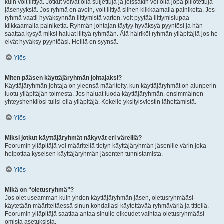
kuin voit liittyä. Jotkut voivat olla suljettuja ja joissakin voi olla jopa piilotettuja
jäsenyyksiä. Jos ryhmä on avoin, voit liittyä siihen klikkaamalla painiketta. Jos
ryhmä vaatii hyväksynnän liittymistä varten, voit pyytää liittymislupaa
klikkaamalla painiketta. Ryhmän johtajan täytyy hyväksyä pyyntösi ja hän
saattaa kysyä miksi haluat liittyä ryhmään. Älä häiriköi ryhmän ylläpitäjiä jos he
eivät hyväksy pyyntöäsi. Heillä on syynsä.
Ylös
Miten pääsen käyttäjäryhmän johtajaksi?
Käyttäjäryhmän johtaja on yleensä määritelty, kun käyttäjäryhmät on alunperin
luotu ylläpitäjän toimesta. Jos haluat luoda käyttäjäryhmän, ensimmäinen
yhteyshenkilösi tulisi olla ylläpitäjä. Kokeile yksityisviestin lähettämistä.
Ylös
Miksi jotkut käyttäjäryhmät näkyvät eri väreillä?
Foorumin ylläpitäjä voi määritellä tietyn käyttäjäryhmän jäsenille värin joka
helpottaa kyseisen käyttäjäryhmän jäsenten tunnistamista.
Ylös
Mikä on “oletusryhmä”?
Jos olet useamman kuin yhden käyttäjäryhmän jäsen, oletusryhmääsi
käytetään määriteltäessä sinun kohdallasi käytettävää ryhmäväriä ja titteliä.
Foorumin ylläpitäjä saattaa antaa sinulle oikeudet vaihtaa oletusryhmääsi
omista asetuksista.