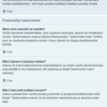
Vaihtoehtoisesti omista asetuksista voit lisätä käyttäjiä suoraan syöttämällä
heidän käyttäjänimen. Voit myös poistaa käyttäjiä listaltasi samalta sivulta.
Ylös
Foorumilta hakeminen
Miten etsin alueelta tai alueilta?
Syötä hakutermi hakukenttään, joka sijaitsee etusivulla, alueen tai viestiketjun
sivulla. Tarkennettuun hakuun pääset klikkaamalla “Tarkennettu haku”-linkkiä
joka on saatavilla jokaisella sivulla. Haun sijainti voi riippua käyttämästäsi
tyylistä.
Ylös
Miksi hakuni ei löytänyt mitään?
Hakusi oli todennäköisesti liian epämääräinen ja sisälsi useita yleisiä termejä,
joita phpBB ei ole indeksoinut. Ole tarkempi ja käytä Tarkennetun haun
valintoja.
Ylös
Miksi haku johti tyhjään sivuun!?
Hakusi palautti liian monta tulosta ja palvelin ei pystynyt käsittelemään niitä.
Käytä “Tarkennettua hakua” ja ole tarkempi hakuehdoissa ja alueissa joilta
etsit.