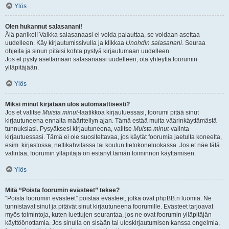
Ylös
Olen hukannut salasanani!
Älä panikoi! Vaikka salasanaasi ei voida palauttaa, se voidaan asettaa
uudelleen. Käy kirjautumissivulla ja klikkaa
Unohdin salasanani
. Seuraa
ohjeita ja sinun pitäisi kohta pystyä kirjautumaan uudelleen.
Jos et pysty asettamaan salasanaasi uudelleen, ota yhteyttä foorumin
ylläpitäjään.
Ylös
Miksi minut kirjataan ulos automaattisesti?
Jos et valitse
Muista minut
-laatikkoa kirjautuessasi, foorumi pitää sinut
kirjautuneena ennalta määritellyn ajan. Tämä estää muita väärinkäyttämästä
tunnuksiasi. Pysyäksesi kirjautuneena, valitse
Muista minut
-valinta
kirjautuessasi. Tämä ei ole suositeltavaa, jos käytät foorumia jaetulta koneelta,
esim. kirjastossa, nettikahvilassa tai koulun tietokoneluokassa. Jos et näe tätä
valintaa, foorumin ylläpitäjä on estänyt tämän toiminnon käyttämisen.
Ylös
Mitä “Poista foorumin evästeet” tekee?
“Poista foorumin evästeet” poistaa evästeet, jotka ovat phpBB:n luomia. Ne
tunnistavat sinut ja pitävät sinut kirjautuneena foorumille. Evästeet tarjoavat
myös toimintoja, kuten luettujen seurantaa, jos ne ovat foorumin ylläpitäjän
käyttöönottamia. Jos sinulla on sisään tai uloskirjautumisen kanssa ongelmia,