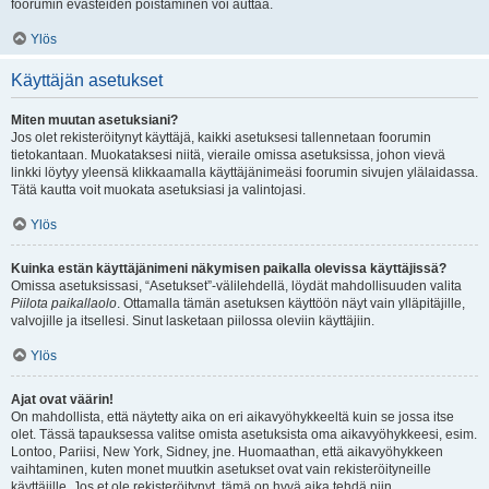
foorumin evästeiden poistaminen voi auttaa.
Ylös
Käyttäjän asetukset
Miten muutan asetuksiani?
Jos olet rekisteröitynyt käyttäjä, kaikki asetuksesi tallennetaan foorumin
tietokantaan. Muokataksesi niitä, vieraile omissa asetuksissa, johon vievä
linkki löytyy yleensä klikkaamalla käyttäjänimeäsi foorumin sivujen ylälaidassa.
Tätä kautta voit muokata asetuksiasi ja valintojasi.
Ylös
Kuinka estän käyttäjänimeni näkymisen paikalla olevissa käyttäjissä?
Omissa asetuksissasi, “Asetukset”-välilehdellä, löydät mahdollisuuden valita
Piilota paikallaolo
. Ottamalla tämän asetuksen käyttöön näyt vain ylläpitäjille,
valvojille ja itsellesi. Sinut lasketaan piilossa oleviin käyttäjiin.
Ylös
Ajat ovat väärin!
On mahdollista, että näytetty aika on eri aikavyöhykkeeltä kuin se jossa itse
olet. Tässä tapauksessa valitse omista asetuksista oma aikavyöhykkeesi, esim.
Lontoo, Pariisi, New York, Sidney, jne. Huomaathan, että aikavyöhykkeen
vaihtaminen, kuten monet muutkin asetukset ovat vain rekisteröityneille
käyttäjille. Jos et ole rekisteröitynyt, tämä on hyvä aika tehdä niin.