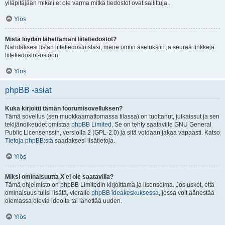
ylläpitäjään mikäli et ole varma mitkä tiedostot ovat sallittuja..
Ylös
Mistä löydän lähettämäni liitetiedostot?
Nähdäksesi listan liitetiedostoistasi, mene omiin asetuksiin ja seuraa linkkejä
liitetiedostot-osioon.
Ylös
phpBB -asiat
Kuka kirjoitti tämän foorumisovelluksen?
Tämä sovellus (sen muokkaamattomassa tilassa) on tuottanut, julkaissut ja sen
tekijänoikeudet omistaa
phpBB Limited
. Se on tehty saataville GNU General
Public Licensenssin, versiolla 2 (GPL-2.0) ja sitä voidaan jakaa vapaasti. Katso
Tietoja phpBB:stä
saadaksesi lisätietoja.
Ylös
Miksi ominaisuutta X ei ole saatavilla?
Tämä ohjelmisto on phpBB Limitedin kirjoittama ja lisensoima. Jos uskot, että
ominaisuus tulisi lisätä, vieraile
phpBB ideakeskuksessa
, jossa voit äänestää
olemassa olevia ideoita tai lähettää uuden.
Ylös