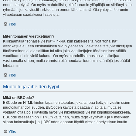
Foorumin ylläpitäjä on päättänyt, että viestit kyseiselle alueelle tulee tarkastaa
ennen lähetystä. On myös mahdollista, että foorumin ylläpitäjä on siirtänyt sinut
ryhmään, jonka viestit tarkistetaan ennen lähettämistä. Ota yhteyttä foorumin
ylläpitäjään saadaksesi lisätietoja.
Ylös
Miten tönäisen viestiketjuani?
Klikkaamalla “Tönaise viestiä” -linkkiä, kun katselet sitä, voit “tönäistä”
viestiketjua alueen ensimmäisen sivun yläosaan. Jos et näe tätä, viestiketjujen
tönäiseminen ei ole sallittua tai aika joka viestiketjujen tönäisemisen välillä
vaaditaan ei ole vielä kulunut. On myös mahdollista nostaa viestiketjua
vastaamalla siihen, mutta varmista että noudatat foorumin sääntöjä jos päätät
tehdä niin.
Ylös
Muotoilu ja aiheiden tyypit
Mikä on BBCode?
BBCode on HTML-kielen tapainen toteutus, joka tarjoaa tiettyjen viestin osien
muotoilumahdollisuuden. BBCoden käytöstä päättää ylläpitäjä, mutta se
voidaan ottaa pois käytöstä myös viestikohtaisesti viestin kirjoituslomakkeella.
BBCode itsessään on HTML:n kaltainen, mutta tagit käyttävät < ja > merkkien
sijaan hakasulkuja [ ja ]. BBCoden oppaan löydät viestinlähetyssivun kautta.
Ylös