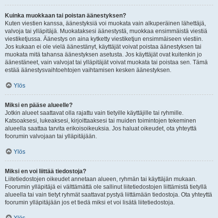
Kuinka muokkaan tai poistan äänestyksen?
Kuten viestien kanssa, äänestyksiä voi muokata vain alkuperäinen lähettäjä,
valvoja tai ylläpitäjä. Muokataksesi äänestystä, muokkaa ensimmäistä viestiä
viestiketjussa. Äänestys on aina kytketty viestiketjun ensimmäiseen viestiin.
Jos kukaan ei ole vielä äänestänyt, käyttäjät voivat poistaa äänestyksen tai
muokata mitä tahansa äänestyksen asetusta. Jos käyttäjät ovat kuitenkin jo
äänestäneet, vain valvojat tai ylläpitäjät voivat muokata tai poistaa sen. Tämä
estää äänestysvaihtoehtojen vaihtamisen kesken äänestyksen.
Ylös
Miksi en pääse alueelle?
Jotkin alueet saattavat olla rajattu vain tietyille käyttäjille tai ryhmille.
Katsoaksesi, lukeaksesi, kirjoittaaksesi tai muiden toimintojen tekeminen
alueella saattaa tarvita erikoisoikeuksia. Jos haluat oikeudet, ota yhteyttä
foorumin valvojaan tai ylläpitäjään.
Ylös
Miksi en voi liittää tiedostoja?
Liitetiedostojen oikeudet annetaan alueen, ryhmän tai käyttäjän mukaan.
Foorumin ylläpitäjä ei välttämättä ole sallinut liitetiedostojen liittämistä tietyllä
alueella tai vain tietyt ryhmät saattavat pystyä liittämään tiedostoja. Ota yhteyttä
foorumin ylläpitäjään jos et tiedä miksi et voi lisätä liitetiedostoja.