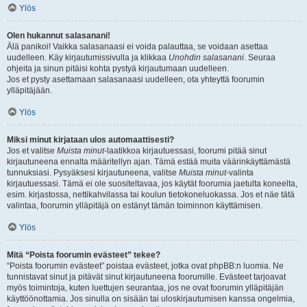
Ylös
Olen hukannut salasanani!
Älä panikoi! Vaikka salasanaasi ei voida palauttaa, se voidaan asettaa
uudelleen. Käy kirjautumissivulla ja klikkaa
Unohdin salasanani
. Seuraa
ohjeita ja sinun pitäisi kohta pystyä kirjautumaan uudelleen.
Jos et pysty asettamaan salasanaasi uudelleen, ota yhteyttä foorumin
ylläpitäjään.
Ylös
Miksi minut kirjataan ulos automaattisesti?
Jos et valitse
Muista minut
-laatikkoa kirjautuessasi, foorumi pitää sinut
kirjautuneena ennalta määritellyn ajan. Tämä estää muita väärinkäyttämästä
tunnuksiasi. Pysyäksesi kirjautuneena, valitse
Muista minut
-valinta
kirjautuessasi. Tämä ei ole suositeltavaa, jos käytät foorumia jaetulta koneelta,
esim. kirjastossa, nettikahvilassa tai koulun tietokoneluokassa. Jos et näe tätä
valintaa, foorumin ylläpitäjä on estänyt tämän toiminnon käyttämisen.
Ylös
Mitä “Poista foorumin evästeet” tekee?
“Poista foorumin evästeet” poistaa evästeet, jotka ovat phpBB:n luomia. Ne
tunnistavat sinut ja pitävät sinut kirjautuneena foorumille. Evästeet tarjoavat
myös toimintoja, kuten luettujen seurantaa, jos ne ovat foorumin ylläpitäjän
käyttöönottamia. Jos sinulla on sisään tai uloskirjautumisen kanssa ongelmia,