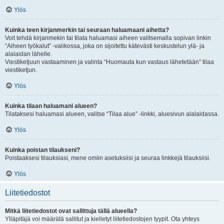
Ylös
Kuinka teen kirjanmerkin tai seuraan haluamaani aihetta?
Voit tehdä kirjanmekin tai tilata haluamasi aiheen valitsemalla sopivan linkin
“Aiheen työkalut” -valikossa, joka on sijoitettu kätevästi keskustelun ylä- ja
alalaidan lähelle.
Viestiketjuun vastaaminen ja valinta “Huomauta kun vastaus lähetetään” tilaa
viestiketjun.
Ylös
Kuinka tilaan haluamani alueen?
Tilataksesi haluamasi alueen, valitse “Tilaa alue” -linkki, aluesivun alalaidassa.
Ylös
Kuinka poistan tilaukseni?
Poistaaksesi tilauksiasi, mene omiin asetuksiisi ja seuraa linkkejä tilauksiisi.
Ylös
Liitetiedostot
Mitkä liitetiedostot ovat sallittuja tällä alueella?
Ylläpitäjä voi määrätä sallitut ja kielletyt liitetiedostojen tyypit. Ota yhteys