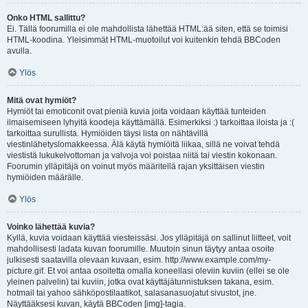
Onko HTML sallittu?
Ei. Tällä foorumilla ei ole mahdollista lähettää HTML:ää siten, että se toimisi
HTML-koodina. Yleisimmät HTML-muotoilut voi kuitenkin tehdä BBCoden
avulla.
Ylös
Mitä ovat hymiöt?
Hymiöt tai emoticonit ovat pieniä kuvia joita voidaan käyttää tunteiden
ilmaisemiseen lyhyitä koodeja käyttämällä. Esimerkiksi :) tarkoittaa iloista ja :(
tarkoittaa surullista. Hymiöiden täysi lista on nähtävillä
viestinlähetyslomakkeessa. Älä käytä hymiöitä liikaa, sillä ne voivat tehdä
viestistä lukukelvottoman ja valvoja voi poistaa niitä tai viestin kokonaan.
Foorumin ylläpitäjä on voinut myös määritellä rajan yksittäisen viestin
hymiöiden määrälle.
Ylös
Voinko lähettää kuvia?
Kyllä, kuvia voidaan käyttää viesteissäsi. Jos ylläpitäjä on sallinut liitteet, voit
mahdollisesti ladata kuvan foorumille. Muutoin sinun täytyy antaa osoite
julkisesti saatavilla olevaan kuvaan, esim. http://www.example.com/my-
picture.gif. Et voi antaa osoitetta omalla koneellasi oleviin kuviin (ellei se ole
yleinen palvelin) tai kuviin, jotka ovat käyttäjätunnistuksen takana, esim.
hotmail tai yahoo sähköpostilaatikot, salasanasuojatut sivustot, jne.
Näyttääksesi kuvan, käytä BBCoden [img]-tagia.