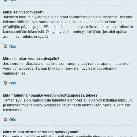
Ylös
Miksi sain varoituksen?
Jokaisen foorumin ylläpitäjällä on omat säännöt heidän sivustollensa. Jos olet
rikkonut sääntöä, voit saada varoituksen. Huomioi, että tämä on foorumin
ylläpitäjän päätös ja phpBB Limitedillä ei ole sivustolla annettavien varoitusten
kanssa mitään tekemistä. Ota yhteyttä foorumin ylläpitäjään, jos olet epävarma
annetun varoituksen syystä.
Ylös
Miten ilmoitan viestin valvojalle?
Jos foorumin ylläpitäjä on sallinut sen, sinun pitäisi nähdä raportointipainike
viestin yhteydessä. Tämän klikkaaminen vie sinut viestin raportoinnin
vaiheiden läpi.
Ylös
Mitä “Tallenna”-painike viestin kirjoittamisessa tekee?
Tämän avulla on mahdollista tallentaa luonnoksia, jotka voit kirjoittaa loppuun
ja lähettää myöhemmin. Avataksesi tallennetun luonnoksen, vieraile komissa
asetuksissa.
Ylös
Miksi minun viestini tarvitsee hyväksynnän?