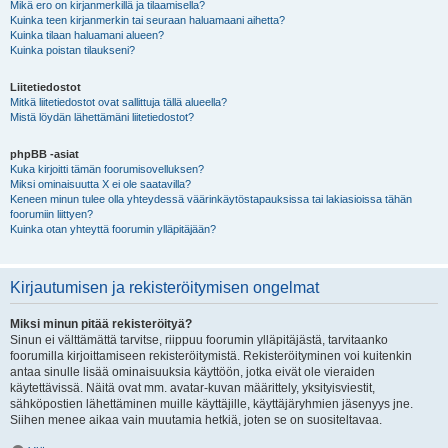
Mikä ero on kirjanmerkillä ja tilaamisella?
Kuinka teen kirjanmerkin tai seuraan haluamaani aihetta?
Kuinka tilaan haluamani alueen?
Kuinka poistan tilaukseni?
Liitetiedostot
Mitkä liitetiedostot ovat sallittuja tällä alueella?
Mistä löydän lähettämäni liitetiedostot?
phpBB -asiat
Kuka kirjoitti tämän foorumisovelluksen?
Miksi ominaisuutta X ei ole saatavilla?
Keneen minun tulee olla yhteydessä väärinkäytöstapauksissa tai lakiasioissa tähän
foorumiin liittyen?
Kuinka otan yhteyttä foorumin ylläpitäjään?
Kirjautumisen ja rekisteröitymisen ongelmat
Miksi minun pitää rekisteröityä?
Sinun ei välttämättä tarvitse, riippuu foorumin ylläpitäjästä, tarvitaanko
foorumilla kirjoittamiseen rekisteröitymistä. Rekisteröityminen voi kuitenkin
antaa sinulle lisää ominaisuuksia käyttöön, jotka eivät ole vieraiden
käytettävissä. Näitä ovat mm. avatar-kuvan määrittely, yksityisviestit,
sähköpostien lähettäminen muille käyttäjille, käyttäjäryhmien jäsenyys jne.
Siihen menee aikaa vain muutamia hetkiä, joten se on suositeltavaa.