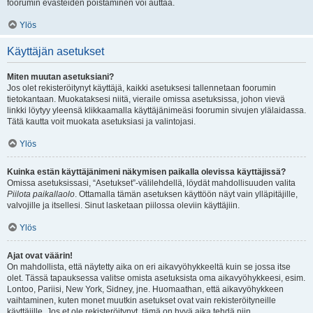
foorumin evästeiden poistaminen voi auttaa.
Ylös
Käyttäjän asetukset
Miten muutan asetuksiani?
Jos olet rekisteröitynyt käyttäjä, kaikki asetuksesi tallennetaan foorumin
tietokantaan. Muokataksesi niitä, vieraile omissa asetuksissa, johon vievä
linkki löytyy yleensä klikkaamalla käyttäjänimeäsi foorumin sivujen ylälaidassa.
Tätä kautta voit muokata asetuksiasi ja valintojasi.
Ylös
Kuinka estän käyttäjänimeni näkymisen paikalla olevissa käyttäjissä?
Omissa asetuksissasi, “Asetukset”-välilehdellä, löydät mahdollisuuden valita
Piilota paikallaolo
. Ottamalla tämän asetuksen käyttöön näyt vain ylläpitäjille,
valvojille ja itsellesi. Sinut lasketaan piilossa oleviin käyttäjiin.
Ylös
Ajat ovat väärin!
On mahdollista, että näytetty aika on eri aikavyöhykkeeltä kuin se jossa itse
olet. Tässä tapauksessa valitse omista asetuksista oma aikavyöhykkeesi, esim.
Lontoo, Pariisi, New York, Sidney, jne. Huomaathan, että aikavyöhykkeen
vaihtaminen, kuten monet muutkin asetukset ovat vain rekisteröityneille
käyttäjille. Jos et ole rekisteröitynyt, tämä on hyvä aika tehdä niin.