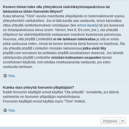
Keneen minun tulee olla yhteydessä väärinkäytöstapauksissa tai
lakiasioissa tähän foorumiin liittyen?
Kuka tahansa “Tiimi”-sivulla mainituista ylläpitäjistä on todennäköisesti sopiva
yhteyshenkilö valituksillesi. Jos et tätä kautta saa vastausta, sinun kannattaa
ottaa yhteyttä verkkotunnuksen omistajaan (tee
whois-kysely
) tai jos kyseessä
on ilmaispalvelussa oleva (esim. Yahoo!, free.fr, f2s.com, jne.), ota yhteyttä
ylläpitoon tai väärinkäytöksistä vastaavaan osastoon kyseisessä palvelussa.
Huomaa, että phpBB Limitedillä
ei ole lainkaan toimivaltaa
ja sitä ei voida
pitää vastuussa miten, missä tai kenen toimesta tämä foorumi on käytössä. Älä
ota yhteyttä phpBB Limitediin missään lakiasioissa
jotka eivät liity
phpBB.com-sivustoon tai pelkkään phpBB-sovellukseen itseensä. Jos lähetät
sähköpostia phpBB Limitedille
mistään kolmannen osapuolen
tämän
sovelluksen käytöstä, voit odottaa niukkasanaista vastausta, jos edes
vastausta lainkaan.
Ylös
Kuinka otan yhteyttä foorumin ylläpitäjään?
Kaikki foorumin käyttäjät voivat käyttää “Ota yhteyttä” -lomaketta, jos täämä
vaihtoehto on foorumin ylläpitäjän mahdollistama.
Foorumin käyttäjät voivat käyttää myös “Tiimi”-linkkiä.
Ylös
Hyppää