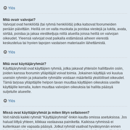
Ylös
Mitä ovatr valvojat?
Valvojat ovat henkilöitä (tai ryhmä henkilöitä) jotka katsovat foorumeiden
perään päivittäin. Heillä on on valta muokata ja poistaa viestejä ja lukita, avata,
siirtää, poistaa ja jakaa viestiketjuja niillä alueilla joissa heillä on valvojan
oikeudet. Yleensä valvojat ovat paikalla estämässä aiheen vierestä
keskustelua tai hyvien tapojen vastaisen materiaalin lähettämistä.
Ylös
Mitä ovat käyttäjäryhmät?
Käyttäjäryhmät ovat käyttäjien ryhmiä, jotka jakavat yhteisön hallittaviin osiin,
joiden kanssa foorumin ylläpitäjät voivat toimia. Jokainen käyttäjä voi kuulua
useisiin ryhmiin ja jokaiselle ryhmälle voidaan määritellä yksilölliset oikeudet.
Tämä tarjoaa ylläpitäjille helpon tavan muuttaa käyttäjien oikeuksia useille
käyttäjille kerralla, kuten muuttaa valvojien oikeuksia tai hallita pääsyä
suljetulle alueelle.
Ylös
Missä ovat käyttäjäryhmät ja miten liityn sellaiseen?
Voit nähdä kaikki ryhmät “Käyttäjäryhmät”-linkin kautta omissa asetuksissa. Jos
haluat liittyä yhteen, klikkaa vastaavaa painiketta. Kaikissa ryhmissä ei
kuitenkaan ole vapaata pääsyä. Jotkut ryhmät vaativat hyväksynnän ennen