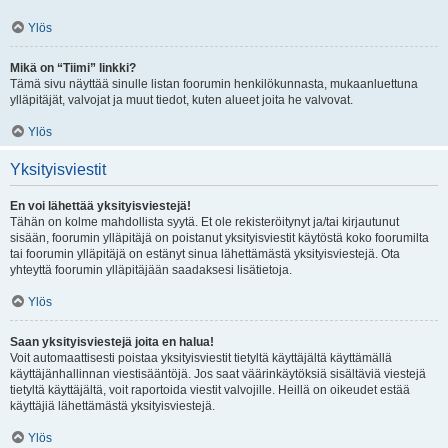
Ylös
Mikä on “Tiimi” linkki?
Tämä sivu näyttää sinulle listan foorumin henkilökunnasta, mukaanluettuna
ylläpitäjät, valvojat ja muut tiedot, kuten alueet joita he valvovat.
Ylös
Yksityisviestit
En voi lähettää yksityisviestejä!
Tähän on kolme mahdollista syytä. Et ole rekisteröitynyt ja/tai kirjautunut
sisään, foorumin ylläpitäjä on poistanut yksityisviestit käytöstä koko foorumilta
tai foorumin ylläpitäjä on estänyt sinua lähettämästä yksityisviestejä. Ota
yhteyttä foorumin ylläpitäjään saadaksesi lisätietoja.
Ylös
Saan yksityisviestejä joita en halua!
Voit automaattisesti poistaa yksityisviestit tietyltä käyttäjältä käyttämällä
käyttäjänhallinnan viestisääntöjä. Jos saat väärinkäytöksiä sisältäviä viestejä
tietyltä käyttäjältä, voit raportoida viestit valvojille. Heillä on oikeudet estää
käyttäjiä lähettämästä yksityisviestejä.
Ylös