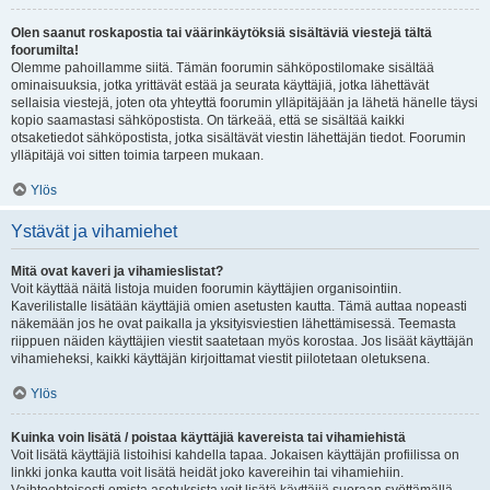
Olen saanut roskapostia tai väärinkäytöksiä sisältäviä viestejä tältä
foorumilta!
Olemme pahoillamme siitä. Tämän foorumin sähköpostilomake sisältää
ominaisuuksia, jotka yrittävät estää ja seurata käyttäjiä, jotka lähettävät
sellaisia viestejä, joten ota yhteyttä foorumin ylläpitäjään ja lähetä hänelle täysi
kopio saamastasi sähköpostista. On tärkeää, että se sisältää kaikki
otsaketiedot sähköpostista, jotka sisältävät viestin lähettäjän tiedot. Foorumin
ylläpitäjä voi sitten toimia tarpeen mukaan.
Ylös
Ystävät ja vihamiehet
Mitä ovat kaveri ja vihamieslistat?
Voit käyttää näitä listoja muiden foorumin käyttäjien organisointiin.
Kaverilistalle lisätään käyttäjiä omien asetusten kautta. Tämä auttaa nopeasti
näkemään jos he ovat paikalla ja yksityisviestien lähettämisessä. Teemasta
riippuen näiden käyttäjien viestit saatetaan myös korostaa. Jos lisäät käyttäjän
vihamieheksi, kaikki käyttäjän kirjoittamat viestit piilotetaan oletuksena.
Ylös
Kuinka voin lisätä / poistaa käyttäjiä kavereista tai vihamiehistä
Voit lisätä käyttäjiä listoihisi kahdella tapaa. Jokaisen käyttäjän profiilissa on
linkki jonka kautta voit lisätä heidät joko kavereihin tai vihamiehiin.