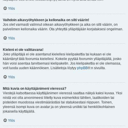
Ylös
Vaihdoin aikavyöhykkeen ja kellonaika on silti väärin!
Jos olet varmasti valinnut oikean aikavyöhykkeen ja aika on silti väärin, on
palvelimen kellonaika väärin. Ota yhteyttä ylläpitäjään korjataksesi ongelman.
Ylös
Kieleni ei ole valittavana!
Joko ylläpitäjä ei ole asentanut kielellesi kielipakettia tai kukaan ei ole
kääntänyt tätä foorumia kielellesi. Kokeile pyytää foorumin ylläpitäjältä, josko
hän voisi asentaa tarvitsemasi kielipaketin. Jos kielipakettia ei ole olemassa,
voit luoda uuden käännöksen. Lisätietoja löytyy
phpBB
®:n sivuilta.
Ylös
Mitä kuvia on käyttäjänimeni vieressä?
Viestejä katsottaessa käyttäjänimen vieressä saattaa näkyä kaksi kuvaa. Yksi
niistä voi olla arvonimeesi liitetty kuva esimerkiksi tähtien, laatikoiden tai
pisteiden muodossa viestimäärästäsi tai statuksestasi riippuen. Toinen,
yleensä isompi kuva on avatar ja on yleensä uniikki tai henkilökohtainen
jokaisella käyttäjällä.
Ylös