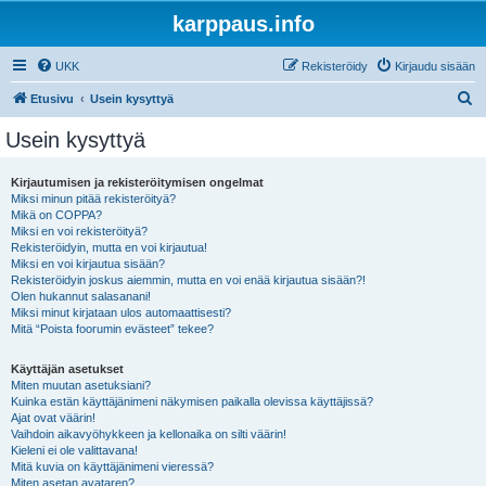
karppaus.info
UKK
Rekisteröidy
Kirjaudu sisään
E
Etusivu
Usein kysyttyä
t
Usein kysyttyä
s
i
Kirjautumisen ja rekisteröitymisen ongelmat
Miksi minun pitää rekisteröityä?
Mikä on COPPA?
Miksi en voi rekisteröityä?
Rekisteröidyin, mutta en voi kirjautua!
Miksi en voi kirjautua sisään?
Rekisteröidyin joskus aiemmin, mutta en voi enää kirjautua sisään?!
Olen hukannut salasanani!
Miksi minut kirjataan ulos automaattisesti?
Mitä “Poista foorumin evästeet” tekee?
Käyttäjän asetukset
Miten muutan asetuksiani?
Kuinka estän käyttäjänimeni näkymisen paikalla olevissa käyttäjissä?
Ajat ovat väärin!
Vaihdoin aikavyöhykkeen ja kellonaika on silti väärin!
Kieleni ei ole valittavana!
Mitä kuvia on käyttäjänimeni vieressä?
Miten asetan avataren?