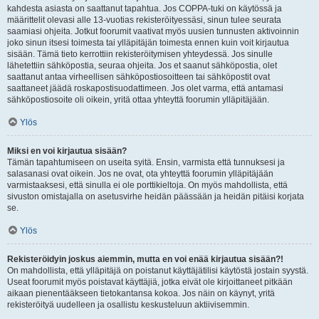
kahdesta asiasta on saattanut tapahtua. Jos COPPA-tuki on käytössä ja
määrittelit olevasi alle 13-vuotias rekisteröityessäsi, sinun tulee seurata
saamiasi ohjeita. Jotkut foorumit vaativat myös uusien tunnusten aktivoinnin
joko sinun itsesi toimesta tai ylläpitäjän toimesta ennen kuin voit kirjautua
sisään. Tämä tieto kerrottiin rekisteröitymisen yhteydessä. Jos sinulle
lähetettiin sähköpostia, seuraa ohjeita. Jos et saanut sähköpostia, olet
saattanut antaa virheellisen sähköpostiosoitteen tai sähköpostit ovat
saattaneet jäädä roskapostisuodattimeen. Jos olet varma, että antamasi
sähköpostiosoite oli oikein, yritä ottaa yhteyttä foorumin ylläpitäjään.
Ylös
Miksi en voi kirjautua sisään?
Tämän tapahtumiseen on useita syitä. Ensin, varmista että tunnuksesi ja
salasanasi ovat oikein. Jos ne ovat, ota yhteyttä foorumin ylläpitäjään
varmistaaksesi, että sinulla ei ole porttikieltoja. On myös mahdollista, että
sivuston omistajalla on asetusvirhe heidän päässään ja heidän pitäisi korjata
se.
Ylös
Rekisteröidyin joskus aiemmin, mutta en voi enää kirjautua sisään?!
On mahdollista, että ylläpitäjä on poistanut käyttäjätilisi käytöstä jostain syystä.
Useat foorumit myös poistavat käyttäjiä, jotka eivät ole kirjoittaneet pitkään
aikaan pienentääkseen tietokantansa kokoa. Jos näin on käynyt, yritä
rekisteröityä uudelleen ja osallistu keskusteluun aktiivisemmin.