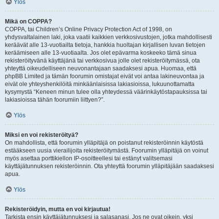
Ylös
Mikä on COPPA?
COPPA, tai Children’s Online Privacy Protection Act of 1998, on
yhdysvaltalainen laki, joka vaatii kaikkien verkkosivustojen, jotka mahdollisesti
keräävät alle 13-vuotiailta tietoja, hankkia huoltajan kirjallisen luvan tietojen
keräämiseen alle 13-vuotiaalta. Jos olet epävarma koskeeko tämä sinua
rekisteröityvänä käyttäjänä tai verkkosivua jolle olet rekisteröitymässä, ota
yhteyttä oikeudelliseen neuvonantajaan saadaksesi apua. Huomaa, että
phpBB Limited ja tämän foorumin omistajat eivät voi antaa lakineuvontaa ja
eivät ole yhteyshenkilöitä minkäänlaisissa lakiasioissa, lukuunottamatta
kysymystä “Keneen minun tulee olla yhteydessä väärinkäytöstapauksissa tai
lakiasioissa tähän foorumiin liittyen?”.
Ylös
Miksi en voi rekisteröityä?
On mahdollista, että foorumin ylläpitäjä on poistanut rekisteröinnin käytöstä
estääkseen uusia vierailijoita rekisteröitymästä. Foorumin ylläpitäjä on voinut
myös asettaa porttikiellon IP-osoitteellesi tai estänyt valitsemasi
käyttäjätunnuksen rekisteröinnin. Ota yhteyttä foorumin ylläpitäjään saadaksesi
apua.
Ylös
Rekisteröidyin, mutta en voi kirjautua!
Tarkista ensin käyttäjätunnuksesi ja salasanasi. Jos ne ovat oikein, yksi