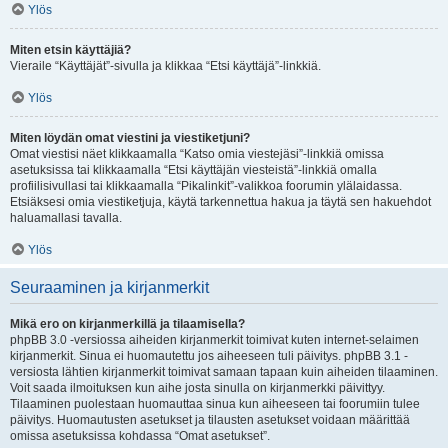
Ylös
Miten etsin käyttäjiä?
Vieraile “Käyttäjät”-sivulla ja klikkaa “Etsi käyttäjä”-linkkiä.
Ylös
Miten löydän omat viestini ja viestiketjuni?
Omat viestisi näet klikkaamalla “Katso omia viestejäsi”-linkkiä omissa
asetuksissa tai klikkaamalla “Etsi käyttäjän viesteistä”-linkkiä omalla
profiilisivullasi tai klikkaamalla “Pikalinkit”-valikkoa foorumin ylälaidassa.
Etsiäksesi omia viestiketjuja, käytä tarkennettua hakua ja täytä sen hakuehdot
haluamallasi tavalla.
Ylös
Seuraaminen ja kirjanmerkit
Mikä ero on kirjanmerkillä ja tilaamisella?
phpBB 3.0 -versiossa aiheiden kirjanmerkit toimivat kuten internet-selaimen
kirjanmerkit. Sinua ei huomautettu jos aiheeseen tuli päivitys. phpBB 3.1 -
versiosta lähtien kirjanmerkit toimivat samaan tapaan kuin aiheiden tilaaminen.
Voit saada ilmoituksen kun aihe josta sinulla on kirjanmerkki päivittyy.
Tilaaminen puolestaan huomauttaa sinua kun aiheeseen tai foorumiin tulee
päivitys. Huomautusten asetukset ja tilausten asetukset voidaan määrittää
omissa asetuksissa kohdassa “Omat asetukset”.