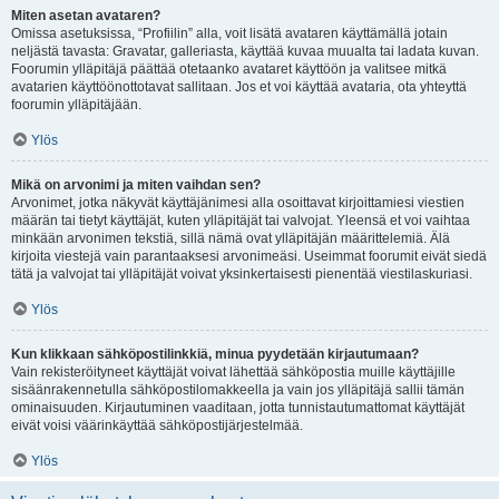
Miten asetan avataren?
Omissa asetuksissa, “Profiilin” alla, voit lisätä avataren käyttämällä jotain
neljästä tavasta: Gravatar, galleriasta, käyttää kuvaa muualta tai ladata kuvan.
Foorumin ylläpitäjä päättää otetaanko avataret käyttöön ja valitsee mitkä
avatarien käyttöönottotavat sallitaan. Jos et voi käyttää avataria, ota yhteyttä
foorumin ylläpitäjään.
Ylös
Mikä on arvonimi ja miten vaihdan sen?
Arvonimet, jotka näkyvät käyttäjänimesi alla osoittavat kirjoittamiesi viestien
määrän tai tietyt käyttäjät, kuten ylläpitäjät tai valvojat. Yleensä et voi vaihtaa
minkään arvonimen tekstiä, sillä nämä ovat ylläpitäjän määrittelemiä. Älä
kirjoita viestejä vain parantaaksesi arvonimeäsi. Useimmat foorumit eivät siedä
tätä ja valvojat tai ylläpitäjät voivat yksinkertaisesti pienentää viestilaskuriasi.
Ylös
Kun klikkaan sähköpostilinkkiä, minua pyydetään kirjautumaan?
Vain rekisteröityneet käyttäjät voivat lähettää sähköpostia muille käyttäjille
sisäänrakennetulla sähköpostilomakkeella ja vain jos ylläpitäjä sallii tämän
ominaisuuden. Kirjautuminen vaaditaan, jotta tunnistautumattomat käyttäjät
eivät voisi väärinkäyttää sähköpostijärjestelmää.
Ylös