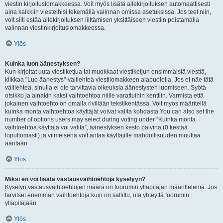
viestin kirjoituslomakkeessa. Voit myös lisätä allekirjoituksen automaattisesti
aina kaikkiin viesteihisi tekemällä valinnan omissa asetuksissa. Jos teet niin,
voit silti estää allekirjoituksen liittämisen yksittäiseen viestiin poistamalla
valinnan viestinkirjoituslomakkeessa.
Ylös
Kuinka luon äänestyksen?
Kun kirjoitat uuta viestiketjua tai muokkaat viestiketjun ensimmäistä viestiä,
klikkaa "Luo äänestys"-välilehteä viestilomakkeen alapuolella. Jos et näe tätä
välilehteä, sinulla ei ole tarvittavia oikeuksia äänestysten luomiseen. Syötä
otsikko ja ainakin kaksi vaihtoehtoa niille varattuihin kenttiin. Varmista että
jokainen vaihtoehto on omalla rivillään tekstikentässä. Voit myös määritellä
kuinka monta vaihtoehtoa käyttäjät voivat valita kohdasta You can also set the
number of options users may select during voting under “Kuinka monta
vaihtoehtoa käyttäjä voi valita”, äänestyksen kesto päivinä (0 kestää
loputtomasti) ja viimeisenä voit antaa käyttäjille mahdollisuuden muuttaa
ääntään.
Ylös
Miksi en voi lisätä vastausvaihtoehtoja kyselyyn?
Kyselyn vastausvaihtoehtojen määrä on foorumin ylläpitäjän määrittelemä. Jos
tarvitset enemmän vaihtoehtoja kuin on sallittu, ota yhteyttä foorumin
ylläpitäjään.
Ylös