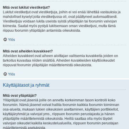
Mitä ovat lukitut viestiketjut?
Lukitut viestiketjut ovat viestiketjuja, joihin ei voi enää lähettää vastauksia ja
mahdolliset kyselyt joita viestiketjussa oli, ovat päättyneet automaattisesti.
Viestiketjuja voidaan lukita useista syistä ylläpitäjän tai foorumin valvojan
toimesta. Saatat myös pystyä lukitsemaan oman viestiketjusi, mutta tämä
riippuu foorumin ylläpitäjän antamista oikeuksista.
Ylös
Mitä ovat aiheiden kuvakkeet?
Aiheiden kuvakkeet ovat aiheen aloittajan valitsemia kuvakkeita joiden on
tarkoitus kuvastaa niiden sisältöä. Aiheiden kuvakkeiden käyttöoikeudet
riippuvat foorumin ylläpitäjän määrittelemistä oikeuksista.
Ylös
Käyttäjätasot ja ryhmät
Mitä ovat ylläpitäjät?
Ylläpitäjät ovat jäseniä joille on annettu korkeimman tason kontrolli koko
foorumiin. Nämä jäsenet voivat hallita foorumin kaikkia foorumin toiminnan
osa-alueita, mukaan lukien oikeuksien asettaminen, käyttäjien porttikiellot,
käyttäjäryhmät ja valvojat yms., riippuen foorumin perustajasta ja hänen
ylläpitäjille määrittelemistä oikeuksista. Heillä saattaa olla myös täydet
valvojan oikeudet kaikilla keskustelualueilla, riippuen foorumin perustajan
määrittelemistä asetuksista.