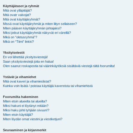
Käyttäjätasot ja ryhmät
Mitä ovat ylläpitäjät?
Mitä ovatr valvojat?
Mitä ovat käyttäjäryhmät?
Missä ovat käyttäjäryhmät ja miten liityn sellaiseen?
Miten pääsen käyttäjäryhmän johtajaksi?
Miksi jotkut käyttäjäryhmät näkyvät eri väreillä?
Mikä on “oletusryhmä”?
Mikä on “Tiimi” linkki?
Yksityisviestit
En voi lähettää yksityisviestejä!
Saan yksityisviestejä joita en halua!
Olen saanut roskapostia tai väärinkäytöksiä sisältäviä viestejä tältä foorumilta!
Ystävät ja vihamiehet
Mitä ovat kaveri ja vihamieslistat?
Kuinka voin lisätä / poistaa käyttäjiä kavereista tai vihamiehistä
Foorumilta hakeminen
Miten etsin alueelta tai alueilta?
Miksi hakuni ei löytänyt mitään?
Miksi haku johti tyhjään sivuun!?
Miten etsin käyttäjiä?
Miten löydän omat viestini ja viestiketjuni?
Seuraaminen ja kirjanmerkit