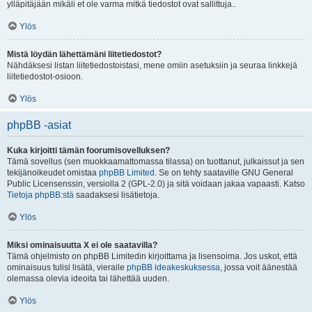
ylläpitäjään mikäli et ole varma mitkä tiedostot ovat sallittuja..
Ylös
Mistä löydän lähettämäni liitetiedostot?
Nähdäksesi listan liitetiedostoistasi, mene omiin asetuksiin ja seuraa linkkejä
liitetiedostot-osioon.
Ylös
phpBB -asiat
Kuka kirjoitti tämän foorumisovelluksen?
Tämä sovellus (sen muokkaamattomassa tilassa) on tuottanut, julkaissut ja sen
tekijänoikeudet omistaa
phpBB Limited
. Se on tehty saataville GNU General
Public Licensenssin, versiolla 2 (GPL-2.0) ja sitä voidaan jakaa vapaasti. Katso
Tietoja phpBB:stä
saadaksesi lisätietoja.
Ylös
Miksi ominaisuutta X ei ole saatavilla?
Tämä ohjelmisto on phpBB Limitedin kirjoittama ja lisensoima. Jos uskot, että
ominaisuus tulisi lisätä, vieraile
phpBB ideakeskuksessa
, jossa voit äänestää
olemassa olevia ideoita tai lähettää uuden.
Ylös