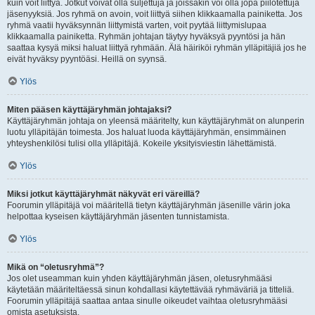
kuin voit liittyä. Jotkut voivat olla suljettuja ja joissakin voi olla jopa piilotettuja
jäsenyyksiä. Jos ryhmä on avoin, voit liittyä siihen klikkaamalla painiketta. Jos
ryhmä vaatii hyväksynnän liittymistä varten, voit pyytää liittymislupaa
klikkaamalla painiketta. Ryhmän johtajan täytyy hyväksyä pyyntösi ja hän
saattaa kysyä miksi haluat liittyä ryhmään. Älä häiriköi ryhmän ylläpitäjiä jos he
eivät hyväksy pyyntöäsi. Heillä on syynsä.
Ylös
Miten pääsen käyttäjäryhmän johtajaksi?
Käyttäjäryhmän johtaja on yleensä määritelty, kun käyttäjäryhmät on alunperin
luotu ylläpitäjän toimesta. Jos haluat luoda käyttäjäryhmän, ensimmäinen
yhteyshenkilösi tulisi olla ylläpitäjä. Kokeile yksityisviestin lähettämistä.
Ylös
Miksi jotkut käyttäjäryhmät näkyvät eri väreillä?
Foorumin ylläpitäjä voi määritellä tietyn käyttäjäryhmän jäsenille värin joka
helpottaa kyseisen käyttäjäryhmän jäsenten tunnistamista.
Ylös
Mikä on “oletusryhmä”?
Jos olet useamman kuin yhden käyttäjäryhmän jäsen, oletusryhmääsi
käytetään määriteltäessä sinun kohdallasi käytettävää ryhmäväriä ja titteliä.
Foorumin ylläpitäjä saattaa antaa sinulle oikeudet vaihtaa oletusryhmääsi
omista asetuksista.