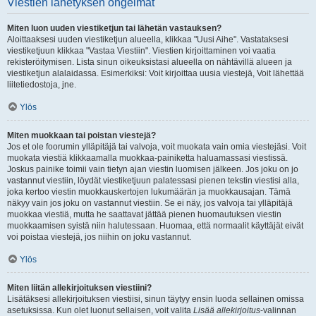
Viestien lähetyksen ongelmat
Miten luon uuden viestiketjun tai lähetän vastauksen?
Aloittaaksesi uuden viestiketjun alueella, klikkaa "Uusi Aihe". Vastataksesi
viestiketjuun klikkaa "Vastaa Viestiin". Viestien kirjoittaminen voi vaatia
rekisteröitymisen. Lista sinun oikeuksistasi alueella on nähtävillä alueen ja
viestiketjun alalaidassa. Esimerkiksi: Voit kirjoittaa uusia viestejä, Voit lähettää
liitetiedostoja, jne.
Ylös
Miten muokkaan tai poistan viestejä?
Jos et ole foorumin ylläpitäjä tai valvoja, voit muokata vain omia viestejäsi. Voit
muokata viestiä klikkaamalla muokkaa-painiketta haluamassasi viestissä.
Joskus painike toimii vain tietyn ajan viestin luomisen jälkeen. Jos joku on jo
vastannut viestiin, löydät viestiketjuun palatessasi pienen tekstin viestisi alla,
joka kertoo viestin muokkauskertojen lukumäärän ja muokkausajan. Tämä
näkyy vain jos joku on vastannut viestiin. Se ei näy, jos valvoja tai ylläpitäjä
muokkaa viestiä, mutta he saattavat jättää pienen huomautuksen viestin
muokkaamisen syistä niin halutessaan. Huomaa, että normaalit käyttäjät eivät
voi poistaa viestejä, jos niihin on joku vastannut.
Ylös
Miten liitän allekirjoituksen viestiini?
Lisätäksesi allekirjoituksen viestiisi, sinun täytyy ensin luoda sellainen omissa
asetuksissa. Kun olet luonut sellaisen, voit valita
Lisää allekirjoitus
-valinnan