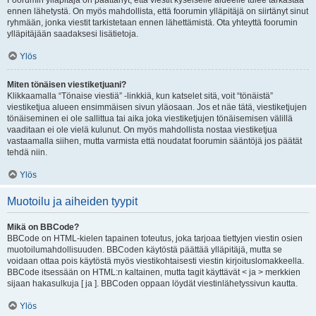
Foorumin ylläpitäjä on päättänyt, että viestit kyseiselle alueelle tulee tarkastaa
ennen lähetystä. On myös mahdollista, että foorumin ylläpitäjä on siirtänyt sinut
ryhmään, jonka viestit tarkistetaan ennen lähettämistä. Ota yhteyttä foorumin
ylläpitäjään saadaksesi lisätietoja.
Ylös
Miten tönäisen viestiketjuani?
Klikkaamalla “Tönaise viestiä” -linkkiä, kun katselet sitä, voit “tönäistä”
viestiketjua alueen ensimmäisen sivun yläosaan. Jos et näe tätä, viestiketjujen
tönäiseminen ei ole sallittua tai aika joka viestiketjujen tönäisemisen välillä
vaaditaan ei ole vielä kulunut. On myös mahdollista nostaa viestiketjua
vastaamalla siihen, mutta varmista että noudatat foorumin sääntöjä jos päätät
tehdä niin.
Ylös
Muotoilu ja aiheiden tyypit
Mikä on BBCode?
BBCode on HTML-kielen tapainen toteutus, joka tarjoaa tiettyjen viestin osien
muotoilumahdollisuuden. BBCoden käytöstä päättää ylläpitäjä, mutta se
voidaan ottaa pois käytöstä myös viestikohtaisesti viestin kirjoituslomakkeella.
BBCode itsessään on HTML:n kaltainen, mutta tagit käyttävät < ja > merkkien
sijaan hakasulkuja [ ja ]. BBCoden oppaan löydät viestinlähetyssivun kautta.
Ylös