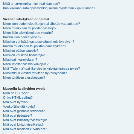
Mikä on arvonimi ja miten vaihdan sen?
Kun klikkaan sähköpostilinkkiä, minua pyydetään kirjautumaan?
Viestien lähetyksen ongelmat
Miten luon uuden viestiketjun tai lähetän vastauksen?
Miten muokkaan tai poistan viestejä?
Miten liitän allekirjoituksen viestiini?
Kuinka luon äänestyksen?
Miksi en voi lisätä vastausvaihtoehtoja kyselyyn?
Kuinka muokkaan tai poistan äänestyksen?
Miksi en pääse alueelle?
Miksi en voi liittää tiedostoja?
Miksi sain varoituksen?
Miten ilmoitan viestin valvojalle?
Mitä “Tallenna”-painike viestin kirjoittamisessa tekee?
Miksi minun viestini tarvitsee hyväksynnän?
Miten tönäisen viestiketjuani?
Muotoilu ja aiheiden tyypit
Mikä on BBCode?
Onko HTML sallittu?
Mitä ovat hymiöt?
Voinko lähettää kuvia?
Mitä ovat globaalit tiedotteet?
Mitä ovat tiedotteet?
Mitä ovat kiinnitetyt viestiketjut
Mitä ovat lukitut viestiketjut?
Mitä ovat aiheiden kuvakkeet?