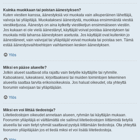
Kuinka muokkaan tai poistan äänestyksen?
Kuten viestien kanssa, äänestyksiä voi muokata vain alkuperäinen lähettäjä,
valvoja tai ylläpitäjä. Muokataksesi äänestystä, muokkaa ensimmäistä viestiä
viestiketjussa. Äänestys on aina kytketty viestiketjun ensimmäiseen viestiin.
Jos kukaan ei ole vielä äänestänyt, käyttäjät voivat poistaa äänestyksen tai
muokata mitä tahansa äänestyksen asetusta. Jos käyttäjät ovat kuitenkin jo
äänestäneet, vain valvojat tai ylläpitäjät voivat muokata tai poistaa sen. Tämä
estää äänestysvaihtoehtojen vaihtamisen kesken äänestyksen.
Ylös
Miksi en pääse alueelle?
Jotkin alueet saattavat olla rajattu vain tietyille käyttäjille tai ryhmille.
Katsoaksesi, lukeaksesi, kirjoittaaksesi tai muiden toimintojen tekeminen
alueella saattaa tarvita erikoisoikeuksia. Jos haluat oikeudet, ota yhteyttä
foorumin valvojaan tai ylläpitäjään.
Ylös
Miksi en voi liittää tiedostoja?
Liitetiedostojen oikeudet annetaan alueen, ryhmän tai käyttäjän mukaan.
Foorumin ylläpitäjä ei välttämättä ole sallinut liitetiedostojen liittämistä tietyllä
alueella tai vain tietyt ryhmät saattavat pystyä liittämään tiedostoja. Ota yhteyttä
foorumin ylläpitäjään jos et tiedä miksi et voi lisätä liitetiedostoja.