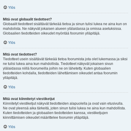
Ylös
Mitä ovat globaalit tiedotteet?
Globaalit tiedotteet sisältävät tärkeää tietoa ja sinun tulisi lukea ne aina kun on
mahdolista. Ne näkyvät jokaisen alueen ylälaidassa ja omissa asetuksissa.
Globaalien tiedotteiden oikeudet myöntää foorumin ylläpitäjä.
Ylös
Mitä ovat tiedotteet?
Tiedotteet usein sisältävät tärkeää tietoa foorumista jota olet lukemassa ja siksi
ne tulisi lukea aina kun mahdollista. Tiedotteet näkyvät jokaisen sivun
ylälaidassa niillä foorumeilla joihin ne on lähetetty. Kuten globaalien
tiedotteiden kohdalla, tiedotteiden lähettämisen oikeudet antaa foorumin
ylläpitäjä.
Ylös
Mitä ovat kiinnitetyt viestiketjut
Kiinnitetyt viestiketjut näkyvät tiedotteiden alapuolella ja ovat vain etusivulla.
Ne ovat yleensä aika tärkeitä, joten sinun tulisi lukea ne aina kun mahdollista.
Kuten tiedotteiden ja globaalien tiedotteiden kanssa, viestiketjujen
kiinnittämisen oikeudet määrittelee foorumin ylläpitäjä.
Ylös