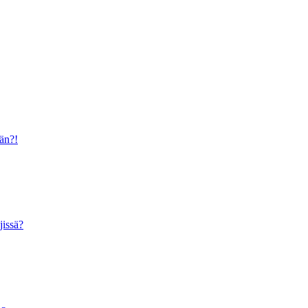
ään?!
jissä?