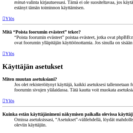
minut
-valinta kirjautuessasi. Tämä ei ole suositeltavaa, jos käyt
estänyt tämän toiminnon käyttämisen.
Ylös
Mitä “Poista foorumin evästeet” tekee?
“Poista foorumin evästeet” poistaa evästeet, jotka ovat phpBB:n 
ovat foorumin ylläpitäjän käyttöönottamia. Jos sinulla on sisää
Ylös
Käyttäjän asetukset
Miten muutan asetuksiani?
Jos olet rekisteröitynyt käyttäjä, kaikki asetuksesi tallennetaa
foorumin sivujen ylälaidassa. Tätä kautta voit muokata asetuksias
Ylös
Kuinka estän käyttäjänimeni näkymisen paikalla olevissa käyttäj
Omissa asetuksissasi, “Asetukset”-välilehdellä, löydät mahdoll
oleviin käyttäjiin.