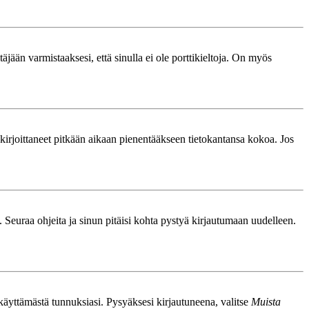
äjään varmistaaksesi, että sinulla ei ole porttikieltoja. On myös
le kirjoittaneet pitkään aikaan pienentääkseen tietokantansa kokoa. Jos
. Seuraa ohjeita ja sinun pitäisi kohta pystyä kirjautumaan uudelleen.
nkäyttämästä tunnuksiasi. Pysyäksesi kirjautuneena, valitse
Muista