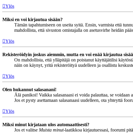
Ylös
Miksi en voi kirjautua sisään?
Tämän tapahtumiseen on useita syitä. Ensin, varmista että tunnuks
mahdollista, että sivuston omistajalla on asetusvirhe heidän pääss
Ylös
Rekisteröidyin joskus aiemmin, mutta en voi enää kirjautua sisä
On mahdollista, että ylläpitäjä on poistanut käyttäjätilisi käytö
näin on käynyt, yritä rekisteröityä uudelleen ja osallistu keskus
Ylös
Olen hukannut salasanani!
Älä panikoi! Vaikka salasanaasi ei voida palauttaa, se voidaan 
Jos et pysty asettamaan salasanaasi uudelleen, ota yhteyttä foor
Ylös
Miksi minut kirjataan ulos automaattisesti?
Jos et valitse
Muista minut
-laatikkoa kirjautuessasi, foorumi pi