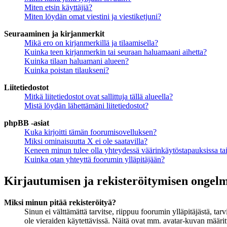
Miten etsin käyttäjiä?
Miten löydän omat viestini ja viestiketjuni?
Seuraaminen ja kirjanmerkit
Mikä ero on kirjanmerkillä ja tilaamisella?
Kuinka teen kirjanmerkin tai seuraan haluamaani aihetta?
Kuinka tilaan haluamani alueen?
Kuinka poistan tilaukseni?
Liitetiedostot
Mitkä liitetiedostot ovat sallittuja tällä alueella?
Mistä löydän lähettämäni liitetiedostot?
phpBB -asiat
Kuka kirjoitti tämän foorumisovelluksen?
Miksi ominaisuutta X ei ole saatavilla?
Keneen minun tulee olla yhteydessä väärinkäytöstapauksissa tai 
Kuinka otan yhteyttä foorumin ylläpitäjään?
Kirjautumisen ja rekisteröitymisen ongel
Miksi minun pitää rekisteröityä?
Sinun ei välttämättä tarvitse, riippuu foorumin ylläpitäjästä, ta
ole vieraiden käytettävissä. Näitä ovat mm. avatar-kuvan määritt