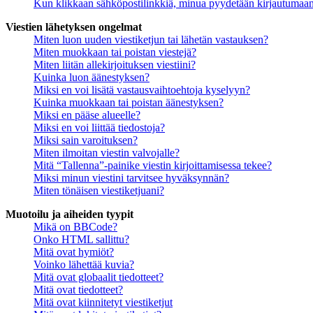
Kun klikkaan sähköpostilinkkiä, minua pyydetään kirjautumaa
Viestien lähetyksen ongelmat
Miten luon uuden viestiketjun tai lähetän vastauksen?
Miten muokkaan tai poistan viestejä?
Miten liitän allekirjoituksen viestiini?
Kuinka luon äänestyksen?
Miksi en voi lisätä vastausvaihtoehtoja kyselyyn?
Kuinka muokkaan tai poistan äänestyksen?
Miksi en pääse alueelle?
Miksi en voi liittää tiedostoja?
Miksi sain varoituksen?
Miten ilmoitan viestin valvojalle?
Mitä “Tallenna”-painike viestin kirjoittamisessa tekee?
Miksi minun viestini tarvitsee hyväksynnän?
Miten tönäisen viestiketjuani?
Muotoilu ja aiheiden tyypit
Mikä on BBCode?
Onko HTML sallittu?
Mitä ovat hymiöt?
Voinko lähettää kuvia?
Mitä ovat globaalit tiedotteet?
Mitä ovat tiedotteet?
Mitä ovat kiinnitetyt viestiketjut