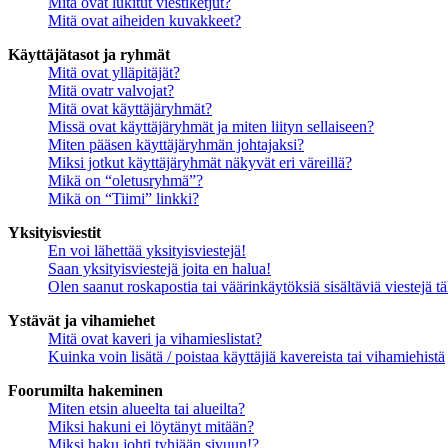
Mitä ovat lukitut viestiketjut?
Mitä ovat aiheiden kuvakkeet?
Käyttäjätasot ja ryhmät
Mitä ovat ylläpitäjät?
Mitä ovatr valvojat?
Mitä ovat käyttäjäryhmät?
Missä ovat käyttäjäryhmät ja miten liityn sellaiseen?
Miten pääsen käyttäjäryhmän johtajaksi?
Miksi jotkut käyttäjäryhmät näkyvät eri väreillä?
Mikä on “oletusryhmä”?
Mikä on “Tiimi” linkki?
Yksityisviestit
En voi lähettää yksityisviestejä!
Saan yksityisviestejä joita en halua!
Olen saanut roskapostia tai väärinkäytöksiä sisältäviä viestejä tä
Ystävät ja vihamiehet
Mitä ovat kaveri ja vihamieslistat?
Kuinka voin lisätä / poistaa käyttäjiä kavereista tai vihamiehistä
Foorumilta hakeminen
Miten etsin alueelta tai alueilta?
Miksi hakuni ei löytänyt mitään?
Miksi haku johti tyhjään sivuun!?