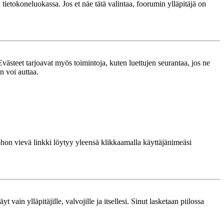
n tietokoneluokassa. Jos et näe tätä valintaa, foorumin ylläpitäjä on
västeet tarjoavat myös toimintoja, kuten luettujen seurantaa, jos ne
n voi auttaa.
 johon vievä linkki löytyy yleensä klikkaamalla käyttäjänimeäsi
 vain ylläpitäjille, valvojille ja itsellesi. Sinut lasketaan piilossa