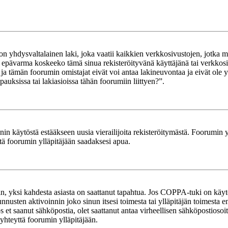
yhdysvaltalainen laki, joka vaatii kaikkien verkkosivustojen, jotka mahd
et epävarma koskeeko tämä sinua rekisteröityvänä käyttäjänä tai verkkosiv
tämän foorumin omistajat eivät voi antaa lakineuvontaa ja eivät ole yh
ksissa tai lakiasioissa tähän foorumiin liittyen?”.
in käytöstä estääkseen uusia vierailijoita rekisteröitymästä. Foorumin yl
tä foorumin ylläpitäjään saadaksesi apua.
in, yksi kahdesta asiasta on saattanut tapahtua. Jos COPPA-tuki on käytöss
nnusten aktivoinnin joko sinun itsesi toimesta tai ylläpitäjän toimesta e
Jos et saanut sähköpostia, olet saattanut antaa virheellisen sähköpostioso
 yhteyttä foorumin ylläpitäjään.