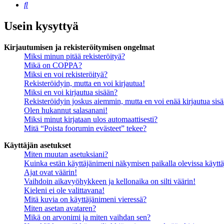
Etsi
Usein kysyttyä
Kirjautumisen ja rekisteröitymisen ongelmat
Miksi minun pitää rekisteröityä?
Mikä on COPPA?
Miksi en voi rekisteröityä?
Rekisteröidyin, mutta en voi kirjautua!
Miksi en voi kirjautua sisään?
Rekisteröidyin joskus aiemmin, mutta en voi enää kirjautua sis
Olen hukannut salasanani!
Miksi minut kirjataan ulos automaattisesti?
Mitä “Poista foorumin evästeet” tekee?
Käyttäjän asetukset
Miten muutan asetuksiani?
Kuinka estän käyttäjänimeni näkymisen paikalla olevissa käyttä
Ajat ovat väärin!
Vaihdoin aikavyöhykkeen ja kellonaika on silti väärin!
Kieleni ei ole valittavana!
Mitä kuvia on käyttäjänimeni vieressä?
Miten asetan avataren?
Mikä on arvonimi ja miten vaihdan sen?