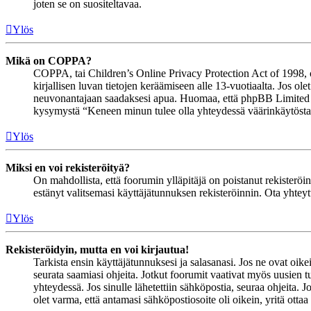
joten se on suositeltavaa.
Ylös
Mikä on COPPA?
COPPA, tai Children’s Online Privacy Protection Act of 1998, on 
kirjallisen luvan tietojen keräämiseen alle 13-vuotiaalta. Jos ol
neuvonantajaan saadaksesi apua. Huomaa, että phpBB Limited ja 
kysymystä “Keneen minun tulee olla yhteydessä väärinkäytöstapau
Ylös
Miksi en voi rekisteröityä?
On mahdollista, että foorumin ylläpitäjä on poistanut rekisteröinn
estänyt valitsemasi käyttäjätunnuksen rekisteröinnin. Ota yhteyt
Ylös
Rekisteröidyin, mutta en voi kirjautua!
Tarkista ensin käyttäjätunnuksesi ja salasanasi. Jos ne ovat oike
seurata saamiasi ohjeita. Jotkut foorumit vaativat myös uusien tu
yhteydessä. Jos sinulle lähetettiin sähköpostia, seuraa ohjeita. 
olet varma, että antamasi sähköpostiosoite oli oikein, yritä ottaa