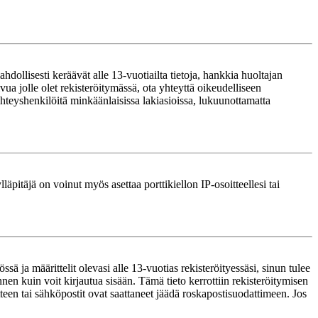
ollisesti keräävät alle 13-vuotiailta tietoja, hankkia huoltajan
ua jolle olet rekisteröitymässä, ota yhteyttä oikeudelliseen
teyshenkilöitä minkäänlaisissa lakiasioissa, lukuunottamatta
läpitäjä on voinut myös asettaa porttikiellon IP-osoitteellesi tai
ä ja määrittelit olevasi alle 13-vuotias rekisteröityessäsi, sinun tulee
nnen kuin voit kirjautua sisään. Tämä tieto kerrottiin rekisteröitymisen
itteen tai sähköpostit ovat saattaneet jäädä roskapostisuodattimeen. Jos