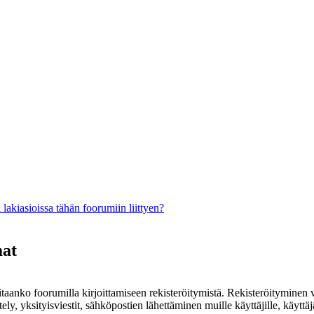
lakiasioissa tähän foorumiin liittyen?
mat
rvitaanko foorumilla kirjoittamiseen rekisteröitymistä. Rekisteröityminen 
ely, yksityisviestit, sähköpostien lähettäminen muille käyttäjille, käyt