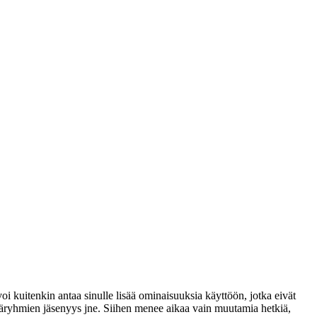
voi kuitenkin antaa sinulle lisää ominaisuuksia käyttöön, jotka eivät
täjäryhmien jäsenyys jne. Siihen menee aikaa vain muutamia hetkiä,