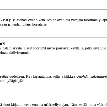
esi ja salasanasi ovat oikein. Jos ne ovat, ota yhteyttä foorumin ylläpit
ään ja heidän pitäisi korjata se.
än?!
stä jostain syystä. Useat foorumit myös poistavat käyttäjiä, jotka eivät o
teluun aktiivisemmin.
asettaa uudelleen. Käy kirjautumissivulla ja klikkaa
Unohdin salasanani
umin ylläpitäjään.
tää sinut kirjautuneena ennalta määritellyn ajan. Tämä estää muita vääri