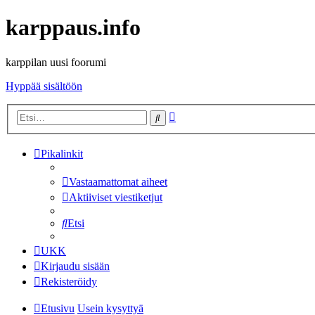
karppaus.info
karppilan uusi foorumi
Hyppää sisältöön
Tarkennettu
Etsi
haku
Pikalinkit
Vastaamattomat aiheet
Aktiiviset viestiketjut
Etsi
UKK
Kirjaudu sisään
Rekisteröidy
Etusivu
Usein kysyttyä