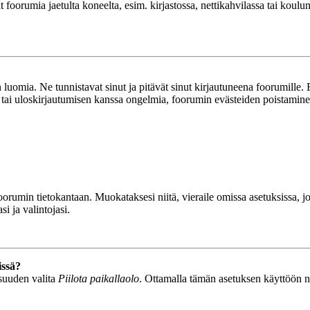
ät foorumia jaetulta koneelta, esim. kirjastossa, nettikahvilassa tai koulu
luomia. Ne tunnistavat sinut ja pitävät sinut kirjautuneena foorumille. E
n tai uloskirjautumisen kanssa ongelmia, foorumin evästeiden poistamine
n foorumin tietokantaan. Muokataksesi niitä, vieraile omissa asetuksissa,
i ja valintojasi.
issä?
isuuden valita
Piilota paikallaolo
. Ottamalla tämän asetuksen käyttöön näyt