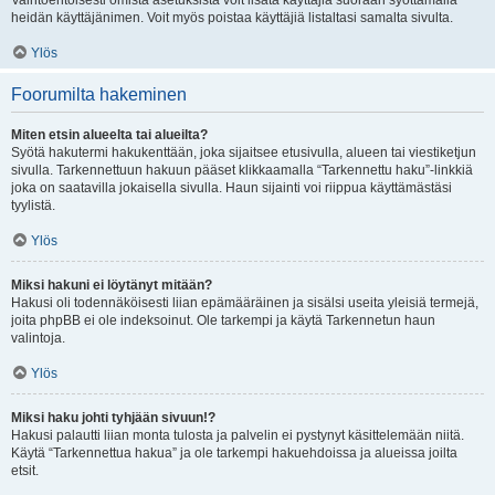
Vaihtoehtoisesti omista asetuksista voit lisätä käyttäjiä suoraan syöttämällä
heidän käyttäjänimen. Voit myös poistaa käyttäjiä listaltasi samalta sivulta.
Ylös
Foorumilta hakeminen
Miten etsin alueelta tai alueilta?
Syötä hakutermi hakukenttään, joka sijaitsee etusivulla, alueen tai viestiketjun
sivulla. Tarkennettuun hakuun pääset klikkaamalla “Tarkennettu haku”-linkkiä
joka on saatavilla jokaisella sivulla. Haun sijainti voi riippua käyttämästäsi
tyylistä.
Ylös
Miksi hakuni ei löytänyt mitään?
Hakusi oli todennäköisesti liian epämääräinen ja sisälsi useita yleisiä termejä,
joita phpBB ei ole indeksoinut. Ole tarkempi ja käytä Tarkennetun haun
valintoja.
Ylös
Miksi haku johti tyhjään sivuun!?
Hakusi palautti liian monta tulosta ja palvelin ei pystynyt käsittelemään niitä.
Käytä “Tarkennettua hakua” ja ole tarkempi hakuehdoissa ja alueissa joilta
etsit.