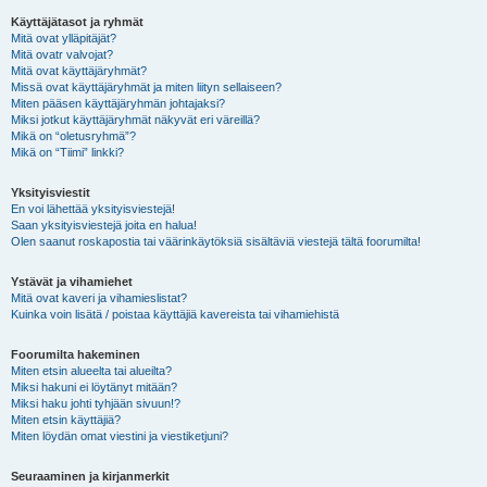
Käyttäjätasot ja ryhmät
Mitä ovat ylläpitäjät?
Mitä ovatr valvojat?
Mitä ovat käyttäjäryhmät?
Missä ovat käyttäjäryhmät ja miten liityn sellaiseen?
Miten pääsen käyttäjäryhmän johtajaksi?
Miksi jotkut käyttäjäryhmät näkyvät eri väreillä?
Mikä on “oletusryhmä”?
Mikä on “Tiimi” linkki?
Yksityisviestit
En voi lähettää yksityisviestejä!
Saan yksityisviestejä joita en halua!
Olen saanut roskapostia tai väärinkäytöksiä sisältäviä viestejä tältä foorumilta!
Ystävät ja vihamiehet
Mitä ovat kaveri ja vihamieslistat?
Kuinka voin lisätä / poistaa käyttäjiä kavereista tai vihamiehistä
Foorumilta hakeminen
Miten etsin alueelta tai alueilta?
Miksi hakuni ei löytänyt mitään?
Miksi haku johti tyhjään sivuun!?
Miten etsin käyttäjiä?
Miten löydän omat viestini ja viestiketjuni?
Seuraaminen ja kirjanmerkit