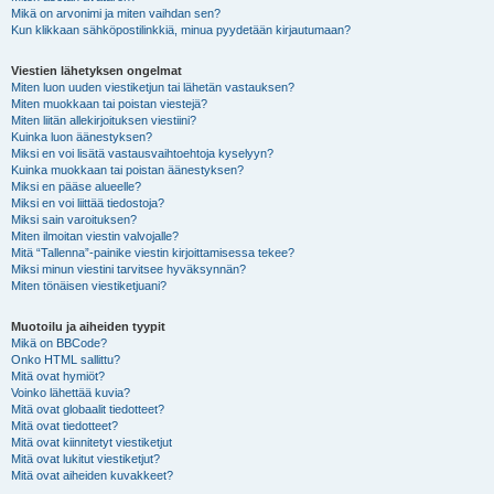
Mikä on arvonimi ja miten vaihdan sen?
Kun klikkaan sähköpostilinkkiä, minua pyydetään kirjautumaan?
Viestien lähetyksen ongelmat
Miten luon uuden viestiketjun tai lähetän vastauksen?
Miten muokkaan tai poistan viestejä?
Miten liitän allekirjoituksen viestiini?
Kuinka luon äänestyksen?
Miksi en voi lisätä vastausvaihtoehtoja kyselyyn?
Kuinka muokkaan tai poistan äänestyksen?
Miksi en pääse alueelle?
Miksi en voi liittää tiedostoja?
Miksi sain varoituksen?
Miten ilmoitan viestin valvojalle?
Mitä “Tallenna”-painike viestin kirjoittamisessa tekee?
Miksi minun viestini tarvitsee hyväksynnän?
Miten tönäisen viestiketjuani?
Muotoilu ja aiheiden tyypit
Mikä on BBCode?
Onko HTML sallittu?
Mitä ovat hymiöt?
Voinko lähettää kuvia?
Mitä ovat globaalit tiedotteet?
Mitä ovat tiedotteet?
Mitä ovat kiinnitetyt viestiketjut
Mitä ovat lukitut viestiketjut?
Mitä ovat aiheiden kuvakkeet?