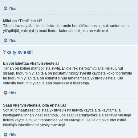
Ylös
Mikä on “Tiimi” linkki?
Tämä sivu näyttää sinulle listan foorumin henkilökunnasta, mukaanluettuna
ylläpitäjät, valvojat ja muut tiedot, kuten alueet joita he valvovat.
Ylös
Yksityisviestit
En voi lähettää yksityisviestejä!
Tähän on kolme mahdollista syytä. Et ole rekisteröitynyt ja/tai kirjautunut
sisään, foorumin ylläpitäjä on poistanut yksityisviestit käytöstä koko foorumilta
tai foorumin ylläpitäjä on estänyt sinua lähettämästä yksityisviestejä. Ota
yhteyttä foorumin ylläpitäjään saadaksesi lisätietoja.
Ylös
Saan yksityisviestejä joita en halua!
Voit automaattisesti poistaa yksityisviestit tietyltä käyttäjältä käyttämällä
käyttäjänhallinnan viestisääntöjä. Jos saat väärinkäytöksiä sisältäviä viestejä
tietyltä käyttäjältä, voit raportoida viestit valvojille. Heillä on oikeudet estää
käyttäjiä lähettämästä yksityisviestejä.
Ylös