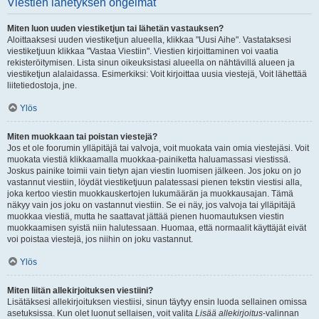
Viestien lähetyksen ongelmat
Miten luon uuden viestiketjun tai lähetän vastauksen?
Aloittaaksesi uuden viestiketjun alueella, klikkaa "Uusi Aihe". Vastataksesi
viestiketjuun klikkaa "Vastaa Viestiin". Viestien kirjoittaminen voi vaatia
rekisteröitymisen. Lista sinun oikeuksistasi alueella on nähtävillä alueen ja
viestiketjun alalaidassa. Esimerkiksi: Voit kirjoittaa uusia viestejä, Voit lähettää
liitetiedostoja, jne.
Ylös
Miten muokkaan tai poistan viestejä?
Jos et ole foorumin ylläpitäjä tai valvoja, voit muokata vain omia viestejäsi. Voit
muokata viestiä klikkaamalla muokkaa-painiketta haluamassasi viestissä.
Joskus painike toimii vain tietyn ajan viestin luomisen jälkeen. Jos joku on jo
vastannut viestiin, löydät viestiketjuun palatessasi pienen tekstin viestisi alla,
joka kertoo viestin muokkauskertojen lukumäärän ja muokkausajan. Tämä
näkyy vain jos joku on vastannut viestiin. Se ei näy, jos valvoja tai ylläpitäjä
muokkaa viestiä, mutta he saattavat jättää pienen huomautuksen viestin
muokkaamisen syistä niin halutessaan. Huomaa, että normaalit käyttäjät eivät
voi poistaa viestejä, jos niihin on joku vastannut.
Ylös
Miten liitän allekirjoituksen viestiini?
Lisätäksesi allekirjoituksen viestiisi, sinun täytyy ensin luoda sellainen omissa
asetuksissa. Kun olet luonut sellaisen, voit valita
Lisää allekirjoitus
-valinnan