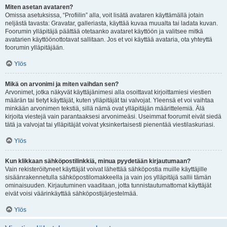
Miten asetan avataren?
Omissa asetuksissa, “Profiilin” alla, voit lisätä avataren käyttämällä jotain
neljästä tavasta: Gravatar, galleriasta, käyttää kuvaa muualta tai ladata kuvan.
Foorumin ylläpitäjä päättää otetaanko avataret käyttöön ja valitsee mitkä
avatarien käyttöönottotavat sallitaan. Jos et voi käyttää avataria, ota yhteyttä
foorumin ylläpitäjään.
Ylös
Mikä on arvonimi ja miten vaihdan sen?
Arvonimet, jotka näkyvät käyttäjänimesi alla osoittavat kirjoittamiesi viestien
määrän tai tietyt käyttäjät, kuten ylläpitäjät tai valvojat. Yleensä et voi vaihtaa
minkään arvonimen tekstiä, sillä nämä ovat ylläpitäjän määrittelemiä. Älä
kirjoita viestejä vain parantaaksesi arvonimeäsi. Useimmat foorumit eivät siedä
tätä ja valvojat tai ylläpitäjät voivat yksinkertaisesti pienentää viestilaskuriasi.
Ylös
Kun klikkaan sähköpostilinkkiä, minua pyydetään kirjautumaan?
Vain rekisteröityneet käyttäjät voivat lähettää sähköpostia muille käyttäjille
sisäänrakennetulla sähköpostilomakkeella ja vain jos ylläpitäjä sallii tämän
ominaisuuden. Kirjautuminen vaaditaan, jotta tunnistautumattomat käyttäjät
eivät voisi väärinkäyttää sähköpostijärjestelmää.
Ylös