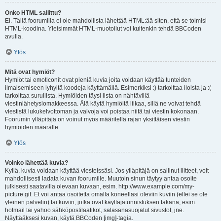
Onko HTML sallittu?
Ei. Tällä foorumilla ei ole mahdollista lähettää HTML:ää siten, että se toimisi
HTML-koodina. Yleisimmät HTML-muotoilut voi kuitenkin tehdä BBCoden
avulla.
Ylös
Mitä ovat hymiöt?
Hymiöt tai emoticonit ovat pieniä kuvia joita voidaan käyttää tunteiden
ilmaisemiseen lyhyitä koodeja käyttämällä. Esimerkiksi :) tarkoittaa iloista ja :(
tarkoittaa surullista. Hymiöiden täysi lista on nähtävillä
viestinlähetyslomakkeessa. Älä käytä hymiöitä liikaa, sillä ne voivat tehdä
viestistä lukukelvottoman ja valvoja voi poistaa niitä tai viestin kokonaan.
Foorumin ylläpitäjä on voinut myös määritellä rajan yksittäisen viestin
hymiöiden määrälle.
Ylös
Voinko lähettää kuvia?
Kyllä, kuvia voidaan käyttää viesteissäsi. Jos ylläpitäjä on sallinut liitteet, voit
mahdollisesti ladata kuvan foorumille. Muutoin sinun täytyy antaa osoite
julkisesti saatavilla olevaan kuvaan, esim. http://www.example.com/my-
picture.gif. Et voi antaa osoitetta omalla koneellasi oleviin kuviin (ellei se ole
yleinen palvelin) tai kuviin, jotka ovat käyttäjätunnistuksen takana, esim.
hotmail tai yahoo sähköpostilaatikot, salasanasuojatut sivustot, jne.
Näyttääksesi kuvan, käytä BBCoden [img]-tagia.