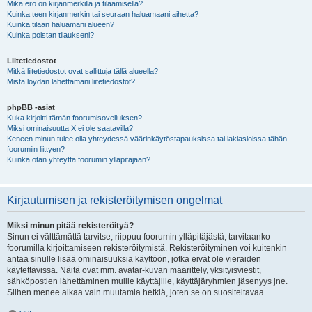
Mikä ero on kirjanmerkillä ja tilaamisella?
Kuinka teen kirjanmerkin tai seuraan haluamaani aihetta?
Kuinka tilaan haluamani alueen?
Kuinka poistan tilaukseni?
Liitetiedostot
Mitkä liitetiedostot ovat sallittuja tällä alueella?
Mistä löydän lähettämäni liitetiedostot?
phpBB -asiat
Kuka kirjoitti tämän foorumisovelluksen?
Miksi ominaisuutta X ei ole saatavilla?
Keneen minun tulee olla yhteydessä väärinkäytöstapauksissa tai lakiasioissa tähän
foorumiin liittyen?
Kuinka otan yhteyttä foorumin ylläpitäjään?
Kirjautumisen ja rekisteröitymisen ongelmat
Miksi minun pitää rekisteröityä?
Sinun ei välttämättä tarvitse, riippuu foorumin ylläpitäjästä, tarvitaanko
foorumilla kirjoittamiseen rekisteröitymistä. Rekisteröityminen voi kuitenkin
antaa sinulle lisää ominaisuuksia käyttöön, jotka eivät ole vieraiden
käytettävissä. Näitä ovat mm. avatar-kuvan määrittely, yksityisviestit,
sähköpostien lähettäminen muille käyttäjille, käyttäjäryhmien jäsenyys jne.
Siihen menee aikaa vain muutamia hetkiä, joten se on suositeltavaa.