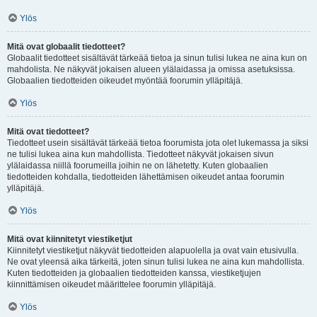
Ylös
Mitä ovat globaalit tiedotteet?
Globaalit tiedotteet sisältävät tärkeää tietoa ja sinun tulisi lukea ne aina kun on
mahdolista. Ne näkyvät jokaisen alueen ylälaidassa ja omissa asetuksissa.
Globaalien tiedotteiden oikeudet myöntää foorumin ylläpitäjä.
Ylös
Mitä ovat tiedotteet?
Tiedotteet usein sisältävät tärkeää tietoa foorumista jota olet lukemassa ja siksi
ne tulisi lukea aina kun mahdollista. Tiedotteet näkyvät jokaisen sivun
ylälaidassa niillä foorumeilla joihin ne on lähetetty. Kuten globaalien
tiedotteiden kohdalla, tiedotteiden lähettämisen oikeudet antaa foorumin
ylläpitäjä.
Ylös
Mitä ovat kiinnitetyt viestiketjut
Kiinnitetyt viestiketjut näkyvät tiedotteiden alapuolella ja ovat vain etusivulla.
Ne ovat yleensä aika tärkeitä, joten sinun tulisi lukea ne aina kun mahdollista.
Kuten tiedotteiden ja globaalien tiedotteiden kanssa, viestiketjujen
kiinnittämisen oikeudet määrittelee foorumin ylläpitäjä.
Ylös