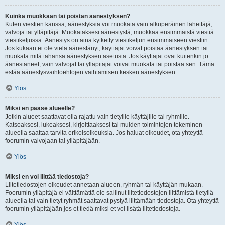
Kuinka muokkaan tai poistan äänestyksen?
Kuten viestien kanssa, äänestyksiä voi muokata vain alkuperäinen lähettäjä,
valvoja tai ylläpitäjä. Muokataksesi äänestystä, muokkaa ensimmäistä viestiä
viestiketjussa. Äänestys on aina kytketty viestiketjun ensimmäiseen viestiin.
Jos kukaan ei ole vielä äänestänyt, käyttäjät voivat poistaa äänestyksen tai
muokata mitä tahansa äänestyksen asetusta. Jos käyttäjät ovat kuitenkin jo
äänestäneet, vain valvojat tai ylläpitäjät voivat muokata tai poistaa sen. Tämä
estää äänestysvaihtoehtojen vaihtamisen kesken äänestyksen.
Ylös
Miksi en pääse alueelle?
Jotkin alueet saattavat olla rajattu vain tietyille käyttäjille tai ryhmille.
Katsoaksesi, lukeaksesi, kirjoittaaksesi tai muiden toimintojen tekeminen
alueella saattaa tarvita erikoisoikeuksia. Jos haluat oikeudet, ota yhteyttä
foorumin valvojaan tai ylläpitäjään.
Ylös
Miksi en voi liittää tiedostoja?
Liitetiedostojen oikeudet annetaan alueen, ryhmän tai käyttäjän mukaan.
Foorumin ylläpitäjä ei välttämättä ole sallinut liitetiedostojen liittämistä tietyllä
alueella tai vain tietyt ryhmät saattavat pystyä liittämään tiedostoja. Ota yhteyttä
foorumin ylläpitäjään jos et tiedä miksi et voi lisätä liitetiedostoja.