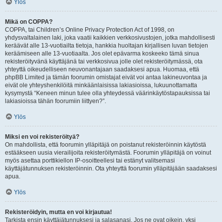
Ylös
Mikä on COPPA?
COPPA, tai Children’s Online Privacy Protection Act of 1998, on
yhdysvaltalainen laki, joka vaatii kaikkien verkkosivustojen, jotka mahdollisesti
keräävät alle 13-vuotiailta tietoja, hankkia huoltajan kirjallisen luvan tietojen
keräämiseen alle 13-vuotiaalta. Jos olet epävarma koskeeko tämä sinua
rekisteröityvänä käyttäjänä tai verkkosivua jolle olet rekisteröitymässä, ota
yhteyttä oikeudelliseen neuvonantajaan saadaksesi apua. Huomaa, että
phpBB Limited ja tämän foorumin omistajat eivät voi antaa lakineuvontaa ja
eivät ole yhteyshenkilöitä minkäänlaisissa lakiasioissa, lukuunottamatta
kysymystä “Keneen minun tulee olla yhteydessä väärinkäytöstapauksissa tai
lakiasioissa tähän foorumiin liittyen?”.
Ylös
Miksi en voi rekisteröityä?
On mahdollista, että foorumin ylläpitäjä on poistanut rekisteröinnin käytöstä
estääkseen uusia vierailijoita rekisteröitymästä. Foorumin ylläpitäjä on voinut
myös asettaa porttikiellon IP-osoitteellesi tai estänyt valitsemasi
käyttäjätunnuksen rekisteröinnin. Ota yhteyttä foorumin ylläpitäjään saadaksesi
apua.
Ylös
Rekisteröidyin, mutta en voi kirjautua!
Tarkista ensin käyttäjätunnuksesi ja salasanasi. Jos ne ovat oikein, yksi