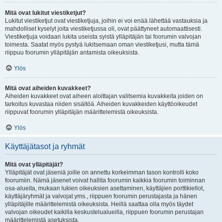
Mitä ovat lukitut viestiketjut?
Lukitut viestiketjut ovat viestiketjuja, joihin ei voi enää lähettää vastauksia ja
mahdolliset kyselyt joita viestiketjussa oli, ovat päättyneet automaattisesti.
Viestiketjuja voidaan lukita useista syistä ylläpitäjän tai foorumin valvojan
toimesta. Saatat myös pystyä lukitsemaan oman viestiketjusi, mutta tämä
riippuu foorumin ylläpitäjän antamista oikeuksista.
Ylös
Mitä ovat aiheiden kuvakkeet?
Aiheiden kuvakkeet ovat aiheen aloittajan valitsemia kuvakkeita joiden on
tarkoitus kuvastaa niiden sisältöä. Aiheiden kuvakkeiden käyttöoikeudet
riippuvat foorumin ylläpitäjän määrittelemistä oikeuksista.
Ylös
Käyttäjätasot ja ryhmät
Mitä ovat ylläpitäjät?
Ylläpitäjät ovat jäseniä joille on annettu korkeimman tason kontrolli koko
foorumiin. Nämä jäsenet voivat hallita foorumin kaikkia foorumin toiminnan
osa-alueita, mukaan lukien oikeuksien asettaminen, käyttäjien porttikiellot,
käyttäjäryhmät ja valvojat yms., riippuen foorumin perustajasta ja hänen
ylläpitäjille määrittelemistä oikeuksista. Heillä saattaa olla myös täydet
valvojan oikeudet kaikilla keskustelualueilla, riippuen foorumin perustajan
määrittelemistä asetuksista.