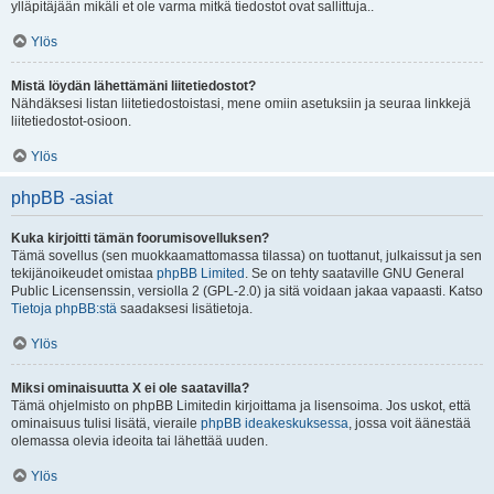
ylläpitäjään mikäli et ole varma mitkä tiedostot ovat sallittuja..
Ylös
Mistä löydän lähettämäni liitetiedostot?
Nähdäksesi listan liitetiedostoistasi, mene omiin asetuksiin ja seuraa linkkejä
liitetiedostot-osioon.
Ylös
phpBB -asiat
Kuka kirjoitti tämän foorumisovelluksen?
Tämä sovellus (sen muokkaamattomassa tilassa) on tuottanut, julkaissut ja sen
tekijänoikeudet omistaa
phpBB Limited
. Se on tehty saataville GNU General
Public Licensenssin, versiolla 2 (GPL-2.0) ja sitä voidaan jakaa vapaasti. Katso
Tietoja phpBB:stä
saadaksesi lisätietoja.
Ylös
Miksi ominaisuutta X ei ole saatavilla?
Tämä ohjelmisto on phpBB Limitedin kirjoittama ja lisensoima. Jos uskot, että
ominaisuus tulisi lisätä, vieraile
phpBB ideakeskuksessa
, jossa voit äänestää
olemassa olevia ideoita tai lähettää uuden.
Ylös