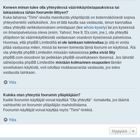
Keneen minun tulee olla yhteydessä väärinkäytöstapauksissa tai
lakiasioissa tähän foorumiin liittyen?
Kuka tahansa “Tiimi”-sivulla mainituista ylläpitäjistä on todennäköisesti sopiva
yhteyshenkilö valituksillesi. Jos et tätä kautta saa vastausta, sinun kannattaa
ottaa yhteyttä verkkotunnuksen omistajaan (tee
whois-kysely
) tai jos kyseessä
on ilmaispalvelussa oleva (esim. Yahoo!, free.fr, f2s.com, jne.), ota yhteyttä
ylläpitoon tai väärinkäytöksistä vastaavaan osastoon kyseisessä palvelussa.
Huomaa, että phpBB Limitedillä
ei ole lainkaan toimivaltaa
ja sitä ei voida
pitää vastuussa miten, missä tai kenen toimesta tämä foorumi on käytössä. Älä
ota yhteyttä phpBB Limitediin missään lakiasioissa
jotka eivät liity
phpBB.com-sivustoon tai pelkkään phpBB-sovellukseen itseensä. Jos lähetät
sähköpostia phpBB Limitedille
mistään kolmannen osapuolen
tämän
sovelluksen käytöstä, voit odottaa niukkasanaista vastausta, jos edes
vastausta lainkaan.
Ylös
Kuinka otan yhteyttä foorumin ylläpitäjään?
Kaikki foorumin käyttäjät voivat käyttää “Ota yhteyttä” -lomaketta, jos täämä
vaihtoehto on foorumin ylläpitäjän mahdollistama.
Foorumin käyttäjät voivat käyttää myös “Tiimi”-linkkiä.
Ylös
Hyppää