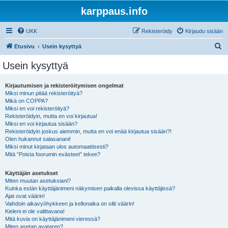
karppaus.info
UKK
Rekisteröidy
Kirjaudu sisään
E
Etusivu
Usein kysyttyä
t
Usein kysyttyä
s
i
Kirjautumisen ja rekisteröitymisen ongelmat
Miksi minun pitää rekisteröityä?
Mikä on COPPA?
Miksi en voi rekisteröityä?
Rekisteröidyin, mutta en voi kirjautua!
Miksi en voi kirjautua sisään?
Rekisteröidyin joskus aiemmin, mutta en voi enää kirjautua sisään?!
Olen hukannut salasanani!
Miksi minut kirjataan ulos automaattisesti?
Mitä “Poista foorumin evästeet” tekee?
Käyttäjän asetukset
Miten muutan asetuksiani?
Kuinka estän käyttäjänimeni näkymisen paikalla olevissa käyttäjissä?
Ajat ovat väärin!
Vaihdoin aikavyöhykkeen ja kellonaika on silti väärin!
Kieleni ei ole valittavana!
Mitä kuvia on käyttäjänimeni vieressä?
Miten asetan avataren?