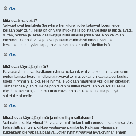
Ylös
Mitä ovatr valvojat?
Valvojat ovat henkilöitä (tai ryhmä henkilöitä) jotka katsovat foorumeiden
perään päivittäin. Heillä on on valta muokata ja poistaa viestejä ja lukita, avata,
siirtää, poistaa ja jakaa viestiketjuja niillä alueilla joissa heillä on valvojan
oikeudet. Yleensä valvojat ovat paikalla estämässä aiheen vierestä
keskustelua tai hyvien tapojen vastaisen materiaalin lähettämistä.
Ylös
Mitä ovat käyttäjäryhmät?
Käyttäjäryhmät ovat käyttäjien ryhmiä, jotka jakavat yhteisön hallittaviin osiin,
joiden kanssa foorumin ylläpitäjät voivat toimia. Jokainen käyttäjä voi kuulua
useisiin ryhmiin ja jokaiselle ryhmälle voidaan määritellä yksilölliset oikeudet.
Tämä tarjoaa ylläpitäjille helpon tavan muuttaa käyttäjien oikeuksia useille
käyttäjille kerralla, kuten muuttaa valvojien oikeuksia tai hallita pääsyä
suljetulle alueelle.
Ylös
Missä ovat käyttäjäryhmät ja miten liityn sellaiseen?
Voit nähdä kaikki ryhmät “Käyttäjäryhmät”-linkin kautta omissa asetuksissa. Jos
haluat liittyä yhteen, klikkaa vastaavaa painiketta. Kaikissa ryhmissä ei
kuitenkaan ole vapaata pääsyä. Jotkut ryhmät vaativat hyväksynnän ennen