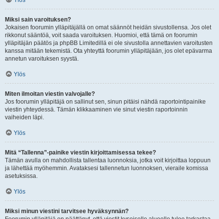
Ylös
Miksi sain varoituksen?
Jokaisen foorumin ylläpitäjällä on omat säännöt heidän sivustollensa. Jos olet
rikkonut sääntöä, voit saada varoituksen. Huomioi, että tämä on foorumin
ylläpitäjän päätös ja phpBB Limitedillä ei ole sivustolla annettavien varoitusten
kanssa mitään tekemistä. Ota yhteyttä foorumin ylläpitäjään, jos olet epävarma
annetun varoituksen syystä.
Ylös
Miten ilmoitan viestin valvojalle?
Jos foorumin ylläpitäjä on sallinut sen, sinun pitäisi nähdä raportointipainike
viestin yhteydessä. Tämän klikkaaminen vie sinut viestin raportoinnin
vaiheiden läpi.
Ylös
Mitä “Tallenna”-painike viestin kirjoittamisessa tekee?
Tämän avulla on mahdollista tallentaa luonnoksia, jotka voit kirjoittaa loppuun
ja lähettää myöhemmin. Avataksesi tallennetun luonnoksen, vieraile komissa
asetuksissa.
Ylös
Miksi minun viestini tarvitsee hyväksynnän?