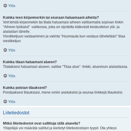
Ylös
Kuinka teen kirjanmerkin tai seuraan haluamaani aihetta?
Voit tehdä kirjanmekin tai tilata haluamasi aiheen valitsemalla sopivan linkin
“Aiheen työkalut” -valikossa, joka on sijoitettu kätevästi keskustelun ylä- ja
alalaidan lähelle.
Viestiketjuun vastaaminen ja valinta “Huomauta kun vastaus lähetetään” tilaa
viestiketjun.
Ylös
Kuinka tilaan haluamani alueen?
Tilataksesi haluamasi alueen, valitse “Tilaa alue” -linkki, aluesivun alalaidassa.
Ylös
Kuinka poistan tilaukseni?
Poistaaksesi tilauksiasi, mene omiin asetuksiisi ja seuraa linkkejä tilauksiisi.
Ylös
Liitetiedostot
Mitkä liitetiedostot ovat sallittuja tällä alueella?
Ylläpitäjä voi määrätä sallitut ja kielletyt liitetiedostojen tyypit. Ota yhteys