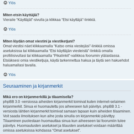
Ylös
Miten etsin käyttäjiä?
Vieraile “Käyttäjät”-sivulla ja klikkaa “Etsi käyttäjä”-linkkiä.
Ylös
Miten löydän omat viestini ja viestiketjuni?
Omat viestisi näet klikkaamalla “Katso omia viestejäsi”-linkkiä omissa
asetuksissa tai klikkaamalla “Etsi käyttäjän viesteistä”-linkkiä omalla
profiilisivullasi tai klikkaamalla “Pikalinkit”-valikkoa foorumin ylälaidassa.
Etsiäksesi omia viestiketjuja, käytä tarkennettua hakua ja täytä sen hakuehdot
haluamallasi tavalla.
Ylös
Seuraaminen ja kirjanmerkit
Mikä ero on kirjanmerkillä ja tilaamisella?
phpBB 3.0 -versiossa aiheiden kirjanmerkit toimivat kuten internet-selaimen
kirjanmerkit. Sinua ei huomautettu jos aiheeseen tuli päivitys. phpBB 3.1 -
versiosta lähtien kirjanmerkit toimivat samaan tapaan kuin aiheiden tilaaminen.
Voit saada ilmoituksen kun aihe josta sinulla on kirjanmerkki päivittyy.
Tilaaminen puolestaan huomauttaa sinua kun aiheeseen tai foorumiin tulee
päivitys. Huomautusten asetukset ja tilausten asetukset voidaan määrittää
omissa asetuksissa kohdassa “Omat asetukset”.