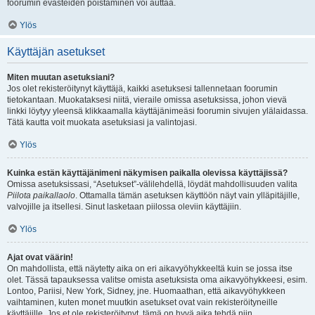
foorumin evästeiden poistaminen voi auttaa.
Ylös
Käyttäjän asetukset
Miten muutan asetuksiani?
Jos olet rekisteröitynyt käyttäjä, kaikki asetuksesi tallennetaan foorumin
tietokantaan. Muokataksesi niitä, vieraile omissa asetuksissa, johon vievä
linkki löytyy yleensä klikkaamalla käyttäjänimeäsi foorumin sivujen ylälaidassa.
Tätä kautta voit muokata asetuksiasi ja valintojasi.
Ylös
Kuinka estän käyttäjänimeni näkymisen paikalla olevissa käyttäjissä?
Omissa asetuksissasi, “Asetukset”-välilehdellä, löydät mahdollisuuden valita
Piilota paikallaolo
. Ottamalla tämän asetuksen käyttöön näyt vain ylläpitäjille,
valvojille ja itsellesi. Sinut lasketaan piilossa oleviin käyttäjiin.
Ylös
Ajat ovat väärin!
On mahdollista, että näytetty aika on eri aikavyöhykkeeltä kuin se jossa itse
olet. Tässä tapauksessa valitse omista asetuksista oma aikavyöhykkeesi, esim.
Lontoo, Pariisi, New York, Sidney, jne. Huomaathan, että aikavyöhykkeen
vaihtaminen, kuten monet muutkin asetukset ovat vain rekisteröityneille
käyttäjille. Jos et ole rekisteröitynyt, tämä on hyvä aika tehdä niin.