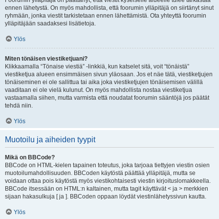
Foorumin ylläpitäjä on päättänyt, että viestit kyseiselle alueelle tulee tarkastaa
ennen lähetystä. On myös mahdollista, että foorumin ylläpitäjä on siirtänyt sinut
ryhmään, jonka viestit tarkistetaan ennen lähettämistä. Ota yhteyttä foorumin
ylläpitäjään saadaksesi lisätietoja.
Ylös
Miten tönäisen viestiketjuani?
Klikkaamalla “Tönaise viestiä” -linkkiä, kun katselet sitä, voit “tönäistä”
viestiketjua alueen ensimmäisen sivun yläosaan. Jos et näe tätä, viestiketjujen
tönäiseminen ei ole sallittua tai aika joka viestiketjujen tönäisemisen välillä
vaaditaan ei ole vielä kulunut. On myös mahdollista nostaa viestiketjua
vastaamalla siihen, mutta varmista että noudatat foorumin sääntöjä jos päätät
tehdä niin.
Ylös
Muotoilu ja aiheiden tyypit
Mikä on BBCode?
BBCode on HTML-kielen tapainen toteutus, joka tarjoaa tiettyjen viestin osien
muotoilumahdollisuuden. BBCoden käytöstä päättää ylläpitäjä, mutta se
voidaan ottaa pois käytöstä myös viestikohtaisesti viestin kirjoituslomakkeella.
BBCode itsessään on HTML:n kaltainen, mutta tagit käyttävät < ja > merkkien
sijaan hakasulkuja [ ja ]. BBCoden oppaan löydät viestinlähetyssivun kautta.
Ylös