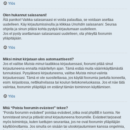
Ylös
Olen hukannut salasanani!
Älä panikoi! Vaikka salasanaasi ei voida palauttaa, se voidaan asettaa
uudelleen. Käy kirjautumissivulla ja klikkaa
Unohdin salasanani
. Seuraa
ohjeita ja sinun pitäisi kohta pystyä kirjautumaan uudelleen.
Jos et pysty asettamaan salasanaasi uudelleen, ota yhteyttä foorumin
ylläpitäjään.
Ylös
Miksi minut kirjataan ulos automaattisesti?
Jos et valitse
Muista minut
-laatikkoa kirjautuessasi, foorumi pitää sinut
kirjautuneena ennalta määritellyn ajan. Tämä estää muita väärinkäyttämästä
tunnuksiasi. Pysyäksesi kirjautuneena, valitse
Muista minut
-valinta
kirjautuessasi. Tämä ei ole suositeltavaa, jos käytät foorumia jaetulta koneelta,
esim. kirjastossa, nettikahvilassa tai koulun tietokoneluokassa. Jos et näe tätä
valintaa, foorumin ylläpitäjä on estänyt tämän toiminnon käyttämisen.
Ylös
Mitä “Poista foorumin evästeet” tekee?
“Poista foorumin evästeet” poistaa evästeet, jotka ovat phpBB:n luomia. Ne
tunnistavat sinut ja pitävät sinut kirjautuneena foorumille. Evästeet tarjoavat
myös toimintoja, kuten luettujen seurantaa, jos ne ovat foorumin ylläpitäjän
käyttöönottamia. Jos sinulla on sisään tai uloskirjautumisen kanssa ongelmia,