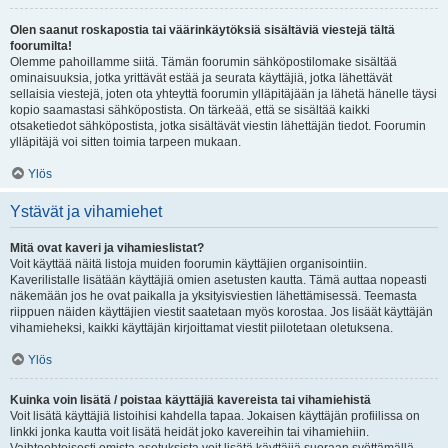
Olen saanut roskapostia tai väärinkäytöksiä sisältäviä viestejä tältä
foorumilta!
Olemme pahoillamme siitä. Tämän foorumin sähköpostilomake sisältää
ominaisuuksia, jotka yrittävät estää ja seurata käyttäjiä, jotka lähettävät
sellaisia viestejä, joten ota yhteyttä foorumin ylläpitäjään ja lähetä hänelle täysi
kopio saamastasi sähköpostista. On tärkeää, että se sisältää kaikki
otsaketiedot sähköpostista, jotka sisältävät viestin lähettäjän tiedot. Foorumin
ylläpitäjä voi sitten toimia tarpeen mukaan.
Ylös
Ystävät ja vihamiehet
Mitä ovat kaveri ja vihamieslistat?
Voit käyttää näitä listoja muiden foorumin käyttäjien organisointiin.
Kaverilistalle lisätään käyttäjiä omien asetusten kautta. Tämä auttaa nopeasti
näkemään jos he ovat paikalla ja yksityisviestien lähettämisessä. Teemasta
riippuen näiden käyttäjien viestit saatetaan myös korostaa. Jos lisäät käyttäjän
vihamieheksi, kaikki käyttäjän kirjoittamat viestit piilotetaan oletuksena.
Ylös
Kuinka voin lisätä / poistaa käyttäjiä kavereista tai vihamiehistä
Voit lisätä käyttäjiä listoihisi kahdella tapaa. Jokaisen käyttäjän profiilissa on
linkki jonka kautta voit lisätä heidät joko kavereihin tai vihamiehiin.