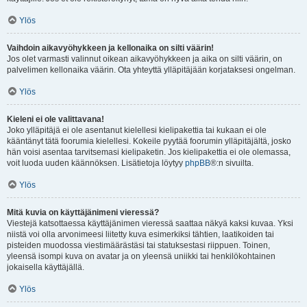
Ylös
Vaihdoin aikavyöhykkeen ja kellonaika on silti väärin!
Jos olet varmasti valinnut oikean aikavyöhykkeen ja aika on silti väärin, on
palvelimen kellonaika väärin. Ota yhteyttä ylläpitäjään korjataksesi ongelman.
Ylös
Kieleni ei ole valittavana!
Joko ylläpitäjä ei ole asentanut kielellesi kielipakettia tai kukaan ei ole
kääntänyt tätä foorumia kielellesi. Kokeile pyytää foorumin ylläpitäjältä, josko
hän voisi asentaa tarvitsemasi kielipaketin. Jos kielipakettia ei ole olemassa,
voit luoda uuden käännöksen. Lisätietoja löytyy
phpBB
®:n sivuilta.
Ylös
Mitä kuvia on käyttäjänimeni vieressä?
Viestejä katsottaessa käyttäjänimen vieressä saattaa näkyä kaksi kuvaa. Yksi
niistä voi olla arvonimeesi liitetty kuva esimerkiksi tähtien, laatikoiden tai
pisteiden muodossa viestimäärästäsi tai statuksestasi riippuen. Toinen,
yleensä isompi kuva on avatar ja on yleensä uniikki tai henkilökohtainen
jokaisella käyttäjällä.
Ylös