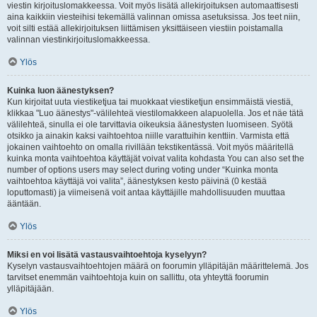
viestin kirjoituslomakkeessa. Voit myös lisätä allekirjoituksen automaattisesti
aina kaikkiin viesteihisi tekemällä valinnan omissa asetuksissa. Jos teet niin,
voit silti estää allekirjoituksen liittämisen yksittäiseen viestiin poistamalla
valinnan viestinkirjoituslomakkeessa.
Ylös
Kuinka luon äänestyksen?
Kun kirjoitat uuta viestiketjua tai muokkaat viestiketjun ensimmäistä viestiä,
klikkaa "Luo äänestys"-välilehteä viestilomakkeen alapuolella. Jos et näe tätä
välilehteä, sinulla ei ole tarvittavia oikeuksia äänestysten luomiseen. Syötä
otsikko ja ainakin kaksi vaihtoehtoa niille varattuihin kenttiin. Varmista että
jokainen vaihtoehto on omalla rivillään tekstikentässä. Voit myös määritellä
kuinka monta vaihtoehtoa käyttäjät voivat valita kohdasta You can also set the
number of options users may select during voting under “Kuinka monta
vaihtoehtoa käyttäjä voi valita”, äänestyksen kesto päivinä (0 kestää
loputtomasti) ja viimeisenä voit antaa käyttäjille mahdollisuuden muuttaa
ääntään.
Ylös
Miksi en voi lisätä vastausvaihtoehtoja kyselyyn?
Kyselyn vastausvaihtoehtojen määrä on foorumin ylläpitäjän määrittelemä. Jos
tarvitset enemmän vaihtoehtoja kuin on sallittu, ota yhteyttä foorumin
ylläpitäjään.
Ylös