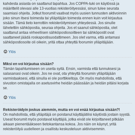
kahdesta asiasta on saattanut tapahtua. Jos COPPA-tuki on käytössä ja
määrittelit olevasi alle 13-vuotias rekisteröityessäsi, sinun tulee seurata
saamiasi ohjeita. Jotkut foorumit vaativat myös uusien tunnusten aktivoinnin
joko sinun itsesi toimesta tai ylläpitäjän toimesta ennen kuin voit kirjautua
sisään. Tämä tieto kerrottiin rekisteröitymisen yhteydessä. Jos sinulle
lähetettiin sähköpostia, seuraa ohjeita. Jos et saanut sähköpostia, olet
saattanut antaa virheellisen sähköpostiosoitteen tai sähköpostit ovat
saattaneet jäädä roskapostisuodattimeen. Jos olet varma, että antamasi
sähköpostiosoite oli oikein, yritä ottaa yhteyttä foorumin ylläpitäjään.
Ylös
Miksi en voi kirjautua sisään?
Tämän tapahtumiseen on useita syitä. Ensin, varmista että tunnuksesi ja
salasanasi ovat oikein. Jos ne ovat, ota yhteyttä foorumin ylläpitäjään
varmistaaksesi, että sinulla ei ole porttikieltoja. On myös mahdollista, että
sivuston omistajalla on asetusvirhe heidän päässään ja heidän pitäisi korjata
se.
Ylös
Rekisteröidyin joskus aiemmin, mutta en voi enää kirjautua sisään?!
On mahdollista, että ylläpitäjä on poistanut käyttäjätilisi käytöstä jostain syystä.
Useat foorumit myös poistavat käyttäjiä, jotka eivät ole kirjoittaneet pitkään
aikaan pienentääkseen tietokantansa kokoa. Jos näin on käynyt, yritä
rekisteröityä uudelleen ja osallistu keskusteluun aktiivisemmin.