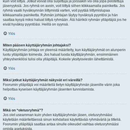
kuin voit liittyä. Jotkut voivat olla suljettuja ja joissakin voi olla jopa piilotettuja
jäsenyyksiä. Jos ryhmä on avoin, voit liittyä siihen klikkaamalla painiketta. Jos
ryhmä vaatii hyväksynnän liittymistä varten, voit pyytää liittymislupaa
klikkaamalla painiketta. Ryhmän johtajan täytyy hyväksyä pyyntösi ja hän
saattaa kysyä miksi haluat liittyä ryhmään. Älä häiriköi ryhmän ylläpitäjiä jos he
eivät hyväksy pyyntöäsi. Heillä on syynsä.
Ylös
Miten pääsen käyttäjäryhmän johtajaksi?
Käyttäjäryhmän johtaja on yleensä määritelty, kun käyttäjäryhmät on alunperin
luotu ylläpitäjän toimesta. Jos haluat luoda käyttäjäryhmän, ensimmäinen
yhteyshenkilösi tulisi olla ylläpitäjä. Kokeile yksityisviestin lähettämistä.
Ylös
Miksi jotkut käyttäjäryhmät näkyvät eri väreillä?
Foorumin ylläpitäjä voi määritellä tietyn käyttäjäryhmän jäsenille värin joka
helpottaa kyseisen käyttäjäryhmän jäsenten tunnistamista.
Ylös
Mikä on “oletusryhmä”?
Jos olet useamman kuin yhden käyttäjäryhmän jäsen, oletusryhmääsi
käytetään määriteltäessä sinun kohdallasi käytettävää ryhmäväriä ja titteliä.
Foorumin ylläpitäjä saattaa antaa sinulle oikeudet vaihtaa oletusryhmääsi
omista asetuksista.