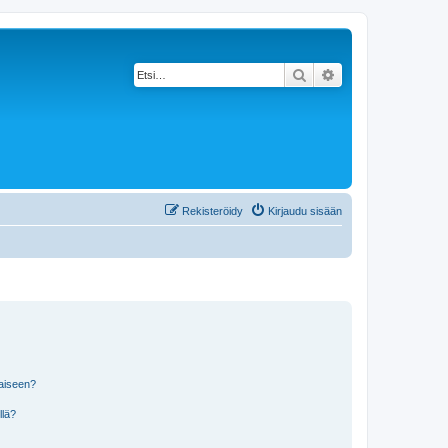
Etsi
Tarkennettu haku
Rekisteröidy
Kirjaudu sisään
laiseen?
llä?