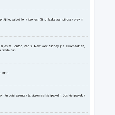
äjille, valvojille ja itsellesi. Sinut lasketaan piilossa oleviin
esi, esim. Lontoo, Pariisi, New York, Sidney, jne. Huomaathan,
a tehdä niin.
gelman.
ko hän voisi asentaa tarvitsemasi kielipaketin. Jos kielipakettia