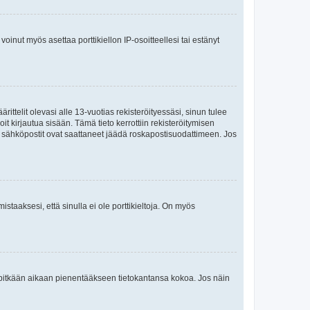
oinut myös asettaa porttikiellon IP-osoitteellesi tai estänyt
ttelit olevasi alle 13-vuotias rekisteröityessäsi, sinun tulee
it kirjautua sisään. Tämä tieto kerrottiin rekisteröitymisen
ai sähköpostit ovat saattaneet jäädä roskapostisuodattimeen. Jos
staaksesi, että sinulla ei ole porttikieltoja. On myös
neet pitkään aikaan pienentääkseen tietokantansa kokoa. Jos näin