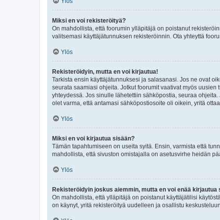
Ylös
Miksi en voi rekisteröityä?
On mahdollista, että foorumin ylläpitäjä on poistanut rekisteröin
valitsemasi käyttäjätunnuksen rekisteröinnin. Ota yhteyttä foor
Ylös
Rekisteröidyin, mutta en voi kirjautua!
Tarkista ensin käyttäjätunnuksesi ja salasanasi. Jos ne ovat oik
seurata saamiasi ohjeita. Jotkut foorumit vaativat myös uusien tu
yhteydessä. Jos sinulle lähetettiin sähköpostia, seuraa ohjeita
olet varma, että antamasi sähköpostiosoite oli oikein, yritä ottaa
Ylös
Miksi en voi kirjautua sisään?
Tämän tapahtumiseen on useita syitä. Ensin, varmista että tunnuk
mahdollista, että sivuston omistajalla on asetusvirhe heidän pää
Ylös
Rekisteröidyin joskus aiemmin, mutta en voi enää kirjautua 
On mahdollista, että ylläpitäjä on poistanut käyttäjätilisi käytö
on käynyt, yritä rekisteröityä uudelleen ja osallistu keskusteluu