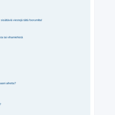
isältäviä viestejä tältä foorumilta!
sta tai vihamiehistä
aani aihetta?
a?