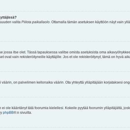
yttäjissä?
isuuden valita
Piilota paikallaolo
. Ottamalla tämän asetuksen käyttöön näyt vain ylläpit
 se jossa itse olet. Tässä tapauksessa valitse omista asetuksista oma aikavyöhykke
vat vain rekisteröityneille käyttäjille. Jos et ole rekisteröitynyt, tämä on hyvä aik
i väärin, on palvelimen kellonaika väärin. Ota yhteyttä ylläpitäjään korjataksesi on
an ei ole kääntänyt tätä foorumia kielellesi. Kokeile pyytää foorumin ylläpitäjältä, jos
yy
phpBB
®:n sivuilta.