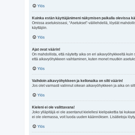
Ylös
Kuinka estän käyttäjänimeni näkymisen paikalla olevissa kä
Omissa asetuksissasi, “Asetukset”-välilehdellä, löydät mahdoll
käyttäjiin.
Ylös
Ajat ovat väärin!
On mahdollista, että näytetty aika on eri aikavyöhykkeeltä kuin
että aikavyöhykkeen vaihtaminen, kuten monet muutkin asetukset o
Ylös
Vaihdoin aikavyöhykkeen ja kellonaika on silti väärin!
Jos olet varmasti valinnut oikean aikavyöhykkeen ja aika on silt
Ylös
Kieleni ei ole valittavana!
Joko ylläpitäjä ei ole asentanut kielellesi kielipakettia tai kuka
ei ole olemassa, voit luoda uuden käännöksen. Lisätietoja löyt
Ylös