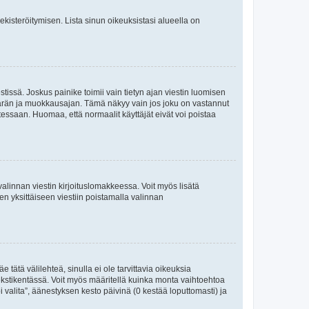
 rekisteröitymisen. Lista sinun oikeuksistasi alueella on
tissä. Joskus painike toimii vain tietyn ajan viestin luomisen
umäärän ja muokkausajan. Tämä näkyy vain jos joku on vastannut
tessaan. Huomaa, että normaalit käyttäjät eivät voi poistaa
valinnan viestin kirjoituslomakkeessa. Voit myös lisätä
isen yksittäiseen viestiin poistamalla valinnan
 tätä välilehteä, sinulla ei ole tarvittavia oikeuksia
 tekstikentässä. Voit myös määritellä kuinka monta vaihtoehtoa
 valita”, äänestyksen kesto päivinä (0 kestää loputtomasti) ja