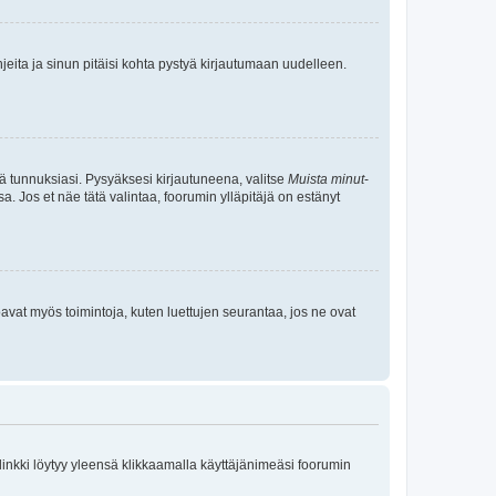
jeita ja sinun pitäisi kohta pystyä kirjautumaan uudelleen.
tä tunnuksiasi. Pysyäksesi kirjautuneena, valitse
Muista minut
-
sa. Jos et näe tätä valintaa, foorumin ylläpitäjä on estänyt
oavat myös toimintoja, kuten luettujen seurantaa, jos ne ovat
 linkki löytyy yleensä klikkaamalla käyttäjänimeäsi foorumin