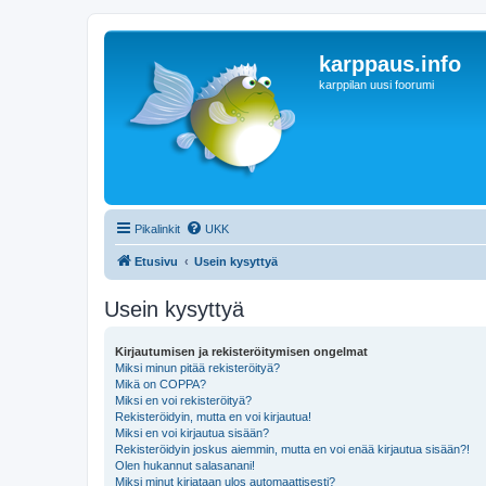
karppaus.info
karppilan uusi foorumi
Pikalinkit
UKK
Etusivu
Usein kysyttyä
Usein kysyttyä
Kirjautumisen ja rekisteröitymisen ongelmat
Miksi minun pitää rekisteröityä?
Mikä on COPPA?
Miksi en voi rekisteröityä?
Rekisteröidyin, mutta en voi kirjautua!
Miksi en voi kirjautua sisään?
Rekisteröidyin joskus aiemmin, mutta en voi enää kirjautua sisään?!
Olen hukannut salasanani!
Miksi minut kirjataan ulos automaattisesti?