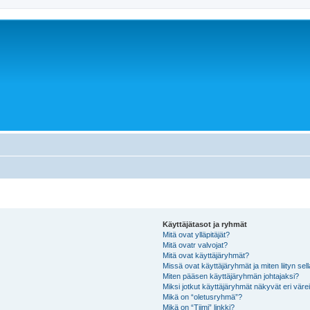
Käyttäjätasot ja ryhmät
Mitä ovat ylläpitäjät?
Mitä ovatr valvojat?
Mitä ovat käyttäjäryhmät?
Missä ovat käyttäjäryhmät ja miten liityn sel
Miten pääsen käyttäjäryhmän johtajaksi?
Miksi jotkut käyttäjäryhmät näkyvät eri värei
Mikä on “oletusryhmä”?
Mikä on “Tiimi” linkki?