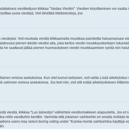
stataksesi viestiketjuun klikkaa "Vastaa Viestiin". Viestien kirjoittaminen voi vaatia
joittaa uusia viestejä, Voit lähettää liitetiedostoja, jne.
ia viestejäsi. Voit muokata viestiä klikkaamalla muokkaa-painiketta haluamassasi vies
n palatessasi pienen tekstin viestisi alla, joka kertoo viestin muokkauskertojen luk
 mutta he saattavat jättää pienen huomautuksen viestin muokkaamisen syistä niin halu
ellainen omissa asetuksissa. Kun olet luonut sellaisen, voit valita
Lisää allekirjoitus
-
lä valinnan omissa asetuksissa. Jos teet niin, voit silti estää allekirjoituksen liittäm
stä viestiä, klikkaa "Luo äänestys"-välilehteä viestilomakkeen alapuolella. Jos et näe
a niille varattuihin kenttiin. Varmista että jokainen vaihtoehto on omalla rivillään
 options users may select during voting under “Kuinka monta vaihtoehtoa käyttäjä voi
än.