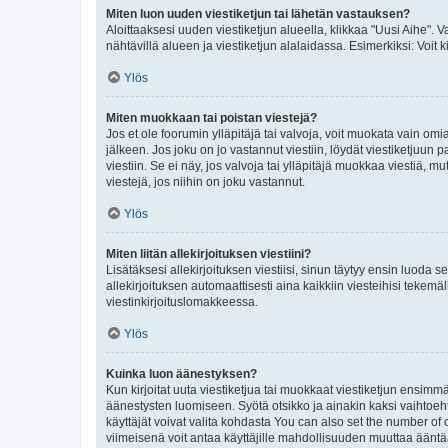
Miten luon uuden viestiketjun tai lähetän vastauksen?
Aloittaaksesi uuden viestiketjun alueella, klikkaa "Uusi Aihe". Va
nähtävillä alueen ja viestiketjun alalaidassa. Esimerkiksi: Voit kir
Ylös
Miten muokkaan tai poistan viestejä?
Jos et ole foorumin ylläpitäjä tai valvoja, voit muokata vain om
jälkeen. Jos joku on jo vastannut viestiin, löydät viestiketjuu
viestiin. Se ei näy, jos valvoja tai ylläpitäjä muokkaa viestiä,
viestejä, jos niihin on joku vastannut.
Ylös
Miten liitän allekirjoituksen viestiini?
Lisätäksesi allekirjoituksen viestiisi, sinun täytyy ensin luoda s
allekirjoituksen automaattisesti aina kaikkiin viesteihisi tekemäl
viestinkirjoituslomakkeessa.
Ylös
Kuinka luon äänestyksen?
Kun kirjoitat uuta viestiketjua tai muokkaat viestiketjun ensimmäi
äänestysten luomiseen. Syötä otsikko ja ainakin kaksi vaihtoehto
käyttäjät voivat valita kohdasta You can also set the number of
viimeisenä voit antaa käyttäjille mahdollisuuden muuttaa ääntä