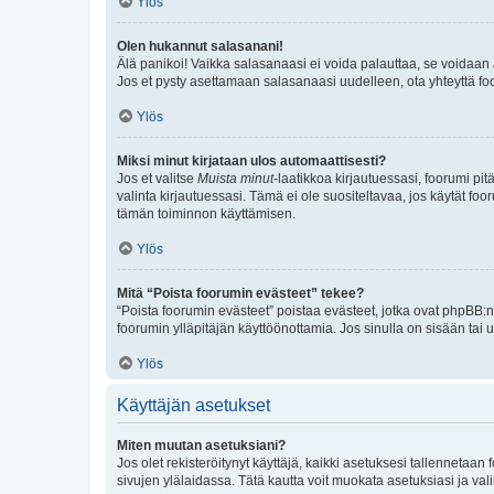
Ylös
Olen hukannut salasanani!
Älä panikoi! Vaikka salasanaasi ei voida palauttaa, se voidaan 
Jos et pysty asettamaan salasanaasi uudelleen, ota yhteyttä foo
Ylös
Miksi minut kirjataan ulos automaattisesti?
Jos et valitse
Muista minut
-laatikkoa kirjautuessasi, foorumi pi
valinta kirjautuessasi. Tämä ei ole suositeltavaa, jos käytät foo
tämän toiminnon käyttämisen.
Ylös
Mitä “Poista foorumin evästeet” tekee?
“Poista foorumin evästeet” poistaa evästeet, jotka ovat phpBB:n 
foorumin ylläpitäjän käyttöönottamia. Jos sinulla on sisään ta
Ylös
Käyttäjän asetukset
Miten muutan asetuksiani?
Jos olet rekisteröitynyt käyttäjä, kaikki asetuksesi tallennetaa
sivujen ylälaidassa. Tätä kautta voit muokata asetuksiasi ja vali