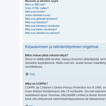
Muotoilu ja aiheiden tyypit
Mikä on BBCode?
Onko HTML sallittu?
Mitä ovat hymiöt?
Voinko lähettää kuvia?
Mitä ovat globaalit tiedotteet?
Mitä ovat tiedotteet?
Mitä ovat kiinnitetyt viestiketjut
Mitä ovat lukitut viestiketjut?
Mitä ovat aiheiden kuvakkeet?
Kirjautumisen ja rekisteröitymisen ongelmat
Miksi minun pitää rekisteröityä?
Sinun ei välttämättä tarvitse, riippuu foorumin ylläpitäjästä, tar
vieraiden käytettävissä. Näitä ovat mm. avatar-kuvan määrittely,
suositeltavaa.
Ylös
Mikä on COPPA?
COPPA, tai Children’s Online Privacy Protection Act of 1998, on y
luvan tietojen keräämiseen alle 13-vuotiaalta. Jos olet epävarm
saadaksesi apua. Huomaa, että phpBB Limited ja tämän foorumin
tulee olla yhteydessä väärinkäytöstapauksissa tai lakiasioissa t