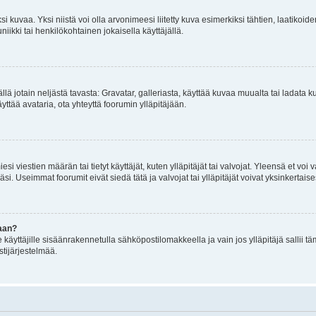
 kuvaa. Yksi niistä voi olla arvonimeesi liitetty kuva esimerkiksi tähtien, laatikoid
iikki tai henkilökohtainen jokaisella käyttäjällä.
mällä jotain neljästä tavasta: Gravatar, galleriasta, käyttää kuvaa muualta tai ladata
äyttää avataria, ota yhteyttä foorumin ylläpitäjään.
iesi viestien määrän tai tietyt käyttäjät, kuten ylläpitäjät tai valvojat. Yleensä et vo
i. Useimmat foorumit eivät siedä tätä ja valvojat tai ylläpitäjät voivat yksinkertaise
aan?
le käyttäjille sisäänrakennetulla sähköpostilomakkeella ja vain jos ylläpitäjä sallii
stijärjestelmää.