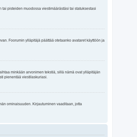
en tai pisteiden muodossa viestimäärästäsi tai statuksestasi
 kuvan. Foorumin ylläpitäjä päättää otetaanko avataret käyttöön ja
i vaihtaa minkään arvonimen tekstiä, sillä nämä ovat ylläpitäjän
sti pienentää viestilaskuriasi.
 tämän ominaisuuden. Kirjautuminen vaaditaan, jotta