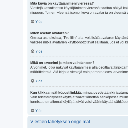
Mitä kuvia on käyttäjänimeni vieressä?
Viestejä katsottaessa käyttäjänimen vieressä saattaa näkyä kaksi
riippuen. Toinen, yleensä isompi kuva on avatar ja on yleensä un
Ylös
Miten asetan avataren?
Omissa asetuksissa, “Profiilin” alla, voit lisätä avataren käyttä
valitsee mitkä avatarien käyttöönottotavat sallitaan. Jos et voi k
Ylös
Mikä on arvonimi ja miten vaihdan sen?
Arvonimet, jotka näkyvät käyttäjänimesi alla osoittavat kirjoittam
määrittelemiä. Älä kirjoita viestejä vain parantaaksesi arvonimeäs
Ylös
Kun klikkaan sähköpostilinkkiä, minua pyydetään kirjautum
Vain rekisteröityneet käyttäjät voivat lähettää sähköpostia muil
tunnistautumattomat käyttäjät eivät voisi väärinkäyttää sähköpo
Ylös
Viestien lähetyksen ongelmat