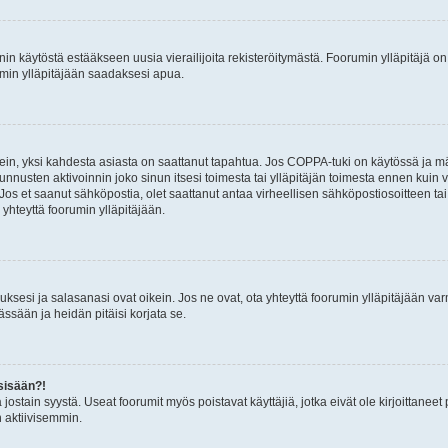
nin käytöstä estääkseen uusia vierailijoita rekisteröitymästä. Foorumin ylläpitäjä on v
umin ylläpitäjään saadaksesi apua.
ein, yksi kahdesta asiasta on saattanut tapahtua. Jos COPPA-tuki on käytössä ja määri
nnusten aktivoinnin joko sinun itsesi toimesta tai ylläpitäjän toimesta ennen kuin vo
. Jos et saanut sähköpostia, olet saattanut antaa virheellisen sähköpostiosoitteen t
 yhteyttä foorumin ylläpitäjään.
sesi ja salasanasi ovat oikein. Jos ne ovat, ota yhteyttä foorumin ylläpitäjään varmi
ssään ja heidän pitäisi korjata se.
sisään?!
stä jostain syystä. Useat foorumit myös poistavat käyttäjiä, jotka eivät ole kirjoitta
n aktiivisemmin.