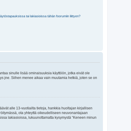
töstapauksissa tai lakiasioissa tähän foorumiin liittyen?
 antaa sinulle lisää ominaisuuksia käyttöön, jotka eivät ole
enyys jne. Siihen menee aikaa vain muutamia hetkiä, joten se on
vät alle 13-vuotiailta tietoja, hankkia huoltajan kirjallisen
teröitymässä, ota yhteyttä oikeudelliseen neuvonantajaan
isissa lakiasioissa, lukuunottamatta kysymystä “Keneen minun