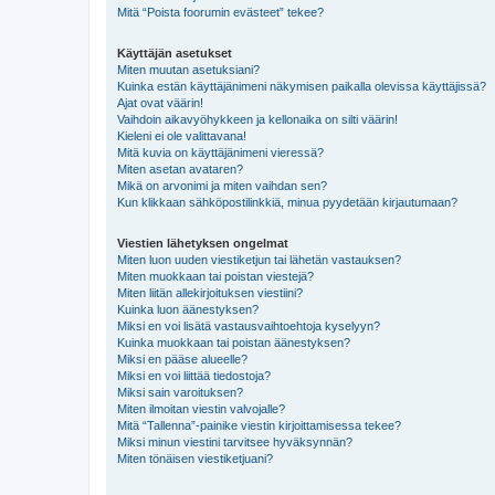
Mitä “Poista foorumin evästeet” tekee?
Käyttäjän asetukset
Miten muutan asetuksiani?
Kuinka estän käyttäjänimeni näkymisen paikalla olevissa käyttäjissä?
Ajat ovat väärin!
Vaihdoin aikavyöhykkeen ja kellonaika on silti väärin!
Kieleni ei ole valittavana!
Mitä kuvia on käyttäjänimeni vieressä?
Miten asetan avataren?
Mikä on arvonimi ja miten vaihdan sen?
Kun klikkaan sähköpostilinkkiä, minua pyydetään kirjautumaan?
Viestien lähetyksen ongelmat
Miten luon uuden viestiketjun tai lähetän vastauksen?
Miten muokkaan tai poistan viestejä?
Miten liitän allekirjoituksen viestiini?
Kuinka luon äänestyksen?
Miksi en voi lisätä vastausvaihtoehtoja kyselyyn?
Kuinka muokkaan tai poistan äänestyksen?
Miksi en pääse alueelle?
Miksi en voi liittää tiedostoja?
Miksi sain varoituksen?
Miten ilmoitan viestin valvojalle?
Mitä “Tallenna”-painike viestin kirjoittamisessa tekee?
Miksi minun viestini tarvitsee hyväksynnän?
Miten tönäisen viestiketjuani?