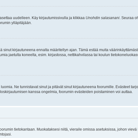
asettaa uudelleen. Käy kirjautumissivulla ja klikkaa
Unohdin salasanani
. Seuraa oh
rumin ylläpitäjään.
tää sinut kirjautuneena ennalta määritellyn ajan. Tämä estää muita väärinkäyttämäs
rumia jaetulta koneelta, esim. kirjastossa, nettikahvilassa tai koulun tietokoneluokas
luomia. Ne tunnistavat sinut ja pitävät sinut kirjautuneena foorumille. Evästeet tarj
i uloskirjautumisen kanssa ongelmia, foorumin evästeiden poistaminen voi auttaa.
n foorumin tietokantaan. Muokataksesi niitä, vieraile omissa asetuksissa, johon vievä
ntojasi.