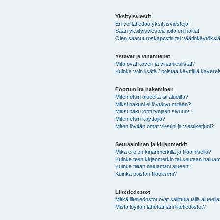
Yksityisviestit
En voi lähettää yksityisviestejä!
Saan yksityisviestejä joita en halua!
Olen saanut roskapostia tai väärinkäytöksiä s
Ystävät ja vihamiehet
Mitä ovat kaveri ja vihamieslistat?
Kuinka voin lisätä / poistaa käyttäjiä kaverei
Foorumilta hakeminen
Miten etsin alueelta tai alueilta?
Miksi hakuni ei löytänyt mitään?
Miksi haku johti tyhjään sivuun!?
Miten etsin käyttäjiä?
Miten löydän omat viestini ja viestiketjuni?
Seuraaminen ja kirjanmerkit
Mikä ero on kirjanmerkillä ja tilaamisella?
Kuinka teen kirjanmerkin tai seuraan haluam
Kuinka tilaan haluamani alueen?
Kuinka poistan tilaukseni?
Liitetiedostot
Mitkä liitetiedostot ovat sallittuja tällä alueell
Mistä löydän lähettämäni liitetiedostot?