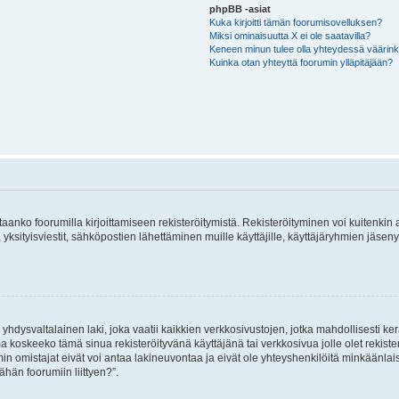
phpBB -asiat
Kuka kirjoitti tämän foorumisovelluksen?
Miksi ominaisuutta X ei ole saatavilla?
Keneen minun tulee olla yhteydessä väärinkäy
Kuinka otan yhteyttä foorumin ylläpitäjään?
vitaanko foorumilla kirjoittamiseen rekisteröitymistä. Rekisteröityminen voi kuitenkin
 yksityisviestit, sähköpostien lähettäminen muille käyttäjille, käyttäjäryhmien jäs
hdysvaltalainen laki, joka vaatii kaikkien verkkosivustojen, jotka mahdollisesti kerää
a koskeeko tämä sinua rekisteröityvänä käyttäjänä tai verkkosivua jolle olet rekis
 omistajat eivät voi antaa lakineuvontaa ja eivät ole yhteyshenkilöitä minkäänla
ähän foorumiin liittyen?”.