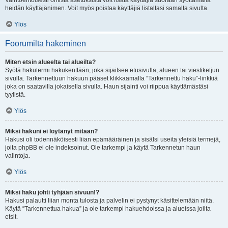
Vaihtoehtoisesti omista asetuksista voit lisätä käyttäjiä suoraan syöttämällä
heidän käyttäjänimen. Voit myös poistaa käyttäjiä listaltasi samalta sivulta.
Ylös
Foorumilta hakeminen
Miten etsin alueelta tai alueilta?
Syötä hakutermi hakukenttään, joka sijaitsee etusivulla, alueen tai viestiketjun
sivulla. Tarkennettuun hakuun pääset klikkaamalla “Tarkennettu haku”-linkkiä
joka on saatavilla jokaisella sivulla. Haun sijainti voi riippua käyttämästäsi
tyylistä.
Ylös
Miksi hakuni ei löytänyt mitään?
Hakusi oli todennäköisesti liian epämääräinen ja sisälsi useita yleisiä termejä,
joita phpBB ei ole indeksoinut. Ole tarkempi ja käytä Tarkennetun haun
valintoja.
Ylös
Miksi haku johti tyhjään sivuun!?
Hakusi palautti liian monta tulosta ja palvelin ei pystynyt käsittelemään niitä.
Käytä “Tarkennettua hakua” ja ole tarkempi hakuehdoissa ja alueissa joilta
etsit.