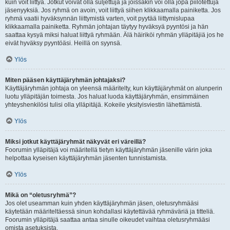
kuin voit liittyä. Jotkut voivat olla suljettuja ja joissakin voi olla jopa piilotettuja
jäsenyyksiä. Jos ryhmä on avoin, voit liittyä siihen klikkaamalla painiketta. Jos
ryhmä vaatii hyväksynnän liittymistä varten, voit pyytää liittymislupaa
klikkaamalla painiketta. Ryhmän johtajan täytyy hyväksyä pyyntösi ja hän
saattaa kysyä miksi haluat liittyä ryhmään. Älä häiriköi ryhmän ylläpitäjiä jos he
eivät hyväksy pyyntöäsi. Heillä on syynsä.
Ylös
Miten pääsen käyttäjäryhmän johtajaksi?
Käyttäjäryhmän johtaja on yleensä määritelty, kun käyttäjäryhmät on alunperin
luotu ylläpitäjän toimesta. Jos haluat luoda käyttäjäryhmän, ensimmäinen
yhteyshenkilösi tulisi olla ylläpitäjä. Kokeile yksityisviestin lähettämistä.
Ylös
Miksi jotkut käyttäjäryhmät näkyvät eri väreillä?
Foorumin ylläpitäjä voi määritellä tietyn käyttäjäryhmän jäsenille värin joka
helpottaa kyseisen käyttäjäryhmän jäsenten tunnistamista.
Ylös
Mikä on “oletusryhmä”?
Jos olet useamman kuin yhden käyttäjäryhmän jäsen, oletusryhmääsi
käytetään määriteltäessä sinun kohdallasi käytettävää ryhmäväriä ja titteliä.
Foorumin ylläpitäjä saattaa antaa sinulle oikeudet vaihtaa oletusryhmääsi
omista asetuksista.