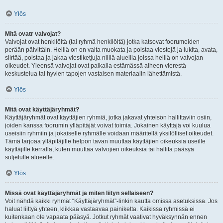
Ylös
Mitä ovatr valvojat?
Valvojat ovat henkilöitä (tai ryhmä henkilöitä) jotka katsovat foorumeiden
perään päivittäin. Heillä on on valta muokata ja poistaa viestejä ja lukita, avata,
siirtää, poistaa ja jakaa viestiketjuja niillä alueilla joissa heillä on valvojan
oikeudet. Yleensä valvojat ovat paikalla estämässä aiheen vierestä
keskustelua tai hyvien tapojen vastaisen materiaalin lähettämistä.
Ylös
Mitä ovat käyttäjäryhmät?
Käyttäjäryhmät ovat käyttäjien ryhmiä, jotka jakavat yhteisön hallittaviin osiin,
joiden kanssa foorumin ylläpitäjät voivat toimia. Jokainen käyttäjä voi kuulua
useisiin ryhmiin ja jokaiselle ryhmälle voidaan määritellä yksilölliset oikeudet.
Tämä tarjoaa ylläpitäjille helpon tavan muuttaa käyttäjien oikeuksia useille
käyttäjille kerralla, kuten muuttaa valvojien oikeuksia tai hallita pääsyä
suljetulle alueelle.
Ylös
Missä ovat käyttäjäryhmät ja miten liityn sellaiseen?
Voit nähdä kaikki ryhmät “Käyttäjäryhmät”-linkin kautta omissa asetuksissa. Jos
haluat liittyä yhteen, klikkaa vastaavaa painiketta. Kaikissa ryhmissä ei
kuitenkaan ole vapaata pääsyä. Jotkut ryhmät vaativat hyväksynnän ennen