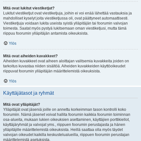
Mitä ovat lukitut viestiketjut?
Lukitut viestiketjut ovat viestiketjuja, joihin ei voi enää lähettää vastauksia ja
mahdolliset kyselyt joita viestiketjussa oli, ovat päättyneet automaattisesti.
Viestiketjuja voidaan lukita useista syistä ylläpitäjän tai foorumin valvojan
toimesta. Saatat myös pystyä lukitsemaan oman viestiketjusi, mutta tämä
riippuu foorumin ylläpitäjän antamista oikeuksista.
Ylös
Mitä ovat aiheiden kuvakkeet?
Aiheiden kuvakkeet ovat aiheen aloittajan valitsemia kuvakkeita joiden on
tarkoitus kuvastaa niiden sisältöä. Aiheiden kuvakkeiden käyttöoikeudet
riippuvat foorumin ylläpitäjän määrittelemistä oikeuksista.
Ylös
Käyttäjätasot ja ryhmät
Mitä ovat ylläpitäjät?
Ylläpitäjät ovat jäseniä joille on annettu korkeimman tason kontrolli koko
foorumiin. Nämä jäsenet voivat hallita foorumin kaikkia foorumin toiminnan
osa-alueita, mukaan lukien oikeuksien asettaminen, käyttäjien porttikiellot,
käyttäjäryhmät ja valvojat yms., riippuen foorumin perustajasta ja hänen
ylläpitäjille määrittelemistä oikeuksista. Heillä saattaa olla myös täydet
valvojan oikeudet kaikilla keskustelualueilla, riippuen foorumin perustajan
määrittelemistä asetuksista.