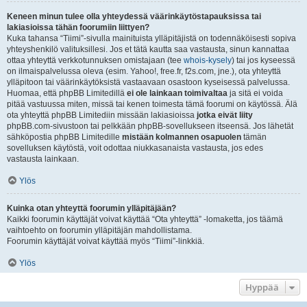
Keneen minun tulee olla yhteydessä väärinkäytöstapauksissa tai
lakiasioissa tähän foorumiin liittyen?
Kuka tahansa “Tiimi”-sivulla mainituista ylläpitäjistä on todennäköisesti sopiva
yhteyshenkilö valituksillesi. Jos et tätä kautta saa vastausta, sinun kannattaa
ottaa yhteyttä verkkotunnuksen omistajaan (tee
whois-kysely
) tai jos kyseessä
on ilmaispalvelussa oleva (esim. Yahoo!, free.fr, f2s.com, jne.), ota yhteyttä
ylläpitoon tai väärinkäytöksistä vastaavaan osastoon kyseisessä palvelussa.
Huomaa, että phpBB Limitedillä
ei ole lainkaan toimivaltaa
ja sitä ei voida
pitää vastuussa miten, missä tai kenen toimesta tämä foorumi on käytössä. Älä
ota yhteyttä phpBB Limitediin missään lakiasioissa
jotka eivät liity
phpBB.com-sivustoon tai pelkkään phpBB-sovellukseen itseensä. Jos lähetät
sähköpostia phpBB Limitedille
mistään kolmannen osapuolen
tämän
sovelluksen käytöstä, voit odottaa niukkasanaista vastausta, jos edes
vastausta lainkaan.
Ylös
Kuinka otan yhteyttä foorumin ylläpitäjään?
Kaikki foorumin käyttäjät voivat käyttää “Ota yhteyttä” -lomaketta, jos täämä
vaihtoehto on foorumin ylläpitäjän mahdollistama.
Foorumin käyttäjät voivat käyttää myös “Tiimi”-linkkiä.
Ylös
Hyppää