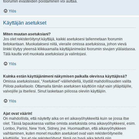
foorumin evästeiden poistaminen voi auttaa.
Ylös
Käyttäjän asetukset
Miten muutan asetuksiani?
Jos olet rekisteröitynyt käyttäjä, kaikki asetuksesi tallennetaan foorumin
tietokantaan. Muokataksesi niitä, vieraile omissa asetuksissa, johon vievä
linkki löytyy yleensä klikkaamalla käyttäjänimeäsi foorumin sivujen ylälaidassa.
Tätä kautta voit muokata asetuksiasi ja valintojasi.
Ylös
Kuinka estän käyttäjänimeni näkymisen paikalla olevissa käyttäjissä?
Omissa asetuksissasi, “Asetukset”-välilehdellä, löydät mahdollisuuden valita
Piilota paikallaolo
. Ottamalla tämän asetuksen käyttöön näyt vain ylläpitäjille,
valvojille ja itsellesi. Sinut lasketaan piilossa oleviin käyttäjiin.
Ylös
Ajat ovat väärin!
On mahdollista, että näytetty aika on eri aikavyöhykkeeltä kuin se jossa itse
olet. Tässä tapauksessa valitse omista asetuksista oma aikavyöhykkeesi, esim.
Lontoo, Pariisi, New York, Sidney, jne. Huomaathan, että aikavyöhykkeen
vaihtaminen, kuten monet muutkin asetukset ovat vain rekisteröityneille
käyttäjille. Jos et ole rekisteröitynyt, tämä on hyvä aika tehdä niin.