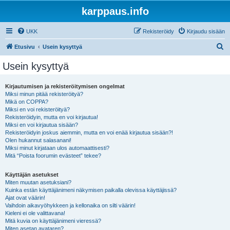
karppaus.info
UKK
Rekisteröidy
Kirjaudu sisään
E
Etusivu
Usein kysyttyä
t
Usein kysyttyä
s
i
Kirjautumisen ja rekisteröitymisen ongelmat
Miksi minun pitää rekisteröityä?
Mikä on COPPA?
Miksi en voi rekisteröityä?
Rekisteröidyin, mutta en voi kirjautua!
Miksi en voi kirjautua sisään?
Rekisteröidyin joskus aiemmin, mutta en voi enää kirjautua sisään?!
Olen hukannut salasanani!
Miksi minut kirjataan ulos automaattisesti?
Mitä “Poista foorumin evästeet” tekee?
Käyttäjän asetukset
Miten muutan asetuksiani?
Kuinka estän käyttäjänimeni näkymisen paikalla olevissa käyttäjissä?
Ajat ovat väärin!
Vaihdoin aikavyöhykkeen ja kellonaika on silti väärin!
Kieleni ei ole valittavana!
Mitä kuvia on käyttäjänimeni vieressä?
Miten asetan avataren?