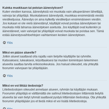
Kuinka muokkaan tai poistan äänestyksen?
Kuten viestien kanssa, äänestyksiä voi muokata vain alkuperäinen lähettäjä,
valvoja tai ylläpitäjä. Muokataksesi äänestystä, muokkaa ensimmäistä viestiä
viestiketjussa. Äänestys on aina kytketty viestiketjun ensimmäiseen viestiin.
Jos kukaan ei ole vielä äänestänyt, käyttäjät voivat poistaa äänestyksen tai
muokata mitä tahansa äänestyksen asetusta. Jos käyttäjät ovat kuitenkin jo
äänestäneet, vain valvojat tai ylläpitäjät voivat muokata tai poistaa sen. Tämä
estää äänestysvaihtoehtojen vaihtamisen kesken äänestyksen.
Ylös
Miksi en pääse alueelle?
Jotkin alueet saattavat olla rajattu vain tietyille käyttäjille tai ryhmille.
Katsoaksesi, lukeaksesi, kirjoittaaksesi tai muiden toimintojen tekeminen
alueella saattaa tarvita erikoisoikeuksia. Jos haluat oikeudet, ota yhteyttä
foorumin valvojaan tai ylläpitäjään.
Ylös
Miksi en voi liittää tiedostoja?
Liitetiedostojen oikeudet annetaan alueen, ryhmän tai käyttäjän mukaan.
Foorumin ylläpitäjä ei välttämättä ole sallinut liitetiedostojen liittämistä tietyllä
alueella tai vain tietyt ryhmät saattavat pystyä liittämään tiedostoja. Ota yhteyttä
foorumin ylläpitäjään jos et tiedä miksi et voi lisätä liitetiedostoja.