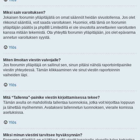
Ylös
Miksi sain varoituksen?
Jokaisen foorumin ylläpitäjällä on omat säännöt heidän sivustollensa. Jos olet
rikkonut sääntöä, voit saada varoituksen. Huomioi, että tämä on foorumin
ylläpitäjän päätös ja phpBB Limitedillä ei ole sivustolla annettavien varoitusten
kanssa mitään tekemistä. Ota yhteyttä foorumin ylläpitäjään, jos olet epävarma
annetun varoituksen syystä.
Ylös
Miten ilmoitan viestin valvojalle?
Jos foorumin ylläpitäjä on sallinut sen, sinun pitäisi nähdä raportointipainike
viestin yhteydessä. Tämän klikkaaminen vie sinut viestin raportoinnin
vaiheiden läpi.
Ylös
Mitä “Tallenna”-painike viestin kirjoittamisessa tekee?
Tämän avulla on mahdollista tallentaa luonnoksia, jotka voit kirjoittaa loppuun
ja lähettää myöhemmin. Avataksesi tallennetun luonnoksen, vieraile komissa
asetuksissa.
Ylös
Miksi minun viestini tarvitsee hyväksynnän?