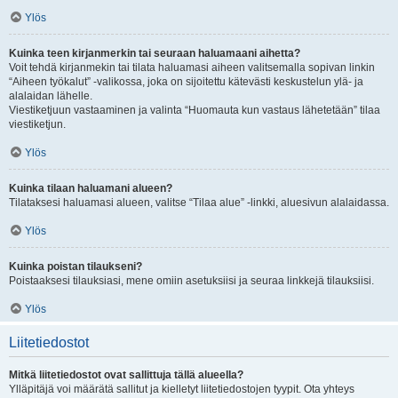
Ylös
Kuinka teen kirjanmerkin tai seuraan haluamaani aihetta?
Voit tehdä kirjanmekin tai tilata haluamasi aiheen valitsemalla sopivan linkin
“Aiheen työkalut” -valikossa, joka on sijoitettu kätevästi keskustelun ylä- ja
alalaidan lähelle.
Viestiketjuun vastaaminen ja valinta “Huomauta kun vastaus lähetetään” tilaa
viestiketjun.
Ylös
Kuinka tilaan haluamani alueen?
Tilataksesi haluamasi alueen, valitse “Tilaa alue” -linkki, aluesivun alalaidassa.
Ylös
Kuinka poistan tilaukseni?
Poistaaksesi tilauksiasi, mene omiin asetuksiisi ja seuraa linkkejä tilauksiisi.
Ylös
Liitetiedostot
Mitkä liitetiedostot ovat sallittuja tällä alueella?
Ylläpitäjä voi määrätä sallitut ja kielletyt liitetiedostojen tyypit. Ota yhteys