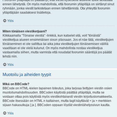
Foorumin ylläpitäjä on päättänyt, että viestit kyseiselle alueelle tulee tarkastaa
ennen lähetystä. On myös mahdollista, että foorumin ylläpitäjä on siirtänyt sinut
ryhmään, jonka viestit tarkistetaan ennen lähettämistä. Ota yhteyttä foorumin
ylläpitäjään saadaksesi lisätietoja.
Ylös
Miten tönäisen viestiketjuani?
Klikkaamalla “Tönaise viestiä” -linkkiä, kun katselet sitä, voit “tönäistä”
viestiketjua alueen ensimmäisen sivun yläosaan. Jos et näe tätä, viestiketjujen
tönäiseminen ei ole sallittua tai aika joka viestiketjujen tönäisemisen välillä
vaaditaan ei ole vielä kulunut. On myös mahdollista nostaa viestiketjua
vastaamalla siihen, mutta varmista että noudatat foorumin sääntöjä jos päätät
tehdä niin.
Ylös
Muotoilu ja aiheiden tyypit
Mikä on BBCode?
BBCode on HTML-kielen tapainen toteutus, joka tarjoaa tiettyjen viestin osien
muotoilumahdollisuuden. BBCoden käytöstä päättää ylläpitäjä, mutta se
voidaan ottaa pois käytöstä myös viestikohtaisesti viestin kirjoituslomakkeella.
BBCode itsessään on HTML:n kaltainen, mutta tagit käyttävät < ja > merkkien
sijaan hakasulkuja [ ja ]. BBCoden oppaan löydät viestinlähetyssivun kautta.
Ylös