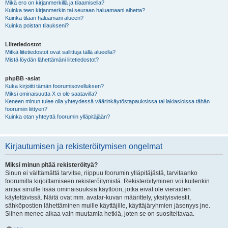
Mikä ero on kirjanmerkillä ja tilaamisella?
Kuinka teen kirjanmerkin tai seuraan haluamaani aihetta?
Kuinka tilaan haluamani alueen?
Kuinka poistan tilaukseni?
Liitetiedostot
Mitkä liitetiedostot ovat sallittuja tällä alueella?
Mistä löydän lähettämäni liitetiedostot?
phpBB -asiat
Kuka kirjoitti tämän foorumisovelluksen?
Miksi ominaisuutta X ei ole saatavilla?
Keneen minun tulee olla yhteydessä väärinkäytöstapauksissa tai lakiasioissa tähän
foorumiin liittyen?
Kuinka otan yhteyttä foorumin ylläpitäjään?
Kirjautumisen ja rekisteröitymisen ongelmat
Miksi minun pitää rekisteröityä?
Sinun ei välttämättä tarvitse, riippuu foorumin ylläpitäjästä, tarvitaanko
foorumilla kirjoittamiseen rekisteröitymistä. Rekisteröityminen voi kuitenkin
antaa sinulle lisää ominaisuuksia käyttöön, jotka eivät ole vieraiden
käytettävissä. Näitä ovat mm. avatar-kuvan määrittely, yksityisviestit,
sähköpostien lähettäminen muille käyttäjille, käyttäjäryhmien jäsenyys jne.
Siihen menee aikaa vain muutamia hetkiä, joten se on suositeltavaa.