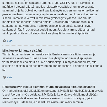
kahdesta asiasta on saattanut tapahtua. Jos COPPA-tuki on käytössä ja
määrittelit olevasi alle 13-vuotias rekisteröityessäsi, sinun tulee seurata
saamiasi ohjeita. Jotkut foorumit vaativat myös uusien tunnusten aktivoinnin
joko sinun itsesi toimesta tai ylläpitäjän toimesta ennen kuin voit kirjautua
sisään. Tämä tieto kerrottiin rekisteröitymisen yhteydessä. Jos sinulle
lähetettiin sähköpostia, seuraa ohjeita. Jos et saanut sähköpostia, olet
saattanut antaa virheellisen sähköpostiosoitteen tai sähköpostit ovat
saattaneet jäädä roskapostisuodattimeen. Jos olet varma, että antamasi
sähköpostiosoite oli oikein, yritä ottaa yhteyttä foorumin ylläpitäjään.
Ylös
Miksi en voi kirjautua sisään?
Tämän tapahtumiseen on useita syitä. Ensin, varmista että tunnuksesi ja
salasanasi ovat oikein. Jos ne ovat, ota yhteyttä foorumin ylläpitäjään
varmistaaksesi, että sinulla ei ole porttikieltoja. On myös mahdollista, että
sivuston omistajalla on asetusvirhe heidän päässään ja heidän pitäisi korjata
se.
Ylös
Rekisteröidyin joskus aiemmin, mutta en voi enää kirjautua sisään?!
On mahdollista, että ylläpitäjä on poistanut käyttäjätilisi käytöstä jostain syystä.
Useat foorumit myös poistavat käyttäjiä, jotka eivät ole kirjoittaneet pitkään
aikaan pienentääkseen tietokantansa kokoa. Jos näin on käynyt, yritä
rekisteröityä uudelleen ja osallistu keskusteluun aktiivisemmin.