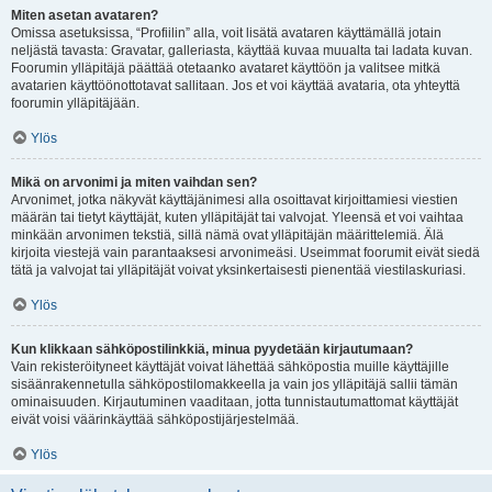
Miten asetan avataren?
Omissa asetuksissa, “Profiilin” alla, voit lisätä avataren käyttämällä jotain
neljästä tavasta: Gravatar, galleriasta, käyttää kuvaa muualta tai ladata kuvan.
Foorumin ylläpitäjä päättää otetaanko avataret käyttöön ja valitsee mitkä
avatarien käyttöönottotavat sallitaan. Jos et voi käyttää avataria, ota yhteyttä
foorumin ylläpitäjään.
Ylös
Mikä on arvonimi ja miten vaihdan sen?
Arvonimet, jotka näkyvät käyttäjänimesi alla osoittavat kirjoittamiesi viestien
määrän tai tietyt käyttäjät, kuten ylläpitäjät tai valvojat. Yleensä et voi vaihtaa
minkään arvonimen tekstiä, sillä nämä ovat ylläpitäjän määrittelemiä. Älä
kirjoita viestejä vain parantaaksesi arvonimeäsi. Useimmat foorumit eivät siedä
tätä ja valvojat tai ylläpitäjät voivat yksinkertaisesti pienentää viestilaskuriasi.
Ylös
Kun klikkaan sähköpostilinkkiä, minua pyydetään kirjautumaan?
Vain rekisteröityneet käyttäjät voivat lähettää sähköpostia muille käyttäjille
sisäänrakennetulla sähköpostilomakkeella ja vain jos ylläpitäjä sallii tämän
ominaisuuden. Kirjautuminen vaaditaan, jotta tunnistautumattomat käyttäjät
eivät voisi väärinkäyttää sähköpostijärjestelmää.
Ylös