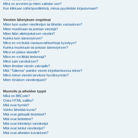
Mikä on arvonimi ja miten vaihdan sen?
Kun klikkaan sähköpostilinkkiä, minua pyydetään kirjautumaan?
Viestien lähetyksen ongelmat
Miten luon uuden viestiketjun tai lähetän vastauksen?
Miten muokkaan tai poistan viestejä?
Miten liitän allekirjoituksen viestiini?
Kuinka luon äänestyksen?
Miksi en voi lisätä vastausvaihtoehtoja kyselyyn?
Kuinka muokkaan tai poistan äänestyksen?
Miksi en pääse alueelle?
Miksi en voi liittää tiedostoja?
Miksi sain varoituksen?
Miten ilmoitan viestin valvojalle?
Mitä “Tallenna”-painike viestin kirjoittamisessa tekee?
Miksi minun viestini tarvitsee hyväksynnän?
Miten tönäisen viestiketjuani?
Muotoilu ja aiheiden tyypit
Mikä on BBCode?
Onko HTML sallittu?
Mitä ovat hymiöt?
Voinko lähettää kuvia?
Mitä ovat globaalit tiedotteet?
Mitä ovat tiedotteet?
Mitä ovat kiinnitetyt viestiketjut
Mitä ovat lukitut viestiketjut?
Mitä ovat aiheiden kuvakkeet?