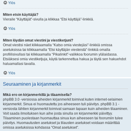
Ylös
Miten etsin käyttäjiä?
Vieraile “Käyttäjät”-sivulla ja klikkaa “Etsi käyttäjä”-linkkiä.
Ylös
Miten löydän omat viestini ja viestiketjuni?
Omat viestisi näet klikkaamalla “Katso omia viestejäsi”-linkkiä omissa
asetuksissa tai klikkaamalla “Etsi käyttäjän viesteistä”-linkkiä omalla
profiilisivullasi tai klikkaamalla “Pikalinkit”-valikkoa foorumin ylälaidassa.
Etsiäksesi omia viestiketjuja, käytä tarkennettua hakua ja täytä sen hakuehdot
haluamallasi tavalla.
Ylös
Seuraaminen ja kirjanmerkit
Mikä ero on kirjanmerkillä ja tilaamisella?
phpBB 3.0 -versiossa aiheiden kirjanmerkit toimivat kuten internet-selaimen
kirjanmerkit. Sinua ei huomautettu jos aiheeseen tuli päivitys. phpBB 3.1 -
versiosta lähtien kirjanmerkit toimivat samaan tapaan kuin aiheiden tilaaminen.
Voit saada ilmoituksen kun aihe josta sinulla on kirjanmerkki päivittyy.
Tilaaminen puolestaan huomauttaa sinua kun aiheeseen tai foorumiin tulee
päivitys. Huomautusten asetukset ja tilausten asetukset voidaan määrittää
omissa asetuksissa kohdassa “Omat asetukset”.