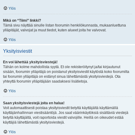
Ylös
Mikä on “Tiimi” linkki?
Tämä sivu näyttää sinulle listan foorumin henkilökunnasta, mukaanluettuna
ylläpitäjät, valvojat ja muut tiedot, kuten alueet joita he valvovat.
Ylös
Yksityisviestit
En voi lähettää yksityisviestejä!
Tähän on kolme mahdollista syytä. Et ole rekisteröitynyt ja/tai kirjautunut
sisään, foorumin ylläpitäjä on poistanut yksityisviestit käytöstä koko foorumilta
tai foorumin ylläpitäjä on estänyt sinua lähettämästä yksityisviestejä. Ota
yhteyttä foorumin ylläpitäjään saadaksesi lisätietoja.
Ylös
Saan yksityisviestejä joita en halua!
Voit automaattisesti poistaa yksityisviestit tietyltä käyttäjältä käyttämällä
käyttäjänhallinnan viestisääntöjä. Jos saat väärinkäytöksiä sisältäviä viestejä
tietyltä käyttäjältä, voit raportoida viestit valvojille. Heillä on oikeudet estää
käyttäjiä lähettämästä yksityisviestejä.
Ylös