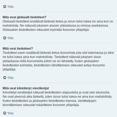
Ylös
Mitä ovat globaalit tiedotteet?
Globaalit tiedotteet sisältävät tärkeää tietoa ja sinun tulisi lukea ne aina kun on
mahdolista. Ne näkyvät jokaisen alueen ylälaidassa ja omissa asetuksissa.
Globaalien tiedotteiden oikeudet myöntää foorumin ylläpitäjä.
Ylös
Mitä ovat tiedotteet?
Tiedotteet usein sisältävät tärkeää tietoa foorumista jota olet lukemassa ja siksi
ne tulisi lukea aina kun mahdollista. Tiedotteet näkyvät jokaisen sivun
ylälaidassa niillä foorumeilla joihin ne on lähetetty. Kuten globaalien
tiedotteiden kohdalla, tiedotteiden lähettämisen oikeudet antaa foorumin
ylläpitäjä.
Ylös
Mitä ovat kiinnitetyt viestiketjut
Kiinnitetyt viestiketjut näkyvät tiedotteiden alapuolella ja ovat vain etusivulla.
Ne ovat yleensä aika tärkeitä, joten sinun tulisi lukea ne aina kun mahdollista.
Kuten tiedotteiden ja globaalien tiedotteiden kanssa, viestiketjujen
kiinnittämisen oikeudet määrittelee foorumin ylläpitäjä.
Ylös