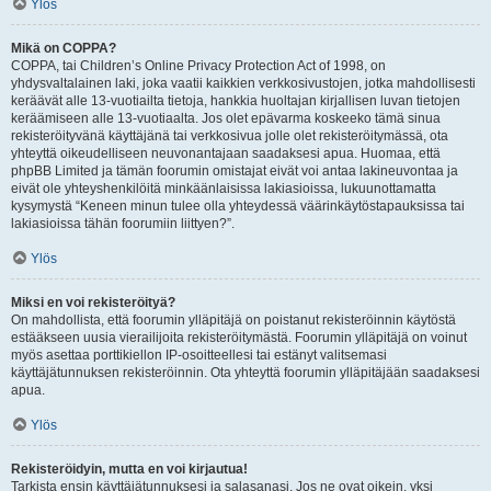
Ylös
Mikä on COPPA?
COPPA, tai Children’s Online Privacy Protection Act of 1998, on
yhdysvaltalainen laki, joka vaatii kaikkien verkkosivustojen, jotka mahdollisesti
keräävät alle 13-vuotiailta tietoja, hankkia huoltajan kirjallisen luvan tietojen
keräämiseen alle 13-vuotiaalta. Jos olet epävarma koskeeko tämä sinua
rekisteröityvänä käyttäjänä tai verkkosivua jolle olet rekisteröitymässä, ota
yhteyttä oikeudelliseen neuvonantajaan saadaksesi apua. Huomaa, että
phpBB Limited ja tämän foorumin omistajat eivät voi antaa lakineuvontaa ja
eivät ole yhteyshenkilöitä minkäänlaisissa lakiasioissa, lukuunottamatta
kysymystä “Keneen minun tulee olla yhteydessä väärinkäytöstapauksissa tai
lakiasioissa tähän foorumiin liittyen?”.
Ylös
Miksi en voi rekisteröityä?
On mahdollista, että foorumin ylläpitäjä on poistanut rekisteröinnin käytöstä
estääkseen uusia vierailijoita rekisteröitymästä. Foorumin ylläpitäjä on voinut
myös asettaa porttikiellon IP-osoitteellesi tai estänyt valitsemasi
käyttäjätunnuksen rekisteröinnin. Ota yhteyttä foorumin ylläpitäjään saadaksesi
apua.
Ylös
Rekisteröidyin, mutta en voi kirjautua!
Tarkista ensin käyttäjätunnuksesi ja salasanasi. Jos ne ovat oikein, yksi