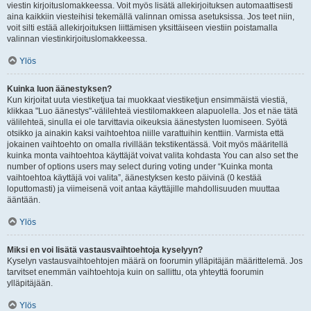
viestin kirjoituslomakkeessa. Voit myös lisätä allekirjoituksen automaattisesti
aina kaikkiin viesteihisi tekemällä valinnan omissa asetuksissa. Jos teet niin,
voit silti estää allekirjoituksen liittämisen yksittäiseen viestiin poistamalla
valinnan viestinkirjoituslomakkeessa.
Ylös
Kuinka luon äänestyksen?
Kun kirjoitat uuta viestiketjua tai muokkaat viestiketjun ensimmäistä viestiä,
klikkaa "Luo äänestys"-välilehteä viestilomakkeen alapuolella. Jos et näe tätä
välilehteä, sinulla ei ole tarvittavia oikeuksia äänestysten luomiseen. Syötä
otsikko ja ainakin kaksi vaihtoehtoa niille varattuihin kenttiin. Varmista että
jokainen vaihtoehto on omalla rivillään tekstikentässä. Voit myös määritellä
kuinka monta vaihtoehtoa käyttäjät voivat valita kohdasta You can also set the
number of options users may select during voting under “Kuinka monta
vaihtoehtoa käyttäjä voi valita”, äänestyksen kesto päivinä (0 kestää
loputtomasti) ja viimeisenä voit antaa käyttäjille mahdollisuuden muuttaa
ääntään.
Ylös
Miksi en voi lisätä vastausvaihtoehtoja kyselyyn?
Kyselyn vastausvaihtoehtojen määrä on foorumin ylläpitäjän määrittelemä. Jos
tarvitset enemmän vaihtoehtoja kuin on sallittu, ota yhteyttä foorumin
ylläpitäjään.
Ylös