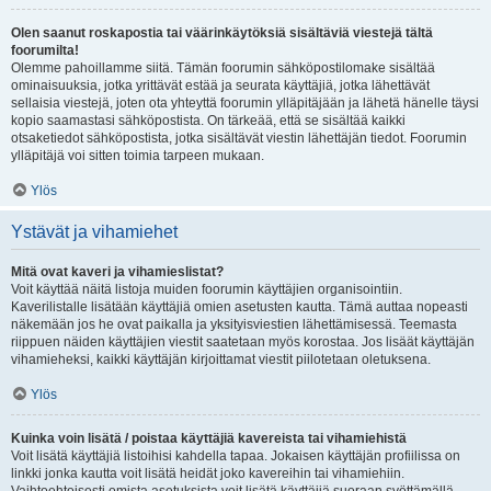
Olen saanut roskapostia tai väärinkäytöksiä sisältäviä viestejä tältä
foorumilta!
Olemme pahoillamme siitä. Tämän foorumin sähköpostilomake sisältää
ominaisuuksia, jotka yrittävät estää ja seurata käyttäjiä, jotka lähettävät
sellaisia viestejä, joten ota yhteyttä foorumin ylläpitäjään ja lähetä hänelle täysi
kopio saamastasi sähköpostista. On tärkeää, että se sisältää kaikki
otsaketiedot sähköpostista, jotka sisältävät viestin lähettäjän tiedot. Foorumin
ylläpitäjä voi sitten toimia tarpeen mukaan.
Ylös
Ystävät ja vihamiehet
Mitä ovat kaveri ja vihamieslistat?
Voit käyttää näitä listoja muiden foorumin käyttäjien organisointiin.
Kaverilistalle lisätään käyttäjiä omien asetusten kautta. Tämä auttaa nopeasti
näkemään jos he ovat paikalla ja yksityisviestien lähettämisessä. Teemasta
riippuen näiden käyttäjien viestit saatetaan myös korostaa. Jos lisäät käyttäjän
vihamieheksi, kaikki käyttäjän kirjoittamat viestit piilotetaan oletuksena.
Ylös
Kuinka voin lisätä / poistaa käyttäjiä kavereista tai vihamiehistä
Voit lisätä käyttäjiä listoihisi kahdella tapaa. Jokaisen käyttäjän profiilissa on
linkki jonka kautta voit lisätä heidät joko kavereihin tai vihamiehiin.