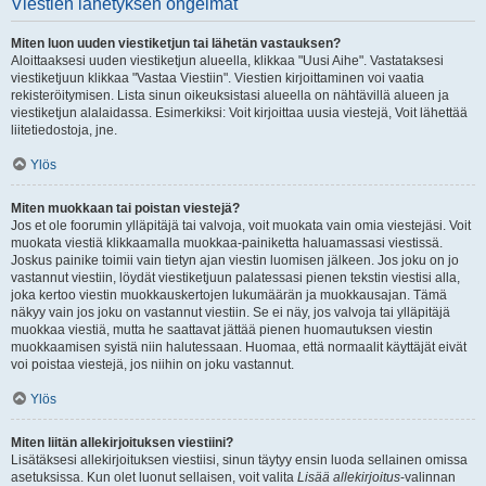
Viestien lähetyksen ongelmat
Miten luon uuden viestiketjun tai lähetän vastauksen?
Aloittaaksesi uuden viestiketjun alueella, klikkaa "Uusi Aihe". Vastataksesi
viestiketjuun klikkaa "Vastaa Viestiin". Viestien kirjoittaminen voi vaatia
rekisteröitymisen. Lista sinun oikeuksistasi alueella on nähtävillä alueen ja
viestiketjun alalaidassa. Esimerkiksi: Voit kirjoittaa uusia viestejä, Voit lähettää
liitetiedostoja, jne.
Ylös
Miten muokkaan tai poistan viestejä?
Jos et ole foorumin ylläpitäjä tai valvoja, voit muokata vain omia viestejäsi. Voit
muokata viestiä klikkaamalla muokkaa-painiketta haluamassasi viestissä.
Joskus painike toimii vain tietyn ajan viestin luomisen jälkeen. Jos joku on jo
vastannut viestiin, löydät viestiketjuun palatessasi pienen tekstin viestisi alla,
joka kertoo viestin muokkauskertojen lukumäärän ja muokkausajan. Tämä
näkyy vain jos joku on vastannut viestiin. Se ei näy, jos valvoja tai ylläpitäjä
muokkaa viestiä, mutta he saattavat jättää pienen huomautuksen viestin
muokkaamisen syistä niin halutessaan. Huomaa, että normaalit käyttäjät eivät
voi poistaa viestejä, jos niihin on joku vastannut.
Ylös
Miten liitän allekirjoituksen viestiini?
Lisätäksesi allekirjoituksen viestiisi, sinun täytyy ensin luoda sellainen omissa
asetuksissa. Kun olet luonut sellaisen, voit valita
Lisää allekirjoitus
-valinnan