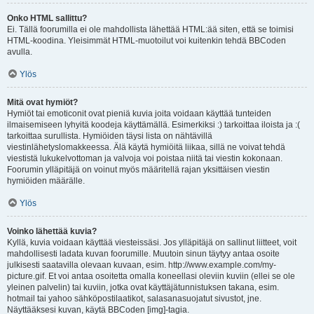
Onko HTML sallittu?
Ei. Tällä foorumilla ei ole mahdollista lähettää HTML:ää siten, että se toimisi
HTML-koodina. Yleisimmät HTML-muotoilut voi kuitenkin tehdä BBCoden
avulla.
Ylös
Mitä ovat hymiöt?
Hymiöt tai emoticonit ovat pieniä kuvia joita voidaan käyttää tunteiden
ilmaisemiseen lyhyitä koodeja käyttämällä. Esimerkiksi :) tarkoittaa iloista ja :(
tarkoittaa surullista. Hymiöiden täysi lista on nähtävillä
viestinlähetyslomakkeessa. Älä käytä hymiöitä liikaa, sillä ne voivat tehdä
viestistä lukukelvottoman ja valvoja voi poistaa niitä tai viestin kokonaan.
Foorumin ylläpitäjä on voinut myös määritellä rajan yksittäisen viestin
hymiöiden määrälle.
Ylös
Voinko lähettää kuvia?
Kyllä, kuvia voidaan käyttää viesteissäsi. Jos ylläpitäjä on sallinut liitteet, voit
mahdollisesti ladata kuvan foorumille. Muutoin sinun täytyy antaa osoite
julkisesti saatavilla olevaan kuvaan, esim. http://www.example.com/my-
picture.gif. Et voi antaa osoitetta omalla koneellasi oleviin kuviin (ellei se ole
yleinen palvelin) tai kuviin, jotka ovat käyttäjätunnistuksen takana, esim.
hotmail tai yahoo sähköpostilaatikot, salasanasuojatut sivustot, jne.
Näyttääksesi kuvan, käytä BBCoden [img]-tagia.