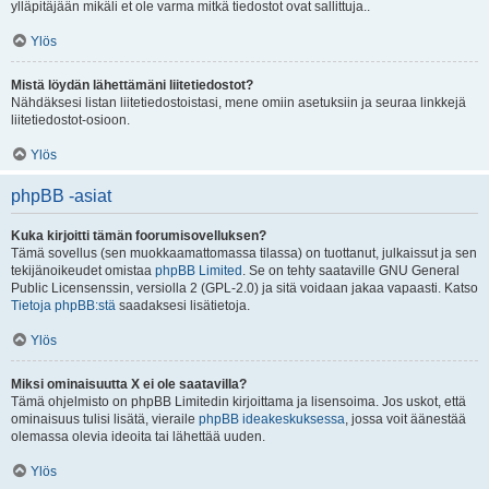
ylläpitäjään mikäli et ole varma mitkä tiedostot ovat sallittuja..
Ylös
Mistä löydän lähettämäni liitetiedostot?
Nähdäksesi listan liitetiedostoistasi, mene omiin asetuksiin ja seuraa linkkejä
liitetiedostot-osioon.
Ylös
phpBB -asiat
Kuka kirjoitti tämän foorumisovelluksen?
Tämä sovellus (sen muokkaamattomassa tilassa) on tuottanut, julkaissut ja sen
tekijänoikeudet omistaa
phpBB Limited
. Se on tehty saataville GNU General
Public Licensenssin, versiolla 2 (GPL-2.0) ja sitä voidaan jakaa vapaasti. Katso
Tietoja phpBB:stä
saadaksesi lisätietoja.
Ylös
Miksi ominaisuutta X ei ole saatavilla?
Tämä ohjelmisto on phpBB Limitedin kirjoittama ja lisensoima. Jos uskot, että
ominaisuus tulisi lisätä, vieraile
phpBB ideakeskuksessa
, jossa voit äänestää
olemassa olevia ideoita tai lähettää uuden.
Ylös