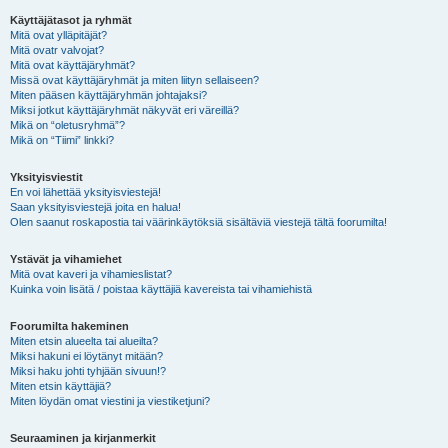
Käyttäjätasot ja ryhmät
Mitä ovat ylläpitäjät?
Mitä ovatr valvojat?
Mitä ovat käyttäjäryhmät?
Missä ovat käyttäjäryhmät ja miten liityn sellaiseen?
Miten pääsen käyttäjäryhmän johtajaksi?
Miksi jotkut käyttäjäryhmät näkyvät eri väreillä?
Mikä on “oletusryhmä”?
Mikä on “Tiimi” linkki?
Yksityisviestit
En voi lähettää yksityisviestejä!
Saan yksityisviestejä joita en halua!
Olen saanut roskapostia tai väärinkäytöksiä sisältäviä viestejä tältä foorumilta!
Ystävät ja vihamiehet
Mitä ovat kaveri ja vihamieslistat?
Kuinka voin lisätä / poistaa käyttäjiä kavereista tai vihamiehistä
Foorumilta hakeminen
Miten etsin alueelta tai alueilta?
Miksi hakuni ei löytänyt mitään?
Miksi haku johti tyhjään sivuun!?
Miten etsin käyttäjiä?
Miten löydän omat viestini ja viestiketjuni?
Seuraaminen ja kirjanmerkit