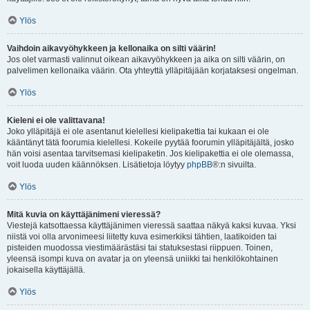
Ylös
Vaihdoin aikavyöhykkeen ja kellonaika on silti väärin!
Jos olet varmasti valinnut oikean aikavyöhykkeen ja aika on silti väärin, on
palvelimen kellonaika väärin. Ota yhteyttä ylläpitäjään korjataksesi ongelman.
Ylös
Kieleni ei ole valittavana!
Joko ylläpitäjä ei ole asentanut kielellesi kielipakettia tai kukaan ei ole
kääntänyt tätä foorumia kielellesi. Kokeile pyytää foorumin ylläpitäjältä, josko
hän voisi asentaa tarvitsemasi kielipaketin. Jos kielipakettia ei ole olemassa,
voit luoda uuden käännöksen. Lisätietoja löytyy
phpBB
®:n sivuilta.
Ylös
Mitä kuvia on käyttäjänimeni vieressä?
Viestejä katsottaessa käyttäjänimen vieressä saattaa näkyä kaksi kuvaa. Yksi
niistä voi olla arvonimeesi liitetty kuva esimerkiksi tähtien, laatikoiden tai
pisteiden muodossa viestimäärästäsi tai statuksestasi riippuen. Toinen,
yleensä isompi kuva on avatar ja on yleensä uniikki tai henkilökohtainen
jokaisella käyttäjällä.
Ylös