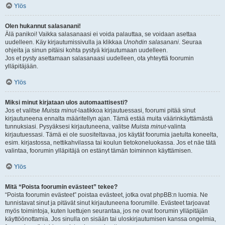
Ylös
Olen hukannut salasanani!
Älä panikoi! Vaikka salasanaasi ei voida palauttaa, se voidaan asettaa
uudelleen. Käy kirjautumissivulla ja klikkaa
Unohdin salasanani
. Seuraa
ohjeita ja sinun pitäisi kohta pystyä kirjautumaan uudelleen.
Jos et pysty asettamaan salasanaasi uudelleen, ota yhteyttä foorumin
ylläpitäjään.
Ylös
Miksi minut kirjataan ulos automaattisesti?
Jos et valitse
Muista minut
-laatikkoa kirjautuessasi, foorumi pitää sinut
kirjautuneena ennalta määritellyn ajan. Tämä estää muita väärinkäyttämästä
tunnuksiasi. Pysyäksesi kirjautuneena, valitse
Muista minut
-valinta
kirjautuessasi. Tämä ei ole suositeltavaa, jos käytät foorumia jaetulta koneelta,
esim. kirjastossa, nettikahvilassa tai koulun tietokoneluokassa. Jos et näe tätä
valintaa, foorumin ylläpitäjä on estänyt tämän toiminnon käyttämisen.
Ylös
Mitä “Poista foorumin evästeet” tekee?
“Poista foorumin evästeet” poistaa evästeet, jotka ovat phpBB:n luomia. Ne
tunnistavat sinut ja pitävät sinut kirjautuneena foorumille. Evästeet tarjoavat
myös toimintoja, kuten luettujen seurantaa, jos ne ovat foorumin ylläpitäjän
käyttöönottamia. Jos sinulla on sisään tai uloskirjautumisen kanssa ongelmia,