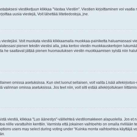
stataksesi viestiketjuun klikkaa "Vastaa Viestiin". Viestien kirjoittaminen voi vaatia
joittaa uusia viestejä, Voit lähettää liitetiedostoja, jne.
ia viestejäsi. Voit muokata viestiä klikkaamalla muokkaa-painiketta haluamassasi vies
n palatessasi pienen tekstin viestisi alla, joka kertoo viestin muokkauskertojen luk
 mutta he saattavat jättää pienen huomautuksen viestin muokkaamisen syistä niin halu
ellainen omissa asetuksissa. Kun olet luonut sellaisen, voit valita
Lisää allekirjoitus
-
lä valinnan omissa asetuksissa. Jos teet niin, voit silti estää allekirjoituksen liittäm
stä viestiä, klikkaa "Luo äänestys"-välilehteä viestilomakkeen alapuolella. Jos et näe
a niille varattuihin kenttiin. Varmista että jokainen vaihtoehto on omalla rivillään
 options users may select during voting under “Kuinka monta vaihtoehtoa käyttäjä voi
än.