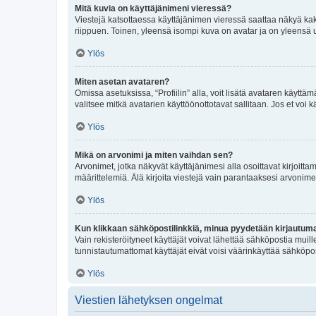
Mitä kuvia on käyttäjänimeni vieressä?
Viestejä katsottaessa käyttäjänimen vieressä saattaa näkyä kaksi
riippuen. Toinen, yleensä isompi kuva on avatar ja on yleensä un
Ylös
Miten asetan avataren?
Omissa asetuksissa, “Profiilin” alla, voit lisätä avataren käyttä
valitsee mitkä avatarien käyttöönottotavat sallitaan. Jos et voi k
Ylös
Mikä on arvonimi ja miten vaihdan sen?
Arvonimet, jotka näkyvät käyttäjänimesi alla osoittavat kirjoittam
määrittelemiä. Älä kirjoita viestejä vain parantaaksesi arvonimeäs
Ylös
Kun klikkaan sähköpostilinkkiä, minua pyydetään kirjautum
Vain rekisteröityneet käyttäjät voivat lähettää sähköpostia muil
tunnistautumattomat käyttäjät eivät voisi väärinkäyttää sähköpo
Ylös
Viestien lähetyksen ongelmat