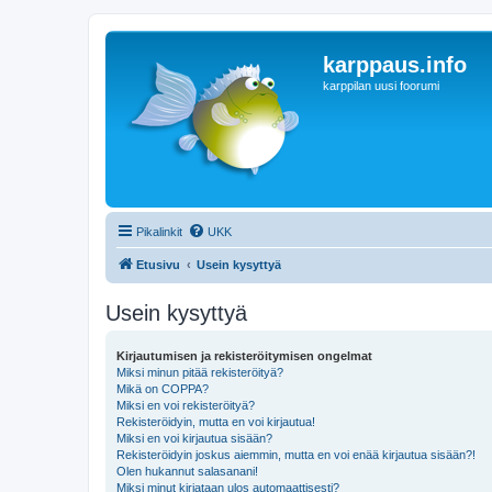
karppaus.info
karppilan uusi foorumi
Pikalinkit
UKK
Etusivu
Usein kysyttyä
Usein kysyttyä
Kirjautumisen ja rekisteröitymisen ongelmat
Miksi minun pitää rekisteröityä?
Mikä on COPPA?
Miksi en voi rekisteröityä?
Rekisteröidyin, mutta en voi kirjautua!
Miksi en voi kirjautua sisään?
Rekisteröidyin joskus aiemmin, mutta en voi enää kirjautua sisään?!
Olen hukannut salasanani!
Miksi minut kirjataan ulos automaattisesti?