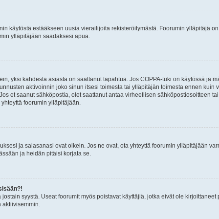
nin käytöstä estääkseen uusia vierailijoita rekisteröitymästä. Foorumin ylläpitäjä on v
umin ylläpitäjään saadaksesi apua.
ein, yksi kahdesta asiasta on saattanut tapahtua. Jos COPPA-tuki on käytössä ja määri
nnusten aktivoinnin joko sinun itsesi toimesta tai ylläpitäjän toimesta ennen kuin vo
. Jos et saanut sähköpostia, olet saattanut antaa virheellisen sähköpostiosoitteen t
 yhteyttä foorumin ylläpitäjään.
sesi ja salasanasi ovat oikein. Jos ne ovat, ota yhteyttä foorumin ylläpitäjään varmi
ssään ja heidän pitäisi korjata se.
sisään?!
stä jostain syystä. Useat foorumit myös poistavat käyttäjiä, jotka eivät ole kirjoitta
n aktiivisemmin.