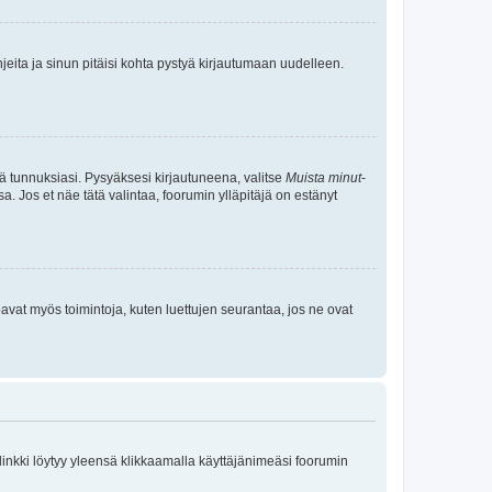
jeita ja sinun pitäisi kohta pystyä kirjautumaan uudelleen.
tä tunnuksiasi. Pysyäksesi kirjautuneena, valitse
Muista minut
-
sa. Jos et näe tätä valintaa, foorumin ylläpitäjä on estänyt
oavat myös toimintoja, kuten luettujen seurantaa, jos ne ovat
 linkki löytyy yleensä klikkaamalla käyttäjänimeäsi foorumin