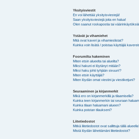
Yksityisviestit
En voi lähettää yksityisviestejä!
Saan yksityisviestejä joita en halua!
Olen saanut roskapostia tai väärinkäytöksiä s
Ystävät ja vihamiehet
Mitä ovat kaveri ja vihamieslistat?
Kuinka voin lisätä / poistaa käyttäjiä kaverei
Foorumilta hakeminen
Miten etsin alueelta tai alueilta?
Miksi hakuni ei löytänyt mitään?
Miksi haku johti tyhjään sivuun!?
Miten etsin käyttäjiä?
Miten löydän omat viestini ja viestiketjuni?
Seuraaminen ja kirjanmerkit
Mikä ero on kirjanmerkillä ja tilaamisella?
Kuinka teen kirjanmerkin tai seuraan haluam
Kuinka tilaan haluamani alueen?
Kuinka poistan tilaukseni?
Liitetiedostot
Mitkä liitetiedostot ovat sallittuja tällä alueell
Mistä löydän lähettämäni liitetiedostot?