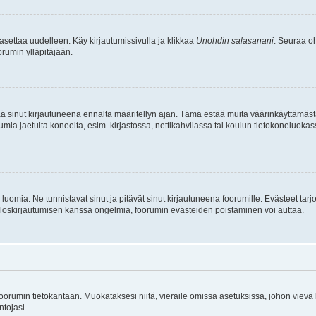
asettaa uudelleen. Käy kirjautumissivulla ja klikkaa
Unohdin salasanani
. Seuraa oh
rumin ylläpitäjään.
tää sinut kirjautuneena ennalta määritellyn ajan. Tämä estää muita väärinkäyttämäs
rumia jaetulta koneelta, esim. kirjastossa, nettikahvilassa tai koulun tietokoneluokas
luomia. Ne tunnistavat sinut ja pitävät sinut kirjautuneena foorumille. Evästeet tarj
i uloskirjautumisen kanssa ongelmia, foorumin evästeiden poistaminen voi auttaa.
n foorumin tietokantaan. Muokataksesi niitä, vieraile omissa asetuksissa, johon vievä
ntojasi.