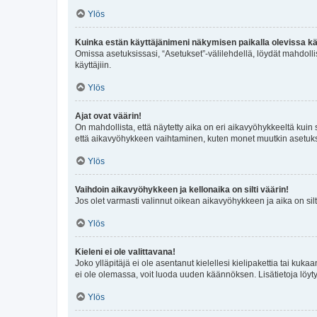
Ylös
Kuinka estän käyttäjänimeni näkymisen paikalla olevissa kä
Omissa asetuksissasi, “Asetukset”-välilehdellä, löydät mahdoll
käyttäjiin.
Ylös
Ajat ovat väärin!
On mahdollista, että näytetty aika on eri aikavyöhykkeeltä kuin
että aikavyöhykkeen vaihtaminen, kuten monet muutkin asetukset o
Ylös
Vaihdoin aikavyöhykkeen ja kellonaika on silti väärin!
Jos olet varmasti valinnut oikean aikavyöhykkeen ja aika on silt
Ylös
Kieleni ei ole valittavana!
Joko ylläpitäjä ei ole asentanut kielellesi kielipakettia tai kuka
ei ole olemassa, voit luoda uuden käännöksen. Lisätietoja löyt
Ylös