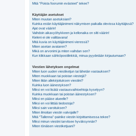
Mitä “Poista foorumin evästeet” tekee?
Käyttäjän asetukset
Miten muutan asetuksiani?
Kuinka estän käyttäjänimeni näkymisen paikalla olevissa käyttäjissä?
Ajat ovat väärin!
Vaihdoin aikavyöhykkeen ja kellonaika on silti väärin!
Kieleni ei ole valittavana!
Mitä kuvia on käyttäjänimeni vieressä?
Miten asetan avataren?
Mikä on arvonimi ja miten vaihdan sen?
Kun klikkaan sähköpostilinkkiä, minua pyydetään kirjautumaan?
Viestien lähetyksen ongelmat
Miten luon uuden viestiketjun tai lähetän vastauksen?
Miten muokkaan tai poistan viestejä?
Miten liitän allekirjoituksen viestiini?
Kuinka luon äänestyksen?
Miksi en voi lisätä vastausvaihtoehtoja kyselyyn?
Kuinka muokkaan tai poistan äänestyksen?
Miksi en pääse alueelle?
Miksi en voi liittää tiedostoja?
Miksi sain varoituksen?
Miten ilmoitan viestin valvojalle?
Mitä “Tallenna”-painike viestin kirjoittamisessa tekee?
Miksi minun viestini tarvitsee hyväksynnän?
Miten tönäisen viestiketjuani?