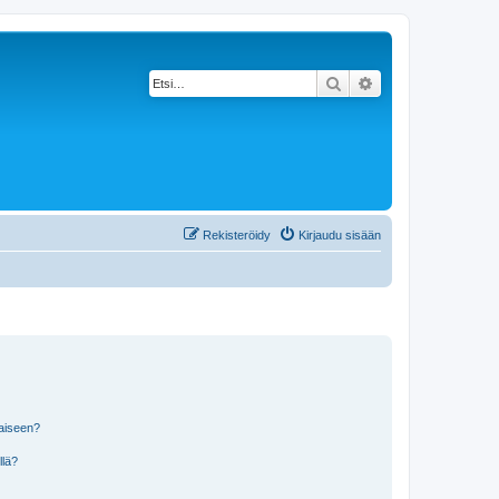
Etsi
Tarkennettu haku
Rekisteröidy
Kirjaudu sisään
laiseen?
llä?