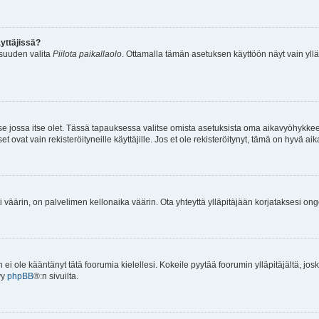
yttäjissä?
isuuden valita
Piilota paikallaolo
. Ottamalla tämän asetuksen käyttöön näyt vain ylläpit
 se jossa itse olet. Tässä tapauksessa valitse omista asetuksista oma aikavyöhykke
vat vain rekisteröityneille käyttäjille. Jos et ole rekisteröitynyt, tämä on hyvä aik
i väärin, on palvelimen kellonaika väärin. Ota yhteyttä ylläpitäjään korjataksesi on
an ei ole kääntänyt tätä foorumia kielellesi. Kokeile pyytää foorumin ylläpitäjältä, jos
yy
phpBB
®:n sivuilta.