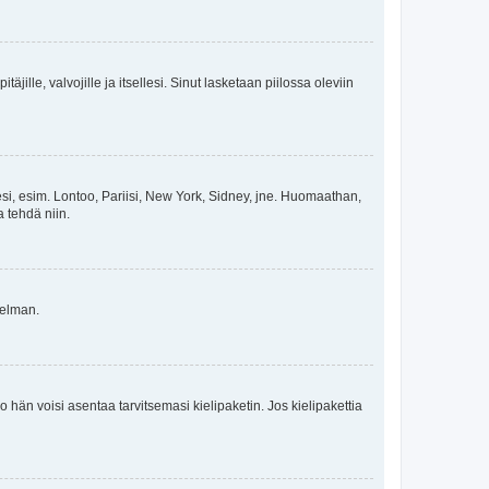
äjille, valvojille ja itsellesi. Sinut lasketaan piilossa oleviin
esi, esim. Lontoo, Pariisi, New York, Sidney, jne. Huomaathan,
a tehdä niin.
gelman.
ko hän voisi asentaa tarvitsemasi kielipaketin. Jos kielipakettia