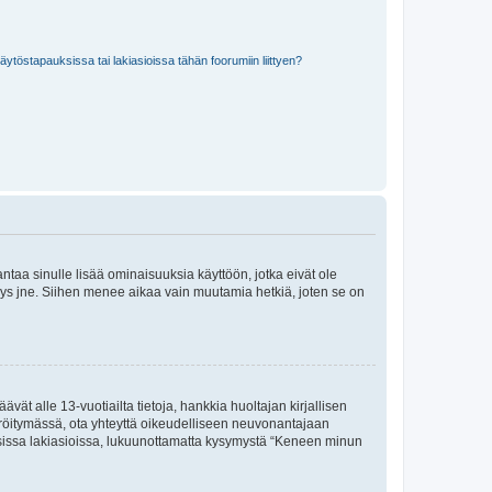
töstapauksissa tai lakiasioissa tähän foorumiin liittyen?
 antaa sinulle lisää ominaisuuksia käyttöön, jotka eivät ole
enyys jne. Siihen menee aikaa vain muutamia hetkiä, joten se on
vät alle 13-vuotiailta tietoja, hankkia huoltajan kirjallisen
teröitymässä, ota yhteyttä oikeudelliseen neuvonantajaan
isissa lakiasioissa, lukuunottamatta kysymystä “Keneen minun