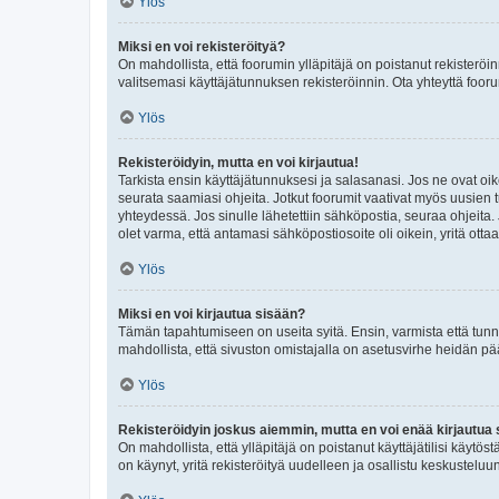
Ylös
Miksi en voi rekisteröityä?
On mahdollista, että foorumin ylläpitäjä on poistanut rekisteröin
valitsemasi käyttäjätunnuksen rekisteröinnin. Ota yhteyttä foor
Ylös
Rekisteröidyin, mutta en voi kirjautua!
Tarkista ensin käyttäjätunnuksesi ja salasanasi. Jos ne ovat oik
seurata saamiasi ohjeita. Jotkut foorumit vaativat myös uusien tu
yhteydessä. Jos sinulle lähetettiin sähköpostia, seuraa ohjeita
olet varma, että antamasi sähköpostiosoite oli oikein, yritä ottaa
Ylös
Miksi en voi kirjautua sisään?
Tämän tapahtumiseen on useita syitä. Ensin, varmista että tunnuk
mahdollista, että sivuston omistajalla on asetusvirhe heidän pää
Ylös
Rekisteröidyin joskus aiemmin, mutta en voi enää kirjautua 
On mahdollista, että ylläpitäjä on poistanut käyttäjätilisi käytö
on käynyt, yritä rekisteröityä uudelleen ja osallistu keskusteluu