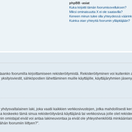
phpBB -asiat
Kuka kirjoitti tämän foorumisovelluksen?
Miksi ominaisuutta X ei ole saatavilla?
Keneen minun tulee olla yhteydessä väärinkäy
Kuinka otan yhteyttä foorumin ylläpitäjään?
vitaanko foorumilla kirjoittamiseen rekisteröitymistä. Rekisteröityminen voi kuitenkin
 yksityisviestit, sähköpostien lähettäminen muille käyttäjille, käyttäjäryhmien jäs
hdysvaltalainen laki, joka vaatii kaikkien verkkosivustojen, jotka mahdollisesti kerää
a koskeeko tämä sinua rekisteröityvänä käyttäjänä tai verkkosivua jolle olet rekis
 omistajat eivät voi antaa lakineuvontaa ja eivät ole yhteyshenkilöitä minkäänla
ähän foorumiin liittyen?”.