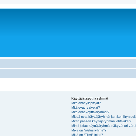
Käyttäjätasot ja ryhmät
Mitä ovat ylläpitäjät?
Mitä ovatr valvojat?
Mitä ovat käyttäjäryhmät?
Missä ovat käyttäjäryhmät ja miten liityn sel
Miten pääsen käyttäjäryhmän johtajaksi?
Miksi jotkut käyttäjäryhmät näkyvät eri värei
Mikä on “oletusryhmä”?
Mikä on “Tiimi” linkki?