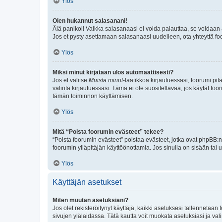
Ylös
Olen hukannut salasanani!
Älä panikoi! Vaikka salasanaasi ei voida palauttaa, se voidaan 
Jos et pysty asettamaan salasanaasi uudelleen, ota yhteyttä foo
Ylös
Miksi minut kirjataan ulos automaattisesti?
Jos et valitse
Muista minut
-laatikkoa kirjautuessasi, foorumi pi
valinta kirjautuessasi. Tämä ei ole suositeltavaa, jos käytät foo
tämän toiminnon käyttämisen.
Ylös
Mitä “Poista foorumin evästeet” tekee?
“Poista foorumin evästeet” poistaa evästeet, jotka ovat phpBB:n 
foorumin ylläpitäjän käyttöönottamia. Jos sinulla on sisään ta
Ylös
Käyttäjän asetukset
Miten muutan asetuksiani?
Jos olet rekisteröitynyt käyttäjä, kaikki asetuksesi tallennetaa
sivujen ylälaidassa. Tätä kautta voit muokata asetuksiasi ja vali