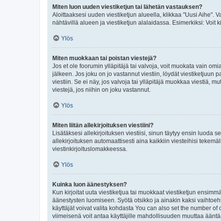
Miten luon uuden viestiketjun tai lähetän vastauksen?
Aloittaaksesi uuden viestiketjun alueella, klikkaa "Uusi Aihe". Va
nähtävillä alueen ja viestiketjun alalaidassa. Esimerkiksi: Voit kir
Ylös
Miten muokkaan tai poistan viestejä?
Jos et ole foorumin ylläpitäjä tai valvoja, voit muokata vain om
jälkeen. Jos joku on jo vastannut viestiin, löydät viestiketjuu
viestiin. Se ei näy, jos valvoja tai ylläpitäjä muokkaa viestiä,
viestejä, jos niihin on joku vastannut.
Ylös
Miten liitän allekirjoituksen viestiini?
Lisätäksesi allekirjoituksen viestiisi, sinun täytyy ensin luoda s
allekirjoituksen automaattisesti aina kaikkiin viesteihisi tekemäl
viestinkirjoituslomakkeessa.
Ylös
Kuinka luon äänestyksen?
Kun kirjoitat uuta viestiketjua tai muokkaat viestiketjun ensimmäi
äänestysten luomiseen. Syötä otsikko ja ainakin kaksi vaihtoehto
käyttäjät voivat valita kohdasta You can also set the number of
viimeisenä voit antaa käyttäjille mahdollisuuden muuttaa ääntä