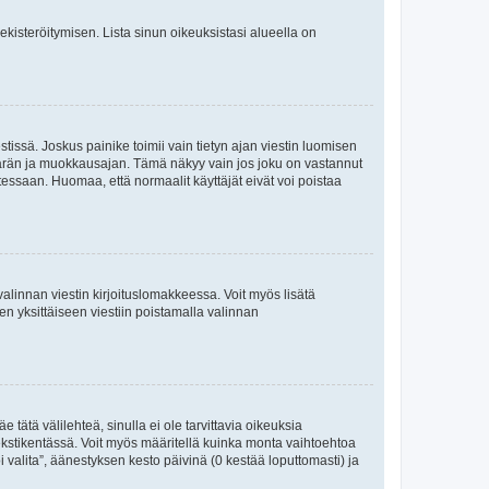
 rekisteröitymisen. Lista sinun oikeuksistasi alueella on
tissä. Joskus painike toimii vain tietyn ajan viestin luomisen
umäärän ja muokkausajan. Tämä näkyy vain jos joku on vastannut
tessaan. Huomaa, että normaalit käyttäjät eivät voi poistaa
valinnan viestin kirjoituslomakkeessa. Voit myös lisätä
isen yksittäiseen viestiin poistamalla valinnan
 tätä välilehteä, sinulla ei ole tarvittavia oikeuksia
 tekstikentässä. Voit myös määritellä kuinka monta vaihtoehtoa
 valita”, äänestyksen kesto päivinä (0 kestää loputtomasti) ja