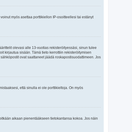
oinut myös asettaa porttikiellon IP-osoitteellesi tai estänyt
ttelit olevasi alle 13-vuotias rekisteröityessäsi, sinun tulee
it kirjautua sisään. Tämä tieto kerrottiin rekisteröitymisen
ai sähköpostit ovat saattaneet jäädä roskapostisuodattimeen. Jos
staaksesi, että sinulla ei ole porttikieltoja. On myös
neet pitkään aikaan pienentääkseen tietokantansa kokoa. Jos näin