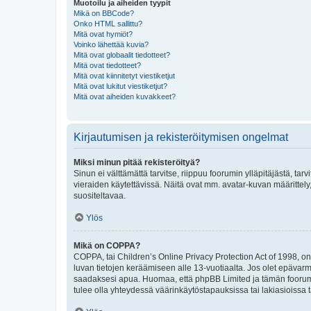
Muotoilu ja aiheiden tyypit
Mikä on BBCode?
Onko HTML sallittu?
Mitä ovat hymiöt?
Voinko lähettää kuvia?
Mitä ovat globaalit tiedotteet?
Mitä ovat tiedotteet?
Mitä ovat kiinnitetyt viestiketjut
Mitä ovat lukitut viestiketjut?
Mitä ovat aiheiden kuvakkeet?
Kirjautumisen ja rekisteröitymisen ongelmat
Miksi minun pitää rekisteröityä?
Sinun ei välttämättä tarvitse, riippuu foorumin ylläpitäjästä, tar
vieraiden käytettävissä. Näitä ovat mm. avatar-kuvan määrittely,
suositeltavaa.
Ylös
Mikä on COPPA?
COPPA, tai Children’s Online Privacy Protection Act of 1998, on y
luvan tietojen keräämiseen alle 13-vuotiaalta. Jos olet epävarm
saadaksesi apua. Huomaa, että phpBB Limited ja tämän foorumin
tulee olla yhteydessä väärinkäytöstapauksissa tai lakiasioissa t