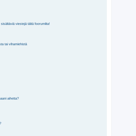
isältäviä viestejä tältä foorumilta!
sta tai vihamiehistä
aani aihetta?
a?