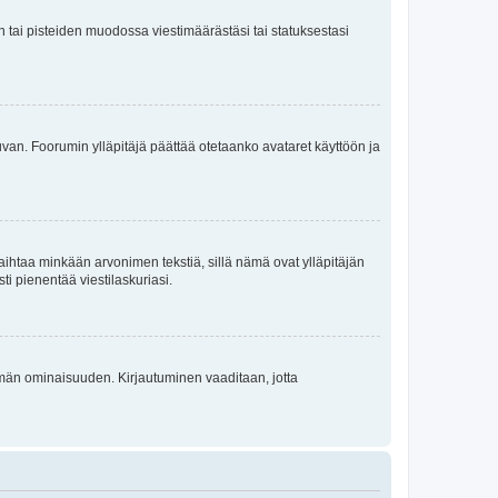
en tai pisteiden muodossa viestimäärästäsi tai statuksestasi
 kuvan. Foorumin ylläpitäjä päättää otetaanko avataret käyttöön ja
i vaihtaa minkään arvonimen tekstiä, sillä nämä ovat ylläpitäjän
sti pienentää viestilaskuriasi.
 tämän ominaisuuden. Kirjautuminen vaaditaan, jotta