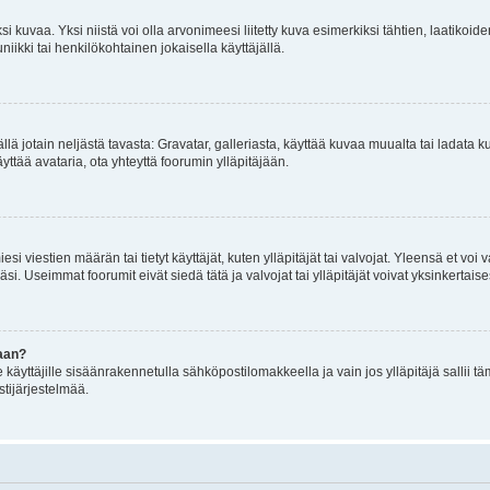
 kuvaa. Yksi niistä voi olla arvonimeesi liitetty kuva esimerkiksi tähtien, laatikoid
iikki tai henkilökohtainen jokaisella käyttäjällä.
mällä jotain neljästä tavasta: Gravatar, galleriasta, käyttää kuvaa muualta tai ladata
äyttää avataria, ota yhteyttä foorumin ylläpitäjään.
iesi viestien määrän tai tietyt käyttäjät, kuten ylläpitäjät tai valvojat. Yleensä et vo
i. Useimmat foorumit eivät siedä tätä ja valvojat tai ylläpitäjät voivat yksinkertaise
aan?
le käyttäjille sisäänrakennetulla sähköpostilomakkeella ja vain jos ylläpitäjä sallii
stijärjestelmää.