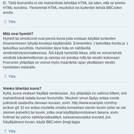
Ei. Tällä foorumilla ei ole mahdollista lähettää HTML:ää siten, että se toimisi
HTML-koodina. Yleisimmät HTML-muotoilut voi kuitenkin tehdä BBCoden
avulla.
Ylös
Mitä ovat hymiöt?
Hymiöt tai emoticonit ovat pieniä kuvia joita voidaan käyttää tunteiden
ilmaisemiseen lyhyitä koodeja käyttämällä. Esimerkiksi :) tarkoittaa iloista ja :(
tarkoittaa surullista. Hymiöiden täysi lista on nähtävillä
viestinlähetyslomakkeessa. Älä käytä hymiöitä liikaa, sillä ne voivat tehdä
viestistä lukukelvottoman ja valvoja voi poistaa niitä tai viestin kokonaan.
Foorumin ylläpitäjä on voinut myös määritellä rajan yksittäisen viestin
hymiöiden määrälle.
Ylös
Voinko lähettää kuvia?
Kyllä, kuvia voidaan käyttää viesteissäsi. Jos ylläpitäjä on sallinut liitteet, voit
mahdollisesti ladata kuvan foorumille. Muutoin sinun täytyy antaa osoite
julkisesti saatavilla olevaan kuvaan, esim. http://www.example.com/my-
picture.gif. Et voi antaa osoitetta omalla koneellasi oleviin kuviin (ellei se ole
yleinen palvelin) tai kuviin, jotka ovat käyttäjätunnistuksen takana, esim.
hotmail tai yahoo sähköpostilaatikot, salasanasuojatut sivustot, jne.
Näyttääksesi kuvan, käytä BBCoden [img]-tagia.
Ylös