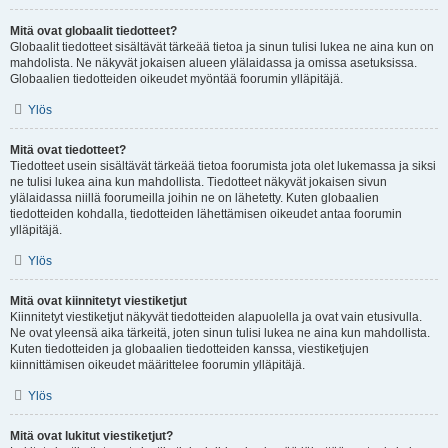
Mitä ovat globaalit tiedotteet?
Globaalit tiedotteet sisältävät tärkeää tietoa ja sinun tulisi lukea ne aina kun on
mahdolista. Ne näkyvät jokaisen alueen ylälaidassa ja omissa asetuksissa.
Globaalien tiedotteiden oikeudet myöntää foorumin ylläpitäjä.
Ylös
Mitä ovat tiedotteet?
Tiedotteet usein sisältävät tärkeää tietoa foorumista jota olet lukemassa ja siksi
ne tulisi lukea aina kun mahdollista. Tiedotteet näkyvät jokaisen sivun
ylälaidassa niillä foorumeilla joihin ne on lähetetty. Kuten globaalien
tiedotteiden kohdalla, tiedotteiden lähettämisen oikeudet antaa foorumin
ylläpitäjä.
Ylös
Mitä ovat kiinnitetyt viestiketjut
Kiinnitetyt viestiketjut näkyvät tiedotteiden alapuolella ja ovat vain etusivulla.
Ne ovat yleensä aika tärkeitä, joten sinun tulisi lukea ne aina kun mahdollista.
Kuten tiedotteiden ja globaalien tiedotteiden kanssa, viestiketjujen
kiinnittämisen oikeudet määrittelee foorumin ylläpitäjä.
Ylös
Mitä ovat lukitut viestiketjut?