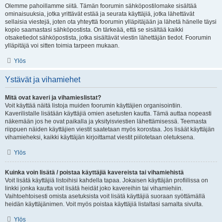
Olemme pahoillamme siitä. Tämän foorumin sähköpostilomake sisältää
ominaisuuksia, jotka yrittävät estää ja seurata käyttäjiä, jotka lähettävät
sellaisia viestejä, joten ota yhteyttä foorumin ylläpitäjään ja lähetä hänelle täysi
kopio saamastasi sähköpostista. On tärkeää, että se sisältää kaikki
otsaketiedot sähköpostista, jotka sisältävät viestin lähettäjän tiedot. Foorumin
ylläpitäjä voi sitten toimia tarpeen mukaan.
Ylös
Ystävät ja vihamiehet
Mitä ovat kaveri ja vihamieslistat?
Voit käyttää näitä listoja muiden foorumin käyttäjien organisointiin.
Kaverilistalle lisätään käyttäjiä omien asetusten kautta. Tämä auttaa nopeasti
näkemään jos he ovat paikalla ja yksityisviestien lähettämisessä. Teemasta
riippuen näiden käyttäjien viestit saatetaan myös korostaa. Jos lisäät käyttäjän
vihamieheksi, kaikki käyttäjän kirjoittamat viestit piilotetaan oletuksena.
Ylös
Kuinka voin lisätä / poistaa käyttäjiä kavereista tai vihamiehistä
Voit lisätä käyttäjiä listoihisi kahdella tapaa. Jokaisen käyttäjän profiilissa on
linkki jonka kautta voit lisätä heidät joko kavereihin tai vihamiehiin.
Vaihtoehtoisesti omista asetuksista voit lisätä käyttäjiä suoraan syöttämällä
heidän käyttäjänimen. Voit myös poistaa käyttäjiä listaltasi samalta sivulta.
Ylös