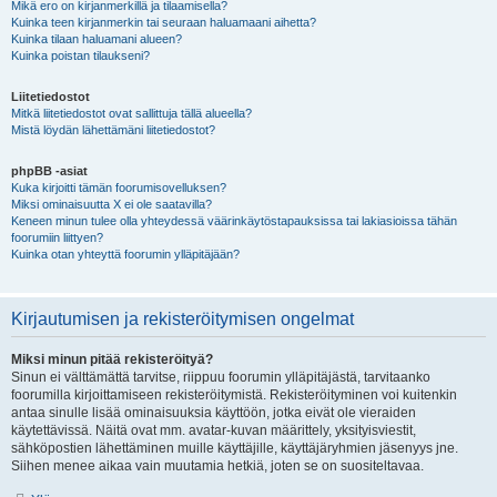
Mikä ero on kirjanmerkillä ja tilaamisella?
Kuinka teen kirjanmerkin tai seuraan haluamaani aihetta?
Kuinka tilaan haluamani alueen?
Kuinka poistan tilaukseni?
Liitetiedostot
Mitkä liitetiedostot ovat sallittuja tällä alueella?
Mistä löydän lähettämäni liitetiedostot?
phpBB -asiat
Kuka kirjoitti tämän foorumisovelluksen?
Miksi ominaisuutta X ei ole saatavilla?
Keneen minun tulee olla yhteydessä väärinkäytöstapauksissa tai lakiasioissa tähän
foorumiin liittyen?
Kuinka otan yhteyttä foorumin ylläpitäjään?
Kirjautumisen ja rekisteröitymisen ongelmat
Miksi minun pitää rekisteröityä?
Sinun ei välttämättä tarvitse, riippuu foorumin ylläpitäjästä, tarvitaanko
foorumilla kirjoittamiseen rekisteröitymistä. Rekisteröityminen voi kuitenkin
antaa sinulle lisää ominaisuuksia käyttöön, jotka eivät ole vieraiden
käytettävissä. Näitä ovat mm. avatar-kuvan määrittely, yksityisviestit,
sähköpostien lähettäminen muille käyttäjille, käyttäjäryhmien jäsenyys jne.
Siihen menee aikaa vain muutamia hetkiä, joten se on suositeltavaa.