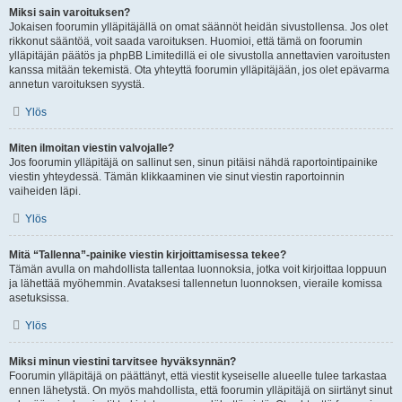
Miksi sain varoituksen?
Jokaisen foorumin ylläpitäjällä on omat säännöt heidän sivustollensa. Jos olet
rikkonut sääntöä, voit saada varoituksen. Huomioi, että tämä on foorumin
ylläpitäjän päätös ja phpBB Limitedillä ei ole sivustolla annettavien varoitusten
kanssa mitään tekemistä. Ota yhteyttä foorumin ylläpitäjään, jos olet epävarma
annetun varoituksen syystä.
Ylös
Miten ilmoitan viestin valvojalle?
Jos foorumin ylläpitäjä on sallinut sen, sinun pitäisi nähdä raportointipainike
viestin yhteydessä. Tämän klikkaaminen vie sinut viestin raportoinnin
vaiheiden läpi.
Ylös
Mitä “Tallenna”-painike viestin kirjoittamisessa tekee?
Tämän avulla on mahdollista tallentaa luonnoksia, jotka voit kirjoittaa loppuun
ja lähettää myöhemmin. Avataksesi tallennetun luonnoksen, vieraile komissa
asetuksissa.
Ylös
Miksi minun viestini tarvitsee hyväksynnän?
Foorumin ylläpitäjä on päättänyt, että viestit kyseiselle alueelle tulee tarkastaa
ennen lähetystä. On myös mahdollista, että foorumin ylläpitäjä on siirtänyt sinut