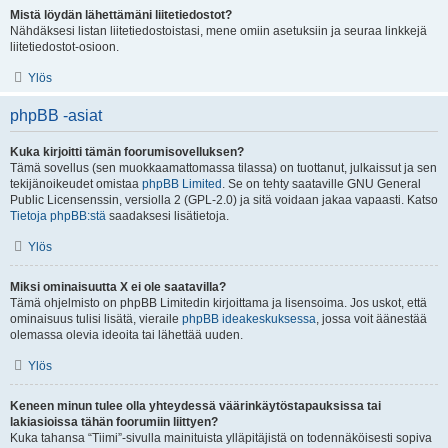
Mistä löydän lähettämäni liitetiedostot?
Nähdäksesi listan liitetiedostoistasi, mene omiin asetuksiin ja seuraa linkkejä
liitetiedostot-osioon.
Ylös
phpBB -asiat
Kuka kirjoitti tämän foorumisovelluksen?
Tämä sovellus (sen muokkaamattomassa tilassa) on tuottanut, julkaissut ja sen
tekijänoikeudet omistaa
phpBB Limited
. Se on tehty saataville GNU General
Public Licensenssin, versiolla 2 (GPL-2.0) ja sitä voidaan jakaa vapaasti. Katso
Tietoja phpBB:stä
saadaksesi lisätietoja.
Ylös
Miksi ominaisuutta X ei ole saatavilla?
Tämä ohjelmisto on phpBB Limitedin kirjoittama ja lisensoima. Jos uskot, että
ominaisuus tulisi lisätä, vieraile
phpBB ideakeskuksessa
, jossa voit äänestää
olemassa olevia ideoita tai lähettää uuden.
Ylös
Keneen minun tulee olla yhteydessä väärinkäytöstapauksissa tai
lakiasioissa tähän foorumiin liittyen?
Kuka tahansa “Tiimi”-sivulla mainituista ylläpitäjistä on todennäköisesti sopiva