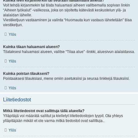
Kuinka teen kirjanmerkin tai seuraan haluamaani aihetta?
Voit tehdä kirjanmekin tai tilata haluamasi aiheen valitsemalla sopivan linkin
“Aiheen työkalut” -valikossa, joka on sijoitettu kätevästi keskustelun ylä- ja
alalaidan lähelle.
Viestiketjuun vastaaminen ja valinta “Huomauta kun vastaus lähetetään” tilaa
viestiketjun.
Ylös
Kuinka tilaan haluamani alueen?
Tilataksesi haluamasi alueen, valitse “Tilaa alue” -linkki, aluesivun alalaidassa.
Ylös
Kuinka poistan tilaukseni?
Poistaaksesi tilauksiasi, mene omiin asetuksiisi ja seuraa linkkejä tilauksiisi.
Ylös
Liitetiedostot
Mitkä liitetiedostot ovat sallittuja tällä alueella?
Ylläpitäjä voi määrätä sallitut ja kielletyt liitetiedostojen tyypit. Ota yhteys
ylläpitäjään mikäli et ole varma mitkä tiedostot ovat sallittuja..
Ylös