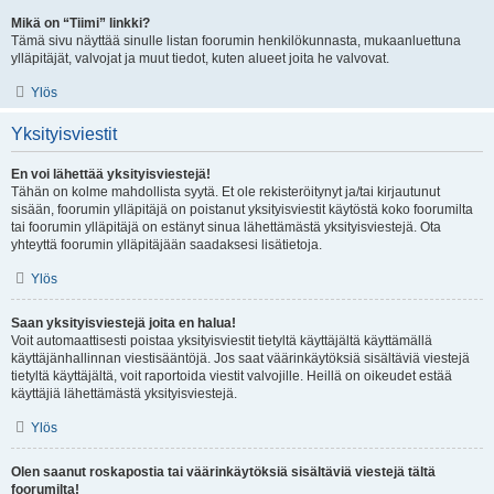
Mikä on “Tiimi” linkki?
Tämä sivu näyttää sinulle listan foorumin henkilökunnasta, mukaanluettuna
ylläpitäjät, valvojat ja muut tiedot, kuten alueet joita he valvovat.
Ylös
Yksityisviestit
En voi lähettää yksityisviestejä!
Tähän on kolme mahdollista syytä. Et ole rekisteröitynyt ja/tai kirjautunut
sisään, foorumin ylläpitäjä on poistanut yksityisviestit käytöstä koko foorumilta
tai foorumin ylläpitäjä on estänyt sinua lähettämästä yksityisviestejä. Ota
yhteyttä foorumin ylläpitäjään saadaksesi lisätietoja.
Ylös
Saan yksityisviestejä joita en halua!
Voit automaattisesti poistaa yksityisviestit tietyltä käyttäjältä käyttämällä
käyttäjänhallinnan viestisääntöjä. Jos saat väärinkäytöksiä sisältäviä viestejä
tietyltä käyttäjältä, voit raportoida viestit valvojille. Heillä on oikeudet estää
käyttäjiä lähettämästä yksityisviestejä.
Ylös
Olen saanut roskapostia tai väärinkäytöksiä sisältäviä viestejä tältä
foorumilta!