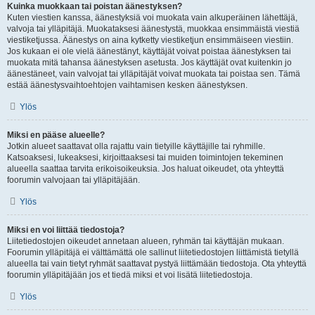
Kuinka muokkaan tai poistan äänestyksen?
Kuten viestien kanssa, äänestyksiä voi muokata vain alkuperäinen lähettäjä,
valvoja tai ylläpitäjä. Muokataksesi äänestystä, muokkaa ensimmäistä viestiä
viestiketjussa. Äänestys on aina kytketty viestiketjun ensimmäiseen viestiin.
Jos kukaan ei ole vielä äänestänyt, käyttäjät voivat poistaa äänestyksen tai
muokata mitä tahansa äänestyksen asetusta. Jos käyttäjät ovat kuitenkin jo
äänestäneet, vain valvojat tai ylläpitäjät voivat muokata tai poistaa sen. Tämä
estää äänestysvaihtoehtojen vaihtamisen kesken äänestyksen.
Ylös
Miksi en pääse alueelle?
Jotkin alueet saattavat olla rajattu vain tietyille käyttäjille tai ryhmille.
Katsoaksesi, lukeaksesi, kirjoittaaksesi tai muiden toimintojen tekeminen
alueella saattaa tarvita erikoisoikeuksia. Jos haluat oikeudet, ota yhteyttä
foorumin valvojaan tai ylläpitäjään.
Ylös
Miksi en voi liittää tiedostoja?
Liitetiedostojen oikeudet annetaan alueen, ryhmän tai käyttäjän mukaan.
Foorumin ylläpitäjä ei välttämättä ole sallinut liitetiedostojen liittämistä tietyllä
alueella tai vain tietyt ryhmät saattavat pystyä liittämään tiedostoja. Ota yhteyttä
foorumin ylläpitäjään jos et tiedä miksi et voi lisätä liitetiedostoja.
Ylös