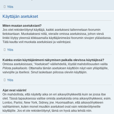
Ylös
Käyttäjän asetukset
Miten muutan asetuksiani?
Jos olet rekisteröitynyt käyttäjä, kaikki asetuksesi tallennetaan foorumin
tietokantaan. Muokataksesi niitä, vieraile omissa asetuksissa, johon vievä
linkki löytyy yleensä klikkaamalla käyttäjänimeäsi foorumin sivujen ylälaidassa.
Tätä kautta voit muokata asetuksiasi ja valintojasi.
Ylös
Kuinka estän käyttäjänimeni näkymisen paikalla olevissa käyttäjissä?
Omissa asetuksissasi, “Asetukset”-välilehdellä, löydät mahdollisuuden valita
Piilota paikallaolo
. Ottamalla tämän asetuksen käyttöön näyt vain ylläpitäjille,
valvojille ja itsellesi. Sinut lasketaan piilossa oleviin käyttäjiin.
Ylös
Ajat ovat väärin!
On mahdollista, että näytetty aika on eri aikavyöhykkeeltä kuin se jossa itse
olet. Tässä tapauksessa valitse omista asetuksista oma aikavyöhykkeesi, esim.
Lontoo, Pariisi, New York, Sidney, jne. Huomaathan, että aikavyöhykkeen
vaihtaminen, kuten monet muutkin asetukset ovat vain rekisteröityneille
käyttäjille. Jos et ole rekisteröitynyt, tämä on hyvä aika tehdä niin.