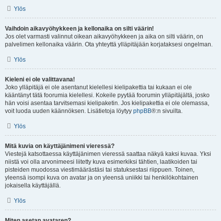
Ylös
Vaihdoin aikavyöhykkeen ja kellonaika on silti väärin!
Jos olet varmasti valinnut oikean aikavyöhykkeen ja aika on silti väärin, on
palvelimen kellonaika väärin. Ota yhteyttä ylläpitäjään korjataksesi ongelman.
Ylös
Kieleni ei ole valittavana!
Joko ylläpitäjä ei ole asentanut kielellesi kielipakettia tai kukaan ei ole
kääntänyt tätä foorumia kielellesi. Kokeile pyytää foorumin ylläpitäjältä, josko
hän voisi asentaa tarvitsemasi kielipaketin. Jos kielipakettia ei ole olemassa,
voit luoda uuden käännöksen. Lisätietoja löytyy
phpBB
®:n sivuilta.
Ylös
Mitä kuvia on käyttäjänimeni vieressä?
Viestejä katsottaessa käyttäjänimen vieressä saattaa näkyä kaksi kuvaa. Yksi
niistä voi olla arvonimeesi liitetty kuva esimerkiksi tähtien, laatikoiden tai
pisteiden muodossa viestimäärästäsi tai statuksestasi riippuen. Toinen,
yleensä isompi kuva on avatar ja on yleensä uniikki tai henkilökohtainen
jokaisella käyttäjällä.
Ylös
Miten asetan avataren?