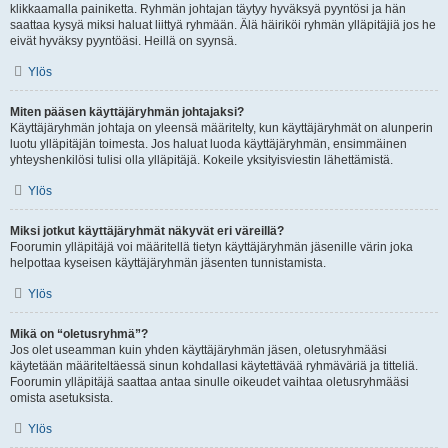
klikkaamalla painiketta. Ryhmän johtajan täytyy hyväksyä pyyntösi ja hän
saattaa kysyä miksi haluat liittyä ryhmään. Älä häiriköi ryhmän ylläpitäjiä jos he
eivät hyväksy pyyntöäsi. Heillä on syynsä.
Ylös
Miten pääsen käyttäjäryhmän johtajaksi?
Käyttäjäryhmän johtaja on yleensä määritelty, kun käyttäjäryhmät on alunperin
luotu ylläpitäjän toimesta. Jos haluat luoda käyttäjäryhmän, ensimmäinen
yhteyshenkilösi tulisi olla ylläpitäjä. Kokeile yksityisviestin lähettämistä.
Ylös
Miksi jotkut käyttäjäryhmät näkyvät eri väreillä?
Foorumin ylläpitäjä voi määritellä tietyn käyttäjäryhmän jäsenille värin joka
helpottaa kyseisen käyttäjäryhmän jäsenten tunnistamista.
Ylös
Mikä on “oletusryhmä”?
Jos olet useamman kuin yhden käyttäjäryhmän jäsen, oletusryhmääsi
käytetään määriteltäessä sinun kohdallasi käytettävää ryhmäväriä ja titteliä.
Foorumin ylläpitäjä saattaa antaa sinulle oikeudet vaihtaa oletusryhmääsi
omista asetuksista.
Ylös