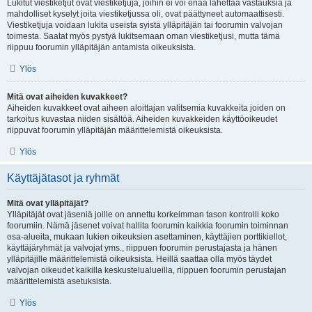
Lukitut viestiketjut ovat viestiketjuja, joihin ei voi enää lähettää vastauksia ja
mahdolliset kyselyt joita viestiketjussa oli, ovat päättyneet automaattisesti.
Viestiketjuja voidaan lukita useista syistä ylläpitäjän tai foorumin valvojan
toimesta. Saatat myös pystyä lukitsemaan oman viestiketjusi, mutta tämä
riippuu foorumin ylläpitäjän antamista oikeuksista.
Ylös
Mitä ovat aiheiden kuvakkeet?
Aiheiden kuvakkeet ovat aiheen aloittajan valitsemia kuvakkeita joiden on
tarkoitus kuvastaa niiden sisältöä. Aiheiden kuvakkeiden käyttöoikeudet
riippuvat foorumin ylläpitäjän määrittelemistä oikeuksista.
Ylös
Käyttäjätasot ja ryhmät
Mitä ovat ylläpitäjät?
Ylläpitäjät ovat jäseniä joille on annettu korkeimman tason kontrolli koko
foorumiin. Nämä jäsenet voivat hallita foorumin kaikkia foorumin toiminnan
osa-alueita, mukaan lukien oikeuksien asettaminen, käyttäjien porttikiellot,
käyttäjäryhmät ja valvojat yms., riippuen foorumin perustajasta ja hänen
ylläpitäjille määrittelemistä oikeuksista. Heillä saattaa olla myös täydet
valvojan oikeudet kaikilla keskustelualueilla, riippuen foorumin perustajan
määrittelemistä asetuksista.
Ylös