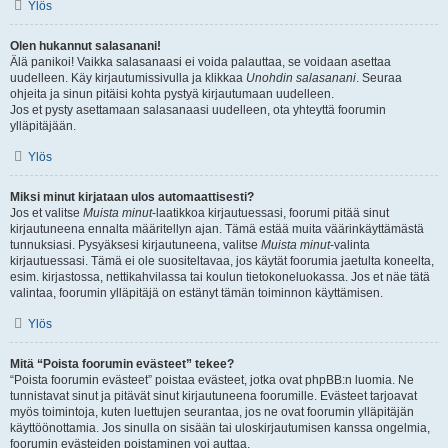
Ylös
Olen hukannut salasanani!
Älä panikoi! Vaikka salasanaasi ei voida palauttaa, se voidaan asettaa
uudelleen. Käy kirjautumissivulla ja klikkaa
Unohdin salasanani
. Seuraa
ohjeita ja sinun pitäisi kohta pystyä kirjautumaan uudelleen.
Jos et pysty asettamaan salasanaasi uudelleen, ota yhteyttä foorumin
ylläpitäjään.
Ylös
Miksi minut kirjataan ulos automaattisesti?
Jos et valitse
Muista minut
-laatikkoa kirjautuessasi, foorumi pitää sinut
kirjautuneena ennalta määritellyn ajan. Tämä estää muita väärinkäyttämästä
tunnuksiasi. Pysyäksesi kirjautuneena, valitse
Muista minut
-valinta
kirjautuessasi. Tämä ei ole suositeltavaa, jos käytät foorumia jaetulta koneelta,
esim. kirjastossa, nettikahvilassa tai koulun tietokoneluokassa. Jos et näe tätä
valintaa, foorumin ylläpitäjä on estänyt tämän toiminnon käyttämisen.
Ylös
Mitä “Poista foorumin evästeet” tekee?
“Poista foorumin evästeet” poistaa evästeet, jotka ovat phpBB:n luomia. Ne
tunnistavat sinut ja pitävät sinut kirjautuneena foorumille. Evästeet tarjoavat
myös toimintoja, kuten luettujen seurantaa, jos ne ovat foorumin ylläpitäjän
käyttöönottamia. Jos sinulla on sisään tai uloskirjautumisen kanssa ongelmia,
foorumin evästeiden poistaminen voi auttaa.