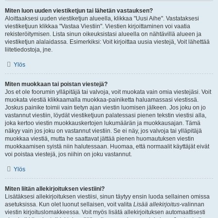
Miten luon uuden viestiketjun tai lähetän vastauksen?
Aloittaaksesi uuden viestiketjun alueella, klikkaa "Uusi Aihe". Vastataksesi
viestiketjuun klikkaa "Vastaa Viestiin". Viestien kirjoittaminen voi vaatia
rekisteröitymisen. Lista sinun oikeuksistasi alueella on nähtävillä alueen ja
viestiketjun alalaidassa. Esimerkiksi: Voit kirjoittaa uusia viestejä, Voit lähettää
liitetiedostoja, jne.
Ylös
Miten muokkaan tai poistan viestejä?
Jos et ole foorumin ylläpitäjä tai valvoja, voit muokata vain omia viestejäsi. Voit
muokata viestiä klikkaamalla muokkaa-painiketta haluamassasi viestissä.
Joskus painike toimii vain tietyn ajan viestin luomisen jälkeen. Jos joku on jo
vastannut viestiin, löydät viestiketjuun palatessasi pienen tekstin viestisi alla,
joka kertoo viestin muokkauskertojen lukumäärän ja muokkausajan. Tämä
näkyy vain jos joku on vastannut viestiin. Se ei näy, jos valvoja tai ylläpitäjä
muokkaa viestiä, mutta he saattavat jättää pienen huomautuksen viestin
muokkaamisen syistä niin halutessaan. Huomaa, että normaalit käyttäjät eivät
voi poistaa viestejä, jos niihin on joku vastannut.
Ylös
Miten liitän allekirjoituksen viestiini?
Lisätäksesi allekirjoituksen viestiisi, sinun täytyy ensin luoda sellainen omissa
asetuksissa. Kun olet luonut sellaisen, voit valita
Lisää allekirjoitus
-valinnan
viestin kirjoituslomakkeessa. Voit myös lisätä allekirjoituksen automaattisesti