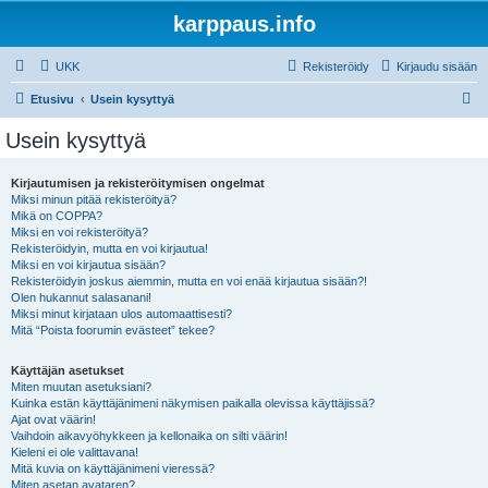
karppaus.info
UKK
Rekisteröidy
Kirjaudu sisään
E
Etusivu
Usein kysyttyä
t
Usein kysyttyä
s
i
Kirjautumisen ja rekisteröitymisen ongelmat
Miksi minun pitää rekisteröityä?
Mikä on COPPA?
Miksi en voi rekisteröityä?
Rekisteröidyin, mutta en voi kirjautua!
Miksi en voi kirjautua sisään?
Rekisteröidyin joskus aiemmin, mutta en voi enää kirjautua sisään?!
Olen hukannut salasanani!
Miksi minut kirjataan ulos automaattisesti?
Mitä “Poista foorumin evästeet” tekee?
Käyttäjän asetukset
Miten muutan asetuksiani?
Kuinka estän käyttäjänimeni näkymisen paikalla olevissa käyttäjissä?
Ajat ovat väärin!
Vaihdoin aikavyöhykkeen ja kellonaika on silti väärin!
Kieleni ei ole valittavana!
Mitä kuvia on käyttäjänimeni vieressä?
Miten asetan avataren?