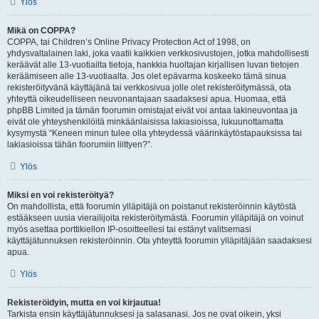
Ylös
Mikä on COPPA?
COPPA, tai Children’s Online Privacy Protection Act of 1998, on
yhdysvaltalainen laki, joka vaatii kaikkien verkkosivustojen, jotka mahdollisesti
keräävät alle 13-vuotiailta tietoja, hankkia huoltajan kirjallisen luvan tietojen
keräämiseen alle 13-vuotiaalta. Jos olet epävarma koskeeko tämä sinua
rekisteröityvänä käyttäjänä tai verkkosivua jolle olet rekisteröitymässä, ota
yhteyttä oikeudelliseen neuvonantajaan saadaksesi apua. Huomaa, että
phpBB Limited ja tämän foorumin omistajat eivät voi antaa lakineuvontaa ja
eivät ole yhteyshenkilöitä minkäänlaisissa lakiasioissa, lukuunottamatta
kysymystä “Keneen minun tulee olla yhteydessä väärinkäytöstapauksissa tai
lakiasioissa tähän foorumiin liittyen?”.
Ylös
Miksi en voi rekisteröityä?
On mahdollista, että foorumin ylläpitäjä on poistanut rekisteröinnin käytöstä
estääkseen uusia vierailijoita rekisteröitymästä. Foorumin ylläpitäjä on voinut
myös asettaa porttikiellon IP-osoitteellesi tai estänyt valitsemasi
käyttäjätunnuksen rekisteröinnin. Ota yhteyttä foorumin ylläpitäjään saadaksesi
apua.
Ylös
Rekisteröidyin, mutta en voi kirjautua!
Tarkista ensin käyttäjätunnuksesi ja salasanasi. Jos ne ovat oikein, yksi