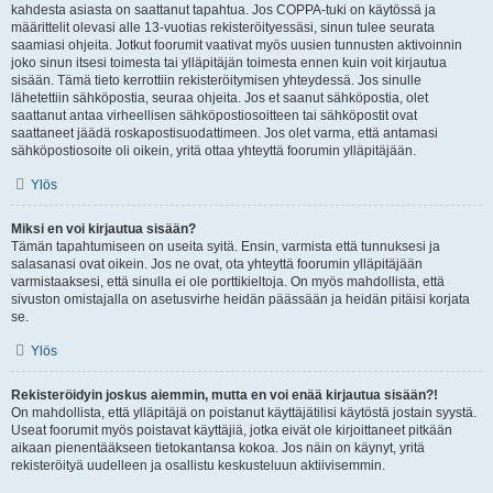
kahdesta asiasta on saattanut tapahtua. Jos COPPA-tuki on käytössä ja
määrittelit olevasi alle 13-vuotias rekisteröityessäsi, sinun tulee seurata
saamiasi ohjeita. Jotkut foorumit vaativat myös uusien tunnusten aktivoinnin
joko sinun itsesi toimesta tai ylläpitäjän toimesta ennen kuin voit kirjautua
sisään. Tämä tieto kerrottiin rekisteröitymisen yhteydessä. Jos sinulle
lähetettiin sähköpostia, seuraa ohjeita. Jos et saanut sähköpostia, olet
saattanut antaa virheellisen sähköpostiosoitteen tai sähköpostit ovat
saattaneet jäädä roskapostisuodattimeen. Jos olet varma, että antamasi
sähköpostiosoite oli oikein, yritä ottaa yhteyttä foorumin ylläpitäjään.
Ylös
Miksi en voi kirjautua sisään?
Tämän tapahtumiseen on useita syitä. Ensin, varmista että tunnuksesi ja
salasanasi ovat oikein. Jos ne ovat, ota yhteyttä foorumin ylläpitäjään
varmistaaksesi, että sinulla ei ole porttikieltoja. On myös mahdollista, että
sivuston omistajalla on asetusvirhe heidän päässään ja heidän pitäisi korjata
se.
Ylös
Rekisteröidyin joskus aiemmin, mutta en voi enää kirjautua sisään?!
On mahdollista, että ylläpitäjä on poistanut käyttäjätilisi käytöstä jostain syystä.
Useat foorumit myös poistavat käyttäjiä, jotka eivät ole kirjoittaneet pitkään
aikaan pienentääkseen tietokantansa kokoa. Jos näin on käynyt, yritä
rekisteröityä uudelleen ja osallistu keskusteluun aktiivisemmin.