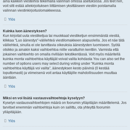
aina kaikkiin viesteihisi tekemällä valinnan omissa asetuksissa. Jos teet niin,
voit silti estää allekirjoituksen liittämisen yksittäiseen viestiin poistamalla
valinnan viestinkirjoituslomakkeessa.
Ylös
Kuinka luon äänestyksen?
Kun kirjoitat uuta viestiketjua tai muokkaat viestiketjun ensimmäistä viestiä,
klikkaa "Luo äänestys"-välilehteä viestilomakkeen alapuolella. Jos et näe tätä
välilehteä, sinulla ei ole tarvittavia oikeuksia äänestysten luomiseen. Syötä
otsikko ja ainakin kaksi vaihtoehtoa niille varattuihin kenttiin. Varmista että
jokainen vaihtoehto on omalla rivillään tekstikentässä. Voit myös määritellä
kuinka monta vaihtoehtoa käyttäjät voivat valita kohdasta You can also set the
number of options users may select during voting under “Kuinka monta
vaihtoehtoa käyttäjä voi valita”, äänestyksen kesto päivinä (0 kestää
loputtomasti) ja viimeisenä voit antaa käyttäjille mahdollisuuden muuttaa
ääntään.
Ylös
Miksi en voi lisätä vastausvaihtoehtoja kyselyyn?
Kyselyn vastausvaihtoehtojen määrä on foorumin ylläpitäjän määrittelemä. Jos
tarvitset enemmän vaihtoehtoja kuin on sallittu, ota yhteyttä foorumin
ylläpitäjään.
Ylös