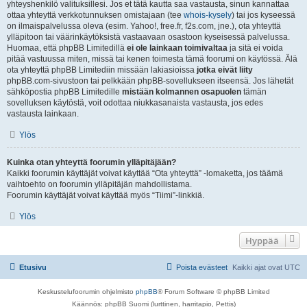
yhteyshenkilö valituksillesi. Jos et tätä kautta saa vastausta, sinun kannattaa
ottaa yhteyttä verkkotunnuksen omistajaan (tee
whois-kysely
) tai jos kyseessä
on ilmaispalvelussa oleva (esim. Yahoo!, free.fr, f2s.com, jne.), ota yhteyttä
ylläpitoon tai väärinkäytöksistä vastaavaan osastoon kyseisessä palvelussa.
Huomaa, että phpBB Limitedillä
ei ole lainkaan toimivaltaa
ja sitä ei voida
pitää vastuussa miten, missä tai kenen toimesta tämä foorumi on käytössä. Älä
ota yhteyttä phpBB Limitediin missään lakiasioissa
jotka eivät liity
phpBB.com-sivustoon tai pelkkään phpBB-sovellukseen itseensä. Jos lähetät
sähköpostia phpBB Limitedille
mistään kolmannen osapuolen
tämän
sovelluksen käytöstä, voit odottaa niukkasanaista vastausta, jos edes
vastausta lainkaan.
Ylös
Kuinka otan yhteyttä foorumin ylläpitäjään?
Kaikki foorumin käyttäjät voivat käyttää “Ota yhteyttä” -lomaketta, jos täämä
vaihtoehto on foorumin ylläpitäjän mahdollistama.
Foorumin käyttäjät voivat käyttää myös “Tiimi”-linkkiä.
Ylös
Hyppää
Etusivu
Poista evästeet
Kaikki ajat ovat
UTC
Keskustelufoorumin ohjelmisto
phpBB
® Forum Software © phpBB Limited
Käännös: phpBB Suomi (lurttinen, harritapio, Pettis)