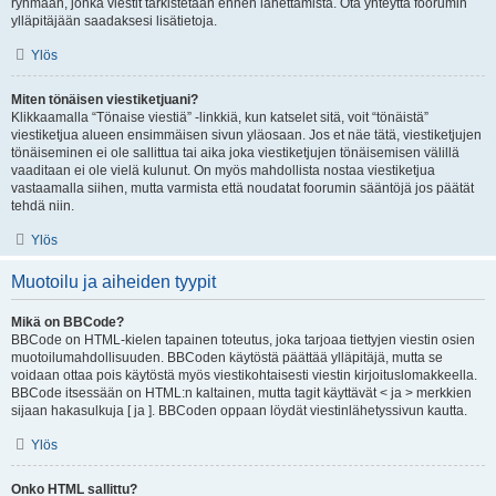
ryhmään, jonka viestit tarkistetaan ennen lähettämistä. Ota yhteyttä foorumin
ylläpitäjään saadaksesi lisätietoja.
Ylös
Miten tönäisen viestiketjuani?
Klikkaamalla “Tönaise viestiä” -linkkiä, kun katselet sitä, voit “tönäistä”
viestiketjua alueen ensimmäisen sivun yläosaan. Jos et näe tätä, viestiketjujen
tönäiseminen ei ole sallittua tai aika joka viestiketjujen tönäisemisen välillä
vaaditaan ei ole vielä kulunut. On myös mahdollista nostaa viestiketjua
vastaamalla siihen, mutta varmista että noudatat foorumin sääntöjä jos päätät
tehdä niin.
Ylös
Muotoilu ja aiheiden tyypit
Mikä on BBCode?
BBCode on HTML-kielen tapainen toteutus, joka tarjoaa tiettyjen viestin osien
muotoilumahdollisuuden. BBCoden käytöstä päättää ylläpitäjä, mutta se
voidaan ottaa pois käytöstä myös viestikohtaisesti viestin kirjoituslomakkeella.
BBCode itsessään on HTML:n kaltainen, mutta tagit käyttävät < ja > merkkien
sijaan hakasulkuja [ ja ]. BBCoden oppaan löydät viestinlähetyssivun kautta.
Ylös
Onko HTML sallittu?