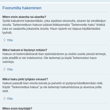
Foorumilta hakeminen
Miten etsin alueelta tai alueilta?
Syötä hakutermi hakukenttään, joka sijaitsee etusivulla, alueen tai viestiketjun
sivulla. Tarkennettuun hakuun pääset klikkaamalla “Tarkennettu haku”-linkkiä
joka on saatavilla jokaisella sivulla. Haun sijainti voi riippua käyttämästäsi
tyylistä.
Ylös
Miksi hakuni ei löytänyt mitään?
Hakusi oli todennäköisesti liian epämääräinen ja sisälsi useita yleisiä termejä,
joita phpBB ei ole indeksoinut. Ole tarkempi ja käytä Tarkennetun haun
valintoja.
Ylös
Miksi haku johti tyhjään sivuun!?
Hakusi palautti liian monta tulosta ja palvelin ei pystynyt käsittelemään niitä.
Käytä “Tarkennettua hakua” ja ole tarkempi hakuehdoissa ja alueissa joilta
etsit.
Ylös
Miten etsin käyttäjiä?