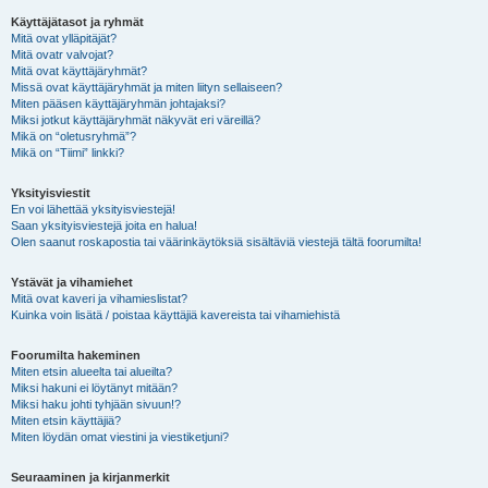
Käyttäjätasot ja ryhmät
Mitä ovat ylläpitäjät?
Mitä ovatr valvojat?
Mitä ovat käyttäjäryhmät?
Missä ovat käyttäjäryhmät ja miten liityn sellaiseen?
Miten pääsen käyttäjäryhmän johtajaksi?
Miksi jotkut käyttäjäryhmät näkyvät eri väreillä?
Mikä on “oletusryhmä”?
Mikä on “Tiimi” linkki?
Yksityisviestit
En voi lähettää yksityisviestejä!
Saan yksityisviestejä joita en halua!
Olen saanut roskapostia tai väärinkäytöksiä sisältäviä viestejä tältä foorumilta!
Ystävät ja vihamiehet
Mitä ovat kaveri ja vihamieslistat?
Kuinka voin lisätä / poistaa käyttäjiä kavereista tai vihamiehistä
Foorumilta hakeminen
Miten etsin alueelta tai alueilta?
Miksi hakuni ei löytänyt mitään?
Miksi haku johti tyhjään sivuun!?
Miten etsin käyttäjiä?
Miten löydän omat viestini ja viestiketjuni?
Seuraaminen ja kirjanmerkit