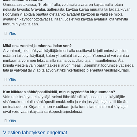
Omissa asetuksissa, “Profiilin” alla, voit lisätä avataren käyttämällä jotain
neljästä tavasta: Gravatar, galleriasta, käyttää kuvaa muualta tai ladata kuvan.
Foorumin ylläpitäjä päättää otetaanko avataret käyttöön ja valitsee mitkä
avatarien käyttöönottotavat sallitaan. Jos et voi käyttää avataria, ota yhteyttä
foorumin ylläpitäjään.
Ylös
Mikä on arvonimi ja miten vaihdan sen?
Arvonimet, jotka näkyvät käyttäjänimesi alla osoittavat kirjoittamiesi viestien
määrän tai tietyt käyttäjät, kuten ylläpitäjät tai valvojat. Yleensä et voi vaihtaa
minkään arvonimen tekstiä, sillä nämä ovat ylläpitäjän määrittelemiä. Älä
kirjoita viestejä vain parantaaksesi arvonimeäsi. Useimmat foorumit eivät siedä
tätä ja valvojat tai ylläpitäjät voivat yksinkertaisesti pienentää viestilaskuriasi.
Ylös
Kun klikkaan sähköpostilinkkiä, minua pyydetään kirjautumaan?
Vain rekisteröityneet käyttäjät voivat lähettää sähköpostia muille käyttäjille
sisäänrakennetulla sähköpostilomakkeella ja vain jos ylläpitäjä sallii tämän
ominaisuuden. Kirjautuminen vaaditaan, jotta tunnistautumattomat käyttäjät
eivät voisi väärinkäyttää sähköpostijärjestelmää.
Ylös
Viestien lähetyksen ongelmat