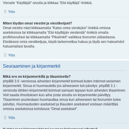
Vieraile “Käyttäjät”-sivulla ja klikkaa “Etsi käyttäjä”-linkkiä.
Ylös
Miten löydän omat viestini ja viestiketjuni?
Omat viestisi näet klikkaamalla “Katso omia viestejäsi”-linkkiä omissa
asetuksissa tai klikkaamalla “Etsi käyttäjän viesteistä”-linkkiä omalla
profiilisivullasi tai klikkaamalla “Pikalinkit”-valikkoa foorumin ylälaidassa.
Etsiäksesi omia viestiketjuja, käytä tarkennettua hakua ja täytä sen hakuehdot
haluamallasi tavalla.
Ylös
Seuraaminen ja kirjanmerkit
Mikä ero on kirjanmerkillä ja tilaamisella?
phpBB 3.0 -versiossa aiheiden kirjanmerkit toimivat kuten internet-selaimen
kirjanmerkit. Sinua ei huomautettu jos aiheeseen tuli päivitys. phpBB 3.1 -
versiosta lähtien kirjanmerkit toimivat samaan tapaan kuin aiheiden tilaaminen.
Voit saada ilmoituksen kun aihe josta sinulla on kirjanmerkki päivittyy.
Tilaaminen puolestaan huomauttaa sinua kun aiheeseen tai foorumiin tulee
päivitys. Huomautusten asetukset ja tilausten asetukset voidaan määrittää
omissa asetuksissa kohdassa “Omat asetukset”.
Ylös