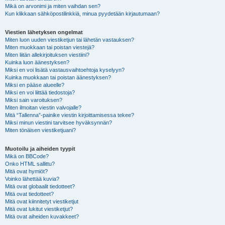
Mikä on arvonimi ja miten vaihdan sen?
Kun klikkaan sähköpostilinkkiä, minua pyydetään kirjautumaan?
Viestien lähetyksen ongelmat
Miten luon uuden viestiketjun tai lähetän vastauksen?
Miten muokkaan tai poistan viestejä?
Miten liitän allekirjoituksen viestiini?
Kuinka luon äänestyksen?
Miksi en voi lisätä vastausvaihtoehtoja kyselyyn?
Kuinka muokkaan tai poistan äänestyksen?
Miksi en pääse alueelle?
Miksi en voi liittää tiedostoja?
Miksi sain varoituksen?
Miten ilmoitan viestin valvojalle?
Mitä “Tallenna”-painike viestin kirjoittamisessa tekee?
Miksi minun viestini tarvitsee hyväksynnän?
Miten tönäisen viestiketjuani?
Muotoilu ja aiheiden tyypit
Mikä on BBCode?
Onko HTML sallittu?
Mitä ovat hymiöt?
Voinko lähettää kuvia?
Mitä ovat globaalit tiedotteet?
Mitä ovat tiedotteet?
Mitä ovat kiinnitetyt viestiketjut
Mitä ovat lukitut viestiketjut?
Mitä ovat aiheiden kuvakkeet?