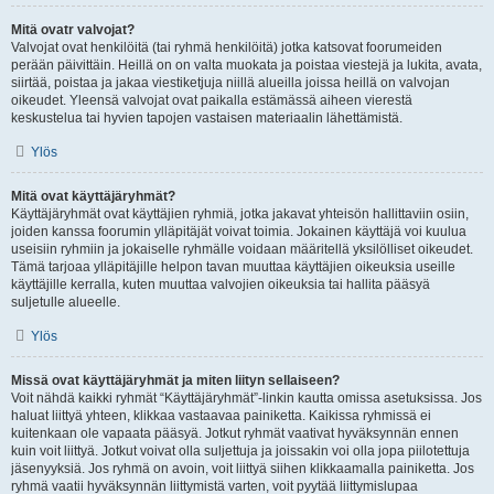
Mitä ovatr valvojat?
Valvojat ovat henkilöitä (tai ryhmä henkilöitä) jotka katsovat foorumeiden
perään päivittäin. Heillä on on valta muokata ja poistaa viestejä ja lukita, avata,
siirtää, poistaa ja jakaa viestiketjuja niillä alueilla joissa heillä on valvojan
oikeudet. Yleensä valvojat ovat paikalla estämässä aiheen vierestä
keskustelua tai hyvien tapojen vastaisen materiaalin lähettämistä.
Ylös
Mitä ovat käyttäjäryhmät?
Käyttäjäryhmät ovat käyttäjien ryhmiä, jotka jakavat yhteisön hallittaviin osiin,
joiden kanssa foorumin ylläpitäjät voivat toimia. Jokainen käyttäjä voi kuulua
useisiin ryhmiin ja jokaiselle ryhmälle voidaan määritellä yksilölliset oikeudet.
Tämä tarjoaa ylläpitäjille helpon tavan muuttaa käyttäjien oikeuksia useille
käyttäjille kerralla, kuten muuttaa valvojien oikeuksia tai hallita pääsyä
suljetulle alueelle.
Ylös
Missä ovat käyttäjäryhmät ja miten liityn sellaiseen?
Voit nähdä kaikki ryhmät “Käyttäjäryhmät”-linkin kautta omissa asetuksissa. Jos
haluat liittyä yhteen, klikkaa vastaavaa painiketta. Kaikissa ryhmissä ei
kuitenkaan ole vapaata pääsyä. Jotkut ryhmät vaativat hyväksynnän ennen
kuin voit liittyä. Jotkut voivat olla suljettuja ja joissakin voi olla jopa piilotettuja
jäsenyyksiä. Jos ryhmä on avoin, voit liittyä siihen klikkaamalla painiketta. Jos
ryhmä vaatii hyväksynnän liittymistä varten, voit pyytää liittymislupaa