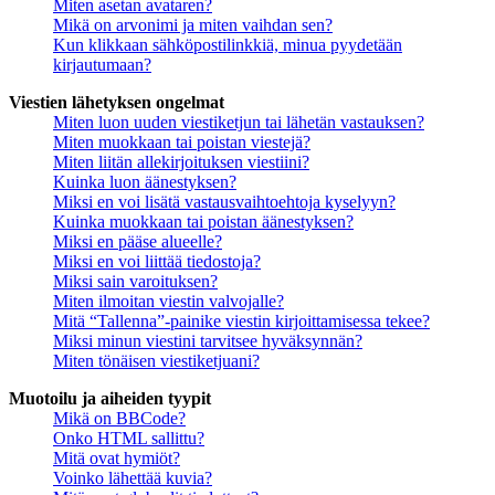
Miten asetan avataren?
Mikä on arvonimi ja miten vaihdan sen?
Kun klikkaan sähköpostilinkkiä, minua pyydetään
kirjautumaan?
Viestien lähetyksen ongelmat
Miten luon uuden viestiketjun tai lähetän vastauksen?
Miten muokkaan tai poistan viestejä?
Miten liitän allekirjoituksen viestiini?
Kuinka luon äänestyksen?
Miksi en voi lisätä vastausvaihtoehtoja kyselyyn?
Kuinka muokkaan tai poistan äänestyksen?
Miksi en pääse alueelle?
Miksi en voi liittää tiedostoja?
Miksi sain varoituksen?
Miten ilmoitan viestin valvojalle?
Mitä “Tallenna”-painike viestin kirjoittamisessa tekee?
Miksi minun viestini tarvitsee hyväksynnän?
Miten tönäisen viestiketjuani?
Muotoilu ja aiheiden tyypit
Mikä on BBCode?
Onko HTML sallittu?
Mitä ovat hymiöt?
Voinko lähettää kuvia?