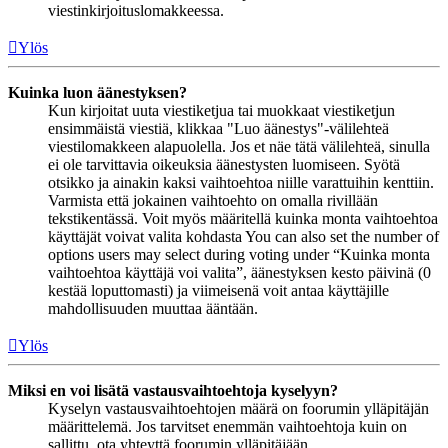
viestinkirjoituslomakkeessa.
Ylös
Kuinka luon äänestyksen?
Kun kirjoitat uuta viestiketjua tai muokkaat viestiketjun
ensimmäistä viestiä, klikkaa "Luo äänestys"-välilehteä
viestilomakkeen alapuolella. Jos et näe tätä välilehteä, sinulla
ei ole tarvittavia oikeuksia äänestysten luomiseen. Syötä
otsikko ja ainakin kaksi vaihtoehtoa niille varattuihin kenttiin.
Varmista että jokainen vaihtoehto on omalla rivillään
tekstikentässä. Voit myös määritellä kuinka monta vaihtoehtoa
käyttäjät voivat valita kohdasta You can also set the number of
options users may select during voting under “Kuinka monta
vaihtoehtoa käyttäjä voi valita”, äänestyksen kesto päivinä (0
kestää loputtomasti) ja viimeisenä voit antaa käyttäjille
mahdollisuuden muuttaa ääntään.
Ylös
Miksi en voi lisätä vastausvaihtoehtoja kyselyyn?
Kyselyn vastausvaihtoehtojen määrä on foorumin ylläpitäjän
määrittelemä. Jos tarvitset enemmän vaihtoehtoja kuin on
sallittu, ota yhteyttä foorumin ylläpitäjään.