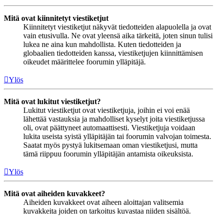
Mitä ovat kiinnitetyt viestiketjut
Kiinnitetyt viestiketjut näkyvät tiedotteiden alapuolella ja ovat
vain etusivulla. Ne ovat yleensä aika tärkeitä, joten sinun tulisi
lukea ne aina kun mahdollista. Kuten tiedotteiden ja
globaalien tiedotteiden kanssa, viestiketjujen kiinnittämisen
oikeudet määrittelee foorumin ylläpitäjä.
Ylös
Mitä ovat lukitut viestiketjut?
Lukitut viestiketjut ovat viestiketjuja, joihin ei voi enää
lähettää vastauksia ja mahdolliset kyselyt joita viestiketjussa
oli, ovat päättyneet automaattisesti. Viestiketjuja voidaan
lukita useista syistä ylläpitäjän tai foorumin valvojan toimesta.
Saatat myös pystyä lukitsemaan oman viestiketjusi, mutta
tämä riippuu foorumin ylläpitäjän antamista oikeuksista.
Ylös
Mitä ovat aiheiden kuvakkeet?
Aiheiden kuvakkeet ovat aiheen aloittajan valitsemia
kuvakkeita joiden on tarkoitus kuvastaa niiden sisältöä.