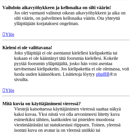
Vaihdoin aikavyöhykkeen ja kellonaika on silti väärin!
Jos olet varmasti valinnut oikean aikavyöhykkeen ja aika on
silti väärin, on palvelimen kellonaika väärin. Ota yhteyttä
ylläpitäjään korjataksesi ongelman.
Ylös
Kieleni ei ole valittavana!
Joko ylläpitäjä ei ole asentanut kielellesi kielipakettia tai
kukaan ei ole kääntänyt tätä foorumia kielellesi. Kokeile
pyytää foorumin ylläpitäjältä, josko hän voisi asentaa
tarvitsemasi kielipaketin. Jos kielipakettia ei ole olemassa, voit
luoda uuden käännöksen. Lisätietoja löytyy
phpBB
®:n
sivuilta.
Ylös
Mitä kuvia on käyttäjänimeni vieressä?
Viestejä katsottaessa käyttäjänimen vieressä saattaa näkyä
kaksi kuvaa. Yksi niistä voi olla arvonimeesi liitetty kuva
esimerkiksi tähtien, laatikoiden tai pisteiden muodossa
viestimäärästäsi tai statuksestasi riippuen. Toinen, yleensä
isompi kuva on avatar ja on yleensä uniikki tai