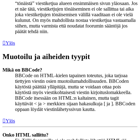
“tönäistä” viestiketjua alueen ensimmäisen sivun yläosaan. Jos
et näe tätä, viestiketjujen tönäiseminen ei ole sallittua tai aika
joka viestiketjujen tönäisemisen välillä vaaditaan ei ole vielä
kulunut. On myös mahdollista nostaa viestiketjua vastaamalla
siihen, mutta varmista että noudatat foorumin sääntöjä jos
päätät tehdä niin.
Ylös
Muotoilu ja aiheiden tyypit
Mikä on BBCode?
BBCode on HTML-kielen tapainen toteutus, joka tarjoaa
tiettyjen viestin osien muotoilumahdollisuuden. BBCoden
käytöstä päättää ylläpitäjä, mutta se voidaan ottaa pois
käytöstä myös viestikohtaisesti viestin kirjoituslomakkeella.
BBCode itsessään on HTML:n kaltainen, mutta tagit
käyttävät < ja > merkkien sijaan hakasulkuja [ ja ]. BBCoden
oppaan löydät viestinlähetyssivun kautta.
Ylös
Onko HTML sallittu?