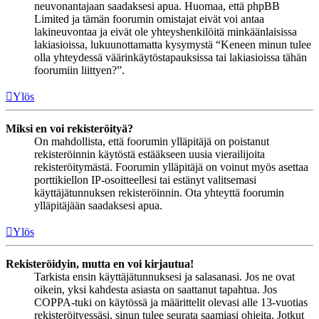
neuvonantajaan saadaksesi apua. Huomaa, että phpBB
Limited ja tämän foorumin omistajat eivät voi antaa
lakineuvontaa ja eivät ole yhteyshenkilöitä minkäänlaisissa
lakiasioissa, lukuunottamatta kysymystä “Keneen minun tulee
olla yhteydessä väärinkäytöstapauksissa tai lakiasioissa tähän
foorumiin liittyen?”.
Ylös
Miksi en voi rekisteröityä?
On mahdollista, että foorumin ylläpitäjä on poistanut
rekisteröinnin käytöstä estääkseen uusia vierailijoita
rekisteröitymästä. Foorumin ylläpitäjä on voinut myös asettaa
porttikiellon IP-osoitteellesi tai estänyt valitsemasi
käyttäjätunnuksen rekisteröinnin. Ota yhteyttä foorumin
ylläpitäjään saadaksesi apua.
Ylös
Rekisteröidyin, mutta en voi kirjautua!
Tarkista ensin käyttäjätunnuksesi ja salasanasi. Jos ne ovat
oikein, yksi kahdesta asiasta on saattanut tapahtua. Jos
COPPA-tuki on käytössä ja määrittelit olevasi alle 13-vuotias
rekisteröityessäsi, sinun tulee seurata saamiasi ohjeita. Jotkut