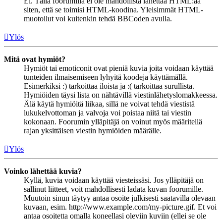
Ei. Tällä foorumilla ei ole mahdollista lähettää HTML:ää
siten, että se toimisi HTML-koodina. Yleisimmät HTML-
muotoilut voi kuitenkin tehdä BBCoden avulla.
Ylös
Mitä ovat hymiöt?
Hymiöt tai emoticonit ovat pieniä kuvia joita voidaan käyttää
tunteiden ilmaisemiseen lyhyitä koodeja käyttämällä.
Esimerkiksi :) tarkoittaa iloista ja :( tarkoittaa surullista.
Hymiöiden täysi lista on nähtävillä viestinlähetyslomakkeessa.
Älä käytä hymiöitä liikaa, sillä ne voivat tehdä viestistä
lukukelvottoman ja valvoja voi poistaa niitä tai viestin
kokonaan. Foorumin ylläpitäjä on voinut myös määritellä
rajan yksittäisen viestin hymiöiden määrälle.
Ylös
Voinko lähettää kuvia?
Kyllä, kuvia voidaan käyttää viesteissäsi. Jos ylläpitäjä on
sallinut liitteet, voit mahdollisesti ladata kuvan foorumille.
Muutoin sinun täytyy antaa osoite julkisesti saatavilla olevaan
kuvaan, esim. http://www.example.com/my-picture.gif. Et voi
antaa osoitetta omalla koneellasi oleviin kuviin (ellei se ole