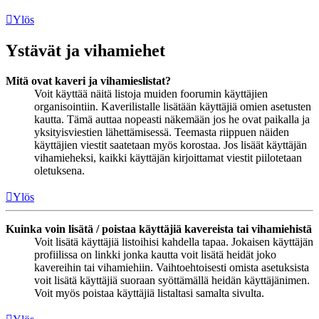
Ylös
Ystävät ja vihamiehet
Mitä ovat kaveri ja vihamieslistat?
Voit käyttää näitä listoja muiden foorumin käyttäjien
organisointiin. Kaverilistalle lisätään käyttäjiä omien asetusten
kautta. Tämä auttaa nopeasti näkemään jos he ovat paikalla ja
yksityisviestien lähettämisessä. Teemasta riippuen näiden
käyttäjien viestit saatetaan myös korostaa. Jos lisäät käyttäjän
vihamieheksi, kaikki käyttäjän kirjoittamat viestit piilotetaan
oletuksena.
Ylös
Kuinka voin lisätä / poistaa käyttäjiä kavereista tai vihamiehistä
Voit lisätä käyttäjiä listoihisi kahdella tapaa. Jokaisen käyttäjän
profiilissa on linkki jonka kautta voit lisätä heidät joko
kavereihin tai vihamiehiin. Vaihtoehtoisesti omista asetuksista
voit lisätä käyttäjiä suoraan syöttämällä heidän käyttäjänimen.
Voit myös poistaa käyttäjiä listaltasi samalta sivulta.