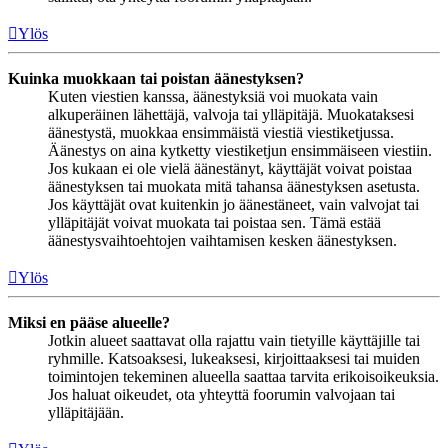
Ylös
Kuinka muokkaan tai poistan äänestyksen?
Kuten viestien kanssa, äänestyksiä voi muokata vain
alkuperäinen lähettäjä, valvoja tai ylläpitäjä. Muokataksesi
äänestystä, muokkaa ensimmäistä viestiä viestiketjussa.
Äänestys on aina kytketty viestiketjun ensimmäiseen viestiin.
Jos kukaan ei ole vielä äänestänyt, käyttäjät voivat poistaa
äänestyksen tai muokata mitä tahansa äänestyksen asetusta.
Jos käyttäjät ovat kuitenkin jo äänestäneet, vain valvojat tai
ylläpitäjät voivat muokata tai poistaa sen. Tämä estää
äänestysvaihtoehtojen vaihtamisen kesken äänestyksen.
Ylös
Miksi en pääse alueelle?
Jotkin alueet saattavat olla rajattu vain tietyille käyttäjille tai
ryhmille. Katsoaksesi, lukeaksesi, kirjoittaaksesi tai muiden
toimintojen tekeminen alueella saattaa tarvita erikoisoikeuksia.
Jos haluat oikeudet, ota yhteyttä foorumin valvojaan tai
ylläpitäjään.