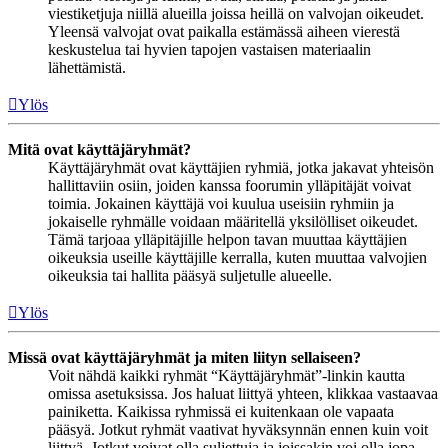
viestiketjuja niillä alueilla joissa heillä on valvojan oikeudet.
Yleensä valvojat ovat paikalla estämässä aiheen vierestä
keskustelua tai hyvien tapojen vastaisen materiaalin
lähettämistä.
Ylös
Mitä ovat käyttäjäryhmät?
Käyttäjäryhmät ovat käyttäjien ryhmiä, jotka jakavat yhteisön
hallittaviin osiin, joiden kanssa foorumin ylläpitäjät voivat
toimia. Jokainen käyttäjä voi kuulua useisiin ryhmiin ja
jokaiselle ryhmälle voidaan määritellä yksilölliset oikeudet.
Tämä tarjoaa ylläpitäjille helpon tavan muuttaa käyttäjien
oikeuksia useille käyttäjille kerralla, kuten muuttaa valvojien
oikeuksia tai hallita pääsyä suljetulle alueelle.
Ylös
Missä ovat käyttäjäryhmät ja miten liityn sellaiseen?
Voit nähdä kaikki ryhmät “Käyttäjäryhmät”-linkin kautta
omissa asetuksissa. Jos haluat liittyä yhteen, klikkaa vastaavaa
painiketta. Kaikissa ryhmissä ei kuitenkaan ole vapaata
pääsyä. Jotkut ryhmät vaativat hyväksynnän ennen kuin voit
liittyä. Jotkut voivat olla suljettuja ja joissakin voi olla jopa