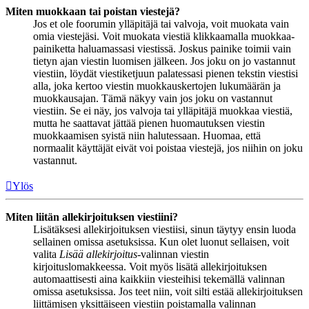
Miten muokkaan tai poistan viestejä?
Jos et ole foorumin ylläpitäjä tai valvoja, voit muokata vain
omia viestejäsi. Voit muokata viestiä klikkaamalla muokkaa-
painiketta haluamassasi viestissä. Joskus painike toimii vain
tietyn ajan viestin luomisen jälkeen. Jos joku on jo vastannut
viestiin, löydät viestiketjuun palatessasi pienen tekstin viestisi
alla, joka kertoo viestin muokkauskertojen lukumäärän ja
muokkausajan. Tämä näkyy vain jos joku on vastannut
viestiin. Se ei näy, jos valvoja tai ylläpitäjä muokkaa viestiä,
mutta he saattavat jättää pienen huomautuksen viestin
muokkaamisen syistä niin halutessaan. Huomaa, että
normaalit käyttäjät eivät voi poistaa viestejä, jos niihin on joku
vastannut.
Ylös
Miten liitän allekirjoituksen viestiini?
Lisätäksesi allekirjoituksen viestiisi, sinun täytyy ensin luoda
sellainen omissa asetuksissa. Kun olet luonut sellaisen, voit
valita
Lisää allekirjoitus
-valinnan viestin
kirjoituslomakkeessa. Voit myös lisätä allekirjoituksen
automaattisesti aina kaikkiin viesteihisi tekemällä valinnan
omissa asetuksissa. Jos teet niin, voit silti estää allekirjoituksen
liittämisen yksittäiseen viestiin poistamalla valinnan