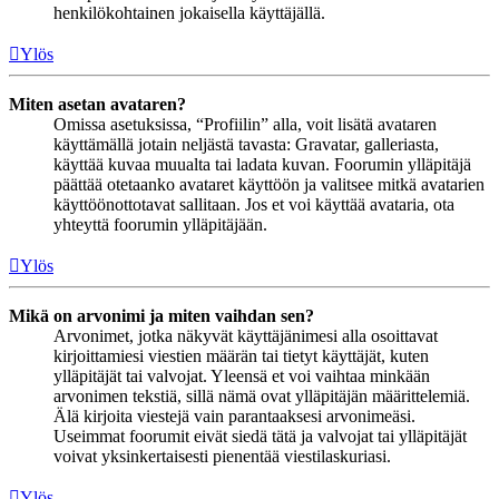
henkilökohtainen jokaisella käyttäjällä.
Ylös
Miten asetan avataren?
Omissa asetuksissa, “Profiilin” alla, voit lisätä avataren
käyttämällä jotain neljästä tavasta: Gravatar, galleriasta,
käyttää kuvaa muualta tai ladata kuvan. Foorumin ylläpitäjä
päättää otetaanko avataret käyttöön ja valitsee mitkä avatarien
käyttöönottotavat sallitaan. Jos et voi käyttää avataria, ota
yhteyttä foorumin ylläpitäjään.
Ylös
Mikä on arvonimi ja miten vaihdan sen?
Arvonimet, jotka näkyvät käyttäjänimesi alla osoittavat
kirjoittamiesi viestien määrän tai tietyt käyttäjät, kuten
ylläpitäjät tai valvojat. Yleensä et voi vaihtaa minkään
arvonimen tekstiä, sillä nämä ovat ylläpitäjän määrittelemiä.
Älä kirjoita viestejä vain parantaaksesi arvonimeäsi.
Useimmat foorumit eivät siedä tätä ja valvojat tai ylläpitäjät
voivat yksinkertaisesti pienentää viestilaskuriasi.
Ylös