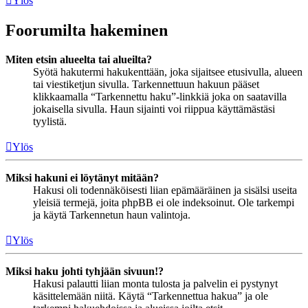
Ylös
Foorumilta hakeminen
Miten etsin alueelta tai alueilta?
Syötä hakutermi hakukenttään, joka sijaitsee etusivulla, alueen
tai viestiketjun sivulla. Tarkennettuun hakuun pääset
klikkaamalla “Tarkennettu haku”-linkkiä joka on saatavilla
jokaisella sivulla. Haun sijainti voi riippua käyttämästäsi
tyylistä.
Ylös
Miksi hakuni ei löytänyt mitään?
Hakusi oli todennäköisesti liian epämääräinen ja sisälsi useita
yleisiä termejä, joita phpBB ei ole indeksoinut. Ole tarkempi
ja käytä Tarkennetun haun valintoja.
Ylös
Miksi haku johti tyhjään sivuun!?
Hakusi palautti liian monta tulosta ja palvelin ei pystynyt
käsittelemään niitä. Käytä “Tarkennettua hakua” ja ole