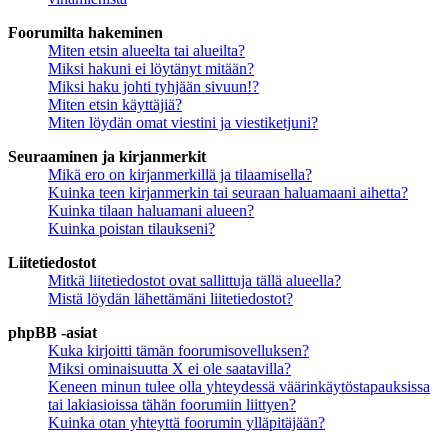
Foorumilta hakeminen
Miten etsin alueelta tai alueilta?
Miksi hakuni ei löytänyt mitään?
Miksi haku johti tyhjään sivuun!?
Miten etsin käyttäjiä?
Miten löydän omat viestini ja viestiketjuni?
Seuraaminen ja kirjanmerkit
Mikä ero on kirjanmerkillä ja tilaamisella?
Kuinka teen kirjanmerkin tai seuraan haluamaani aihetta?
Kuinka tilaan haluamani alueen?
Kuinka poistan tilaukseni?
Liitetiedostot
Mitkä liitetiedostot ovat sallittuja tällä alueella?
Mistä löydän lähettämäni liitetiedostot?
phpBB -asiat
Kuka kirjoitti tämän foorumisovelluksen?
Miksi ominaisuutta X ei ole saatavilla?
Keneen minun tulee olla yhteydessä väärinkäytöstapauksissa
tai lakiasioissa tähän foorumiin liittyen?
Kuinka otan yhteyttä foorumin ylläpitäjään?