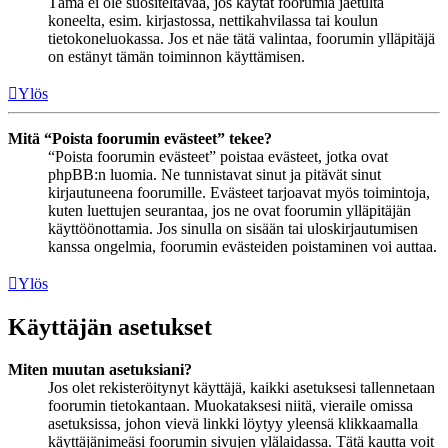
Tämä ei ole suositeltavaa, jos käytät foorumia jaetulta
koneelta, esim. kirjastossa, nettikahvilassa tai koulun
tietokoneluokassa. Jos et näe tätä valintaa, foorumin ylläpitäjä
on estänyt tämän toiminnon käyttämisen.
Ylös
Mitä “Poista foorumin evästeet” tekee?
“Poista foorumin evästeet” poistaa evästeet, jotka ovat
phpBB:n luomia. Ne tunnistavat sinut ja pitävät sinut
kirjautuneena foorumille. Evästeet tarjoavat myös toimintoja,
kuten luettujen seurantaa, jos ne ovat foorumin ylläpitäjän
käyttöönottamia. Jos sinulla on sisään tai uloskirjautumisen
kanssa ongelmia, foorumin evästeiden poistaminen voi auttaa.
Ylös
Käyttäjän asetukset
Miten muutan asetuksiani?
Jos olet rekisteröitynyt käyttäjä, kaikki asetuksesi tallennetaan
foorumin tietokantaan. Muokataksesi niitä, vieraile omissa
asetuksissa, johon vievä linkki löytyy yleensä klikkaamalla
käyttäjänimeäsi foorumin sivujen ylälaidassa. Tätä kautta voit