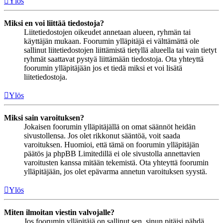
Ylös
Miksi en voi liittää tiedostoja?
Liitetiedostojen oikeudet annetaan alueen, ryhmän tai
käyttäjän mukaan. Foorumin ylläpitäjä ei välttämättä ole
sallinut liitetiedostojen liittämistä tietyllä alueella tai vain tietyt
ryhmät saattavat pystyä liittämään tiedostoja. Ota yhteyttä
foorumin ylläpitäjään jos et tiedä miksi et voi lisätä
liitetiedostoja.
Ylös
Miksi sain varoituksen?
Jokaisen foorumin ylläpitäjällä on omat säännöt heidän
sivustollensa. Jos olet rikkonut sääntöä, voit saada
varoituksen. Huomioi, että tämä on foorumin ylläpitäjän
päätös ja phpBB Limitedillä ei ole sivustolla annettavien
varoitusten kanssa mitään tekemistä. Ota yhteyttä foorumin
ylläpitäjään, jos olet epävarma annetun varoituksen syystä.
Ylös
Miten ilmoitan viestin valvojalle?
Jos foorumin ylläpitäjä on sallinut sen, sinun pitäisi nähdä