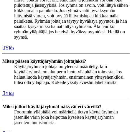
piilotettuja jäsenyyksiä. Jos ryhmä on avoin, voit liittyä siihen
klikkaamalla painiketta. Jos ryhmä vaatii hyväksynnän
liittymistä varten, voit pyytää liittymislupaa klikkaamalla
painiketta. Ryhmän johtajan täytyy hyväksyä pyyntösi ja hän
saattaa kysyä miksi haluat liittyä ryhmään. Älä häiriköi
ryhmän ylläpitäjiä jos he eivät hyväksy pyyntöäsi. Heillä on
syynsä.
Ylös
Miten pääsen käyttäjäryhmän johtajaksi?
Käyttäjäryhmän johtaja on yleensä määritelty, kun
käyttäjäryhmät on alunperin luotu ylläpitäjän toimesta. Jos
haluat luoda käyttäjäryhmän, ensimmäinen yhteyshenkilösi
tulisi olla ylläpitäjä. Kokeile yksityisviestin lähettämistä.
Ylös
Miksi jotkut käyttäjäryhmät näkyvät eri väreillä?
Foorumin ylläpitäjä voi määritellä tietyn käyttäjäryhmän
jäsenille värin joka helpottaa kyseisen käyttäjäryhmän
jäsenten tunnistamista.