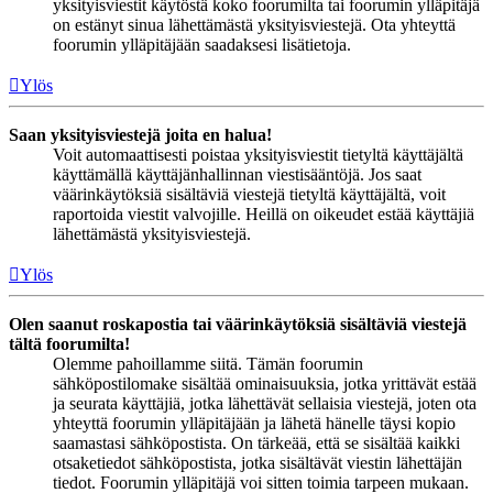
yksityisviestit käytöstä koko foorumilta tai foorumin ylläpitäjä
on estänyt sinua lähettämästä yksityisviestejä. Ota yhteyttä
foorumin ylläpitäjään saadaksesi lisätietoja.
Ylös
Saan yksityisviestejä joita en halua!
Voit automaattisesti poistaa yksityisviestit tietyltä käyttäjältä
käyttämällä käyttäjänhallinnan viestisääntöjä. Jos saat
väärinkäytöksiä sisältäviä viestejä tietyltä käyttäjältä, voit
raportoida viestit valvojille. Heillä on oikeudet estää käyttäjiä
lähettämästä yksityisviestejä.
Ylös
Olen saanut roskapostia tai väärinkäytöksiä sisältäviä viestejä
tältä foorumilta!
Olemme pahoillamme siitä. Tämän foorumin
sähköpostilomake sisältää ominaisuuksia, jotka yrittävät estää
ja seurata käyttäjiä, jotka lähettävät sellaisia viestejä, joten ota
yhteyttä foorumin ylläpitäjään ja lähetä hänelle täysi kopio
saamastasi sähköpostista. On tärkeää, että se sisältää kaikki
otsaketiedot sähköpostista, jotka sisältävät viestin lähettäjän
tiedot. Foorumin ylläpitäjä voi sitten toimia tarpeen mukaan.