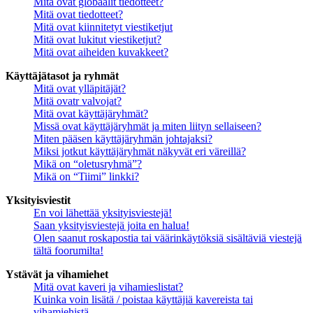
Mitä ovat globaalit tiedotteet?
Mitä ovat tiedotteet?
Mitä ovat kiinnitetyt viestiketjut
Mitä ovat lukitut viestiketjut?
Mitä ovat aiheiden kuvakkeet?
Käyttäjätasot ja ryhmät
Mitä ovat ylläpitäjät?
Mitä ovatr valvojat?
Mitä ovat käyttäjäryhmät?
Missä ovat käyttäjäryhmät ja miten liityn sellaiseen?
Miten pääsen käyttäjäryhmän johtajaksi?
Miksi jotkut käyttäjäryhmät näkyvät eri väreillä?
Mikä on “oletusryhmä”?
Mikä on “Tiimi” linkki?
Yksityisviestit
En voi lähettää yksityisviestejä!
Saan yksityisviestejä joita en halua!
Olen saanut roskapostia tai väärinkäytöksiä sisältäviä viestejä
tältä foorumilta!
Ystävät ja vihamiehet
Mitä ovat kaveri ja vihamieslistat?
Kuinka voin lisätä / poistaa käyttäjiä kavereista tai
vihamiehistä