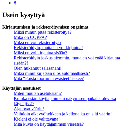
Etsi
Usein kysyttyä
Kirjautumisen ja rekisteröitymisen ongelmat
Miksi minun pitää rekisteröityä?
Mikä on COPPA?
Miksi en voi rekisteröityä?
Rekisteröidyin, mutta en voi kirjautua!
Miksi en voi kirjautua sisään?
Rekisteröidyin joskus aiemmin, mutta en voi enää kirjautua
sisään?!
Olen hukannut salasanani!
Miksi minut kirjataan ulos automaattisesti?
Mitä “Poista foorumin evästeet” tekee?
Käyttäjän asetukset
Miten muutan asetuksiani?
Kuinka estän käyttäjänimeni näkymisen paikalla olevissa
käyttäjissä?
Ajat ovat väärin!
Vaihdoin aikavyöhykkeen ja kellonaika on silti väärin!
Kieleni ei ole valittavana!
Mitä kuvia on käyttäjänimeni vieressä?