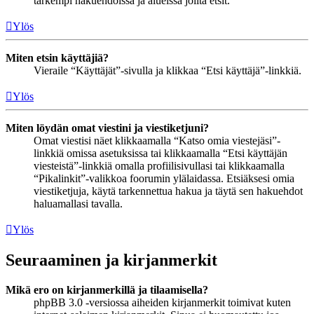
tarkempi hakuehdoissa ja alueissa joilta etsit.
Ylös
Miten etsin käyttäjiä?
Vieraile “Käyttäjät”-sivulla ja klikkaa “Etsi käyttäjä”-linkkiä.
Ylös
Miten löydän omat viestini ja viestiketjuni?
Omat viestisi näet klikkaamalla “Katso omia viestejäsi”-
linkkiä omissa asetuksissa tai klikkaamalla “Etsi käyttäjän
viesteistä”-linkkiä omalla profiilisivullasi tai klikkaamalla
“Pikalinkit”-valikkoa foorumin ylälaidassa. Etsiäksesi omia
viestiketjuja, käytä tarkennettua hakua ja täytä sen hakuehdot
haluamallasi tavalla.
Ylös
Seuraaminen ja kirjanmerkit
Mikä ero on kirjanmerkillä ja tilaamisella?
phpBB 3.0 -versiossa aiheiden kirjanmerkit toimivat kuten