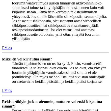
foorumit vaativat myös uusien tunnusten aktivoinnin joko
sinun itsesi toimesta tai ylläpitäjän toimesta ennen kuin voit
kirjautua sisään. Tämä tieto kerrottiin rekisteröitymisen
yhteydessä. Jos sinulle lähetettiin sähköpostia, seuraa ohjeita.
Jos et saanut sähköpostia, olet saattanut antaa virheellisen
sähköpostiosoitteen tai sähköpostit ovat saattaneet jäädä
roskapostisuodattimeen. Jos olet varma, että antamasi
sähköpostiosoite oli oikein, yritä ottaa yhteyttä foorumin
ylläpitäjään.
Ylös
Miksi en voi kirjautua sisään?
Tämän tapahtumiseen on useita syitä. Ensin, varmista että
tunnuksesi ja salasanasi ovat oikein. Jos ne ovat, ota yhteyttä
foorumin ylläpitäjään varmistaaksesi, että sinulla ei ole
porttikieltoja. On myös mahdollista, että sivuston omistajalla
on asetusvirhe heidän päässään ja heidän pitäisi korjata se.
Ylös
Rekisteröidyin joskus aiemmin, mutta en voi enää kirjautua
sisään?!
On mahdollista, että ylläpitäjä on poistanut käyttäjätilisi