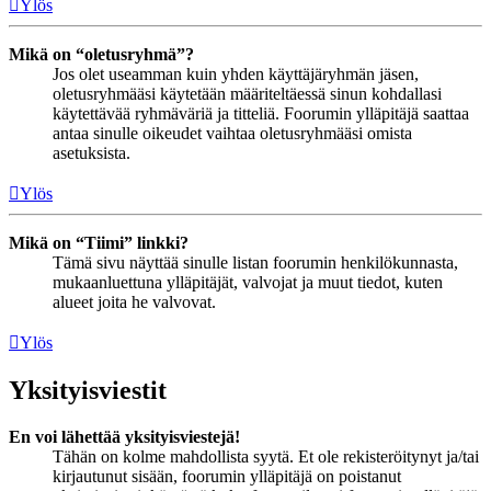
Ylös
Mikä on “oletusryhmä”?
Jos olet useamman kuin yhden käyttäjäryhmän jäsen,
oletusryhmääsi käytetään määriteltäessä sinun kohdallasi
käytettävää ryhmäväriä ja titteliä. Foorumin ylläpitäjä saattaa
antaa sinulle oikeudet vaihtaa oletusryhmääsi omista
asetuksista.
Ylös
Mikä on “Tiimi” linkki?
Tämä sivu näyttää sinulle listan foorumin henkilökunnasta,
mukaanluettuna ylläpitäjät, valvojat ja muut tiedot, kuten
alueet joita he valvovat.
Ylös
Yksityisviestit
En voi lähettää yksityisviestejä!
Tähän on kolme mahdollista syytä. Et ole rekisteröitynyt ja/tai
kirjautunut sisään, foorumin ylläpitäjä on poistanut