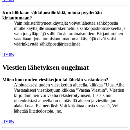
Kun klikkaan sähköpostilinkkiä, minua pyydetään
kirjautumaan?
Vain rekisteröityneet käyttäjät voivat lähettää sähköpostia
muille käyttäjille sisäänrakennetulla sähköpostilomakkeella ja
vain jos ylläpitäjä sallii tämän ominaisuuden. Kirjautuminen
vaaditaan, jotta tunnistautumattomat käyttäjät eivät voisi
väärinkäyttää sähköpostijärjestelmää.
Ylös
Viestien lähetyksen ongelmat
Miten luon uuden viestiketjun tai lähetän vastauksen?
Aloittaaksesi uuden viestiketjun alueella, klikkaa "Uusi Aihe".
Vastataksesi viestiketjuun klikkaa "Vastaa Viestiin". Viestien
kirjoittaminen voi vaatia rekisteröitymisen. Lista sinun
oikeuksistasi alueella on nähtävillä alueen ja viestiketjun
alalaidassa. Esimerkiksi: Voit kirjoittaa uusia viestejä, Voit
lähettää liitetiedostoja, jne.
Ylös