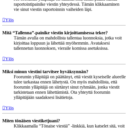
raportointipainike viestin yhteydessä. Tämän klikkaaminen
vie sinut viestin raportoinnin vaiheiden läpi.
Ylös
Mitä “Tallenna”-painike viestin kirjoittamisessa tekee?
Tämän avulla on mahdollista tallentaa luonnoksia, jotka voit
kirjoittaa loppuun ja lähettää myöhemmin. Avataksesi
tallennetun luonnoksen, vieraile komissa asetuksissa.
Ylös
Miksi minun viestini tarvitsee hyväksynnän?
Foorumin ylläpitäjä on päättänyt, että viestit kyseiselle alueelle
tulee tarkastaa ennen lähetystä. On myös mahdollista, että
foorumin ylläpitäjä on siirtänyt sinut ryhmään, jonka viestit
tarkistetaan ennen lähettämistä. Ota yhteyttä foorumin
ylläpitäjään saadaksesi lisätietoja.
Ylös
Miten tönäisen viestiketjuani?
Klikkaamalla “Tönaise viestiä” -linkkiä, kun katselet sitä, voit