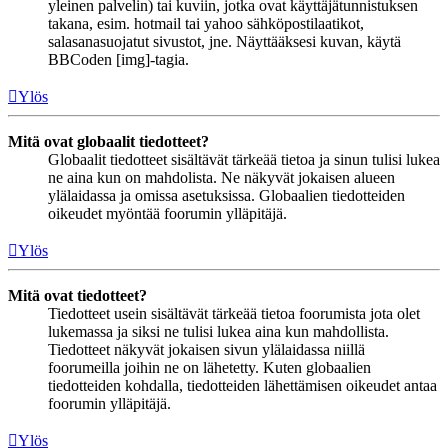
yleinen palvelin) tai kuviin, jotka ovat käyttäjätunnistuksen
takana, esim. hotmail tai yahoo sähköpostilaatikot,
salasanasuojatut sivustot, jne. Näyttääksesi kuvan, käytä
BBCoden [img]-tagia.
Ylös
Mitä ovat globaalit tiedotteet?
Globaalit tiedotteet sisältävät tärkeää tietoa ja sinun tulisi lukea
ne aina kun on mahdolista. Ne näkyvät jokaisen alueen
ylälaidassa ja omissa asetuksissa. Globaalien tiedotteiden
oikeudet myöntää foorumin ylläpitäjä.
Ylös
Mitä ovat tiedotteet?
Tiedotteet usein sisältävät tärkeää tietoa foorumista jota olet
lukemassa ja siksi ne tulisi lukea aina kun mahdollista.
Tiedotteet näkyvät jokaisen sivun ylälaidassa niillä
foorumeilla joihin ne on lähetetty. Kuten globaalien
tiedotteiden kohdalla, tiedotteiden lähettämisen oikeudet antaa
foorumin ylläpitäjä.
Ylös