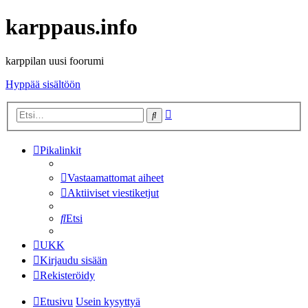
karppaus.info
karppilan uusi foorumi
Hyppää sisältöön
Tarkennettu
Etsi
haku
Pikalinkit
Vastaamattomat aiheet
Aktiiviset viestiketjut
Etsi
UKK
Kirjaudu sisään
Rekisteröidy
Etusivu
Usein kysyttyä