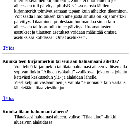
internet-selaimen kirjanmerkit. Sinua ei huomautettu jos
aiheeseen tuli päivitys. phpBB 3.1 -versiosta lähtien
kirjanmerkit toimivat samaan tapaan kuin aiheiden tilaaminen.
Voit saada ilmoituksen kun aihe josta sinulla on kirjanmerkki
päivittyy. Tilaaminen puolestaan huomauttaa sinua kun
aiheeseen tai foorumiin tulee päivitys. Huomautusten
asetukset ja tilausten asetukset voidaan määrittää omissa
asetuksissa kohdassa “Omat asetukset”.
Ylös
Kuinka teen kirjanmerkin tai seuraan haluamaani aihetta?
Voit tehdä kirjanmekin tai tilata haluamasi aiheen valitsemalla
sopivan linkin “Aiheen työkalut” -valikossa, joka on sijoitettu
kätevästi keskustelun ylä- ja alalaidan lähelle.
Viestiketjuun vastaaminen ja valinta “Huomauta kun vastaus
lähetetään” tilaa viestiketjun.
Ylös
Kuinka tilaan haluamani alueen?
Tilataksesi haluamasi alueen, valitse “Tilaa alue” -linkki,
aluesivun alalaidassa.