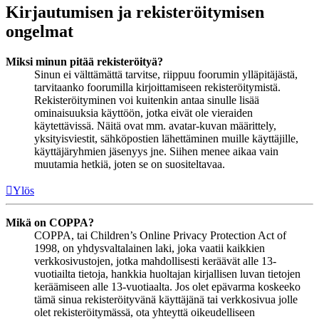
Kirjautumisen ja rekisteröitymisen
ongelmat
Miksi minun pitää rekisteröityä?
Sinun ei välttämättä tarvitse, riippuu foorumin ylläpitäjästä,
tarvitaanko foorumilla kirjoittamiseen rekisteröitymistä.
Rekisteröityminen voi kuitenkin antaa sinulle lisää
ominaisuuksia käyttöön, jotka eivät ole vieraiden
käytettävissä. Näitä ovat mm. avatar-kuvan määrittely,
yksityisviestit, sähköpostien lähettäminen muille käyttäjille,
käyttäjäryhmien jäsenyys jne. Siihen menee aikaa vain
muutamia hetkiä, joten se on suositeltavaa.
Ylös
Mikä on COPPA?
COPPA, tai Children’s Online Privacy Protection Act of
1998, on yhdysvaltalainen laki, joka vaatii kaikkien
verkkosivustojen, jotka mahdollisesti keräävät alle 13-
vuotiailta tietoja, hankkia huoltajan kirjallisen luvan tietojen
keräämiseen alle 13-vuotiaalta. Jos olet epävarma koskeeko
tämä sinua rekisteröityvänä käyttäjänä tai verkkosivua jolle
olet rekisteröitymässä, ota yhteyttä oikeudelliseen