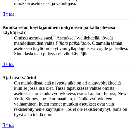
muokata asetuksiasi ja valintojasi.
Ylös
Kuinka estän käyttäjänimeni näkymisen paikalla olevissa
käyttäjissä?
Omissa asetuksissasi, “Asetukset”-välilehdellä, löydät
mahdollisuuden valita
Piilota paikallaolo
. Ottamalla tämän
asetuksen käyttöön näyt vain ylläpitäjille, valvojille ja itsellesi.
Sinut lasketaan piilossa oleviin käyttäjiin.
Ylös
Ajat ovat väärin!
On mahdollista, että näytetty aika on eri aikavyöhykkeeltä
kuin se jossa itse olet. Tässä tapauksessa valitse omista
asetuksista oma aikavyöhykkeesi, esim. Lontoo, Pariisi, New
York, Sidney, jne. Huomaathan, että aikavyöhykkeen
vaihtaminen, kuten monet muutkin asetukset ovat vain
rekisteröityneille käyttäjille. Jos et ole rekisteröitynyt, tämä on
hyvä aika tehdä niin.
Ylös