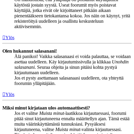
käytöstä jostain syystä. Useat foorumit myös poistavat
käyttäjiä, jotka eivät ole kirjoittaneet pitkään aikaan
pienentääkseen tietokantansa kokoa. Jos näin on käynyt, yritä
rekisteröityä uudelleen ja osallistu keskusteluun
aktiivisemmin.
Ylös
Olen hukannut salasanani!
Älä panikoi! Vaikka salasanaasi ei voida palauttaa, se voidaan
asettaa uudelleen. Käy kirjautumissivulla ja klikkaa
Unohdin
salasanani
. Seuraa ohjeita ja sinun pitäisi kohta pystyä
kirjautumaan uudelleen.
Jos et pysty asettamaan salasanaasi uudelleen, ota yhteyttä
foorumin ylläpitäjään.
Ylös
Miksi minut kirjataan ulos automaattisesti?
Jos et valitse
Muista minut
-laatikkoa kirjautuessasi, foorumi
pitää sinut kirjautuneena ennalta määritellyn ajan. Tämä estää
muita väärinkäyttämästä tunnuksiasi. Pysyäksesi
kirjautuneena, valitse
Muista minut
-valinta kirjautuessasi.