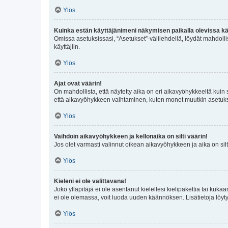
Ylös
Kuinka estän käyttäjänimeni näkymisen paikalla olevissa kä
Omissa asetuksissasi, “Asetukset”-välilehdellä, löydät mahdoll
käyttäjiin.
Ylös
Ajat ovat väärin!
On mahdollista, että näytetty aika on eri aikavyöhykkeeltä kuin
että aikavyöhykkeen vaihtaminen, kuten monet muutkin asetukset o
Ylös
Vaihdoin aikavyöhykkeen ja kellonaika on silti väärin!
Jos olet varmasti valinnut oikean aikavyöhykkeen ja aika on silt
Ylös
Kieleni ei ole valittavana!
Joko ylläpitäjä ei ole asentanut kielellesi kielipakettia tai kuka
ei ole olemassa, voit luoda uuden käännöksen. Lisätietoja löyt
Ylös