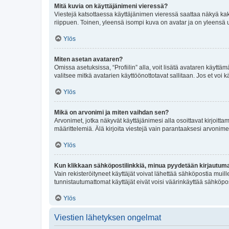
Mitä kuvia on käyttäjänimeni vieressä?
Viestejä katsottaessa käyttäjänimen vieressä saattaa näkyä kaksi
riippuen. Toinen, yleensä isompi kuva on avatar ja on yleensä un
Ylös
Miten asetan avataren?
Omissa asetuksissa, “Profiilin” alla, voit lisätä avataren käyttä
valitsee mitkä avatarien käyttöönottotavat sallitaan. Jos et voi k
Ylös
Mikä on arvonimi ja miten vaihdan sen?
Arvonimet, jotka näkyvät käyttäjänimesi alla osoittavat kirjoittam
määrittelemiä. Älä kirjoita viestejä vain parantaaksesi arvonimeäs
Ylös
Kun klikkaan sähköpostilinkkiä, minua pyydetään kirjautum
Vain rekisteröityneet käyttäjät voivat lähettää sähköpostia muil
tunnistautumattomat käyttäjät eivät voisi väärinkäyttää sähköpo
Ylös
Viestien lähetyksen ongelmat