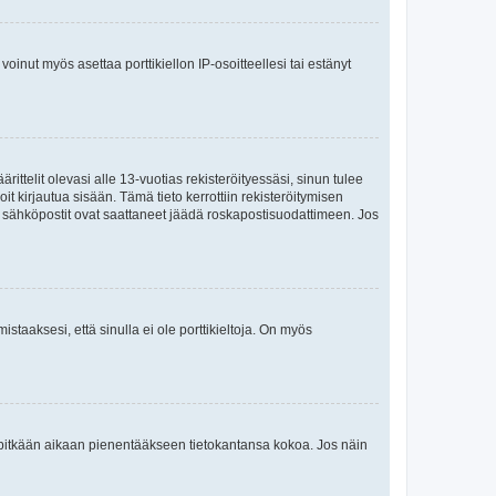
oinut myös asettaa porttikiellon IP-osoitteellesi tai estänyt
ttelit olevasi alle 13-vuotias rekisteröityessäsi, sinun tulee
it kirjautua sisään. Tämä tieto kerrottiin rekisteröitymisen
ai sähköpostit ovat saattaneet jäädä roskapostisuodattimeen. Jos
staaksesi, että sinulla ei ole porttikieltoja. On myös
neet pitkään aikaan pienentääkseen tietokantansa kokoa. Jos näin