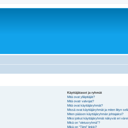
Käyttäjätasot ja ryhmät
Mitä ovat ylläpitäjät?
Mitä ovatr valvojat?
Mitä ovat käyttäjäryhmät?
Missä ovat käyttäjäryhmät ja miten liityn sel
Miten pääsen käyttäjäryhmän johtajaksi?
Miksi jotkut käyttäjäryhmät näkyvät eri värei
Mikä on “oletusryhmä”?
Mikä on “Tiimi” linkki?