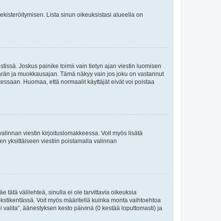
 rekisteröitymisen. Lista sinun oikeuksistasi alueella on
tissä. Joskus painike toimii vain tietyn ajan viestin luomisen
umäärän ja muokkausajan. Tämä näkyy vain jos joku on vastannut
tessaan. Huomaa, että normaalit käyttäjät eivät voi poistaa
valinnan viestin kirjoituslomakkeessa. Voit myös lisätä
isen yksittäiseen viestiin poistamalla valinnan
 tätä välilehteä, sinulla ei ole tarvittavia oikeuksia
 tekstikentässä. Voit myös määritellä kuinka monta vaihtoehtoa
 valita”, äänestyksen kesto päivinä (0 kestää loputtomasti) ja