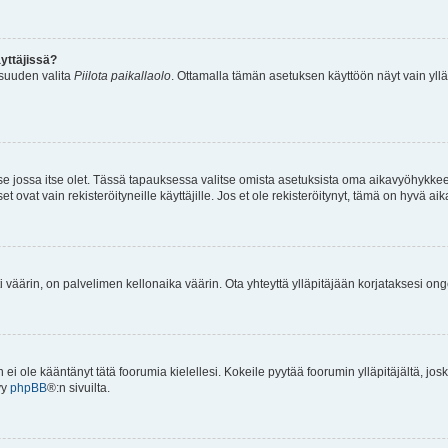
yttäjissä?
isuuden valita
Piilota paikallaolo
. Ottamalla tämän asetuksen käyttöön näyt vain ylläpit
 se jossa itse olet. Tässä tapauksessa valitse omista asetuksista oma aikavyöhykke
vat vain rekisteröityneille käyttäjille. Jos et ole rekisteröitynyt, tämä on hyvä aik
i väärin, on palvelimen kellonaika väärin. Ota yhteyttä ylläpitäjään korjataksesi on
an ei ole kääntänyt tätä foorumia kielellesi. Kokeile pyytää foorumin ylläpitäjältä, jos
yy
phpBB
®:n sivuilta.