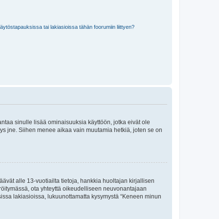
töstapauksissa tai lakiasioissa tähän foorumiin liittyen?
 antaa sinulle lisää ominaisuuksia käyttöön, jotka eivät ole
enyys jne. Siihen menee aikaa vain muutamia hetkiä, joten se on
vät alle 13-vuotiailta tietoja, hankkia huoltajan kirjallisen
teröitymässä, ota yhteyttä oikeudelliseen neuvonantajaan
isissa lakiasioissa, lukuunottamatta kysymystä “Keneen minun