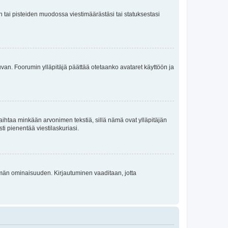
en tai pisteiden muodossa viestimäärästäsi tai statuksestasi
 kuvan. Foorumin ylläpitäjä päättää otetaanko avataret käyttöön ja
i vaihtaa minkään arvonimen tekstiä, sillä nämä ovat ylläpitäjän
sti pienentää viestilaskuriasi.
 tämän ominaisuuden. Kirjautuminen vaaditaan, jotta