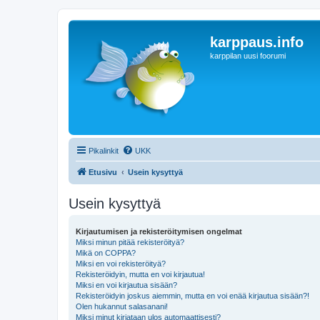
karppaus.info
karppilan uusi foorumi
Pikalinkit
UKK
Etusivu
Usein kysyttyä
Usein kysyttyä
Kirjautumisen ja rekisteröitymisen ongelmat
Miksi minun pitää rekisteröityä?
Mikä on COPPA?
Miksi en voi rekisteröityä?
Rekisteröidyin, mutta en voi kirjautua!
Miksi en voi kirjautua sisään?
Rekisteröidyin joskus aiemmin, mutta en voi enää kirjautua sisään?!
Olen hukannut salasanani!
Miksi minut kirjataan ulos automaattisesti?