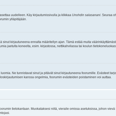
asettaa uudelleen. Käy kirjautumissivulla ja klikkaa
Unohdin salasanani
. Seuraa oh
rumin ylläpitäjään.
tää sinut kirjautuneena ennalta määritellyn ajan. Tämä estää muita väärinkäyttämäs
rumia jaetulta koneelta, esim. kirjastossa, nettikahvilassa tai koulun tietokoneluokas
luomia. Ne tunnistavat sinut ja pitävät sinut kirjautuneena foorumille. Evästeet tarj
i uloskirjautumisen kanssa ongelmia, foorumin evästeiden poistaminen voi auttaa.
n foorumin tietokantaan. Muokataksesi niitä, vieraile omissa asetuksissa, johon vievä
ntojasi.