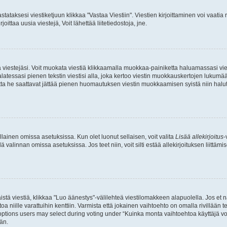
stataksesi viestiketjuun klikkaa "Vastaa Viestiin". Viestien kirjoittaminen voi vaatia
joittaa uusia viestejä, Voit lähettää liitetiedostoja, jne.
ia viestejäsi. Voit muokata viestiä klikkaamalla muokkaa-painiketta haluamassasi vies
n palatessasi pienen tekstin viestisi alla, joka kertoo viestin muokkauskertojen luk
 mutta he saattavat jättää pienen huomautuksen viestin muokkaamisen syistä niin halu
ellainen omissa asetuksissa. Kun olet luonut sellaisen, voit valita
Lisää allekirjoitus
-
lä valinnan omissa asetuksissa. Jos teet niin, voit silti estää allekirjoituksen liittäm
stä viestiä, klikkaa "Luo äänestys"-välilehteä viestilomakkeen alapuolella. Jos et näe
a niille varattuihin kenttiin. Varmista että jokainen vaihtoehto on omalla rivillään
 options users may select during voting under “Kuinka monta vaihtoehtoa käyttäjä voi
än.