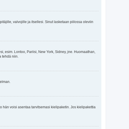
äjille, valvojille ja itsellesi. Sinut lasketaan piilossa oleviin
esi, esim. Lontoo, Pariisi, New York, Sidney, jne. Huomaathan,
a tehdä niin.
gelman.
ko hän voisi asentaa tarvitsemasi kielipaketin. Jos kielipakettia