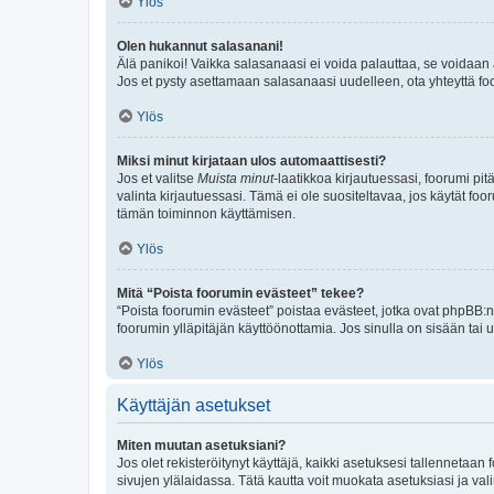
Ylös
Olen hukannut salasanani!
Älä panikoi! Vaikka salasanaasi ei voida palauttaa, se voidaan 
Jos et pysty asettamaan salasanaasi uudelleen, ota yhteyttä foo
Ylös
Miksi minut kirjataan ulos automaattisesti?
Jos et valitse
Muista minut
-laatikkoa kirjautuessasi, foorumi pi
valinta kirjautuessasi. Tämä ei ole suositeltavaa, jos käytät foo
tämän toiminnon käyttämisen.
Ylös
Mitä “Poista foorumin evästeet” tekee?
“Poista foorumin evästeet” poistaa evästeet, jotka ovat phpBB:n 
foorumin ylläpitäjän käyttöönottamia. Jos sinulla on sisään ta
Ylös
Käyttäjän asetukset
Miten muutan asetuksiani?
Jos olet rekisteröitynyt käyttäjä, kaikki asetuksesi tallennetaa
sivujen ylälaidassa. Tätä kautta voit muokata asetuksiasi ja vali