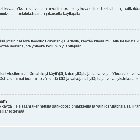
 kuvaa. Yksi niistä voi olla arvonimeesi liitetty kuva esimerkiksi tähtien, laatikoid
iikki tai henkilökohtainen jokaisella käyttäjällä.
mällä jotain neljästä tavasta: Gravatar, galleriasta, käyttää kuvaa muualta tai ladata
äyttää avataria, ota yhteyttä foorumin ylläpitäjään.
iesi viestien määrän tai tietyt käyttäjät, kuten ylläpitäjät tai valvojat. Yleensä et vo
i. Useimmat foorumit eivät siedä tätä ja valvojat tai ylläpitäjät voivat yksinkertaise
aan?
le käyttäjille sisäänrakennetulla sähköpostilomakkeella ja vain jos ylläpitäjä sallii
stijärjestelmää.