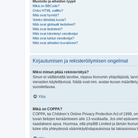
Muotoilu ja aiheiden tyypit
Mikä on BBCode?
Onko HTML sallittu?
Mitä ovat hymiöt?
Voinko lähettää kuvia?
Mitä ovat globaalit tiedotteet?
Mitä ovat tiedotteet?
Mitä ovat kiinnitetyt viestiketjut
Mitä ovat lukitut viestiketjut?
Mitä ovat aiheiden kuvakkeet?
Kirjautumisen ja rekisteröitymisen ongelmat
Miksi minun pitää rekisteröityä?
Sinun ei välttämättä tarvitse, riippuu foorumin ylläpitäjästä, tar
vieraiden käytettävissä. Näitä ovat mm. avatar-kuvan määrittely,
suositeltavaa.
Ylös
Mikä on COPPA?
COPPA, tai Children’s Online Privacy Protection Act of 1998, on y
luvan tietojen keräämiseen alle 13-vuotiaalta. Jos olet epävarm
saadaksesi apua. Huomaa, että phpBB Limited ja tämän foorumin
tulee olla yhteydessä väärinkäytöstapauksissa tai lakiasioissa t