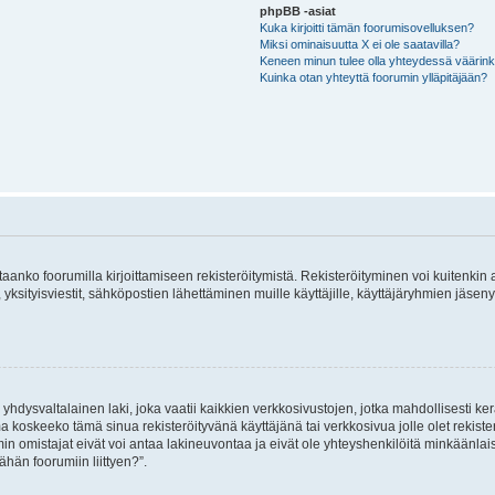
phpBB -asiat
Kuka kirjoitti tämän foorumisovelluksen?
Miksi ominaisuutta X ei ole saatavilla?
Keneen minun tulee olla yhteydessä väärinkäy
Kuinka otan yhteyttä foorumin ylläpitäjään?
vitaanko foorumilla kirjoittamiseen rekisteröitymistä. Rekisteröityminen voi kuitenkin
 yksityisviestit, sähköpostien lähettäminen muille käyttäjille, käyttäjäryhmien jäs
hdysvaltalainen laki, joka vaatii kaikkien verkkosivustojen, jotka mahdollisesti kerää
a koskeeko tämä sinua rekisteröityvänä käyttäjänä tai verkkosivua jolle olet rekis
 omistajat eivät voi antaa lakineuvontaa ja eivät ole yhteyshenkilöitä minkäänla
ähän foorumiin liittyen?”.