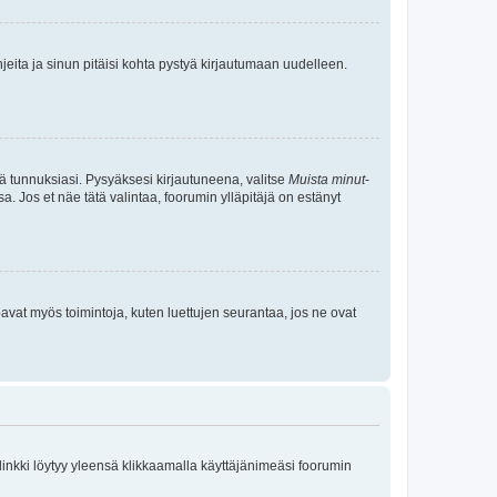
jeita ja sinun pitäisi kohta pystyä kirjautumaan uudelleen.
tä tunnuksiasi. Pysyäksesi kirjautuneena, valitse
Muista minut
-
sa. Jos et näe tätä valintaa, foorumin ylläpitäjä on estänyt
oavat myös toimintoja, kuten luettujen seurantaa, jos ne ovat
 linkki löytyy yleensä klikkaamalla käyttäjänimeäsi foorumin