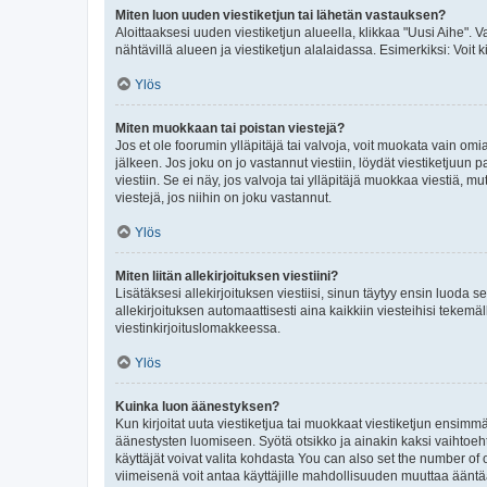
Miten luon uuden viestiketjun tai lähetän vastauksen?
Aloittaaksesi uuden viestiketjun alueella, klikkaa "Uusi Aihe". Va
nähtävillä alueen ja viestiketjun alalaidassa. Esimerkiksi: Voit kir
Ylös
Miten muokkaan tai poistan viestejä?
Jos et ole foorumin ylläpitäjä tai valvoja, voit muokata vain om
jälkeen. Jos joku on jo vastannut viestiin, löydät viestiketjuu
viestiin. Se ei näy, jos valvoja tai ylläpitäjä muokkaa viestiä,
viestejä, jos niihin on joku vastannut.
Ylös
Miten liitän allekirjoituksen viestiini?
Lisätäksesi allekirjoituksen viestiisi, sinun täytyy ensin luoda s
allekirjoituksen automaattisesti aina kaikkiin viesteihisi tekemäl
viestinkirjoituslomakkeessa.
Ylös
Kuinka luon äänestyksen?
Kun kirjoitat uuta viestiketjua tai muokkaat viestiketjun ensimmäi
äänestysten luomiseen. Syötä otsikko ja ainakin kaksi vaihtoehto
käyttäjät voivat valita kohdasta You can also set the number of
viimeisenä voit antaa käyttäjille mahdollisuuden muuttaa ääntä