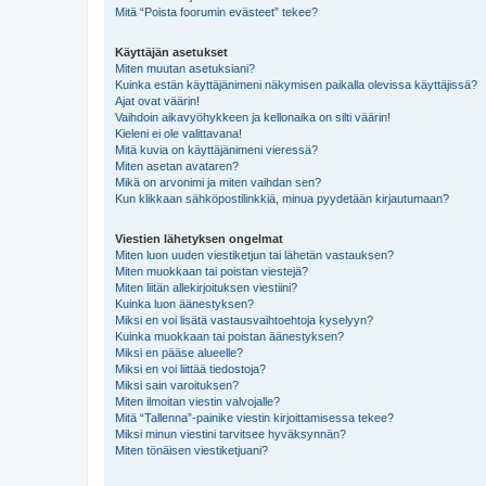
Mitä “Poista foorumin evästeet” tekee?
Käyttäjän asetukset
Miten muutan asetuksiani?
Kuinka estän käyttäjänimeni näkymisen paikalla olevissa käyttäjissä?
Ajat ovat väärin!
Vaihdoin aikavyöhykkeen ja kellonaika on silti väärin!
Kieleni ei ole valittavana!
Mitä kuvia on käyttäjänimeni vieressä?
Miten asetan avataren?
Mikä on arvonimi ja miten vaihdan sen?
Kun klikkaan sähköpostilinkkiä, minua pyydetään kirjautumaan?
Viestien lähetyksen ongelmat
Miten luon uuden viestiketjun tai lähetän vastauksen?
Miten muokkaan tai poistan viestejä?
Miten liitän allekirjoituksen viestiini?
Kuinka luon äänestyksen?
Miksi en voi lisätä vastausvaihtoehtoja kyselyyn?
Kuinka muokkaan tai poistan äänestyksen?
Miksi en pääse alueelle?
Miksi en voi liittää tiedostoja?
Miksi sain varoituksen?
Miten ilmoitan viestin valvojalle?
Mitä “Tallenna”-painike viestin kirjoittamisessa tekee?
Miksi minun viestini tarvitsee hyväksynnän?
Miten tönäisen viestiketjuani?