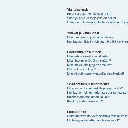
Yksityisviestit
En voi lähettää yksityisviestejä!
Saan yksityisviestejä joita en halua!
Olen saanut roskapostia tai väärinkäytöksiä s
Ystävät ja vihamiehet
Mitä ovat kaveri ja vihamieslistat?
Kuinka voin lisätä / poistaa käyttäjiä kaverei
Foorumilta hakeminen
Miten etsin alueelta tai alueilta?
Miksi hakuni ei löytänyt mitään?
Miksi haku johti tyhjään sivuun!?
Miten etsin käyttäjiä?
Miten löydän omat viestini ja viestiketjuni?
Seuraaminen ja kirjanmerkit
Mikä ero on kirjanmerkillä ja tilaamisella?
Kuinka teen kirjanmerkin tai seuraan haluam
Kuinka tilaan haluamani alueen?
Kuinka poistan tilaukseni?
Liitetiedostot
Mitkä liitetiedostot ovat sallittuja tällä alueell
Mistä löydän lähettämäni liitetiedostot?