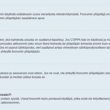
nin käytöstä estääkseen uusia vierailijoita rekisteröitymästä. Foorumin ylläpitäjä on v
umin ylläpitäjään saadaksesi apua.
ein, yksi kahdesta asiasta on saattanut tapahtua. Jos COPPA-tuki on käytössä ja määri
nnusten aktivoinnin joko sinun itsesi toimesta tai ylläpitäjän toimesta ennen kuin vo
. Jos et saanut sähköpostia, olet saattanut antaa virheellisen sähköpostiosoitteen t
 yhteyttä foorumin ylläpitäjään.
sesi ja salasanasi ovat oikein. Jos ne ovat, ota yhteyttä foorumin ylläpitäjään varmi
ssään ja heidän pitäisi korjata se.
sisään?!
stä jostain syystä. Useat foorumit myös poistavat käyttäjiä, jotka eivät ole kirjoitta
n aktiivisemmin.