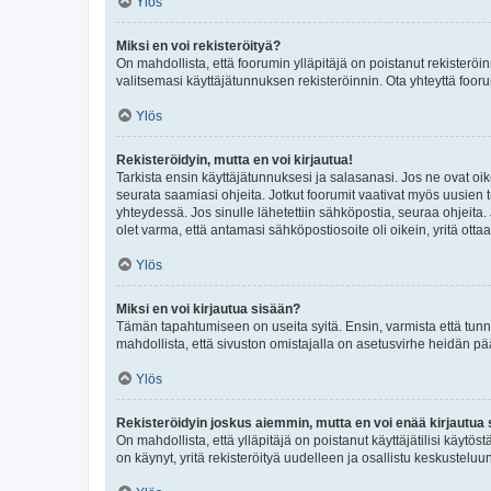
Ylös
Miksi en voi rekisteröityä?
On mahdollista, että foorumin ylläpitäjä on poistanut rekisteröin
valitsemasi käyttäjätunnuksen rekisteröinnin. Ota yhteyttä foor
Ylös
Rekisteröidyin, mutta en voi kirjautua!
Tarkista ensin käyttäjätunnuksesi ja salasanasi. Jos ne ovat oik
seurata saamiasi ohjeita. Jotkut foorumit vaativat myös uusien tu
yhteydessä. Jos sinulle lähetettiin sähköpostia, seuraa ohjeita
olet varma, että antamasi sähköpostiosoite oli oikein, yritä ottaa
Ylös
Miksi en voi kirjautua sisään?
Tämän tapahtumiseen on useita syitä. Ensin, varmista että tunnuk
mahdollista, että sivuston omistajalla on asetusvirhe heidän pää
Ylös
Rekisteröidyin joskus aiemmin, mutta en voi enää kirjautua 
On mahdollista, että ylläpitäjä on poistanut käyttäjätilisi käytö
on käynyt, yritä rekisteröityä uudelleen ja osallistu keskusteluu