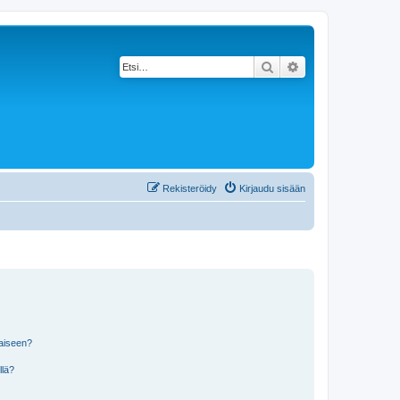
Etsi
Tarkennettu haku
Rekisteröidy
Kirjaudu sisään
laiseen?
llä?