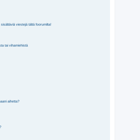
isältäviä viestejä tältä foorumilta!
sta tai vihamiehistä
aani aihetta?
a?