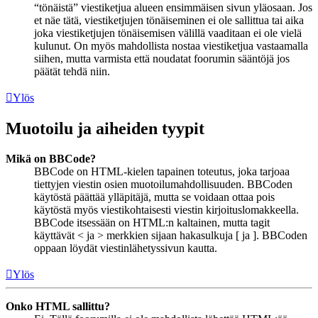
“tönäistä” viestiketjua alueen ensimmäisen sivun yläosaan. Jos
et näe tätä, viestiketjujen tönäiseminen ei ole sallittua tai aika
joka viestiketjujen tönäisemisen välillä vaaditaan ei ole vielä
kulunut. On myös mahdollista nostaa viestiketjua vastaamalla
siihen, mutta varmista että noudatat foorumin sääntöjä jos
päätät tehdä niin.
Ylös
Muotoilu ja aiheiden tyypit
Mikä on BBCode?
BBCode on HTML-kielen tapainen toteutus, joka tarjoaa
tiettyjen viestin osien muotoilumahdollisuuden. BBCoden
käytöstä päättää ylläpitäjä, mutta se voidaan ottaa pois
käytöstä myös viestikohtaisesti viestin kirjoituslomakkeella.
BBCode itsessään on HTML:n kaltainen, mutta tagit
käyttävät < ja > merkkien sijaan hakasulkuja [ ja ]. BBCoden
oppaan löydät viestinlähetyssivun kautta.
Ylös
Onko HTML sallittu?