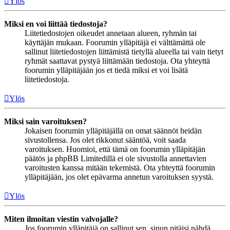
Ylös
Miksi en voi liittää tiedostoja?
Liitetiedostojen oikeudet annetaan alueen, ryhmän tai
käyttäjän mukaan. Foorumin ylläpitäjä ei välttämättä ole
sallinut liitetiedostojen liittämistä tietyllä alueella tai vain tietyt
ryhmät saattavat pystyä liittämään tiedostoja. Ota yhteyttä
foorumin ylläpitäjään jos et tiedä miksi et voi lisätä
liitetiedostoja.
Ylös
Miksi sain varoituksen?
Jokaisen foorumin ylläpitäjällä on omat säännöt heidän
sivustollensa. Jos olet rikkonut sääntöä, voit saada
varoituksen. Huomioi, että tämä on foorumin ylläpitäjän
päätös ja phpBB Limitedillä ei ole sivustolla annettavien
varoitusten kanssa mitään tekemistä. Ota yhteyttä foorumin
ylläpitäjään, jos olet epävarma annetun varoituksen syystä.
Ylös
Miten ilmoitan viestin valvojalle?
Jos foorumin ylläpitäjä on sallinut sen, sinun pitäisi nähdä