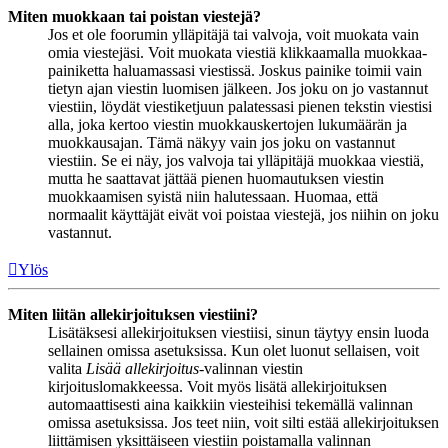
Miten muokkaan tai poistan viestejä?
Jos et ole foorumin ylläpitäjä tai valvoja, voit muokata vain
omia viestejäsi. Voit muokata viestiä klikkaamalla muokkaa-
painiketta haluamassasi viestissä. Joskus painike toimii vain
tietyn ajan viestin luomisen jälkeen. Jos joku on jo vastannut
viestiin, löydät viestiketjuun palatessasi pienen tekstin viestisi
alla, joka kertoo viestin muokkauskertojen lukumäärän ja
muokkausajan. Tämä näkyy vain jos joku on vastannut
viestiin. Se ei näy, jos valvoja tai ylläpitäjä muokkaa viestiä,
mutta he saattavat jättää pienen huomautuksen viestin
muokkaamisen syistä niin halutessaan. Huomaa, että
normaalit käyttäjät eivät voi poistaa viestejä, jos niihin on joku
vastannut.
Ylös
Miten liitän allekirjoituksen viestiini?
Lisätäksesi allekirjoituksen viestiisi, sinun täytyy ensin luoda
sellainen omissa asetuksissa. Kun olet luonut sellaisen, voit
valita
Lisää allekirjoitus
-valinnan viestin
kirjoituslomakkeessa. Voit myös lisätä allekirjoituksen
automaattisesti aina kaikkiin viesteihisi tekemällä valinnan
omissa asetuksissa. Jos teet niin, voit silti estää allekirjoituksen
liittämisen yksittäiseen viestiin poistamalla valinnan