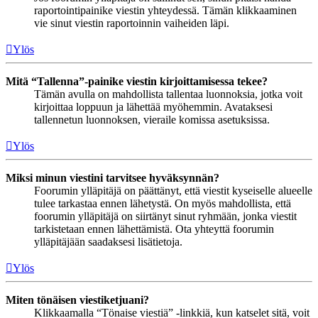
raportointipainike viestin yhteydessä. Tämän klikkaaminen
vie sinut viestin raportoinnin vaiheiden läpi.
Ylös
Mitä “Tallenna”-painike viestin kirjoittamisessa tekee?
Tämän avulla on mahdollista tallentaa luonnoksia, jotka voit
kirjoittaa loppuun ja lähettää myöhemmin. Avataksesi
tallennetun luonnoksen, vieraile komissa asetuksissa.
Ylös
Miksi minun viestini tarvitsee hyväksynnän?
Foorumin ylläpitäjä on päättänyt, että viestit kyseiselle alueelle
tulee tarkastaa ennen lähetystä. On myös mahdollista, että
foorumin ylläpitäjä on siirtänyt sinut ryhmään, jonka viestit
tarkistetaan ennen lähettämistä. Ota yhteyttä foorumin
ylläpitäjään saadaksesi lisätietoja.
Ylös
Miten tönäisen viestiketjuani?
Klikkaamalla “Tönaise viestiä” -linkkiä, kun katselet sitä, voit