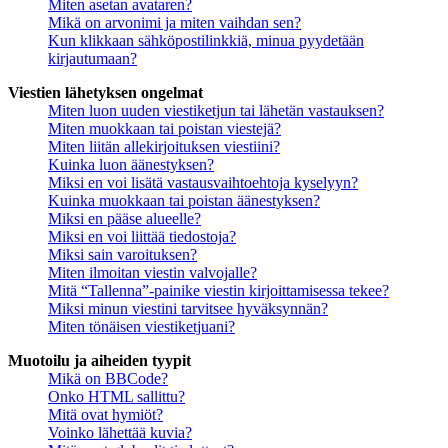
Miten asetan avataren?
Mikä on arvonimi ja miten vaihdan sen?
Kun klikkaan sähköpostilinkkiä, minua pyydetään
kirjautumaan?
Viestien lähetyksen ongelmat
Miten luon uuden viestiketjun tai lähetän vastauksen?
Miten muokkaan tai poistan viestejä?
Miten liitän allekirjoituksen viestiini?
Kuinka luon äänestyksen?
Miksi en voi lisätä vastausvaihtoehtoja kyselyyn?
Kuinka muokkaan tai poistan äänestyksen?
Miksi en pääse alueelle?
Miksi en voi liittää tiedostoja?
Miksi sain varoituksen?
Miten ilmoitan viestin valvojalle?
Mitä “Tallenna”-painike viestin kirjoittamisessa tekee?
Miksi minun viestini tarvitsee hyväksynnän?
Miten tönäisen viestiketjuani?
Muotoilu ja aiheiden tyypit
Mikä on BBCode?
Onko HTML sallittu?
Mitä ovat hymiöt?
Voinko lähettää kuvia?