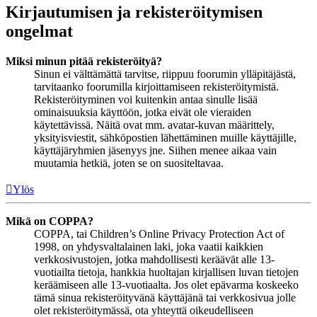
Kirjautumisen ja rekisteröitymisen
ongelmat
Miksi minun pitää rekisteröityä?
Sinun ei välttämättä tarvitse, riippuu foorumin ylläpitäjästä,
tarvitaanko foorumilla kirjoittamiseen rekisteröitymistä.
Rekisteröityminen voi kuitenkin antaa sinulle lisää
ominaisuuksia käyttöön, jotka eivät ole vieraiden
käytettävissä. Näitä ovat mm. avatar-kuvan määrittely,
yksityisviestit, sähköpostien lähettäminen muille käyttäjille,
käyttäjäryhmien jäsenyys jne. Siihen menee aikaa vain
muutamia hetkiä, joten se on suositeltavaa.
Ylös
Mikä on COPPA?
COPPA, tai Children’s Online Privacy Protection Act of
1998, on yhdysvaltalainen laki, joka vaatii kaikkien
verkkosivustojen, jotka mahdollisesti keräävät alle 13-
vuotiailta tietoja, hankkia huoltajan kirjallisen luvan tietojen
keräämiseen alle 13-vuotiaalta. Jos olet epävarma koskeeko
tämä sinua rekisteröityvänä käyttäjänä tai verkkosivua jolle
olet rekisteröitymässä, ota yhteyttä oikeudelliseen