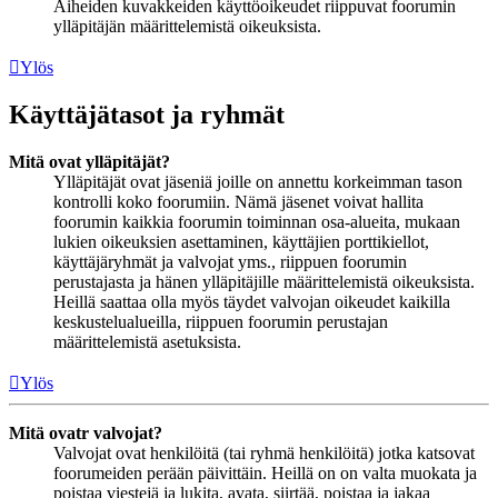
Aiheiden kuvakkeiden käyttöoikeudet riippuvat foorumin
ylläpitäjän määrittelemistä oikeuksista.
Ylös
Käyttäjätasot ja ryhmät
Mitä ovat ylläpitäjät?
Ylläpitäjät ovat jäseniä joille on annettu korkeimman tason
kontrolli koko foorumiin. Nämä jäsenet voivat hallita
foorumin kaikkia foorumin toiminnan osa-alueita, mukaan
lukien oikeuksien asettaminen, käyttäjien porttikiellot,
käyttäjäryhmät ja valvojat yms., riippuen foorumin
perustajasta ja hänen ylläpitäjille määrittelemistä oikeuksista.
Heillä saattaa olla myös täydet valvojan oikeudet kaikilla
keskustelualueilla, riippuen foorumin perustajan
määrittelemistä asetuksista.
Ylös
Mitä ovatr valvojat?
Valvojat ovat henkilöitä (tai ryhmä henkilöitä) jotka katsovat
foorumeiden perään päivittäin. Heillä on on valta muokata ja
poistaa viestejä ja lukita, avata, siirtää, poistaa ja jakaa