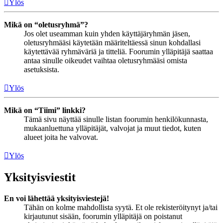
Ylös
Mikä on “oletusryhmä”?
Jos olet useamman kuin yhden käyttäjäryhmän jäsen,
oletusryhmääsi käytetään määriteltäessä sinun kohdallasi
käytettävää ryhmäväriä ja titteliä. Foorumin ylläpitäjä saattaa
antaa sinulle oikeudet vaihtaa oletusryhmääsi omista
asetuksista.
Ylös
Mikä on “Tiimi” linkki?
Tämä sivu näyttää sinulle listan foorumin henkilökunnasta,
mukaanluettuna ylläpitäjät, valvojat ja muut tiedot, kuten
alueet joita he valvovat.
Ylös
Yksityisviestit
En voi lähettää yksityisviestejä!
Tähän on kolme mahdollista syytä. Et ole rekisteröitynyt ja/tai
kirjautunut sisään, foorumin ylläpitäjä on poistanut