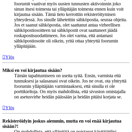
foorumit vaativat myös uusien tunnusten aktivoinnin joko
sinun itsesi toimesta tai ylläpitäjän toimesta ennen kuin voit
kirjautua sisään. Tämä tieto kerrottiin rekisteröitymisen
yhteydessä. Jos sinulle lähetettiin sähköpostia, seuraa ohjeita.
Jos et saanut sähköpostia, olet saattanut antaa virheellisen
sähköpostiosoitteen tai sähköpostit ovat saattaneet jäädä
roskapostisuodattimeen. Jos olet varma, että antamasi
sähköpostiosoite oli oikein, yritä ottaa yhteyttä foorumin
ylläpitäjään.
Ylös
Miksi en voi kirjautua sisään?
Tämän tapahtumiseen on useita syitä. Ensin, varmista että
tunnuksesi ja salasanasi ovat oikein. Jos ne ovat, ota yhteyttä
foorumin ylläpitäjään varmistaaksesi, että sinulla ei ole
porttikieltoja. On myös mahdollista, että sivuston omistajalla
on asetusvirhe heidän päässään ja heidän pitäisi korjata se.
Ylös
Rekisteröidyin joskus aiemmin, mutta en voi enää kirjautua
sisään?!
On mahdollista, että ylläpitäjä on poistanut käyttäjätilisi