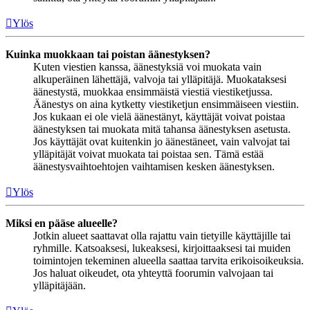
Ylös
Kuinka muokkaan tai poistan äänestyksen?
Kuten viestien kanssa, äänestyksiä voi muokata vain
alkuperäinen lähettäjä, valvoja tai ylläpitäjä. Muokataksesi
äänestystä, muokkaa ensimmäistä viestiä viestiketjussa.
Äänestys on aina kytketty viestiketjun ensimmäiseen viestiin.
Jos kukaan ei ole vielä äänestänyt, käyttäjät voivat poistaa
äänestyksen tai muokata mitä tahansa äänestyksen asetusta.
Jos käyttäjät ovat kuitenkin jo äänestäneet, vain valvojat tai
ylläpitäjät voivat muokata tai poistaa sen. Tämä estää
äänestysvaihtoehtojen vaihtamisen kesken äänestyksen.
Ylös
Miksi en pääse alueelle?
Jotkin alueet saattavat olla rajattu vain tietyille käyttäjille tai
ryhmille. Katsoaksesi, lukeaksesi, kirjoittaaksesi tai muiden
toimintojen tekeminen alueella saattaa tarvita erikoisoikeuksia.
Jos haluat oikeudet, ota yhteyttä foorumin valvojaan tai
ylläpitäjään.