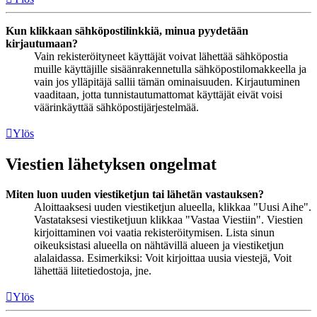
Kun klikkaan sähköpostilinkkiä, minua pyydetään
kirjautumaan?
Vain rekisteröityneet käyttäjät voivat lähettää sähköpostia
muille käyttäjille sisäänrakennetulla sähköpostilomakkeella ja
vain jos ylläpitäjä sallii tämän ominaisuuden. Kirjautuminen
vaaditaan, jotta tunnistautumattomat käyttäjät eivät voisi
väärinkäyttää sähköpostijärjestelmää.
Ylös
Viestien lähetyksen ongelmat
Miten luon uuden viestiketjun tai lähetän vastauksen?
Aloittaaksesi uuden viestiketjun alueella, klikkaa "Uusi Aihe".
Vastataksesi viestiketjuun klikkaa "Vastaa Viestiin". Viestien
kirjoittaminen voi vaatia rekisteröitymisen. Lista sinun
oikeuksistasi alueella on nähtävillä alueen ja viestiketjun
alalaidassa. Esimerkiksi: Voit kirjoittaa uusia viestejä, Voit
lähettää liitetiedostoja, jne.
Ylös