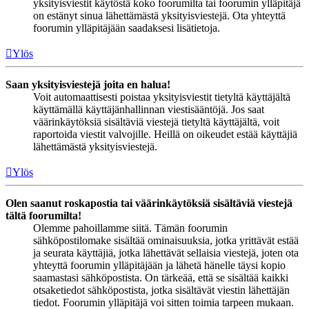
yksityisviestit käytöstä koko foorumilta tai foorumin ylläpitäjä
on estänyt sinua lähettämästä yksityisviestejä. Ota yhteyttä
foorumin ylläpitäjään saadaksesi lisätietoja.
Ylös
Saan yksityisviestejä joita en halua!
Voit automaattisesti poistaa yksityisviestit tietyltä käyttäjältä
käyttämällä käyttäjänhallinnan viestisääntöjä. Jos saat
väärinkäytöksiä sisältäviä viestejä tietyltä käyttäjältä, voit
raportoida viestit valvojille. Heillä on oikeudet estää käyttäjiä
lähettämästä yksityisviestejä.
Ylös
Olen saanut roskapostia tai väärinkäytöksiä sisältäviä viestejä
tältä foorumilta!
Olemme pahoillamme siitä. Tämän foorumin
sähköpostilomake sisältää ominaisuuksia, jotka yrittävät estää
ja seurata käyttäjiä, jotka lähettävät sellaisia viestejä, joten ota
yhteyttä foorumin ylläpitäjään ja lähetä hänelle täysi kopio
saamastasi sähköpostista. On tärkeää, että se sisältää kaikki
otsaketiedot sähköpostista, jotka sisältävät viestin lähettäjän
tiedot. Foorumin ylläpitäjä voi sitten toimia tarpeen mukaan.