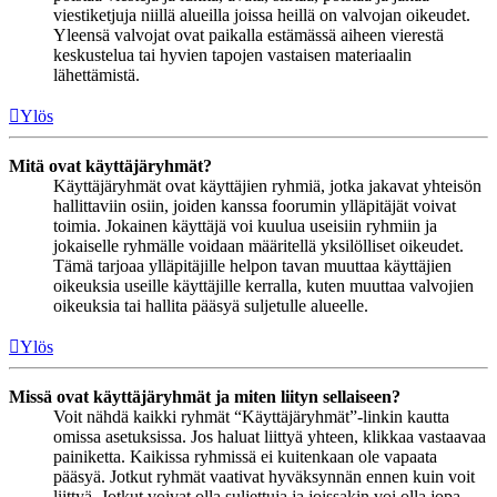
viestiketjuja niillä alueilla joissa heillä on valvojan oikeudet.
Yleensä valvojat ovat paikalla estämässä aiheen vierestä
keskustelua tai hyvien tapojen vastaisen materiaalin
lähettämistä.
Ylös
Mitä ovat käyttäjäryhmät?
Käyttäjäryhmät ovat käyttäjien ryhmiä, jotka jakavat yhteisön
hallittaviin osiin, joiden kanssa foorumin ylläpitäjät voivat
toimia. Jokainen käyttäjä voi kuulua useisiin ryhmiin ja
jokaiselle ryhmälle voidaan määritellä yksilölliset oikeudet.
Tämä tarjoaa ylläpitäjille helpon tavan muuttaa käyttäjien
oikeuksia useille käyttäjille kerralla, kuten muuttaa valvojien
oikeuksia tai hallita pääsyä suljetulle alueelle.
Ylös
Missä ovat käyttäjäryhmät ja miten liityn sellaiseen?
Voit nähdä kaikki ryhmät “Käyttäjäryhmät”-linkin kautta
omissa asetuksissa. Jos haluat liittyä yhteen, klikkaa vastaavaa
painiketta. Kaikissa ryhmissä ei kuitenkaan ole vapaata
pääsyä. Jotkut ryhmät vaativat hyväksynnän ennen kuin voit
liittyä. Jotkut voivat olla suljettuja ja joissakin voi olla jopa