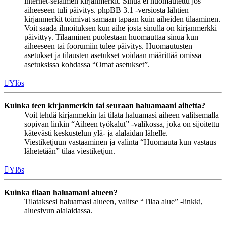
internet-selaimen kirjanmerkit. Sinua ei huomautettu jos
aiheeseen tuli päivitys. phpBB 3.1 -versiosta lähtien
kirjanmerkit toimivat samaan tapaan kuin aiheiden tilaaminen.
Voit saada ilmoituksen kun aihe josta sinulla on kirjanmerkki
päivittyy. Tilaaminen puolestaan huomauttaa sinua kun
aiheeseen tai foorumiin tulee päivitys. Huomautusten
asetukset ja tilausten asetukset voidaan määrittää omissa
asetuksissa kohdassa “Omat asetukset”.
Ylös
Kuinka teen kirjanmerkin tai seuraan haluamaani aihetta?
Voit tehdä kirjanmekin tai tilata haluamasi aiheen valitsemalla
sopivan linkin “Aiheen työkalut” -valikossa, joka on sijoitettu
kätevästi keskustelun ylä- ja alalaidan lähelle.
Viestiketjuun vastaaminen ja valinta “Huomauta kun vastaus
lähetetään” tilaa viestiketjun.
Ylös
Kuinka tilaan haluamani alueen?
Tilataksesi haluamasi alueen, valitse “Tilaa alue” -linkki,
aluesivun alalaidassa.