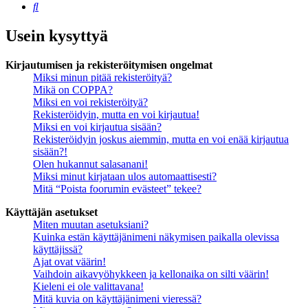
Etsi
Usein kysyttyä
Kirjautumisen ja rekisteröitymisen ongelmat
Miksi minun pitää rekisteröityä?
Mikä on COPPA?
Miksi en voi rekisteröityä?
Rekisteröidyin, mutta en voi kirjautua!
Miksi en voi kirjautua sisään?
Rekisteröidyin joskus aiemmin, mutta en voi enää kirjautua
sisään?!
Olen hukannut salasanani!
Miksi minut kirjataan ulos automaattisesti?
Mitä “Poista foorumin evästeet” tekee?
Käyttäjän asetukset
Miten muutan asetuksiani?
Kuinka estän käyttäjänimeni näkymisen paikalla olevissa
käyttäjissä?
Ajat ovat väärin!
Vaihdoin aikavyöhykkeen ja kellonaika on silti väärin!
Kieleni ei ole valittavana!
Mitä kuvia on käyttäjänimeni vieressä?