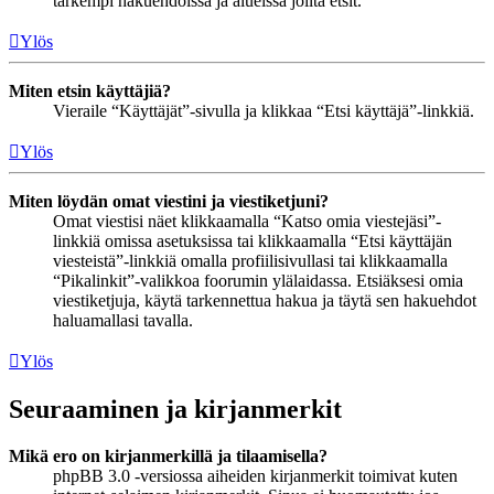
tarkempi hakuehdoissa ja alueissa joilta etsit.
Ylös
Miten etsin käyttäjiä?
Vieraile “Käyttäjät”-sivulla ja klikkaa “Etsi käyttäjä”-linkkiä.
Ylös
Miten löydän omat viestini ja viestiketjuni?
Omat viestisi näet klikkaamalla “Katso omia viestejäsi”-
linkkiä omissa asetuksissa tai klikkaamalla “Etsi käyttäjän
viesteistä”-linkkiä omalla profiilisivullasi tai klikkaamalla
“Pikalinkit”-valikkoa foorumin ylälaidassa. Etsiäksesi omia
viestiketjuja, käytä tarkennettua hakua ja täytä sen hakuehdot
haluamallasi tavalla.
Ylös
Seuraaminen ja kirjanmerkit
Mikä ero on kirjanmerkillä ja tilaamisella?
phpBB 3.0 -versiossa aiheiden kirjanmerkit toimivat kuten