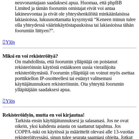
neuvonantajaan saadaksesi apua. Huomaa, että phpBB
Limited ja tämän foorumin omistajat eivät voi antaa
lakineuvontaa ja eivät ole yhteyshenkilöitä minkäänlaisissa
lakiasioissa, lukuunottamatta kysymystä “Keneen minun tulee
olla yhteydessä väärinkäytöstapauksissa tai lakiasioissa tähän
foorumiin liittyen?”.
Ylös
Miksi en voi rekisteröityä?
On mahdollista, että foorumin ylläpitäjä on poistanut
rekisteröinnin käytöstä estääkseen uusia vierailijoita
rekisteröitymästä. Foorumin ylläpitäjä on voinut myös asettaa
porttikiellon IP-osoitteellesi tai estänyt valitsemasi
käyttäjätunnuksen rekisteröinnin. Ota yhteyttä foorumin
ylläpitäjään saadaksesi apua.
Ylös
Rekisteröidyin, mutta en voi kirjautua!
Tarkista ensin käyttäjätunnuksesi ja salasanasi. Jos ne ovat
oikein, yksi kahdesta asiasta on saattanut tapahtua. Jos
COPPA-tuki on käytössä ja määrittelit olevasi alle 13-vuotias
rekisteröityessäsi, sinun tulee seurata saamiasi ohjeita. Jotkut