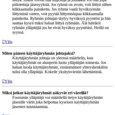
piilotettuja jäsenyyksiä. Jos ryhmä on avoin, voit liittyä siihen
klikkaamalla painiketta. Jos ryhmä vaatii hyväksynnän
liittymistä varten, voit pyytää liittymislupaa klikkaamalla
painiketta. Ryhmän johtajan täytyy hyväksyä pyyntösi ja hän
saattaa kysyä miksi haluat liittyä ryhmään. Älä häiriköi
ryhmän ylläpitäjiä jos he eivät hyväksy pyyntöäsi. Heillä on
syynsä.
Ylös
Miten pääsen käyttäjäryhmän johtajaksi?
Käyttäjäryhmän johtaja on yleensä määritelty, kun
käyttäjäryhmät on alunperin luotu ylläpitäjän toimesta. Jos
haluat luoda käyttäjäryhmän, ensimmäinen yhteyshenkilösi
tulisi olla ylläpitäjä. Kokeile yksityisviestin lähettämistä.
Ylös
Miksi jotkut käyttäjäryhmät näkyvät eri väreillä?
Foorumin ylläpitäjä voi määritellä tietyn käyttäjäryhmän
jäsenille värin joka helpottaa kyseisen käyttäjäryhmän
jäsenten tunnistamista.