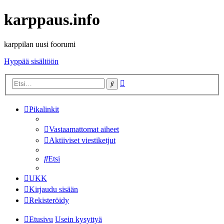
karppaus.info
karppilan uusi foorumi
Hyppää sisältöön
Tarkennettu
Etsi
haku
Pikalinkit
Vastaamattomat aiheet
Aktiiviset viestiketjut
Etsi
UKK
Kirjaudu sisään
Rekisteröidy
Etusivu
Usein kysyttyä