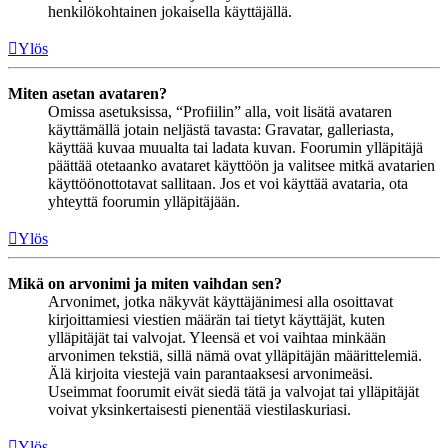
henkilökohtainen jokaisella käyttäjällä.
Ylös
Miten asetan avataren?
Omissa asetuksissa, “Profiilin” alla, voit lisätä avataren
käyttämällä jotain neljästä tavasta: Gravatar, galleriasta,
käyttää kuvaa muualta tai ladata kuvan. Foorumin ylläpitäjä
päättää otetaanko avataret käyttöön ja valitsee mitkä avatarien
käyttöönottotavat sallitaan. Jos et voi käyttää avataria, ota
yhteyttä foorumin ylläpitäjään.
Ylös
Mikä on arvonimi ja miten vaihdan sen?
Arvonimet, jotka näkyvät käyttäjänimesi alla osoittavat
kirjoittamiesi viestien määrän tai tietyt käyttäjät, kuten
ylläpitäjät tai valvojat. Yleensä et voi vaihtaa minkään
arvonimen tekstiä, sillä nämä ovat ylläpitäjän määrittelemiä.
Älä kirjoita viestejä vain parantaaksesi arvonimeäsi.
Useimmat foorumit eivät siedä tätä ja valvojat tai ylläpitäjät
voivat yksinkertaisesti pienentää viestilaskuriasi.
Ylös