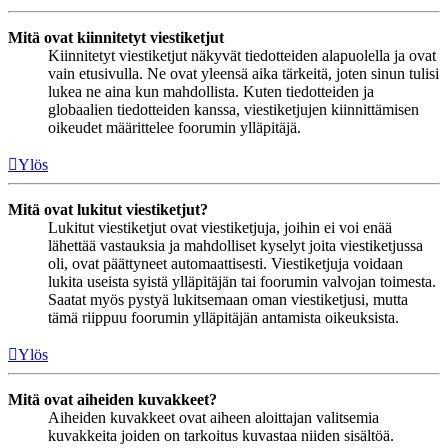
Mitä ovat kiinnitetyt viestiketjut
Kiinnitetyt viestiketjut näkyvät tiedotteiden alapuolella ja ovat
vain etusivulla. Ne ovat yleensä aika tärkeitä, joten sinun tulisi
lukea ne aina kun mahdollista. Kuten tiedotteiden ja
globaalien tiedotteiden kanssa, viestiketjujen kiinnittämisen
oikeudet määrittelee foorumin ylläpitäjä.
Ylös
Mitä ovat lukitut viestiketjut?
Lukitut viestiketjut ovat viestiketjuja, joihin ei voi enää
lähettää vastauksia ja mahdolliset kyselyt joita viestiketjussa
oli, ovat päättyneet automaattisesti. Viestiketjuja voidaan
lukita useista syistä ylläpitäjän tai foorumin valvojan toimesta.
Saatat myös pystyä lukitsemaan oman viestiketjusi, mutta
tämä riippuu foorumin ylläpitäjän antamista oikeuksista.
Ylös
Mitä ovat aiheiden kuvakkeet?
Aiheiden kuvakkeet ovat aiheen aloittajan valitsemia
kuvakkeita joiden on tarkoitus kuvastaa niiden sisältöä.