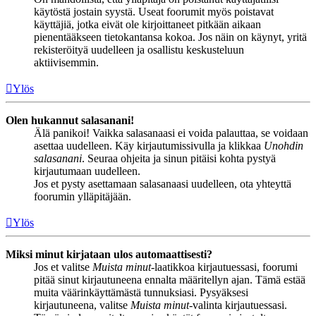
käytöstä jostain syystä. Useat foorumit myös poistavat
käyttäjiä, jotka eivät ole kirjoittaneet pitkään aikaan
pienentääkseen tietokantansa kokoa. Jos näin on käynyt, yritä
rekisteröityä uudelleen ja osallistu keskusteluun
aktiivisemmin.
Ylös
Olen hukannut salasanani!
Älä panikoi! Vaikka salasanaasi ei voida palauttaa, se voidaan
asettaa uudelleen. Käy kirjautumissivulla ja klikkaa
Unohdin
salasanani
. Seuraa ohjeita ja sinun pitäisi kohta pystyä
kirjautumaan uudelleen.
Jos et pysty asettamaan salasanaasi uudelleen, ota yhteyttä
foorumin ylläpitäjään.
Ylös
Miksi minut kirjataan ulos automaattisesti?
Jos et valitse
Muista minut
-laatikkoa kirjautuessasi, foorumi
pitää sinut kirjautuneena ennalta määritellyn ajan. Tämä estää
muita väärinkäyttämästä tunnuksiasi. Pysyäksesi
kirjautuneena, valitse
Muista minut
-valinta kirjautuessasi.