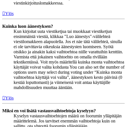
viestinkirjoituslomakkeessa.
Ylös
Kuinka luon äänestyksen?
Kun kirjoitat uuta viestiketjua tai muokkaat viestiketjun
ensimmäistä viestiä, klikkaa "Luo äänestys"-välilehteä
viestilomakkeen alapuolella. Jos et näe tätä välilehteä, sinulla
ei ole tarvittavia oikeuksia äänestysten luomiseen. Syötä
otsikko ja ainakin kaksi vaihtoehtoa niille varattuihin kenttiin.
Varmista että jokainen vaihtoehto on omalla rivillään
tekstikentässä. Voit myös määritellä kuinka monta vaihtoehtoa
käyttäjät voivat valita kohdasta You can also set the number of
options users may select during voting under “Kuinka monta
vaihtoehtoa käyttäjä voi valita”, äänestyksen kesto päivinä (0
kestää loputtomasti) ja viimeisenä voit antaa käyttäjille
mahdollisuuden muuttaa ääntään.
Ylös
Miksi en voi lisätä vastausvaihtoehtoja kyselyyn?
Kyselyn vastausvaihtoehtojen määrä on foorumin ylläpitäjän
määrittelemä. Jos tarvitset enemmän vaihtoehtoja kuin on
sallittu, ota yhteyttä foorumin ylläpitäjään.