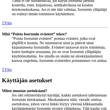
Tämä ei ole suositeltavaa, jos käytät foorumia jaetulta
koneelta, esim. kirjastossa, nettikahvilassa tai koulun
tietokoneluokassa. Jos et näe tätä valintaa, foorumin ylläpitäjä
on estänyt tämän toiminnon käyttämisen.
Ylös
Mitä “Poista foorumin evästeet” tekee?
“Poista foorumin evästeet” poistaa evästeet, jotka ovat
phpBB:n luomia. Ne tunnistavat sinut ja pitävät sinut
kirjautuneena foorumille. Evästeet tarjoavat myös toimintoja,
kuten luettujen seurantaa, jos ne ovat foorumin ylläpitäjän
käyttöönottamia. Jos sinulla on sisään tai uloskirjautumisen
kanssa ongelmia, foorumin evästeiden poistaminen voi auttaa.
Ylös
Käyttäjän asetukset
Miten muutan asetuksiani?
Jos olet rekisteröitynyt käyttäjä, kaikki asetuksesi tallennetaan
foorumin tietokantaan. Muokataksesi niitä, vieraile omissa
asetuksissa, johon vievä linkki löytyy yleensä klikkaamalla
käyttäjänimeäsi foorumin sivujen ylälaidassa. Tätä kautta voit