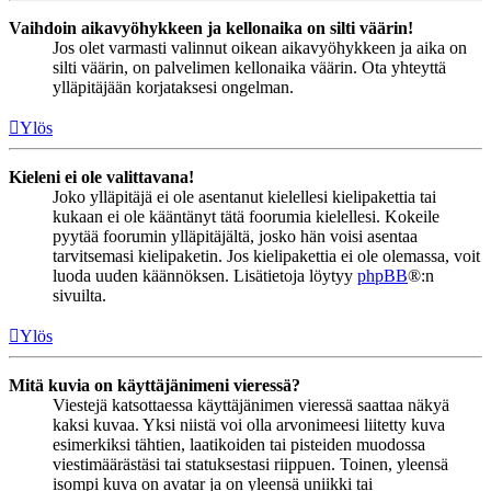
Vaihdoin aikavyöhykkeen ja kellonaika on silti väärin!
Jos olet varmasti valinnut oikean aikavyöhykkeen ja aika on
silti väärin, on palvelimen kellonaika väärin. Ota yhteyttä
ylläpitäjään korjataksesi ongelman.
Ylös
Kieleni ei ole valittavana!
Joko ylläpitäjä ei ole asentanut kielellesi kielipakettia tai
kukaan ei ole kääntänyt tätä foorumia kielellesi. Kokeile
pyytää foorumin ylläpitäjältä, josko hän voisi asentaa
tarvitsemasi kielipaketin. Jos kielipakettia ei ole olemassa, voit
luoda uuden käännöksen. Lisätietoja löytyy
phpBB
®:n
sivuilta.
Ylös
Mitä kuvia on käyttäjänimeni vieressä?
Viestejä katsottaessa käyttäjänimen vieressä saattaa näkyä
kaksi kuvaa. Yksi niistä voi olla arvonimeesi liitetty kuva
esimerkiksi tähtien, laatikoiden tai pisteiden muodossa
viestimäärästäsi tai statuksestasi riippuen. Toinen, yleensä
isompi kuva on avatar ja on yleensä uniikki tai