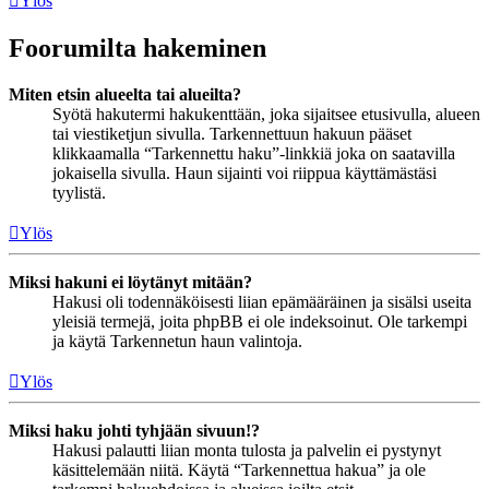
Ylös
Foorumilta hakeminen
Miten etsin alueelta tai alueilta?
Syötä hakutermi hakukenttään, joka sijaitsee etusivulla, alueen
tai viestiketjun sivulla. Tarkennettuun hakuun pääset
klikkaamalla “Tarkennettu haku”-linkkiä joka on saatavilla
jokaisella sivulla. Haun sijainti voi riippua käyttämästäsi
tyylistä.
Ylös
Miksi hakuni ei löytänyt mitään?
Hakusi oli todennäköisesti liian epämääräinen ja sisälsi useita
yleisiä termejä, joita phpBB ei ole indeksoinut. Ole tarkempi
ja käytä Tarkennetun haun valintoja.
Ylös
Miksi haku johti tyhjään sivuun!?
Hakusi palautti liian monta tulosta ja palvelin ei pystynyt
käsittelemään niitä. Käytä “Tarkennettua hakua” ja ole