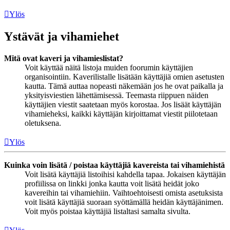
Ylös
Ystävät ja vihamiehet
Mitä ovat kaveri ja vihamieslistat?
Voit käyttää näitä listoja muiden foorumin käyttäjien
organisointiin. Kaverilistalle lisätään käyttäjiä omien asetusten
kautta. Tämä auttaa nopeasti näkemään jos he ovat paikalla ja
yksityisviestien lähettämisessä. Teemasta riippuen näiden
käyttäjien viestit saatetaan myös korostaa. Jos lisäät käyttäjän
vihamieheksi, kaikki käyttäjän kirjoittamat viestit piilotetaan
oletuksena.
Ylös
Kuinka voin lisätä / poistaa käyttäjiä kavereista tai vihamiehistä
Voit lisätä käyttäjiä listoihisi kahdella tapaa. Jokaisen käyttäjän
profiilissa on linkki jonka kautta voit lisätä heidät joko
kavereihin tai vihamiehiin. Vaihtoehtoisesti omista asetuksista
voit lisätä käyttäjiä suoraan syöttämällä heidän käyttäjänimen.
Voit myös poistaa käyttäjiä listaltasi samalta sivulta.