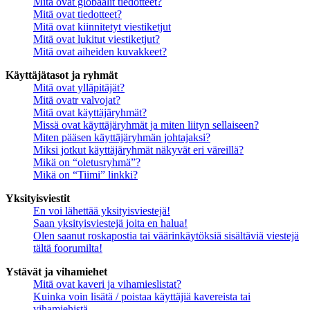
Mitä ovat globaalit tiedotteet?
Mitä ovat tiedotteet?
Mitä ovat kiinnitetyt viestiketjut
Mitä ovat lukitut viestiketjut?
Mitä ovat aiheiden kuvakkeet?
Käyttäjätasot ja ryhmät
Mitä ovat ylläpitäjät?
Mitä ovatr valvojat?
Mitä ovat käyttäjäryhmät?
Missä ovat käyttäjäryhmät ja miten liityn sellaiseen?
Miten pääsen käyttäjäryhmän johtajaksi?
Miksi jotkut käyttäjäryhmät näkyvät eri väreillä?
Mikä on “oletusryhmä”?
Mikä on “Tiimi” linkki?
Yksityisviestit
En voi lähettää yksityisviestejä!
Saan yksityisviestejä joita en halua!
Olen saanut roskapostia tai väärinkäytöksiä sisältäviä viestejä
tältä foorumilta!
Ystävät ja vihamiehet
Mitä ovat kaveri ja vihamieslistat?
Kuinka voin lisätä / poistaa käyttäjiä kavereista tai
vihamiehistä