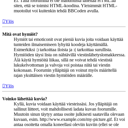
Ei. Tällä foorumilla ei ole mahdollista lähettää HTML:ää
siten, että se toimisi HTML-koodina. Yleisimmät HTML-
muotoilut voi kuitenkin tehdä BBCoden avulla.
Ylös
Mitä ovat hymiöt?
Hymiöt tai emoticonit ovat pieniä kuvia joita voidaan käyttää
tunteiden ilmaisemiseen lyhyitä koodeja käyttämällä.
Esimerkiksi :) tarkoittaa iloista ja :( tarkoittaa surullista.
Hymiöiden täysi lista on nähtävillä viestinlähetyslomakkeessa.
Älä käytä hymiöitä liikaa, sillä ne voivat tehdä viestistä
lukukelvottoman ja valvoja voi poistaa niitä tai viestin
kokonaan. Foorumin ylläpitäjä on voinut myös määritellä
rajan yksittäisen viestin hymiöiden määrälle.
Ylös
Voinko lähettää kuvia?
Kyllä, kuvia voidaan käyttää viesteissäsi. Jos ylläpitäjä on
sallinut liitteet, voit mahdollisesti ladata kuvan foorumille.
Muutoin sinun täytyy antaa osoite julkisesti saatavilla olevaan
kuvaan, esim. http://www.example.com/my-picture.gif. Et voi
antaa osoitetta omalla koneellasi oleviin kuviin (ellei se ole