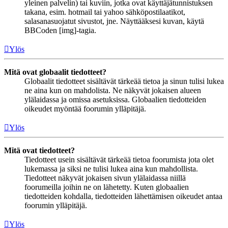
yleinen palvelin) tai kuviin, jotka ovat käyttäjätunnistuksen
takana, esim. hotmail tai yahoo sähköpostilaatikot,
salasanasuojatut sivustot, jne. Näyttääksesi kuvan, käytä
BBCoden [img]-tagia.
Ylös
Mitä ovat globaalit tiedotteet?
Globaalit tiedotteet sisältävät tärkeää tietoa ja sinun tulisi lukea
ne aina kun on mahdolista. Ne näkyvät jokaisen alueen
ylälaidassa ja omissa asetuksissa. Globaalien tiedotteiden
oikeudet myöntää foorumin ylläpitäjä.
Ylös
Mitä ovat tiedotteet?
Tiedotteet usein sisältävät tärkeää tietoa foorumista jota olet
lukemassa ja siksi ne tulisi lukea aina kun mahdollista.
Tiedotteet näkyvät jokaisen sivun ylälaidassa niillä
foorumeilla joihin ne on lähetetty. Kuten globaalien
tiedotteiden kohdalla, tiedotteiden lähettämisen oikeudet antaa
foorumin ylläpitäjä.
Ylös