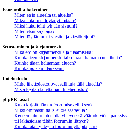
Foorumilta hakeminen
Miten etsin alueelta tai alueilta?
Miksi hakuni ei löytänyt mitään?
Miksi haku johti tyhjään sivuun!?
Miten etsin käyttäjiä?
Miten löydän omat viestini ja viestiketjuni?
Seuraaminen ja kirjanmerkit
Mikä ero on kirjanmerkillä ja tilaamisella?
Kuinka teen kirjanmerkin tai seuraan haluamaani aihetta?
Kuinka tilaan haluamani alueen?
Kuinka poistan tilaukseni?
Liitetiedostot
Mitkä liitetiedostot ovat sallittuja tällä alueella?
Mistä löydän lähettämäni liitetiedostot?
phpBB -asiat
Kuka kirjoitti tämän foorumisovelluksen?
Miksi ominaisuutta X ei ole saatavilla?
Keneen minun tulee olla yhteydessä väärinkäytöstapauksissa
tai lakiasioissa tähän foorumiin liittyen?
Kuinka otan yhteyttä foorumin ylläpitäjään?