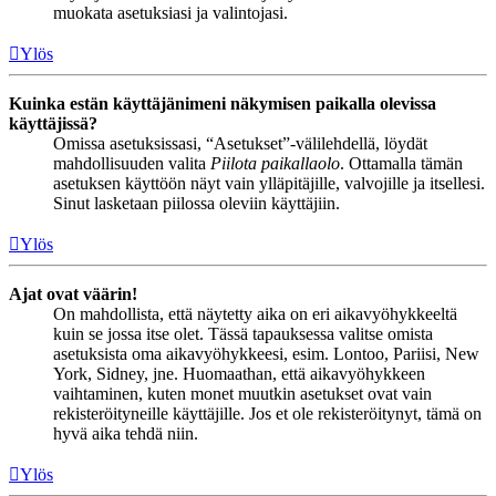
muokata asetuksiasi ja valintojasi.
Ylös
Kuinka estän käyttäjänimeni näkymisen paikalla olevissa
käyttäjissä?
Omissa asetuksissasi, “Asetukset”-välilehdellä, löydät
mahdollisuuden valita
Piilota paikallaolo
. Ottamalla tämän
asetuksen käyttöön näyt vain ylläpitäjille, valvojille ja itsellesi.
Sinut lasketaan piilossa oleviin käyttäjiin.
Ylös
Ajat ovat väärin!
On mahdollista, että näytetty aika on eri aikavyöhykkeeltä
kuin se jossa itse olet. Tässä tapauksessa valitse omista
asetuksista oma aikavyöhykkeesi, esim. Lontoo, Pariisi, New
York, Sidney, jne. Huomaathan, että aikavyöhykkeen
vaihtaminen, kuten monet muutkin asetukset ovat vain
rekisteröityneille käyttäjille. Jos et ole rekisteröitynyt, tämä on
hyvä aika tehdä niin.
Ylös