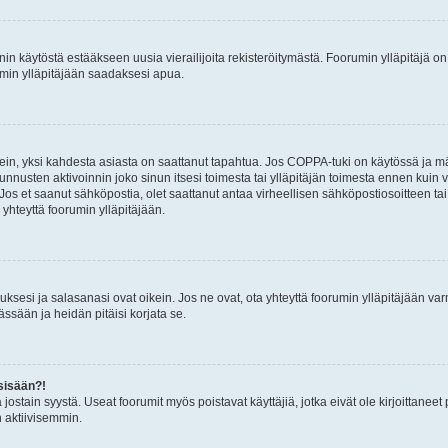
nin käytöstä estääkseen uusia vierailijoita rekisteröitymästä. Foorumin ylläpitäjä on v
umin ylläpitäjään saadaksesi apua.
ein, yksi kahdesta asiasta on saattanut tapahtua. Jos COPPA-tuki on käytössä ja määri
nnusten aktivoinnin joko sinun itsesi toimesta tai ylläpitäjän toimesta ennen kuin vo
. Jos et saanut sähköpostia, olet saattanut antaa virheellisen sähköpostiosoitteen t
 yhteyttä foorumin ylläpitäjään.
sesi ja salasanasi ovat oikein. Jos ne ovat, ota yhteyttä foorumin ylläpitäjään varmi
ssään ja heidän pitäisi korjata se.
sisään?!
stä jostain syystä. Useat foorumit myös poistavat käyttäjiä, jotka eivät ole kirjoitta
n aktiivisemmin.