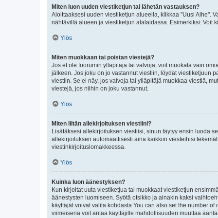
Miten luon uuden viestiketjun tai lähetän vastauksen?
Aloittaaksesi uuden viestiketjun alueella, klikkaa "Uusi Aihe". Va
nähtävillä alueen ja viestiketjun alalaidassa. Esimerkiksi: Voit kir
Ylös
Miten muokkaan tai poistan viestejä?
Jos et ole foorumin ylläpitäjä tai valvoja, voit muokata vain om
jälkeen. Jos joku on jo vastannut viestiin, löydät viestiketjuu
viestiin. Se ei näy, jos valvoja tai ylläpitäjä muokkaa viestiä,
viestejä, jos niihin on joku vastannut.
Ylös
Miten liitän allekirjoituksen viestiini?
Lisätäksesi allekirjoituksen viestiisi, sinun täytyy ensin luoda s
allekirjoituksen automaattisesti aina kaikkiin viesteihisi tekemäl
viestinkirjoituslomakkeessa.
Ylös
Kuinka luon äänestyksen?
Kun kirjoitat uuta viestiketjua tai muokkaat viestiketjun ensimmäi
äänestysten luomiseen. Syötä otsikko ja ainakin kaksi vaihtoehto
käyttäjät voivat valita kohdasta You can also set the number of
viimeisenä voit antaa käyttäjille mahdollisuuden muuttaa ääntä