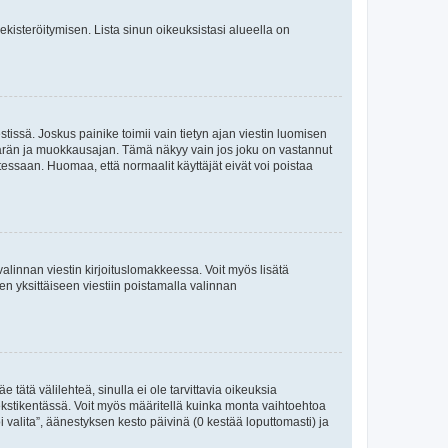
 rekisteröitymisen. Lista sinun oikeuksistasi alueella on
tissä. Joskus painike toimii vain tietyn ajan viestin luomisen
umäärän ja muokkausajan. Tämä näkyy vain jos joku on vastannut
tessaan. Huomaa, että normaalit käyttäjät eivät voi poistaa
valinnan viestin kirjoituslomakkeessa. Voit myös lisätä
isen yksittäiseen viestiin poistamalla valinnan
 tätä välilehteä, sinulla ei ole tarvittavia oikeuksia
 tekstikentässä. Voit myös määritellä kuinka monta vaihtoehtoa
 valita”, äänestyksen kesto päivinä (0 kestää loputtomasti) ja