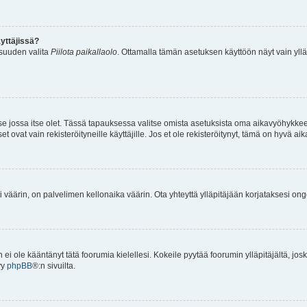
yttäjissä?
isuuden valita
Piilota paikallaolo
. Ottamalla tämän asetuksen käyttöön näyt vain ylläpit
 se jossa itse olet. Tässä tapauksessa valitse omista asetuksista oma aikavyöhykke
vat vain rekisteröityneille käyttäjille. Jos et ole rekisteröitynyt, tämä on hyvä aik
i väärin, on palvelimen kellonaika väärin. Ota yhteyttä ylläpitäjään korjataksesi on
an ei ole kääntänyt tätä foorumia kielellesi. Kokeile pyytää foorumin ylläpitäjältä, jos
yy
phpBB
®:n sivuilta.