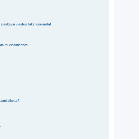
isältäviä viestejä tältä foorumilta!
sta tai vihamiehistä
aani aihetta?
a?