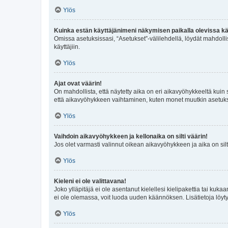
Ylös
Kuinka estän käyttäjänimeni näkymisen paikalla olevissa kä
Omissa asetuksissasi, “Asetukset”-välilehdellä, löydät mahdoll
käyttäjiin.
Ylös
Ajat ovat väärin!
On mahdollista, että näytetty aika on eri aikavyöhykkeeltä kuin
että aikavyöhykkeen vaihtaminen, kuten monet muutkin asetukset o
Ylös
Vaihdoin aikavyöhykkeen ja kellonaika on silti väärin!
Jos olet varmasti valinnut oikean aikavyöhykkeen ja aika on silt
Ylös
Kieleni ei ole valittavana!
Joko ylläpitäjä ei ole asentanut kielellesi kielipakettia tai kuka
ei ole olemassa, voit luoda uuden käännöksen. Lisätietoja löyt
Ylös