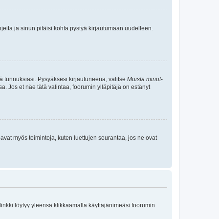
jeita ja sinun pitäisi kohta pystyä kirjautumaan uudelleen.
tä tunnuksiasi. Pysyäksesi kirjautuneena, valitse
Muista minut
-
sa. Jos et näe tätä valintaa, foorumin ylläpitäjä on estänyt
oavat myös toimintoja, kuten luettujen seurantaa, jos ne ovat
 linkki löytyy yleensä klikkaamalla käyttäjänimeäsi foorumin