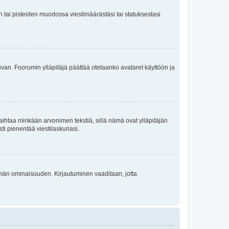
en tai pisteiden muodossa viestimäärästäsi tai statuksestasi
 kuvan. Foorumin ylläpitäjä päättää otetaanko avataret käyttöön ja
i vaihtaa minkään arvonimen tekstiä, sillä nämä ovat ylläpitäjän
sti pienentää viestilaskuriasi.
 tämän ominaisuuden. Kirjautuminen vaaditaan, jotta