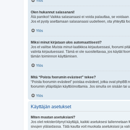
Ylös
Olen hukannut salasanani!
Älä panikoi! Vaikka salasanaasi ei voida palauttaa, se voidaan 
Jos et pysty asettamaan salasanaasi uudelleen, ota yhteyttä foo
Ylös
Miksi minut kirjataan ulos automaattisesti?
Jos et valitse
Muista minut
-laatikkoa kirjautuessasi, foorumi pi
valinta kirjautuessasi. Tämä ei ole suositeltavaa, jos käytät foo
tämän toiminnon käyttämisen.
Ylös
Mitä “Poista foorumin evästeet” tekee?
“Poista foorumin evästeet” poistaa evästeet, jotka ovat phpBB:n 
foorumin ylläpitäjän käyttöönottamia. Jos sinulla on sisään ta
Ylös
Käyttäjän asetukset
Miten muutan asetuksiani?
Jos olet rekisteröitynyt käyttäjä, kaikki asetuksesi tallennetaa
sivujen ylälaidassa. Tätä kautta voit muokata asetuksiasi ja vali