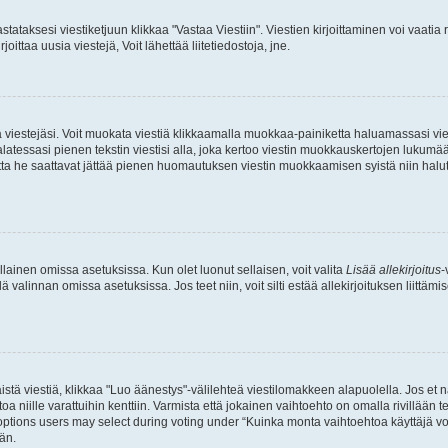
stataksesi viestiketjuun klikkaa "Vastaa Viestiin". Viestien kirjoittaminen voi vaatia
joittaa uusia viestejä, Voit lähettää liitetiedostoja, jne.
ia viestejäsi. Voit muokata viestiä klikkaamalla muokkaa-painiketta haluamassasi vies
n palatessasi pienen tekstin viestisi alla, joka kertoo viestin muokkauskertojen luk
 mutta he saattavat jättää pienen huomautuksen viestin muokkaamisen syistä niin halu
ellainen omissa asetuksissa. Kun olet luonut sellaisen, voit valita
Lisää allekirjoitus
-
lä valinnan omissa asetuksissa. Jos teet niin, voit silti estää allekirjoituksen liittäm
stä viestiä, klikkaa "Luo äänestys"-välilehteä viestilomakkeen alapuolella. Jos et näe
a niille varattuihin kenttiin. Varmista että jokainen vaihtoehto on omalla rivillään
 options users may select during voting under “Kuinka monta vaihtoehtoa käyttäjä voi
än.