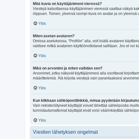
Mitä kuvia on käyttäjänimeni vieressä?
Viestejä katsottaessa käyttäjänimen vieressä saattaa näkyä kaksi
riippuen. Toinen, yleensä isompi kuva on avatar ja on yleensä un
Ylös
Miten asetan avataren?
Omissa asetuksissa, “Profiilin” alla, voit lisätä avataren käyttä
valitsee mitkä avatarien käyttöönottotavat sallitaan. Jos et voi k
Ylös
Mikä on arvonimi ja miten vaihdan sen?
Arvonimet, jotka näkyvät käyttäjänimesi alla osoittavat kirjoittam
määrittelemiä. Älä kirjoita viestejä vain parantaaksesi arvonimeäs
Ylös
Kun klikkaan sähköpostilinkkiä, minua pyydetään kirjautum
Vain rekisteröityneet käyttäjät voivat lähettää sähköpostia muil
tunnistautumattomat käyttäjät eivät voisi väärinkäyttää sähköpo
Ylös
Viestien lähetyksen ongelmat