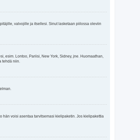
äjille, valvojille ja itsellesi. Sinut lasketaan piilossa oleviin
esi, esim. Lontoo, Pariisi, New York, Sidney, jne. Huomaathan,
a tehdä niin.
gelman.
ko hän voisi asentaa tarvitsemasi kielipaketin. Jos kielipakettia