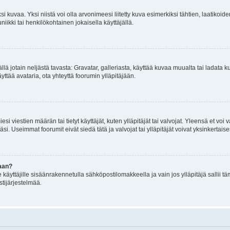
 kuvaa. Yksi niistä voi olla arvonimeesi liitetty kuva esimerkiksi tähtien, laatikoid
iikki tai henkilökohtainen jokaisella käyttäjällä.
mällä jotain neljästä tavasta: Gravatar, galleriasta, käyttää kuvaa muualta tai ladata
äyttää avataria, ota yhteyttä foorumin ylläpitäjään.
iesi viestien määrän tai tietyt käyttäjät, kuten ylläpitäjät tai valvojat. Yleensä et vo
i. Useimmat foorumit eivät siedä tätä ja valvojat tai ylläpitäjät voivat yksinkertaise
aan?
le käyttäjille sisäänrakennetulla sähköpostilomakkeella ja vain jos ylläpitäjä sallii
stijärjestelmää.