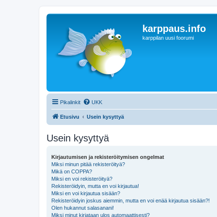
karppaus.info
karppilan uusi foorumi
Pikalinkit
UKK
Etusivu
Usein kysyttyä
Usein kysyttyä
Kirjautumisen ja rekisteröitymisen ongelmat
Miksi minun pitää rekisteröityä?
Mikä on COPPA?
Miksi en voi rekisteröityä?
Rekisteröidyin, mutta en voi kirjautua!
Miksi en voi kirjautua sisään?
Rekisteröidyin joskus aiemmin, mutta en voi enää kirjautua sisään?!
Olen hukannut salasanani!
Miksi minut kirjataan ulos automaattisesti?