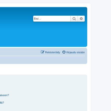
Etsi
Tarkennettu haku
Rekisteröidy
Kirjaudu sisään
laiseen?
llä?