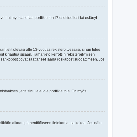
oinut myös asettaa porttikiellon IP-osoitteellesi tai estänyt
ttelit olevasi alle 13-vuotias rekisteröityessäsi, sinun tulee
it kirjautua sisään. Tämä tieto kerrottiin rekisteröitymisen
ai sähköpostit ovat saattaneet jäädä roskapostisuodattimeen. Jos
staaksesi, että sinulla ei ole porttikieltoja. On myös
neet pitkään aikaan pienentääkseen tietokantansa kokoa. Jos näin