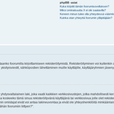
phpBB -asiat
Kuka kirjoitti tämän foorumisovelluksen?
Miksi ominaisuutta X ei ole saatavilla?
Keneen minun tulee olla yhteydessä väärinkäy
Kuinka otan yhteyttä foorumin ylläpitäjään?
vitaanko foorumilla kirjoittamiseen rekisteröitymistä. Rekisteröityminen voi kuitenkin
 yksityisviestit, sähköpostien lähettäminen muille käyttäjille, käyttäjäryhmien jäs
hdysvaltalainen laki, joka vaatii kaikkien verkkosivustojen, jotka mahdollisesti kerää
a koskeeko tämä sinua rekisteröityvänä käyttäjänä tai verkkosivua jolle olet rekis
 omistajat eivät voi antaa lakineuvontaa ja eivät ole yhteyshenkilöitä minkäänla
ähän foorumiin liittyen?”.