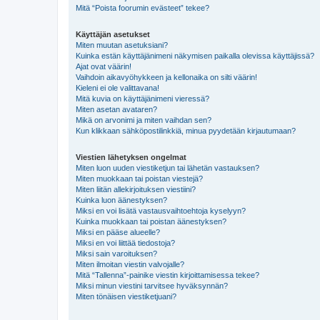
Mitä “Poista foorumin evästeet” tekee?
Käyttäjän asetukset
Miten muutan asetuksiani?
Kuinka estän käyttäjänimeni näkymisen paikalla olevissa käyttäjissä?
Ajat ovat väärin!
Vaihdoin aikavyöhykkeen ja kellonaika on silti väärin!
Kieleni ei ole valittavana!
Mitä kuvia on käyttäjänimeni vieressä?
Miten asetan avataren?
Mikä on arvonimi ja miten vaihdan sen?
Kun klikkaan sähköpostilinkkiä, minua pyydetään kirjautumaan?
Viestien lähetyksen ongelmat
Miten luon uuden viestiketjun tai lähetän vastauksen?
Miten muokkaan tai poistan viestejä?
Miten liitän allekirjoituksen viestiini?
Kuinka luon äänestyksen?
Miksi en voi lisätä vastausvaihtoehtoja kyselyyn?
Kuinka muokkaan tai poistan äänestyksen?
Miksi en pääse alueelle?
Miksi en voi liittää tiedostoja?
Miksi sain varoituksen?
Miten ilmoitan viestin valvojalle?
Mitä “Tallenna”-painike viestin kirjoittamisessa tekee?
Miksi minun viestini tarvitsee hyväksynnän?
Miten tönäisen viestiketjuani?