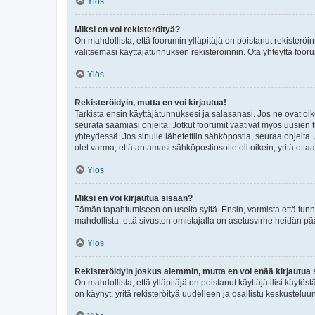
Ylös
Miksi en voi rekisteröityä?
On mahdollista, että foorumin ylläpitäjä on poistanut rekisteröin
valitsemasi käyttäjätunnuksen rekisteröinnin. Ota yhteyttä foor
Ylös
Rekisteröidyin, mutta en voi kirjautua!
Tarkista ensin käyttäjätunnuksesi ja salasanasi. Jos ne ovat oik
seurata saamiasi ohjeita. Jotkut foorumit vaativat myös uusien tu
yhteydessä. Jos sinulle lähetettiin sähköpostia, seuraa ohjeita
olet varma, että antamasi sähköpostiosoite oli oikein, yritä ottaa
Ylös
Miksi en voi kirjautua sisään?
Tämän tapahtumiseen on useita syitä. Ensin, varmista että tunnuk
mahdollista, että sivuston omistajalla on asetusvirhe heidän pää
Ylös
Rekisteröidyin joskus aiemmin, mutta en voi enää kirjautua 
On mahdollista, että ylläpitäjä on poistanut käyttäjätilisi käytö
on käynyt, yritä rekisteröityä uudelleen ja osallistu keskusteluu