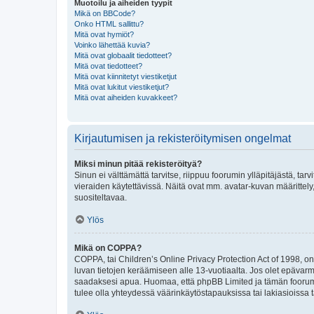
Muotoilu ja aiheiden tyypit
Mikä on BBCode?
Onko HTML sallittu?
Mitä ovat hymiöt?
Voinko lähettää kuvia?
Mitä ovat globaalit tiedotteet?
Mitä ovat tiedotteet?
Mitä ovat kiinnitetyt viestiketjut
Mitä ovat lukitut viestiketjut?
Mitä ovat aiheiden kuvakkeet?
Kirjautumisen ja rekisteröitymisen ongelmat
Miksi minun pitää rekisteröityä?
Sinun ei välttämättä tarvitse, riippuu foorumin ylläpitäjästä, tar
vieraiden käytettävissä. Näitä ovat mm. avatar-kuvan määrittely,
suositeltavaa.
Ylös
Mikä on COPPA?
COPPA, tai Children’s Online Privacy Protection Act of 1998, on y
luvan tietojen keräämiseen alle 13-vuotiaalta. Jos olet epävarm
saadaksesi apua. Huomaa, että phpBB Limited ja tämän foorumin
tulee olla yhteydessä väärinkäytöstapauksissa tai lakiasioissa t