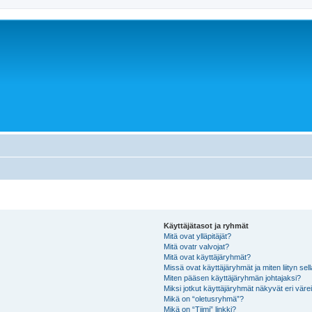
Käyttäjätasot ja ryhmät
Mitä ovat ylläpitäjät?
Mitä ovatr valvojat?
Mitä ovat käyttäjäryhmät?
Missä ovat käyttäjäryhmät ja miten liityn sel
Miten pääsen käyttäjäryhmän johtajaksi?
Miksi jotkut käyttäjäryhmät näkyvät eri värei
Mikä on “oletusryhmä”?
Mikä on “Tiimi” linkki?