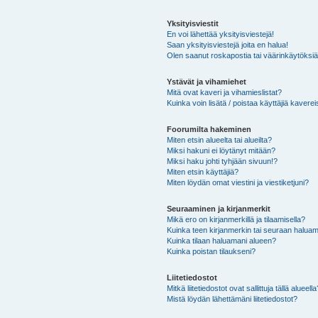
Yksityisviestit
En voi lähettää yksityisviestejä!
Saan yksityisviestejä joita en halua!
Olen saanut roskapostia tai väärinkäytöksiä s
Ystävät ja vihamiehet
Mitä ovat kaveri ja vihamieslistat?
Kuinka voin lisätä / poistaa käyttäjiä kaverei
Foorumilta hakeminen
Miten etsin alueelta tai alueilta?
Miksi hakuni ei löytänyt mitään?
Miksi haku johti tyhjään sivuun!?
Miten etsin käyttäjiä?
Miten löydän omat viestini ja viestiketjuni?
Seuraaminen ja kirjanmerkit
Mikä ero on kirjanmerkillä ja tilaamisella?
Kuinka teen kirjanmerkin tai seuraan haluam
Kuinka tilaan haluamani alueen?
Kuinka poistan tilaukseni?
Liitetiedostot
Mitkä liitetiedostot ovat sallittuja tällä alueell
Mistä löydän lähettämäni liitetiedostot?