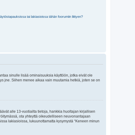
töstapauksissa tai lakiasioissa tähän foorumiin liittyen?
 antaa sinulle lisää ominaisuuksia käyttöön, jotka eivät ole
enyys jne. Siihen menee aikaa vain muutamia hetkiä, joten se on
vät alle 13-vuotiailta tietoja, hankkia huoltajan kirjallisen
teröitymässä, ota yhteyttä oikeudelliseen neuvonantajaan
isissa lakiasioissa, lukuunottamatta kysymystä “Keneen minun