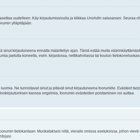
asettaa uudelleen. Käy kirjautumissivulla ja klikkaa
Unohdin salasanani
. Seuraa oh
rumin ylläpitäjään.
tää sinut kirjautuneena ennalta määritellyn ajan. Tämä estää muita väärinkäyttämäs
rumia jaetulta koneelta, esim. kirjastossa, nettikahvilassa tai koulun tietokoneluokas
luomia. Ne tunnistavat sinut ja pitävät sinut kirjautuneena foorumille. Evästeet tarj
i uloskirjautumisen kanssa ongelmia, foorumin evästeiden poistaminen voi auttaa.
n foorumin tietokantaan. Muokataksesi niitä, vieraile omissa asetuksissa, johon vievä
ntojasi.