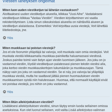
Viestien lähetyksen ongelmat
Miten luon uuden viestiketjun tai lähetän vastauksen?
Aloittaaksesi uuden viestiketjun alueella, klikkaa "Uusi Aihe". Vastataksesi
viestiketjuun klikkaa "Vastaa Viestiin". Viestien kirjoittaminen voi vaatia
rekisteröitymisen. Lista sinun oikeuksistasi alueella on nähtävillä alueen ja
viestiketjun alalaidassa. Esimerkiksi: Voit kirjoittaa uusia viestejä, Voit lähettää
liitetiedostoja, jne.
Ylös
Miten muokkaan tai poistan viestejä?
Jos et ole foorumin ylläpitäjä tai valvoja, voit muokata vain omia viestejäsi. Voit
muokata viestiä klikkaamalla muokkaa-painiketta haluamassasi viestissä.
Joskus painike toimii vain tietyn ajan viestin luomisen jälkeen. Jos joku on jo
vastannut viestiin, löydät viestiketjuun palatessasi pienen tekstin viestisi alla,
joka kertoo viestin muokkauskertojen lukumäärän ja muokkausajan. Tämä
näkyy vain jos joku on vastannut viestiin. Se ei näy, jos valvoja tai ylläpitäjä
muokkaa viestiä, mutta he saattavat jättää pienen huomautuksen viestin
muokkaamisen syistä niin halutessaan. Huomaa, että normaalit käyttäjät eivät
voi poistaa viestejä, jos niihin on joku vastannut.
Ylös
Miten liitän allekirjoituksen viestiini?
Lisätäksesi allekirjoituksen viestiisi, sinun täytyy ensin luoda sellainen omissa
asetuksissa. Kun olet luonut sellaisen, voit valita
Lisää allekirjoitus
-valinnan