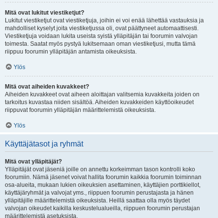
Mitä ovat lukitut viestiketjut?
Lukitut viestiketjut ovat viestiketjuja, joihin ei voi enää lähettää vastauksia ja
mahdolliset kyselyt joita viestiketjussa oli, ovat päättyneet automaattisesti.
Viestiketjuja voidaan lukita useista syistä ylläpitäjän tai foorumin valvojan
toimesta. Saatat myös pystyä lukitsemaan oman viestiketjusi, mutta tämä
riippuu foorumin ylläpitäjän antamista oikeuksista.
Ylös
Mitä ovat aiheiden kuvakkeet?
Aiheiden kuvakkeet ovat aiheen aloittajan valitsemia kuvakkeita joiden on
tarkoitus kuvastaa niiden sisältöä. Aiheiden kuvakkeiden käyttöoikeudet
riippuvat foorumin ylläpitäjän määrittelemistä oikeuksista.
Ylös
Käyttäjätasot ja ryhmät
Mitä ovat ylläpitäjät?
Ylläpitäjät ovat jäseniä joille on annettu korkeimman tason kontrolli koko
foorumiin. Nämä jäsenet voivat hallita foorumin kaikkia foorumin toiminnan
osa-alueita, mukaan lukien oikeuksien asettaminen, käyttäjien porttikiellot,
käyttäjäryhmät ja valvojat yms., riippuen foorumin perustajasta ja hänen
ylläpitäjille määrittelemistä oikeuksista. Heillä saattaa olla myös täydet
valvojan oikeudet kaikilla keskustelualueilla, riippuen foorumin perustajan
määrittelemistä asetuksista.