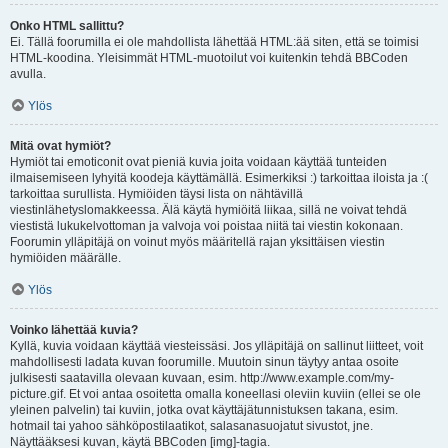
Onko HTML sallittu?
Ei. Tällä foorumilla ei ole mahdollista lähettää HTML:ää siten, että se toimisi
HTML-koodina. Yleisimmät HTML-muotoilut voi kuitenkin tehdä BBCoden
avulla.
Ylös
Mitä ovat hymiöt?
Hymiöt tai emoticonit ovat pieniä kuvia joita voidaan käyttää tunteiden
ilmaisemiseen lyhyitä koodeja käyttämällä. Esimerkiksi :) tarkoittaa iloista ja :(
tarkoittaa surullista. Hymiöiden täysi lista on nähtävillä
viestinlähetyslomakkeessa. Älä käytä hymiöitä liikaa, sillä ne voivat tehdä
viestistä lukukelvottoman ja valvoja voi poistaa niitä tai viestin kokonaan.
Foorumin ylläpitäjä on voinut myös määritellä rajan yksittäisen viestin
hymiöiden määrälle.
Ylös
Voinko lähettää kuvia?
Kyllä, kuvia voidaan käyttää viesteissäsi. Jos ylläpitäjä on sallinut liitteet, voit
mahdollisesti ladata kuvan foorumille. Muutoin sinun täytyy antaa osoite
julkisesti saatavilla olevaan kuvaan, esim. http://www.example.com/my-
picture.gif. Et voi antaa osoitetta omalla koneellasi oleviin kuviin (ellei se ole
yleinen palvelin) tai kuviin, jotka ovat käyttäjätunnistuksen takana, esim.
hotmail tai yahoo sähköpostilaatikot, salasanasuojatut sivustot, jne.
Näyttääksesi kuvan, käytä BBCoden [img]-tagia.