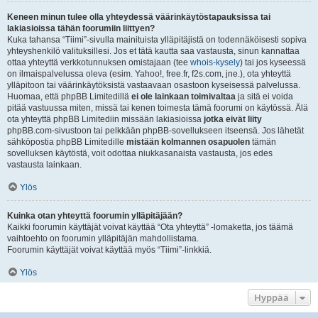
Keneen minun tulee olla yhteydessä väärinkäytöstapauksissa tai
lakiasioissa tähän foorumiin liittyen?
Kuka tahansa “Tiimi”-sivulla mainituista ylläpitäjistä on todennäköisesti sopiva
yhteyshenkilö valituksillesi. Jos et tätä kautta saa vastausta, sinun kannattaa
ottaa yhteyttä verkkotunnuksen omistajaan (tee
whois-kysely
) tai jos kyseessä
on ilmaispalvelussa oleva (esim. Yahoo!, free.fr, f2s.com, jne.), ota yhteyttä
ylläpitoon tai väärinkäytöksistä vastaavaan osastoon kyseisessä palvelussa.
Huomaa, että phpBB Limitedillä
ei ole lainkaan toimivaltaa
ja sitä ei voida
pitää vastuussa miten, missä tai kenen toimesta tämä foorumi on käytössä. Älä
ota yhteyttä phpBB Limitediin missään lakiasioissa
jotka eivät liity
phpBB.com-sivustoon tai pelkkään phpBB-sovellukseen itseensä. Jos lähetät
sähköpostia phpBB Limitedille
mistään kolmannen osapuolen
tämän
sovelluksen käytöstä, voit odottaa niukkasanaista vastausta, jos edes
vastausta lainkaan.
Ylös
Kuinka otan yhteyttä foorumin ylläpitäjään?
Kaikki foorumin käyttäjät voivat käyttää “Ota yhteyttä” -lomaketta, jos täämä
vaihtoehto on foorumin ylläpitäjän mahdollistama.
Foorumin käyttäjät voivat käyttää myös “Tiimi”-linkkiä.
Ylös
Hyppää