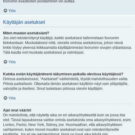
foorumin evästeiden poistaminen voi auttaa.
Ylös
Käyttäjän asetukset
Miten muutan asetuksiani?
Jos olet rekisteröitynyt käyttäjä, kaikki asetuksesi tallennetaan foorumin
tietokantaan. Muokataksesi niitä, vieraile omissa asetuksissa, johon vievä
linkki löytyy yleensä klikkaamalla käyttäjänimeäsi foorumin sivujen ylälaidassa.
Tätä kautta voit muokata asetuksiasi ja valintojasi.
Ylös
Kuinka estän käyttäjänimeni näkymisen paikalla olevissa käyttäjissä?
Omissa asetuksissasi, “Asetukset”-välilehdellä, löydät mahdollisuuden valita
Piilota paikallaolo
. Ottamalla tämän asetuksen käyttöön näyt vain ylläpitäjille,
valvojille ja itsellesi. Sinut lasketaan piilossa oleviin käyttäjiin.
Ylös
Ajat ovat väärin!
On mahdollista, että näytetty aika on eri aikavyöhykkeeltä kuin se jossa itse
olet. Tässä tapauksessa valitse omista asetuksista oma aikavyöhykkeesi, esim.
Lontoo, Pariisi, New York, Sidney, jne. Huomaathan, että aikavyöhykkeen
vaihtaminen, kuten monet muutkin asetukset ovat vain rekisteröityneille
käyttäjille. Jos et ole rekisteröitynyt, tämä on hyvä aika tehdä niin.