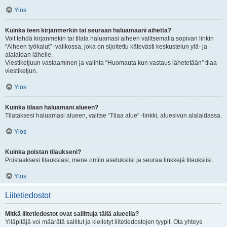
Ylös
Kuinka teen kirjanmerkin tai seuraan haluamaani aihetta?
Voit tehdä kirjanmekin tai tilata haluamasi aiheen valitsemalla sopivan linkin
“Aiheen työkalut” -valikossa, joka on sijoitettu kätevästi keskustelun ylä- ja
alalaidan lähelle.
Viestiketjuun vastaaminen ja valinta “Huomauta kun vastaus lähetetään” tilaa
viestiketjun.
Ylös
Kuinka tilaan haluamani alueen?
Tilataksesi haluamasi alueen, valitse “Tilaa alue” -linkki, aluesivun alalaidassa.
Ylös
Kuinka poistan tilaukseni?
Poistaaksesi tilauksiasi, mene omiin asetuksiisi ja seuraa linkkejä tilauksiisi.
Ylös
Liitetiedostot
Mitkä liitetiedostot ovat sallittuja tällä alueella?
Ylläpitäjä voi määrätä sallitut ja kielletyt liitetiedostojen tyypit. Ota yhteys