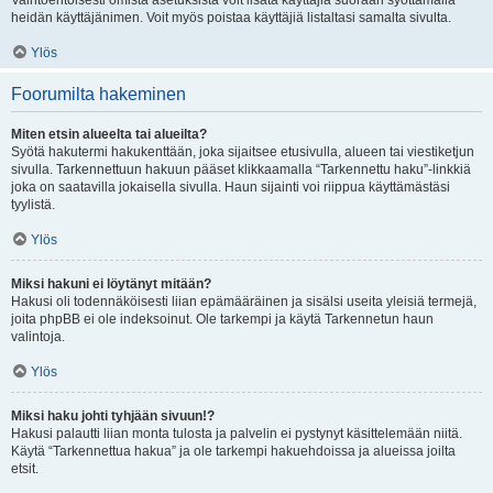
Vaihtoehtoisesti omista asetuksista voit lisätä käyttäjiä suoraan syöttämällä
heidän käyttäjänimen. Voit myös poistaa käyttäjiä listaltasi samalta sivulta.
Ylös
Foorumilta hakeminen
Miten etsin alueelta tai alueilta?
Syötä hakutermi hakukenttään, joka sijaitsee etusivulla, alueen tai viestiketjun
sivulla. Tarkennettuun hakuun pääset klikkaamalla “Tarkennettu haku”-linkkiä
joka on saatavilla jokaisella sivulla. Haun sijainti voi riippua käyttämästäsi
tyylistä.
Ylös
Miksi hakuni ei löytänyt mitään?
Hakusi oli todennäköisesti liian epämääräinen ja sisälsi useita yleisiä termejä,
joita phpBB ei ole indeksoinut. Ole tarkempi ja käytä Tarkennetun haun
valintoja.
Ylös
Miksi haku johti tyhjään sivuun!?
Hakusi palautti liian monta tulosta ja palvelin ei pystynyt käsittelemään niitä.
Käytä “Tarkennettua hakua” ja ole tarkempi hakuehdoissa ja alueissa joilta
etsit.