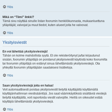
Ylös
Mikä on “Tiimi” linkki?
Tämä sivu näyttää sinulle listan foorumin henkilökunnasta, mukaanluettuna
ylläpitäjät, valvojat ja muut tiedot, kuten alueet joita he valvovat.
Ylös
Yksityisviestit
En voi lähettää yksityisviestejä!
Tähän on kolme mahdollista syytä. Et ole rekisteröitynyt ja/tai kirjautunut
sisään, foorumin ylläpitäjä on poistanut yksityisviestit käytöstä koko foorumilta
tai foorumin ylläpitäjä on estänyt sinua lähettämästä yksityisviestejä. Ota
yhteyttä foorumin ylläpitäjään saadaksesi lisätietoja.
Ylös
Saan yksityisviestejä joita en halua!
Voit automaattisesti poistaa yksityisviestit tietyltä käyttäjältä käyttämällä
käyttäjänhallinnan viestisääntöjä. Jos saat väärinkäytöksiä sisältäviä viestejä
tietyltä käyttäjältä, voit raportoida viestit valvojille. Heillä on oikeudet estää
käyttäjiä lähettämästä yksityisviestejä.
Ylös