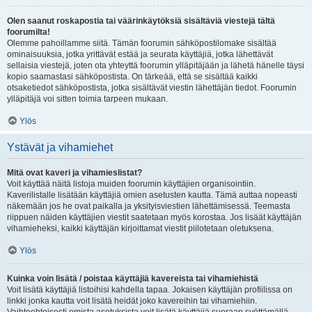
Olen saanut roskapostia tai väärinkäytöksiä sisältäviä viestejä tältä
foorumilta!
Olemme pahoillamme siitä. Tämän foorumin sähköpostilomake sisältää
ominaisuuksia, jotka yrittävät estää ja seurata käyttäjiä, jotka lähettävät
sellaisia viestejä, joten ota yhteyttä foorumin ylläpitäjään ja lähetä hänelle täysi
kopio saamastasi sähköpostista. On tärkeää, että se sisältää kaikki
otsaketiedot sähköpostista, jotka sisältävät viestin lähettäjän tiedot. Foorumin
ylläpitäjä voi sitten toimia tarpeen mukaan.
Ylös
Ystävät ja vihamiehet
Mitä ovat kaveri ja vihamieslistat?
Voit käyttää näitä listoja muiden foorumin käyttäjien organisointiin.
Kaverilistalle lisätään käyttäjiä omien asetusten kautta. Tämä auttaa nopeasti
näkemään jos he ovat paikalla ja yksityisviestien lähettämisessä. Teemasta
riippuen näiden käyttäjien viestit saatetaan myös korostaa. Jos lisäät käyttäjän
vihamieheksi, kaikki käyttäjän kirjoittamat viestit piilotetaan oletuksena.
Ylös
Kuinka voin lisätä / poistaa käyttäjiä kavereista tai vihamiehistä
Voit lisätä käyttäjiä listoihisi kahdella tapaa. Jokaisen käyttäjän profiilissa on
linkki jonka kautta voit lisätä heidät joko kavereihin tai vihamiehiin.