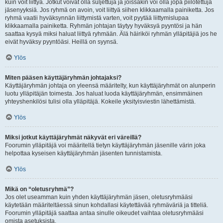
kuin voit liittyä. Jotkut voivat olla suljettuja ja joissakin voi olla jopa piilotettuja
jäsenyyksiä. Jos ryhmä on avoin, voit liittyä siihen klikkaamalla painiketta. Jos
ryhmä vaatii hyväksynnän liittymistä varten, voit pyytää liittymislupaa
klikkaamalla painiketta. Ryhmän johtajan täytyy hyväksyä pyyntösi ja hän
saattaa kysyä miksi haluat liittyä ryhmään. Älä häiriköi ryhmän ylläpitäjiä jos he
eivät hyväksy pyyntöäsi. Heillä on syynsä.
Ylös
Miten pääsen käyttäjäryhmän johtajaksi?
Käyttäjäryhmän johtaja on yleensä määritelty, kun käyttäjäryhmät on alunperin
luotu ylläpitäjän toimesta. Jos haluat luoda käyttäjäryhmän, ensimmäinen
yhteyshenkilösi tulisi olla ylläpitäjä. Kokeile yksityisviestin lähettämistä.
Ylös
Miksi jotkut käyttäjäryhmät näkyvät eri väreillä?
Foorumin ylläpitäjä voi määritellä tietyn käyttäjäryhmän jäsenille värin joka
helpottaa kyseisen käyttäjäryhmän jäsenten tunnistamista.
Ylös
Mikä on “oletusryhmä”?
Jos olet useamman kuin yhden käyttäjäryhmän jäsen, oletusryhmääsi
käytetään määriteltäessä sinun kohdallasi käytettävää ryhmäväriä ja titteliä.
Foorumin ylläpitäjä saattaa antaa sinulle oikeudet vaihtaa oletusryhmääsi
omista asetuksista.