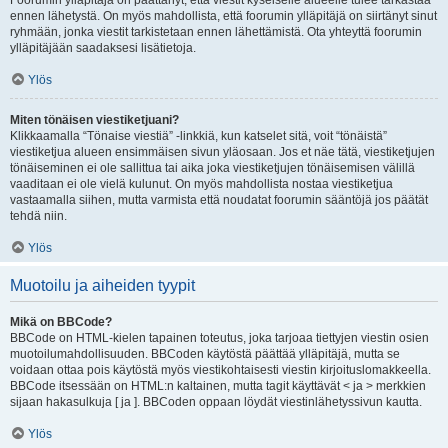
Foorumin ylläpitäjä on päättänyt, että viestit kyseiselle alueelle tulee tarkastaa
ennen lähetystä. On myös mahdollista, että foorumin ylläpitäjä on siirtänyt sinut
ryhmään, jonka viestit tarkistetaan ennen lähettämistä. Ota yhteyttä foorumin
ylläpitäjään saadaksesi lisätietoja.
Ylös
Miten tönäisen viestiketjuani?
Klikkaamalla “Tönaise viestiä” -linkkiä, kun katselet sitä, voit “tönäistä”
viestiketjua alueen ensimmäisen sivun yläosaan. Jos et näe tätä, viestiketjujen
tönäiseminen ei ole sallittua tai aika joka viestiketjujen tönäisemisen välillä
vaaditaan ei ole vielä kulunut. On myös mahdollista nostaa viestiketjua
vastaamalla siihen, mutta varmista että noudatat foorumin sääntöjä jos päätät
tehdä niin.
Ylös
Muotoilu ja aiheiden tyypit
Mikä on BBCode?
BBCode on HTML-kielen tapainen toteutus, joka tarjoaa tiettyjen viestin osien
muotoilumahdollisuuden. BBCoden käytöstä päättää ylläpitäjä, mutta se
voidaan ottaa pois käytöstä myös viestikohtaisesti viestin kirjoituslomakkeella.
BBCode itsessään on HTML:n kaltainen, mutta tagit käyttävät < ja > merkkien
sijaan hakasulkuja [ ja ]. BBCoden oppaan löydät viestinlähetyssivun kautta.
Ylös