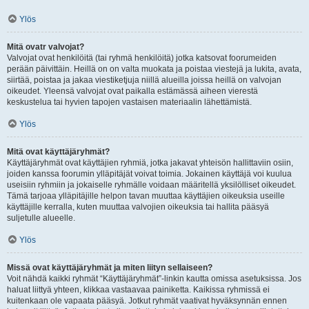
Ylös
Mitä ovatr valvojat?
Valvojat ovat henkilöitä (tai ryhmä henkilöitä) jotka katsovat foorumeiden
perään päivittäin. Heillä on on valta muokata ja poistaa viestejä ja lukita, avata,
siirtää, poistaa ja jakaa viestiketjuja niillä alueilla joissa heillä on valvojan
oikeudet. Yleensä valvojat ovat paikalla estämässä aiheen vierestä
keskustelua tai hyvien tapojen vastaisen materiaalin lähettämistä.
Ylös
Mitä ovat käyttäjäryhmät?
Käyttäjäryhmät ovat käyttäjien ryhmiä, jotka jakavat yhteisön hallittaviin osiin,
joiden kanssa foorumin ylläpitäjät voivat toimia. Jokainen käyttäjä voi kuulua
useisiin ryhmiin ja jokaiselle ryhmälle voidaan määritellä yksilölliset oikeudet.
Tämä tarjoaa ylläpitäjille helpon tavan muuttaa käyttäjien oikeuksia useille
käyttäjille kerralla, kuten muuttaa valvojien oikeuksia tai hallita pääsyä
suljetulle alueelle.
Ylös
Missä ovat käyttäjäryhmät ja miten liityn sellaiseen?
Voit nähdä kaikki ryhmät “Käyttäjäryhmät”-linkin kautta omissa asetuksissa. Jos
haluat liittyä yhteen, klikkaa vastaavaa painiketta. Kaikissa ryhmissä ei
kuitenkaan ole vapaata pääsyä. Jotkut ryhmät vaativat hyväksynnän ennen