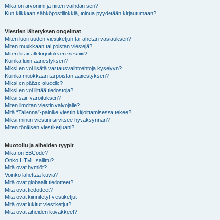
Mikä on arvonimi ja miten vaihdan sen?
Kun klikkaan sähköpostilinkkiä, minua pyydetään kirjautumaan?
Viestien lähetyksen ongelmat
Miten luon uuden viestiketjun tai lähetän vastauksen?
Miten muokkaan tai poistan viestejä?
Miten liitän allekirjoituksen viestiini?
Kuinka luon äänestyksen?
Miksi en voi lisätä vastausvaihtoehtoja kyselyyn?
Kuinka muokkaan tai poistan äänestyksen?
Miksi en pääse alueelle?
Miksi en voi liittää tiedostoja?
Miksi sain varoituksen?
Miten ilmoitan viestin valvojalle?
Mitä “Tallenna”-painike viestin kirjoittamisessa tekee?
Miksi minun viestini tarvitsee hyväksynnän?
Miten tönäisen viestiketjuani?
Muotoilu ja aiheiden tyypit
Mikä on BBCode?
Onko HTML sallittu?
Mitä ovat hymiöt?
Voinko lähettää kuvia?
Mitä ovat globaalit tiedotteet?
Mitä ovat tiedotteet?
Mitä ovat kiinnitetyt viestiketjut
Mitä ovat lukitut viestiketjut?
Mitä ovat aiheiden kuvakkeet?