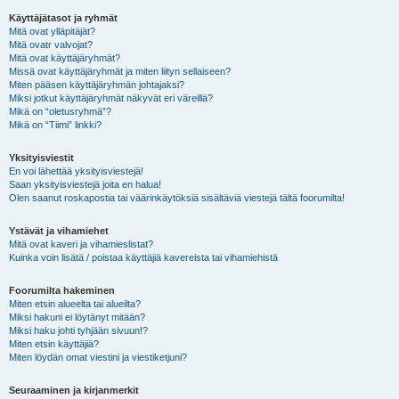
Käyttäjätasot ja ryhmät
Mitä ovat ylläpitäjät?
Mitä ovatr valvojat?
Mitä ovat käyttäjäryhmät?
Missä ovat käyttäjäryhmät ja miten liityn sellaiseen?
Miten pääsen käyttäjäryhmän johtajaksi?
Miksi jotkut käyttäjäryhmät näkyvät eri väreillä?
Mikä on “oletusryhmä”?
Mikä on “Tiimi” linkki?
Yksityisviestit
En voi lähettää yksityisviestejä!
Saan yksityisviestejä joita en halua!
Olen saanut roskapostia tai väärinkäytöksiä sisältäviä viestejä tältä foorumilta!
Ystävät ja vihamiehet
Mitä ovat kaveri ja vihamieslistat?
Kuinka voin lisätä / poistaa käyttäjiä kavereista tai vihamiehistä
Foorumilta hakeminen
Miten etsin alueelta tai alueilta?
Miksi hakuni ei löytänyt mitään?
Miksi haku johti tyhjään sivuun!?
Miten etsin käyttäjiä?
Miten löydän omat viestini ja viestiketjuni?
Seuraaminen ja kirjanmerkit