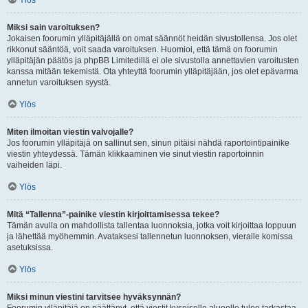
Ylös
Miksi sain varoituksen?
Jokaisen foorumin ylläpitäjällä on omat säännöt heidän sivustollensa. Jos olet
rikkonut sääntöä, voit saada varoituksen. Huomioi, että tämä on foorumin
ylläpitäjän päätös ja phpBB Limitedillä ei ole sivustolla annettavien varoitusten
kanssa mitään tekemistä. Ota yhteyttä foorumin ylläpitäjään, jos olet epävarma
annetun varoituksen syystä.
Ylös
Miten ilmoitan viestin valvojalle?
Jos foorumin ylläpitäjä on sallinut sen, sinun pitäisi nähdä raportointipainike
viestin yhteydessä. Tämän klikkaaminen vie sinut viestin raportoinnin
vaiheiden läpi.
Ylös
Mitä “Tallenna”-painike viestin kirjoittamisessa tekee?
Tämän avulla on mahdollista tallentaa luonnoksia, jotka voit kirjoittaa loppuun
ja lähettää myöhemmin. Avataksesi tallennetun luonnoksen, vieraile komissa
asetuksissa.
Ylös
Miksi minun viestini tarvitsee hyväksynnän?