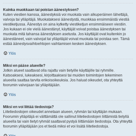
Kuinka muokkaan tai poistan äänestyksen?
Kuten viestien kanssa, äänestyksiä voi muokata vain alkuperäinen lähettäjä,
valvoja tai ylläpitäjä. Muokataksesi äänestystä, muokkaa ensimmäistä viestiä
viestiketjussa. Äänestys on aina kytketty viestiketjun ensimmäiseen viestiin.
Jos kukaan ei ole vielä äänestänyt, käyttäjät voivat poistaa äänestyksen tai
muokata mitä tahansa äänestyksen asetusta. Jos käyttäjät ovat kuitenkin jo
äänestäneet, vain valvojat tai ylläpitäjät voivat muokata tai poistaa sen. Tämä
estää äänestysvaihtoehtojen vaihtamisen kesken äänestyksen.
Ylös
Miksi en pääse alueelle?
Jotkin alueet saattavat olla rajattu vain tietyille käyttäjille tai ryhmille.
Katsoaksesi, lukeaksesi, kirjoittaaksesi tai muiden toimintojen tekeminen
alueella saattaa tarvita erikoisoikeuksia. Jos haluat oikeudet, ota yhteyttä
foorumin valvojaan tai ylläpitäjään.
Ylös
Miksi en voi liittää tiedostoja?
Liitetiedostojen oikeudet annetaan alueen, ryhmän tai käyttäjän mukaan.
Foorumin ylläpitäjä ei välttämättä ole sallinut liitetiedostojen liittämistä tietyllä
alueella tai vain tietyt ryhmät saattavat pystyä liittämään tiedostoja. Ota yhteyttä
foorumin ylläpitäjään jos et tiedä miksi et voi lisätä liitetiedostoja.