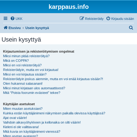
karppaus.info
UKK
Rekisteröidy
Kirjaudu sisään
E
Etusivu
Usein kysyttyä
t
Usein kysyttyä
s
i
Kirjautumisen ja rekisteröitymisen ongelmat
Miksi minun pitää rekisteröityä?
Mikä on COPPA?
Miksi en voi rekisteröityä?
Rekisteröidyin, mutta en voi kirjautua!
Miksi en voi kirjautua sisään?
Rekisteröidyin joskus aiemmin, mutta en voi enää kirjautua sisään?!
Olen hukannut salasanani!
Miksi minut kirjataan ulos automaattisesti?
Mitä “Poista foorumin evästeet” tekee?
Käyttäjän asetukset
Miten muutan asetuksiani?
Kuinka estän käyttäjänimeni näkymisen paikalla olevissa käyttäjissä?
Ajat ovat väärin!
Vaihdoin aikavyöhykkeen ja kellonaika on silti väärin!
Kieleni ei ole valittavana!
Mitä kuvia on käyttäjänimeni vieressä?
Miten asetan avataren?