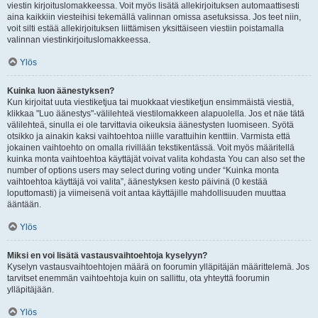
viestin kirjoituslomakkeessa. Voit myös lisätä allekirjoituksen automaattisesti
aina kaikkiin viesteihisi tekemällä valinnan omissa asetuksissa. Jos teet niin,
voit silti estää allekirjoituksen liittämisen yksittäiseen viestiin poistamalla
valinnan viestinkirjoituslomakkeessa.
Ylös
Kuinka luon äänestyksen?
Kun kirjoitat uuta viestiketjua tai muokkaat viestiketjun ensimmäistä viestiä,
klikkaa "Luo äänestys"-välilehteä viestilomakkeen alapuolella. Jos et näe tätä
välilehteä, sinulla ei ole tarvittavia oikeuksia äänestysten luomiseen. Syötä
otsikko ja ainakin kaksi vaihtoehtoa niille varattuihin kenttiin. Varmista että
jokainen vaihtoehto on omalla rivillään tekstikentässä. Voit myös määritellä
kuinka monta vaihtoehtoa käyttäjät voivat valita kohdasta You can also set the
number of options users may select during voting under “Kuinka monta
vaihtoehtoa käyttäjä voi valita”, äänestyksen kesto päivinä (0 kestää
loputtomasti) ja viimeisenä voit antaa käyttäjille mahdollisuuden muuttaa
ääntään.
Ylös
Miksi en voi lisätä vastausvaihtoehtoja kyselyyn?
Kyselyn vastausvaihtoehtojen määrä on foorumin ylläpitäjän määrittelemä. Jos
tarvitset enemmän vaihtoehtoja kuin on sallittu, ota yhteyttä foorumin
ylläpitäjään.
Ylös