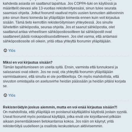
kahdesta asiasta on saattanut tapahtua. Jos COPPA-tuki on käytössä ja
määrittelit olevasi alle 13-vuotias rekisteröityessäsi, sinun tulee seurata
saamiasi ohjeita. Jotkut foorumit vaativat myös uusien tunnusten aktivoinnin
joko sinun itsesi toimesta tai ylläpitäjän toimesta ennen kuin voit kirjautua
sisään. Tämä tieto kerrottiin rekisteröitymisen yhteydessä. Jos sinulle
lähetettiin sähköpostia, seuraa ohjeita. Jos et saanut sähköpostia, olet
saattanut antaa virheellisen sähköpostiosoitteen tai sähköpostit ovat
saattaneet jäädä roskapostisuodattimeen. Jos olet varma, että antamasi
sähköpostiosoite oli oikein, yritä ottaa yhteyttä foorumin ylläpitäjään.
Ylös
Miksi en voi kirjautua sisään?
Tämän tapahtumiseen on useita syitä. Ensin, varmista että tunnuksesi ja
salasanasi ovat oikein. Jos ne ovat, ota yhteyttä foorumin ylläpitäjään
varmistaaksesi, että sinulla ei ole porttikieltoja. On myös mahdollista, että
sivuston omistajalla on asetusvirhe heidän päässään ja heidän pitäisi korjata
se.
Ylös
Rekisteröidyin joskus aiemmin, mutta en voi enää kirjautua sisään?!
On mahdollista, että ylläpitäjä on poistanut käyttäjätilisi käytöstä jostain syystä.
Useat foorumit myös poistavat käyttäjiä, jotka eivät ole kirjoittaneet pitkään
aikaan pienentääkseen tietokantansa kokoa. Jos näin on käynyt, yritä
rekisteröityä uudelleen ja osallistu keskusteluun aktiivisemmin.