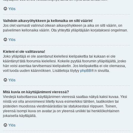
Ylös
Vaihdoin aikavyöhykkeen ja kellonaika on silti väärin!
Jos olet varmasti valinnut oikean aikavyöhykkeen ja aika on silti väärin, on
palvelimen kellonaika väärin. Ota yhteyttä ylläpitäjään korjataksesi ongelman.
Ylös
Kieleni ei ole valittavana!
Joko ylläpitäjä ei ole asentanut kielellesi kielipakettia tai kukaan ei ole
kääntänyt tätä foorumia kielellesi. Kokeile pyytää foorumin ylläpitäjältä, josko
hän voisi asentaa tarvitsemasi kielipaketin. Jos kielipakettia ei ole olemassa,
voit luoda uuden käännöksen. Lisätietoja löytyy
phpBB
®:n sivuilta.
Ylös
Mitä kuvia on käyttäjänimeni vieressä?
Viestejä katsottaessa käyttäjänimen vieressä saattaa näkyä kaksi kuvaa. Yksi
niistä voi olla arvonimeesi liitetty kuva esimerkiksi tähtien, laatikoiden tai
pisteiden muodossa viestimäärästäsi tai statuksestasi riippuen. Toinen,
yleensä isompi kuva on avatar ja on yleensä uniikki tai henkilökohtainen
jokaisella käyttäjällä.
Ylös