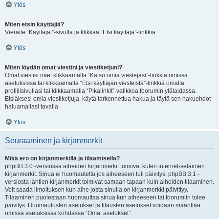
Ylös
Miten etsin käyttäjiä?
Vieraile “Käyttäjät”-sivulla ja klikkaa “Etsi käyttäjä”-linkkiä.
Ylös
Miten löydän omat viestini ja viestiketjuni?
Omat viestisi näet klikkaamalla “Katso omia viestejäsi”-linkkiä omissa
asetuksissa tai klikkaamalla “Etsi käyttäjän viesteistä”-linkkiä omalla
profiilisivullasi tai klikkaamalla “Pikalinkit”-valikkoa foorumin ylälaidassa.
Etsiäksesi omia viestiketjuja, käytä tarkennettua hakua ja täytä sen hakuehdot
haluamallasi tavalla.
Ylös
Seuraaminen ja kirjanmerkit
Mikä ero on kirjanmerkillä ja tilaamisella?
phpBB 3.0 -versiossa aiheiden kirjanmerkit toimivat kuten internet-selaimen
kirjanmerkit. Sinua ei huomautettu jos aiheeseen tuli päivitys. phpBB 3.1 -
versiosta lähtien kirjanmerkit toimivat samaan tapaan kuin aiheiden tilaaminen.
Voit saada ilmoituksen kun aihe josta sinulla on kirjanmerkki päivittyy.
Tilaaminen puolestaan huomauttaa sinua kun aiheeseen tai foorumiin tulee
päivitys. Huomautusten asetukset ja tilausten asetukset voidaan määrittää
omissa asetuksissa kohdassa “Omat asetukset”.