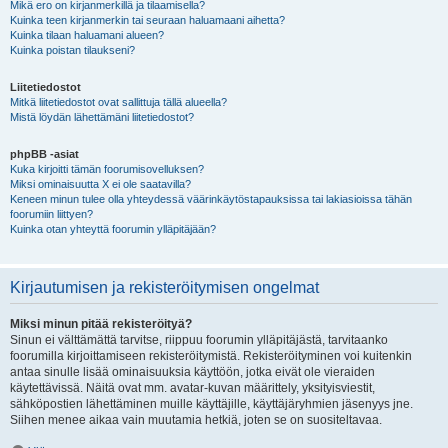
Mikä ero on kirjanmerkillä ja tilaamisella?
Kuinka teen kirjanmerkin tai seuraan haluamaani aihetta?
Kuinka tilaan haluamani alueen?
Kuinka poistan tilaukseni?
Liitetiedostot
Mitkä liitetiedostot ovat sallittuja tällä alueella?
Mistä löydän lähettämäni liitetiedostot?
phpBB -asiat
Kuka kirjoitti tämän foorumisovelluksen?
Miksi ominaisuutta X ei ole saatavilla?
Keneen minun tulee olla yhteydessä väärinkäytöstapauksissa tai lakiasioissa tähän
foorumiin liittyen?
Kuinka otan yhteyttä foorumin ylläpitäjään?
Kirjautumisen ja rekisteröitymisen ongelmat
Miksi minun pitää rekisteröityä?
Sinun ei välttämättä tarvitse, riippuu foorumin ylläpitäjästä, tarvitaanko
foorumilla kirjoittamiseen rekisteröitymistä. Rekisteröityminen voi kuitenkin
antaa sinulle lisää ominaisuuksia käyttöön, jotka eivät ole vieraiden
käytettävissä. Näitä ovat mm. avatar-kuvan määrittely, yksityisviestit,
sähköpostien lähettäminen muille käyttäjille, käyttäjäryhmien jäsenyys jne.
Siihen menee aikaa vain muutamia hetkiä, joten se on suositeltavaa.