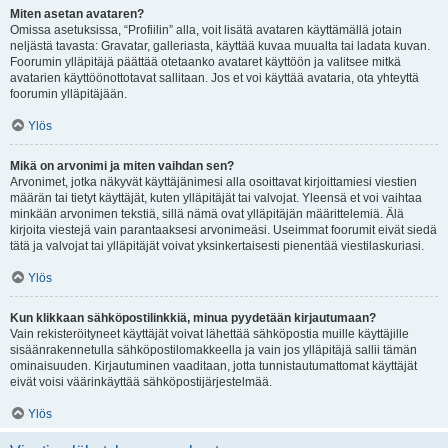
Miten asetan avataren?
Omissa asetuksissa, “Profiilin” alla, voit lisätä avataren käyttämällä jotain
neljästä tavasta: Gravatar, galleriasta, käyttää kuvaa muualta tai ladata kuvan.
Foorumin ylläpitäjä päättää otetaanko avataret käyttöön ja valitsee mitkä
avatarien käyttöönottotavat sallitaan. Jos et voi käyttää avataria, ota yhteyttä
foorumin ylläpitäjään.
Ylös
Mikä on arvonimi ja miten vaihdan sen?
Arvonimet, jotka näkyvät käyttäjänimesi alla osoittavat kirjoittamiesi viestien
määrän tai tietyt käyttäjät, kuten ylläpitäjät tai valvojat. Yleensä et voi vaihtaa
minkään arvonimen tekstiä, sillä nämä ovat ylläpitäjän määrittelemiä. Älä
kirjoita viestejä vain parantaaksesi arvonimeäsi. Useimmat foorumit eivät siedä
tätä ja valvojat tai ylläpitäjät voivat yksinkertaisesti pienentää viestilaskuriasi.
Ylös
Kun klikkaan sähköpostilinkkiä, minua pyydetään kirjautumaan?
Vain rekisteröityneet käyttäjät voivat lähettää sähköpostia muille käyttäjille
sisäänrakennetulla sähköpostilomakkeella ja vain jos ylläpitäjä sallii tämän
ominaisuuden. Kirjautuminen vaaditaan, jotta tunnistautumattomat käyttäjät
eivät voisi väärinkäyttää sähköpostijärjestelmää.
Ylös