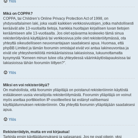
Ylös
Mikä on COPPA?
COPPA, tai Children’s Online Privacy Protection Act of 1998, on
yhdysvaltalainen laki, joka vaatii kaikkien verkkosivustojen, jotka mahdollisesti
keräävät alle 13-vuotiailta tietoja, hankkia huoltajan kirjallisen luvan tietojen
keräämiseen alle 13-vuotiaalta. Jos olet epävarma koskeeko tämä sinua
rekisteröityvänä käyttäjänä tai verkkosivua jolle olet rekisteröitymässä, ota
yhteyttä oikeudelliseen neuvonantajaan saadaksesi apua. Huomaa, että
phpBB Limited ja tämän foorumin omistajat eivät voi antaa lakineuvontaa ja
eivät ole yhteyshenkilöitä minkäänlaisissa lakiasioissa, lukuunottamatta
kysymystä “Keneen minun tulee olla yhteydessä väärinkäytöstapauksissa tai
lakiasioissa tähän foorumiin liittyen?”.
Ylös
Miksi en voi rekisteröityä?
On mahdollista, että foorumin ylläpitäjä on poistanut rekisteröinnin käytöstä
estääkseen uusia vierailijoita rekisteröitymästä. Foorumin ylläpitäjä on voinut
myös asettaa porttikiellon IP-osoitteellesi tai estänyt valitsemasi
käyttäjätunnuksen rekisteröinnin. Ota yhteyttä foorumin ylläpitäjään saadaksesi
apua.
Ylös
Rekisteröidyin, mutta en voi kirjautua!
Tarkista ensin käyttäjätunnuksesi ja salasanasi. Jos ne ovat oikein, yksi