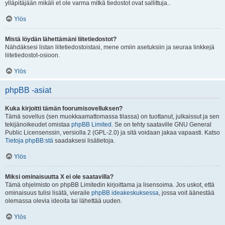
ylläpitäjään mikäli et ole varma mitkä tiedostot ovat sallittuja..
Ylös
Mistä löydän lähettämäni liitetiedostot?
Nähdäksesi listan liitetiedostoistasi, mene omiin asetuksiin ja seuraa linkkejä
liitetiedostot-osioon.
Ylös
phpBB -asiat
Kuka kirjoitti tämän foorumisovelluksen?
Tämä sovellus (sen muokkaamattomassa tilassa) on tuottanut, julkaissut ja sen
tekijänoikeudet omistaa
phpBB Limited
. Se on tehty saataville GNU General
Public Licensenssin, versiolla 2 (GPL-2.0) ja sitä voidaan jakaa vapaasti. Katso
Tietoja phpBB:stä
saadaksesi lisätietoja.
Ylös
Miksi ominaisuutta X ei ole saatavilla?
Tämä ohjelmisto on phpBB Limitedin kirjoittama ja lisensoima. Jos uskot, että
ominaisuus tulisi lisätä, vieraile
phpBB ideakeskuksessa
, jossa voit äänestää
olemassa olevia ideoita tai lähettää uuden.
Ylös