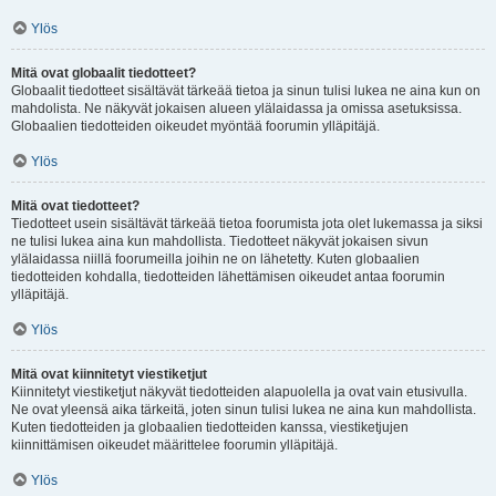
Ylös
Mitä ovat globaalit tiedotteet?
Globaalit tiedotteet sisältävät tärkeää tietoa ja sinun tulisi lukea ne aina kun on
mahdolista. Ne näkyvät jokaisen alueen ylälaidassa ja omissa asetuksissa.
Globaalien tiedotteiden oikeudet myöntää foorumin ylläpitäjä.
Ylös
Mitä ovat tiedotteet?
Tiedotteet usein sisältävät tärkeää tietoa foorumista jota olet lukemassa ja siksi
ne tulisi lukea aina kun mahdollista. Tiedotteet näkyvät jokaisen sivun
ylälaidassa niillä foorumeilla joihin ne on lähetetty. Kuten globaalien
tiedotteiden kohdalla, tiedotteiden lähettämisen oikeudet antaa foorumin
ylläpitäjä.
Ylös
Mitä ovat kiinnitetyt viestiketjut
Kiinnitetyt viestiketjut näkyvät tiedotteiden alapuolella ja ovat vain etusivulla.
Ne ovat yleensä aika tärkeitä, joten sinun tulisi lukea ne aina kun mahdollista.
Kuten tiedotteiden ja globaalien tiedotteiden kanssa, viestiketjujen
kiinnittämisen oikeudet määrittelee foorumin ylläpitäjä.
Ylös