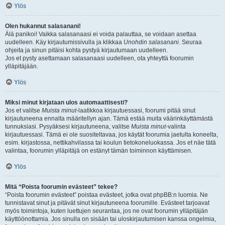
Ylös
Olen hukannut salasanani!
Älä panikoi! Vaikka salasanaasi ei voida palauttaa, se voidaan asettaa
uudelleen. Käy kirjautumissivulla ja klikkaa
Unohdin salasanani
. Seuraa
ohjeita ja sinun pitäisi kohta pystyä kirjautumaan uudelleen.
Jos et pysty asettamaan salasanaasi uudelleen, ota yhteyttä foorumin
ylläpitäjään.
Ylös
Miksi minut kirjataan ulos automaattisesti?
Jos et valitse
Muista minut
-laatikkoa kirjautuessasi, foorumi pitää sinut
kirjautuneena ennalta määritellyn ajan. Tämä estää muita väärinkäyttämästä
tunnuksiasi. Pysyäksesi kirjautuneena, valitse
Muista minut
-valinta
kirjautuessasi. Tämä ei ole suositeltavaa, jos käytät foorumia jaetulta koneelta,
esim. kirjastossa, nettikahvilassa tai koulun tietokoneluokassa. Jos et näe tätä
valintaa, foorumin ylläpitäjä on estänyt tämän toiminnon käyttämisen.
Ylös
Mitä “Poista foorumin evästeet” tekee?
“Poista foorumin evästeet” poistaa evästeet, jotka ovat phpBB:n luomia. Ne
tunnistavat sinut ja pitävät sinut kirjautuneena foorumille. Evästeet tarjoavat
myös toimintoja, kuten luettujen seurantaa, jos ne ovat foorumin ylläpitäjän
käyttöönottamia. Jos sinulla on sisään tai uloskirjautumisen kanssa ongelmia,