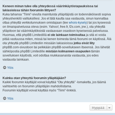
Keneen minun tulee olla yhteydessä väärinkäytöstapauksissa tai
lakiasioissa tähän foorumiin liittyen?
Kuka tahansa “Tiimi”-sivulla mainituista ylläpitäjistä on todennäköisesti sopiva
yhteyshenkilö valituksillesi. Jos et tätä kautta saa vastausta, sinun kannattaa
ottaa yhteyttä verkkotunnuksen omistajaan (tee
whois-kysely
) tai jos kyseessä
on ilmaispalvelussa oleva (esim. Yahoo!, free.fr, f2s.com, jne.), ota yhteyttä
ylläpitoon tai väärinkäytöksistä vastaavaan osastoon kyseisessä palvelussa.
Huomaa, että phpBB Limitedillä
ei ole lainkaan toimivaltaa
ja sitä ei voida
pitää vastuussa miten, missä tai kenen toimesta tämä foorumi on käytössä. Älä
ota yhteyttä phpBB Limitediin missään lakiasioissa
jotka eivät liity
phpBB.com-sivustoon tai pelkkään phpBB-sovellukseen itseensä. Jos lähetät
sähköpostia phpBB Limitedille
mistään kolmannen osapuolen
tämän
sovelluksen käytöstä, voit odottaa niukkasanaista vastausta, jos edes
vastausta lainkaan.
Ylös
Kuinka otan yhteyttä foorumin ylläpitäjään?
Kaikki foorumin käyttäjät voivat käyttää “Ota yhteyttä” -lomaketta, jos täämä
vaihtoehto on foorumin ylläpitäjän mahdollistama.
Foorumin käyttäjät voivat käyttää myös “Tiimi”-linkkiä.
Ylös
Hyppää