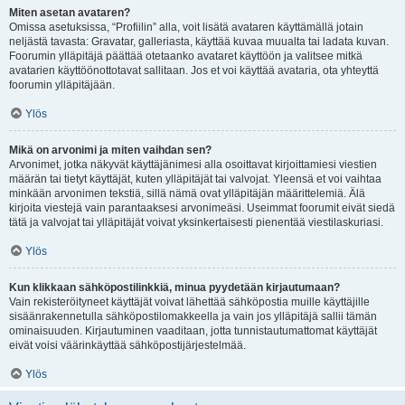
Miten asetan avataren?
Omissa asetuksissa, “Profiilin” alla, voit lisätä avataren käyttämällä jotain
neljästä tavasta: Gravatar, galleriasta, käyttää kuvaa muualta tai ladata kuvan.
Foorumin ylläpitäjä päättää otetaanko avataret käyttöön ja valitsee mitkä
avatarien käyttöönottotavat sallitaan. Jos et voi käyttää avataria, ota yhteyttä
foorumin ylläpitäjään.
Ylös
Mikä on arvonimi ja miten vaihdan sen?
Arvonimet, jotka näkyvät käyttäjänimesi alla osoittavat kirjoittamiesi viestien
määrän tai tietyt käyttäjät, kuten ylläpitäjät tai valvojat. Yleensä et voi vaihtaa
minkään arvonimen tekstiä, sillä nämä ovat ylläpitäjän määrittelemiä. Älä
kirjoita viestejä vain parantaaksesi arvonimeäsi. Useimmat foorumit eivät siedä
tätä ja valvojat tai ylläpitäjät voivat yksinkertaisesti pienentää viestilaskuriasi.
Ylös
Kun klikkaan sähköpostilinkkiä, minua pyydetään kirjautumaan?
Vain rekisteröityneet käyttäjät voivat lähettää sähköpostia muille käyttäjille
sisäänrakennetulla sähköpostilomakkeella ja vain jos ylläpitäjä sallii tämän
ominaisuuden. Kirjautuminen vaaditaan, jotta tunnistautumattomat käyttäjät
eivät voisi väärinkäyttää sähköpostijärjestelmää.
Ylös