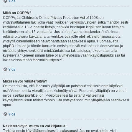
Ylös
Mikä on COPPA?
COPPA, tai Children’s Online Privacy Protection Act of 1998, on
yhdysvaltalainen laki, joka vaatii kaikkien verkkosivustojen, jotka mahdollisesti
keräävät alle 13-vuotiailta tietoja, hankkia huoltajan kirjallisen luvan tietojen
keräämiseen alle 13-vuotiaalta. Jos olet epävarma koskeeko tämä sinua
rekisteröityvänä käyttäjänä tai verkkosivua jolle olet rekisteröitymässä, ota
yhteyttä oikeudelliseen neuvonantajaan saadaksesi apua. Huomaa, että
phpBB Limited ja tämän foorumin omistajat eivät voi antaa lakineuvontaa ja
eivät ole yhteyshenkilöitä minkäänlaisissa lakiasioissa, lukuunottamatta
kysymystä “Keneen minun tulee olla yhteydessä väärinkäytöstapauksissa tai
lakiasioissa tähän foorumiin liittyen?”.
Ylös
Miksi en voi rekisteröityä?
On mahdollista, että foorumin ylläpitäjä on poistanut rekisteröinnin käytöstä
estääkseen uusia vierailijoita rekisteröitymästä. Foorumin ylläpitäjä on voinut
myös asettaa porttikiellon IP-osoitteellesi tai estänyt valitsemasi
käyttäjätunnuksen rekisteröinnin. Ota yhteyttä foorumin ylläpitäjään saadaksesi
apua.
Ylös
Rekisteröidyin, mutta en voi kirjautua!
Tarkista ensin käyttäjätunnuksesi ja salasanasi. Jos ne ovat oikein, yksi