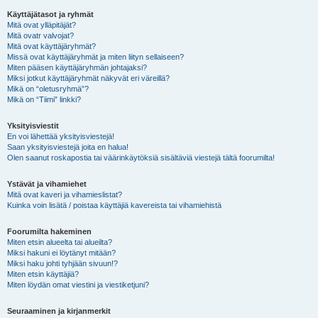
Käyttäjätasot ja ryhmät
Mitä ovat ylläpitäjät?
Mitä ovatr valvojat?
Mitä ovat käyttäjäryhmät?
Missä ovat käyttäjäryhmät ja miten liityn sellaiseen?
Miten pääsen käyttäjäryhmän johtajaksi?
Miksi jotkut käyttäjäryhmät näkyvät eri väreillä?
Mikä on “oletusryhmä”?
Mikä on “Tiimi” linkki?
Yksityisviestit
En voi lähettää yksityisviestejä!
Saan yksityisviestejä joita en halua!
Olen saanut roskapostia tai väärinkäytöksiä sisältäviä viestejä tältä foorumilta!
Ystävät ja vihamiehet
Mitä ovat kaveri ja vihamieslistat?
Kuinka voin lisätä / poistaa käyttäjiä kavereista tai vihamiehistä
Foorumilta hakeminen
Miten etsin alueelta tai alueilta?
Miksi hakuni ei löytänyt mitään?
Miksi haku johti tyhjään sivuun!?
Miten etsin käyttäjiä?
Miten löydän omat viestini ja viestiketjuni?
Seuraaminen ja kirjanmerkit