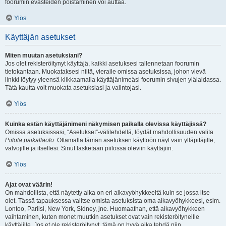
foorumin evästeiden poistaminen voi auttaa.
Ylös
Käyttäjän asetukset
Miten muutan asetuksiani?
Jos olet rekisteröitynyt käyttäjä, kaikki asetuksesi tallennetaan foorumin
tietokantaan. Muokataksesi niitä, vieraile omissa asetuksissa, johon vievä
linkki löytyy yleensä klikkaamalla käyttäjänimeäsi foorumin sivujen ylälaidassa.
Tätä kautta voit muokata asetuksiasi ja valintojasi.
Ylös
Kuinka estän käyttäjänimeni näkymisen paikalla olevissa käyttäjissä?
Omissa asetuksissasi, “Asetukset”-välilehdellä, löydät mahdollisuuden valita
Piilota paikallaolo
. Ottamalla tämän asetuksen käyttöön näyt vain ylläpitäjille,
valvojille ja itsellesi. Sinut lasketaan piilossa oleviin käyttäjiin.
Ylös
Ajat ovat väärin!
On mahdollista, että näytetty aika on eri aikavyöhykkeeltä kuin se jossa itse
olet. Tässä tapauksessa valitse omista asetuksista oma aikavyöhykkeesi, esim.
Lontoo, Pariisi, New York, Sidney, jne. Huomaathan, että aikavyöhykkeen
vaihtaminen, kuten monet muutkin asetukset ovat vain rekisteröityneille
käyttäjille. Jos et ole rekisteröitynyt, tämä on hyvä aika tehdä niin.