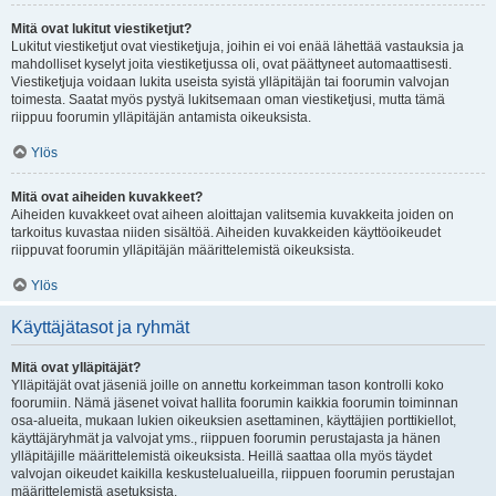
Mitä ovat lukitut viestiketjut?
Lukitut viestiketjut ovat viestiketjuja, joihin ei voi enää lähettää vastauksia ja
mahdolliset kyselyt joita viestiketjussa oli, ovat päättyneet automaattisesti.
Viestiketjuja voidaan lukita useista syistä ylläpitäjän tai foorumin valvojan
toimesta. Saatat myös pystyä lukitsemaan oman viestiketjusi, mutta tämä
riippuu foorumin ylläpitäjän antamista oikeuksista.
Ylös
Mitä ovat aiheiden kuvakkeet?
Aiheiden kuvakkeet ovat aiheen aloittajan valitsemia kuvakkeita joiden on
tarkoitus kuvastaa niiden sisältöä. Aiheiden kuvakkeiden käyttöoikeudet
riippuvat foorumin ylläpitäjän määrittelemistä oikeuksista.
Ylös
Käyttäjätasot ja ryhmät
Mitä ovat ylläpitäjät?
Ylläpitäjät ovat jäseniä joille on annettu korkeimman tason kontrolli koko
foorumiin. Nämä jäsenet voivat hallita foorumin kaikkia foorumin toiminnan
osa-alueita, mukaan lukien oikeuksien asettaminen, käyttäjien porttikiellot,
käyttäjäryhmät ja valvojat yms., riippuen foorumin perustajasta ja hänen
ylläpitäjille määrittelemistä oikeuksista. Heillä saattaa olla myös täydet
valvojan oikeudet kaikilla keskustelualueilla, riippuen foorumin perustajan
määrittelemistä asetuksista.