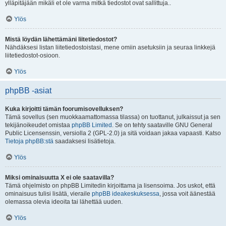
ylläpitäjään mikäli et ole varma mitkä tiedostot ovat sallittuja..
Ylös
Mistä löydän lähettämäni liitetiedostot?
Nähdäksesi listan liitetiedostoistasi, mene omiin asetuksiin ja seuraa linkkejä
liitetiedostot-osioon.
Ylös
phpBB -asiat
Kuka kirjoitti tämän foorumisovelluksen?
Tämä sovellus (sen muokkaamattomassa tilassa) on tuottanut, julkaissut ja sen
tekijänoikeudet omistaa
phpBB Limited
. Se on tehty saataville GNU General
Public Licensenssin, versiolla 2 (GPL-2.0) ja sitä voidaan jakaa vapaasti. Katso
Tietoja phpBB:stä
saadaksesi lisätietoja.
Ylös
Miksi ominaisuutta X ei ole saatavilla?
Tämä ohjelmisto on phpBB Limitedin kirjoittama ja lisensoima. Jos uskot, että
ominaisuus tulisi lisätä, vieraile
phpBB ideakeskuksessa
, jossa voit äänestää
olemassa olevia ideoita tai lähettää uuden.
Ylös