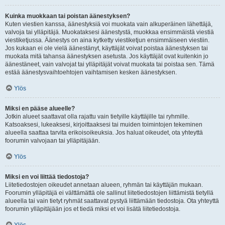
Kuinka muokkaan tai poistan äänestyksen?
Kuten viestien kanssa, äänestyksiä voi muokata vain alkuperäinen lähettäjä,
valvoja tai ylläpitäjä. Muokataksesi äänestystä, muokkaa ensimmäistä viestiä
viestiketjussa. Äänestys on aina kytketty viestiketjun ensimmäiseen viestiin.
Jos kukaan ei ole vielä äänestänyt, käyttäjät voivat poistaa äänestyksen tai
muokata mitä tahansa äänestyksen asetusta. Jos käyttäjät ovat kuitenkin jo
äänestäneet, vain valvojat tai ylläpitäjät voivat muokata tai poistaa sen. Tämä
estää äänestysvaihtoehtojen vaihtamisen kesken äänestyksen.
Ylös
Miksi en pääse alueelle?
Jotkin alueet saattavat olla rajattu vain tietyille käyttäjille tai ryhmille.
Katsoaksesi, lukeaksesi, kirjoittaaksesi tai muiden toimintojen tekeminen
alueella saattaa tarvita erikoisoikeuksia. Jos haluat oikeudet, ota yhteyttä
foorumin valvojaan tai ylläpitäjään.
Ylös
Miksi en voi liittää tiedostoja?
Liitetiedostojen oikeudet annetaan alueen, ryhmän tai käyttäjän mukaan.
Foorumin ylläpitäjä ei välttämättä ole sallinut liitetiedostojen liittämistä tietyllä
alueella tai vain tietyt ryhmät saattavat pystyä liittämään tiedostoja. Ota yhteyttä
foorumin ylläpitäjään jos et tiedä miksi et voi lisätä liitetiedostoja.