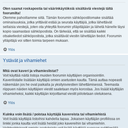
Olen saanut roskapostia tai väärinkäytöksiä sisältäviä viestejä tältä
foorumilta!
Olemme pahoillamme siitä. Tämän foorumin sähköpostilomake sisältää
ominaisuuksia, jotka yrittävät estää ja seurata käyttäjiä, jotka lähettävät
sellaisia viestejä, joten ota yhteyttä foorumin ylläpitäjään ja lähetä hänelle täysi
kopio saamastasi sähköpostista. On tärkeää, että se sisältää kaikki
otsaketiedot sähköpostista, jotka sisältävät viestin lähettäjän tiedot. Foorumin
ylläpitäjä voi sitten toimia tarpeen mukaan.
Ylös
Ystävät ja vihamiehet
Mitä ovat kaveri ja vihamieslistat?
Voit käyttää näitä listoja muiden foorumin käyttäjien organisointiin.
Kaverilistalle lisätään käyttäjiä omien asetusten kautta. Tämä auttaa nopeasti
näkemään jos he ovat paikalla ja yksityisviestien lähettämisessä. Teemasta
riippuen näiden käyttäjien viestit saatetaan myös korostaa. Jos lisäät käyttäjän
vihamieheksi, kaikki käyttäjän kirjoittamat viestit piilotetaan oletuksena.
Ylös
Kuinka voin lisätä / poistaa käyttäjiä kavereista tai vihamiehistä
Voit lisätä käyttäjiä listoihisi kahdella tapaa. Jokaisen käyttäjän profiilissa on
linkki jonka kautta voit lisätä heidät joko kavereihin tai vihamiehiin.