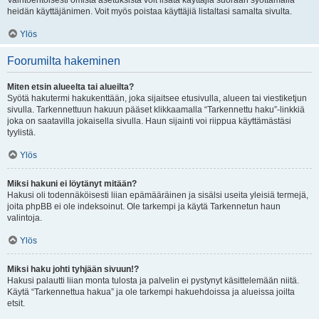
Vaihtoehtoisesti omista asetuksista voit lisätä käyttäjiä suoraan syöttämällä
heidän käyttäjänimen. Voit myös poistaa käyttäjiä listaltasi samalta sivulta.
Ylös
Foorumilta hakeminen
Miten etsin alueelta tai alueilta?
Syötä hakutermi hakukenttään, joka sijaitsee etusivulla, alueen tai viestiketjun
sivulla. Tarkennettuun hakuun pääset klikkaamalla “Tarkennettu haku”-linkkiä
joka on saatavilla jokaisella sivulla. Haun sijainti voi riippua käyttämästäsi
tyylistä.
Ylös
Miksi hakuni ei löytänyt mitään?
Hakusi oli todennäköisesti liian epämääräinen ja sisälsi useita yleisiä termejä,
joita phpBB ei ole indeksoinut. Ole tarkempi ja käytä Tarkennetun haun
valintoja.
Ylös
Miksi haku johti tyhjään sivuun!?
Hakusi palautti liian monta tulosta ja palvelin ei pystynyt käsittelemään niitä.
Käytä “Tarkennettua hakua” ja ole tarkempi hakuehdoissa ja alueissa joilta
etsit.