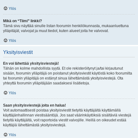
Ylös
Mikä on “Tiimi” linkki?
Tämä sivu näyttää sinulle listan foorumin henkilökunnasta, mukaanluettuna
ylläpitäjät, valvojat ja muut tiedot, kuten alueet joita he valvovat.
Ylös
Yksityisviestit
En voi lähettää yksityisviestejä!
Tähän on kolme mahdollista syytä. Et ole rekisteröitynyt ja/tai kirjautunut
sisään, foorumin ylläpitäjä on poistanut yksityisviestit käytöstä koko foorumilta
tai foorumin ylläpitäjä on estänyt sinua lähettämästä yksityisviestejä. Ota
yhteyttä foorumin ylläpitäjään saadaksesi lisätietoja.
Ylös
Saan yksityisviestejä joita en halua!
Voit automaattisesti poistaa yksityisviestit tietyltä käyttäjältä käyttämällä
käyttäjänhallinnan viestisääntöjä. Jos saat väärinkäytöksiä sisältäviä viestejä
tietyltä käyttäjältä, voit raportoida viestit valvojille. Heillä on oikeudet estää
käyttäjiä lähettämästä yksityisviestejä.
Ylös