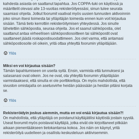
kahdesta asiasta on saattanut tapahtua. Jos COPPA-tuki on käytössä ja
määrittelit olevasi alle 13-vuotias rekisteröityessäsi, sinun tulee seurata
saamiasi ohjeita. Jotkut foorumit vaativat myös uusien tunnusten aktivoinnin
joko sinun itsesi toimesta tai ylläpitäjän toimesta ennen kuin voit kirjautua
sisään. Tämä tieto kerrottiin rekisteröitymisen yhteydessä. Jos sinulle
lähetettiin sähköpostia, seuraa ohjeita. Jos et saanut sähköpostia, olet
saattanut antaa virheellisen sähköpostiosoitteen tai sähköpostit ovat
saattaneet jäädä roskapostisuodattimeen. Jos olet varma, että antamasi
sähköpostiosoite oli oikein, yritä ottaa yhteyttä foorumin ylläpitäjään.
Ylös
Miksi en voi kirjautua sisään?
Tämän tapahtumiseen on useita syitä. Ensin, varmista että tunnuksesi ja
salasanasi ovat oikein. Jos ne ovat, ota yhteyttä foorumin ylläpitäjään
varmistaaksesi, että sinulla ei ole porttikieltoja. On myös mahdollista, että
sivuston omistajalla on asetusvirhe heidän päässään ja heidän pitäisi korjata
se.
Ylös
Rekisteröidyin joskus aiemmin, mutta en voi enää kirjautua sisään?!
On mahdollista, että ylläpitäjä on poistanut käyttäjätilisi käytöstä jostain syystä.
Useat foorumit myös poistavat käyttäjiä, jotka eivät ole kirjoittaneet pitkään
aikaan pienentääkseen tietokantansa kokoa. Jos näin on käynyt, yritä
rekisteröityä uudelleen ja osallistu keskusteluun aktiivisemmin.