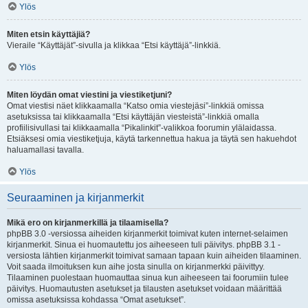
Ylös
Miten etsin käyttäjiä?
Vieraile “Käyttäjät”-sivulla ja klikkaa “Etsi käyttäjä”-linkkiä.
Ylös
Miten löydän omat viestini ja viestiketjuni?
Omat viestisi näet klikkaamalla “Katso omia viestejäsi”-linkkiä omissa
asetuksissa tai klikkaamalla “Etsi käyttäjän viesteistä”-linkkiä omalla
profiilisivullasi tai klikkaamalla “Pikalinkit”-valikkoa foorumin ylälaidassa.
Etsiäksesi omia viestiketjuja, käytä tarkennettua hakua ja täytä sen hakuehdot
haluamallasi tavalla.
Ylös
Seuraaminen ja kirjanmerkit
Mikä ero on kirjanmerkillä ja tilaamisella?
phpBB 3.0 -versiossa aiheiden kirjanmerkit toimivat kuten internet-selaimen
kirjanmerkit. Sinua ei huomautettu jos aiheeseen tuli päivitys. phpBB 3.1 -
versiosta lähtien kirjanmerkit toimivat samaan tapaan kuin aiheiden tilaaminen.
Voit saada ilmoituksen kun aihe josta sinulla on kirjanmerkki päivittyy.
Tilaaminen puolestaan huomauttaa sinua kun aiheeseen tai foorumiin tulee
päivitys. Huomautusten asetukset ja tilausten asetukset voidaan määrittää
omissa asetuksissa kohdassa “Omat asetukset”.