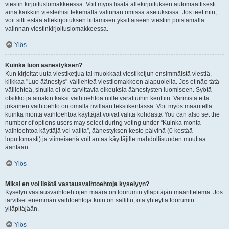
viestin kirjoituslomakkeessa. Voit myös lisätä allekirjoituksen automaattisesti
aina kaikkiin viesteihisi tekemällä valinnan omissa asetuksissa. Jos teet niin,
voit silti estää allekirjoituksen liittämisen yksittäiseen viestiin poistamalla
valinnan viestinkirjoituslomakkeessa.
Ylös
Kuinka luon äänestyksen?
Kun kirjoitat uuta viestiketjua tai muokkaat viestiketjun ensimmäistä viestiä,
klikkaa "Luo äänestys"-välilehteä viestilomakkeen alapuolella. Jos et näe tätä
välilehteä, sinulla ei ole tarvittavia oikeuksia äänestysten luomiseen. Syötä
otsikko ja ainakin kaksi vaihtoehtoa niille varattuihin kenttiin. Varmista että
jokainen vaihtoehto on omalla rivillään tekstikentässä. Voit myös määritellä
kuinka monta vaihtoehtoa käyttäjät voivat valita kohdasta You can also set the
number of options users may select during voting under “Kuinka monta
vaihtoehtoa käyttäjä voi valita”, äänestyksen kesto päivinä (0 kestää
loputtomasti) ja viimeisenä voit antaa käyttäjille mahdollisuuden muuttaa
ääntään.
Ylös
Miksi en voi lisätä vastausvaihtoehtoja kyselyyn?
Kyselyn vastausvaihtoehtojen määrä on foorumin ylläpitäjän määrittelemä. Jos
tarvitset enemmän vaihtoehtoja kuin on sallittu, ota yhteyttä foorumin
ylläpitäjään.
Ylös