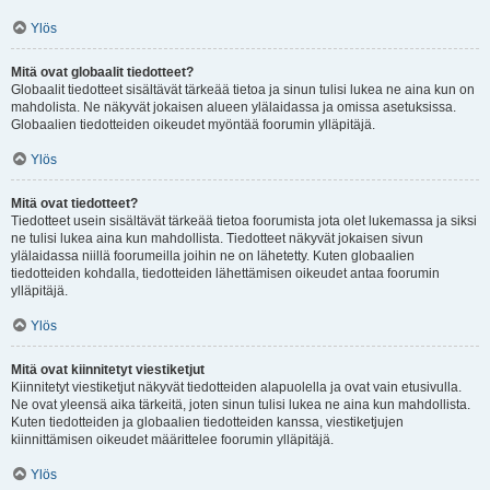
Ylös
Mitä ovat globaalit tiedotteet?
Globaalit tiedotteet sisältävät tärkeää tietoa ja sinun tulisi lukea ne aina kun on
mahdolista. Ne näkyvät jokaisen alueen ylälaidassa ja omissa asetuksissa.
Globaalien tiedotteiden oikeudet myöntää foorumin ylläpitäjä.
Ylös
Mitä ovat tiedotteet?
Tiedotteet usein sisältävät tärkeää tietoa foorumista jota olet lukemassa ja siksi
ne tulisi lukea aina kun mahdollista. Tiedotteet näkyvät jokaisen sivun
ylälaidassa niillä foorumeilla joihin ne on lähetetty. Kuten globaalien
tiedotteiden kohdalla, tiedotteiden lähettämisen oikeudet antaa foorumin
ylläpitäjä.
Ylös
Mitä ovat kiinnitetyt viestiketjut
Kiinnitetyt viestiketjut näkyvät tiedotteiden alapuolella ja ovat vain etusivulla.
Ne ovat yleensä aika tärkeitä, joten sinun tulisi lukea ne aina kun mahdollista.
Kuten tiedotteiden ja globaalien tiedotteiden kanssa, viestiketjujen
kiinnittämisen oikeudet määrittelee foorumin ylläpitäjä.
Ylös