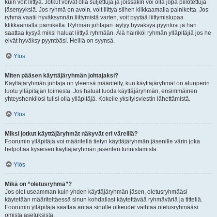
kuin voit liittyä. Jotkut voivat olla suljettuja ja joissakin voi olla jopa piilotettuja
jäsenyyksiä. Jos ryhmä on avoin, voit liittyä siihen klikkaamalla painiketta. Jos
ryhmä vaatii hyväksynnän liittymistä varten, voit pyytää liittymislupaa
klikkaamalla painiketta. Ryhmän johtajan täytyy hyväksyä pyyntösi ja hän
saattaa kysyä miksi haluat liittyä ryhmään. Älä häiriköi ryhmän ylläpitäjiä jos he
eivät hyväksy pyyntöäsi. Heillä on syynsä.
Ylös
Miten pääsen käyttäjäryhmän johtajaksi?
Käyttäjäryhmän johtaja on yleensä määritelty, kun käyttäjäryhmät on alunperin
luotu ylläpitäjän toimesta. Jos haluat luoda käyttäjäryhmän, ensimmäinen
yhteyshenkilösi tulisi olla ylläpitäjä. Kokeile yksityisviestin lähettämistä.
Ylös
Miksi jotkut käyttäjäryhmät näkyvät eri väreillä?
Foorumin ylläpitäjä voi määritellä tietyn käyttäjäryhmän jäsenille värin joka
helpottaa kyseisen käyttäjäryhmän jäsenten tunnistamista.
Ylös
Mikä on “oletusryhmä”?
Jos olet useamman kuin yhden käyttäjäryhmän jäsen, oletusryhmääsi
käytetään määriteltäessä sinun kohdallasi käytettävää ryhmäväriä ja titteliä.
Foorumin ylläpitäjä saattaa antaa sinulle oikeudet vaihtaa oletusryhmääsi
omista asetuksista.