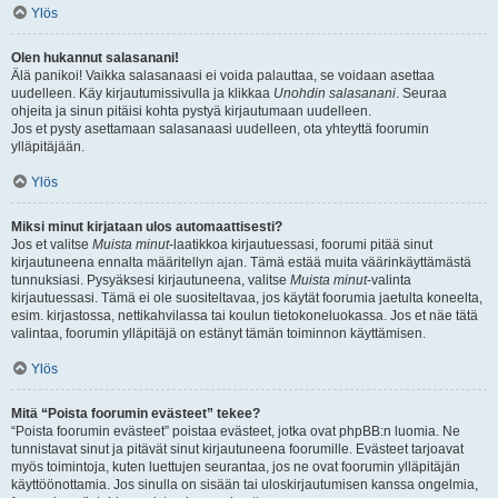
Ylös
Olen hukannut salasanani!
Älä panikoi! Vaikka salasanaasi ei voida palauttaa, se voidaan asettaa
uudelleen. Käy kirjautumissivulla ja klikkaa
Unohdin salasanani
. Seuraa
ohjeita ja sinun pitäisi kohta pystyä kirjautumaan uudelleen.
Jos et pysty asettamaan salasanaasi uudelleen, ota yhteyttä foorumin
ylläpitäjään.
Ylös
Miksi minut kirjataan ulos automaattisesti?
Jos et valitse
Muista minut
-laatikkoa kirjautuessasi, foorumi pitää sinut
kirjautuneena ennalta määritellyn ajan. Tämä estää muita väärinkäyttämästä
tunnuksiasi. Pysyäksesi kirjautuneena, valitse
Muista minut
-valinta
kirjautuessasi. Tämä ei ole suositeltavaa, jos käytät foorumia jaetulta koneelta,
esim. kirjastossa, nettikahvilassa tai koulun tietokoneluokassa. Jos et näe tätä
valintaa, foorumin ylläpitäjä on estänyt tämän toiminnon käyttämisen.
Ylös
Mitä “Poista foorumin evästeet” tekee?
“Poista foorumin evästeet” poistaa evästeet, jotka ovat phpBB:n luomia. Ne
tunnistavat sinut ja pitävät sinut kirjautuneena foorumille. Evästeet tarjoavat
myös toimintoja, kuten luettujen seurantaa, jos ne ovat foorumin ylläpitäjän
käyttöönottamia. Jos sinulla on sisään tai uloskirjautumisen kanssa ongelmia,