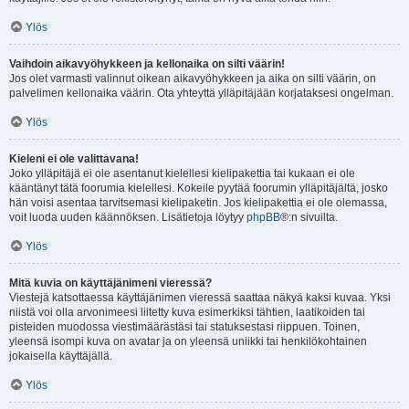
Ylös
Vaihdoin aikavyöhykkeen ja kellonaika on silti väärin!
Jos olet varmasti valinnut oikean aikavyöhykkeen ja aika on silti väärin, on
palvelimen kellonaika väärin. Ota yhteyttä ylläpitäjään korjataksesi ongelman.
Ylös
Kieleni ei ole valittavana!
Joko ylläpitäjä ei ole asentanut kielellesi kielipakettia tai kukaan ei ole
kääntänyt tätä foorumia kielellesi. Kokeile pyytää foorumin ylläpitäjältä, josko
hän voisi asentaa tarvitsemasi kielipaketin. Jos kielipakettia ei ole olemassa,
voit luoda uuden käännöksen. Lisätietoja löytyy
phpBB
®:n sivuilta.
Ylös
Mitä kuvia on käyttäjänimeni vieressä?
Viestejä katsottaessa käyttäjänimen vieressä saattaa näkyä kaksi kuvaa. Yksi
niistä voi olla arvonimeesi liitetty kuva esimerkiksi tähtien, laatikoiden tai
pisteiden muodossa viestimäärästäsi tai statuksestasi riippuen. Toinen,
yleensä isompi kuva on avatar ja on yleensä uniikki tai henkilökohtainen
jokaisella käyttäjällä.
Ylös