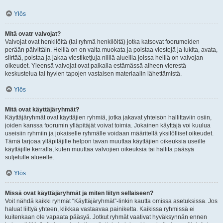
Ylös
Mitä ovatr valvojat?
Valvojat ovat henkilöitä (tai ryhmä henkilöitä) jotka katsovat foorumeiden
perään päivittäin. Heillä on on valta muokata ja poistaa viestejä ja lukita, avata,
siirtää, poistaa ja jakaa viestiketjuja niillä alueilla joissa heillä on valvojan
oikeudet. Yleensä valvojat ovat paikalla estämässä aiheen vierestä
keskustelua tai hyvien tapojen vastaisen materiaalin lähettämistä.
Ylös
Mitä ovat käyttäjäryhmät?
Käyttäjäryhmät ovat käyttäjien ryhmiä, jotka jakavat yhteisön hallittaviin osiin,
joiden kanssa foorumin ylläpitäjät voivat toimia. Jokainen käyttäjä voi kuulua
useisiin ryhmiin ja jokaiselle ryhmälle voidaan määritellä yksilölliset oikeudet.
Tämä tarjoaa ylläpitäjille helpon tavan muuttaa käyttäjien oikeuksia useille
käyttäjille kerralla, kuten muuttaa valvojien oikeuksia tai hallita pääsyä
suljetulle alueelle.
Ylös
Missä ovat käyttäjäryhmät ja miten liityn sellaiseen?
Voit nähdä kaikki ryhmät “Käyttäjäryhmät”-linkin kautta omissa asetuksissa. Jos
haluat liittyä yhteen, klikkaa vastaavaa painiketta. Kaikissa ryhmissä ei
kuitenkaan ole vapaata pääsyä. Jotkut ryhmät vaativat hyväksynnän ennen