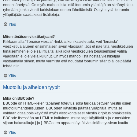
Foorumin ylläpitäjä on päättänyt, että viestit kyseiselle alueelle tulee tarkastaa
ennen lähetystä. On myös mahdollista, että foorumin ylläpitäjä on siirtänyt sinut
ryhmään, jonka viestit tarkistetaan ennen lähettämistä. Ota yhteyttä foorumin
ylläpitäjään saadaksesi lisätietoja.
Ylös
Miten tönäisen viestiketjuani?
Klikkaamalla “Tönaise viestiä” -linkkiä, kun katselet sitä, voit “tönäistä”
viestiketjua alueen ensimmäisen sivun yläosaan. Jos et näe tätä, viestiketjujen
tönäiseminen ei ole sallittua tai aika joka viestiketjujen tönäisemisen välillä
vaaditaan ei ole vielä kulunut. On myös mahdollista nostaa viestiketjua
vastaamalla siihen, mutta varmista että noudatat foorumin sääntöjä jos päätät
tehdä niin.
Ylös
Muotoilu ja aiheiden tyypit
Mikä on BBCode?
BBCode on HTML-kielen tapainen toteutus, joka tarjoaa tiettyjen viestin osien
muotoilumahdollisuuden. BBCoden käytöstä päättää ylläpitäjä, mutta se
voidaan ottaa pois käytöstä myös viestikohtaisesti viestin kirjoituslomakkeella.
BBCode itsessään on HTML:n kaltainen, mutta tagit käyttävät < ja > merkkien
sijaan hakasulkuja [ ja ]. BBCoden oppaan löydät viestinlähetyssivun kautta.
Ylös