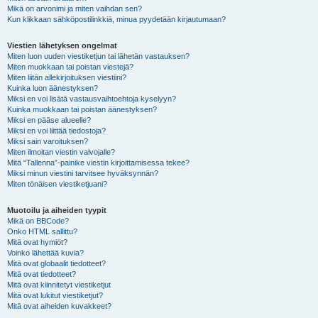
Mikä on arvonimi ja miten vaihdan sen?
Kun klikkaan sähköpostilinkkiä, minua pyydetään kirjautumaan?
Viestien lähetyksen ongelmat
Miten luon uuden viestiketjun tai lähetän vastauksen?
Miten muokkaan tai poistan viestejä?
Miten liitän allekirjoituksen viestiini?
Kuinka luon äänestyksen?
Miksi en voi lisätä vastausvaihtoehtoja kyselyyn?
Kuinka muokkaan tai poistan äänestyksen?
Miksi en pääse alueelle?
Miksi en voi liittää tiedostoja?
Miksi sain varoituksen?
Miten ilmoitan viestin valvojalle?
Mitä “Tallenna”-painike viestin kirjoittamisessa tekee?
Miksi minun viestini tarvitsee hyväksynnän?
Miten tönäisen viestiketjuani?
Muotoilu ja aiheiden tyypit
Mikä on BBCode?
Onko HTML sallittu?
Mitä ovat hymiöt?
Voinko lähettää kuvia?
Mitä ovat globaalit tiedotteet?
Mitä ovat tiedotteet?
Mitä ovat kiinnitetyt viestiketjut
Mitä ovat lukitut viestiketjut?
Mitä ovat aiheiden kuvakkeet?