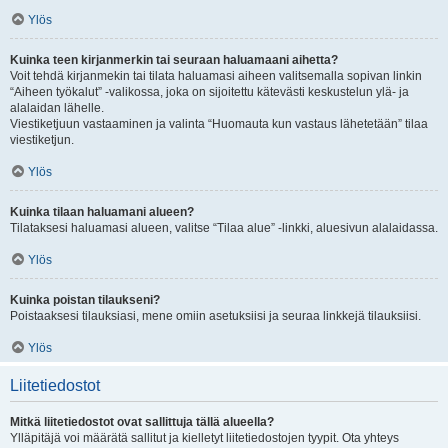
Ylös
Kuinka teen kirjanmerkin tai seuraan haluamaani aihetta?
Voit tehdä kirjanmekin tai tilata haluamasi aiheen valitsemalla sopivan linkin
“Aiheen työkalut” -valikossa, joka on sijoitettu kätevästi keskustelun ylä- ja
alalaidan lähelle.
Viestiketjuun vastaaminen ja valinta “Huomauta kun vastaus lähetetään” tilaa
viestiketjun.
Ylös
Kuinka tilaan haluamani alueen?
Tilataksesi haluamasi alueen, valitse “Tilaa alue” -linkki, aluesivun alalaidassa.
Ylös
Kuinka poistan tilaukseni?
Poistaaksesi tilauksiasi, mene omiin asetuksiisi ja seuraa linkkejä tilauksiisi.
Ylös
Liitetiedostot
Mitkä liitetiedostot ovat sallittuja tällä alueella?
Ylläpitäjä voi määrätä sallitut ja kielletyt liitetiedostojen tyypit. Ota yhteys