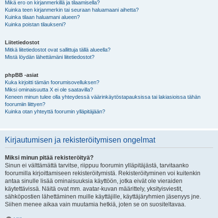
Mikä ero on kirjanmerkillä ja tilaamisella?
Kuinka teen kirjanmerkin tai seuraan haluamaani aihetta?
Kuinka tilaan haluamani alueen?
Kuinka poistan tilaukseni?
Liitetiedostot
Mitkä liitetiedostot ovat sallittuja tällä alueella?
Mistä löydän lähettämäni liitetiedostot?
phpBB -asiat
Kuka kirjoitti tämän foorumisovelluksen?
Miksi ominaisuutta X ei ole saatavilla?
Keneen minun tulee olla yhteydessä väärinkäytöstapauksissa tai lakiasioissa tähän
foorumiin liittyen?
Kuinka otan yhteyttä foorumin ylläpitäjään?
Kirjautumisen ja rekisteröitymisen ongelmat
Miksi minun pitää rekisteröityä?
Sinun ei välttämättä tarvitse, riippuu foorumin ylläpitäjästä, tarvitaanko
foorumilla kirjoittamiseen rekisteröitymistä. Rekisteröityminen voi kuitenkin
antaa sinulle lisää ominaisuuksia käyttöön, jotka eivät ole vieraiden
käytettävissä. Näitä ovat mm. avatar-kuvan määrittely, yksityisviestit,
sähköpostien lähettäminen muille käyttäjille, käyttäjäryhmien jäsenyys jne.
Siihen menee aikaa vain muutamia hetkiä, joten se on suositeltavaa.