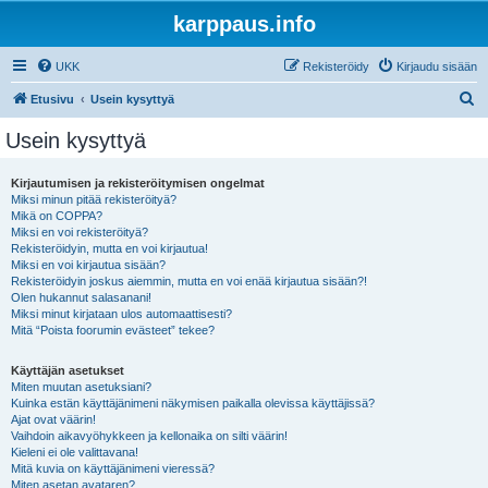
karppaus.info
UKK
Rekisteröidy
Kirjaudu sisään
E
Etusivu
Usein kysyttyä
t
Usein kysyttyä
s
i
Kirjautumisen ja rekisteröitymisen ongelmat
Miksi minun pitää rekisteröityä?
Mikä on COPPA?
Miksi en voi rekisteröityä?
Rekisteröidyin, mutta en voi kirjautua!
Miksi en voi kirjautua sisään?
Rekisteröidyin joskus aiemmin, mutta en voi enää kirjautua sisään?!
Olen hukannut salasanani!
Miksi minut kirjataan ulos automaattisesti?
Mitä “Poista foorumin evästeet” tekee?
Käyttäjän asetukset
Miten muutan asetuksiani?
Kuinka estän käyttäjänimeni näkymisen paikalla olevissa käyttäjissä?
Ajat ovat väärin!
Vaihdoin aikavyöhykkeen ja kellonaika on silti väärin!
Kieleni ei ole valittavana!
Mitä kuvia on käyttäjänimeni vieressä?
Miten asetan avataren?