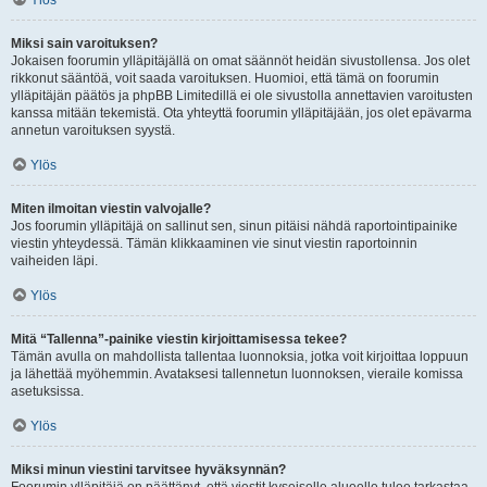
Ylös
Miksi sain varoituksen?
Jokaisen foorumin ylläpitäjällä on omat säännöt heidän sivustollensa. Jos olet
rikkonut sääntöä, voit saada varoituksen. Huomioi, että tämä on foorumin
ylläpitäjän päätös ja phpBB Limitedillä ei ole sivustolla annettavien varoitusten
kanssa mitään tekemistä. Ota yhteyttä foorumin ylläpitäjään, jos olet epävarma
annetun varoituksen syystä.
Ylös
Miten ilmoitan viestin valvojalle?
Jos foorumin ylläpitäjä on sallinut sen, sinun pitäisi nähdä raportointipainike
viestin yhteydessä. Tämän klikkaaminen vie sinut viestin raportoinnin
vaiheiden läpi.
Ylös
Mitä “Tallenna”-painike viestin kirjoittamisessa tekee?
Tämän avulla on mahdollista tallentaa luonnoksia, jotka voit kirjoittaa loppuun
ja lähettää myöhemmin. Avataksesi tallennetun luonnoksen, vieraile komissa
asetuksissa.
Ylös
Miksi minun viestini tarvitsee hyväksynnän?