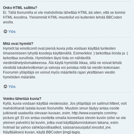
Onko HTML sallittu?
Ei. Tällä foorumilla ei ole mahdollista lähettää HTML:ää siten, että se toimisi
HTML-koodina. Yleisimmät HTML-muotoilut voi kuitenkin tehdä BBCoden
avulla.
Ylös
Mitä ovat hymiöt?
Hymiöt tai emoticonit ovat pieniä kuvia joita voidaan käyttää tunteiden
ilmaisemiseen lyhyitä koodeja käyttämällä. Esimerkiksi :) tarkoittaa iloista ja :(
tarkoittaa surullista. Hymiöiden täysi lista on nähtävillä
viestinlähetyslomakkeessa. Älä käytä hymiöitä liikaa, sillä ne voivat tehdä
viestistä lukukelvottoman ja valvoja voi poistaa niitä tai viestin kokonaan.
Foorumin ylläpitäjä on voinut myös määritellä rajan yksittäisen viestin
hymiöiden määrälle.
Ylös
Voinko lähettää kuvia?
Kyllä, kuvia voidaan käyttää viesteissäsi. Jos ylläpitäjä on sallinut liitteet, voit
mahdollisesti ladata kuvan foorumille. Muutoin sinun täytyy antaa osoite
julkisesti saatavilla olevaan kuvaan, esim. http://www.example.com/my-
picture.gif. Et voi antaa osoitetta omalla koneellasi oleviin kuviin (ellei se ole
yleinen palvelin) tai kuviin, jotka ovat käyttäjätunnistuksen takana, esim.
hotmail tai yahoo sähköpostilaatikot, salasanasuojatut sivustot, jne.
Näyttääksesi kuvan, käytä BBCoden [img]-tagia.