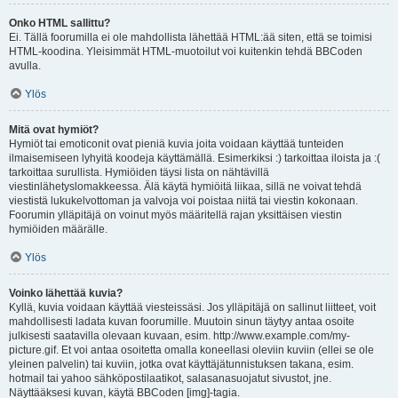
Onko HTML sallittu?
Ei. Tällä foorumilla ei ole mahdollista lähettää HTML:ää siten, että se toimisi
HTML-koodina. Yleisimmät HTML-muotoilut voi kuitenkin tehdä BBCoden
avulla.
Ylös
Mitä ovat hymiöt?
Hymiöt tai emoticonit ovat pieniä kuvia joita voidaan käyttää tunteiden
ilmaisemiseen lyhyitä koodeja käyttämällä. Esimerkiksi :) tarkoittaa iloista ja :(
tarkoittaa surullista. Hymiöiden täysi lista on nähtävillä
viestinlähetyslomakkeessa. Älä käytä hymiöitä liikaa, sillä ne voivat tehdä
viestistä lukukelvottoman ja valvoja voi poistaa niitä tai viestin kokonaan.
Foorumin ylläpitäjä on voinut myös määritellä rajan yksittäisen viestin
hymiöiden määrälle.
Ylös
Voinko lähettää kuvia?
Kyllä, kuvia voidaan käyttää viesteissäsi. Jos ylläpitäjä on sallinut liitteet, voit
mahdollisesti ladata kuvan foorumille. Muutoin sinun täytyy antaa osoite
julkisesti saatavilla olevaan kuvaan, esim. http://www.example.com/my-
picture.gif. Et voi antaa osoitetta omalla koneellasi oleviin kuviin (ellei se ole
yleinen palvelin) tai kuviin, jotka ovat käyttäjätunnistuksen takana, esim.
hotmail tai yahoo sähköpostilaatikot, salasanasuojatut sivustot, jne.
Näyttääksesi kuvan, käytä BBCoden [img]-tagia.