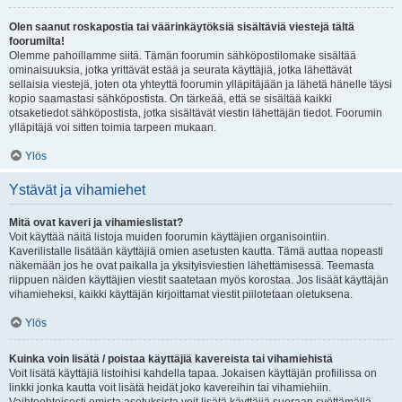
Olen saanut roskapostia tai väärinkäytöksiä sisältäviä viestejä tältä
foorumilta!
Olemme pahoillamme siitä. Tämän foorumin sähköpostilomake sisältää
ominaisuuksia, jotka yrittävät estää ja seurata käyttäjiä, jotka lähettävät
sellaisia viestejä, joten ota yhteyttä foorumin ylläpitäjään ja lähetä hänelle täysi
kopio saamastasi sähköpostista. On tärkeää, että se sisältää kaikki
otsaketiedot sähköpostista, jotka sisältävät viestin lähettäjän tiedot. Foorumin
ylläpitäjä voi sitten toimia tarpeen mukaan.
Ylös
Ystävät ja vihamiehet
Mitä ovat kaveri ja vihamieslistat?
Voit käyttää näitä listoja muiden foorumin käyttäjien organisointiin.
Kaverilistalle lisätään käyttäjiä omien asetusten kautta. Tämä auttaa nopeasti
näkemään jos he ovat paikalla ja yksityisviestien lähettämisessä. Teemasta
riippuen näiden käyttäjien viestit saatetaan myös korostaa. Jos lisäät käyttäjän
vihamieheksi, kaikki käyttäjän kirjoittamat viestit piilotetaan oletuksena.
Ylös
Kuinka voin lisätä / poistaa käyttäjiä kavereista tai vihamiehistä
Voit lisätä käyttäjiä listoihisi kahdella tapaa. Jokaisen käyttäjän profiilissa on
linkki jonka kautta voit lisätä heidät joko kavereihin tai vihamiehiin.