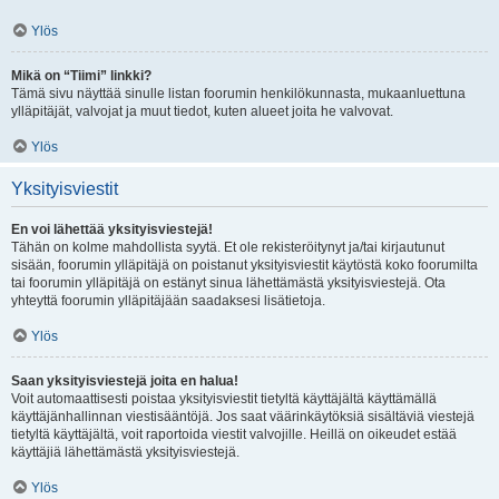
Ylös
Mikä on “Tiimi” linkki?
Tämä sivu näyttää sinulle listan foorumin henkilökunnasta, mukaanluettuna
ylläpitäjät, valvojat ja muut tiedot, kuten alueet joita he valvovat.
Ylös
Yksityisviestit
En voi lähettää yksityisviestejä!
Tähän on kolme mahdollista syytä. Et ole rekisteröitynyt ja/tai kirjautunut
sisään, foorumin ylläpitäjä on poistanut yksityisviestit käytöstä koko foorumilta
tai foorumin ylläpitäjä on estänyt sinua lähettämästä yksityisviestejä. Ota
yhteyttä foorumin ylläpitäjään saadaksesi lisätietoja.
Ylös
Saan yksityisviestejä joita en halua!
Voit automaattisesti poistaa yksityisviestit tietyltä käyttäjältä käyttämällä
käyttäjänhallinnan viestisääntöjä. Jos saat väärinkäytöksiä sisältäviä viestejä
tietyltä käyttäjältä, voit raportoida viestit valvojille. Heillä on oikeudet estää
käyttäjiä lähettämästä yksityisviestejä.
Ylös