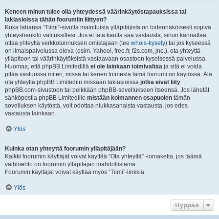
Keneen minun tulee olla yhteydessä väärinkäytöstapauksissa tai
lakiasioissa tähän foorumiin liittyen?
Kuka tahansa “Tiimi”-sivulla mainituista ylläpitäjistä on todennäköisesti sopiva
yhteyshenkilö valituksillesi. Jos et tätä kautta saa vastausta, sinun kannattaa
ottaa yhteyttä verkkotunnuksen omistajaan (tee
whois-kysely
) tai jos kyseessä
on ilmaispalvelussa oleva (esim. Yahoo!, free.fr, f2s.com, jne.), ota yhteyttä
ylläpitoon tai väärinkäytöksistä vastaavaan osastoon kyseisessä palvelussa.
Huomaa, että phpBB Limitedillä
ei ole lainkaan toimivaltaa
ja sitä ei voida
pitää vastuussa miten, missä tai kenen toimesta tämä foorumi on käytössä. Älä
ota yhteyttä phpBB Limitediin missään lakiasioissa
jotka eivät liity
phpBB.com-sivustoon tai pelkkään phpBB-sovellukseen itseensä. Jos lähetät
sähköpostia phpBB Limitedille
mistään kolmannen osapuolen
tämän
sovelluksen käytöstä, voit odottaa niukkasanaista vastausta, jos edes
vastausta lainkaan.
Ylös
Kuinka otan yhteyttä foorumin ylläpitäjään?
Kaikki foorumin käyttäjät voivat käyttää “Ota yhteyttä” -lomaketta, jos täämä
vaihtoehto on foorumin ylläpitäjän mahdollistama.
Foorumin käyttäjät voivat käyttää myös “Tiimi”-linkkiä.
Ylös
Hyppää