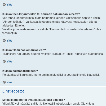
Ylös
Kuinka teen kirjanmerkin tai seuraan haluamaani aihetta?
Voit tehdä kirjanmekin tai tilata haluamasi aiheen valitsemalla sopivan linkin
“Aiheen työkalut” -valikossa, joka on sijoitettu kätevästi keskustelun ylä- ja
alalaidan lähelle.
Viestiketjuun vastaaminen ja valinta “Huomauta kun vastaus lähetetään” tilaa
viestiketjun.
Ylös
Kuinka tilaan haluamani alueen?
Tilataksesi haluamasi alueen, valitse “Tilaa alue” -linkki, aluesivun alalaidassa.
Ylös
Kuinka poistan tilaukseni?
Poistaaksesi tilauksiasi, mene omiin asetuksiisi ja seuraa linkkejä tilauksiisi.
Ylös
Liitetiedostot
Mitkä liitetiedostot ovat sallittuja tällä alueella?
Ylläpitäjä voi määrätä sallitut ja kielletyt liitetiedostojen tyypit. Ota yhteys