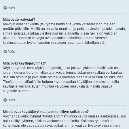
Ylös
Mitä ovatr valvojat?
Valvojat ovat henkilöitä (tai ryhmä henkilöitä) jotka katsovat foorumeiden
perään päivittäin. Heillä on on valta muokata ja poistaa viestejä ja lukita, avata,
siirtää, poistaa ja jakaa viestiketjuja niillä alueilla joissa heillä on valvojan
oikeudet. Yleensä valvojat ovat paikalla estämässä aiheen vierestä
keskustelua tai hyvien tapojen vastaisen materiaalin lähettämistä.
Ylös
Mitä ovat käyttäjäryhmät?
Käyttäjäryhmät ovat käyttäjien ryhmiä, jotka jakavat yhteisön hallittaviin osiin,
joiden kanssa foorumin ylläpitäjät voivat toimia. Jokainen käyttäjä voi kuulua
useisiin ryhmiin ja jokaiselle ryhmälle voidaan määritellä yksilölliset oikeudet.
Tämä tarjoaa ylläpitäjille helpon tavan muuttaa käyttäjien oikeuksia useille
käyttäjille kerralla, kuten muuttaa valvojien oikeuksia tai hallita pääsyä
suljetulle alueelle.
Ylös
Missä ovat käyttäjäryhmät ja miten liityn sellaiseen?
Voit nähdä kaikki ryhmät “Käyttäjäryhmät”-linkin kautta omissa asetuksissa. Jos
haluat liittyä yhteen, klikkaa vastaavaa painiketta. Kaikissa ryhmissä ei
kuitenkaan ole vapaata pääsyä. Jotkut ryhmät vaativat hyväksynnän ennen