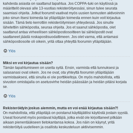
kahdesta asiasta on saattanut tapahtua. Jos COPPA-tuki on käytössä ja
määrittelit olevasi alle 13-vuotias rekisteröityessäsi, sinun tulee seurata
saamiasi ohjeita. Jotkut foorumit vaativat myös uusien tunnusten aktivoinnin
joko sinun itsesi toimesta tai ylläpitäjän toimesta ennen kuin voit kirjautua
sisään. Tämä tieto kerrottiin rekisteröitymisen yhteydessä. Jos sinulle
lähetettiin sähköpostia, seuraa ohjeita. Jos et saanut sähköpostia, olet
saattanut antaa virheellisen sähköpostiosoitteen tai sähköpostit ovat
saattaneet jäädä roskapostisuodattimeen. Jos olet varma, että antamasi
sähköpostiosoite oli oikein, yritä ottaa yhteyttä foorumin ylläpitäjään.
Ylös
Miksi en voi kirjautua sisään?
Tämän tapahtumiseen on useita syitä. Ensin, varmista että tunnuksesi ja
salasanasi ovat oikein. Jos ne ovat, ota yhteyttä foorumin ylläpitäjään
varmistaaksesi, että sinulla ei ole porttikieltoja. On myös mahdollista, että
sivuston omistajalla on asetusvirhe heidän päässään ja heidän pitäisi korjata
se.
Ylös
Rekisteröidyin joskus aiemmin, mutta en voi enää kirjautua sisään?!
On mahdollista, että ylläpitäjä on poistanut käyttäjätilisi käytöstä jostain syystä.
Useat foorumit myös poistavat käyttäjiä, jotka eivät ole kirjoittaneet pitkään
aikaan pienentääkseen tietokantansa kokoa. Jos näin on käynyt, yritä
rekisteröityä uudelleen ja osallistu keskusteluun aktiivisemmin.