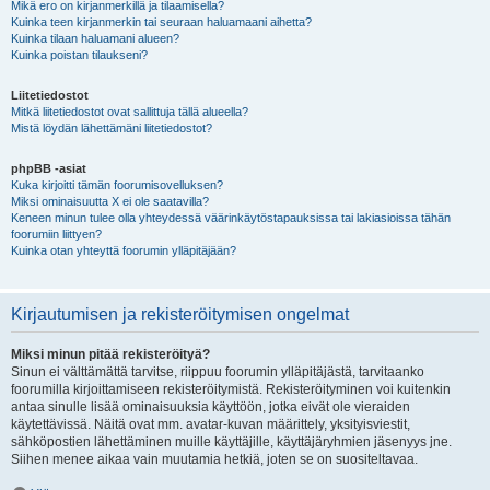
Mikä ero on kirjanmerkillä ja tilaamisella?
Kuinka teen kirjanmerkin tai seuraan haluamaani aihetta?
Kuinka tilaan haluamani alueen?
Kuinka poistan tilaukseni?
Liitetiedostot
Mitkä liitetiedostot ovat sallittuja tällä alueella?
Mistä löydän lähettämäni liitetiedostot?
phpBB -asiat
Kuka kirjoitti tämän foorumisovelluksen?
Miksi ominaisuutta X ei ole saatavilla?
Keneen minun tulee olla yhteydessä väärinkäytöstapauksissa tai lakiasioissa tähän
foorumiin liittyen?
Kuinka otan yhteyttä foorumin ylläpitäjään?
Kirjautumisen ja rekisteröitymisen ongelmat
Miksi minun pitää rekisteröityä?
Sinun ei välttämättä tarvitse, riippuu foorumin ylläpitäjästä, tarvitaanko
foorumilla kirjoittamiseen rekisteröitymistä. Rekisteröityminen voi kuitenkin
antaa sinulle lisää ominaisuuksia käyttöön, jotka eivät ole vieraiden
käytettävissä. Näitä ovat mm. avatar-kuvan määrittely, yksityisviestit,
sähköpostien lähettäminen muille käyttäjille, käyttäjäryhmien jäsenyys jne.
Siihen menee aikaa vain muutamia hetkiä, joten se on suositeltavaa.