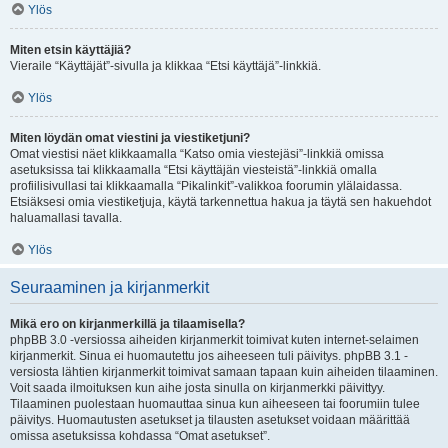
Ylös
Miten etsin käyttäjiä?
Vieraile “Käyttäjät”-sivulla ja klikkaa “Etsi käyttäjä”-linkkiä.
Ylös
Miten löydän omat viestini ja viestiketjuni?
Omat viestisi näet klikkaamalla “Katso omia viestejäsi”-linkkiä omissa
asetuksissa tai klikkaamalla “Etsi käyttäjän viesteistä”-linkkiä omalla
profiilisivullasi tai klikkaamalla “Pikalinkit”-valikkoa foorumin ylälaidassa.
Etsiäksesi omia viestiketjuja, käytä tarkennettua hakua ja täytä sen hakuehdot
haluamallasi tavalla.
Ylös
Seuraaminen ja kirjanmerkit
Mikä ero on kirjanmerkillä ja tilaamisella?
phpBB 3.0 -versiossa aiheiden kirjanmerkit toimivat kuten internet-selaimen
kirjanmerkit. Sinua ei huomautettu jos aiheeseen tuli päivitys. phpBB 3.1 -
versiosta lähtien kirjanmerkit toimivat samaan tapaan kuin aiheiden tilaaminen.
Voit saada ilmoituksen kun aihe josta sinulla on kirjanmerkki päivittyy.
Tilaaminen puolestaan huomauttaa sinua kun aiheeseen tai foorumiin tulee
päivitys. Huomautusten asetukset ja tilausten asetukset voidaan määrittää
omissa asetuksissa kohdassa “Omat asetukset”.