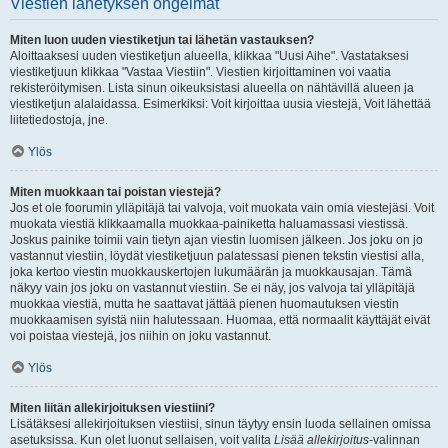
Viestien lähetyksen ongelmat
Miten luon uuden viestiketjun tai lähetän vastauksen?
Aloittaaksesi uuden viestiketjun alueella, klikkaa "Uusi Aihe". Vastataksesi
viestiketjuun klikkaa "Vastaa Viestiin". Viestien kirjoittaminen voi vaatia
rekisteröitymisen. Lista sinun oikeuksistasi alueella on nähtävillä alueen ja
viestiketjun alalaidassa. Esimerkiksi: Voit kirjoittaa uusia viestejä, Voit lähettää
liitetiedostoja, jne.
Ylös
Miten muokkaan tai poistan viestejä?
Jos et ole foorumin ylläpitäjä tai valvoja, voit muokata vain omia viestejäsi. Voit
muokata viestiä klikkaamalla muokkaa-painiketta haluamassasi viestissä.
Joskus painike toimii vain tietyn ajan viestin luomisen jälkeen. Jos joku on jo
vastannut viestiin, löydät viestiketjuun palatessasi pienen tekstin viestisi alla,
joka kertoo viestin muokkauskertojen lukumäärän ja muokkausajan. Tämä
näkyy vain jos joku on vastannut viestiin. Se ei näy, jos valvoja tai ylläpitäjä
muokkaa viestiä, mutta he saattavat jättää pienen huomautuksen viestin
muokkaamisen syistä niin halutessaan. Huomaa, että normaalit käyttäjät eivät
voi poistaa viestejä, jos niihin on joku vastannut.
Ylös
Miten liitän allekirjoituksen viestiini?
Lisätäksesi allekirjoituksen viestiisi, sinun täytyy ensin luoda sellainen omissa
asetuksissa. Kun olet luonut sellaisen, voit valita
Lisää allekirjoitus
-valinnan