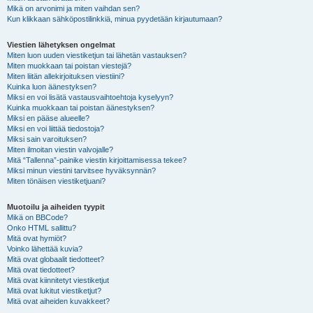
Mikä on arvonimi ja miten vaihdan sen?
Kun klikkaan sähköpostilinkkiä, minua pyydetään kirjautumaan?
Viestien lähetyksen ongelmat
Miten luon uuden viestiketjun tai lähetän vastauksen?
Miten muokkaan tai poistan viestejä?
Miten liitän allekirjoituksen viestiini?
Kuinka luon äänestyksen?
Miksi en voi lisätä vastausvaihtoehtoja kyselyyn?
Kuinka muokkaan tai poistan äänestyksen?
Miksi en pääse alueelle?
Miksi en voi liittää tiedostoja?
Miksi sain varoituksen?
Miten ilmoitan viestin valvojalle?
Mitä “Tallenna”-painike viestin kirjoittamisessa tekee?
Miksi minun viestini tarvitsee hyväksynnän?
Miten tönäisen viestiketjuani?
Muotoilu ja aiheiden tyypit
Mikä on BBCode?
Onko HTML sallittu?
Mitä ovat hymiöt?
Voinko lähettää kuvia?
Mitä ovat globaalit tiedotteet?
Mitä ovat tiedotteet?
Mitä ovat kiinnitetyt viestiketjut
Mitä ovat lukitut viestiketjut?
Mitä ovat aiheiden kuvakkeet?