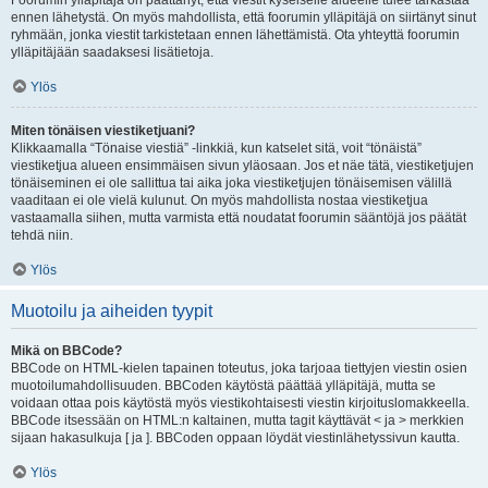
Foorumin ylläpitäjä on päättänyt, että viestit kyseiselle alueelle tulee tarkastaa
ennen lähetystä. On myös mahdollista, että foorumin ylläpitäjä on siirtänyt sinut
ryhmään, jonka viestit tarkistetaan ennen lähettämistä. Ota yhteyttä foorumin
ylläpitäjään saadaksesi lisätietoja.
Ylös
Miten tönäisen viestiketjuani?
Klikkaamalla “Tönaise viestiä” -linkkiä, kun katselet sitä, voit “tönäistä”
viestiketjua alueen ensimmäisen sivun yläosaan. Jos et näe tätä, viestiketjujen
tönäiseminen ei ole sallittua tai aika joka viestiketjujen tönäisemisen välillä
vaaditaan ei ole vielä kulunut. On myös mahdollista nostaa viestiketjua
vastaamalla siihen, mutta varmista että noudatat foorumin sääntöjä jos päätät
tehdä niin.
Ylös
Muotoilu ja aiheiden tyypit
Mikä on BBCode?
BBCode on HTML-kielen tapainen toteutus, joka tarjoaa tiettyjen viestin osien
muotoilumahdollisuuden. BBCoden käytöstä päättää ylläpitäjä, mutta se
voidaan ottaa pois käytöstä myös viestikohtaisesti viestin kirjoituslomakkeella.
BBCode itsessään on HTML:n kaltainen, mutta tagit käyttävät < ja > merkkien
sijaan hakasulkuja [ ja ]. BBCoden oppaan löydät viestinlähetyssivun kautta.
Ylös