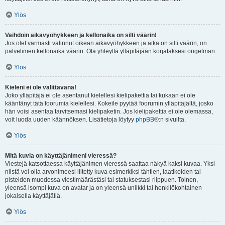
Ylös
Vaihdoin aikavyöhykkeen ja kellonaika on silti väärin!
Jos olet varmasti valinnut oikean aikavyöhykkeen ja aika on silti väärin, on
palvelimen kellonaika väärin. Ota yhteyttä ylläpitäjään korjataksesi ongelman.
Ylös
Kieleni ei ole valittavana!
Joko ylläpitäjä ei ole asentanut kielellesi kielipakettia tai kukaan ei ole
kääntänyt tätä foorumia kielellesi. Kokeile pyytää foorumin ylläpitäjältä, josko
hän voisi asentaa tarvitsemasi kielipaketin. Jos kielipakettia ei ole olemassa,
voit luoda uuden käännöksen. Lisätietoja löytyy
phpBB
®:n sivuilta.
Ylös
Mitä kuvia on käyttäjänimeni vieressä?
Viestejä katsottaessa käyttäjänimen vieressä saattaa näkyä kaksi kuvaa. Yksi
niistä voi olla arvonimeesi liitetty kuva esimerkiksi tähtien, laatikoiden tai
pisteiden muodossa viestimäärästäsi tai statuksestasi riippuen. Toinen,
yleensä isompi kuva on avatar ja on yleensä uniikki tai henkilökohtainen
jokaisella käyttäjällä.
Ylös