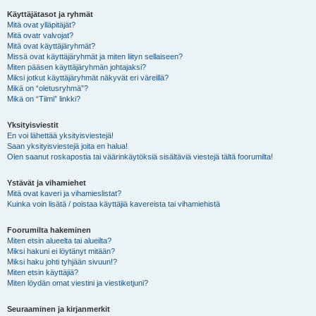
Käyttäjätasot ja ryhmät
Mitä ovat ylläpitäjät?
Mitä ovatr valvojat?
Mitä ovat käyttäjäryhmät?
Missä ovat käyttäjäryhmät ja miten liityn sellaiseen?
Miten pääsen käyttäjäryhmän johtajaksi?
Miksi jotkut käyttäjäryhmät näkyvät eri väreillä?
Mikä on “oletusryhmä”?
Mikä on “Tiimi” linkki?
Yksityisviestit
En voi lähettää yksityisviestejä!
Saan yksityisviestejä joita en halua!
Olen saanut roskapostia tai väärinkäytöksiä sisältäviä viestejä tältä foorumilta!
Ystävät ja vihamiehet
Mitä ovat kaveri ja vihamieslistat?
Kuinka voin lisätä / poistaa käyttäjiä kavereista tai vihamiehistä
Foorumilta hakeminen
Miten etsin alueelta tai alueilta?
Miksi hakuni ei löytänyt mitään?
Miksi haku johti tyhjään sivuun!?
Miten etsin käyttäjiä?
Miten löydän omat viestini ja viestiketjuni?
Seuraaminen ja kirjanmerkit