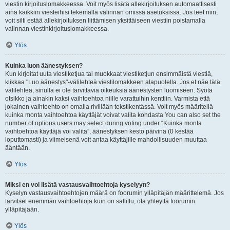
viestin kirjoituslomakkeessa. Voit myös lisätä allekirjoituksen automaattisesti
aina kaikkiin viesteihisi tekemällä valinnan omissa asetuksissa. Jos teet niin,
voit silti estää allekirjoituksen liittämisen yksittäiseen viestiin poistamalla
valinnan viestinkirjoituslomakkeessa.
Ylös
Kuinka luon äänestyksen?
Kun kirjoitat uuta viestiketjua tai muokkaat viestiketjun ensimmäistä viestiä,
klikkaa "Luo äänestys"-välilehteä viestilomakkeen alapuolella. Jos et näe tätä
välilehteä, sinulla ei ole tarvittavia oikeuksia äänestysten luomiseen. Syötä
otsikko ja ainakin kaksi vaihtoehtoa niille varattuihin kenttiin. Varmista että
jokainen vaihtoehto on omalla rivillään tekstikentässä. Voit myös määritellä
kuinka monta vaihtoehtoa käyttäjät voivat valita kohdasta You can also set the
number of options users may select during voting under “Kuinka monta
vaihtoehtoa käyttäjä voi valita”, äänestyksen kesto päivinä (0 kestää
loputtomasti) ja viimeisenä voit antaa käyttäjille mahdollisuuden muuttaa
ääntään.
Ylös
Miksi en voi lisätä vastausvaihtoehtoja kyselyyn?
Kyselyn vastausvaihtoehtojen määrä on foorumin ylläpitäjän määrittelemä. Jos
tarvitset enemmän vaihtoehtoja kuin on sallittu, ota yhteyttä foorumin
ylläpitäjään.
Ylös