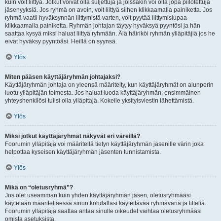
kuin voit liittyä. Jotkut voivat olla suljettuja ja joissakin voi olla jopa piilotettuja
jäsenyyksiä. Jos ryhmä on avoin, voit liittyä siihen klikkaamalla painiketta. Jos
ryhmä vaatii hyväksynnän liittymistä varten, voit pyytää liittymislupaa
klikkaamalla painiketta. Ryhmän johtajan täytyy hyväksyä pyyntösi ja hän
saattaa kysyä miksi haluat liittyä ryhmään. Älä häiriköi ryhmän ylläpitäjiä jos he
eivät hyväksy pyyntöäsi. Heillä on syynsä.
Ylös
Miten pääsen käyttäjäryhmän johtajaksi?
Käyttäjäryhmän johtaja on yleensä määritelty, kun käyttäjäryhmät on alunperin
luotu ylläpitäjän toimesta. Jos haluat luoda käyttäjäryhmän, ensimmäinen
yhteyshenkilösi tulisi olla ylläpitäjä. Kokeile yksityisviestin lähettämistä.
Ylös
Miksi jotkut käyttäjäryhmät näkyvät eri väreillä?
Foorumin ylläpitäjä voi määritellä tietyn käyttäjäryhmän jäsenille värin joka
helpottaa kyseisen käyttäjäryhmän jäsenten tunnistamista.
Ylös
Mikä on “oletusryhmä”?
Jos olet useamman kuin yhden käyttäjäryhmän jäsen, oletusryhmääsi
käytetään määriteltäessä sinun kohdallasi käytettävää ryhmäväriä ja titteliä.
Foorumin ylläpitäjä saattaa antaa sinulle oikeudet vaihtaa oletusryhmääsi
omista asetuksista.