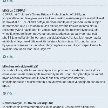
Ylös
Mikä on COPPA?
COPPA, tai Children’s Online Privacy Protection Act of 1998, on
yhdysvaltalainen laki, joka vaatii kaikkien verkkosivustojen, jotka mahdollisesti
keräävät alle 13-vuotiailta tietoja, hankkia huoltajan kirjallisen luvan tietojen
keräämiseen alle 13-vuotiaalta. Jos olet epävarma koskeeko tämä sinua
rekisteröityvänä käyttäjänä tai verkkosivua jolle olet rekisteröitymässä, ota
yhteyttä oikeudelliseen neuvonantajaan saadaksesi apua. Huomaa, että
phpBB Limited ja tämän foorumin omistajat eivät voi antaa lakineuvontaa ja
eivät ole yhteyshenkilöitä minkäänlaisissa lakiasioissa, lukuunottamatta
kysymystä “Keneen minun tulee olla yhteydessä väärinkäytöstapauksissa tai
lakiasioissa tähän foorumiin liittyen?”.
Ylös
Miksi en voi rekisteröityä?
On mahdollista, että foorumin ylläpitäjä on poistanut rekisteröinnin käytöstä
estääkseen uusia vierailijoita rekisteröitymästä. Foorumin ylläpitäjä on voinut
myös asettaa porttikiellon IP-osoitteellesi tai estänyt valitsemasi
käyttäjätunnuksen rekisteröinnin. Ota yhteyttä foorumin ylläpitäjään saadaksesi
apua.
Ylös
Rekisteröidyin, mutta en voi kirjautua!
Tarkista ensin käyttäjätunnuksesi ja salasanasi. Jos ne ovat oikein, yksi