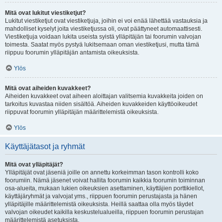
Mitä ovat lukitut viestiketjut?
Lukitut viestiketjut ovat viestiketjuja, joihin ei voi enää lähettää vastauksia ja
mahdolliset kyselyt joita viestiketjussa oli, ovat päättyneet automaattisesti.
Viestiketjuja voidaan lukita useista syistä ylläpitäjän tai foorumin valvojan
toimesta. Saatat myös pystyä lukitsemaan oman viestiketjusi, mutta tämä
riippuu foorumin ylläpitäjän antamista oikeuksista.
Ylös
Mitä ovat aiheiden kuvakkeet?
Aiheiden kuvakkeet ovat aiheen aloittajan valitsemia kuvakkeita joiden on
tarkoitus kuvastaa niiden sisältöä. Aiheiden kuvakkeiden käyttöoikeudet
riippuvat foorumin ylläpitäjän määrittelemistä oikeuksista.
Ylös
Käyttäjätasot ja ryhmät
Mitä ovat ylläpitäjät?
Ylläpitäjät ovat jäseniä joille on annettu korkeimman tason kontrolli koko
foorumiin. Nämä jäsenet voivat hallita foorumin kaikkia foorumin toiminnan
osa-alueita, mukaan lukien oikeuksien asettaminen, käyttäjien porttikiellot,
käyttäjäryhmät ja valvojat yms., riippuen foorumin perustajasta ja hänen
ylläpitäjille määrittelemistä oikeuksista. Heillä saattaa olla myös täydet
valvojan oikeudet kaikilla keskustelualueilla, riippuen foorumin perustajan
määrittelemistä asetuksista.