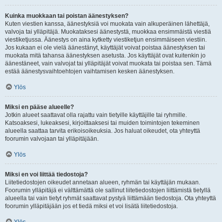
Kuinka muokkaan tai poistan äänestyksen?
Kuten viestien kanssa, äänestyksiä voi muokata vain alkuperäinen lähettäjä,
valvoja tai ylläpitäjä. Muokataksesi äänestystä, muokkaa ensimmäistä viestiä
viestiketjussa. Äänestys on aina kytketty viestiketjun ensimmäiseen viestiin.
Jos kukaan ei ole vielä äänestänyt, käyttäjät voivat poistaa äänestyksen tai
muokata mitä tahansa äänestyksen asetusta. Jos käyttäjät ovat kuitenkin jo
äänestäneet, vain valvojat tai ylläpitäjät voivat muokata tai poistaa sen. Tämä
estää äänestysvaihtoehtojen vaihtamisen kesken äänestyksen.
Ylös
Miksi en pääse alueelle?
Jotkin alueet saattavat olla rajattu vain tietyille käyttäjille tai ryhmille.
Katsoaksesi, lukeaksesi, kirjoittaaksesi tai muiden toimintojen tekeminen
alueella saattaa tarvita erikoisoikeuksia. Jos haluat oikeudet, ota yhteyttä
foorumin valvojaan tai ylläpitäjään.
Ylös
Miksi en voi liittää tiedostoja?
Liitetiedostojen oikeudet annetaan alueen, ryhmän tai käyttäjän mukaan.
Foorumin ylläpitäjä ei välttämättä ole sallinut liitetiedostojen liittämistä tietyllä
alueella tai vain tietyt ryhmät saattavat pystyä liittämään tiedostoja. Ota yhteyttä
foorumin ylläpitäjään jos et tiedä miksi et voi lisätä liitetiedostoja.