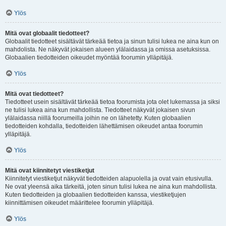
Ylös
Mitä ovat globaalit tiedotteet?
Globaalit tiedotteet sisältävät tärkeää tietoa ja sinun tulisi lukea ne aina kun on
mahdolista. Ne näkyvät jokaisen alueen ylälaidassa ja omissa asetuksissa.
Globaalien tiedotteiden oikeudet myöntää foorumin ylläpitäjä.
Ylös
Mitä ovat tiedotteet?
Tiedotteet usein sisältävät tärkeää tietoa foorumista jota olet lukemassa ja siksi
ne tulisi lukea aina kun mahdollista. Tiedotteet näkyvät jokaisen sivun
ylälaidassa niillä foorumeilla joihin ne on lähetetty. Kuten globaalien
tiedotteiden kohdalla, tiedotteiden lähettämisen oikeudet antaa foorumin
ylläpitäjä.
Ylös
Mitä ovat kiinnitetyt viestiketjut
Kiinnitetyt viestiketjut näkyvät tiedotteiden alapuolella ja ovat vain etusivulla.
Ne ovat yleensä aika tärkeitä, joten sinun tulisi lukea ne aina kun mahdollista.
Kuten tiedotteiden ja globaalien tiedotteiden kanssa, viestiketjujen
kiinnittämisen oikeudet määrittelee foorumin ylläpitäjä.
Ylös