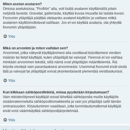
Miten asetan avataren?
Omissa asetuksissa, “Profiilin” alla, voit lisätä avataren käyttämällä jotain
neljästä tavasta: Gravatar, galleriasta, käyttää kuvaa muualta tai ladata kuvan.
Foorumin ylläpitäjä päättää otetaanko avataret käyttöön ja valitsee mitkä
avatarien käyttöönottotavat sallitaan. Jos et voi käyttää avataria, ota yhteyttä
foorumin ylläpitäjään.
Ylös
Mikä on arvonimi ja miten vaihdan sen?
Arvonimet, jotka näkyvät käyttäjänimesi alla osoittavat kirjoittamiesi viestien
määrän tai tietyt käyttäjät, kuten ylläpitäjät tai valvojat. Yleensä et voi vaihtaa
minkään arvonimen tekstiä, sillä nämä ovat ylläpitäjän määrittelemiä. Älä
kirjoita viestejä vain parantaaksesi arvonimeäsi. Useimmat foorumit eivät siedä
tätä ja valvojat tai ylläpitäjät voivat yksinkertaisesti pienentää viestilaskuriasi.
Ylös
Kun klikkaan sähköpostilinkkiä, minua pyydetään kirjautumaan?
Vain rekisteröityneet käyttäjät voivat lähettää sähköpostia muille käyttäjille
sisäänrakennetulla sähköpostilomakkeella ja vain jos ylläpitäjä sallii tämän
ominaisuuden. Kirjautuminen vaaditaan, jotta tunnistautumattomat käyttäjät
eivät voisi väärinkäyttää sähköpostijärjestelmää.
Ylös