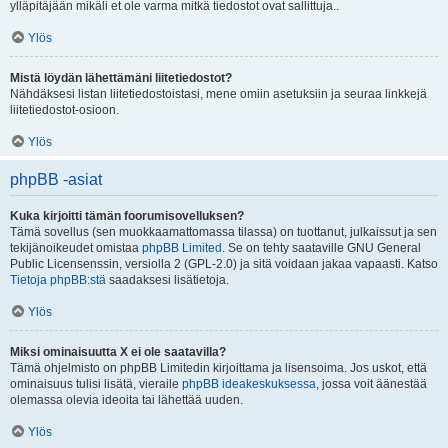
ylläpitäjään mikäli et ole varma mitkä tiedostot ovat sallittuja..
Ylös
Mistä löydän lähettämäni liitetiedostot?
Nähdäksesi listan liitetiedostoistasi, mene omiin asetuksiin ja seuraa linkkejä
liitetiedostot-osioon.
Ylös
phpBB -asiat
Kuka kirjoitti tämän foorumisovelluksen?
Tämä sovellus (sen muokkaamattomassa tilassa) on tuottanut, julkaissut ja sen
tekijänoikeudet omistaa
phpBB Limited
. Se on tehty saataville GNU General
Public Licensenssin, versiolla 2 (GPL-2.0) ja sitä voidaan jakaa vapaasti. Katso
Tietoja phpBB:stä
saadaksesi lisätietoja.
Ylös
Miksi ominaisuutta X ei ole saatavilla?
Tämä ohjelmisto on phpBB Limitedin kirjoittama ja lisensoima. Jos uskot, että
ominaisuus tulisi lisätä, vieraile
phpBB ideakeskuksessa
, jossa voit äänestää
olemassa olevia ideoita tai lähettää uuden.
Ylös