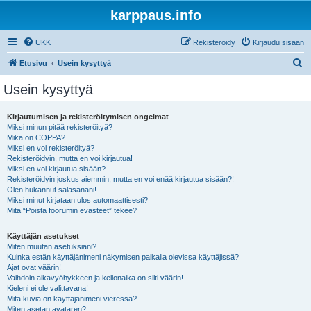
karppaus.info
UKK
Rekisteröidy
Kirjaudu sisään
E
Etusivu
Usein kysyttyä
t
Usein kysyttyä
s
i
Kirjautumisen ja rekisteröitymisen ongelmat
Miksi minun pitää rekisteröityä?
Mikä on COPPA?
Miksi en voi rekisteröityä?
Rekisteröidyin, mutta en voi kirjautua!
Miksi en voi kirjautua sisään?
Rekisteröidyin joskus aiemmin, mutta en voi enää kirjautua sisään?!
Olen hukannut salasanani!
Miksi minut kirjataan ulos automaattisesti?
Mitä “Poista foorumin evästeet” tekee?
Käyttäjän asetukset
Miten muutan asetuksiani?
Kuinka estän käyttäjänimeni näkymisen paikalla olevissa käyttäjissä?
Ajat ovat väärin!
Vaihdoin aikavyöhykkeen ja kellonaika on silti väärin!
Kieleni ei ole valittavana!
Mitä kuvia on käyttäjänimeni vieressä?
Miten asetan avataren?