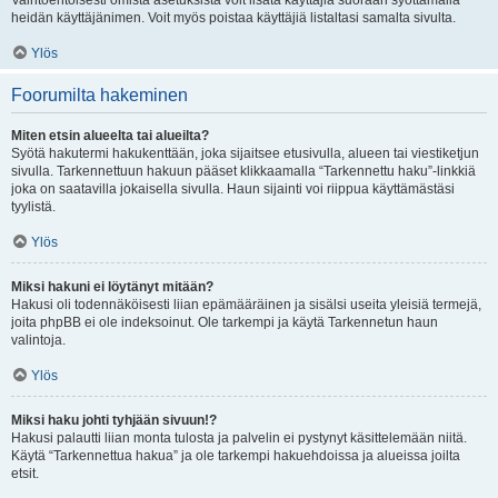
Vaihtoehtoisesti omista asetuksista voit lisätä käyttäjiä suoraan syöttämällä
heidän käyttäjänimen. Voit myös poistaa käyttäjiä listaltasi samalta sivulta.
Ylös
Foorumilta hakeminen
Miten etsin alueelta tai alueilta?
Syötä hakutermi hakukenttään, joka sijaitsee etusivulla, alueen tai viestiketjun
sivulla. Tarkennettuun hakuun pääset klikkaamalla “Tarkennettu haku”-linkkiä
joka on saatavilla jokaisella sivulla. Haun sijainti voi riippua käyttämästäsi
tyylistä.
Ylös
Miksi hakuni ei löytänyt mitään?
Hakusi oli todennäköisesti liian epämääräinen ja sisälsi useita yleisiä termejä,
joita phpBB ei ole indeksoinut. Ole tarkempi ja käytä Tarkennetun haun
valintoja.
Ylös
Miksi haku johti tyhjään sivuun!?
Hakusi palautti liian monta tulosta ja palvelin ei pystynyt käsittelemään niitä.
Käytä “Tarkennettua hakua” ja ole tarkempi hakuehdoissa ja alueissa joilta
etsit.