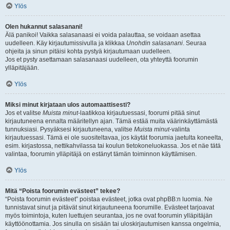
Ylös
Olen hukannut salasanani!
Älä panikoi! Vaikka salasanaasi ei voida palauttaa, se voidaan asettaa
uudelleen. Käy kirjautumissivulla ja klikkaa
Unohdin salasanani
. Seuraa
ohjeita ja sinun pitäisi kohta pystyä kirjautumaan uudelleen.
Jos et pysty asettamaan salasanaasi uudelleen, ota yhteyttä foorumin
ylläpitäjään.
Ylös
Miksi minut kirjataan ulos automaattisesti?
Jos et valitse
Muista minut
-laatikkoa kirjautuessasi, foorumi pitää sinut
kirjautuneena ennalta määritellyn ajan. Tämä estää muita väärinkäyttämästä
tunnuksiasi. Pysyäksesi kirjautuneena, valitse
Muista minut
-valinta
kirjautuessasi. Tämä ei ole suositeltavaa, jos käytät foorumia jaetulta koneelta,
esim. kirjastossa, nettikahvilassa tai koulun tietokoneluokassa. Jos et näe tätä
valintaa, foorumin ylläpitäjä on estänyt tämän toiminnon käyttämisen.
Ylös
Mitä “Poista foorumin evästeet” tekee?
“Poista foorumin evästeet” poistaa evästeet, jotka ovat phpBB:n luomia. Ne
tunnistavat sinut ja pitävät sinut kirjautuneena foorumille. Evästeet tarjoavat
myös toimintoja, kuten luettujen seurantaa, jos ne ovat foorumin ylläpitäjän
käyttöönottamia. Jos sinulla on sisään tai uloskirjautumisen kanssa ongelmia,