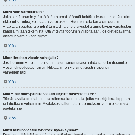
Ylös
Miksi sain varoituksen?
Jokaisen foorumin ylläpitäjällä on omat säännöt heidän sivustollensa. Jos olet
rikkonut sääntöä, voit saada varoituksen. Huomioi, että tämä on foorumin
ylläpitäjän päätös ja phpBB Limitedillä ei ole sivustolla annettavien varoitusten
kanssa mitään tekemistä. Ota yhteyttä foorumin ylläpitäjään, jos olet epävarma
annetun varoituksen syystä.
Ylös
Miten ilmoitan viestin valvojalle?
Jos foorumin ylläpitäjä on sallinut sen, sinun pitäisi nähdä raportointipainike
viestin yhteydessä. Tämän klikkaaminen vie sinut viestin raportoinnin
vaiheiden läpi.
Ylös
Mitä “Tallenna”-painike viestin kirjoittamisessa tekee?
Tämän avulla on mahdollista tallentaa luonnoksia, jotka voit kirjoittaa loppuun
ja lähettää myöhemmin. Avataksesi tallennetun luonnoksen, vieraile komissa
asetuksissa.
Ylös
Miksi minun viestini tarvitsee hyväksynnän?