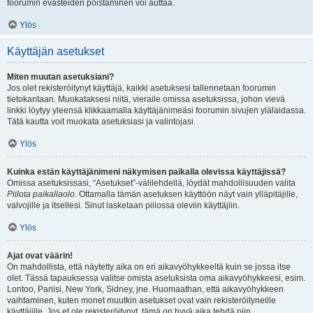
foorumin evästeiden poistaminen voi auttaa.
Ylös
Käyttäjän asetukset
Miten muutan asetuksiani?
Jos olet rekisteröitynyt käyttäjä, kaikki asetuksesi tallennetaan foorumin
tietokantaan. Muokataksesi niitä, vieraile omissa asetuksissa, johon vievä
linkki löytyy yleensä klikkaamalla käyttäjänimeäsi foorumin sivujen ylälaidassa.
Tätä kautta voit muokata asetuksiasi ja valintojasi.
Ylös
Kuinka estän käyttäjänimeni näkymisen paikalla olevissa käyttäjissä?
Omissa asetuksissasi, “Asetukset”-välilehdellä, löydät mahdollisuuden valita
Piilota paikallaolo
. Ottamalla tämän asetuksen käyttöön näyt vain ylläpitäjille,
valvojille ja itsellesi. Sinut lasketaan piilossa oleviin käyttäjiin.
Ylös
Ajat ovat väärin!
On mahdollista, että näytetty aika on eri aikavyöhykkeeltä kuin se jossa itse
olet. Tässä tapauksessa valitse omista asetuksista oma aikavyöhykkeesi, esim.
Lontoo, Pariisi, New York, Sidney, jne. Huomaathan, että aikavyöhykkeen
vaihtaminen, kuten monet muutkin asetukset ovat vain rekisteröityneille
käyttäjille. Jos et ole rekisteröitynyt, tämä on hyvä aika tehdä niin.