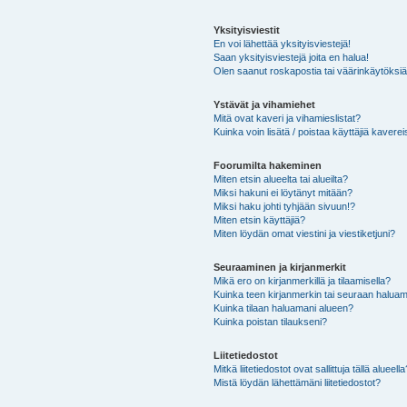
Yksityisviestit
En voi lähettää yksityisviestejä!
Saan yksityisviestejä joita en halua!
Olen saanut roskapostia tai väärinkäytöksiä s
Ystävät ja vihamiehet
Mitä ovat kaveri ja vihamieslistat?
Kuinka voin lisätä / poistaa käyttäjiä kaverei
Foorumilta hakeminen
Miten etsin alueelta tai alueilta?
Miksi hakuni ei löytänyt mitään?
Miksi haku johti tyhjään sivuun!?
Miten etsin käyttäjiä?
Miten löydän omat viestini ja viestiketjuni?
Seuraaminen ja kirjanmerkit
Mikä ero on kirjanmerkillä ja tilaamisella?
Kuinka teen kirjanmerkin tai seuraan haluam
Kuinka tilaan haluamani alueen?
Kuinka poistan tilaukseni?
Liitetiedostot
Mitkä liitetiedostot ovat sallittuja tällä alueell
Mistä löydän lähettämäni liitetiedostot?