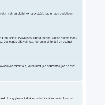
jeita ja sinun pitäisi kohta pystyä kirjautumaan uudelleen.
tä tunnuksiasi. Pysyäksesi kirjautuneena, valitse
Muista minut
-
sa. Jos et näe tätä valintaa, foorumin ylläpitäjä on estänyt
oavat myös toimintoja, kuten luettujen seurantaa, jos ne ovat
 linkki löytyy yleensä klikkaamalla käyttäjänimeäsi foorumin