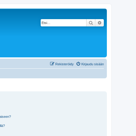
Etsi
Tarkennettu haku
Rekisteröidy
Kirjaudu sisään
laiseen?
llä?