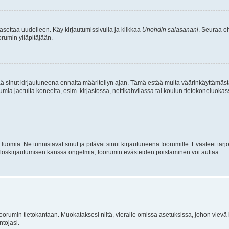
asettaa uudelleen. Käy kirjautumissivulla ja klikkaa
Unohdin salasanani
. Seuraa oh
rumin ylläpitäjään.
tää sinut kirjautuneena ennalta määritellyn ajan. Tämä estää muita väärinkäyttämäs
rumia jaetulta koneelta, esim. kirjastossa, nettikahvilassa tai koulun tietokoneluokas
luomia. Ne tunnistavat sinut ja pitävät sinut kirjautuneena foorumille. Evästeet tarj
i uloskirjautumisen kanssa ongelmia, foorumin evästeiden poistaminen voi auttaa.
n foorumin tietokantaan. Muokataksesi niitä, vieraile omissa asetuksissa, johon vievä
ntojasi.