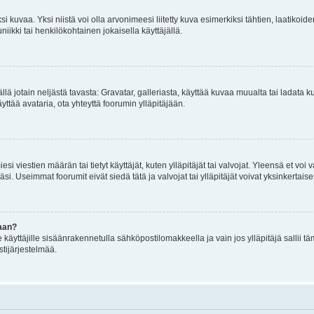
 kuvaa. Yksi niistä voi olla arvonimeesi liitetty kuva esimerkiksi tähtien, laatikoid
iikki tai henkilökohtainen jokaisella käyttäjällä.
mällä jotain neljästä tavasta: Gravatar, galleriasta, käyttää kuvaa muualta tai ladata
äyttää avataria, ota yhteyttä foorumin ylläpitäjään.
iesi viestien määrän tai tietyt käyttäjät, kuten ylläpitäjät tai valvojat. Yleensä et vo
i. Useimmat foorumit eivät siedä tätä ja valvojat tai ylläpitäjät voivat yksinkertaise
aan?
le käyttäjille sisäänrakennetulla sähköpostilomakkeella ja vain jos ylläpitäjä sallii
stijärjestelmää.