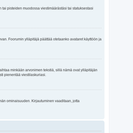
en tai pisteiden muodossa viestimäärästäsi tai statuksestasi
 kuvan. Foorumin ylläpitäjä päättää otetaanko avataret käyttöön ja
i vaihtaa minkään arvonimen tekstiä, sillä nämä ovat ylläpitäjän
sti pienentää viestilaskuriasi.
 tämän ominaisuuden. Kirjautuminen vaaditaan, jotta