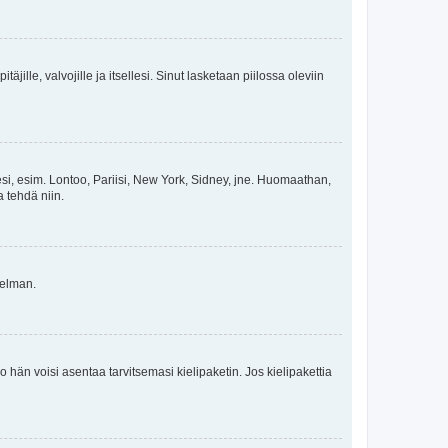
äjille, valvojille ja itsellesi. Sinut lasketaan piilossa oleviin
esi, esim. Lontoo, Pariisi, New York, Sidney, jne. Huomaathan,
a tehdä niin.
gelman.
ko hän voisi asentaa tarvitsemasi kielipaketin. Jos kielipakettia