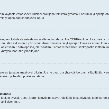
nin käytöstä estääkseen uusia vierailijoita rekisteröitymästä. Foorumin ylläpitäjä on v
umin ylläpitäjään saadaksesi apua.
ein, yksi kahdesta asiasta on saattanut tapahtua. Jos COPPA-tuki on käytössä ja määri
nnusten aktivoinnin joko sinun itsesi toimesta tai ylläpitäjän toimesta ennen kuin vo
. Jos et saanut sähköpostia, olet saattanut antaa virheellisen sähköpostiosoitteen t
 yhteyttä foorumin ylläpitäjään.
sesi ja salasanasi ovat oikein. Jos ne ovat, ota yhteyttä foorumin ylläpitäjään varmi
ssään ja heidän pitäisi korjata se.
sisään?!
stä jostain syystä. Useat foorumit myös poistavat käyttäjiä, jotka eivät ole kirjoitta
n aktiivisemmin.