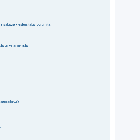
isältäviä viestejä tältä foorumilta!
sta tai vihamiehistä
aani aihetta?
a?