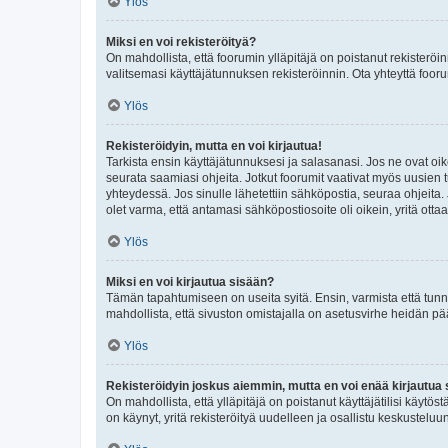
Ylös
Miksi en voi rekisteröityä?
On mahdollista, että foorumin ylläpitäjä on poistanut rekisteröin
valitsemasi käyttäjätunnuksen rekisteröinnin. Ota yhteyttä foor
Ylös
Rekisteröidyin, mutta en voi kirjautua!
Tarkista ensin käyttäjätunnuksesi ja salasanasi. Jos ne ovat oik
seurata saamiasi ohjeita. Jotkut foorumit vaativat myös uusien tu
yhteydessä. Jos sinulle lähetettiin sähköpostia, seuraa ohjeita
olet varma, että antamasi sähköpostiosoite oli oikein, yritä ottaa
Ylös
Miksi en voi kirjautua sisään?
Tämän tapahtumiseen on useita syitä. Ensin, varmista että tunnuk
mahdollista, että sivuston omistajalla on asetusvirhe heidän pää
Ylös
Rekisteröidyin joskus aiemmin, mutta en voi enää kirjautua 
On mahdollista, että ylläpitäjä on poistanut käyttäjätilisi käytö
on käynyt, yritä rekisteröityä uudelleen ja osallistu keskusteluu