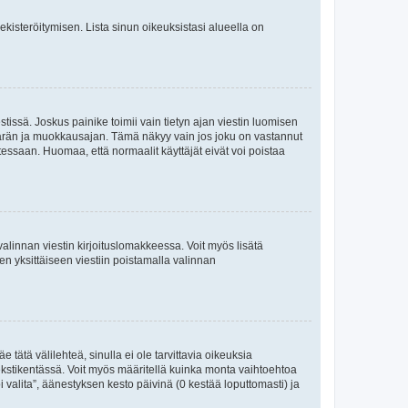
 rekisteröitymisen. Lista sinun oikeuksistasi alueella on
tissä. Joskus painike toimii vain tietyn ajan viestin luomisen
umäärän ja muokkausajan. Tämä näkyy vain jos joku on vastannut
tessaan. Huomaa, että normaalit käyttäjät eivät voi poistaa
valinnan viestin kirjoituslomakkeessa. Voit myös lisätä
isen yksittäiseen viestiin poistamalla valinnan
 tätä välilehteä, sinulla ei ole tarvittavia oikeuksia
 tekstikentässä. Voit myös määritellä kuinka monta vaihtoehtoa
 valita”, äänestyksen kesto päivinä (0 kestää loputtomasti) ja