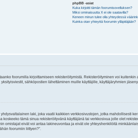
phpBB -asiat
Kuka kirjoitti tämän foorumisovelluksen?
Miksi ominaisuutta X ei ole saatavilla?
Keneen minun tulee olla yhteydessä väärinkäy
Kuinka otan yhteyttä foorumin ylläpitäjään?
vitaanko foorumilla kirjoittamiseen rekisteröitymistä. Rekisteröityminen voi kuitenkin
 yksityisviestit, sähköpostien lähettäminen muille käyttäjille, käyttäjäryhmien jäs
hdysvaltalainen laki, joka vaatii kaikkien verkkosivustojen, jotka mahdollisesti kerää
a koskeeko tämä sinua rekisteröityvänä käyttäjänä tai verkkosivua jolle olet rekis
 omistajat eivät voi antaa lakineuvontaa ja eivät ole yhteyshenkilöitä minkäänla
ähän foorumiin liittyen?”.