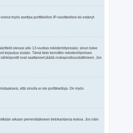
oinut myös asettaa porttikiellon IP-osoitteellesi tai estänyt
ttelit olevasi alle 13-vuotias rekisteröityessäsi, sinun tulee
it kirjautua sisään. Tämä tieto kerrottiin rekisteröitymisen
ai sähköpostit ovat saattaneet jäädä roskapostisuodattimeen. Jos
staaksesi, että sinulla ei ole porttikieltoja. On myös
neet pitkään aikaan pienentääkseen tietokantansa kokoa. Jos näin