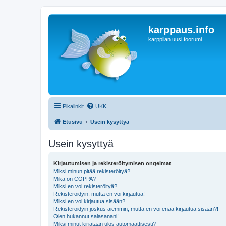
karppaus.info
karppilan uusi foorumi
Pikalinkit
UKK
Etusivu
Usein kysyttyä
Usein kysyttyä
Kirjautumisen ja rekisteröitymisen ongelmat
Miksi minun pitää rekisteröityä?
Mikä on COPPA?
Miksi en voi rekisteröityä?
Rekisteröidyin, mutta en voi kirjautua!
Miksi en voi kirjautua sisään?
Rekisteröidyin joskus aiemmin, mutta en voi enää kirjautua sisään?!
Olen hukannut salasanani!
Miksi minut kirjataan ulos automaattisesti?