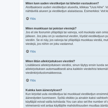
Miten luon uuden viestiketjun tai lähetän vastauksen?
Aloittaaksesi uuden viestiketjun alueella, klikkaa "Uusi Aihe". Va
nähtävillä alueen ja viestiketjun alalaidassa. Esimerkiksi: Voit kir
Ylös
Miten muokkaan tai poistan viestejä?
Jos et ole foorumin ylläpitäjä tai valvoja, voit muokata vain om
jälkeen. Jos joku on jo vastannut viestiin, löydät viestiketjuu
viestiin. Se ei näy, jos valvoja tai ylläpitäjä muokkaa viestiä,
viestejä, jos niihin on joku vastannut.
Ylös
Miten liitän allekirjoituksen viestiini?
Lisätäksesi allekirjoituksen viestiisi, sinun täytyy ensin luoda s
allekirjoituksen automaattisesti aina kaikkiin viesteihisi tekemäl
viestinkirjoituslomakkeessa.
Ylös
Kuinka luon äänestyksen?
Kun kirjoitat uuta viestiketjua tai muokkaat viestiketjun ensimmäi
äänestysten luomiseen. Syötä otsikko ja ainakin kaksi vaihtoehto
käyttäjät voivat valita kohdasta You can also set the number of
viimeisenä voit antaa käyttäjille mahdollisuuden muuttaa ääntä