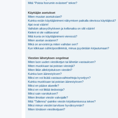
Mitä “Poista foorumin evästeet” tekee?
Käyttäjän asetukset
Miten muutan asetuksiani?
Kuinka estän käyttäjänimeni näkymisen paikalla olevissa käyttäjissä?
Ajat ovat väärin!
Vaihdoin aikavyöhykkeen ja kellonaika on silti väärin!
Kieleni ei ole valittavana!
Mitä kuvia on käyttäjänimeni vieressä?
Miten asetan avataren?
Mikä on arvonimi ja miten vaihdan sen?
Kun klikkaan sähköpostilinkkiä, minua pyydetään kirjautumaan?
Viestien lähetyksen ongelmat
Miten luon uuden viestiketjun tai lähetän vastauksen?
Miten muokkaan tai poistan viestejä?
Miten liitän allekirjoituksen viestiini?
Kuinka luon äänestyksen?
Miksi en voi lisätä vastausvaihtoehtoja kyselyyn?
Kuinka muokkaan tai poistan äänestyksen?
Miksi en pääse alueelle?
Miksi en voi liittää tiedostoja?
Miksi sain varoituksen?
Miten ilmoitan viestin valvojalle?
Mitä “Tallenna”-painike viestin kirjoittamisessa tekee?
Miksi minun viestini tarvitsee hyväksynnän?
Miten tönäisen viestiketjuani?