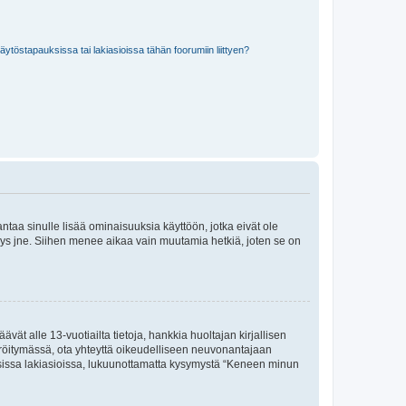
töstapauksissa tai lakiasioissa tähän foorumiin liittyen?
 antaa sinulle lisää ominaisuuksia käyttöön, jotka eivät ole
enyys jne. Siihen menee aikaa vain muutamia hetkiä, joten se on
vät alle 13-vuotiailta tietoja, hankkia huoltajan kirjallisen
teröitymässä, ota yhteyttä oikeudelliseen neuvonantajaan
isissa lakiasioissa, lukuunottamatta kysymystä “Keneen minun