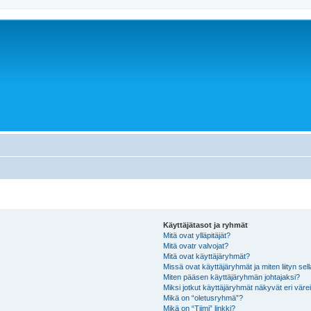
Käyttäjätasot ja ryhmät
Mitä ovat ylläpitäjät?
Mitä ovatr valvojat?
Mitä ovat käyttäjäryhmät?
Missä ovat käyttäjäryhmät ja miten liityn sel
Miten pääsen käyttäjäryhmän johtajaksi?
Miksi jotkut käyttäjäryhmät näkyvät eri värei
Mikä on “oletusryhmä”?
Mikä on “Tiimi” linkki?