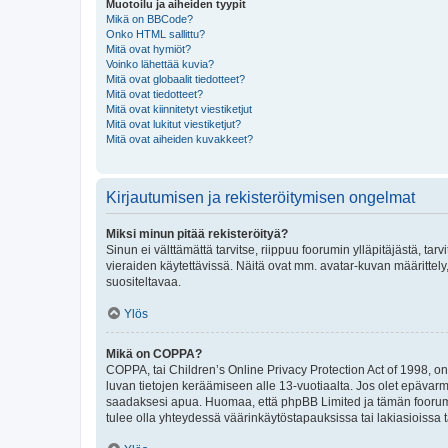
Muotoilu ja aiheiden tyypit
Mikä on BBCode?
Onko HTML sallittu?
Mitä ovat hymiöt?
Voinko lähettää kuvia?
Mitä ovat globaalit tiedotteet?
Mitä ovat tiedotteet?
Mitä ovat kiinnitetyt viestiketjut
Mitä ovat lukitut viestiketjut?
Mitä ovat aiheiden kuvakkeet?
Kirjautumisen ja rekisteröitymisen ongelmat
Miksi minun pitää rekisteröityä?
Sinun ei välttämättä tarvitse, riippuu foorumin ylläpitäjästä, tar
vieraiden käytettävissä. Näitä ovat mm. avatar-kuvan määrittely,
suositeltavaa.
Ylös
Mikä on COPPA?
COPPA, tai Children’s Online Privacy Protection Act of 1998, on y
luvan tietojen keräämiseen alle 13-vuotiaalta. Jos olet epävarm
saadaksesi apua. Huomaa, että phpBB Limited ja tämän foorumin
tulee olla yhteydessä väärinkäytöstapauksissa tai lakiasioissa t