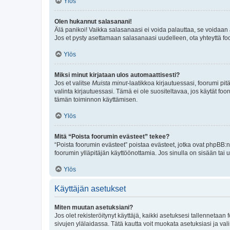
Ylös
Olen hukannut salasanani!
Älä panikoi! Vaikka salasanaasi ei voida palauttaa, se voidaan 
Jos et pysty asettamaan salasanaasi uudelleen, ota yhteyttä foo
Ylös
Miksi minut kirjataan ulos automaattisesti?
Jos et valitse
Muista minut
-laatikkoa kirjautuessasi, foorumi pi
valinta kirjautuessasi. Tämä ei ole suositeltavaa, jos käytät foo
tämän toiminnon käyttämisen.
Ylös
Mitä “Poista foorumin evästeet” tekee?
“Poista foorumin evästeet” poistaa evästeet, jotka ovat phpBB:n 
foorumin ylläpitäjän käyttöönottamia. Jos sinulla on sisään ta
Ylös
Käyttäjän asetukset
Miten muutan asetuksiani?
Jos olet rekisteröitynyt käyttäjä, kaikki asetuksesi tallennetaa
sivujen ylälaidassa. Tätä kautta voit muokata asetuksiasi ja vali