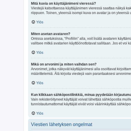
Mitä kuvia on käyttäjänimeni vieressä?
Viestejä katsottaessa käyttäjänimen vieressä saattaa näkyä kaksi
riippuen. Toinen, yleensä isompi kuva on avatar ja on yleensä un
Ylös
Miten asetan avataren?
Omissa asetuksissa, “Profiilin” alla, voit lisätä avataren käyttä
valitsee mitkä avatarien käyttöönottotavat sallitaan. Jos et voi k
Ylös
Mikä on arvonimi ja miten vaihdan sen?
Arvonimet, jotka näkyvät käyttäjänimesi alla osoittavat kirjoittam
määrittelemiä. Älä kirjoita viestejä vain parantaaksesi arvonimeäs
Ylös
Kun klikkaan sähköpostilinkkiä, minua pyydetään kirjautum
Vain rekisteröityneet käyttäjät voivat lähettää sähköpostia muil
tunnistautumattomat käyttäjät eivät voisi väärinkäyttää sähköpo
Ylös
Viestien lähetyksen ongelmat