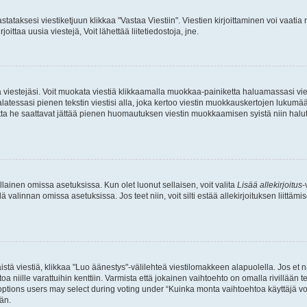
stataksesi viestiketjuun klikkaa "Vastaa Viestiin". Viestien kirjoittaminen voi vaatia
joittaa uusia viestejä, Voit lähettää liitetiedostoja, jne.
ia viestejäsi. Voit muokata viestiä klikkaamalla muokkaa-painiketta haluamassasi vies
n palatessasi pienen tekstin viestisi alla, joka kertoo viestin muokkauskertojen luk
 mutta he saattavat jättää pienen huomautuksen viestin muokkaamisen syistä niin halu
ellainen omissa asetuksissa. Kun olet luonut sellaisen, voit valita
Lisää allekirjoitus
-
lä valinnan omissa asetuksissa. Jos teet niin, voit silti estää allekirjoituksen liittäm
stä viestiä, klikkaa "Luo äänestys"-välilehteä viestilomakkeen alapuolella. Jos et näe
a niille varattuihin kenttiin. Varmista että jokainen vaihtoehto on omalla rivillään
 options users may select during voting under “Kuinka monta vaihtoehtoa käyttäjä voi
än.