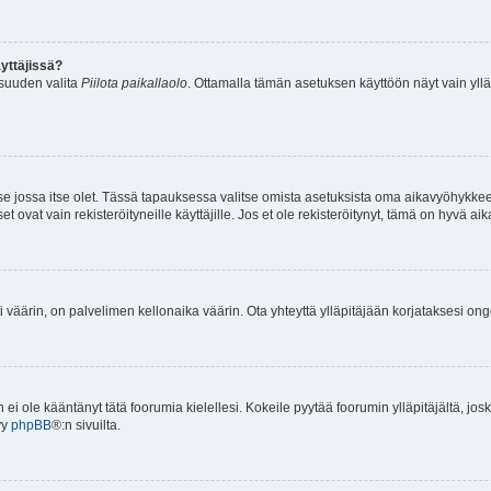
yttäjissä?
isuuden valita
Piilota paikallaolo
. Ottamalla tämän asetuksen käyttöön näyt vain ylläpit
 se jossa itse olet. Tässä tapauksessa valitse omista asetuksista oma aikavyöhykke
vat vain rekisteröityneille käyttäjille. Jos et ole rekisteröitynyt, tämä on hyvä aik
i väärin, on palvelimen kellonaika väärin. Ota yhteyttä ylläpitäjään korjataksesi on
an ei ole kääntänyt tätä foorumia kielellesi. Kokeile pyytää foorumin ylläpitäjältä, jos
yy
phpBB
®:n sivuilta.