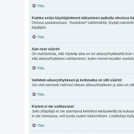
Ylös
Kuinka estän käyttäjänimeni näkymisen paikalla olevissa kä
Omissa asetuksissasi, “Asetukset”-välilehdellä, löydät mahdoll
käyttäjiin.
Ylös
Ajat ovat väärin!
On mahdollista, että näytetty aika on eri aikavyöhykkeeltä kuin
että aikavyöhykkeen vaihtaminen, kuten monet muutkin asetukset o
Ylös
Vaihdoin aikavyöhykkeen ja kellonaika on silti väärin!
Jos olet varmasti valinnut oikean aikavyöhykkeen ja aika on silt
Ylös
Kieleni ei ole valittavana!
Joko ylläpitäjä ei ole asentanut kielellesi kielipakettia tai kuka
ei ole olemassa, voit luoda uuden käännöksen. Lisätietoja löyt
Ylös