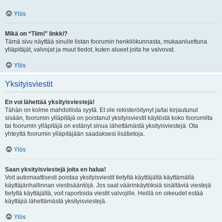
Ylös
Mikä on “Tiimi” linkki?
Tämä sivu näyttää sinulle listan foorumin henkilökunnasta, mukaanluettuna
ylläpitäjät, valvojat ja muut tiedot, kuten alueet joita he valvovat.
Ylös
Yksityisviestit
En voi lähettää yksityisviestejä!
Tähän on kolme mahdollista syytä. Et ole rekisteröitynyt ja/tai kirjautunut
sisään, foorumin ylläpitäjä on poistanut yksityisviestit käytöstä koko foorumilta
tai foorumin ylläpitäjä on estänyt sinua lähettämästä yksityisviestejä. Ota
yhteyttä foorumin ylläpitäjään saadaksesi lisätietoja.
Ylös
Saan yksityisviestejä joita en halua!
Voit automaattisesti poistaa yksityisviestit tietyltä käyttäjältä käyttämällä
käyttäjänhallinnan viestisääntöjä. Jos saat väärinkäytöksiä sisältäviä viestejä
tietyltä käyttäjältä, voit raportoida viestit valvojille. Heillä on oikeudet estää
käyttäjiä lähettämästä yksityisviestejä.
Ylös