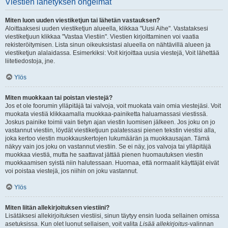
Viestien lähetyksen ongelmat
Miten luon uuden viestiketjun tai lähetän vastauksen?
Aloittaaksesi uuden viestiketjun alueella, klikkaa "Uusi Aihe". Vastataksesi
viestiketjuun klikkaa "Vastaa Viestiin". Viestien kirjoittaminen voi vaatia
rekisteröitymisen. Lista sinun oikeuksistasi alueella on nähtävillä alueen ja
viestiketjun alalaidassa. Esimerkiksi: Voit kirjoittaa uusia viestejä, Voit lähettää
liitetiedostoja, jne.
Ylös
Miten muokkaan tai poistan viestejä?
Jos et ole foorumin ylläpitäjä tai valvoja, voit muokata vain omia viestejäsi. Voit
muokata viestiä klikkaamalla muokkaa-painiketta haluamassasi viestissä.
Joskus painike toimii vain tietyn ajan viestin luomisen jälkeen. Jos joku on jo
vastannut viestiin, löydät viestiketjuun palatessasi pienen tekstin viestisi alla,
joka kertoo viestin muokkauskertojen lukumäärän ja muokkausajan. Tämä
näkyy vain jos joku on vastannut viestiin. Se ei näy, jos valvoja tai ylläpitäjä
muokkaa viestiä, mutta he saattavat jättää pienen huomautuksen viestin
muokkaamisen syistä niin halutessaan. Huomaa, että normaalit käyttäjät eivät
voi poistaa viestejä, jos niihin on joku vastannut.
Ylös
Miten liitän allekirjoituksen viestiini?
Lisätäksesi allekirjoituksen viestiisi, sinun täytyy ensin luoda sellainen omissa
asetuksissa. Kun olet luonut sellaisen, voit valita
Lisää allekirjoitus
-valinnan