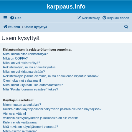
karppaus.info
UKK
Rekisteröidy
Kirjaudu sisään
E
Etusivu
Usein kysyttyä
t
Usein kysyttyä
s
i
Kirjautumisen ja rekisteröitymisen ongelmat
Miksi minun pitää rekisteröityä?
Mikä on COPPA?
Miksi en voi rekisteröityä?
Rekisteröidyin, mutta en voi kirjautua!
Miksi en voi kirjautua sisään?
Rekisteröidyin joskus aiemmin, mutta en voi enää kirjautua sisään?!
Olen hukannut salasanani!
Miksi minut kirjataan ulos automaattisesti?
Mitä “Poista foorumin evästeet” tekee?
Käyttäjän asetukset
Miten muutan asetuksiani?
Kuinka estän käyttäjänimeni näkymisen paikalla olevissa käyttäjissä?
Ajat ovat väärin!
Vaihdoin aikavyöhykkeen ja kellonaika on silti väärin!
Kieleni ei ole valittavana!
Mitä kuvia on käyttäjänimeni vieressä?
Miten asetan avataren?