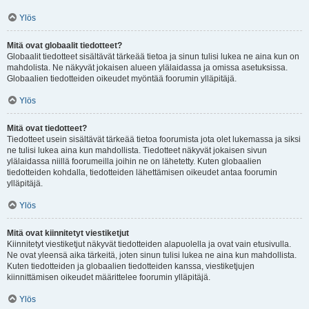
Ylös
Mitä ovat globaalit tiedotteet?
Globaalit tiedotteet sisältävät tärkeää tietoa ja sinun tulisi lukea ne aina kun on
mahdolista. Ne näkyvät jokaisen alueen ylälaidassa ja omissa asetuksissa.
Globaalien tiedotteiden oikeudet myöntää foorumin ylläpitäjä.
Ylös
Mitä ovat tiedotteet?
Tiedotteet usein sisältävät tärkeää tietoa foorumista jota olet lukemassa ja siksi
ne tulisi lukea aina kun mahdollista. Tiedotteet näkyvät jokaisen sivun
ylälaidassa niillä foorumeilla joihin ne on lähetetty. Kuten globaalien
tiedotteiden kohdalla, tiedotteiden lähettämisen oikeudet antaa foorumin
ylläpitäjä.
Ylös
Mitä ovat kiinnitetyt viestiketjut
Kiinnitetyt viestiketjut näkyvät tiedotteiden alapuolella ja ovat vain etusivulla.
Ne ovat yleensä aika tärkeitä, joten sinun tulisi lukea ne aina kun mahdollista.
Kuten tiedotteiden ja globaalien tiedotteiden kanssa, viestiketjujen
kiinnittämisen oikeudet määrittelee foorumin ylläpitäjä.
Ylös