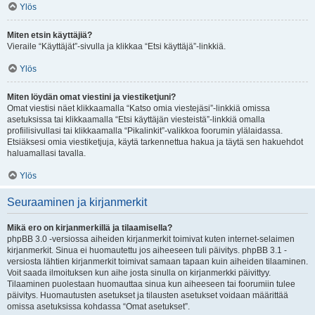
Ylös
Miten etsin käyttäjiä?
Vieraile “Käyttäjät”-sivulla ja klikkaa “Etsi käyttäjä”-linkkiä.
Ylös
Miten löydän omat viestini ja viestiketjuni?
Omat viestisi näet klikkaamalla “Katso omia viestejäsi”-linkkiä omissa
asetuksissa tai klikkaamalla “Etsi käyttäjän viesteistä”-linkkiä omalla
profiilisivullasi tai klikkaamalla “Pikalinkit”-valikkoa foorumin ylälaidassa.
Etsiäksesi omia viestiketjuja, käytä tarkennettua hakua ja täytä sen hakuehdot
haluamallasi tavalla.
Ylös
Seuraaminen ja kirjanmerkit
Mikä ero on kirjanmerkillä ja tilaamisella?
phpBB 3.0 -versiossa aiheiden kirjanmerkit toimivat kuten internet-selaimen
kirjanmerkit. Sinua ei huomautettu jos aiheeseen tuli päivitys. phpBB 3.1 -
versiosta lähtien kirjanmerkit toimivat samaan tapaan kuin aiheiden tilaaminen.
Voit saada ilmoituksen kun aihe josta sinulla on kirjanmerkki päivittyy.
Tilaaminen puolestaan huomauttaa sinua kun aiheeseen tai foorumiin tulee
päivitys. Huomautusten asetukset ja tilausten asetukset voidaan määrittää
omissa asetuksissa kohdassa “Omat asetukset”.