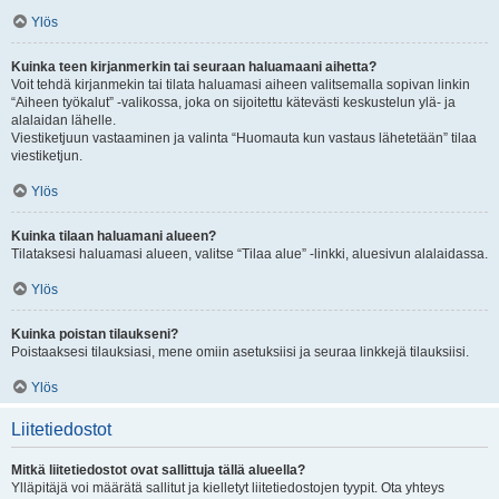
Ylös
Kuinka teen kirjanmerkin tai seuraan haluamaani aihetta?
Voit tehdä kirjanmekin tai tilata haluamasi aiheen valitsemalla sopivan linkin
“Aiheen työkalut” -valikossa, joka on sijoitettu kätevästi keskustelun ylä- ja
alalaidan lähelle.
Viestiketjuun vastaaminen ja valinta “Huomauta kun vastaus lähetetään” tilaa
viestiketjun.
Ylös
Kuinka tilaan haluamani alueen?
Tilataksesi haluamasi alueen, valitse “Tilaa alue” -linkki, aluesivun alalaidassa.
Ylös
Kuinka poistan tilaukseni?
Poistaaksesi tilauksiasi, mene omiin asetuksiisi ja seuraa linkkejä tilauksiisi.
Ylös
Liitetiedostot
Mitkä liitetiedostot ovat sallittuja tällä alueella?
Ylläpitäjä voi määrätä sallitut ja kielletyt liitetiedostojen tyypit. Ota yhteys