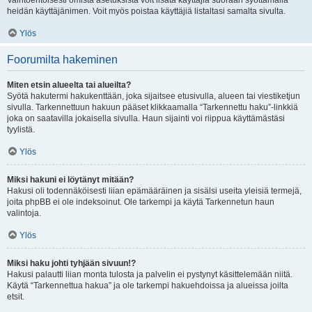
Vaihtoehtoisesti omista asetuksista voit lisätä käyttäjiä suoraan syöttämällä
heidän käyttäjänimen. Voit myös poistaa käyttäjiä listaltasi samalta sivulta.
Ylös
Foorumilta hakeminen
Miten etsin alueelta tai alueilta?
Syötä hakutermi hakukenttään, joka sijaitsee etusivulla, alueen tai viestiketjun
sivulla. Tarkennettuun hakuun pääset klikkaamalla “Tarkennettu haku”-linkkiä
joka on saatavilla jokaisella sivulla. Haun sijainti voi riippua käyttämästäsi
tyylistä.
Ylös
Miksi hakuni ei löytänyt mitään?
Hakusi oli todennäköisesti liian epämääräinen ja sisälsi useita yleisiä termejä,
joita phpBB ei ole indeksoinut. Ole tarkempi ja käytä Tarkennetun haun
valintoja.
Ylös
Miksi haku johti tyhjään sivuun!?
Hakusi palautti liian monta tulosta ja palvelin ei pystynyt käsittelemään niitä.
Käytä “Tarkennettua hakua” ja ole tarkempi hakuehdoissa ja alueissa joilta
etsit.