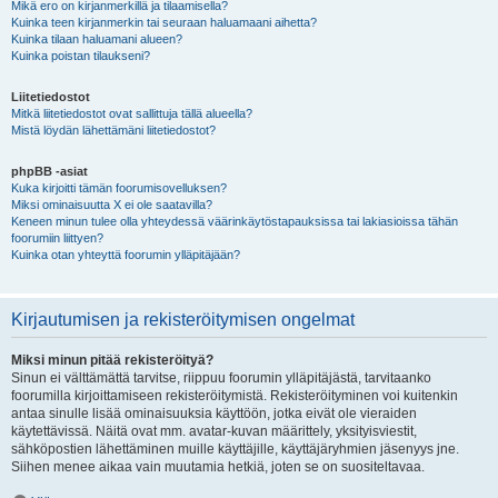
Mikä ero on kirjanmerkillä ja tilaamisella?
Kuinka teen kirjanmerkin tai seuraan haluamaani aihetta?
Kuinka tilaan haluamani alueen?
Kuinka poistan tilaukseni?
Liitetiedostot
Mitkä liitetiedostot ovat sallittuja tällä alueella?
Mistä löydän lähettämäni liitetiedostot?
phpBB -asiat
Kuka kirjoitti tämän foorumisovelluksen?
Miksi ominaisuutta X ei ole saatavilla?
Keneen minun tulee olla yhteydessä väärinkäytöstapauksissa tai lakiasioissa tähän
foorumiin liittyen?
Kuinka otan yhteyttä foorumin ylläpitäjään?
Kirjautumisen ja rekisteröitymisen ongelmat
Miksi minun pitää rekisteröityä?
Sinun ei välttämättä tarvitse, riippuu foorumin ylläpitäjästä, tarvitaanko
foorumilla kirjoittamiseen rekisteröitymistä. Rekisteröityminen voi kuitenkin
antaa sinulle lisää ominaisuuksia käyttöön, jotka eivät ole vieraiden
käytettävissä. Näitä ovat mm. avatar-kuvan määrittely, yksityisviestit,
sähköpostien lähettäminen muille käyttäjille, käyttäjäryhmien jäsenyys jne.
Siihen menee aikaa vain muutamia hetkiä, joten se on suositeltavaa.