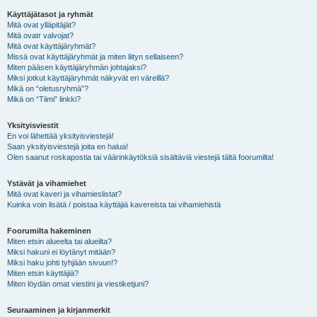
Käyttäjätasot ja ryhmät
Mitä ovat ylläpitäjät?
Mitä ovatr valvojat?
Mitä ovat käyttäjäryhmät?
Missä ovat käyttäjäryhmät ja miten liityn sellaiseen?
Miten pääsen käyttäjäryhmän johtajaksi?
Miksi jotkut käyttäjäryhmät näkyvät eri väreillä?
Mikä on “oletusryhmä”?
Mikä on “Tiimi” linkki?
Yksityisviestit
En voi lähettää yksityisviestejä!
Saan yksityisviestejä joita en halua!
Olen saanut roskapostia tai väärinkäytöksiä sisältäviä viestejä tältä foorumilta!
Ystävät ja vihamiehet
Mitä ovat kaveri ja vihamieslistat?
Kuinka voin lisätä / poistaa käyttäjiä kavereista tai vihamiehistä
Foorumilta hakeminen
Miten etsin alueelta tai alueilta?
Miksi hakuni ei löytänyt mitään?
Miksi haku johti tyhjään sivuun!?
Miten etsin käyttäjiä?
Miten löydän omat viestini ja viestiketjuni?
Seuraaminen ja kirjanmerkit