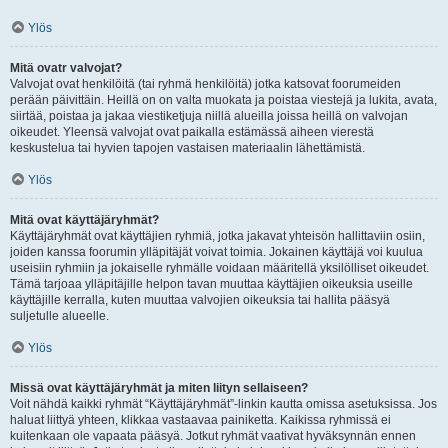
Ylös
Mitä ovatr valvojat?
Valvojat ovat henkilöitä (tai ryhmä henkilöitä) jotka katsovat foorumeiden
perään päivittäin. Heillä on on valta muokata ja poistaa viestejä ja lukita, avata,
siirtää, poistaa ja jakaa viestiketjuja niillä alueilla joissa heillä on valvojan
oikeudet. Yleensä valvojat ovat paikalla estämässä aiheen vierestä
keskustelua tai hyvien tapojen vastaisen materiaalin lähettämistä.
Ylös
Mitä ovat käyttäjäryhmät?
Käyttäjäryhmät ovat käyttäjien ryhmiä, jotka jakavat yhteisön hallittaviin osiin,
joiden kanssa foorumin ylläpitäjät voivat toimia. Jokainen käyttäjä voi kuulua
useisiin ryhmiin ja jokaiselle ryhmälle voidaan määritellä yksilölliset oikeudet.
Tämä tarjoaa ylläpitäjille helpon tavan muuttaa käyttäjien oikeuksia useille
käyttäjille kerralla, kuten muuttaa valvojien oikeuksia tai hallita pääsyä
suljetulle alueelle.
Ylös
Missä ovat käyttäjäryhmät ja miten liityn sellaiseen?
Voit nähdä kaikki ryhmät “Käyttäjäryhmät”-linkin kautta omissa asetuksissa. Jos
haluat liittyä yhteen, klikkaa vastaavaa painiketta. Kaikissa ryhmissä ei
kuitenkaan ole vapaata pääsyä. Jotkut ryhmät vaativat hyväksynnän ennen