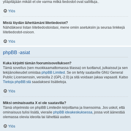
ylläpitäjään mikäli et ole varma mitkä tiedostot ovat sallittuja..
Ylös
Mistä löydän lähettämäni liitetiedostot?
Nähdäksesi listan liitetiedostoistasi, mene omiin asetuksiin ja seuraa linkkejä
liitetiedostot-osioon.
Ylös
phpBB -asiat
Kuka kirjoitti tämän foorumisovelluksen?
Tämä sovellus (sen muokkaamattomassa tilassa) on tuottanut, julkaissut ja sen
tekijänoikeudet omistaa
phpBB Limited
. Se on tehty saataville GNU General
Public Licensenssin, versiolla 2 (GPL-2.0) ja sitä voidaan jakaa vapaasti. Katso
Tietoja phpBB:stä
saadaksesi lisätietoja.
Ylös
Miksi ominaisuutta X ei ole saatavilla?
Tämä ohjelmisto on phpBB Limitedin kirjoittama ja lisensoima. Jos uskot, että
ominaisuus tulisi lisätä, vieraile
phpBB ideakeskuksessa
, jossa voit äänestää
olemassa olevia ideoita tai lähettää uuden.
Ylös