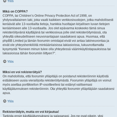
Ylös
Mikä on COPPA?
COPPA, tai Children’s Online Privacy Protection Act of 1998, on
yhdysvaltalainen laki, joka vaatii kaikkien verkkosivustojen, jotka mahdollisesti
keräävät alle 13-vuotiailta tietoja, hankkia huoltajan kirjallisen luvan tietojen
keräämiseen alle 13-vuotiaalta. Jos olet epävarma koskeeko tämä sinua
rekisteröityvänä käyttäjänä tai verkkosivua jolle olet rekisteröitymässä, ota
yhteyttä oikeudelliseen neuvonantajaan saadaksesi apua. Huomaa, että
phpBB Limited ja tämän foorumin omistajat eivät voi antaa lakineuvontaa ja
eivät ole yhteyshenkilöitä minkäänlaisissa lakiasioissa, lukuunottamatta
kysymystä “Keneen minun tulee olla yhteydessä väärinkäytöstapauksissa tai
lakiasioissa tähän foorumiin liittyen?”.
Ylös
Miksi en voi rekisteröityä?
On mahdollista, että foorumin ylläpitäjä on poistanut rekisteröinnin käytöstä
estääkseen uusia vierailijoita rekisteröitymästä. Foorumin ylläpitäjä on voinut
myös asettaa porttikiellon IP-osoitteellesi tai estänyt valitsemasi
käyttäjätunnuksen rekisteröinnin. Ota yhteyttä foorumin ylläpitäjään saadaksesi
apua.
Ylös
Rekisteröidyin, mutta en voi kirjautua!
Tarkista ensin käyttäjätunnuksesi ja salasanasi. Jos ne ovat oikein, yksi