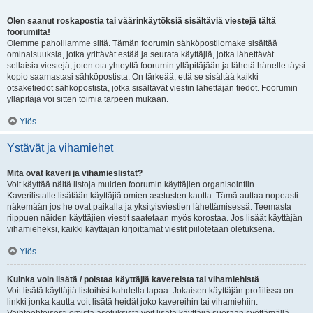
Olen saanut roskapostia tai väärinkäytöksiä sisältäviä viestejä tältä
foorumilta!
Olemme pahoillamme siitä. Tämän foorumin sähköpostilomake sisältää
ominaisuuksia, jotka yrittävät estää ja seurata käyttäjiä, jotka lähettävät
sellaisia viestejä, joten ota yhteyttä foorumin ylläpitäjään ja lähetä hänelle täysi
kopio saamastasi sähköpostista. On tärkeää, että se sisältää kaikki
otsaketiedot sähköpostista, jotka sisältävät viestin lähettäjän tiedot. Foorumin
ylläpitäjä voi sitten toimia tarpeen mukaan.
Ylös
Ystävät ja vihamiehet
Mitä ovat kaveri ja vihamieslistat?
Voit käyttää näitä listoja muiden foorumin käyttäjien organisointiin.
Kaverilistalle lisätään käyttäjiä omien asetusten kautta. Tämä auttaa nopeasti
näkemään jos he ovat paikalla ja yksityisviestien lähettämisessä. Teemasta
riippuen näiden käyttäjien viestit saatetaan myös korostaa. Jos lisäät käyttäjän
vihamieheksi, kaikki käyttäjän kirjoittamat viestit piilotetaan oletuksena.
Ylös
Kuinka voin lisätä / poistaa käyttäjiä kavereista tai vihamiehistä
Voit lisätä käyttäjiä listoihisi kahdella tapaa. Jokaisen käyttäjän profiilissa on
linkki jonka kautta voit lisätä heidät joko kavereihin tai vihamiehiin.