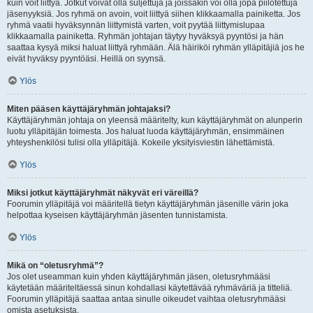
kuin voit liittyä. Jotkut voivat olla suljettuja ja joissakin voi olla jopa piilotettuja
jäsenyyksiä. Jos ryhmä on avoin, voit liittyä siihen klikkaamalla painiketta. Jos
ryhmä vaatii hyväksynnän liittymistä varten, voit pyytää liittymislupaa
klikkaamalla painiketta. Ryhmän johtajan täytyy hyväksyä pyyntösi ja hän
saattaa kysyä miksi haluat liittyä ryhmään. Älä häiriköi ryhmän ylläpitäjiä jos he
eivät hyväksy pyyntöäsi. Heillä on syynsä.
Ylös
Miten pääsen käyttäjäryhmän johtajaksi?
Käyttäjäryhmän johtaja on yleensä määritelty, kun käyttäjäryhmät on alunperin
luotu ylläpitäjän toimesta. Jos haluat luoda käyttäjäryhmän, ensimmäinen
yhteyshenkilösi tulisi olla ylläpitäjä. Kokeile yksityisviestin lähettämistä.
Ylös
Miksi jotkut käyttäjäryhmät näkyvät eri väreillä?
Foorumin ylläpitäjä voi määritellä tietyn käyttäjäryhmän jäsenille värin joka
helpottaa kyseisen käyttäjäryhmän jäsenten tunnistamista.
Ylös
Mikä on “oletusryhmä”?
Jos olet useamman kuin yhden käyttäjäryhmän jäsen, oletusryhmääsi
käytetään määriteltäessä sinun kohdallasi käytettävää ryhmäväriä ja titteliä.
Foorumin ylläpitäjä saattaa antaa sinulle oikeudet vaihtaa oletusryhmääsi
omista asetuksista.