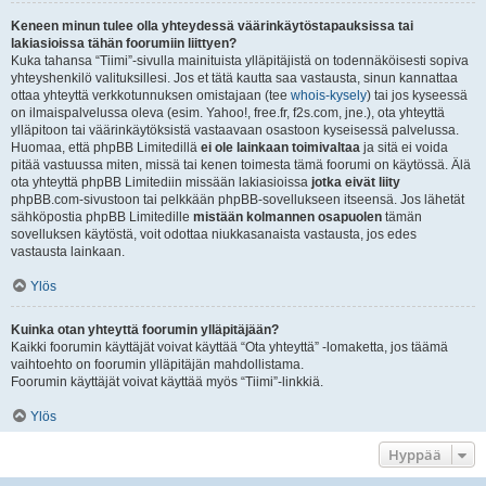
Keneen minun tulee olla yhteydessä väärinkäytöstapauksissa tai
lakiasioissa tähän foorumiin liittyen?
Kuka tahansa “Tiimi”-sivulla mainituista ylläpitäjistä on todennäköisesti sopiva
yhteyshenkilö valituksillesi. Jos et tätä kautta saa vastausta, sinun kannattaa
ottaa yhteyttä verkkotunnuksen omistajaan (tee
whois-kysely
) tai jos kyseessä
on ilmaispalvelussa oleva (esim. Yahoo!, free.fr, f2s.com, jne.), ota yhteyttä
ylläpitoon tai väärinkäytöksistä vastaavaan osastoon kyseisessä palvelussa.
Huomaa, että phpBB Limitedillä
ei ole lainkaan toimivaltaa
ja sitä ei voida
pitää vastuussa miten, missä tai kenen toimesta tämä foorumi on käytössä. Älä
ota yhteyttä phpBB Limitediin missään lakiasioissa
jotka eivät liity
phpBB.com-sivustoon tai pelkkään phpBB-sovellukseen itseensä. Jos lähetät
sähköpostia phpBB Limitedille
mistään kolmannen osapuolen
tämän
sovelluksen käytöstä, voit odottaa niukkasanaista vastausta, jos edes
vastausta lainkaan.
Ylös
Kuinka otan yhteyttä foorumin ylläpitäjään?
Kaikki foorumin käyttäjät voivat käyttää “Ota yhteyttä” -lomaketta, jos täämä
vaihtoehto on foorumin ylläpitäjän mahdollistama.
Foorumin käyttäjät voivat käyttää myös “Tiimi”-linkkiä.
Ylös
Hyppää