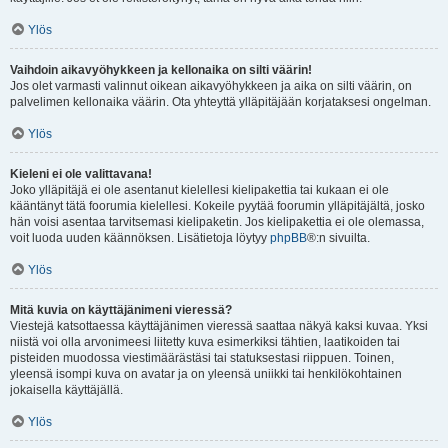
Ylös
Vaihdoin aikavyöhykkeen ja kellonaika on silti väärin!
Jos olet varmasti valinnut oikean aikavyöhykkeen ja aika on silti väärin, on
palvelimen kellonaika väärin. Ota yhteyttä ylläpitäjään korjataksesi ongelman.
Ylös
Kieleni ei ole valittavana!
Joko ylläpitäjä ei ole asentanut kielellesi kielipakettia tai kukaan ei ole
kääntänyt tätä foorumia kielellesi. Kokeile pyytää foorumin ylläpitäjältä, josko
hän voisi asentaa tarvitsemasi kielipaketin. Jos kielipakettia ei ole olemassa,
voit luoda uuden käännöksen. Lisätietoja löytyy
phpBB
®:n sivuilta.
Ylös
Mitä kuvia on käyttäjänimeni vieressä?
Viestejä katsottaessa käyttäjänimen vieressä saattaa näkyä kaksi kuvaa. Yksi
niistä voi olla arvonimeesi liitetty kuva esimerkiksi tähtien, laatikoiden tai
pisteiden muodossa viestimäärästäsi tai statuksestasi riippuen. Toinen,
yleensä isompi kuva on avatar ja on yleensä uniikki tai henkilökohtainen
jokaisella käyttäjällä.
Ylös