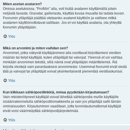
Miten asetan avataren?
Omissa asetuksissa, “Profiilin” alla, voit lisätä avataren käyttämällä jotain
neljästä tavasta: Gravatar, galleriasta, käyttää kuvaa muualta tai ladata kuvan.
Foorumin ylläpitäjä päättää otetaanko avataret käyttöön ja valitsee mitkä
avatarien käyttöönottotavat sallitaan. Jos et voi käyttää avataria, ota yhteyttä
foorumin ylläpitäjään.
Ylös
Mikä on arvonimi ja miten vaihdan sen?
Arvonimet, jotka näkyvät käyttäjänimesi alla osoittavat kirjoittamiesi viestien
määrän tai tietyt käyttäjät, kuten ylläpitäjät tai valvojat. Yleensä et voi vaihtaa
minkään arvonimen tekstiä, sillä nämä ovat ylläpitäjän määrittelemiä. Älä
kirjoita viestejä vain parantaaksesi arvonimeäsi. Useimmat foorumit eivät siedä
tätä ja valvojat tai ylläpitäjät voivat yksinkertaisesti pienentää viestilaskuriasi.
Ylös
Kun klikkaan sähköpostilinkkiä, minua pyydetään kirjautumaan?
Vain rekisteröityneet käyttäjät voivat lähettää sähköpostia muille käyttäjille
sisäänrakennetulla sähköpostilomakkeella ja vain jos ylläpitäjä sallii tämän
ominaisuuden. Kirjautuminen vaaditaan, jotta tunnistautumattomat käyttäjät
eivät voisi väärinkäyttää sähköpostijärjestelmää.
Ylös