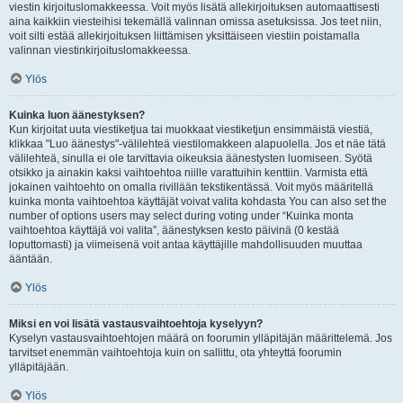
viestin kirjoituslomakkeessa. Voit myös lisätä allekirjoituksen automaattisesti
aina kaikkiin viesteihisi tekemällä valinnan omissa asetuksissa. Jos teet niin,
voit silti estää allekirjoituksen liittämisen yksittäiseen viestiin poistamalla
valinnan viestinkirjoituslomakkeessa.
Ylös
Kuinka luon äänestyksen?
Kun kirjoitat uuta viestiketjua tai muokkaat viestiketjun ensimmäistä viestiä,
klikkaa "Luo äänestys"-välilehteä viestilomakkeen alapuolella. Jos et näe tätä
välilehteä, sinulla ei ole tarvittavia oikeuksia äänestysten luomiseen. Syötä
otsikko ja ainakin kaksi vaihtoehtoa niille varattuihin kenttiin. Varmista että
jokainen vaihtoehto on omalla rivillään tekstikentässä. Voit myös määritellä
kuinka monta vaihtoehtoa käyttäjät voivat valita kohdasta You can also set the
number of options users may select during voting under “Kuinka monta
vaihtoehtoa käyttäjä voi valita”, äänestyksen kesto päivinä (0 kestää
loputtomasti) ja viimeisenä voit antaa käyttäjille mahdollisuuden muuttaa
ääntään.
Ylös
Miksi en voi lisätä vastausvaihtoehtoja kyselyyn?
Kyselyn vastausvaihtoehtojen määrä on foorumin ylläpitäjän määrittelemä. Jos
tarvitset enemmän vaihtoehtoja kuin on sallittu, ota yhteyttä foorumin
ylläpitäjään.
Ylös