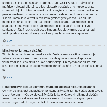
kahdesta asiasta on saattanut tapahtua. Jos COPPA-tuki on käytössä ja
määrittelit olevasi alle 13-vuotias rekisteröityessäsi, sinun tulee seurata
saamiasi ohjeita. Jotkut foorumit vaativat myös uusien tunnusten aktivoinnin
joko sinun itsesi toimesta tai ylläpitäjän toimesta ennen kuin voit kirjautua
sisään. Tämä tieto kerrottiin rekisteröitymisen yhteydessä. Jos sinulle
lähetettiin sähköpostia, seuraa ohjeita. Jos et saanut sähköpostia, olet
saattanut antaa virheellisen sähköpostiosoitteen tai sähköpostit ovat
saattaneet jäädä roskapostisuodattimeen. Jos olet varma, että antamasi
sähköpostiosoite oli oikein, yritä ottaa yhteyttä foorumin ylläpitäjään.
Ylös
Miksi en voi kirjautua sisään?
Tämän tapahtumiseen on useita syitä. Ensin, varmista että tunnuksesi ja
salasanasi ovat oikein. Jos ne ovat, ota yhteyttä foorumin ylläpitäjään
varmistaaksesi, että sinulla ei ole porttikieltoja. On myös mahdollista, että
sivuston omistajalla on asetusvirhe heidän päässään ja heidän pitäisi korjata
se.
Ylös
Rekisteröidyin joskus aiemmin, mutta en voi enää kirjautua sisään?!
On mahdollista, että ylläpitäjä on poistanut käyttäjätilisi käytöstä jostain syystä.
Useat foorumit myös poistavat käyttäjiä, jotka eivät ole kirjoittaneet pitkään
aikaan pienentääkseen tietokantansa kokoa. Jos näin on käynyt, yritä
rekisteröityä uudelleen ja osallistu keskusteluun aktiivisemmin.