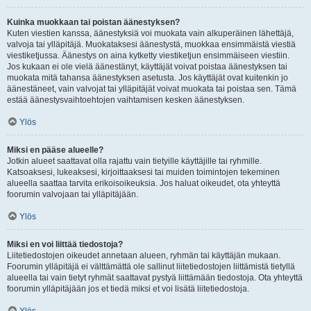
Kuinka muokkaan tai poistan äänestyksen?
Kuten viestien kanssa, äänestyksiä voi muokata vain alkuperäinen lähettäjä,
valvoja tai ylläpitäjä. Muokataksesi äänestystä, muokkaa ensimmäistä viestiä
viestiketjussa. Äänestys on aina kytketty viestiketjun ensimmäiseen viestiin.
Jos kukaan ei ole vielä äänestänyt, käyttäjät voivat poistaa äänestyksen tai
muokata mitä tahansa äänestyksen asetusta. Jos käyttäjät ovat kuitenkin jo
äänestäneet, vain valvojat tai ylläpitäjät voivat muokata tai poistaa sen. Tämä
estää äänestysvaihtoehtojen vaihtamisen kesken äänestyksen.
Ylös
Miksi en pääse alueelle?
Jotkin alueet saattavat olla rajattu vain tietyille käyttäjille tai ryhmille.
Katsoaksesi, lukeaksesi, kirjoittaaksesi tai muiden toimintojen tekeminen
alueella saattaa tarvita erikoisoikeuksia. Jos haluat oikeudet, ota yhteyttä
foorumin valvojaan tai ylläpitäjään.
Ylös
Miksi en voi liittää tiedostoja?
Liitetiedostojen oikeudet annetaan alueen, ryhmän tai käyttäjän mukaan.
Foorumin ylläpitäjä ei välttämättä ole sallinut liitetiedostojen liittämistä tietyllä
alueella tai vain tietyt ryhmät saattavat pystyä liittämään tiedostoja. Ota yhteyttä
foorumin ylläpitäjään jos et tiedä miksi et voi lisätä liitetiedostoja.