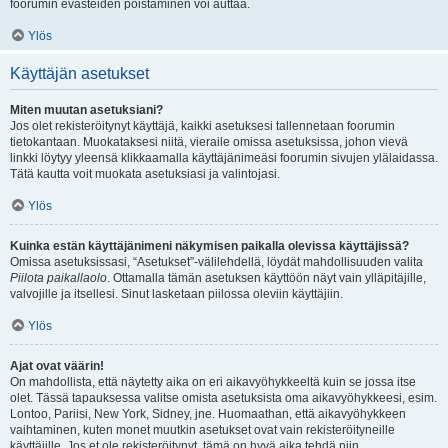
foorumin evästeiden poistaminen voi auttaa.
Ylös
Käyttäjän asetukset
Miten muutan asetuksiani?
Jos olet rekisteröitynyt käyttäjä, kaikki asetuksesi tallennetaan foorumin
tietokantaan. Muokataksesi niitä, vieraile omissa asetuksissa, johon vievä
linkki löytyy yleensä klikkaamalla käyttäjänimeäsi foorumin sivujen ylälaidassa.
Tätä kautta voit muokata asetuksiasi ja valintojasi.
Ylös
Kuinka estän käyttäjänimeni näkymisen paikalla olevissa käyttäjissä?
Omissa asetuksissasi, “Asetukset”-välilehdellä, löydät mahdollisuuden valita
Piilota paikallaolo
. Ottamalla tämän asetuksen käyttöön näyt vain ylläpitäjille,
valvojille ja itsellesi. Sinut lasketaan piilossa oleviin käyttäjiin.
Ylös
Ajat ovat väärin!
On mahdollista, että näytetty aika on eri aikavyöhykkeeltä kuin se jossa itse
olet. Tässä tapauksessa valitse omista asetuksista oma aikavyöhykkeesi, esim.
Lontoo, Pariisi, New York, Sidney, jne. Huomaathan, että aikavyöhykkeen
vaihtaminen, kuten monet muutkin asetukset ovat vain rekisteröityneille
käyttäjille. Jos et ole rekisteröitynyt, tämä on hyvä aika tehdä niin.