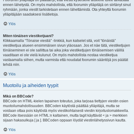
Foorumin ylläpitäjä on päättänyt, että viestit kyseiselle alueelle tulee tarkastaa
ennen lähetystä. On myös mahdollista, että foorumin ylläpitäjä on siirtänyt sinut
ryhmään, jonka viestit tarkistetaan ennen lähettämistä. Ota yhteyttä foorumin
ylläpitäjään saadaksesi lisätietoja.
Ylös
Miten tönäisen viestiketjuani?
Klikkaamalla “Tönaise viestiä” -linkkiä, kun katselet sitä, voit “tönäistä”
viestiketjua alueen ensimmäisen sivun yläosaan. Jos et näe tätä, viestiketjujen
tönäiseminen ei ole sallittua tai aika joka viestiketjujen tönäisemisen välillä
vaaditaan ei ole vielä kulunut. On myös mahdollista nostaa viestiketjua
vastaamalla siihen, mutta varmista että noudatat foorumin sääntöjä jos päätät
tehdä niin.
Ylös
Muotoilu ja aiheiden tyypit
Mikä on BBCode?
BBCode on HTML-kielen tapainen toteutus, joka tarjoaa tiettyjen viestin osien
muotoilumahdollisuuden. BBCoden käytöstä päättää ylläpitäjä, mutta se
voidaan ottaa pois käytöstä myös viestikohtaisesti viestin kirjoituslomakkeella.
BBCode itsessään on HTML:n kaltainen, mutta tagit käyttävät < ja > merkkien
sijaan hakasulkuja [ ja ]. BBCoden oppaan löydät viestinlähetyssivun kautta.
Ylös