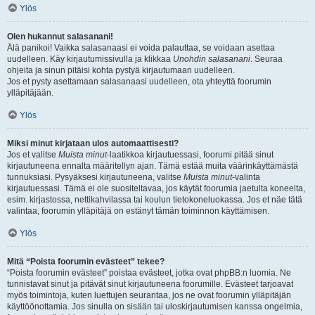
Ylös
Olen hukannut salasanani!
Älä panikoi! Vaikka salasanaasi ei voida palauttaa, se voidaan asettaa
uudelleen. Käy kirjautumissivulla ja klikkaa
Unohdin salasanani
. Seuraa
ohjeita ja sinun pitäisi kohta pystyä kirjautumaan uudelleen.
Jos et pysty asettamaan salasanaasi uudelleen, ota yhteyttä foorumin
ylläpitäjään.
Ylös
Miksi minut kirjataan ulos automaattisesti?
Jos et valitse
Muista minut
-laatikkoa kirjautuessasi, foorumi pitää sinut
kirjautuneena ennalta määritellyn ajan. Tämä estää muita väärinkäyttämästä
tunnuksiasi. Pysyäksesi kirjautuneena, valitse
Muista minut
-valinta
kirjautuessasi. Tämä ei ole suositeltavaa, jos käytät foorumia jaetulta koneelta,
esim. kirjastossa, nettikahvilassa tai koulun tietokoneluokassa. Jos et näe tätä
valintaa, foorumin ylläpitäjä on estänyt tämän toiminnon käyttämisen.
Ylös
Mitä “Poista foorumin evästeet” tekee?
“Poista foorumin evästeet” poistaa evästeet, jotka ovat phpBB:n luomia. Ne
tunnistavat sinut ja pitävät sinut kirjautuneena foorumille. Evästeet tarjoavat
myös toimintoja, kuten luettujen seurantaa, jos ne ovat foorumin ylläpitäjän
käyttöönottamia. Jos sinulla on sisään tai uloskirjautumisen kanssa ongelmia,