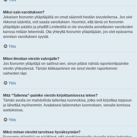
Ylös
Miksi sain varoituksen?
Jokaisen foorumin ylläpitäjällä on omat säännöt heidän sivustollensa. Jos olet
rikkonut sääntöä, voit saada varoituksen. Huomioi, että tämä on foorumin
ylläpitäjän päätös ja phpBB Limitedillä ei ole sivustolla annettavien varoitusten
kanssa mitään tekemistä. Ota yhteyttä foorumin ylläpitäjään, jos olet epävarma
annetun varoituksen syystä.
Ylös
Miten ilmoitan viestin valvojalle?
Jos foorumin ylläpitäjä on sallinut sen, sinun pitäisi nähdä raportointipainike
viestin yhteydessä. Tämän klikkaaminen vie sinut viestin raportoinnin
vaiheiden läpi.
Ylös
Mitä “Tallenna”-painike viestin kirjoittamisessa tekee?
Tämän avulla on mahdollista tallentaa luonnoksia, jotka voit kirjoittaa loppuun
ja lähettää myöhemmin. Avataksesi tallennetun luonnoksen, vieraile komissa
asetuksissa.
Ylös
Miksi minun viestini tarvitsee hyväksynnän?