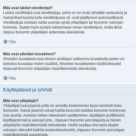
Mitä ovat lukitut viestiketjut?
Lukitut viestiketjut ovat viestiketjuja, joihin ei voi enää lähettää vastauksia ja
mahdolliset kyselyt joita viestiketjussa oli, ovat päättyneet automaattisesti.
Viestiketjuja voidaan lukita useista syistä ylläpitäjän tai foorumin valvojan
toimesta. Saatat myös pystyä lukitsemaan oman viestiketjusi, mutta tämä
riippuu foorumin ylläpitäjän antamista oikeuksista.
Ylös
Mitä ovat aiheiden kuvakkeet?
Aiheiden kuvakkeet ovat aiheen aloittajan valitsemia kuvakkeita joiden on
tarkoitus kuvastaa niiden sisältöä. Aiheiden kuvakkeiden käyttöoikeudet
riippuvat foorumin ylläpitäjän määrittelemistä oikeuksista.
Ylös
Käyttäjätasot ja ryhmät
Mitä ovat ylläpitäjät?
Ylläpitäjät ovat jäseniä joille on annettu korkeimman tason kontrolli koko
foorumiin. Nämä jäsenet voivat hallita foorumin kaikkia foorumin toiminnan
osa-alueita, mukaan lukien oikeuksien asettaminen, käyttäjien porttikiellot,
käyttäjäryhmät ja valvojat yms., riippuen foorumin perustajasta ja hänen
ylläpitäjille määrittelemistä oikeuksista. Heillä saattaa olla myös täydet
valvojan oikeudet kaikilla keskustelualueilla, riippuen foorumin perustajan
määrittelemistä asetuksista.