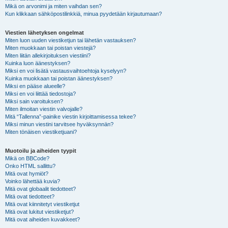
Mikä on arvonimi ja miten vaihdan sen?
Kun klikkaan sähköpostilinkkiä, minua pyydetään kirjautumaan?
Viestien lähetyksen ongelmat
Miten luon uuden viestiketjun tai lähetän vastauksen?
Miten muokkaan tai poistan viestejä?
Miten liitän allekirjoituksen viestiini?
Kuinka luon äänestyksen?
Miksi en voi lisätä vastausvaihtoehtoja kyselyyn?
Kuinka muokkaan tai poistan äänestyksen?
Miksi en pääse alueelle?
Miksi en voi liittää tiedostoja?
Miksi sain varoituksen?
Miten ilmoitan viestin valvojalle?
Mitä “Tallenna”-painike viestin kirjoittamisessa tekee?
Miksi minun viestini tarvitsee hyväksynnän?
Miten tönäisen viestiketjuani?
Muotoilu ja aiheiden tyypit
Mikä on BBCode?
Onko HTML sallittu?
Mitä ovat hymiöt?
Voinko lähettää kuvia?
Mitä ovat globaalit tiedotteet?
Mitä ovat tiedotteet?
Mitä ovat kiinnitetyt viestiketjut
Mitä ovat lukitut viestiketjut?
Mitä ovat aiheiden kuvakkeet?