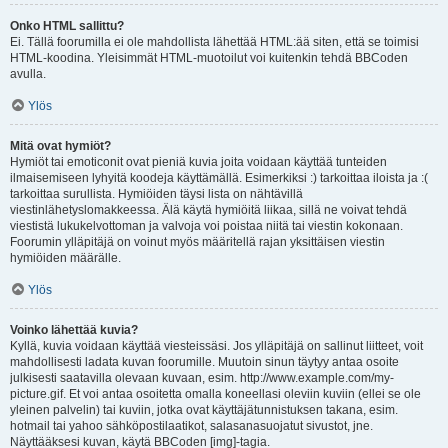
Onko HTML sallittu?
Ei. Tällä foorumilla ei ole mahdollista lähettää HTML:ää siten, että se toimisi
HTML-koodina. Yleisimmät HTML-muotoilut voi kuitenkin tehdä BBCoden
avulla.
Ylös
Mitä ovat hymiöt?
Hymiöt tai emoticonit ovat pieniä kuvia joita voidaan käyttää tunteiden
ilmaisemiseen lyhyitä koodeja käyttämällä. Esimerkiksi :) tarkoittaa iloista ja :(
tarkoittaa surullista. Hymiöiden täysi lista on nähtävillä
viestinlähetyslomakkeessa. Älä käytä hymiöitä liikaa, sillä ne voivat tehdä
viestistä lukukelvottoman ja valvoja voi poistaa niitä tai viestin kokonaan.
Foorumin ylläpitäjä on voinut myös määritellä rajan yksittäisen viestin
hymiöiden määrälle.
Ylös
Voinko lähettää kuvia?
Kyllä, kuvia voidaan käyttää viesteissäsi. Jos ylläpitäjä on sallinut liitteet, voit
mahdollisesti ladata kuvan foorumille. Muutoin sinun täytyy antaa osoite
julkisesti saatavilla olevaan kuvaan, esim. http://www.example.com/my-
picture.gif. Et voi antaa osoitetta omalla koneellasi oleviin kuviin (ellei se ole
yleinen palvelin) tai kuviin, jotka ovat käyttäjätunnistuksen takana, esim.
hotmail tai yahoo sähköpostilaatikot, salasanasuojatut sivustot, jne.
Näyttääksesi kuvan, käytä BBCoden [img]-tagia.