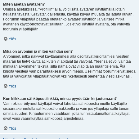
Miten asetan avataren?
Omissa asetuksissa, “Profiilin” alla, voit lisätä avataren käyttämällä jotain
neljästä tavasta: Gravatar, galleriasta, käyttää kuvaa muualta tai ladata kuvan.
Foorumin ylläpitäjä päättää otetaanko avataret käyttöön ja valitsee mitkä
avatarien käyttöönottotavat sallitaan. Jos et voi käyttää avataria, ota yhteyttä
foorumin ylläpitäjään.
Ylös
Mikä on arvonimi ja miten vaihdan sen?
Arvonimet, jotka näkyvät käyttäjänimesi alla osoittavat kirjoittamiesi viestien
määrän tai tietyt käyttäjät, kuten ylläpitäjät tai valvojat. Yleensä et voi vaihtaa
minkään arvonimen tekstiä, sillä nämä ovat ylläpitäjän määrittelemiä. Älä
kirjoita viestejä vain parantaaksesi arvonimeäsi. Useimmat foorumit eivät siedä
tätä ja valvojat tai ylläpitäjät voivat yksinkertaisesti pienentää viestilaskuriasi.
Ylös
Kun klikkaan sähköpostilinkkiä, minua pyydetään kirjautumaan?
Vain rekisteröityneet käyttäjät voivat lähettää sähköpostia muille käyttäjille
sisäänrakennetulla sähköpostilomakkeella ja vain jos ylläpitäjä sallii tämän
ominaisuuden. Kirjautuminen vaaditaan, jotta tunnistautumattomat käyttäjät
eivät voisi väärinkäyttää sähköpostijärjestelmää.
Ylös