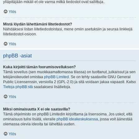
ylläpitäjään mikäli et ole varma mitkä tiedostot ovat sallittuja..
Ylös
Mistä löydän lähettämäni liitetiedostot?
Nähdäksesi listan liitetiedostoistasi, mene omiin asetuksiin ja seuraa linkkejä
liitetiedostot-osioon.
Ylös
phpBB -asiat
Kuka kirjoitti tämän foorumisovelluksen?
Tämä sovellus (sen muokkaamattomassa tilassa) on tuottanut, julkaissut ja sen
tekijänoikeudet omistaa
phpBB Limited
. Se on tehty saataville GNU General
Public Licensenssin, versiolla 2 (GPL-2.0) ja sitä voidaan jakaa vapaasti. Katso
Tietoja phpBB:stä
saadaksesi lisätietoja.
Ylös
Miksi ominaisuutta X ei ole saatavilla?
Tämä ohjelmisto on phpBB Limitedin kirjoittama ja lisensoima. Jos uskot, että
ominaisuus tulisi lisätä, vieraile
phpBB ideakeskuksessa
, jossa voit äänestää
olemassa olevia ideoita tai lähettää uuden.
Ylös