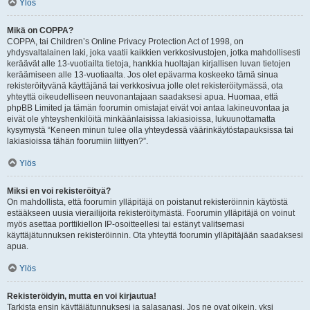
Ylös
Mikä on COPPA?
COPPA, tai Children’s Online Privacy Protection Act of 1998, on
yhdysvaltalainen laki, joka vaatii kaikkien verkkosivustojen, jotka mahdollisesti
keräävät alle 13-vuotiailta tietoja, hankkia huoltajan kirjallisen luvan tietojen
keräämiseen alle 13-vuotiaalta. Jos olet epävarma koskeeko tämä sinua
rekisteröityvänä käyttäjänä tai verkkosivua jolle olet rekisteröitymässä, ota
yhteyttä oikeudelliseen neuvonantajaan saadaksesi apua. Huomaa, että
phpBB Limited ja tämän foorumin omistajat eivät voi antaa lakineuvontaa ja
eivät ole yhteyshenkilöitä minkäänlaisissa lakiasioissa, lukuunottamatta
kysymystä “Keneen minun tulee olla yhteydessä väärinkäytöstapauksissa tai
lakiasioissa tähän foorumiin liittyen?”.
Ylös
Miksi en voi rekisteröityä?
On mahdollista, että foorumin ylläpitäjä on poistanut rekisteröinnin käytöstä
estääkseen uusia vierailijoita rekisteröitymästä. Foorumin ylläpitäjä on voinut
myös asettaa porttikiellon IP-osoitteellesi tai estänyt valitsemasi
käyttäjätunnuksen rekisteröinnin. Ota yhteyttä foorumin ylläpitäjään saadaksesi
apua.
Ylös
Rekisteröidyin, mutta en voi kirjautua!
Tarkista ensin käyttäjätunnuksesi ja salasanasi. Jos ne ovat oikein, yksi