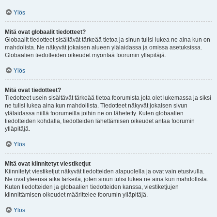
Ylös
Mitä ovat globaalit tiedotteet?
Globaalit tiedotteet sisältävät tärkeää tietoa ja sinun tulisi lukea ne aina kun on
mahdolista. Ne näkyvät jokaisen alueen ylälaidassa ja omissa asetuksissa.
Globaalien tiedotteiden oikeudet myöntää foorumin ylläpitäjä.
Ylös
Mitä ovat tiedotteet?
Tiedotteet usein sisältävät tärkeää tietoa foorumista jota olet lukemassa ja siksi
ne tulisi lukea aina kun mahdollista. Tiedotteet näkyvät jokaisen sivun
ylälaidassa niillä foorumeilla joihin ne on lähetetty. Kuten globaalien
tiedotteiden kohdalla, tiedotteiden lähettämisen oikeudet antaa foorumin
ylläpitäjä.
Ylös
Mitä ovat kiinnitetyt viestiketjut
Kiinnitetyt viestiketjut näkyvät tiedotteiden alapuolella ja ovat vain etusivulla.
Ne ovat yleensä aika tärkeitä, joten sinun tulisi lukea ne aina kun mahdollista.
Kuten tiedotteiden ja globaalien tiedotteiden kanssa, viestiketjujen
kiinnittämisen oikeudet määrittelee foorumin ylläpitäjä.
Ylös