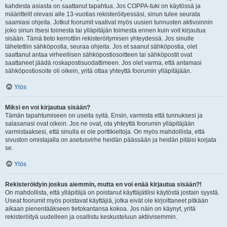
kahdesta asiasta on saattanut tapahtua. Jos COPPA-tuki on käytössä ja
määrittelit olevasi alle 13-vuotias rekisteröityessäsi, sinun tulee seurata
saamiasi ohjeita. Jotkut foorumit vaativat myös uusien tunnusten aktivoinnin
joko sinun itsesi toimesta tai ylläpitäjän toimesta ennen kuin voit kirjautua
sisään. Tämä tieto kerrottiin rekisteröitymisen yhteydessä. Jos sinulle
lähetettiin sähköpostia, seuraa ohjeita. Jos et saanut sähköpostia, olet
saattanut antaa virheellisen sähköpostiosoitteen tai sähköpostit ovat
saattaneet jäädä roskapostisuodattimeen. Jos olet varma, että antamasi
sähköpostiosoite oli oikein, yritä ottaa yhteyttä foorumin ylläpitäjään.
Ylös
Miksi en voi kirjautua sisään?
Tämän tapahtumiseen on useita syitä. Ensin, varmista että tunnuksesi ja
salasanasi ovat oikein. Jos ne ovat, ota yhteyttä foorumin ylläpitäjään
varmistaaksesi, että sinulla ei ole porttikieltoja. On myös mahdollista, että
sivuston omistajalla on asetusvirhe heidän päässään ja heidän pitäisi korjata
se.
Ylös
Rekisteröidyin joskus aiemmin, mutta en voi enää kirjautua sisään?!
On mahdollista, että ylläpitäjä on poistanut käyttäjätilisi käytöstä jostain syystä.
Useat foorumit myös poistavat käyttäjiä, jotka eivät ole kirjoittaneet pitkään
aikaan pienentääkseen tietokantansa kokoa. Jos näin on käynyt, yritä
rekisteröityä uudelleen ja osallistu keskusteluun aktiivisemmin.