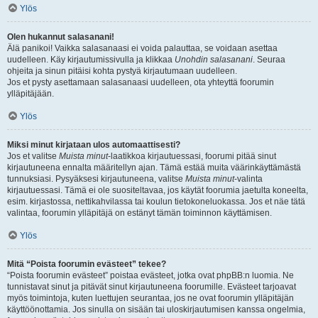
Ylös
Olen hukannut salasanani!
Älä panikoi! Vaikka salasanaasi ei voida palauttaa, se voidaan asettaa
uudelleen. Käy kirjautumissivulla ja klikkaa
Unohdin salasanani
. Seuraa
ohjeita ja sinun pitäisi kohta pystyä kirjautumaan uudelleen.
Jos et pysty asettamaan salasanaasi uudelleen, ota yhteyttä foorumin
ylläpitäjään.
Ylös
Miksi minut kirjataan ulos automaattisesti?
Jos et valitse
Muista minut
-laatikkoa kirjautuessasi, foorumi pitää sinut
kirjautuneena ennalta määritellyn ajan. Tämä estää muita väärinkäyttämästä
tunnuksiasi. Pysyäksesi kirjautuneena, valitse
Muista minut
-valinta
kirjautuessasi. Tämä ei ole suositeltavaa, jos käytät foorumia jaetulta koneelta,
esim. kirjastossa, nettikahvilassa tai koulun tietokoneluokassa. Jos et näe tätä
valintaa, foorumin ylläpitäjä on estänyt tämän toiminnon käyttämisen.
Ylös
Mitä “Poista foorumin evästeet” tekee?
“Poista foorumin evästeet” poistaa evästeet, jotka ovat phpBB:n luomia. Ne
tunnistavat sinut ja pitävät sinut kirjautuneena foorumille. Evästeet tarjoavat
myös toimintoja, kuten luettujen seurantaa, jos ne ovat foorumin ylläpitäjän
käyttöönottamia. Jos sinulla on sisään tai uloskirjautumisen kanssa ongelmia,