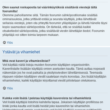
Olen saanut roskapostia tai väärinkäytöksiä sisältäviä viestejä tältä
foorumilta!
Olemme pahoillamme siitä. Tämän foorumin sähköpostilomake sisältää
ominaisuuksia, jotka yrittävät estää ja seurata käyttäjiä, jotka lähettävät
sellaisia viestejä, joten ota yhteyttä foorumin ylläpitäjään ja lähetä hänelle täysi
kopio saamastasi sähköpostista. On tärkeää, että se sisältää kaikki
otsaketiedot sähköpostista, jotka sisältävät viestin lähettäjän tiedot. Foorumin
ylläpitäjä voi sitten toimia tarpeen mukaan.
Ylös
Ystävät ja vihamiehet
Mitä ovat kaveri ja vihamieslistat?
Voit käyttää näitä listoja muiden foorumin käyttäjien organisointiin.
Kaverilistalle lisätään käyttäjiä omien asetusten kautta. Tämä auttaa nopeasti
näkemään jos he ovat paikalla ja yksityisviestien lähettämisessä. Teemasta
riippuen näiden käyttäjien viestit saatetaan myös korostaa. Jos lisäät käyttäjän
vihamieheksi, kaikki käyttäjän kirjoittamat viestit piilotetaan oletuksena.
Ylös
Kuinka voin lisätä / poistaa käyttäjiä kavereista tai vihamiehistä
Voit lisätä käyttäjiä listoihisi kahdella tapaa. Jokaisen käyttäjän profiilissa on
linkki jonka kautta voit lisätä heidät joko kavereihin tai vihamiehiin.