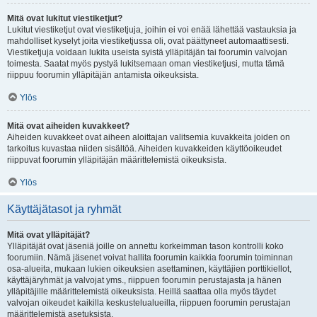
Mitä ovat lukitut viestiketjut?
Lukitut viestiketjut ovat viestiketjuja, joihin ei voi enää lähettää vastauksia ja
mahdolliset kyselyt joita viestiketjussa oli, ovat päättyneet automaattisesti.
Viestiketjuja voidaan lukita useista syistä ylläpitäjän tai foorumin valvojan
toimesta. Saatat myös pystyä lukitsemaan oman viestiketjusi, mutta tämä
riippuu foorumin ylläpitäjän antamista oikeuksista.
Ylös
Mitä ovat aiheiden kuvakkeet?
Aiheiden kuvakkeet ovat aiheen aloittajan valitsemia kuvakkeita joiden on
tarkoitus kuvastaa niiden sisältöä. Aiheiden kuvakkeiden käyttöoikeudet
riippuvat foorumin ylläpitäjän määrittelemistä oikeuksista.
Ylös
Käyttäjätasot ja ryhmät
Mitä ovat ylläpitäjät?
Ylläpitäjät ovat jäseniä joille on annettu korkeimman tason kontrolli koko
foorumiin. Nämä jäsenet voivat hallita foorumin kaikkia foorumin toiminnan
osa-alueita, mukaan lukien oikeuksien asettaminen, käyttäjien porttikiellot,
käyttäjäryhmät ja valvojat yms., riippuen foorumin perustajasta ja hänen
ylläpitäjille määrittelemistä oikeuksista. Heillä saattaa olla myös täydet
valvojan oikeudet kaikilla keskustelualueilla, riippuen foorumin perustajan
määrittelemistä asetuksista.