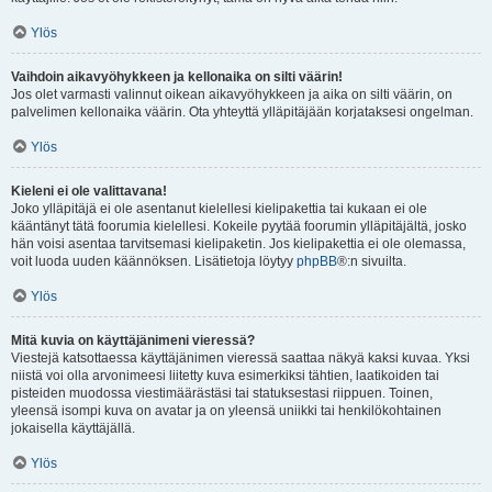
Ylös
Vaihdoin aikavyöhykkeen ja kellonaika on silti väärin!
Jos olet varmasti valinnut oikean aikavyöhykkeen ja aika on silti väärin, on
palvelimen kellonaika väärin. Ota yhteyttä ylläpitäjään korjataksesi ongelman.
Ylös
Kieleni ei ole valittavana!
Joko ylläpitäjä ei ole asentanut kielellesi kielipakettia tai kukaan ei ole
kääntänyt tätä foorumia kielellesi. Kokeile pyytää foorumin ylläpitäjältä, josko
hän voisi asentaa tarvitsemasi kielipaketin. Jos kielipakettia ei ole olemassa,
voit luoda uuden käännöksen. Lisätietoja löytyy
phpBB
®:n sivuilta.
Ylös
Mitä kuvia on käyttäjänimeni vieressä?
Viestejä katsottaessa käyttäjänimen vieressä saattaa näkyä kaksi kuvaa. Yksi
niistä voi olla arvonimeesi liitetty kuva esimerkiksi tähtien, laatikoiden tai
pisteiden muodossa viestimäärästäsi tai statuksestasi riippuen. Toinen,
yleensä isompi kuva on avatar ja on yleensä uniikki tai henkilökohtainen
jokaisella käyttäjällä.
Ylös