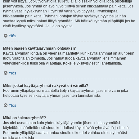
kuin voit liittyä. Jotkut voivat olla suljettuja ja joissakin voi olla jopa piilotettuja
jäsenyyksiä. Jos ryhmä on avoin, voit liittyä siihen klikkaamalla painiketta. Jos
ryhmä vaatii hyväksynnän liittymistä varten, voit pyytää liittymislupaa
klikkaamalla painiketta. Ryhmän johtajan täytyy hyväksyä pyyntösi ja hän
saattaa kysyä miksi haluat liittyä ryhmään. Älä häiriköi ryhmän ylläpitäjiä jos he
eivät hyväksy pyyntöäsi. Heillä on syynsä.
Ylös
Miten pääsen käyttäjäryhmän johtajaksi?
Käyttäjäryhmän johtaja on yleensä määritelty, kun käyttäjäryhmät on alunperin
luotu ylläpitäjän toimesta. Jos haluat luoda käyttäjäryhmän, ensimmäinen
yhteyshenkilösi tulisi olla ylläpitäjä. Kokeile yksityisviestin lähettämistä.
Ylös
Miksi jotkut käyttäjäryhmät näkyvät eri väreillä?
Foorumin ylläpitäjä voi määritellä tietyn käyttäjäryhmän jäsenille värin joka
helpottaa kyseisen käyttäjäryhmän jäsenten tunnistamista.
Ylös
Mikä on “oletusryhmä”?
Jos olet useamman kuin yhden käyttäjäryhmän jäsen, oletusryhmääsi
käytetään määriteltäessä sinun kohdallasi käytettävää ryhmäväriä ja titteliä.
Foorumin ylläpitäjä saattaa antaa sinulle oikeudet vaihtaa oletusryhmääsi
omista asetuksista.