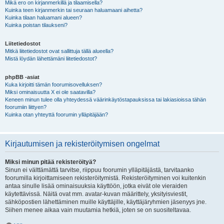
Mikä ero on kirjanmerkillä ja tilaamisella?
Kuinka teen kirjanmerkin tai seuraan haluamaani aihetta?
Kuinka tilaan haluamani alueen?
Kuinka poistan tilaukseni?
Liitetiedostot
Mitkä liitetiedostot ovat sallittuja tällä alueella?
Mistä löydän lähettämäni liitetiedostot?
phpBB -asiat
Kuka kirjoitti tämän foorumisovelluksen?
Miksi ominaisuutta X ei ole saatavilla?
Keneen minun tulee olla yhteydessä väärinkäytöstapauksissa tai lakiasioissa tähän
foorumiin liittyen?
Kuinka otan yhteyttä foorumin ylläpitäjään?
Kirjautumisen ja rekisteröitymisen ongelmat
Miksi minun pitää rekisteröityä?
Sinun ei välttämättä tarvitse, riippuu foorumin ylläpitäjästä, tarvitaanko
foorumilla kirjoittamiseen rekisteröitymistä. Rekisteröityminen voi kuitenkin
antaa sinulle lisää ominaisuuksia käyttöön, jotka eivät ole vieraiden
käytettävissä. Näitä ovat mm. avatar-kuvan määrittely, yksityisviestit,
sähköpostien lähettäminen muille käyttäjille, käyttäjäryhmien jäsenyys jne.
Siihen menee aikaa vain muutamia hetkiä, joten se on suositeltavaa.