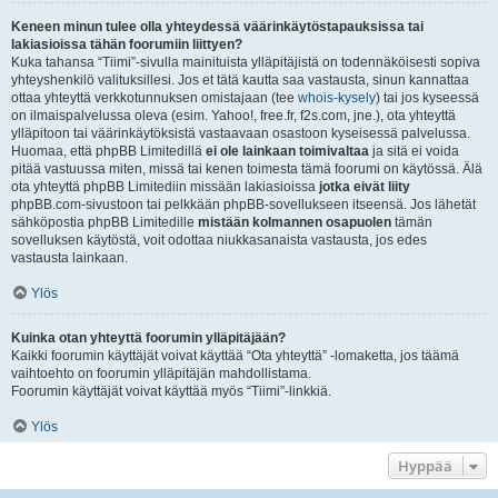
Keneen minun tulee olla yhteydessä väärinkäytöstapauksissa tai
lakiasioissa tähän foorumiin liittyen?
Kuka tahansa “Tiimi”-sivulla mainituista ylläpitäjistä on todennäköisesti sopiva
yhteyshenkilö valituksillesi. Jos et tätä kautta saa vastausta, sinun kannattaa
ottaa yhteyttä verkkotunnuksen omistajaan (tee
whois-kysely
) tai jos kyseessä
on ilmaispalvelussa oleva (esim. Yahoo!, free.fr, f2s.com, jne.), ota yhteyttä
ylläpitoon tai väärinkäytöksistä vastaavaan osastoon kyseisessä palvelussa.
Huomaa, että phpBB Limitedillä
ei ole lainkaan toimivaltaa
ja sitä ei voida
pitää vastuussa miten, missä tai kenen toimesta tämä foorumi on käytössä. Älä
ota yhteyttä phpBB Limitediin missään lakiasioissa
jotka eivät liity
phpBB.com-sivustoon tai pelkkään phpBB-sovellukseen itseensä. Jos lähetät
sähköpostia phpBB Limitedille
mistään kolmannen osapuolen
tämän
sovelluksen käytöstä, voit odottaa niukkasanaista vastausta, jos edes
vastausta lainkaan.
Ylös
Kuinka otan yhteyttä foorumin ylläpitäjään?
Kaikki foorumin käyttäjät voivat käyttää “Ota yhteyttä” -lomaketta, jos täämä
vaihtoehto on foorumin ylläpitäjän mahdollistama.
Foorumin käyttäjät voivat käyttää myös “Tiimi”-linkkiä.
Ylös
Hyppää