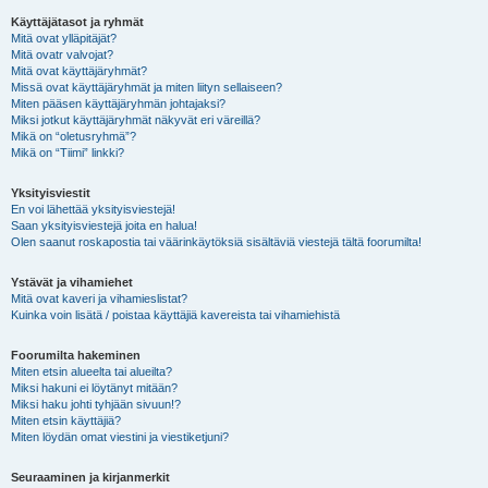
Käyttäjätasot ja ryhmät
Mitä ovat ylläpitäjät?
Mitä ovatr valvojat?
Mitä ovat käyttäjäryhmät?
Missä ovat käyttäjäryhmät ja miten liityn sellaiseen?
Miten pääsen käyttäjäryhmän johtajaksi?
Miksi jotkut käyttäjäryhmät näkyvät eri väreillä?
Mikä on “oletusryhmä”?
Mikä on “Tiimi” linkki?
Yksityisviestit
En voi lähettää yksityisviestejä!
Saan yksityisviestejä joita en halua!
Olen saanut roskapostia tai väärinkäytöksiä sisältäviä viestejä tältä foorumilta!
Ystävät ja vihamiehet
Mitä ovat kaveri ja vihamieslistat?
Kuinka voin lisätä / poistaa käyttäjiä kavereista tai vihamiehistä
Foorumilta hakeminen
Miten etsin alueelta tai alueilta?
Miksi hakuni ei löytänyt mitään?
Miksi haku johti tyhjään sivuun!?
Miten etsin käyttäjiä?
Miten löydän omat viestini ja viestiketjuni?
Seuraaminen ja kirjanmerkit