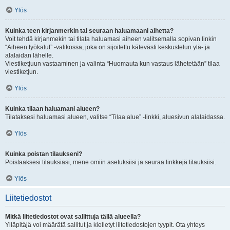
Ylös
Kuinka teen kirjanmerkin tai seuraan haluamaani aihetta?
Voit tehdä kirjanmekin tai tilata haluamasi aiheen valitsemalla sopivan linkin
“Aiheen työkalut” -valikossa, joka on sijoitettu kätevästi keskustelun ylä- ja
alalaidan lähelle.
Viestiketjuun vastaaminen ja valinta “Huomauta kun vastaus lähetetään” tilaa
viestiketjun.
Ylös
Kuinka tilaan haluamani alueen?
Tilataksesi haluamasi alueen, valitse “Tilaa alue” -linkki, aluesivun alalaidassa.
Ylös
Kuinka poistan tilaukseni?
Poistaaksesi tilauksiasi, mene omiin asetuksiisi ja seuraa linkkejä tilauksiisi.
Ylös
Liitetiedostot
Mitkä liitetiedostot ovat sallittuja tällä alueella?
Ylläpitäjä voi määrätä sallitut ja kielletyt liitetiedostojen tyypit. Ota yhteys