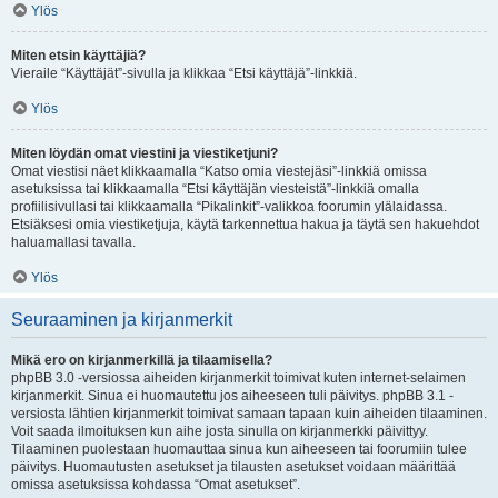
Ylös
Miten etsin käyttäjiä?
Vieraile “Käyttäjät”-sivulla ja klikkaa “Etsi käyttäjä”-linkkiä.
Ylös
Miten löydän omat viestini ja viestiketjuni?
Omat viestisi näet klikkaamalla “Katso omia viestejäsi”-linkkiä omissa
asetuksissa tai klikkaamalla “Etsi käyttäjän viesteistä”-linkkiä omalla
profiilisivullasi tai klikkaamalla “Pikalinkit”-valikkoa foorumin ylälaidassa.
Etsiäksesi omia viestiketjuja, käytä tarkennettua hakua ja täytä sen hakuehdot
haluamallasi tavalla.
Ylös
Seuraaminen ja kirjanmerkit
Mikä ero on kirjanmerkillä ja tilaamisella?
phpBB 3.0 -versiossa aiheiden kirjanmerkit toimivat kuten internet-selaimen
kirjanmerkit. Sinua ei huomautettu jos aiheeseen tuli päivitys. phpBB 3.1 -
versiosta lähtien kirjanmerkit toimivat samaan tapaan kuin aiheiden tilaaminen.
Voit saada ilmoituksen kun aihe josta sinulla on kirjanmerkki päivittyy.
Tilaaminen puolestaan huomauttaa sinua kun aiheeseen tai foorumiin tulee
päivitys. Huomautusten asetukset ja tilausten asetukset voidaan määrittää
omissa asetuksissa kohdassa “Omat asetukset”.