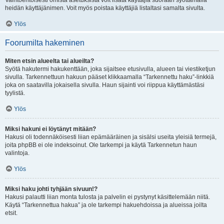
Vaihtoehtoisesti omista asetuksista voit lisätä käyttäjiä suoraan syöttämällä
heidän käyttäjänimen. Voit myös poistaa käyttäjiä listaltasi samalta sivulta.
Ylös
Foorumilta hakeminen
Miten etsin alueelta tai alueilta?
Syötä hakutermi hakukenttään, joka sijaitsee etusivulla, alueen tai viestiketjun
sivulla. Tarkennettuun hakuun pääset klikkaamalla “Tarkennettu haku”-linkkiä
joka on saatavilla jokaisella sivulla. Haun sijainti voi riippua käyttämästäsi
tyylistä.
Ylös
Miksi hakuni ei löytänyt mitään?
Hakusi oli todennäköisesti liian epämääräinen ja sisälsi useita yleisiä termejä,
joita phpBB ei ole indeksoinut. Ole tarkempi ja käytä Tarkennetun haun
valintoja.
Ylös
Miksi haku johti tyhjään sivuun!?
Hakusi palautti liian monta tulosta ja palvelin ei pystynyt käsittelemään niitä.
Käytä “Tarkennettua hakua” ja ole tarkempi hakuehdoissa ja alueissa joilta
etsit.