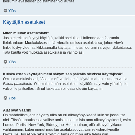
foorumin evästeiden poistaminen voi auttaa.
Ylös
Käyttäjän asetukset
Miten muutan asetuksiani?
Jos olet rekisteröitynyt käyttäjä, kaikki asetuksesi tallennetaan foorumin
tietokantaan. Muokataksesi niitä, vieraile omissa asetuksissa, johon vievä
linkki löytyy yleensä klikkaamalla käyttäjänimeäsi foorumin sivujen ylälaidassa.
Tätä kautta voit muokata asetuksiasi ja valintojasi.
Ylös
Kuinka estän käyttäjänimeni näkymisen paikalla olevissa käyttäjissä?
Omissa asetuksissasi, “Asetukset”-välilehdellä, löydät mahdollisuuden valita
Piilota paikallaolo
. Ottamalla tämän asetuksen käyttöön näyt vain ylläpitäjille,
valvojille ja itsellesi. Sinut lasketaan piilossa oleviin käyttäjiin.
Ylös
Ajat ovat väärin!
On mahdollista, että näytetty aika on eri aikavyöhykkeeltä kuin se jossa itse
olet. Tässä tapauksessa valitse omista asetuksista oma aikavyöhykkeesi, esim.
Lontoo, Pariisi, New York, Sidney, jne. Huomaathan, että aikavyöhykkeen
vaihtaminen, kuten monet muutkin asetukset ovat vain rekisteröityneille
käyttäjille. Jos et ole rekisteröitynyt, tämä on hyvä aika tehdä niin.