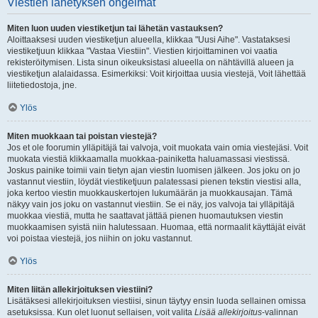
Viestien lähetyksen ongelmat
Miten luon uuden viestiketjun tai lähetän vastauksen?
Aloittaaksesi uuden viestiketjun alueella, klikkaa "Uusi Aihe". Vastataksesi
viestiketjuun klikkaa "Vastaa Viestiin". Viestien kirjoittaminen voi vaatia
rekisteröitymisen. Lista sinun oikeuksistasi alueella on nähtävillä alueen ja
viestiketjun alalaidassa. Esimerkiksi: Voit kirjoittaa uusia viestejä, Voit lähettää
liitetiedostoja, jne.
Ylös
Miten muokkaan tai poistan viestejä?
Jos et ole foorumin ylläpitäjä tai valvoja, voit muokata vain omia viestejäsi. Voit
muokata viestiä klikkaamalla muokkaa-painiketta haluamassasi viestissä.
Joskus painike toimii vain tietyn ajan viestin luomisen jälkeen. Jos joku on jo
vastannut viestiin, löydät viestiketjuun palatessasi pienen tekstin viestisi alla,
joka kertoo viestin muokkauskertojen lukumäärän ja muokkausajan. Tämä
näkyy vain jos joku on vastannut viestiin. Se ei näy, jos valvoja tai ylläpitäjä
muokkaa viestiä, mutta he saattavat jättää pienen huomautuksen viestin
muokkaamisen syistä niin halutessaan. Huomaa, että normaalit käyttäjät eivät
voi poistaa viestejä, jos niihin on joku vastannut.
Ylös
Miten liitän allekirjoituksen viestiini?
Lisätäksesi allekirjoituksen viestiisi, sinun täytyy ensin luoda sellainen omissa
asetuksissa. Kun olet luonut sellaisen, voit valita
Lisää allekirjoitus
-valinnan