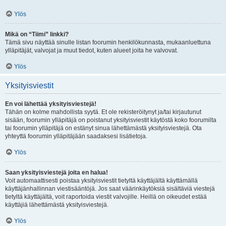
Ylös
Mikä on “Tiimi” linkki?
Tämä sivu näyttää sinulle listan foorumin henkilökunnasta, mukaanluettuna
ylläpitäjät, valvojat ja muut tiedot, kuten alueet joita he valvovat.
Ylös
Yksityisviestit
En voi lähettää yksityisviestejä!
Tähän on kolme mahdollista syytä. Et ole rekisteröitynyt ja/tai kirjautunut
sisään, foorumin ylläpitäjä on poistanut yksityisviestit käytöstä koko foorumilta
tai foorumin ylläpitäjä on estänyt sinua lähettämästä yksityisviestejä. Ota
yhteyttä foorumin ylläpitäjään saadaksesi lisätietoja.
Ylös
Saan yksityisviestejä joita en halua!
Voit automaattisesti poistaa yksityisviestit tietyltä käyttäjältä käyttämällä
käyttäjänhallinnan viestisääntöjä. Jos saat väärinkäytöksiä sisältäviä viestejä
tietyltä käyttäjältä, voit raportoida viestit valvojille. Heillä on oikeudet estää
käyttäjiä lähettämästä yksityisviestejä.
Ylös