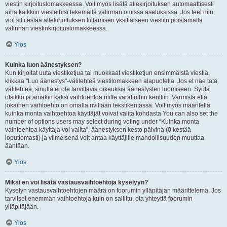
viestin kirjoituslomakkeessa. Voit myös lisätä allekirjoituksen automaattisesti
aina kaikkiin viesteihisi tekemällä valinnan omissa asetuksissa. Jos teet niin,
voit silti estää allekirjoituksen liittämisen yksittäiseen viestiin poistamalla
valinnan viestinkirjoituslomakkeessa.
Ylös
Kuinka luon äänestyksen?
Kun kirjoitat uuta viestiketjua tai muokkaat viestiketjun ensimmäistä viestiä,
klikkaa "Luo äänestys"-välilehteä viestilomakkeen alapuolella. Jos et näe tätä
välilehteä, sinulla ei ole tarvittavia oikeuksia äänestysten luomiseen. Syötä
otsikko ja ainakin kaksi vaihtoehtoa niille varattuihin kenttiin. Varmista että
jokainen vaihtoehto on omalla rivillään tekstikentässä. Voit myös määritellä
kuinka monta vaihtoehtoa käyttäjät voivat valita kohdasta You can also set the
number of options users may select during voting under “Kuinka monta
vaihtoehtoa käyttäjä voi valita”, äänestyksen kesto päivinä (0 kestää
loputtomasti) ja viimeisenä voit antaa käyttäjille mahdollisuuden muuttaa
ääntään.
Ylös
Miksi en voi lisätä vastausvaihtoehtoja kyselyyn?
Kyselyn vastausvaihtoehtojen määrä on foorumin ylläpitäjän määrittelemä. Jos
tarvitset enemmän vaihtoehtoja kuin on sallittu, ota yhteyttä foorumin
ylläpitäjään.
Ylös