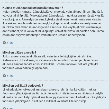
Kuinka muokkaan tai poistan äänestyksen?
Kuten viestien kanssa, äänestyksiä voi muokata vain alkuperäinen lähettäjä,
valvoja tai ylläpitäjä. Muokataksesi äänestystä, muokkaa ensimmäistä viestiä
viestiketjussa. Äänestys on aina kytketty viestiketjun ensimmäiseen viestiin.
Jos kukaan ei ole vielä äänestänyt, käyttäjät voivat poistaa äänestyksen tai
muokata mitä tahansa äänestyksen asetusta. Jos käyttäjät ovat kuitenkin jo
äänestäneet, vain valvojat tai ylläpitäjät voivat muokata tai poistaa sen. Tämä
estää äänestysvaihtoehtojen vaihtamisen kesken äänestyksen.
Ylös
Miksi en pääse alueelle?
Jotkin alueet saattavat olla rajattu vain tietyille käyttäjille tai ryhmille.
Katsoaksesi, lukeaksesi, kirjoittaaksesi tai muiden toimintojen tekeminen
alueella saattaa tarvita erikoisoikeuksia. Jos haluat oikeudet, ota yhteyttä
foorumin valvojaan tai ylläpitäjään.
Ylös
Miksi en voi liittää tiedostoja?
Liitetiedostojen oikeudet annetaan alueen, ryhmän tai käyttäjän mukaan.
Foorumin ylläpitäjä ei välttämättä ole sallinut liitetiedostojen liittämistä tietyllä
alueella tai vain tietyt ryhmät saattavat pystyä liittämään tiedostoja. Ota yhteyttä
foorumin ylläpitäjään jos et tiedä miksi et voi lisätä liitetiedostoja.