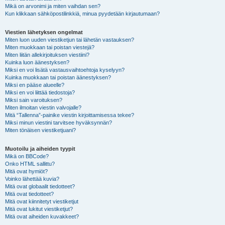
Mikä on arvonimi ja miten vaihdan sen?
Kun klikkaan sähköpostilinkkiä, minua pyydetään kirjautumaan?
Viestien lähetyksen ongelmat
Miten luon uuden viestiketjun tai lähetän vastauksen?
Miten muokkaan tai poistan viestejä?
Miten liitän allekirjoituksen viestiini?
Kuinka luon äänestyksen?
Miksi en voi lisätä vastausvaihtoehtoja kyselyyn?
Kuinka muokkaan tai poistan äänestyksen?
Miksi en pääse alueelle?
Miksi en voi liittää tiedostoja?
Miksi sain varoituksen?
Miten ilmoitan viestin valvojalle?
Mitä “Tallenna”-painike viestin kirjoittamisessa tekee?
Miksi minun viestini tarvitsee hyväksynnän?
Miten tönäisen viestiketjuani?
Muotoilu ja aiheiden tyypit
Mikä on BBCode?
Onko HTML sallittu?
Mitä ovat hymiöt?
Voinko lähettää kuvia?
Mitä ovat globaalit tiedotteet?
Mitä ovat tiedotteet?
Mitä ovat kiinnitetyt viestiketjut
Mitä ovat lukitut viestiketjut?
Mitä ovat aiheiden kuvakkeet?