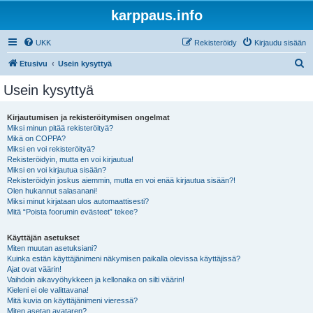
karppaus.info
UKK
Rekisteröidy
Kirjaudu sisään
E
Etusivu
Usein kysyttyä
t
Usein kysyttyä
s
i
Kirjautumisen ja rekisteröitymisen ongelmat
Miksi minun pitää rekisteröityä?
Mikä on COPPA?
Miksi en voi rekisteröityä?
Rekisteröidyin, mutta en voi kirjautua!
Miksi en voi kirjautua sisään?
Rekisteröidyin joskus aiemmin, mutta en voi enää kirjautua sisään?!
Olen hukannut salasanani!
Miksi minut kirjataan ulos automaattisesti?
Mitä “Poista foorumin evästeet” tekee?
Käyttäjän asetukset
Miten muutan asetuksiani?
Kuinka estän käyttäjänimeni näkymisen paikalla olevissa käyttäjissä?
Ajat ovat väärin!
Vaihdoin aikavyöhykkeen ja kellonaika on silti väärin!
Kieleni ei ole valittavana!
Mitä kuvia on käyttäjänimeni vieressä?
Miten asetan avataren?