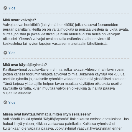
Ylös
Mitä ovatr valvojat?
Valvojat ovat henkilöitä (tai ryhmä henkilöitä) jotka katsovat foorumeiden
perään päivittäin. Heillä on on valta muokata ja poistaa viestejä ja lukita, avata,
siirtää, poistaa ja jakaa viestiketjuja niillä alueilla joissa heillä on valvojan
oikeudet. Yleensä valvojat ovat paikalla estämässä aiheen vierestä
keskustelua tai hyvien tapojen vastaisen materiaalin lähettämistä.
Ylös
Mitä ovat käyttäjäryhmät?
Käyttäjäryhmät ovat käyttäjien ryhmiä, jotka jakavat yhteisön hallittaviin osiin,
joiden kanssa foorumin ylläpitäjät voivat toimia. Jokainen käyttäjä voi kuulua
useisiin ryhmiin ja jokaiselle ryhmälle voidaan määritellä yksilölliset oikeudet.
Tämä tarjoaa ylläpitäjille helpon tavan muuttaa käyttäjien oikeuksia useille
käyttäjille kerralla, kuten muuttaa valvojien oikeuksia tai hallita pääsyä
suljetulle alueelle.
Ylös
Missä ovat käyttäjäryhmät ja miten liityn sellaiseen?
Voit nähdä kaikki ryhmät “Käyttäjäryhmät”-linkin kautta omissa asetuksissa. Jos
haluat liittyä yhteen, klikkaa vastaavaa painiketta. Kaikissa ryhmissä ei
kuitenkaan ole vapaata pääsyä. Jotkut ryhmät vaativat hyväksynnän ennen