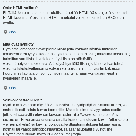
Onko HTML sallittu?
Ei. Tällä foorumilla ei ole mahdollista lähettää HTML:ää siten, että se toimisi
HTML-koodina. Yleisimmät HTML-muotoilut voi kuitenkin tehdä BBCoden
avulla.
Ylös
Mitä ovat hymiöt?
Hymiöt tai emoticonit ovat pieniä kuvia joita voidaan käyttää tunteiden
ilmaisemiseen lyhyitä koodeja käyttämällä. Esimerkiksi :) tarkoittaa iloista ja :(
tarkoittaa surullista. Hymiöiden täysi lista on nähtävillä
viestinlähetyslomakkeessa. Älä käytä hymiöitä liikaa, sillä ne voivat tehdä
viestistä lukukelvottoman ja valvoja voi poistaa niitä tai viestin kokonaan.
Foorumin ylläpitäjä on voinut myös määritellä rajan yksittäisen viestin
hymiöiden määrälle.
Ylös
Voinko lähettää kuvia?
Kyllä, kuvia voidaan käyttää viesteissäsi. Jos ylläpitäjä on sallinut liitteet, voit
mahdollisesti ladata kuvan foorumille. Muutoin sinun täytyy antaa osoite
julkisesti saatavilla olevaan kuvaan, esim. http://www.example.com/my-
picture.gif. Et voi antaa osoitetta omalla koneellasi oleviin kuviin (ellei se ole
yleinen palvelin) tai kuviin, jotka ovat käyttäjätunnistuksen takana, esim.
hotmail tai yahoo sähköpostilaatikot, salasanasuojatut sivustot, jne.
Näyttääksesi kuvan, käytä BBCoden [img]-tagia.