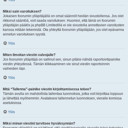
Ylös
Miksi sain varoituksen?
Jokaisen foorumin ylläpitäjällä on omat säännöt heidän sivustollensa. Jos olet
rikkonut sääntöä, voit saada varoituksen. Huomioi, että tämä on foorumin
ylläpitäjän päätös ja phpBB Limitedillä ei ole sivustolla annettavien varoitusten
kanssa mitään tekemistä. Ota yhteyttä foorumin ylläpitäjään, jos olet epävarma
annetun varoituksen syystä.
Ylös
Miten ilmoitan viestin valvojalle?
Jos foorumin ylläpitäjä on sallinut sen, sinun pitäisi nähdä raportointipainike
viestin yhteydessä. Tämän klikkaaminen vie sinut viestin raportoinnin
vaiheiden läpi.
Ylös
Mitä “Tallenna”-painike viestin kirjoittamisessa tekee?
Tämän avulla on mahdollista tallentaa luonnoksia, jotka voit kirjoittaa loppuun
ja lähettää myöhemmin. Avataksesi tallennetun luonnoksen, vieraile komissa
asetuksissa.
Ylös
Miksi minun viestini tarvitsee hyväksynnän?