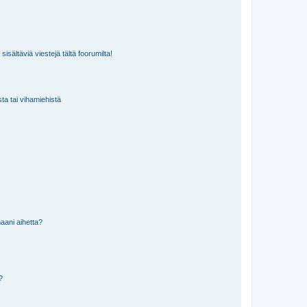
isältäviä viestejä tältä foorumilta!
sta tai vihamiehistä
aani aihetta?
a?