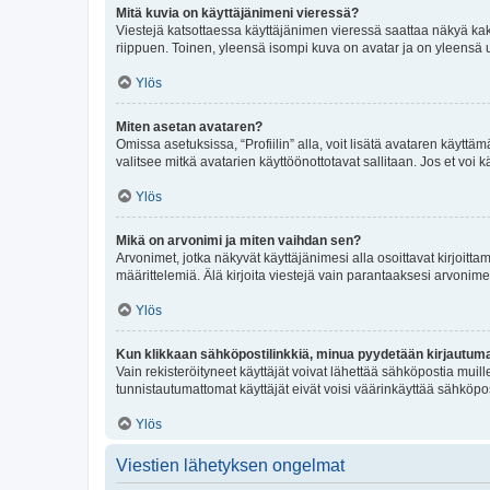
Mitä kuvia on käyttäjänimeni vieressä?
Viestejä katsottaessa käyttäjänimen vieressä saattaa näkyä kaksi
riippuen. Toinen, yleensä isompi kuva on avatar ja on yleensä un
Ylös
Miten asetan avataren?
Omissa asetuksissa, “Profiilin” alla, voit lisätä avataren käyttä
valitsee mitkä avatarien käyttöönottotavat sallitaan. Jos et voi k
Ylös
Mikä on arvonimi ja miten vaihdan sen?
Arvonimet, jotka näkyvät käyttäjänimesi alla osoittavat kirjoittam
määrittelemiä. Älä kirjoita viestejä vain parantaaksesi arvonimeäs
Ylös
Kun klikkaan sähköpostilinkkiä, minua pyydetään kirjautum
Vain rekisteröityneet käyttäjät voivat lähettää sähköpostia muil
tunnistautumattomat käyttäjät eivät voisi väärinkäyttää sähköpo
Ylös
Viestien lähetyksen ongelmat