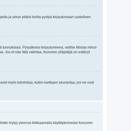
jeita ja sinun pitäisi kohta pystyä kirjautumaan uudelleen.
tä tunnuksiasi. Pysyäksesi kirjautuneena, valitse
Muista minut
-
sa. Jos et näe tätä valintaa, foorumin ylläpitäjä on estänyt
oavat myös toimintoja, kuten luettujen seurantaa, jos ne ovat
 linkki löytyy yleensä klikkaamalla käyttäjänimeäsi foorumin