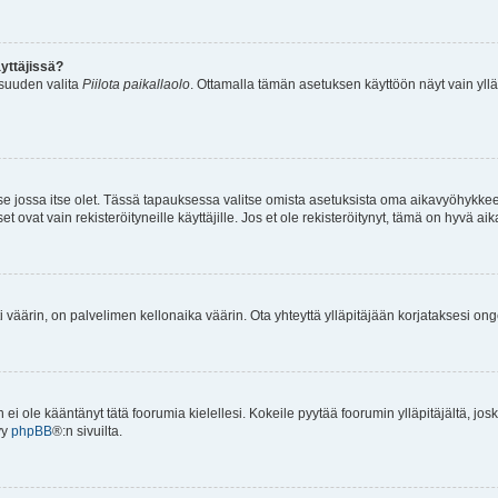
yttäjissä?
isuuden valita
Piilota paikallaolo
. Ottamalla tämän asetuksen käyttöön näyt vain ylläpit
 se jossa itse olet. Tässä tapauksessa valitse omista asetuksista oma aikavyöhykke
vat vain rekisteröityneille käyttäjille. Jos et ole rekisteröitynyt, tämä on hyvä aik
i väärin, on palvelimen kellonaika väärin. Ota yhteyttä ylläpitäjään korjataksesi on
an ei ole kääntänyt tätä foorumia kielellesi. Kokeile pyytää foorumin ylläpitäjältä, jos
yy
phpBB
®:n sivuilta.