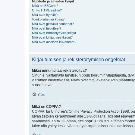
Muotoilu ja aiheiden tyypit
Mikä on BBCode?
Onko HTML sallittu?
Mitä ovat hymiöt?
Voinko lähettää kuvia?
Mitä ovat globaalit tiedotteet?
Mitä ovat tiedotteet?
Mitä ovat kiinnitetyt viestiketjut
Mitä ovat lukitut viestiketjut?
Mitä ovat aiheiden kuvakkeet?
Kirjautumisen ja rekisteröitymisen ongelmat
Miksi minun pitää rekisteröityä?
Sinun ei välttämättä tarvitse, riippuu foorumin ylläpitäjästä, tar
vieraiden käytettävissä. Näitä ovat mm. avatar-kuvan määrittely,
suositeltavaa.
Ylös
Mikä on COPPA?
COPPA, tai Children’s Online Privacy Protection Act of 1998, on y
luvan tietojen keräämiseen alle 13-vuotiaalta. Jos olet epävarm
saadaksesi apua. Huomaa, että phpBB Limited ja tämän foorumin
tulee olla yhteydessä väärinkäytöstapauksissa tai lakiasioissa t