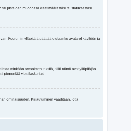
en tai pisteiden muodossa viestimäärästäsi tai statuksestasi
 kuvan. Foorumin ylläpitäjä päättää otetaanko avataret käyttöön ja
i vaihtaa minkään arvonimen tekstiä, sillä nämä ovat ylläpitäjän
sti pienentää viestilaskuriasi.
 tämän ominaisuuden. Kirjautuminen vaaditaan, jotta