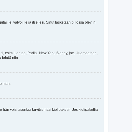
äjille, valvojille ja itsellesi. Sinut lasketaan piilossa oleviin
esi, esim. Lontoo, Pariisi, New York, Sidney, jne. Huomaathan,
a tehdä niin.
gelman.
ko hän voisi asentaa tarvitsemasi kielipaketin. Jos kielipakettia