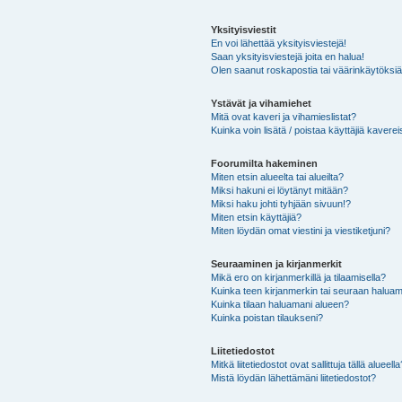
Yksityisviestit
En voi lähettää yksityisviestejä!
Saan yksityisviestejä joita en halua!
Olen saanut roskapostia tai väärinkäytöksiä s
Ystävät ja vihamiehet
Mitä ovat kaveri ja vihamieslistat?
Kuinka voin lisätä / poistaa käyttäjiä kaverei
Foorumilta hakeminen
Miten etsin alueelta tai alueilta?
Miksi hakuni ei löytänyt mitään?
Miksi haku johti tyhjään sivuun!?
Miten etsin käyttäjiä?
Miten löydän omat viestini ja viestiketjuni?
Seuraaminen ja kirjanmerkit
Mikä ero on kirjanmerkillä ja tilaamisella?
Kuinka teen kirjanmerkin tai seuraan haluam
Kuinka tilaan haluamani alueen?
Kuinka poistan tilaukseni?
Liitetiedostot
Mitkä liitetiedostot ovat sallittuja tällä alueell
Mistä löydän lähettämäni liitetiedostot?