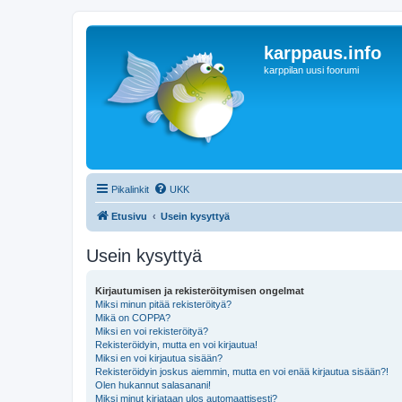
karppaus.info
karppilan uusi foorumi
Pikalinkit
UKK
Etusivu
Usein kysyttyä
Usein kysyttyä
Kirjautumisen ja rekisteröitymisen ongelmat
Miksi minun pitää rekisteröityä?
Mikä on COPPA?
Miksi en voi rekisteröityä?
Rekisteröidyin, mutta en voi kirjautua!
Miksi en voi kirjautua sisään?
Rekisteröidyin joskus aiemmin, mutta en voi enää kirjautua sisään?!
Olen hukannut salasanani!
Miksi minut kirjataan ulos automaattisesti?