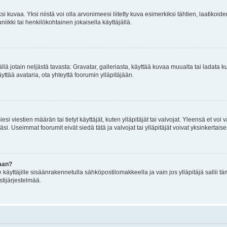
 kuvaa. Yksi niistä voi olla arvonimeesi liitetty kuva esimerkiksi tähtien, laatikoid
iikki tai henkilökohtainen jokaisella käyttäjällä.
mällä jotain neljästä tavasta: Gravatar, galleriasta, käyttää kuvaa muualta tai ladata
äyttää avataria, ota yhteyttä foorumin ylläpitäjään.
iesi viestien määrän tai tietyt käyttäjät, kuten ylläpitäjät tai valvojat. Yleensä et vo
i. Useimmat foorumit eivät siedä tätä ja valvojat tai ylläpitäjät voivat yksinkertaise
aan?
le käyttäjille sisäänrakennetulla sähköpostilomakkeella ja vain jos ylläpitäjä sallii
stijärjestelmää.