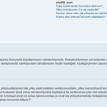
phpBB -asiat
Kuka kirjoitti tämän foorumisovelluksen?
Miksi ominaisuutta X ei ole saatavilla?
Keneen minun tulee olla yhteydessä väärinkäy
Kuinka otan yhteyttä foorumin ylläpitäjään?
vitaanko foorumilla kirjoittamiseen rekisteröitymistä. Rekisteröityminen voi kuitenkin
 yksityisviestit, sähköpostien lähettäminen muille käyttäjille, käyttäjäryhmien jäs
hdysvaltalainen laki, joka vaatii kaikkien verkkosivustojen, jotka mahdollisesti kerää
a koskeeko tämä sinua rekisteröityvänä käyttäjänä tai verkkosivua jolle olet rekis
 omistajat eivät voi antaa lakineuvontaa ja eivät ole yhteyshenkilöitä minkäänla
ähän foorumiin liittyen?”.