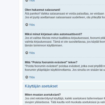
Ylös
Olen hukannut salasanani!
Älä panikoi! Vaikka salasanaasi ei voida palauttaa, se voidaan 
Jos et pysty asettamaan salasanaasi uudelleen, ota yhteyttä foo
Ylös
Miksi minut kirjataan ulos automaattisesti?
Jos et valitse
Muista minut
-laatikkoa kirjautuessasi, foorumi pi
valinta kirjautuessasi. Tämä ei ole suositeltavaa, jos käytät foo
tämän toiminnon käyttämisen.
Ylös
Mitä “Poista foorumin evästeet” tekee?
“Poista foorumin evästeet” poistaa evästeet, jotka ovat phpBB:n 
foorumin ylläpitäjän käyttöönottamia. Jos sinulla on sisään ta
Ylös
Käyttäjän asetukset
Miten muutan asetuksiani?
Jos olet rekisteröitynyt käyttäjä, kaikki asetuksesi tallennetaa
sivujen ylälaidassa. Tätä kautta voit muokata asetuksiasi ja vali