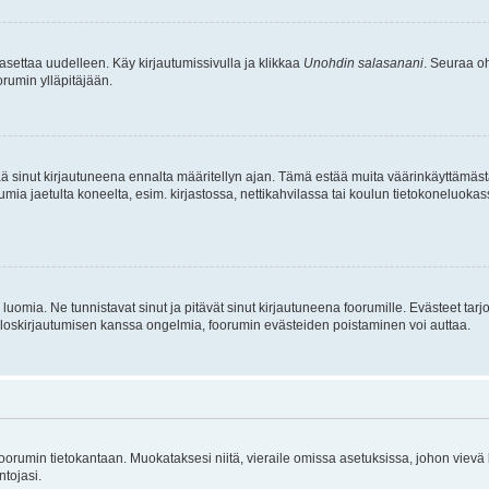
asettaa uudelleen. Käy kirjautumissivulla ja klikkaa
Unohdin salasanani
. Seuraa oh
rumin ylläpitäjään.
tää sinut kirjautuneena ennalta määritellyn ajan. Tämä estää muita väärinkäyttämäs
rumia jaetulta koneelta, esim. kirjastossa, nettikahvilassa tai koulun tietokoneluokas
luomia. Ne tunnistavat sinut ja pitävät sinut kirjautuneena foorumille. Evästeet tarj
i uloskirjautumisen kanssa ongelmia, foorumin evästeiden poistaminen voi auttaa.
n foorumin tietokantaan. Muokataksesi niitä, vieraile omissa asetuksissa, johon vievä
ntojasi.