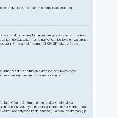
 rekisteröitymisen. Lista sinun oikeuksistasi alueella on
tissä. Joskus painike toimii vain tietyn ajan viestin luomisen
umäärän ja muokkausajan. Tämä näkyy vain jos joku on vastannut
tessaan. Huomaa, että normaalit käyttäjät eivät voi poistaa
valinnan viestin kirjoituslomakkeessa. Voit myös lisätä
isen yksittäiseen viestiin poistamalla valinnan
 tätä välilehteä, sinulla ei ole tarvittavia oikeuksia
 tekstikentässä. Voit myös määritellä kuinka monta vaihtoehtoa
 valita”, äänestyksen kesto päivinä (0 kestää loputtomasti) ja