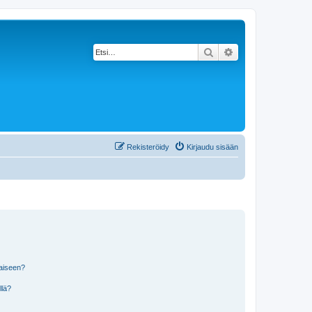
Etsi
Tarkennettu haku
Rekisteröidy
Kirjaudu sisään
laiseen?
llä?