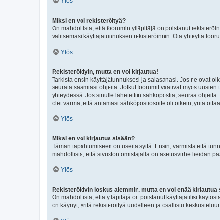
Ylös
Miksi en voi rekisteröityä?
On mahdollista, että foorumin ylläpitäjä on poistanut rekisteröin
valitsemasi käyttäjätunnuksen rekisteröinnin. Ota yhteyttä foor
Ylös
Rekisteröidyin, mutta en voi kirjautua!
Tarkista ensin käyttäjätunnuksesi ja salasanasi. Jos ne ovat oik
seurata saamiasi ohjeita. Jotkut foorumit vaativat myös uusien tu
yhteydessä. Jos sinulle lähetettiin sähköpostia, seuraa ohjeita
olet varma, että antamasi sähköpostiosoite oli oikein, yritä ottaa
Ylös
Miksi en voi kirjautua sisään?
Tämän tapahtumiseen on useita syitä. Ensin, varmista että tunnuk
mahdollista, että sivuston omistajalla on asetusvirhe heidän pää
Ylös
Rekisteröidyin joskus aiemmin, mutta en voi enää kirjautua 
On mahdollista, että ylläpitäjä on poistanut käyttäjätilisi käytö
on käynyt, yritä rekisteröityä uudelleen ja osallistu keskusteluu