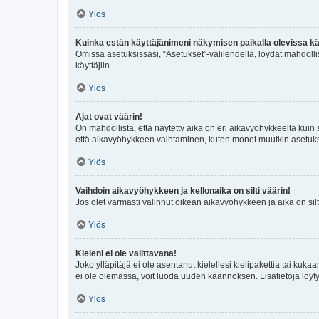
Ylös
Kuinka estän käyttäjänimeni näkymisen paikalla olevissa kä
Omissa asetuksissasi, “Asetukset”-välilehdellä, löydät mahdoll
käyttäjiin.
Ylös
Ajat ovat väärin!
On mahdollista, että näytetty aika on eri aikavyöhykkeeltä kuin
että aikavyöhykkeen vaihtaminen, kuten monet muutkin asetukset o
Ylös
Vaihdoin aikavyöhykkeen ja kellonaika on silti väärin!
Jos olet varmasti valinnut oikean aikavyöhykkeen ja aika on silt
Ylös
Kieleni ei ole valittavana!
Joko ylläpitäjä ei ole asentanut kielellesi kielipakettia tai kuka
ei ole olemassa, voit luoda uuden käännöksen. Lisätietoja löyt
Ylös