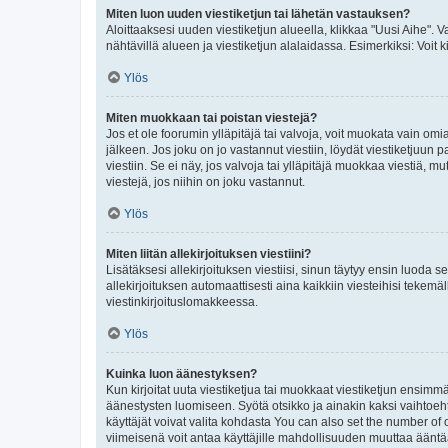
Miten luon uuden viestiketjun tai lähetän vastauksen?
Aloittaaksesi uuden viestiketjun alueella, klikkaa "Uusi Aihe". Va
nähtävillä alueen ja viestiketjun alalaidassa. Esimerkiksi: Voit kir
Ylös
Miten muokkaan tai poistan viestejä?
Jos et ole foorumin ylläpitäjä tai valvoja, voit muokata vain om
jälkeen. Jos joku on jo vastannut viestiin, löydät viestiketjuu
viestiin. Se ei näy, jos valvoja tai ylläpitäjä muokkaa viestiä,
viestejä, jos niihin on joku vastannut.
Ylös
Miten liitän allekirjoituksen viestiini?
Lisätäksesi allekirjoituksen viestiisi, sinun täytyy ensin luoda s
allekirjoituksen automaattisesti aina kaikkiin viesteihisi tekemäl
viestinkirjoituslomakkeessa.
Ylös
Kuinka luon äänestyksen?
Kun kirjoitat uuta viestiketjua tai muokkaat viestiketjun ensimmäi
äänestysten luomiseen. Syötä otsikko ja ainakin kaksi vaihtoehto
käyttäjät voivat valita kohdasta You can also set the number of
viimeisenä voit antaa käyttäjille mahdollisuuden muuttaa ääntä