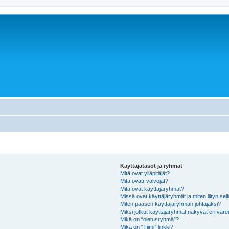
Käyttäjätasot ja ryhmät
Mitä ovat ylläpitäjät?
Mitä ovatr valvojat?
Mitä ovat käyttäjäryhmät?
Missä ovat käyttäjäryhmät ja miten liityn sel
Miten pääsen käyttäjäryhmän johtajaksi?
Miksi jotkut käyttäjäryhmät näkyvät eri värei
Mikä on “oletusryhmä”?
Mikä on “Tiimi” linkki?