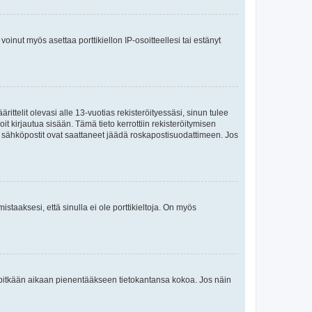
oinut myös asettaa porttikiellon IP-osoitteellesi tai estänyt
ttelit olevasi alle 13-vuotias rekisteröityessäsi, sinun tulee
it kirjautua sisään. Tämä tieto kerrottiin rekisteröitymisen
ai sähköpostit ovat saattaneet jäädä roskapostisuodattimeen. Jos
staaksesi, että sinulla ei ole porttikieltoja. On myös
neet pitkään aikaan pienentääkseen tietokantansa kokoa. Jos näin