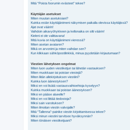
Mitä “Poista foorumin evästeet” tekee?
Käyttäjän asetukset
Miten muutan asetuksiani?
Kuinka estän käyttäjänimeni näkymisen paikalla olevissa käyttäjissä?
Ajat ovat väärin!
Vaihdoin aikavyöhykkeen ja kellonaika on silti väärin!
Kieleni ei ole valittavana!
Mitä kuvia on käyttäjänimeni vieressä?
Miten asetan avataren?
Mikä on arvonimi ja miten vaihdan sen?
Kun klikkaan sähköpostilinkkiä, minua pyydetään kirjautumaan?
Viestien lähetyksen ongelmat
Miten luon uuden viestiketjun tai lähetän vastauksen?
Miten muokkaan tai poistan viestejä?
Miten liitän allekirjoituksen viestiini?
Kuinka luon äänestyksen?
Miksi en voi lisätä vastausvaihtoehtoja kyselyyn?
Kuinka muokkaan tai poistan äänestyksen?
Miksi en pääse alueelle?
Miksi en voi liittää tiedostoja?
Miksi sain varoituksen?
Miten ilmoitan viestin valvojalle?
Mitä “Tallenna”-painike viestin kirjoittamisessa tekee?
Miksi minun viestini tarvitsee hyväksynnän?
Miten tönäisen viestiketjuani?