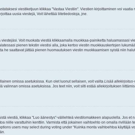
stataksesi viestiketjuun klikkaa "Vastaa Viestiin". Viestien kirjoittaminen voi vaatia
joittaa uusia viestejä, Voit lähettää liitetiedostoja, jne.
ia viestejäsi. Voit muokata viestiä klikkaamalla muokkaa-painiketta haluamassasi vies
n palatessasi pienen tekstin viestisi alla, joka kertoo viestin muokkauskertojen luk
 mutta he saattavat jättää pienen huomautuksen viestin muokkaamisen syistä niin halu
ellainen omissa asetuksissa. Kun olet luonut sellaisen, voit valita
Lisää allekirjoitus
-
lä valinnan omissa asetuksissa. Jos teet niin, voit silti estää allekirjoituksen liittäm
stä viestiä, klikkaa "Luo äänestys"-välilehteä viestilomakkeen alapuolella. Jos et näe
a niille varattuihin kenttiin. Varmista että jokainen vaihtoehto on omalla rivillään
 options users may select during voting under “Kuinka monta vaihtoehtoa käyttäjä voi
än.