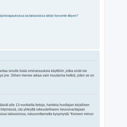
töstapauksissa tai lakiasioissa tähän foorumiin liittyen?
 antaa sinulle lisää ominaisuuksia käyttöön, jotka eivät ole
enyys jne. Siihen menee aikaa vain muutamia hetkiä, joten se on
vät alle 13-vuotiailta tietoja, hankkia huoltajan kirjallisen
teröitymässä, ota yhteyttä oikeudelliseen neuvonantajaan
isissa lakiasioissa, lukuunottamatta kysymystä “Keneen minun