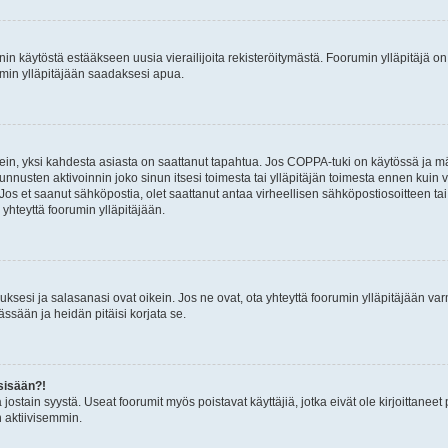
nin käytöstä estääkseen uusia vierailijoita rekisteröitymästä. Foorumin ylläpitäjä on v
umin ylläpitäjään saadaksesi apua.
ein, yksi kahdesta asiasta on saattanut tapahtua. Jos COPPA-tuki on käytössä ja määri
nnusten aktivoinnin joko sinun itsesi toimesta tai ylläpitäjän toimesta ennen kuin vo
. Jos et saanut sähköpostia, olet saattanut antaa virheellisen sähköpostiosoitteen t
 yhteyttä foorumin ylläpitäjään.
sesi ja salasanasi ovat oikein. Jos ne ovat, ota yhteyttä foorumin ylläpitäjään varmi
ssään ja heidän pitäisi korjata se.
sisään?!
stä jostain syystä. Useat foorumit myös poistavat käyttäjiä, jotka eivät ole kirjoitta
n aktiivisemmin.