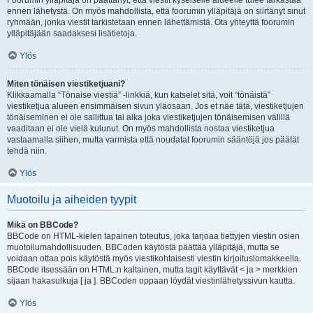
Foorumin ylläpitäjä on päättänyt, että viestit kyseiselle alueelle tulee tarkastaa
ennen lähetystä. On myös mahdollista, että foorumin ylläpitäjä on siirtänyt sinut
ryhmään, jonka viestit tarkistetaan ennen lähettämistä. Ota yhteyttä foorumin
ylläpitäjään saadaksesi lisätietoja.
Ylös
Miten tönäisen viestiketjuani?
Klikkaamalla “Tönaise viestiä” -linkkiä, kun katselet sitä, voit “tönäistä”
viestiketjua alueen ensimmäisen sivun yläosaan. Jos et näe tätä, viestiketjujen
tönäiseminen ei ole sallittua tai aika joka viestiketjujen tönäisemisen välillä
vaaditaan ei ole vielä kulunut. On myös mahdollista nostaa viestiketjua
vastaamalla siihen, mutta varmista että noudatat foorumin sääntöjä jos päätät
tehdä niin.
Ylös
Muotoilu ja aiheiden tyypit
Mikä on BBCode?
BBCode on HTML-kielen tapainen toteutus, joka tarjoaa tiettyjen viestin osien
muotoilumahdollisuuden. BBCoden käytöstä päättää ylläpitäjä, mutta se
voidaan ottaa pois käytöstä myös viestikohtaisesti viestin kirjoituslomakkeella.
BBCode itsessään on HTML:n kaltainen, mutta tagit käyttävät < ja > merkkien
sijaan hakasulkuja [ ja ]. BBCoden oppaan löydät viestinlähetyssivun kautta.
Ylös