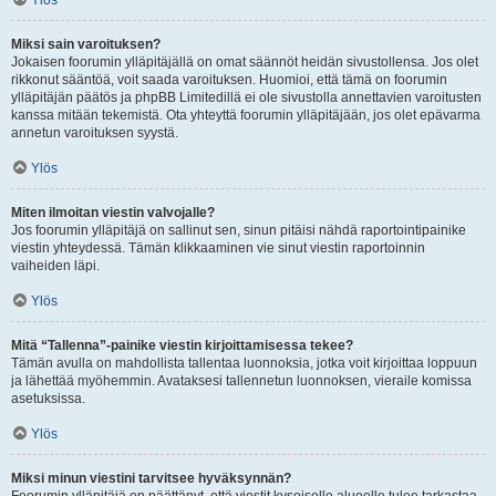
Ylös
Miksi sain varoituksen?
Jokaisen foorumin ylläpitäjällä on omat säännöt heidän sivustollensa. Jos olet
rikkonut sääntöä, voit saada varoituksen. Huomioi, että tämä on foorumin
ylläpitäjän päätös ja phpBB Limitedillä ei ole sivustolla annettavien varoitusten
kanssa mitään tekemistä. Ota yhteyttä foorumin ylläpitäjään, jos olet epävarma
annetun varoituksen syystä.
Ylös
Miten ilmoitan viestin valvojalle?
Jos foorumin ylläpitäjä on sallinut sen, sinun pitäisi nähdä raportointipainike
viestin yhteydessä. Tämän klikkaaminen vie sinut viestin raportoinnin
vaiheiden läpi.
Ylös
Mitä “Tallenna”-painike viestin kirjoittamisessa tekee?
Tämän avulla on mahdollista tallentaa luonnoksia, jotka voit kirjoittaa loppuun
ja lähettää myöhemmin. Avataksesi tallennetun luonnoksen, vieraile komissa
asetuksissa.
Ylös
Miksi minun viestini tarvitsee hyväksynnän?