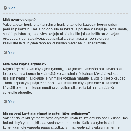
Ylös
Mitä ovatr valvojat?
Valvojat ovat henkilöitä (tai ryhmä henkilöitä) jotka katsovat foorumeiden
perään päivittäin. Heillä on on valta muokata ja poistaa viestejä ja lukita, avata,
siirtää, poistaa ja jakaa viestiketjuja niillä alueilla joissa heillä on valvojan
oikeudet. Yleensä valvojat ovat paikalla estämässä aiheen vierestä
keskustelua tai hyvien tapojen vastaisen materiaalin lähettämistä.
Ylös
Mitä ovat käyttäjäryhmät?
Käyttäjäryhmät ovat käyttäjien ryhmiä, jotka jakavat yhteisön hallittaviin osiin,
joiden kanssa foorumin ylläpitäjät voivat toimia. Jokainen käyttäjä voi kuulua
useisiin ryhmiin ja jokaiselle ryhmälle voidaan määritellä yksilölliset oikeudet.
Tämä tarjoaa ylläpitäjille helpon tavan muuttaa käyttäjien oikeuksia useille
käyttäjille kerralla, kuten muuttaa valvojien oikeuksia tai hallita pääsyä
suljetulle alueelle.
Ylös
Missä ovat käyttäjäryhmät ja miten liityn sellaiseen?
Voit nähdä kaikki ryhmät “Käyttäjäryhmät”-linkin kautta omissa asetuksissa. Jos
haluat liittyä yhteen, klikkaa vastaavaa painiketta. Kaikissa ryhmissä ei
kuitenkaan ole vapaata pääsyä. Jotkut ryhmät vaativat hyväksynnän ennen