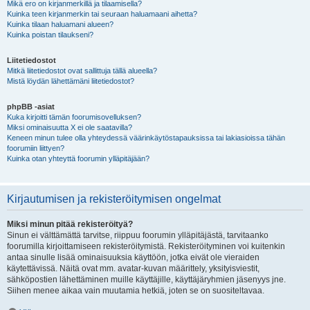
Mikä ero on kirjanmerkillä ja tilaamisella?
Kuinka teen kirjanmerkin tai seuraan haluamaani aihetta?
Kuinka tilaan haluamani alueen?
Kuinka poistan tilaukseni?
Liitetiedostot
Mitkä liitetiedostot ovat sallittuja tällä alueella?
Mistä löydän lähettämäni liitetiedostot?
phpBB -asiat
Kuka kirjoitti tämän foorumisovelluksen?
Miksi ominaisuutta X ei ole saatavilla?
Keneen minun tulee olla yhteydessä väärinkäytöstapauksissa tai lakiasioissa tähän
foorumiin liittyen?
Kuinka otan yhteyttä foorumin ylläpitäjään?
Kirjautumisen ja rekisteröitymisen ongelmat
Miksi minun pitää rekisteröityä?
Sinun ei välttämättä tarvitse, riippuu foorumin ylläpitäjästä, tarvitaanko
foorumilla kirjoittamiseen rekisteröitymistä. Rekisteröityminen voi kuitenkin
antaa sinulle lisää ominaisuuksia käyttöön, jotka eivät ole vieraiden
käytettävissä. Näitä ovat mm. avatar-kuvan määrittely, yksityisviestit,
sähköpostien lähettäminen muille käyttäjille, käyttäjäryhmien jäsenyys jne.
Siihen menee aikaa vain muutamia hetkiä, joten se on suositeltavaa.