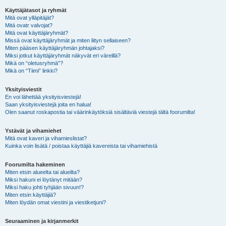
Käyttäjätasot ja ryhmät
Mitä ovat ylläpitäjät?
Mitä ovatr valvojat?
Mitä ovat käyttäjäryhmät?
Missä ovat käyttäjäryhmät ja miten liityn sellaiseen?
Miten pääsen käyttäjäryhmän johtajaksi?
Miksi jotkut käyttäjäryhmät näkyvät eri väreillä?
Mikä on “oletusryhmä”?
Mikä on “Tiimi” linkki?
Yksityisviestit
En voi lähettää yksityisviestejä!
Saan yksityisviestejä joita en halua!
Olen saanut roskapostia tai väärinkäytöksiä sisältäviä viestejä tältä foorumilta!
Ystävät ja vihamiehet
Mitä ovat kaveri ja vihamieslistat?
Kuinka voin lisätä / poistaa käyttäjiä kavereista tai vihamiehistä
Foorumilta hakeminen
Miten etsin alueelta tai alueilta?
Miksi hakuni ei löytänyt mitään?
Miksi haku johti tyhjään sivuun!?
Miten etsin käyttäjiä?
Miten löydän omat viestini ja viestiketjuni?
Seuraaminen ja kirjanmerkit