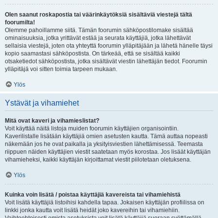
Olen saanut roskapostia tai väärinkäytöksiä sisältäviä viestejä tältä
foorumilta!
Olemme pahoillamme siitä. Tämän foorumin sähköpostilomake sisältää
ominaisuuksia, jotka yrittävät estää ja seurata käyttäjiä, jotka lähettävät
sellaisia viestejä, joten ota yhteyttä foorumin ylläpitäjään ja lähetä hänelle täysi
kopio saamastasi sähköpostista. On tärkeää, että se sisältää kaikki
otsaketiedot sähköpostista, jotka sisältävät viestin lähettäjän tiedot. Foorumin
ylläpitäjä voi sitten toimia tarpeen mukaan.
Ylös
Ystävät ja vihamiehet
Mitä ovat kaveri ja vihamieslistat?
Voit käyttää näitä listoja muiden foorumin käyttäjien organisointiin.
Kaverilistalle lisätään käyttäjiä omien asetusten kautta. Tämä auttaa nopeasti
näkemään jos he ovat paikalla ja yksityisviestien lähettämisessä. Teemasta
riippuen näiden käyttäjien viestit saatetaan myös korostaa. Jos lisäät käyttäjän
vihamieheksi, kaikki käyttäjän kirjoittamat viestit piilotetaan oletuksena.
Ylös
Kuinka voin lisätä / poistaa käyttäjiä kavereista tai vihamiehistä
Voit lisätä käyttäjiä listoihisi kahdella tapaa. Jokaisen käyttäjän profiilissa on
linkki jonka kautta voit lisätä heidät joko kavereihin tai vihamiehiin.