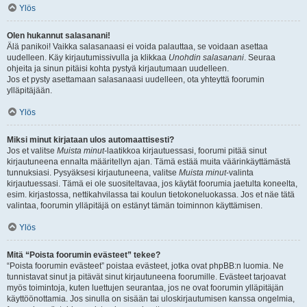
Ylös
Olen hukannut salasanani!
Älä panikoi! Vaikka salasanaasi ei voida palauttaa, se voidaan asettaa
uudelleen. Käy kirjautumissivulla ja klikkaa
Unohdin salasanani
. Seuraa
ohjeita ja sinun pitäisi kohta pystyä kirjautumaan uudelleen.
Jos et pysty asettamaan salasanaasi uudelleen, ota yhteyttä foorumin
ylläpitäjään.
Ylös
Miksi minut kirjataan ulos automaattisesti?
Jos et valitse
Muista minut
-laatikkoa kirjautuessasi, foorumi pitää sinut
kirjautuneena ennalta määritellyn ajan. Tämä estää muita väärinkäyttämästä
tunnuksiasi. Pysyäksesi kirjautuneena, valitse
Muista minut
-valinta
kirjautuessasi. Tämä ei ole suositeltavaa, jos käytät foorumia jaetulta koneelta,
esim. kirjastossa, nettikahvilassa tai koulun tietokoneluokassa. Jos et näe tätä
valintaa, foorumin ylläpitäjä on estänyt tämän toiminnon käyttämisen.
Ylös
Mitä “Poista foorumin evästeet” tekee?
“Poista foorumin evästeet” poistaa evästeet, jotka ovat phpBB:n luomia. Ne
tunnistavat sinut ja pitävät sinut kirjautuneena foorumille. Evästeet tarjoavat
myös toimintoja, kuten luettujen seurantaa, jos ne ovat foorumin ylläpitäjän
käyttöönottamia. Jos sinulla on sisään tai uloskirjautumisen kanssa ongelmia,