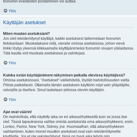
foorumin evästeiden poistaminen voi auttaa.
Ylös
Käyttäjän asetukset
Miten muutan asetuksiani?
Jos olet rekisteröitynyt käyttäjä, kaikki asetuksesi tallennetaan foorumin
tietokantaan. Muokataksesi niitä, vieraile omissa asetuksissa, johon vievä
linkki löytyy yleensä klikkaamalla käyttäjänimeäsi foorumin sivujen ylälaidassa.
Tätä kautta voit muokata asetuksiasi ja valintojasi.
Ylös
Kuinka estän käyttäjänimeni näkymisen paikalla olevissa käyttäjissä?
Omissa asetuksissasi, “Asetukset”-välilehdellä, löydät mahdollisuuden valita
Piilota paikallaolo
. Ottamalla tämän asetuksen käyttöön näyt vain ylläpitäjille,
valvojille ja itsellesi. Sinut lasketaan piilossa oleviin käyttäjiin.
Ylös
Ajat ovat väärin!
On mahdollista, että näytetty aika on eri aikavyöhykkeeltä kuin se jossa itse
olet. Tässä tapauksessa valitse omista asetuksista oma aikavyöhykkeesi, esim.
Lontoo, Pariisi, New York, Sidney, jne. Huomaathan, että aikavyöhykkeen
vaihtaminen, kuten monet muutkin asetukset ovat vain rekisteröityneille
käyttäjille. Jos et ole rekisteröitynyt, tämä on hyvä aika tehdä niin.