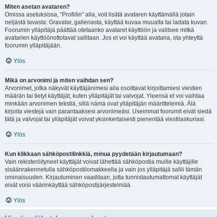
Miten asetan avataren?
Omissa asetuksissa, “Profiilin” alla, voit lisätä avataren käyttämällä jotain
neljästä tavasta: Gravatar, galleriasta, käyttää kuvaa muualta tai ladata kuvan.
Foorumin ylläpitäjä päättää otetaanko avataret käyttöön ja valitsee mitkä
avatarien käyttöönottotavat sallitaan. Jos et voi käyttää avataria, ota yhteyttä
foorumin ylläpitäjään.
Ylös
Mikä on arvonimi ja miten vaihdan sen?
Arvonimet, jotka näkyvät käyttäjänimesi alla osoittavat kirjoittamiesi viestien
määrän tai tietyt käyttäjät, kuten ylläpitäjät tai valvojat. Yleensä et voi vaihtaa
minkään arvonimen tekstiä, sillä nämä ovat ylläpitäjän määrittelemiä. Älä
kirjoita viestejä vain parantaaksesi arvonimeäsi. Useimmat foorumit eivät siedä
tätä ja valvojat tai ylläpitäjät voivat yksinkertaisesti pienentää viestilaskuriasi.
Ylös
Kun klikkaan sähköpostilinkkiä, minua pyydetään kirjautumaan?
Vain rekisteröityneet käyttäjät voivat lähettää sähköpostia muille käyttäjille
sisäänrakennetulla sähköpostilomakkeella ja vain jos ylläpitäjä sallii tämän
ominaisuuden. Kirjautuminen vaaditaan, jotta tunnistautumattomat käyttäjät
eivät voisi väärinkäyttää sähköpostijärjestelmää.
Ylös