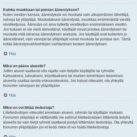
Kuinka muokkaan tai poistan äänestyksen?
Kuten viestien kanssa, äänestyksiä voi muokata vain alkuperäinen lähettäjä,
valvoja tai ylläpitäjä. Muokataksesi äänestystä, muokkaa ensimmäistä viestiä
viestiketjussa. Äänestys on aina kytketty viestiketjun ensimmäiseen viestiin.
Jos kukaan ei ole vielä äänestänyt, käyttäjät voivat poistaa äänestyksen tai
muokata mitä tahansa äänestyksen asetusta. Jos käyttäjät ovat kuitenkin jo
äänestäneet, vain valvojat tai ylläpitäjät voivat muokata tai poistaa sen. Tämä
estää äänestysvaihtoehtojen vaihtamisen kesken äänestyksen.
Ylös
Miksi en pääse alueelle?
Jotkin alueet saattavat olla rajattu vain tietyille käyttäjille tai ryhmille.
Katsoaksesi, lukeaksesi, kirjoittaaksesi tai muiden toimintojen tekeminen
alueella saattaa tarvita erikoisoikeuksia. Jos haluat oikeudet, ota yhteyttä
foorumin valvojaan tai ylläpitäjään.
Ylös
Miksi en voi liittää tiedostoja?
Liitetiedostojen oikeudet annetaan alueen, ryhmän tai käyttäjän mukaan.
Foorumin ylläpitäjä ei välttämättä ole sallinut liitetiedostojen liittämistä tietyllä
alueella tai vain tietyt ryhmät saattavat pystyä liittämään tiedostoja. Ota yhteyttä
foorumin ylläpitäjään jos et tiedä miksi et voi lisätä liitetiedostoja.