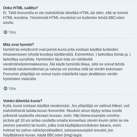
Onko HTML sallittu?
Ei. Tällä foorumilla ei ole mahdollista lähettää HTML:ää siten, että se toimisi
HTML-koodina. Yleisimmät HTML-muotoilut voi kuitenkin tehdä BBCoden
avulla.
Ylös
Mitä ovat hymiöt?
Hymiöt tai emoticonit ovat pieniä kuvia joita voidaan käyttää tunteiden
ilmaisemiseen lyhyitä koodeja käyttämällä. Esimerkiksi :) tarkoittaa iloista ja :(
tarkoittaa surullista. Hymiöiden täysi lista on nähtävillä
viestinlähetyslomakkeessa. Älä käytä hymiöitä liikaa, sillä ne voivat tehdä
viestistä lukukelvottoman ja valvoja voi poistaa niitä tai viestin kokonaan.
Foorumin ylläpitäjä on voinut myös määritellä rajan yksittäisen viestin
hymiöiden määrälle.
Ylös
Voinko lähettää kuvia?
Kyllä, kuvia voidaan käyttää viesteissäsi. Jos ylläpitäjä on sallinut liitteet, voit
mahdollisesti ladata kuvan foorumille. Muutoin sinun täytyy antaa osoite
julkisesti saatavilla olevaan kuvaan, esim. http://www.example.com/my-
picture.gif. Et voi antaa osoitetta omalla koneellasi oleviin kuviin (ellei se ole
yleinen palvelin) tai kuviin, jotka ovat käyttäjätunnistuksen takana, esim.
hotmail tai yahoo sähköpostilaatikot, salasanasuojatut sivustot, jne.
Näyttääksesi kuvan, käytä BBCoden [img]-tagia.