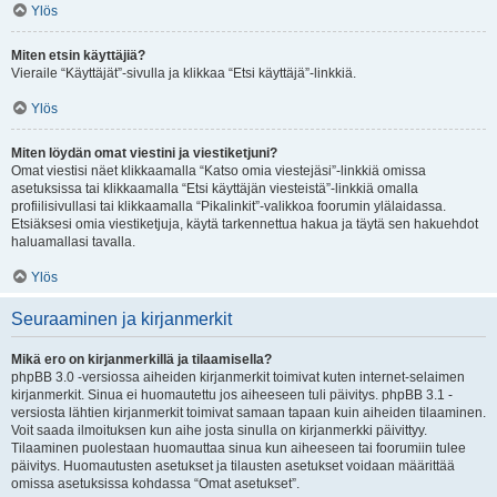
Ylös
Miten etsin käyttäjiä?
Vieraile “Käyttäjät”-sivulla ja klikkaa “Etsi käyttäjä”-linkkiä.
Ylös
Miten löydän omat viestini ja viestiketjuni?
Omat viestisi näet klikkaamalla “Katso omia viestejäsi”-linkkiä omissa
asetuksissa tai klikkaamalla “Etsi käyttäjän viesteistä”-linkkiä omalla
profiilisivullasi tai klikkaamalla “Pikalinkit”-valikkoa foorumin ylälaidassa.
Etsiäksesi omia viestiketjuja, käytä tarkennettua hakua ja täytä sen hakuehdot
haluamallasi tavalla.
Ylös
Seuraaminen ja kirjanmerkit
Mikä ero on kirjanmerkillä ja tilaamisella?
phpBB 3.0 -versiossa aiheiden kirjanmerkit toimivat kuten internet-selaimen
kirjanmerkit. Sinua ei huomautettu jos aiheeseen tuli päivitys. phpBB 3.1 -
versiosta lähtien kirjanmerkit toimivat samaan tapaan kuin aiheiden tilaaminen.
Voit saada ilmoituksen kun aihe josta sinulla on kirjanmerkki päivittyy.
Tilaaminen puolestaan huomauttaa sinua kun aiheeseen tai foorumiin tulee
päivitys. Huomautusten asetukset ja tilausten asetukset voidaan määrittää
omissa asetuksissa kohdassa “Omat asetukset”.