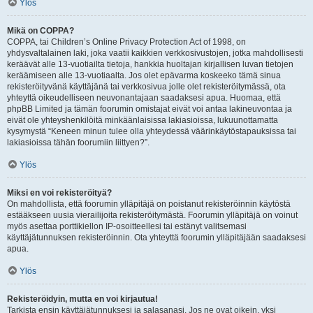
Ylös
Mikä on COPPA?
COPPA, tai Children’s Online Privacy Protection Act of 1998, on
yhdysvaltalainen laki, joka vaatii kaikkien verkkosivustojen, jotka mahdollisesti
keräävät alle 13-vuotiailta tietoja, hankkia huoltajan kirjallisen luvan tietojen
keräämiseen alle 13-vuotiaalta. Jos olet epävarma koskeeko tämä sinua
rekisteröityvänä käyttäjänä tai verkkosivua jolle olet rekisteröitymässä, ota
yhteyttä oikeudelliseen neuvonantajaan saadaksesi apua. Huomaa, että
phpBB Limited ja tämän foorumin omistajat eivät voi antaa lakineuvontaa ja
eivät ole yhteyshenkilöitä minkäänlaisissa lakiasioissa, lukuunottamatta
kysymystä “Keneen minun tulee olla yhteydessä väärinkäytöstapauksissa tai
lakiasioissa tähän foorumiin liittyen?”.
Ylös
Miksi en voi rekisteröityä?
On mahdollista, että foorumin ylläpitäjä on poistanut rekisteröinnin käytöstä
estääkseen uusia vierailijoita rekisteröitymästä. Foorumin ylläpitäjä on voinut
myös asettaa porttikiellon IP-osoitteellesi tai estänyt valitsemasi
käyttäjätunnuksen rekisteröinnin. Ota yhteyttä foorumin ylläpitäjään saadaksesi
apua.
Ylös
Rekisteröidyin, mutta en voi kirjautua!
Tarkista ensin käyttäjätunnuksesi ja salasanasi. Jos ne ovat oikein, yksi