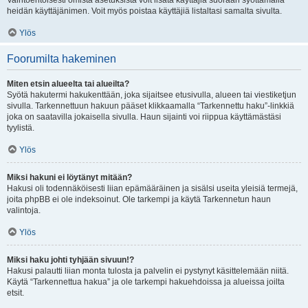
Vaihtoehtoisesti omista asetuksista voit lisätä käyttäjiä suoraan syöttämällä
heidän käyttäjänimen. Voit myös poistaa käyttäjiä listaltasi samalta sivulta.
Ylös
Foorumilta hakeminen
Miten etsin alueelta tai alueilta?
Syötä hakutermi hakukenttään, joka sijaitsee etusivulla, alueen tai viestiketjun
sivulla. Tarkennettuun hakuun pääset klikkaamalla “Tarkennettu haku”-linkkiä
joka on saatavilla jokaisella sivulla. Haun sijainti voi riippua käyttämästäsi
tyylistä.
Ylös
Miksi hakuni ei löytänyt mitään?
Hakusi oli todennäköisesti liian epämääräinen ja sisälsi useita yleisiä termejä,
joita phpBB ei ole indeksoinut. Ole tarkempi ja käytä Tarkennetun haun
valintoja.
Ylös
Miksi haku johti tyhjään sivuun!?
Hakusi palautti liian monta tulosta ja palvelin ei pystynyt käsittelemään niitä.
Käytä “Tarkennettua hakua” ja ole tarkempi hakuehdoissa ja alueissa joilta
etsit.