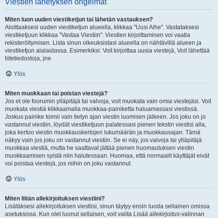
Viestien lähetyksen ongelmat
Miten luon uuden viestiketjun tai lähetän vastauksen?
Aloittaaksesi uuden viestiketjun alueella, klikkaa "Uusi Aihe". Vastataksesi
viestiketjuun klikkaa "Vastaa Viestiin". Viestien kirjoittaminen voi vaatia
rekisteröitymisen. Lista sinun oikeuksistasi alueella on nähtävillä alueen ja
viestiketjun alalaidassa. Esimerkiksi: Voit kirjoittaa uusia viestejä, Voit lähettää
liitetiedostoja, jne.
Ylös
Miten muokkaan tai poistan viestejä?
Jos et ole foorumin ylläpitäjä tai valvoja, voit muokata vain omia viestejäsi. Voit
muokata viestiä klikkaamalla muokkaa-painiketta haluamassasi viestissä.
Joskus painike toimii vain tietyn ajan viestin luomisen jälkeen. Jos joku on jo
vastannut viestiin, löydät viestiketjuun palatessasi pienen tekstin viestisi alla,
joka kertoo viestin muokkauskertojen lukumäärän ja muokkausajan. Tämä
näkyy vain jos joku on vastannut viestiin. Se ei näy, jos valvoja tai ylläpitäjä
muokkaa viestiä, mutta he saattavat jättää pienen huomautuksen viestin
muokkaamisen syistä niin halutessaan. Huomaa, että normaalit käyttäjät eivät
voi poistaa viestejä, jos niihin on joku vastannut.
Ylös
Miten liitän allekirjoituksen viestiini?
Lisätäksesi allekirjoituksen viestiisi, sinun täytyy ensin luoda sellainen omissa
asetuksissa. Kun olet luonut sellaisen, voit valita
Lisää allekirjoitus
-valinnan