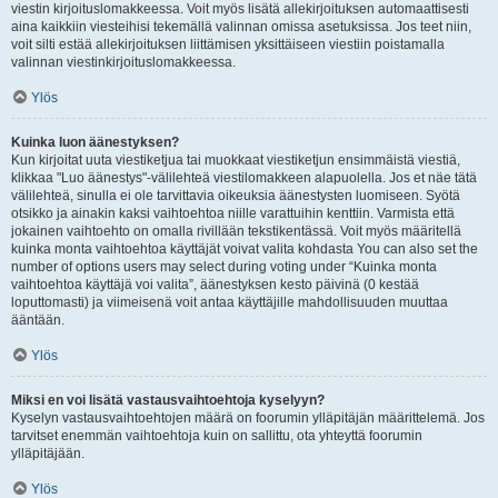
viestin kirjoituslomakkeessa. Voit myös lisätä allekirjoituksen automaattisesti
aina kaikkiin viesteihisi tekemällä valinnan omissa asetuksissa. Jos teet niin,
voit silti estää allekirjoituksen liittämisen yksittäiseen viestiin poistamalla
valinnan viestinkirjoituslomakkeessa.
Ylös
Kuinka luon äänestyksen?
Kun kirjoitat uuta viestiketjua tai muokkaat viestiketjun ensimmäistä viestiä,
klikkaa "Luo äänestys"-välilehteä viestilomakkeen alapuolella. Jos et näe tätä
välilehteä, sinulla ei ole tarvittavia oikeuksia äänestysten luomiseen. Syötä
otsikko ja ainakin kaksi vaihtoehtoa niille varattuihin kenttiin. Varmista että
jokainen vaihtoehto on omalla rivillään tekstikentässä. Voit myös määritellä
kuinka monta vaihtoehtoa käyttäjät voivat valita kohdasta You can also set the
number of options users may select during voting under “Kuinka monta
vaihtoehtoa käyttäjä voi valita”, äänestyksen kesto päivinä (0 kestää
loputtomasti) ja viimeisenä voit antaa käyttäjille mahdollisuuden muuttaa
ääntään.
Ylös
Miksi en voi lisätä vastausvaihtoehtoja kyselyyn?
Kyselyn vastausvaihtoehtojen määrä on foorumin ylläpitäjän määrittelemä. Jos
tarvitset enemmän vaihtoehtoja kuin on sallittu, ota yhteyttä foorumin
ylläpitäjään.
Ylös