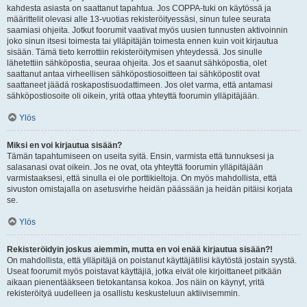
kahdesta asiasta on saattanut tapahtua. Jos COPPA-tuki on käytössä ja
määrittelit olevasi alle 13-vuotias rekisteröityessäsi, sinun tulee seurata
saamiasi ohjeita. Jotkut foorumit vaativat myös uusien tunnusten aktivoinnin
joko sinun itsesi toimesta tai ylläpitäjän toimesta ennen kuin voit kirjautua
sisään. Tämä tieto kerrottiin rekisteröitymisen yhteydessä. Jos sinulle
lähetettiin sähköpostia, seuraa ohjeita. Jos et saanut sähköpostia, olet
saattanut antaa virheellisen sähköpostiosoitteen tai sähköpostit ovat
saattaneet jäädä roskapostisuodattimeen. Jos olet varma, että antamasi
sähköpostiosoite oli oikein, yritä ottaa yhteyttä foorumin ylläpitäjään.
Ylös
Miksi en voi kirjautua sisään?
Tämän tapahtumiseen on useita syitä. Ensin, varmista että tunnuksesi ja
salasanasi ovat oikein. Jos ne ovat, ota yhteyttä foorumin ylläpitäjään
varmistaaksesi, että sinulla ei ole porttikieltoja. On myös mahdollista, että
sivuston omistajalla on asetusvirhe heidän päässään ja heidän pitäisi korjata
se.
Ylös
Rekisteröidyin joskus aiemmin, mutta en voi enää kirjautua sisään?!
On mahdollista, että ylläpitäjä on poistanut käyttäjätilisi käytöstä jostain syystä.
Useat foorumit myös poistavat käyttäjiä, jotka eivät ole kirjoittaneet pitkään
aikaan pienentääkseen tietokantansa kokoa. Jos näin on käynyt, yritä
rekisteröityä uudelleen ja osallistu keskusteluun aktiivisemmin.