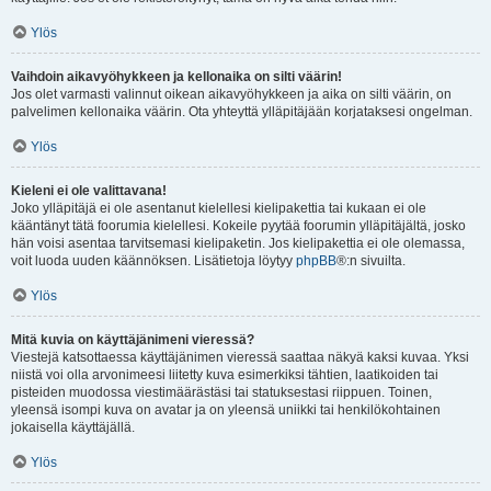
Ylös
Vaihdoin aikavyöhykkeen ja kellonaika on silti väärin!
Jos olet varmasti valinnut oikean aikavyöhykkeen ja aika on silti väärin, on
palvelimen kellonaika väärin. Ota yhteyttä ylläpitäjään korjataksesi ongelman.
Ylös
Kieleni ei ole valittavana!
Joko ylläpitäjä ei ole asentanut kielellesi kielipakettia tai kukaan ei ole
kääntänyt tätä foorumia kielellesi. Kokeile pyytää foorumin ylläpitäjältä, josko
hän voisi asentaa tarvitsemasi kielipaketin. Jos kielipakettia ei ole olemassa,
voit luoda uuden käännöksen. Lisätietoja löytyy
phpBB
®:n sivuilta.
Ylös
Mitä kuvia on käyttäjänimeni vieressä?
Viestejä katsottaessa käyttäjänimen vieressä saattaa näkyä kaksi kuvaa. Yksi
niistä voi olla arvonimeesi liitetty kuva esimerkiksi tähtien, laatikoiden tai
pisteiden muodossa viestimäärästäsi tai statuksestasi riippuen. Toinen,
yleensä isompi kuva on avatar ja on yleensä uniikki tai henkilökohtainen
jokaisella käyttäjällä.
Ylös