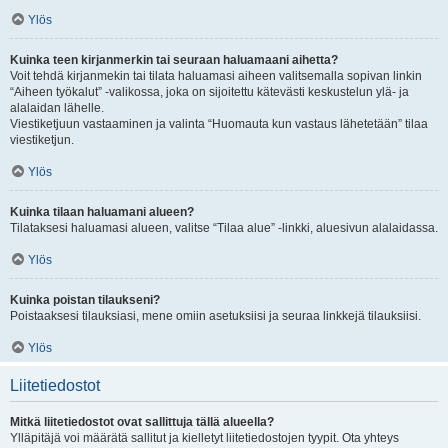
Ylös
Kuinka teen kirjanmerkin tai seuraan haluamaani aihetta?
Voit tehdä kirjanmekin tai tilata haluamasi aiheen valitsemalla sopivan linkin
“Aiheen työkalut” -valikossa, joka on sijoitettu kätevästi keskustelun ylä- ja
alalaidan lähelle.
Viestiketjuun vastaaminen ja valinta “Huomauta kun vastaus lähetetään” tilaa
viestiketjun.
Ylös
Kuinka tilaan haluamani alueen?
Tilataksesi haluamasi alueen, valitse “Tilaa alue” -linkki, aluesivun alalaidassa.
Ylös
Kuinka poistan tilaukseni?
Poistaaksesi tilauksiasi, mene omiin asetuksiisi ja seuraa linkkejä tilauksiisi.
Ylös
Liitetiedostot
Mitkä liitetiedostot ovat sallittuja tällä alueella?
Ylläpitäjä voi määrätä sallitut ja kielletyt liitetiedostojen tyypit. Ota yhteys