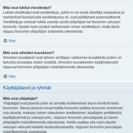
Mitä ovat lukitut viestiketjut?
Lukitut viestiketjut ovat viestiketjuja, joihin ei voi enää lähettää vastauksia ja
mahdolliset kyselyt joita viestiketjussa oli, ovat päättyneet automaattisesti.
Viestiketjuja voidaan lukita useista syistä ylläpitäjän tai foorumin valvojan
toimesta. Saatat myös pystyä lukitsemaan oman viestiketjusi, mutta tämä
riippuu foorumin ylläpitäjän antamista oikeuksista.
Ylös
Mitä ovat aiheiden kuvakkeet?
Aiheiden kuvakkeet ovat aiheen aloittajan valitsemia kuvakkeita joiden on
tarkoitus kuvastaa niiden sisältöä. Aiheiden kuvakkeiden käyttöoikeudet
riippuvat foorumin ylläpitäjän määrittelemistä oikeuksista.
Ylös
Käyttäjätasot ja ryhmät
Mitä ovat ylläpitäjät?
Ylläpitäjät ovat jäseniä joille on annettu korkeimman tason kontrolli koko
foorumiin. Nämä jäsenet voivat hallita foorumin kaikkia foorumin toiminnan
osa-alueita, mukaan lukien oikeuksien asettaminen, käyttäjien porttikiellot,
käyttäjäryhmät ja valvojat yms., riippuen foorumin perustajasta ja hänen
ylläpitäjille määrittelemistä oikeuksista. Heillä saattaa olla myös täydet
valvojan oikeudet kaikilla keskustelualueilla, riippuen foorumin perustajan
määrittelemistä asetuksista.