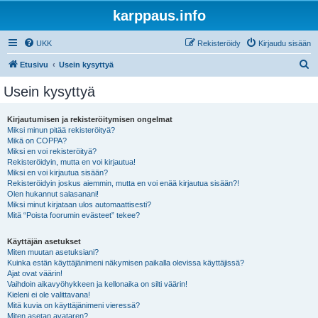
karppaus.info
UKK
Rekisteröidy
Kirjaudu sisään
E
Etusivu
Usein kysyttyä
t
Usein kysyttyä
s
i
Kirjautumisen ja rekisteröitymisen ongelmat
Miksi minun pitää rekisteröityä?
Mikä on COPPA?
Miksi en voi rekisteröityä?
Rekisteröidyin, mutta en voi kirjautua!
Miksi en voi kirjautua sisään?
Rekisteröidyin joskus aiemmin, mutta en voi enää kirjautua sisään?!
Olen hukannut salasanani!
Miksi minut kirjataan ulos automaattisesti?
Mitä “Poista foorumin evästeet” tekee?
Käyttäjän asetukset
Miten muutan asetuksiani?
Kuinka estän käyttäjänimeni näkymisen paikalla olevissa käyttäjissä?
Ajat ovat väärin!
Vaihdoin aikavyöhykkeen ja kellonaika on silti väärin!
Kieleni ei ole valittavana!
Mitä kuvia on käyttäjänimeni vieressä?
Miten asetan avataren?