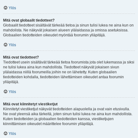
Ylös
Mitä ovat globaalit tiedotteet?
Globaalit tiedotteet sisältävät tärkeää tietoa ja sinun tulisi lukea ne aina kun on
mahdolista. Ne näkyvät jokaisen alueen ylälaidassa ja omissa asetuksissa.
Globaalien tiedotteiden oikeudet myöntää foorumin ylläpitäjä.
Ylös
Mitä ovat tiedotteet?
Tiedotteet usein sisältävät tärkeää tietoa foorumista jota olet lukemassa ja siksi
ne tulisi lukea aina kun mahdollista. Tiedotteet näkyvät jokaisen sivun
ylälaidassa niillä foorumeilla joihin ne on lähetetty. Kuten globaalien
tiedotteiden kohdalla, tiedotteiden lähettämisen oikeudet antaa foorumin
ylläpitäjä.
Ylös
Mitä ovat kiinnitetyt viestiketjut
Kiinnitetyt viestiketjut näkyvät tiedotteiden alapuolella ja ovat vain etusivulla.
Ne ovat yleensä aika tärkeitä, joten sinun tulisi lukea ne aina kun mahdollista.
Kuten tiedotteiden ja globaalien tiedotteiden kanssa, viestiketjujen
kiinnittämisen oikeudet määrittelee foorumin ylläpitäjä.
Ylös