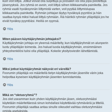
kuin voit liittyä. Jotkut voivat olla suljettuja ja joissakin voi olla jopa piilotettuja
jäsenyyksiä. Jos ryhmä on avoin, voit liittyä siihen klikkaamalla painiketta. Jos
ryhmä vaatii hyväksynnän liittymistä varten, voit pyytää liittymislupaa
klikkaamalla painiketta. Ryhmän johtajan täytyy hyväksyä pyyntösi ja hän
saattaa kysyä miksi haluat liittyä ryhmään. Älä häiriköi ryhmän ylläpitäjiä jos he
eivät hyväksy pyyntöäsi. Heillä on syynsä.
Ylös
Miten pääsen käyttäjäryhmän johtajaksi?
Käyttäjäryhmän johtaja on yleensä määritelty, kun käyttäjäryhmät on alunperin
luotu ylläpitäjän toimesta. Jos haluat luoda käyttäjäryhmän, ensimmäinen
yhteyshenkilösi tulisi olla ylläpitäjä. Kokeile yksityisviestin lähettämistä.
Ylös
Miksi jotkut käyttäjäryhmät näkyvät eri väreillä?
Foorumin ylläpitäjä voi määritellä tietyn käyttäjäryhmän jäsenille värin joka
helpottaa kyseisen käyttäjäryhmän jäsenten tunnistamista.
Ylös
Mikä on “oletusryhmä”?
Jos olet useamman kuin yhden käyttäjäryhmän jäsen, oletusryhmääsi
käytetään määriteltäessä sinun kohdallasi käytettävää ryhmäväriä ja titteliä.
Foorumin ylläpitäjä saattaa antaa sinulle oikeudet vaihtaa oletusryhmääsi
omista asetuksista.