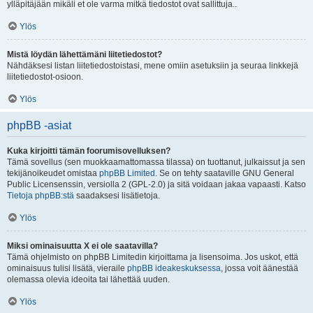
ylläpitäjään mikäli et ole varma mitkä tiedostot ovat sallittuja..
Ylös
Mistä löydän lähettämäni liitetiedostot?
Nähdäksesi listan liitetiedostoistasi, mene omiin asetuksiin ja seuraa linkkejä
liitetiedostot-osioon.
Ylös
phpBB -asiat
Kuka kirjoitti tämän foorumisovelluksen?
Tämä sovellus (sen muokkaamattomassa tilassa) on tuottanut, julkaissut ja sen
tekijänoikeudet omistaa
phpBB Limited
. Se on tehty saataville GNU General
Public Licensenssin, versiolla 2 (GPL-2.0) ja sitä voidaan jakaa vapaasti. Katso
Tietoja phpBB:stä
saadaksesi lisätietoja.
Ylös
Miksi ominaisuutta X ei ole saatavilla?
Tämä ohjelmisto on phpBB Limitedin kirjoittama ja lisensoima. Jos uskot, että
ominaisuus tulisi lisätä, vieraile
phpBB ideakeskuksessa
, jossa voit äänestää
olemassa olevia ideoita tai lähettää uuden.
Ylös