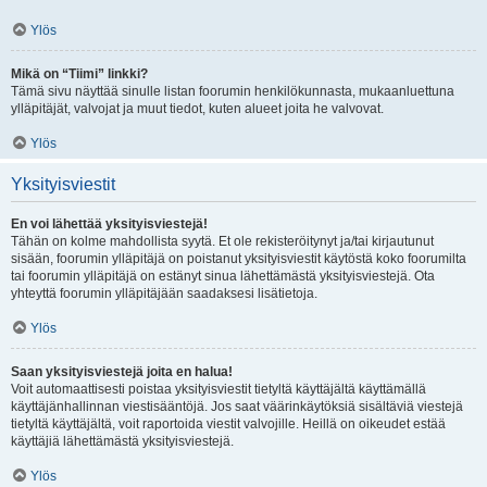
Ylös
Mikä on “Tiimi” linkki?
Tämä sivu näyttää sinulle listan foorumin henkilökunnasta, mukaanluettuna
ylläpitäjät, valvojat ja muut tiedot, kuten alueet joita he valvovat.
Ylös
Yksityisviestit
En voi lähettää yksityisviestejä!
Tähän on kolme mahdollista syytä. Et ole rekisteröitynyt ja/tai kirjautunut
sisään, foorumin ylläpitäjä on poistanut yksityisviestit käytöstä koko foorumilta
tai foorumin ylläpitäjä on estänyt sinua lähettämästä yksityisviestejä. Ota
yhteyttä foorumin ylläpitäjään saadaksesi lisätietoja.
Ylös
Saan yksityisviestejä joita en halua!
Voit automaattisesti poistaa yksityisviestit tietyltä käyttäjältä käyttämällä
käyttäjänhallinnan viestisääntöjä. Jos saat väärinkäytöksiä sisältäviä viestejä
tietyltä käyttäjältä, voit raportoida viestit valvojille. Heillä on oikeudet estää
käyttäjiä lähettämästä yksityisviestejä.
Ylös