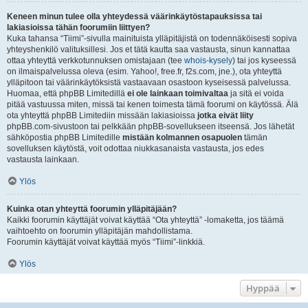
Keneen minun tulee olla yhteydessä väärinkäytöstapauksissa tai
lakiasioissa tähän foorumiin liittyen?
Kuka tahansa “Tiimi”-sivulla mainituista ylläpitäjistä on todennäköisesti sopiva
yhteyshenkilö valituksillesi. Jos et tätä kautta saa vastausta, sinun kannattaa
ottaa yhteyttä verkkotunnuksen omistajaan (tee
whois-kysely
) tai jos kyseessä
on ilmaispalvelussa oleva (esim. Yahoo!, free.fr, f2s.com, jne.), ota yhteyttä
ylläpitoon tai väärinkäytöksistä vastaavaan osastoon kyseisessä palvelussa.
Huomaa, että phpBB Limitedillä
ei ole lainkaan toimivaltaa
ja sitä ei voida
pitää vastuussa miten, missä tai kenen toimesta tämä foorumi on käytössä. Älä
ota yhteyttä phpBB Limitediin missään lakiasioissa
jotka eivät liity
phpBB.com-sivustoon tai pelkkään phpBB-sovellukseen itseensä. Jos lähetät
sähköpostia phpBB Limitedille
mistään kolmannen osapuolen
tämän
sovelluksen käytöstä, voit odottaa niukkasanaista vastausta, jos edes
vastausta lainkaan.
Ylös
Kuinka otan yhteyttä foorumin ylläpitäjään?
Kaikki foorumin käyttäjät voivat käyttää “Ota yhteyttä” -lomaketta, jos täämä
vaihtoehto on foorumin ylläpitäjän mahdollistama.
Foorumin käyttäjät voivat käyttää myös “Tiimi”-linkkiä.
Ylös
Hyppää