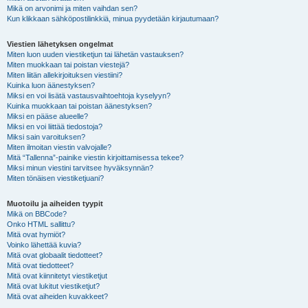
Mikä on arvonimi ja miten vaihdan sen?
Kun klikkaan sähköpostilinkkiä, minua pyydetään kirjautumaan?
Viestien lähetyksen ongelmat
Miten luon uuden viestiketjun tai lähetän vastauksen?
Miten muokkaan tai poistan viestejä?
Miten liitän allekirjoituksen viestiini?
Kuinka luon äänestyksen?
Miksi en voi lisätä vastausvaihtoehtoja kyselyyn?
Kuinka muokkaan tai poistan äänestyksen?
Miksi en pääse alueelle?
Miksi en voi liittää tiedostoja?
Miksi sain varoituksen?
Miten ilmoitan viestin valvojalle?
Mitä “Tallenna”-painike viestin kirjoittamisessa tekee?
Miksi minun viestini tarvitsee hyväksynnän?
Miten tönäisen viestiketjuani?
Muotoilu ja aiheiden tyypit
Mikä on BBCode?
Onko HTML sallittu?
Mitä ovat hymiöt?
Voinko lähettää kuvia?
Mitä ovat globaalit tiedotteet?
Mitä ovat tiedotteet?
Mitä ovat kiinnitetyt viestiketjut
Mitä ovat lukitut viestiketjut?
Mitä ovat aiheiden kuvakkeet?