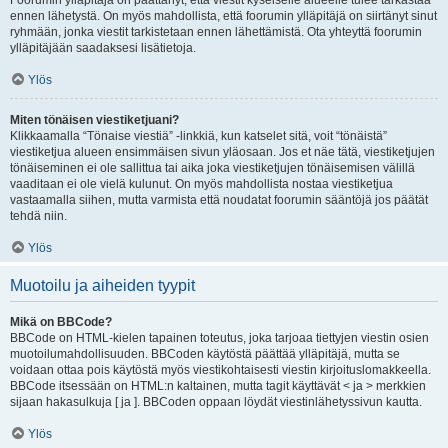
Foorumin ylläpitäjä on päättänyt, että viestit kyseiselle alueelle tulee tarkastaa
ennen lähetystä. On myös mahdollista, että foorumin ylläpitäjä on siirtänyt sinut
ryhmään, jonka viestit tarkistetaan ennen lähettämistä. Ota yhteyttä foorumin
ylläpitäjään saadaksesi lisätietoja.
Ylös
Miten tönäisen viestiketjuani?
Klikkaamalla “Tönaise viestiä” -linkkiä, kun katselet sitä, voit “tönäistä”
viestiketjua alueen ensimmäisen sivun yläosaan. Jos et näe tätä, viestiketjujen
tönäiseminen ei ole sallittua tai aika joka viestiketjujen tönäisemisen välillä
vaaditaan ei ole vielä kulunut. On myös mahdollista nostaa viestiketjua
vastaamalla siihen, mutta varmista että noudatat foorumin sääntöjä jos päätät
tehdä niin.
Ylös
Muotoilu ja aiheiden tyypit
Mikä on BBCode?
BBCode on HTML-kielen tapainen toteutus, joka tarjoaa tiettyjen viestin osien
muotoilumahdollisuuden. BBCoden käytöstä päättää ylläpitäjä, mutta se
voidaan ottaa pois käytöstä myös viestikohtaisesti viestin kirjoituslomakkeella.
BBCode itsessään on HTML:n kaltainen, mutta tagit käyttävät < ja > merkkien
sijaan hakasulkuja [ ja ]. BBCoden oppaan löydät viestinlähetyssivun kautta.
Ylös