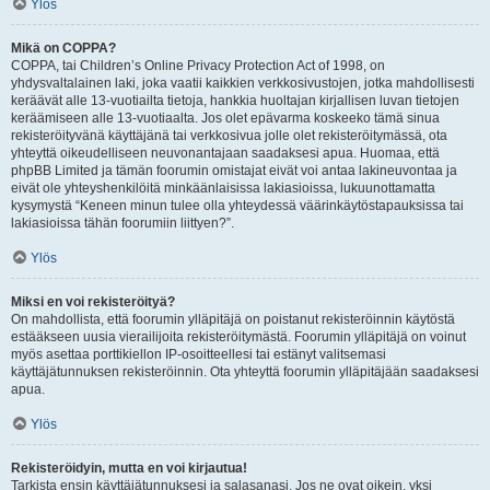
Ylös
Mikä on COPPA?
COPPA, tai Children’s Online Privacy Protection Act of 1998, on
yhdysvaltalainen laki, joka vaatii kaikkien verkkosivustojen, jotka mahdollisesti
keräävät alle 13-vuotiailta tietoja, hankkia huoltajan kirjallisen luvan tietojen
keräämiseen alle 13-vuotiaalta. Jos olet epävarma koskeeko tämä sinua
rekisteröityvänä käyttäjänä tai verkkosivua jolle olet rekisteröitymässä, ota
yhteyttä oikeudelliseen neuvonantajaan saadaksesi apua. Huomaa, että
phpBB Limited ja tämän foorumin omistajat eivät voi antaa lakineuvontaa ja
eivät ole yhteyshenkilöitä minkäänlaisissa lakiasioissa, lukuunottamatta
kysymystä “Keneen minun tulee olla yhteydessä väärinkäytöstapauksissa tai
lakiasioissa tähän foorumiin liittyen?”.
Ylös
Miksi en voi rekisteröityä?
On mahdollista, että foorumin ylläpitäjä on poistanut rekisteröinnin käytöstä
estääkseen uusia vierailijoita rekisteröitymästä. Foorumin ylläpitäjä on voinut
myös asettaa porttikiellon IP-osoitteellesi tai estänyt valitsemasi
käyttäjätunnuksen rekisteröinnin. Ota yhteyttä foorumin ylläpitäjään saadaksesi
apua.
Ylös
Rekisteröidyin, mutta en voi kirjautua!
Tarkista ensin käyttäjätunnuksesi ja salasanasi. Jos ne ovat oikein, yksi