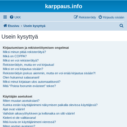
karppaus.info
UKK
Rekisteröidy
Kirjaudu sisään
E
Etusivu
Usein kysyttyä
t
Usein kysyttyä
s
i
Kirjautumisen ja rekisteröitymisen ongelmat
Miksi minun pitää rekisteröityä?
Mikä on COPPA?
Miksi en voi rekisteröityä?
Rekisteröidyin, mutta en voi kirjautua!
Miksi en voi kirjautua sisään?
Rekisteröidyin joskus aiemmin, mutta en voi enää kirjautua sisään?!
Olen hukannut salasanani!
Miksi minut kirjataan ulos automaattisesti?
Mitä “Poista foorumin evästeet” tekee?
Käyttäjän asetukset
Miten muutan asetuksiani?
Kuinka estän käyttäjänimeni näkymisen paikalla olevissa käyttäjissä?
Ajat ovat väärin!
Vaihdoin aikavyöhykkeen ja kellonaika on silti väärin!
Kieleni ei ole valittavana!
Mitä kuvia on käyttäjänimeni vieressä?
Miten asetan avataren?