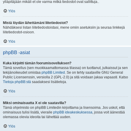
ylläpitäjään mikäli et ole varma mitkä tiedostot ovat sallittuja..
Ylös
Mistä löydän lähettämäni liitetiedostot?
Nähdäksesi listan liitetiedostoistasi, mene omiin asetuksiin ja seuraa linkkejä
liitetiedostot-osioon.
Ylös
phpBB -asiat
Kuka kirjoitti tämän foorumisovelluksen?
Tämä sovellus (sen muokkaamattomassa tilassa) on tuottanut, julkaissut ja sen
tekijänoikeudet omistaa
phpBB Limited
. Se on tehty saataville GNU General
Public Licensenssin, versiolla 2 (GPL-2.0) ja sitä voidaan jakaa vapaasti. Katso
Tietoja phpBB:stä
saadaksesi lisätietoja.
Ylös
Miksi ominaisuutta X ei ole saatavilla?
Tämä ohjelmisto on phpBB Limitedin kirjoittama ja lisensoima. Jos uskot, että
ominaisuus tulisi lisätä, vieraile
phpBB ideakeskuksessa
, jossa voit äänestää
olemassa olevia ideoita tai lähettää uuden.
Ylös