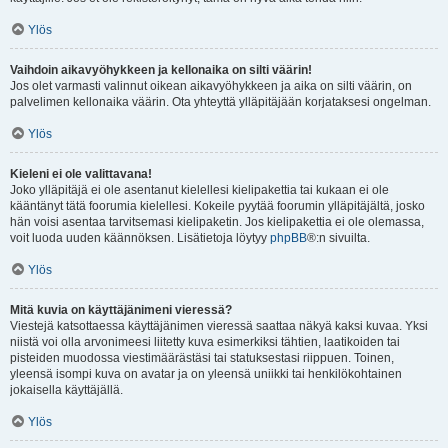
Ylös
Vaihdoin aikavyöhykkeen ja kellonaika on silti väärin!
Jos olet varmasti valinnut oikean aikavyöhykkeen ja aika on silti väärin, on
palvelimen kellonaika väärin. Ota yhteyttä ylläpitäjään korjataksesi ongelman.
Ylös
Kieleni ei ole valittavana!
Joko ylläpitäjä ei ole asentanut kielellesi kielipakettia tai kukaan ei ole
kääntänyt tätä foorumia kielellesi. Kokeile pyytää foorumin ylläpitäjältä, josko
hän voisi asentaa tarvitsemasi kielipaketin. Jos kielipakettia ei ole olemassa,
voit luoda uuden käännöksen. Lisätietoja löytyy
phpBB
®:n sivuilta.
Ylös
Mitä kuvia on käyttäjänimeni vieressä?
Viestejä katsottaessa käyttäjänimen vieressä saattaa näkyä kaksi kuvaa. Yksi
niistä voi olla arvonimeesi liitetty kuva esimerkiksi tähtien, laatikoiden tai
pisteiden muodossa viestimäärästäsi tai statuksestasi riippuen. Toinen,
yleensä isompi kuva on avatar ja on yleensä uniikki tai henkilökohtainen
jokaisella käyttäjällä.
Ylös