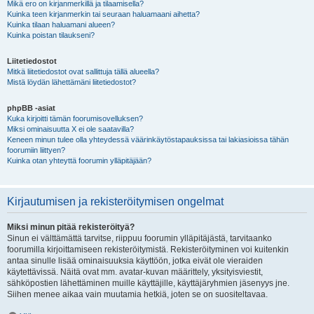
Mikä ero on kirjanmerkillä ja tilaamisella?
Kuinka teen kirjanmerkin tai seuraan haluamaani aihetta?
Kuinka tilaan haluamani alueen?
Kuinka poistan tilaukseni?
Liitetiedostot
Mitkä liitetiedostot ovat sallittuja tällä alueella?
Mistä löydän lähettämäni liitetiedostot?
phpBB -asiat
Kuka kirjoitti tämän foorumisovelluksen?
Miksi ominaisuutta X ei ole saatavilla?
Keneen minun tulee olla yhteydessä väärinkäytöstapauksissa tai lakiasioissa tähän
foorumiin liittyen?
Kuinka otan yhteyttä foorumin ylläpitäjään?
Kirjautumisen ja rekisteröitymisen ongelmat
Miksi minun pitää rekisteröityä?
Sinun ei välttämättä tarvitse, riippuu foorumin ylläpitäjästä, tarvitaanko
foorumilla kirjoittamiseen rekisteröitymistä. Rekisteröityminen voi kuitenkin
antaa sinulle lisää ominaisuuksia käyttöön, jotka eivät ole vieraiden
käytettävissä. Näitä ovat mm. avatar-kuvan määrittely, yksityisviestit,
sähköpostien lähettäminen muille käyttäjille, käyttäjäryhmien jäsenyys jne.
Siihen menee aikaa vain muutamia hetkiä, joten se on suositeltavaa.