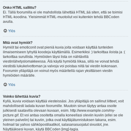
Onko HTML sallittu?
Ei. Tällä foorumilla ei ole mahdollista lähettää HTML:ää siten, että se toimisi
HTML-koodina. Yleisimmät HTML-muotoilut voi kuitenkin tehdä BBCoden
avulla.
Ylös
Mitä ovat hymiöt?
Hymiöt tai emoticonit ovat pieniä kuvia joita voidaan käyttää tunteiden
ilmaisemiseen lyhyitä koodeja käyttämällä. Esimerkiksi :) tarkoittaa iloista ja :(
tarkoittaa surullista. Hymiöiden täysi lista on nähtävillä
viestinlähetyslomakkeessa. Älä käytä hymiöitä liikaa, sillä ne voivat tehdä
viestistä lukukelvottoman ja valvoja voi poistaa niitä tai viestin kokonaan.
Foorumin ylläpitäjä on voinut myös määritellä rajan yksittäisen viestin
hymiöiden määrälle.
Ylös
Voinko lähettää kuvia?
Kyllä, kuvia voidaan käyttää viesteissäsi. Jos ylläpitäjä on sallinut liitteet, voit
mahdollisesti ladata kuvan foorumille. Muutoin sinun täytyy antaa osoite
julkisesti saatavilla olevaan kuvaan, esim. http://www.example.com/my-
picture.gif. Et voi antaa osoitetta omalla koneellasi oleviin kuviin (ellei se ole
yleinen palvelin) tai kuviin, jotka ovat käyttäjätunnistuksen takana, esim.
hotmail tai yahoo sähköpostilaatikot, salasanasuojatut sivustot, jne.
Näyttääksesi kuvan, käytä BBCoden [img]-tagia.