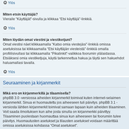
Ylös
Miten etsin käyttäjiä?
Vieraile “Käyttäjät”-sivulla ja klikkaa “Etsi käyttäjä”-linkkiä.
Ylös
Miten löydän omat viestini ja viestiketjuni?
Omat viestisi näet klikkaamalla “Katso omia viestejäsi”-linkkiä omissa
asetuksissa tai klikkaamalla “Etsi käyttäjän viesteistä”-linkkiä omalla
profiilisivullasi tai klikkaamalla “Pikalinkit”-valikkoa foorumin ylälaidassa.
Etsiäksesi omia viestiketjuja, käytä tarkennettua hakua ja täytä sen hakuehdot
haluamallasi tavalla.
Ylös
Seuraaminen ja kirjanmerkit
Mikä ero on kirjanmerkillä ja tilaamisella?
phpBB 3.0 -versiossa aiheiden kirjanmerkit toimivat kuten internet-selaimen
kirjanmerkit. Sinua ei huomautettu jos aiheeseen tuli päivitys. phpBB 3.1 -
versiosta lähtien kirjanmerkit toimivat samaan tapaan kuin aiheiden tilaaminen.
Voit saada ilmoituksen kun aihe josta sinulla on kirjanmerkki päivittyy.
Tilaaminen puolestaan huomauttaa sinua kun aiheeseen tai foorumiin tulee
päivitys. Huomautusten asetukset ja tilausten asetukset voidaan määrittää
omissa asetuksissa kohdassa “Omat asetukset”.