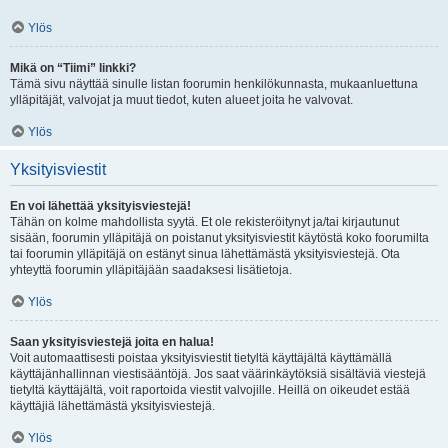
Ylös
Mikä on “Tiimi” linkki?
Tämä sivu näyttää sinulle listan foorumin henkilökunnasta, mukaanluettuna
ylläpitäjät, valvojat ja muut tiedot, kuten alueet joita he valvovat.
Ylös
Yksityisviestit
En voi lähettää yksityisviestejä!
Tähän on kolme mahdollista syytä. Et ole rekisteröitynyt ja/tai kirjautunut
sisään, foorumin ylläpitäjä on poistanut yksityisviestit käytöstä koko foorumilta
tai foorumin ylläpitäjä on estänyt sinua lähettämästä yksityisviestejä. Ota
yhteyttä foorumin ylläpitäjään saadaksesi lisätietoja.
Ylös
Saan yksityisviestejä joita en halua!
Voit automaattisesti poistaa yksityisviestit tietyltä käyttäjältä käyttämällä
käyttäjänhallinnan viestisääntöjä. Jos saat väärinkäytöksiä sisältäviä viestejä
tietyltä käyttäjältä, voit raportoida viestit valvojille. Heillä on oikeudet estää
käyttäjiä lähettämästä yksityisviestejä.
Ylös