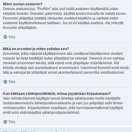
Miten asetan avataren?
Omissa asetuksissa, “Profiilin” alla, voit lisätä avataren käyttämällä jotain
neljästä tavasta: Gravatar, galleriasta, käyttää kuvaa muualta tai ladata kuvan.
Foorumin ylläpitäjä päättää otetaanko avataret käyttöön ja valitsee mitkä
avatarien käyttöönottotavat sallitaan. Jos et voi käyttää avataria, ota yhteyttä
foorumin ylläpitäjään.
Ylös
Mikä on arvonimi ja miten vaihdan sen?
Arvonimet, jotka näkyvät käyttäjänimesi alla osoittavat kirjoittamiesi viestien
määrän tai tietyt käyttäjät, kuten ylläpitäjät tai valvojat. Yleensä et voi vaihtaa
minkään arvonimen tekstiä, sillä nämä ovat ylläpitäjän määrittelemiä. Älä
kirjoita viestejä vain parantaaksesi arvonimeäsi. Useimmat foorumit eivät siedä
tätä ja valvojat tai ylläpitäjät voivat yksinkertaisesti pienentää viestilaskuriasi.
Ylös
Kun klikkaan sähköpostilinkkiä, minua pyydetään kirjautumaan?
Vain rekisteröityneet käyttäjät voivat lähettää sähköpostia muille käyttäjille
sisäänrakennetulla sähköpostilomakkeella ja vain jos ylläpitäjä sallii tämän
ominaisuuden. Kirjautuminen vaaditaan, jotta tunnistautumattomat käyttäjät
eivät voisi väärinkäyttää sähköpostijärjestelmää.
Ylös