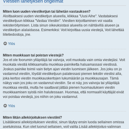
Viestien lähetyksen ongelmat
Miten luon uuden viestiketjun tai lähetän vastauksen?
Aloittaaksesi uuden viestiketjun alueella, klikkaa "Uusi Aihe". Vastataksesi
viestiketjuun klikkaa "Vastaa Viestiin". Viestien kirjoittaminen voi vaatia
rekisteröitymisen. Lista sinun oikeuksistasi alueella on nähtävillä alueen ja
viestiketjun alalaidassa. Esimerkiksi: Voit kirjoittaa uusia viestejä, Voit lähettää
liitetiedostoja, jne.
Ylös
Miten muokkaan tai poistan viestejä?
Jos et ole foorumin ylläpitäjä tai valvoja, voit muokata vain omia viestejäsi. Voit
muokata viestiä klikkaamalla muokkaa-painiketta haluamassasi viestissä.
Joskus painike toimii vain tietyn ajan viestin luomisen jälkeen. Jos joku on jo
vastannut viestiin, löydät viestiketjuun palatessasi pienen tekstin viestisi alla,
joka kertoo viestin muokkauskertojen lukumäärän ja muokkausajan. Tämä
näkyy vain jos joku on vastannut viestiin. Se ei näy, jos valvoja tai ylläpitäjä
muokkaa viestiä, mutta he saattavat jättää pienen huomautuksen viestin
muokkaamisen syistä niin halutessaan. Huomaa, että normaalit käyttäjät eivät
voi poistaa viestejä, jos niihin on joku vastannut.
Ylös
Miten liitän allekirjoituksen viestiini?
Lisätäksesi allekirjoituksen viestiisi, sinun täytyy ensin luoda sellainen omissa
asetuksissa. Kun olet luonut sellaisen, voit valita
Lisää allekirjoitus
-valinnan