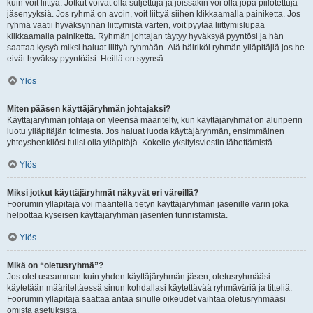
kuin voit liittyä. Jotkut voivat olla suljettuja ja joissakin voi olla jopa piilotettuja
jäsenyyksiä. Jos ryhmä on avoin, voit liittyä siihen klikkaamalla painiketta. Jos
ryhmä vaatii hyväksynnän liittymistä varten, voit pyytää liittymislupaa
klikkaamalla painiketta. Ryhmän johtajan täytyy hyväksyä pyyntösi ja hän
saattaa kysyä miksi haluat liittyä ryhmään. Älä häiriköi ryhmän ylläpitäjiä jos he
eivät hyväksy pyyntöäsi. Heillä on syynsä.
Ylös
Miten pääsen käyttäjäryhmän johtajaksi?
Käyttäjäryhmän johtaja on yleensä määritelty, kun käyttäjäryhmät on alunperin
luotu ylläpitäjän toimesta. Jos haluat luoda käyttäjäryhmän, ensimmäinen
yhteyshenkilösi tulisi olla ylläpitäjä. Kokeile yksityisviestin lähettämistä.
Ylös
Miksi jotkut käyttäjäryhmät näkyvät eri väreillä?
Foorumin ylläpitäjä voi määritellä tietyn käyttäjäryhmän jäsenille värin joka
helpottaa kyseisen käyttäjäryhmän jäsenten tunnistamista.
Ylös
Mikä on “oletusryhmä”?
Jos olet useamman kuin yhden käyttäjäryhmän jäsen, oletusryhmääsi
käytetään määriteltäessä sinun kohdallasi käytettävää ryhmäväriä ja titteliä.
Foorumin ylläpitäjä saattaa antaa sinulle oikeudet vaihtaa oletusryhmääsi
omista asetuksista.