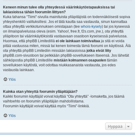
Keneen minun tulee olla yhteydessä väärinkäytöstapauksissa tai
lakiasioissa tähän foorumiin liittyen?
Kuka tahansa “Tiimi”-sivulla mainituista ylläpitäjistä on todennäköisesti sopiva
yhteyshenkilö valituksillesi. Jos et tätä kautta saa vastausta, sinun kannattaa
ottaa yhteyttä verkkotunnuksen omistajaan (tee
whois-kysely
) tai jos kyseessä
on ilmaispalvelussa oleva (esim. Yahoo!, free.fr, f2s.com, jne.), ota yhteyttä
ylläpitoon tai väärinkäytöksistä vastaavaan osastoon kyseisessä palvelussa.
Huomaa, että phpBB Limitedillä
ei ole lainkaan toimivaltaa
ja sitä ei voida
pitää vastuussa miten, missä tai kenen toimesta tämä foorumi on käytössä. Älä
ota yhteyttä phpBB Limitediin missään lakiasioissa
jotka eivät liity
phpBB.com-sivustoon tai pelkkään phpBB-sovellukseen itseensä. Jos lähetät
sähköpostia phpBB Limitedille
mistään kolmannen osapuolen
tämän
sovelluksen käytöstä, voit odottaa niukkasanaista vastausta, jos edes
vastausta lainkaan.
Ylös
Kuinka otan yhteyttä foorumin ylläpitäjään?
Kaikki foorumin käyttäjät voivat käyttää “Ota yhteyttä” -lomaketta, jos täämä
vaihtoehto on foorumin ylläpitäjän mahdollistama.
Foorumin käyttäjät voivat käyttää myös “Tiimi”-linkkiä.
Ylös
Hyppää