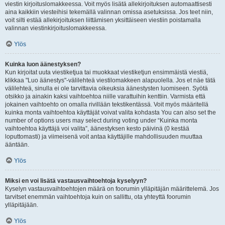
viestin kirjoituslomakkeessa. Voit myös lisätä allekirjoituksen automaattisesti
aina kaikkiin viesteihisi tekemällä valinnan omissa asetuksissa. Jos teet niin,
voit silti estää allekirjoituksen liittämisen yksittäiseen viestiin poistamalla
valinnan viestinkirjoituslomakkeessa.
Ylös
Kuinka luon äänestyksen?
Kun kirjoitat uuta viestiketjua tai muokkaat viestiketjun ensimmäistä viestiä,
klikkaa "Luo äänestys"-välilehteä viestilomakkeen alapuolella. Jos et näe tätä
välilehteä, sinulla ei ole tarvittavia oikeuksia äänestysten luomiseen. Syötä
otsikko ja ainakin kaksi vaihtoehtoa niille varattuihin kenttiin. Varmista että
jokainen vaihtoehto on omalla rivillään tekstikentässä. Voit myös määritellä
kuinka monta vaihtoehtoa käyttäjät voivat valita kohdasta You can also set the
number of options users may select during voting under “Kuinka monta
vaihtoehtoa käyttäjä voi valita”, äänestyksen kesto päivinä (0 kestää
loputtomasti) ja viimeisenä voit antaa käyttäjille mahdollisuuden muuttaa
ääntään.
Ylös
Miksi en voi lisätä vastausvaihtoehtoja kyselyyn?
Kyselyn vastausvaihtoehtojen määrä on foorumin ylläpitäjän määrittelemä. Jos
tarvitset enemmän vaihtoehtoja kuin on sallittu, ota yhteyttä foorumin
ylläpitäjään.
Ylös