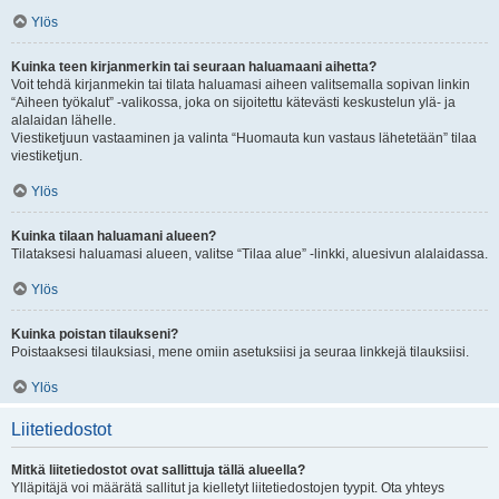
Ylös
Kuinka teen kirjanmerkin tai seuraan haluamaani aihetta?
Voit tehdä kirjanmekin tai tilata haluamasi aiheen valitsemalla sopivan linkin
“Aiheen työkalut” -valikossa, joka on sijoitettu kätevästi keskustelun ylä- ja
alalaidan lähelle.
Viestiketjuun vastaaminen ja valinta “Huomauta kun vastaus lähetetään” tilaa
viestiketjun.
Ylös
Kuinka tilaan haluamani alueen?
Tilataksesi haluamasi alueen, valitse “Tilaa alue” -linkki, aluesivun alalaidassa.
Ylös
Kuinka poistan tilaukseni?
Poistaaksesi tilauksiasi, mene omiin asetuksiisi ja seuraa linkkejä tilauksiisi.
Ylös
Liitetiedostot
Mitkä liitetiedostot ovat sallittuja tällä alueella?
Ylläpitäjä voi määrätä sallitut ja kielletyt liitetiedostojen tyypit. Ota yhteys