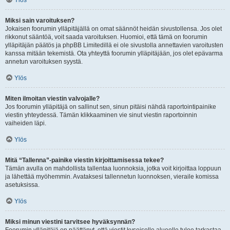
Ylös
Miksi sain varoituksen?
Jokaisen foorumin ylläpitäjällä on omat säännöt heidän sivustollensa. Jos olet
rikkonut sääntöä, voit saada varoituksen. Huomioi, että tämä on foorumin
ylläpitäjän päätös ja phpBB Limitedillä ei ole sivustolla annettavien varoitusten
kanssa mitään tekemistä. Ota yhteyttä foorumin ylläpitäjään, jos olet epävarma
annetun varoituksen syystä.
Ylös
Miten ilmoitan viestin valvojalle?
Jos foorumin ylläpitäjä on sallinut sen, sinun pitäisi nähdä raportointipainike
viestin yhteydessä. Tämän klikkaaminen vie sinut viestin raportoinnin
vaiheiden läpi.
Ylös
Mitä “Tallenna”-painike viestin kirjoittamisessa tekee?
Tämän avulla on mahdollista tallentaa luonnoksia, jotka voit kirjoittaa loppuun
ja lähettää myöhemmin. Avataksesi tallennetun luonnoksen, vieraile komissa
asetuksissa.
Ylös
Miksi minun viestini tarvitsee hyväksynnän?