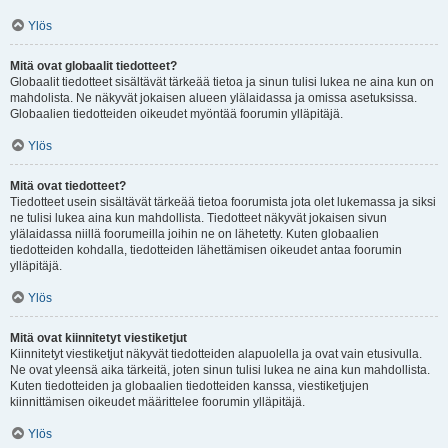
Ylös
Mitä ovat globaalit tiedotteet?
Globaalit tiedotteet sisältävät tärkeää tietoa ja sinun tulisi lukea ne aina kun on
mahdolista. Ne näkyvät jokaisen alueen ylälaidassa ja omissa asetuksissa.
Globaalien tiedotteiden oikeudet myöntää foorumin ylläpitäjä.
Ylös
Mitä ovat tiedotteet?
Tiedotteet usein sisältävät tärkeää tietoa foorumista jota olet lukemassa ja siksi
ne tulisi lukea aina kun mahdollista. Tiedotteet näkyvät jokaisen sivun
ylälaidassa niillä foorumeilla joihin ne on lähetetty. Kuten globaalien
tiedotteiden kohdalla, tiedotteiden lähettämisen oikeudet antaa foorumin
ylläpitäjä.
Ylös
Mitä ovat kiinnitetyt viestiketjut
Kiinnitetyt viestiketjut näkyvät tiedotteiden alapuolella ja ovat vain etusivulla.
Ne ovat yleensä aika tärkeitä, joten sinun tulisi lukea ne aina kun mahdollista.
Kuten tiedotteiden ja globaalien tiedotteiden kanssa, viestiketjujen
kiinnittämisen oikeudet määrittelee foorumin ylläpitäjä.
Ylös