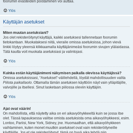
foorumin evästeiden poistaminen voi auttaa.
Ylös
Käyttäjän asetukset
Miten muutan asetuksiani?
Jos olet rekisteröitynyt käyttäjä, kaikki asetuksesi tallennetaan foorumin
tietokantaan. Muokataksesi niitä, vieraile omissa asetuksissa, johon vievä
linkki löytyy yleensä klikkaamalla käyttäjänimeäsi foorumin sivujen ylälaidassa.
Tätä kautta voit muokata asetuksiasi ja valintojasi.
Ylös
Kuinka estän käyttäjänimeni näkymisen paikalla olevissa käyttäjissä?
Omissa asetuksissasi, “Asetukset”-välilehdellä, löydät mahdollisuuden valita
Piilota paikallaolo
. Ottamalla tämän asetuksen käyttöön näyt vain ylläpitäjille,
valvojille ja itsellesi. Sinut lasketaan piilossa oleviin käyttäjiin.
Ylös
Ajat ovat väärin!
On mahdollista, että näytetty aika on eri aikavyöhykkeeltä kuin se jossa itse
olet. Tässä tapauksessa valitse omista asetuksista oma aikavyöhykkeesi, esim.
Lontoo, Pariisi, New York, Sidney, jne. Huomaathan, että aikavyöhykkeen
vaihtaminen, kuten monet muutkin asetukset ovat vain rekisteröityneille
käyttäjille. Jos et ole rekisteröitynyt, tämä on hyvä aika tehdä niin.