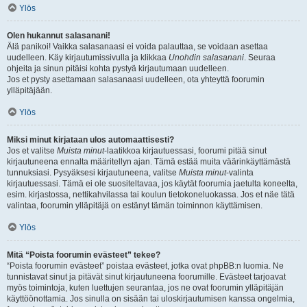
Ylös
Olen hukannut salasanani!
Älä panikoi! Vaikka salasanaasi ei voida palauttaa, se voidaan asettaa
uudelleen. Käy kirjautumissivulla ja klikkaa
Unohdin salasanani
. Seuraa
ohjeita ja sinun pitäisi kohta pystyä kirjautumaan uudelleen.
Jos et pysty asettamaan salasanaasi uudelleen, ota yhteyttä foorumin
ylläpitäjään.
Ylös
Miksi minut kirjataan ulos automaattisesti?
Jos et valitse
Muista minut
-laatikkoa kirjautuessasi, foorumi pitää sinut
kirjautuneena ennalta määritellyn ajan. Tämä estää muita väärinkäyttämästä
tunnuksiasi. Pysyäksesi kirjautuneena, valitse
Muista minut
-valinta
kirjautuessasi. Tämä ei ole suositeltavaa, jos käytät foorumia jaetulta koneelta,
esim. kirjastossa, nettikahvilassa tai koulun tietokoneluokassa. Jos et näe tätä
valintaa, foorumin ylläpitäjä on estänyt tämän toiminnon käyttämisen.
Ylös
Mitä “Poista foorumin evästeet” tekee?
“Poista foorumin evästeet” poistaa evästeet, jotka ovat phpBB:n luomia. Ne
tunnistavat sinut ja pitävät sinut kirjautuneena foorumille. Evästeet tarjoavat
myös toimintoja, kuten luettujen seurantaa, jos ne ovat foorumin ylläpitäjän
käyttöönottamia. Jos sinulla on sisään tai uloskirjautumisen kanssa ongelmia,