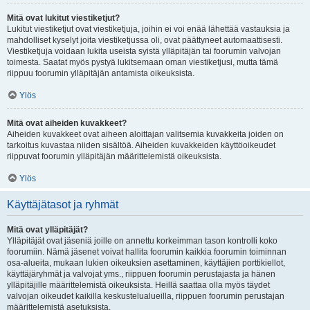
Mitä ovat lukitut viestiketjut?
Lukitut viestiketjut ovat viestiketjuja, joihin ei voi enää lähettää vastauksia ja
mahdolliset kyselyt joita viestiketjussa oli, ovat päättyneet automaattisesti.
Viestiketjuja voidaan lukita useista syistä ylläpitäjän tai foorumin valvojan
toimesta. Saatat myös pystyä lukitsemaan oman viestiketjusi, mutta tämä
riippuu foorumin ylläpitäjän antamista oikeuksista.
Ylös
Mitä ovat aiheiden kuvakkeet?
Aiheiden kuvakkeet ovat aiheen aloittajan valitsemia kuvakkeita joiden on
tarkoitus kuvastaa niiden sisältöä. Aiheiden kuvakkeiden käyttöoikeudet
riippuvat foorumin ylläpitäjän määrittelemistä oikeuksista.
Ylös
Käyttäjätasot ja ryhmät
Mitä ovat ylläpitäjät?
Ylläpitäjät ovat jäseniä joille on annettu korkeimman tason kontrolli koko
foorumiin. Nämä jäsenet voivat hallita foorumin kaikkia foorumin toiminnan
osa-alueita, mukaan lukien oikeuksien asettaminen, käyttäjien porttikiellot,
käyttäjäryhmät ja valvojat yms., riippuen foorumin perustajasta ja hänen
ylläpitäjille määrittelemistä oikeuksista. Heillä saattaa olla myös täydet
valvojan oikeudet kaikilla keskustelualueilla, riippuen foorumin perustajan
määrittelemistä asetuksista.