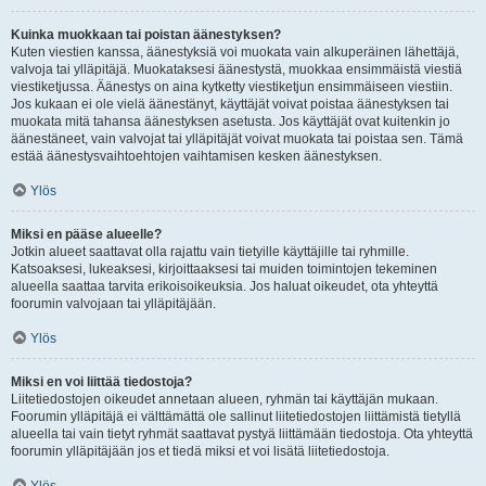
Kuinka muokkaan tai poistan äänestyksen?
Kuten viestien kanssa, äänestyksiä voi muokata vain alkuperäinen lähettäjä,
valvoja tai ylläpitäjä. Muokataksesi äänestystä, muokkaa ensimmäistä viestiä
viestiketjussa. Äänestys on aina kytketty viestiketjun ensimmäiseen viestiin.
Jos kukaan ei ole vielä äänestänyt, käyttäjät voivat poistaa äänestyksen tai
muokata mitä tahansa äänestyksen asetusta. Jos käyttäjät ovat kuitenkin jo
äänestäneet, vain valvojat tai ylläpitäjät voivat muokata tai poistaa sen. Tämä
estää äänestysvaihtoehtojen vaihtamisen kesken äänestyksen.
Ylös
Miksi en pääse alueelle?
Jotkin alueet saattavat olla rajattu vain tietyille käyttäjille tai ryhmille.
Katsoaksesi, lukeaksesi, kirjoittaaksesi tai muiden toimintojen tekeminen
alueella saattaa tarvita erikoisoikeuksia. Jos haluat oikeudet, ota yhteyttä
foorumin valvojaan tai ylläpitäjään.
Ylös
Miksi en voi liittää tiedostoja?
Liitetiedostojen oikeudet annetaan alueen, ryhmän tai käyttäjän mukaan.
Foorumin ylläpitäjä ei välttämättä ole sallinut liitetiedostojen liittämistä tietyllä
alueella tai vain tietyt ryhmät saattavat pystyä liittämään tiedostoja. Ota yhteyttä
foorumin ylläpitäjään jos et tiedä miksi et voi lisätä liitetiedostoja.