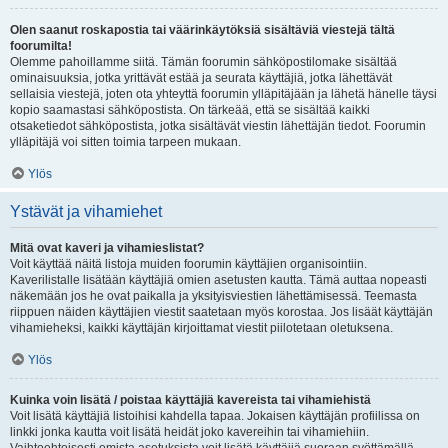
Olen saanut roskapostia tai väärinkäytöksiä sisältäviä viestejä tältä
foorumilta!
Olemme pahoillamme siitä. Tämän foorumin sähköpostilomake sisältää
ominaisuuksia, jotka yrittävät estää ja seurata käyttäjiä, jotka lähettävät
sellaisia viestejä, joten ota yhteyttä foorumin ylläpitäjään ja lähetä hänelle täysi
kopio saamastasi sähköpostista. On tärkeää, että se sisältää kaikki
otsaketiedot sähköpostista, jotka sisältävät viestin lähettäjän tiedot. Foorumin
ylläpitäjä voi sitten toimia tarpeen mukaan.
Ylös
Ystävät ja vihamiehet
Mitä ovat kaveri ja vihamieslistat?
Voit käyttää näitä listoja muiden foorumin käyttäjien organisointiin.
Kaverilistalle lisätään käyttäjiä omien asetusten kautta. Tämä auttaa nopeasti
näkemään jos he ovat paikalla ja yksityisviestien lähettämisessä. Teemasta
riippuen näiden käyttäjien viestit saatetaan myös korostaa. Jos lisäät käyttäjän
vihamieheksi, kaikki käyttäjän kirjoittamat viestit piilotetaan oletuksena.
Ylös
Kuinka voin lisätä / poistaa käyttäjiä kavereista tai vihamiehistä
Voit lisätä käyttäjiä listoihisi kahdella tapaa. Jokaisen käyttäjän profiilissa on
linkki jonka kautta voit lisätä heidät joko kavereihin tai vihamiehiin.