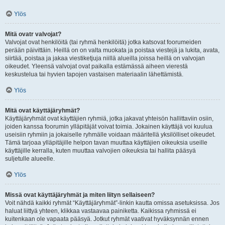
Ylös
Mitä ovatr valvojat?
Valvojat ovat henkilöitä (tai ryhmä henkilöitä) jotka katsovat foorumeiden
perään päivittäin. Heillä on on valta muokata ja poistaa viestejä ja lukita, avata,
siirtää, poistaa ja jakaa viestiketjuja niillä alueilla joissa heillä on valvojan
oikeudet. Yleensä valvojat ovat paikalla estämässä aiheen vierestä
keskustelua tai hyvien tapojen vastaisen materiaalin lähettämistä.
Ylös
Mitä ovat käyttäjäryhmät?
Käyttäjäryhmät ovat käyttäjien ryhmiä, jotka jakavat yhteisön hallittaviin osiin,
joiden kanssa foorumin ylläpitäjät voivat toimia. Jokainen käyttäjä voi kuulua
useisiin ryhmiin ja jokaiselle ryhmälle voidaan määritellä yksilölliset oikeudet.
Tämä tarjoaa ylläpitäjille helpon tavan muuttaa käyttäjien oikeuksia useille
käyttäjille kerralla, kuten muuttaa valvojien oikeuksia tai hallita pääsyä
suljetulle alueelle.
Ylös
Missä ovat käyttäjäryhmät ja miten liityn sellaiseen?
Voit nähdä kaikki ryhmät “Käyttäjäryhmät”-linkin kautta omissa asetuksissa. Jos
haluat liittyä yhteen, klikkaa vastaavaa painiketta. Kaikissa ryhmissä ei
kuitenkaan ole vapaata pääsyä. Jotkut ryhmät vaativat hyväksynnän ennen