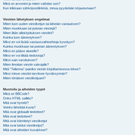
Mikä on arvonimi ja miten vaihdan sen?
Kun klikkaan sähköpostilinkkiä, minua pyydetään kirjautumaan?
Viestien lähetyksen ongelmat
Miten luon uuden viestiketjun tai lähetän vastauksen?
Miten muokkaan tai poistan viestejä?
Miten liitän allekirjoituksen viestiini?
Kuinka luon äänestyksen?
Miksi en voi lisätä vastausvaihtoehtoja kyselyyn?
Kuinka muokkaan tai poistan äänestyksen?
Miksi en pääse alueelle?
Miksi en voi liittää tiedostoja?
Miksi sain varoituksen?
Miten ilmoitan viestin valvojalle?
Mitä “Tallenna”-painike viestin kirjoittamisessa tekee?
Miksi minun viestini tarvitsee hyväksynnän?
Miten tönäisen viestiketjuani?
Muotoilu ja aiheiden tyypit
Mikä on BBCode?
Onko HTML sallittu?
Mitä ovat hymiöt?
Voinko lähettää kuvia?
Mitä ovat globaalit tiedotteet?
Mitä ovat tiedotteet?
Mitä ovat kiinnitetyt viestiketjut
Mitä ovat lukitut viestiketjut?
Mitä ovat aiheiden kuvakkeet?