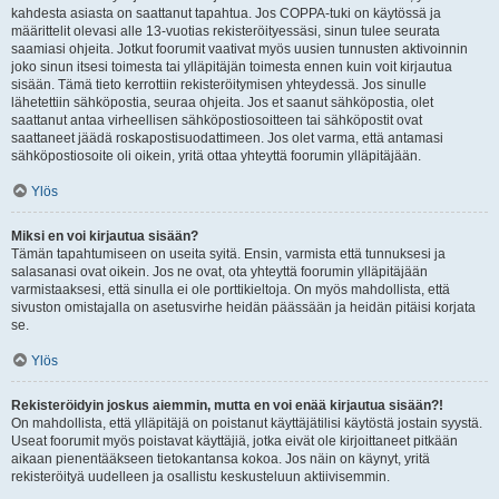
kahdesta asiasta on saattanut tapahtua. Jos COPPA-tuki on käytössä ja
määrittelit olevasi alle 13-vuotias rekisteröityessäsi, sinun tulee seurata
saamiasi ohjeita. Jotkut foorumit vaativat myös uusien tunnusten aktivoinnin
joko sinun itsesi toimesta tai ylläpitäjän toimesta ennen kuin voit kirjautua
sisään. Tämä tieto kerrottiin rekisteröitymisen yhteydessä. Jos sinulle
lähetettiin sähköpostia, seuraa ohjeita. Jos et saanut sähköpostia, olet
saattanut antaa virheellisen sähköpostiosoitteen tai sähköpostit ovat
saattaneet jäädä roskapostisuodattimeen. Jos olet varma, että antamasi
sähköpostiosoite oli oikein, yritä ottaa yhteyttä foorumin ylläpitäjään.
Ylös
Miksi en voi kirjautua sisään?
Tämän tapahtumiseen on useita syitä. Ensin, varmista että tunnuksesi ja
salasanasi ovat oikein. Jos ne ovat, ota yhteyttä foorumin ylläpitäjään
varmistaaksesi, että sinulla ei ole porttikieltoja. On myös mahdollista, että
sivuston omistajalla on asetusvirhe heidän päässään ja heidän pitäisi korjata
se.
Ylös
Rekisteröidyin joskus aiemmin, mutta en voi enää kirjautua sisään?!
On mahdollista, että ylläpitäjä on poistanut käyttäjätilisi käytöstä jostain syystä.
Useat foorumit myös poistavat käyttäjiä, jotka eivät ole kirjoittaneet pitkään
aikaan pienentääkseen tietokantansa kokoa. Jos näin on käynyt, yritä
rekisteröityä uudelleen ja osallistu keskusteluun aktiivisemmin.