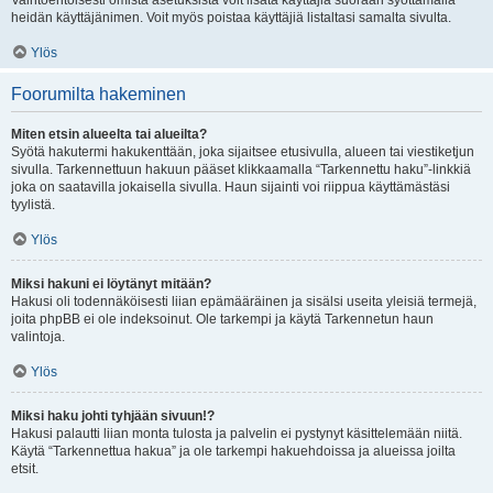
Vaihtoehtoisesti omista asetuksista voit lisätä käyttäjiä suoraan syöttämällä
heidän käyttäjänimen. Voit myös poistaa käyttäjiä listaltasi samalta sivulta.
Ylös
Foorumilta hakeminen
Miten etsin alueelta tai alueilta?
Syötä hakutermi hakukenttään, joka sijaitsee etusivulla, alueen tai viestiketjun
sivulla. Tarkennettuun hakuun pääset klikkaamalla “Tarkennettu haku”-linkkiä
joka on saatavilla jokaisella sivulla. Haun sijainti voi riippua käyttämästäsi
tyylistä.
Ylös
Miksi hakuni ei löytänyt mitään?
Hakusi oli todennäköisesti liian epämääräinen ja sisälsi useita yleisiä termejä,
joita phpBB ei ole indeksoinut. Ole tarkempi ja käytä Tarkennetun haun
valintoja.
Ylös
Miksi haku johti tyhjään sivuun!?
Hakusi palautti liian monta tulosta ja palvelin ei pystynyt käsittelemään niitä.
Käytä “Tarkennettua hakua” ja ole tarkempi hakuehdoissa ja alueissa joilta
etsit.