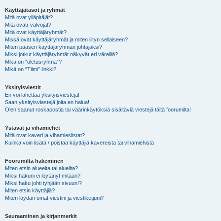
Käyttäjätasot ja ryhmät
Mitä ovat ylläpitäjät?
Mitä ovatr valvojat?
Mitä ovat käyttäjäryhmät?
Missä ovat käyttäjäryhmät ja miten liityn sellaiseen?
Miten pääsen käyttäjäryhmän johtajaksi?
Miksi jotkut käyttäjäryhmät näkyvät eri väreillä?
Mikä on “oletusryhmä”?
Mikä on “Tiimi” linkki?
Yksityisviestit
En voi lähettää yksityisviestejä!
Saan yksityisviestejä joita en halua!
Olen saanut roskapostia tai väärinkäytöksiä sisältäviä viestejä tältä foorumilta!
Ystävät ja vihamiehet
Mitä ovat kaveri ja vihamieslistat?
Kuinka voin lisätä / poistaa käyttäjiä kavereista tai vihamiehistä
Foorumilta hakeminen
Miten etsin alueelta tai alueilta?
Miksi hakuni ei löytänyt mitään?
Miksi haku johti tyhjään sivuun!?
Miten etsin käyttäjiä?
Miten löydän omat viestini ja viestiketjuni?
Seuraaminen ja kirjanmerkit