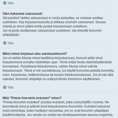
Ylös
Olen hukannut salasanani!
Älä panikoi! Vaikka salasanaasi ei voida palauttaa, se voidaan asettaa
uudelleen. Käy kirjautumissivulla ja klikkaa
Unohdin salasanani
. Seuraa
ohjeita ja sinun pitäisi kohta pystyä kirjautumaan uudelleen.
Jos et pysty asettamaan salasanaasi uudelleen, ota yhteyttä foorumin
ylläpitäjään.
Ylös
Miksi minut kirjataan ulos automaattisesti?
Jos et valitse
Muista minut
-laatikkoa kirjautuessasi, foorumi pitää sinut
kirjautuneena ennalta määritellyn ajan. Tämä estää muita väärinkäyttämästä
tunnuksiasi. Pysyäksesi kirjautuneena, valitse
Muista minut
-valinta
kirjautuessasi. Tämä ei ole suositeltavaa, jos käytät foorumia jaetulta koneelta,
esim. kirjastossa, nettikahvilassa tai koulun tietokoneluokassa. Jos et näe tätä
valintaa, foorumin ylläpitäjä on estänyt tämän toiminnon käyttämisen.
Ylös
Mitä “Poista foorumin evästeet” tekee?
“Poista foorumin evästeet” poistaa evästeet, jotka ovat phpBB:n luomia. Ne
tunnistavat sinut ja pitävät sinut kirjautuneena foorumille. Evästeet tarjoavat
myös toimintoja, kuten luettujen seurantaa, jos ne ovat foorumin ylläpitäjän
käyttöönottamia. Jos sinulla on sisään tai uloskirjautumisen kanssa ongelmia,