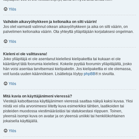
Ylös
Vaihdoin aikavyöhykkeen ja kellonaika on silti väärin!
Jos olet varmasti valinnut oikean aikavyöhykkeen ja aika on silti väärin, on
palvelimen kellonaika väärin. Ota yhteyttä ylläpitäjään korjataksesi ongelman.
Ylös
Kieleni ei ole valittavana!
Joko ylläpitäjä ei ole asentanut kielellesi kielipakettia tai kukaan ei ole
kääntänyt tätä foorumia kielellesi. Kokeile pyytää foorumin ylläpitäjältä, josko
hän voisi asentaa tarvitsemasi kielipaketin. Jos kielipakettia ei ole olemassa,
voit luoda uuden käännöksen. Lisätietoja löytyy
phpBB
®:n sivuilta.
Ylös
Mitä kuvia on käyttäjänimeni vieressä?
Viestejä katsottaessa käyttäjänimen vieressä saattaa näkyä kaksi kuvaa. Yksi
niistä voi olla arvonimeesi liitetty kuva esimerkiksi tähtien, laatikoiden tai
pisteiden muodossa viestimäärästäsi tai statuksestasi riippuen. Toinen,
yleensä isompi kuva on avatar ja on yleensä uniikki tai henkilökohtainen
jokaisella käyttäjällä.
Ylös