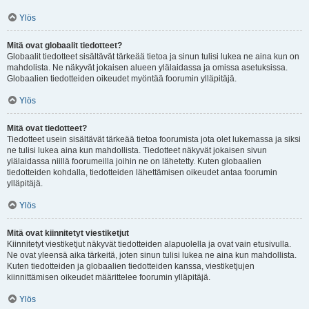
Ylös
Mitä ovat globaalit tiedotteet?
Globaalit tiedotteet sisältävät tärkeää tietoa ja sinun tulisi lukea ne aina kun on
mahdolista. Ne näkyvät jokaisen alueen ylälaidassa ja omissa asetuksissa.
Globaalien tiedotteiden oikeudet myöntää foorumin ylläpitäjä.
Ylös
Mitä ovat tiedotteet?
Tiedotteet usein sisältävät tärkeää tietoa foorumista jota olet lukemassa ja siksi
ne tulisi lukea aina kun mahdollista. Tiedotteet näkyvät jokaisen sivun
ylälaidassa niillä foorumeilla joihin ne on lähetetty. Kuten globaalien
tiedotteiden kohdalla, tiedotteiden lähettämisen oikeudet antaa foorumin
ylläpitäjä.
Ylös
Mitä ovat kiinnitetyt viestiketjut
Kiinnitetyt viestiketjut näkyvät tiedotteiden alapuolella ja ovat vain etusivulla.
Ne ovat yleensä aika tärkeitä, joten sinun tulisi lukea ne aina kun mahdollista.
Kuten tiedotteiden ja globaalien tiedotteiden kanssa, viestiketjujen
kiinnittämisen oikeudet määrittelee foorumin ylläpitäjä.
Ylös