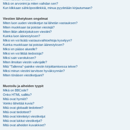
Mikä on arvonimi ja miten vaihdan sen?
Kun klikkaan sähköpostilinkkiä, minua pyydetään kirjautumaan?
Viestien lähetyksen ongelmat
Miten luon uuden viestiketjun tai lähetän vastauksen?
Miten muokkaan tai poistan viestejä?
Miten liitän allekirjoituksen viestiini?
Kuinka luon äänestyksen?
Miksi en voi lisätä vastausvaihtoehtoja kyselyyn?
Kuinka muokkaan tai poistan äänestyksen?
Miksi en pääse alueelle?
Miksi en voi liittää tiedostoja?
Miksi sain varoituksen?
Miten ilmoitan viestin valvojalle?
Mitä “Tallenna”-painike viestin kirjoittamisessa tekee?
Miksi minun viestini tarvitsee hyväksynnän?
Miten tönäisen viestiketjuani?
Muotoilu ja aiheiden tyypit
Mikä on BBCode?
Onko HTML sallittu?
Mitä ovat hymiöt?
Voinko lähettää kuvia?
Mitä ovat globaalit tiedotteet?
Mitä ovat tiedotteet?
Mitä ovat kiinnitetyt viestiketjut
Mitä ovat lukitut viestiketjut?
Mitä ovat aiheiden kuvakkeet?