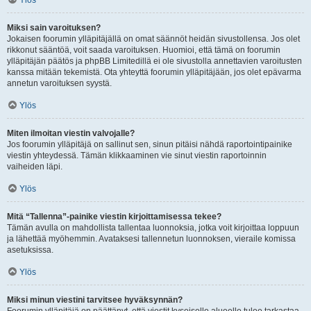
Ylös
Miksi sain varoituksen?
Jokaisen foorumin ylläpitäjällä on omat säännöt heidän sivustollensa. Jos olet
rikkonut sääntöä, voit saada varoituksen. Huomioi, että tämä on foorumin
ylläpitäjän päätös ja phpBB Limitedillä ei ole sivustolla annettavien varoitusten
kanssa mitään tekemistä. Ota yhteyttä foorumin ylläpitäjään, jos olet epävarma
annetun varoituksen syystä.
Ylös
Miten ilmoitan viestin valvojalle?
Jos foorumin ylläpitäjä on sallinut sen, sinun pitäisi nähdä raportointipainike
viestin yhteydessä. Tämän klikkaaminen vie sinut viestin raportoinnin
vaiheiden läpi.
Ylös
Mitä “Tallenna”-painike viestin kirjoittamisessa tekee?
Tämän avulla on mahdollista tallentaa luonnoksia, jotka voit kirjoittaa loppuun
ja lähettää myöhemmin. Avataksesi tallennetun luonnoksen, vieraile komissa
asetuksissa.
Ylös
Miksi minun viestini tarvitsee hyväksynnän?