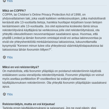
Ylös
Mikä on COPPA?
COPPA, tai Children’s Online Privacy Protection Act of 1998, on
yhdysvaltalainen laki, joka vaatii kaikkien verkkosivustojen, jotka mahdollisesti
keräävät alle 13-vuotiailta tietoja, hankkia huoltajan kirjallisen luvan tietojen
keräämiseen alle 13-vuotiaalta. Jos olet epävarma koskeeko tämä sinua
rekisteröityvänä käyttäjänä tai verkkosivua jolle olet rekisteröitymässä, ota
yhteyttä oikeudelliseen neuvonantajaan saadaksesi apua. Huomaa, että
phpBB Limited ja tämän foorumin omistajat eivät voi antaa lakineuvontaa ja
eivät ole yhteyshenkilöitä minkäänlaisissa lakiasioissa, lukuunottamatta
kysymystä “Keneen minun tulee olla yhteydessä väärinkäytöstapauksissa tai
lakiasioissa tähän foorumiin liittyen?”.
Ylös
Miksi en voi rekisteröityä?
On mahdollista, että foorumin ylläpitäjä on poistanut rekisteröinnin käytöstä
estääkseen uusia vierailijoita rekisteröitymästä. Foorumin ylläpitäjä on voinut
myös asettaa porttikiellon IP-osoitteellesi tai estänyt valitsemasi
käyttäjätunnuksen rekisteröinnin. Ota yhteyttä foorumin ylläpitäjään saadaksesi
apua.
Ylös
Rekisteröidyin, mutta en voi kirjautua!
Tarkista ensin käyttäjätunnuksesi ja salasanasi. Jos ne ovat oikein, yksi