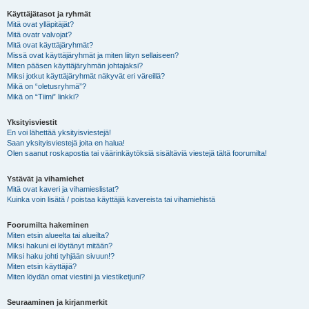
Käyttäjätasot ja ryhmät
Mitä ovat ylläpitäjät?
Mitä ovatr valvojat?
Mitä ovat käyttäjäryhmät?
Missä ovat käyttäjäryhmät ja miten liityn sellaiseen?
Miten pääsen käyttäjäryhmän johtajaksi?
Miksi jotkut käyttäjäryhmät näkyvät eri väreillä?
Mikä on “oletusryhmä”?
Mikä on “Tiimi” linkki?
Yksityisviestit
En voi lähettää yksityisviestejä!
Saan yksityisviestejä joita en halua!
Olen saanut roskapostia tai väärinkäytöksiä sisältäviä viestejä tältä foorumilta!
Ystävät ja vihamiehet
Mitä ovat kaveri ja vihamieslistat?
Kuinka voin lisätä / poistaa käyttäjiä kavereista tai vihamiehistä
Foorumilta hakeminen
Miten etsin alueelta tai alueilta?
Miksi hakuni ei löytänyt mitään?
Miksi haku johti tyhjään sivuun!?
Miten etsin käyttäjiä?
Miten löydän omat viestini ja viestiketjuni?
Seuraaminen ja kirjanmerkit