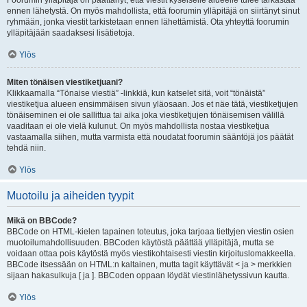
Foorumin ylläpitäjä on päättänyt, että viestit kyseiselle alueelle tulee tarkastaa
ennen lähetystä. On myös mahdollista, että foorumin ylläpitäjä on siirtänyt sinut
ryhmään, jonka viestit tarkistetaan ennen lähettämistä. Ota yhteyttä foorumin
ylläpitäjään saadaksesi lisätietoja.
Ylös
Miten tönäisen viestiketjuani?
Klikkaamalla “Tönaise viestiä” -linkkiä, kun katselet sitä, voit “tönäistä”
viestiketjua alueen ensimmäisen sivun yläosaan. Jos et näe tätä, viestiketjujen
tönäiseminen ei ole sallittua tai aika joka viestiketjujen tönäisemisen välillä
vaaditaan ei ole vielä kulunut. On myös mahdollista nostaa viestiketjua
vastaamalla siihen, mutta varmista että noudatat foorumin sääntöjä jos päätät
tehdä niin.
Ylös
Muotoilu ja aiheiden tyypit
Mikä on BBCode?
BBCode on HTML-kielen tapainen toteutus, joka tarjoaa tiettyjen viestin osien
muotoilumahdollisuuden. BBCoden käytöstä päättää ylläpitäjä, mutta se
voidaan ottaa pois käytöstä myös viestikohtaisesti viestin kirjoituslomakkeella.
BBCode itsessään on HTML:n kaltainen, mutta tagit käyttävät < ja > merkkien
sijaan hakasulkuja [ ja ]. BBCoden oppaan löydät viestinlähetyssivun kautta.
Ylös