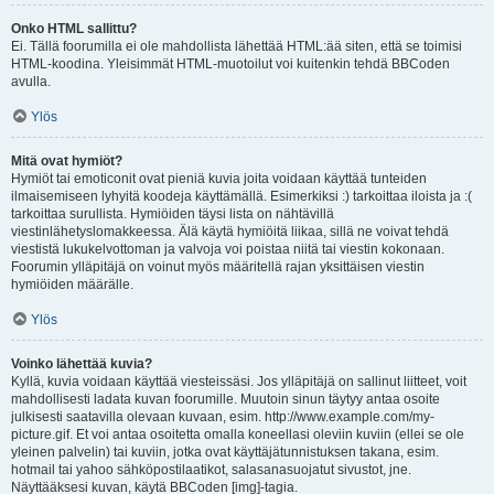
Onko HTML sallittu?
Ei. Tällä foorumilla ei ole mahdollista lähettää HTML:ää siten, että se toimisi
HTML-koodina. Yleisimmät HTML-muotoilut voi kuitenkin tehdä BBCoden
avulla.
Ylös
Mitä ovat hymiöt?
Hymiöt tai emoticonit ovat pieniä kuvia joita voidaan käyttää tunteiden
ilmaisemiseen lyhyitä koodeja käyttämällä. Esimerkiksi :) tarkoittaa iloista ja :(
tarkoittaa surullista. Hymiöiden täysi lista on nähtävillä
viestinlähetyslomakkeessa. Älä käytä hymiöitä liikaa, sillä ne voivat tehdä
viestistä lukukelvottoman ja valvoja voi poistaa niitä tai viestin kokonaan.
Foorumin ylläpitäjä on voinut myös määritellä rajan yksittäisen viestin
hymiöiden määrälle.
Ylös
Voinko lähettää kuvia?
Kyllä, kuvia voidaan käyttää viesteissäsi. Jos ylläpitäjä on sallinut liitteet, voit
mahdollisesti ladata kuvan foorumille. Muutoin sinun täytyy antaa osoite
julkisesti saatavilla olevaan kuvaan, esim. http://www.example.com/my-
picture.gif. Et voi antaa osoitetta omalla koneellasi oleviin kuviin (ellei se ole
yleinen palvelin) tai kuviin, jotka ovat käyttäjätunnistuksen takana, esim.
hotmail tai yahoo sähköpostilaatikot, salasanasuojatut sivustot, jne.
Näyttääksesi kuvan, käytä BBCoden [img]-tagia.