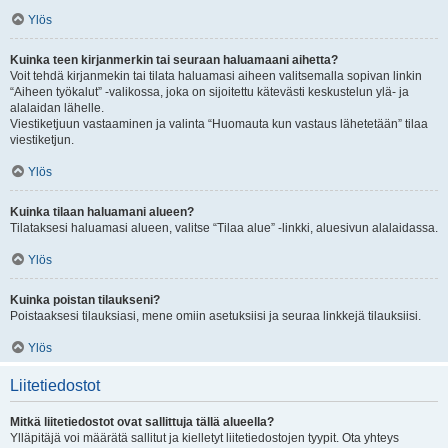
Ylös
Kuinka teen kirjanmerkin tai seuraan haluamaani aihetta?
Voit tehdä kirjanmekin tai tilata haluamasi aiheen valitsemalla sopivan linkin
“Aiheen työkalut” -valikossa, joka on sijoitettu kätevästi keskustelun ylä- ja
alalaidan lähelle.
Viestiketjuun vastaaminen ja valinta “Huomauta kun vastaus lähetetään” tilaa
viestiketjun.
Ylös
Kuinka tilaan haluamani alueen?
Tilataksesi haluamasi alueen, valitse “Tilaa alue” -linkki, aluesivun alalaidassa.
Ylös
Kuinka poistan tilaukseni?
Poistaaksesi tilauksiasi, mene omiin asetuksiisi ja seuraa linkkejä tilauksiisi.
Ylös
Liitetiedostot
Mitkä liitetiedostot ovat sallittuja tällä alueella?
Ylläpitäjä voi määrätä sallitut ja kielletyt liitetiedostojen tyypit. Ota yhteys