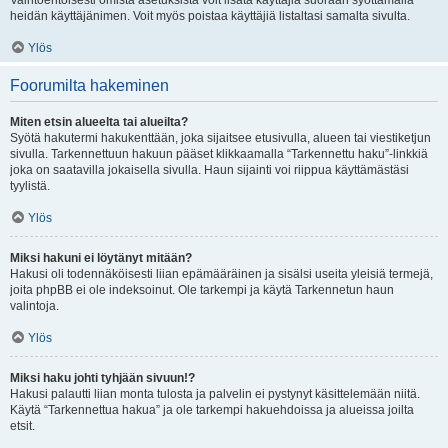
Vaihtoehtoisesti omista asetuksista voit lisätä käyttäjiä suoraan syöttämällä
heidän käyttäjänimen. Voit myös poistaa käyttäjiä listaltasi samalta sivulta.
Ylös
Foorumilta hakeminen
Miten etsin alueelta tai alueilta?
Syötä hakutermi hakukenttään, joka sijaitsee etusivulla, alueen tai viestiketjun
sivulla. Tarkennettuun hakuun pääset klikkaamalla “Tarkennettu haku”-linkkiä
joka on saatavilla jokaisella sivulla. Haun sijainti voi riippua käyttämästäsi
tyylistä.
Ylös
Miksi hakuni ei löytänyt mitään?
Hakusi oli todennäköisesti liian epämääräinen ja sisälsi useita yleisiä termejä,
joita phpBB ei ole indeksoinut. Ole tarkempi ja käytä Tarkennetun haun
valintoja.
Ylös
Miksi haku johti tyhjään sivuun!?
Hakusi palautti liian monta tulosta ja palvelin ei pystynyt käsittelemään niitä.
Käytä “Tarkennettua hakua” ja ole tarkempi hakuehdoissa ja alueissa joilta
etsit.