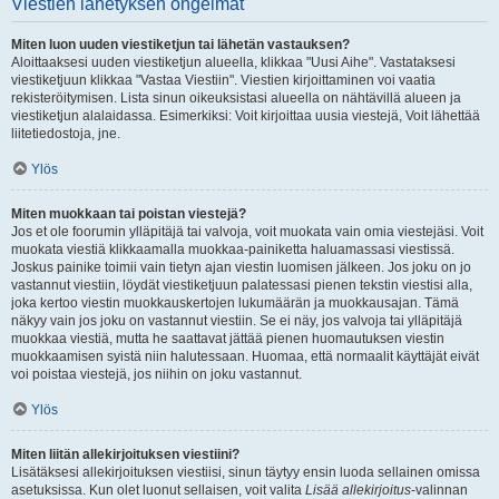
Viestien lähetyksen ongelmat
Miten luon uuden viestiketjun tai lähetän vastauksen?
Aloittaaksesi uuden viestiketjun alueella, klikkaa "Uusi Aihe". Vastataksesi
viestiketjuun klikkaa "Vastaa Viestiin". Viestien kirjoittaminen voi vaatia
rekisteröitymisen. Lista sinun oikeuksistasi alueella on nähtävillä alueen ja
viestiketjun alalaidassa. Esimerkiksi: Voit kirjoittaa uusia viestejä, Voit lähettää
liitetiedostoja, jne.
Ylös
Miten muokkaan tai poistan viestejä?
Jos et ole foorumin ylläpitäjä tai valvoja, voit muokata vain omia viestejäsi. Voit
muokata viestiä klikkaamalla muokkaa-painiketta haluamassasi viestissä.
Joskus painike toimii vain tietyn ajan viestin luomisen jälkeen. Jos joku on jo
vastannut viestiin, löydät viestiketjuun palatessasi pienen tekstin viestisi alla,
joka kertoo viestin muokkauskertojen lukumäärän ja muokkausajan. Tämä
näkyy vain jos joku on vastannut viestiin. Se ei näy, jos valvoja tai ylläpitäjä
muokkaa viestiä, mutta he saattavat jättää pienen huomautuksen viestin
muokkaamisen syistä niin halutessaan. Huomaa, että normaalit käyttäjät eivät
voi poistaa viestejä, jos niihin on joku vastannut.
Ylös
Miten liitän allekirjoituksen viestiini?
Lisätäksesi allekirjoituksen viestiisi, sinun täytyy ensin luoda sellainen omissa
asetuksissa. Kun olet luonut sellaisen, voit valita
Lisää allekirjoitus
-valinnan