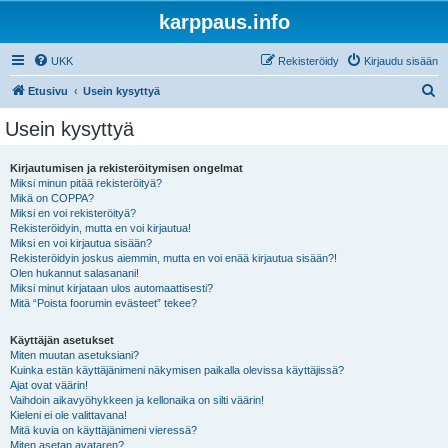
karppaus.info
UKK
Rekisteröidy
Kirjaudu sisään
E
Etusivu
Usein kysyttyä
t
Usein kysyttyä
s
i
Kirjautumisen ja rekisteröitymisen ongelmat
Miksi minun pitää rekisteröityä?
Mikä on COPPA?
Miksi en voi rekisteröityä?
Rekisteröidyin, mutta en voi kirjautua!
Miksi en voi kirjautua sisään?
Rekisteröidyin joskus aiemmin, mutta en voi enää kirjautua sisään?!
Olen hukannut salasanani!
Miksi minut kirjataan ulos automaattisesti?
Mitä “Poista foorumin evästeet” tekee?
Käyttäjän asetukset
Miten muutan asetuksiani?
Kuinka estän käyttäjänimeni näkymisen paikalla olevissa käyttäjissä?
Ajat ovat väärin!
Vaihdoin aikavyöhykkeen ja kellonaika on silti väärin!
Kieleni ei ole valittavana!
Mitä kuvia on käyttäjänimeni vieressä?
Miten asetan avataren?