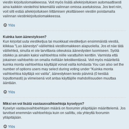
viestin kirjoituslomakkeessa. Voit myös lisätä allekirjoituksen automaattisesti
aina kaikkiin viesteihisi tekemällä valinnan omissa asetuksissa. Jos teet niin,
voit silti estää allekirjoituksen liittämisen yksittäiseen viestiin poistamalla
valinnan viestinkirjoituslomakkeessa.
Ylös
Kuinka luon äänestyksen?
Kun kirjoitat uuta viestiketjua tai muokkaat viestiketjun ensimmäistä viestiä,
klikkaa "Luo äänestys"-välilehteä viestilomakkeen alapuolella. Jos et näe tätä
välilehteä, sinulla ei ole tarvittavia oikeuksia äänestysten luomiseen. Syötä
otsikko ja ainakin kaksi vaihtoehtoa niille varattuihin kenttiin. Varmista että
jokainen vaihtoehto on omalla rivillään tekstikentässä. Voit myös määritellä
kuinka monta vaihtoehtoa käyttäjät voivat valita kohdasta You can also set the
number of options users may select during voting under “Kuinka monta
vaihtoehtoa käyttäjä voi valita”, äänestyksen kesto päivinä (0 kestää
loputtomasti) ja viimeisenä voit antaa käyttäjille mahdollisuuden muuttaa
ääntään.
Ylös
Miksi en voi lisätä vastausvaihtoehtoja kyselyyn?
Kyselyn vastausvaihtoehtojen määrä on foorumin ylläpitäjän määrittelemä. Jos
tarvitset enemmän vaihtoehtoja kuin on sallittu, ota yhteyttä foorumin
ylläpitäjään.
Ylös