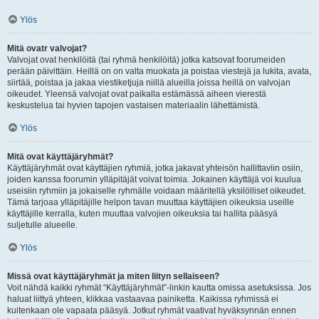
Ylös
Mitä ovatr valvojat?
Valvojat ovat henkilöitä (tai ryhmä henkilöitä) jotka katsovat foorumeiden
perään päivittäin. Heillä on on valta muokata ja poistaa viestejä ja lukita, avata,
siirtää, poistaa ja jakaa viestiketjuja niillä alueilla joissa heillä on valvojan
oikeudet. Yleensä valvojat ovat paikalla estämässä aiheen vierestä
keskustelua tai hyvien tapojen vastaisen materiaalin lähettämistä.
Ylös
Mitä ovat käyttäjäryhmät?
Käyttäjäryhmät ovat käyttäjien ryhmiä, jotka jakavat yhteisön hallittaviin osiin,
joiden kanssa foorumin ylläpitäjät voivat toimia. Jokainen käyttäjä voi kuulua
useisiin ryhmiin ja jokaiselle ryhmälle voidaan määritellä yksilölliset oikeudet.
Tämä tarjoaa ylläpitäjille helpon tavan muuttaa käyttäjien oikeuksia useille
käyttäjille kerralla, kuten muuttaa valvojien oikeuksia tai hallita pääsyä
suljetulle alueelle.
Ylös
Missä ovat käyttäjäryhmät ja miten liityn sellaiseen?
Voit nähdä kaikki ryhmät “Käyttäjäryhmät”-linkin kautta omissa asetuksissa. Jos
haluat liittyä yhteen, klikkaa vastaavaa painiketta. Kaikissa ryhmissä ei
kuitenkaan ole vapaata pääsyä. Jotkut ryhmät vaativat hyväksynnän ennen