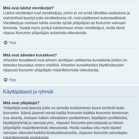
Mitä ovat lukitut viestiketjut?
Lukitut viestiketjut ovat viestiketjuja, joihin ei voi enää lähettää vastauksia ja
mahdolliset kyselyt joita viestiketjussa oli, ovat päättyneet automaattisesti.
Viestiketjuja voidaan lukita useista syistä ylläpitäjän tai foorumin valvojan
toimesta. Saatat myös pystyä lukitsemaan oman viestiketjusi, mutta tämä
riippuu foorumin ylläpitäjän antamista oikeuksista.
Ylös
Mitä ovat aiheiden kuvakkeet?
Aiheiden kuvakkeet ovat aiheen aloittajan valitsemia kuvakkeita joiden on
tarkoitus kuvastaa niiden sisältöä. Aiheiden kuvakkeiden käyttöoikeudet
riippuvat foorumin ylläpitäjän määrittelemistä oikeuksista.
Ylös
Käyttäjätasot ja ryhmät
Mitä ovat ylläpitäjät?
Ylläpitäjät ovat jäseniä joille on annettu korkeimman tason kontrolli koko
foorumiin. Nämä jäsenet voivat hallita foorumin kaikkia foorumin toiminnan
osa-alueita, mukaan lukien oikeuksien asettaminen, käyttäjien porttikiellot,
käyttäjäryhmät ja valvojat yms., riippuen foorumin perustajasta ja hänen
ylläpitäjille määrittelemistä oikeuksista. Heillä saattaa olla myös täydet
valvojan oikeudet kaikilla keskustelualueilla, riippuen foorumin perustajan
määrittelemistä asetuksista.