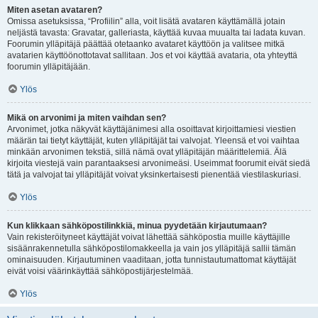
Miten asetan avataren?
Omissa asetuksissa, “Profiilin” alla, voit lisätä avataren käyttämällä jotain
neljästä tavasta: Gravatar, galleriasta, käyttää kuvaa muualta tai ladata kuvan.
Foorumin ylläpitäjä päättää otetaanko avataret käyttöön ja valitsee mitkä
avatarien käyttöönottotavat sallitaan. Jos et voi käyttää avataria, ota yhteyttä
foorumin ylläpitäjään.
Ylös
Mikä on arvonimi ja miten vaihdan sen?
Arvonimet, jotka näkyvät käyttäjänimesi alla osoittavat kirjoittamiesi viestien
määrän tai tietyt käyttäjät, kuten ylläpitäjät tai valvojat. Yleensä et voi vaihtaa
minkään arvonimen tekstiä, sillä nämä ovat ylläpitäjän määrittelemiä. Älä
kirjoita viestejä vain parantaaksesi arvonimeäsi. Useimmat foorumit eivät siedä
tätä ja valvojat tai ylläpitäjät voivat yksinkertaisesti pienentää viestilaskuriasi.
Ylös
Kun klikkaan sähköpostilinkkiä, minua pyydetään kirjautumaan?
Vain rekisteröityneet käyttäjät voivat lähettää sähköpostia muille käyttäjille
sisäänrakennetulla sähköpostilomakkeella ja vain jos ylläpitäjä sallii tämän
ominaisuuden. Kirjautuminen vaaditaan, jotta tunnistautumattomat käyttäjät
eivät voisi väärinkäyttää sähköpostijärjestelmää.
Ylös