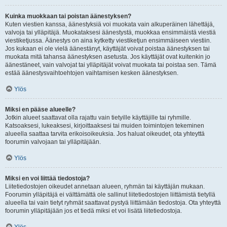
Kuinka muokkaan tai poistan äänestyksen?
Kuten viestien kanssa, äänestyksiä voi muokata vain alkuperäinen lähettäjä,
valvoja tai ylläpitäjä. Muokataksesi äänestystä, muokkaa ensimmäistä viestiä
viestiketjussa. Äänestys on aina kytketty viestiketjun ensimmäiseen viestiin.
Jos kukaan ei ole vielä äänestänyt, käyttäjät voivat poistaa äänestyksen tai
muokata mitä tahansa äänestyksen asetusta. Jos käyttäjät ovat kuitenkin jo
äänestäneet, vain valvojat tai ylläpitäjät voivat muokata tai poistaa sen. Tämä
estää äänestysvaihtoehtojen vaihtamisen kesken äänestyksen.
Ylös
Miksi en pääse alueelle?
Jotkin alueet saattavat olla rajattu vain tietyille käyttäjille tai ryhmille.
Katsoaksesi, lukeaksesi, kirjoittaaksesi tai muiden toimintojen tekeminen
alueella saattaa tarvita erikoisoikeuksia. Jos haluat oikeudet, ota yhteyttä
foorumin valvojaan tai ylläpitäjään.
Ylös
Miksi en voi liittää tiedostoja?
Liitetiedostojen oikeudet annetaan alueen, ryhmän tai käyttäjän mukaan.
Foorumin ylläpitäjä ei välttämättä ole sallinut liitetiedostojen liittämistä tietyllä
alueella tai vain tietyt ryhmät saattavat pystyä liittämään tiedostoja. Ota yhteyttä
foorumin ylläpitäjään jos et tiedä miksi et voi lisätä liitetiedostoja.