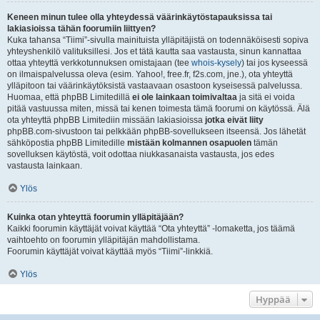
Keneen minun tulee olla yhteydessä väärinkäytöstapauksissa tai
lakiasioissa tähän foorumiin liittyen?
Kuka tahansa “Tiimi”-sivulla mainituista ylläpitäjistä on todennäköisesti sopiva
yhteyshenkilö valituksillesi. Jos et tätä kautta saa vastausta, sinun kannattaa
ottaa yhteyttä verkkotunnuksen omistajaan (tee
whois-kysely
) tai jos kyseessä
on ilmaispalvelussa oleva (esim. Yahoo!, free.fr, f2s.com, jne.), ota yhteyttä
ylläpitoon tai väärinkäytöksistä vastaavaan osastoon kyseisessä palvelussa.
Huomaa, että phpBB Limitedillä
ei ole lainkaan toimivaltaa
ja sitä ei voida
pitää vastuussa miten, missä tai kenen toimesta tämä foorumi on käytössä. Älä
ota yhteyttä phpBB Limitediin missään lakiasioissa
jotka eivät liity
phpBB.com-sivustoon tai pelkkään phpBB-sovellukseen itseensä. Jos lähetät
sähköpostia phpBB Limitedille
mistään kolmannen osapuolen
tämän
sovelluksen käytöstä, voit odottaa niukkasanaista vastausta, jos edes
vastausta lainkaan.
Ylös
Kuinka otan yhteyttä foorumin ylläpitäjään?
Kaikki foorumin käyttäjät voivat käyttää “Ota yhteyttä” -lomaketta, jos täämä
vaihtoehto on foorumin ylläpitäjän mahdollistama.
Foorumin käyttäjät voivat käyttää myös “Tiimi”-linkkiä.
Ylös
Hyppää