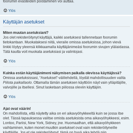
foorumin evästeiden poistaminen voi auttaa.
Ylös
Käyttäjän asetukset
Miten muutan asetuksiani?
Jos olet rekisteröitynyt käyttäjä, kaikki asetuksesi tallennetaan foorumin
tietokantaan. Muokataksesi niitä, vieraile omissa asetuksissa, johon vievä
linkki löytyy yleensä klikkaamalla käyttäjänimeäsi foorumin sivujen ylälaidassa.
Tätä kautta voit muokata asetuksiasi ja valintojasi.
Ylös
Kuinka estän käyttäjänimeni näkymisen paikalla olevissa käyttäjissä?
Omissa asetuksissasi, “Asetukset”-välilehdellä, löydät mahdollisuuden valita
Piilota paikallaolo
. Ottamalla tämän asetuksen käyttöön näyt vain ylläpitäjille,
valvojille ja itsellesi. Sinut lasketaan piilossa oleviin käyttäjiin.
Ylös
Ajat ovat väärin!
On mahdollista, että näytetty aika on eri aikavyöhykkeeltä kuin se jossa itse
olet. Tässä tapauksessa valitse omista asetuksista oma aikavyöhykkeesi, esim.
Lontoo, Pariisi, New York, Sidney, jne. Huomaathan, että aikavyöhykkeen
vaihtaminen, kuten monet muutkin asetukset ovat vain rekisteröityneille
käyttäjille. Jos et ole rekisteröitynyt, tämä on hyvä aika tehdä niin.