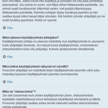
kuin voit liittyä. Jotkut voivat olla suljettuja ja joissakin voi olla jopa piilotettuja
jäsenyyksiä. Jos ryhmä on avoin, voit liittyä siihen klikkaamalla painiketta. Jos
ryhmä vaatii hyväksynnän liittymistä varten, voit pyytää liittymislupaa
klikkaamalla painiketta. Ryhmän johtajan täytyy hyväksyä pyyntösi ja hän
saattaa kysyä miksi haluat liittyä ryhmään. Älä häiriköi ryhmän ylläpitäjiä jos he
eivät hyväksy pyyntöäsi. Heillä on syynsä.
Ylös
Miten pääsen käyttäjäryhmän johtajaksi?
Käyttäjäryhmän johtaja on yleensä määritelty, kun käyttäjäryhmät on alunperin
luotu ylläpitäjän toimesta. Jos haluat luoda käyttäjäryhmän, ensimmäinen
yhteyshenkilösi tulisi olla ylläpitäjä. Kokeile yksityisviestin lähettämistä.
Ylös
Miksi jotkut käyttäjäryhmät näkyvät eri väreillä?
Foorumin ylläpitäjä voi määritellä tietyn käyttäjäryhmän jäsenille värin joka
helpottaa kyseisen käyttäjäryhmän jäsenten tunnistamista.
Ylös
Mikä on “oletusryhmä”?
Jos olet useamman kuin yhden käyttäjäryhmän jäsen, oletusryhmääsi
käytetään määriteltäessä sinun kohdallasi käytettävää ryhmäväriä ja titteliä.
Foorumin ylläpitäjä saattaa antaa sinulle oikeudet vaihtaa oletusryhmääsi
omista asetuksista.