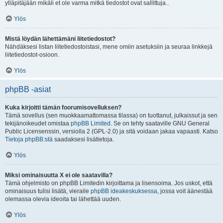
ylläpitäjään mikäli et ole varma mitkä tiedostot ovat sallittuja..
Ylös
Mistä löydän lähettämäni liitetiedostot?
Nähdäksesi listan liitetiedostoistasi, mene omiin asetuksiin ja seuraa linkkejä
liitetiedostot-osioon.
Ylös
phpBB -asiat
Kuka kirjoitti tämän foorumisovelluksen?
Tämä sovellus (sen muokkaamattomassa tilassa) on tuottanut, julkaissut ja sen
tekijänoikeudet omistaa
phpBB Limited
. Se on tehty saataville GNU General
Public Licensenssin, versiolla 2 (GPL-2.0) ja sitä voidaan jakaa vapaasti. Katso
Tietoja phpBB:stä
saadaksesi lisätietoja.
Ylös
Miksi ominaisuutta X ei ole saatavilla?
Tämä ohjelmisto on phpBB Limitedin kirjoittama ja lisensoima. Jos uskot, että
ominaisuus tulisi lisätä, vieraile
phpBB ideakeskuksessa
, jossa voit äänestää
olemassa olevia ideoita tai lähettää uuden.
Ylös