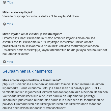
Ylös
Miten etsin käyttäjiä?
Vieraile “Käyttäjät”-sivulla ja klikkaa “Etsi käyttäjä”-linkkiä.
Ylös
Miten löydän omat viestini ja viestiketjuni?
Omat viestisi näet klikkaamalla “Katso omia viestejäsi”-linkkiä omissa
asetuksissa tai klikkaamalla “Etsi käyttäjän viesteistä”-linkkiä omalla
profiilisivullasi tai klikkaamalla “Pikalinkit”-valikkoa foorumin ylälaidassa.
Etsiäksesi omia viestiketjuja, käytä tarkennettua hakua ja täytä sen hakuehdot
haluamallasi tavalla.
Ylös
Seuraaminen ja kirjanmerkit
Mikä ero on kirjanmerkillä ja tilaamisella?
phpBB 3.0 -versiossa aiheiden kirjanmerkit toimivat kuten internet-selaimen
kirjanmerkit. Sinua ei huomautettu jos aiheeseen tuli päivitys. phpBB 3.1 -
versiosta lähtien kirjanmerkit toimivat samaan tapaan kuin aiheiden tilaaminen.
Voit saada ilmoituksen kun aihe josta sinulla on kirjanmerkki päivittyy.
Tilaaminen puolestaan huomauttaa sinua kun aiheeseen tai foorumiin tulee
päivitys. Huomautusten asetukset ja tilausten asetukset voidaan määrittää
omissa asetuksissa kohdassa “Omat asetukset”.