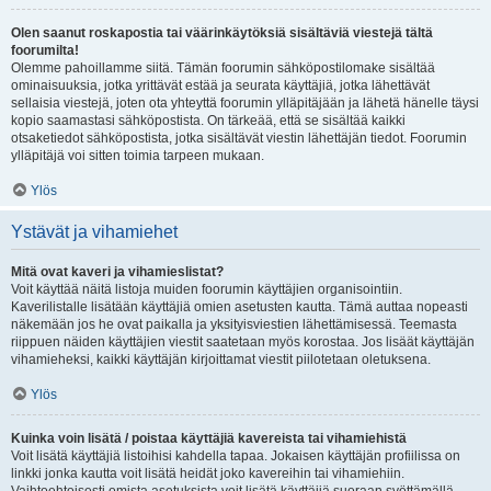
Olen saanut roskapostia tai väärinkäytöksiä sisältäviä viestejä tältä
foorumilta!
Olemme pahoillamme siitä. Tämän foorumin sähköpostilomake sisältää
ominaisuuksia, jotka yrittävät estää ja seurata käyttäjiä, jotka lähettävät
sellaisia viestejä, joten ota yhteyttä foorumin ylläpitäjään ja lähetä hänelle täysi
kopio saamastasi sähköpostista. On tärkeää, että se sisältää kaikki
otsaketiedot sähköpostista, jotka sisältävät viestin lähettäjän tiedot. Foorumin
ylläpitäjä voi sitten toimia tarpeen mukaan.
Ylös
Ystävät ja vihamiehet
Mitä ovat kaveri ja vihamieslistat?
Voit käyttää näitä listoja muiden foorumin käyttäjien organisointiin.
Kaverilistalle lisätään käyttäjiä omien asetusten kautta. Tämä auttaa nopeasti
näkemään jos he ovat paikalla ja yksityisviestien lähettämisessä. Teemasta
riippuen näiden käyttäjien viestit saatetaan myös korostaa. Jos lisäät käyttäjän
vihamieheksi, kaikki käyttäjän kirjoittamat viestit piilotetaan oletuksena.
Ylös
Kuinka voin lisätä / poistaa käyttäjiä kavereista tai vihamiehistä
Voit lisätä käyttäjiä listoihisi kahdella tapaa. Jokaisen käyttäjän profiilissa on
linkki jonka kautta voit lisätä heidät joko kavereihin tai vihamiehiin.