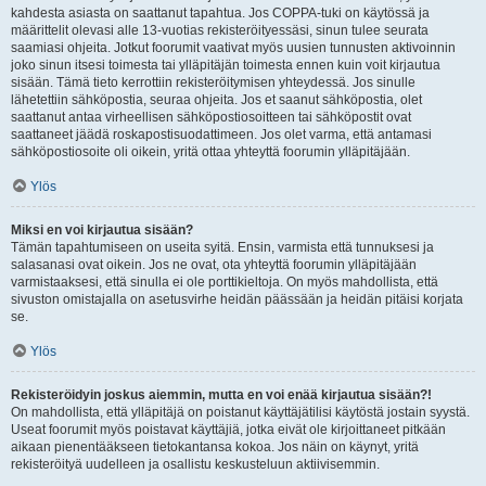
kahdesta asiasta on saattanut tapahtua. Jos COPPA-tuki on käytössä ja
määrittelit olevasi alle 13-vuotias rekisteröityessäsi, sinun tulee seurata
saamiasi ohjeita. Jotkut foorumit vaativat myös uusien tunnusten aktivoinnin
joko sinun itsesi toimesta tai ylläpitäjän toimesta ennen kuin voit kirjautua
sisään. Tämä tieto kerrottiin rekisteröitymisen yhteydessä. Jos sinulle
lähetettiin sähköpostia, seuraa ohjeita. Jos et saanut sähköpostia, olet
saattanut antaa virheellisen sähköpostiosoitteen tai sähköpostit ovat
saattaneet jäädä roskapostisuodattimeen. Jos olet varma, että antamasi
sähköpostiosoite oli oikein, yritä ottaa yhteyttä foorumin ylläpitäjään.
Ylös
Miksi en voi kirjautua sisään?
Tämän tapahtumiseen on useita syitä. Ensin, varmista että tunnuksesi ja
salasanasi ovat oikein. Jos ne ovat, ota yhteyttä foorumin ylläpitäjään
varmistaaksesi, että sinulla ei ole porttikieltoja. On myös mahdollista, että
sivuston omistajalla on asetusvirhe heidän päässään ja heidän pitäisi korjata
se.
Ylös
Rekisteröidyin joskus aiemmin, mutta en voi enää kirjautua sisään?!
On mahdollista, että ylläpitäjä on poistanut käyttäjätilisi käytöstä jostain syystä.
Useat foorumit myös poistavat käyttäjiä, jotka eivät ole kirjoittaneet pitkään
aikaan pienentääkseen tietokantansa kokoa. Jos näin on käynyt, yritä
rekisteröityä uudelleen ja osallistu keskusteluun aktiivisemmin.