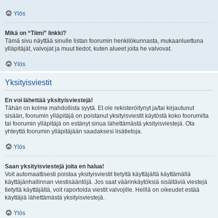
Ylös
Mikä on “Tiimi” linkki?
Tämä sivu näyttää sinulle listan foorumin henkilökunnasta, mukaanluettuna
ylläpitäjät, valvojat ja muut tiedot, kuten alueet joita he valvovat.
Ylös
Yksityisviestit
En voi lähettää yksityisviestejä!
Tähän on kolme mahdollista syytä. Et ole rekisteröitynyt ja/tai kirjautunut
sisään, foorumin ylläpitäjä on poistanut yksityisviestit käytöstä koko foorumilta
tai foorumin ylläpitäjä on estänyt sinua lähettämästä yksityisviestejä. Ota
yhteyttä foorumin ylläpitäjään saadaksesi lisätietoja.
Ylös
Saan yksityisviestejä joita en halua!
Voit automaattisesti poistaa yksityisviestit tietyltä käyttäjältä käyttämällä
käyttäjänhallinnan viestisääntöjä. Jos saat väärinkäytöksiä sisältäviä viestejä
tietyltä käyttäjältä, voit raportoida viestit valvojille. Heillä on oikeudet estää
käyttäjiä lähettämästä yksityisviestejä.
Ylös