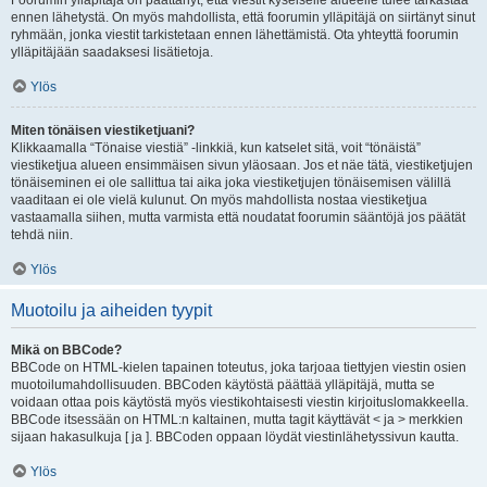
Foorumin ylläpitäjä on päättänyt, että viestit kyseiselle alueelle tulee tarkastaa
ennen lähetystä. On myös mahdollista, että foorumin ylläpitäjä on siirtänyt sinut
ryhmään, jonka viestit tarkistetaan ennen lähettämistä. Ota yhteyttä foorumin
ylläpitäjään saadaksesi lisätietoja.
Ylös
Miten tönäisen viestiketjuani?
Klikkaamalla “Tönaise viestiä” -linkkiä, kun katselet sitä, voit “tönäistä”
viestiketjua alueen ensimmäisen sivun yläosaan. Jos et näe tätä, viestiketjujen
tönäiseminen ei ole sallittua tai aika joka viestiketjujen tönäisemisen välillä
vaaditaan ei ole vielä kulunut. On myös mahdollista nostaa viestiketjua
vastaamalla siihen, mutta varmista että noudatat foorumin sääntöjä jos päätät
tehdä niin.
Ylös
Muotoilu ja aiheiden tyypit
Mikä on BBCode?
BBCode on HTML-kielen tapainen toteutus, joka tarjoaa tiettyjen viestin osien
muotoilumahdollisuuden. BBCoden käytöstä päättää ylläpitäjä, mutta se
voidaan ottaa pois käytöstä myös viestikohtaisesti viestin kirjoituslomakkeella.
BBCode itsessään on HTML:n kaltainen, mutta tagit käyttävät < ja > merkkien
sijaan hakasulkuja [ ja ]. BBCoden oppaan löydät viestinlähetyssivun kautta.
Ylös