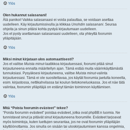
Ylös
Olen hukannut salasanani!
Älä panikoi! Vaikka salasanaasi ei voida palauttaa, se voidaan asettaa
uudelleen. Käy kirjautumissivulla ja klikkaa
Unohdin salasanani
. Seuraa
ohjeita ja sinun pitäisi kohta pystyä kirjautumaan uudelleen.
Jos et pysty asettamaan salasanaasi uudelleen, ota yhteyttä foorumin
ylläpitäjään.
Ylös
Miksi minut kirjataan ulos automaattisesti?
Jos et valitse
Muista minut
-laatikkoa kirjautuessasi, foorumi pitää sinut
kirjautuneena ennalta määritellyn ajan. Tämä estää muita väärinkäyttämästä
tunnuksiasi. Pysyäksesi kirjautuneena, valitse
Muista minut
-valinta
kirjautuessasi. Tämä ei ole suositeltavaa, jos käytät foorumia jaetulta koneelta,
esim. kirjastossa, nettikahvilassa tai koulun tietokoneluokassa. Jos et näe tätä
valintaa, foorumin ylläpitäjä on estänyt tämän toiminnon käyttämisen.
Ylös
Mitä “Poista foorumin evästeet” tekee?
“Poista foorumin evästeet” poistaa evästeet, jotka ovat phpBB:n luomia. Ne
tunnistavat sinut ja pitävät sinut kirjautuneena foorumille. Evästeet tarjoavat
myös toimintoja, kuten luettujen seurantaa, jos ne ovat foorumin ylläpitäjän
käyttöönottamia. Jos sinulla on sisään tai uloskirjautumisen kanssa ongelmia,