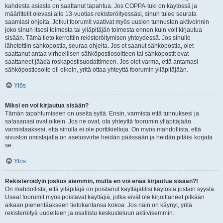
kahdesta asiasta on saattanut tapahtua. Jos COPPA-tuki on käytössä ja
määrittelit olevasi alle 13-vuotias rekisteröityessäsi, sinun tulee seurata
saamiasi ohjeita. Jotkut foorumit vaativat myös uusien tunnusten aktivoinnin
joko sinun itsesi toimesta tai ylläpitäjän toimesta ennen kuin voit kirjautua
sisään. Tämä tieto kerrottiin rekisteröitymisen yhteydessä. Jos sinulle
lähetettiin sähköpostia, seuraa ohjeita. Jos et saanut sähköpostia, olet
saattanut antaa virheellisen sähköpostiosoitteen tai sähköpostit ovat
saattaneet jäädä roskapostisuodattimeen. Jos olet varma, että antamasi
sähköpostiosoite oli oikein, yritä ottaa yhteyttä foorumin ylläpitäjään.
Ylös
Miksi en voi kirjautua sisään?
Tämän tapahtumiseen on useita syitä. Ensin, varmista että tunnuksesi ja
salasanasi ovat oikein. Jos ne ovat, ota yhteyttä foorumin ylläpitäjään
varmistaaksesi, että sinulla ei ole porttikieltoja. On myös mahdollista, että
sivuston omistajalla on asetusvirhe heidän päässään ja heidän pitäisi korjata
se.
Ylös
Rekisteröidyin joskus aiemmin, mutta en voi enää kirjautua sisään?!
On mahdollista, että ylläpitäjä on poistanut käyttäjätilisi käytöstä jostain syystä.
Useat foorumit myös poistavat käyttäjiä, jotka eivät ole kirjoittaneet pitkään
aikaan pienentääkseen tietokantansa kokoa. Jos näin on käynyt, yritä
rekisteröityä uudelleen ja osallistu keskusteluun aktiivisemmin.