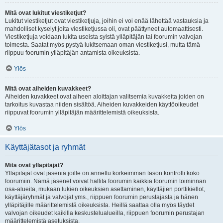
Mitä ovat lukitut viestiketjut?
Lukitut viestiketjut ovat viestiketjuja, joihin ei voi enää lähettää vastauksia ja
mahdolliset kyselyt joita viestiketjussa oli, ovat päättyneet automaattisesti.
Viestiketjuja voidaan lukita useista syistä ylläpitäjän tai foorumin valvojan
toimesta. Saatat myös pystyä lukitsemaan oman viestiketjusi, mutta tämä
riippuu foorumin ylläpitäjän antamista oikeuksista.
Ylös
Mitä ovat aiheiden kuvakkeet?
Aiheiden kuvakkeet ovat aiheen aloittajan valitsemia kuvakkeita joiden on
tarkoitus kuvastaa niiden sisältöä. Aiheiden kuvakkeiden käyttöoikeudet
riippuvat foorumin ylläpitäjän määrittelemistä oikeuksista.
Ylös
Käyttäjätasot ja ryhmät
Mitä ovat ylläpitäjät?
Ylläpitäjät ovat jäseniä joille on annettu korkeimman tason kontrolli koko
foorumiin. Nämä jäsenet voivat hallita foorumin kaikkia foorumin toiminnan
osa-alueita, mukaan lukien oikeuksien asettaminen, käyttäjien porttikiellot,
käyttäjäryhmät ja valvojat yms., riippuen foorumin perustajasta ja hänen
ylläpitäjille määrittelemistä oikeuksista. Heillä saattaa olla myös täydet
valvojan oikeudet kaikilla keskustelualueilla, riippuen foorumin perustajan
määrittelemistä asetuksista.