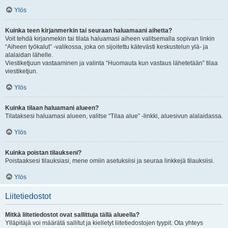
Ylös
Kuinka teen kirjanmerkin tai seuraan haluamaani aihetta?
Voit tehdä kirjanmekin tai tilata haluamasi aiheen valitsemalla sopivan linkin
“Aiheen työkalut” -valikossa, joka on sijoitettu kätevästi keskustelun ylä- ja
alalaidan lähelle.
Viestiketjuun vastaaminen ja valinta “Huomauta kun vastaus lähetetään” tilaa
viestiketjun.
Ylös
Kuinka tilaan haluamani alueen?
Tilataksesi haluamasi alueen, valitse “Tilaa alue” -linkki, aluesivun alalaidassa.
Ylös
Kuinka poistan tilaukseni?
Poistaaksesi tilauksiasi, mene omiin asetuksiisi ja seuraa linkkejä tilauksiisi.
Ylös
Liitetiedostot
Mitkä liitetiedostot ovat sallittuja tällä alueella?
Ylläpitäjä voi määrätä sallitut ja kielletyt liitetiedostojen tyypit. Ota yhteys