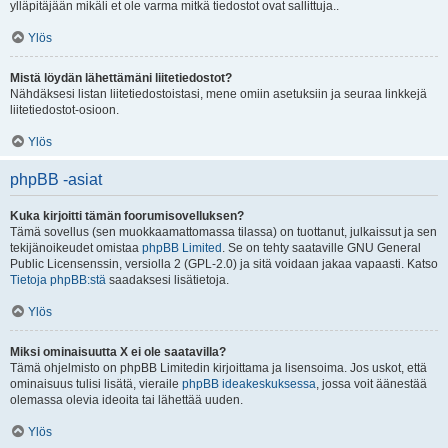
ylläpitäjään mikäli et ole varma mitkä tiedostot ovat sallittuja..
Ylös
Mistä löydän lähettämäni liitetiedostot?
Nähdäksesi listan liitetiedostoistasi, mene omiin asetuksiin ja seuraa linkkejä
liitetiedostot-osioon.
Ylös
phpBB -asiat
Kuka kirjoitti tämän foorumisovelluksen?
Tämä sovellus (sen muokkaamattomassa tilassa) on tuottanut, julkaissut ja sen
tekijänoikeudet omistaa
phpBB Limited
. Se on tehty saataville GNU General
Public Licensenssin, versiolla 2 (GPL-2.0) ja sitä voidaan jakaa vapaasti. Katso
Tietoja phpBB:stä
saadaksesi lisätietoja.
Ylös
Miksi ominaisuutta X ei ole saatavilla?
Tämä ohjelmisto on phpBB Limitedin kirjoittama ja lisensoima. Jos uskot, että
ominaisuus tulisi lisätä, vieraile
phpBB ideakeskuksessa
, jossa voit äänestää
olemassa olevia ideoita tai lähettää uuden.
Ylös