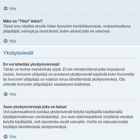
Ylös
Mikä on “Tiimi” linkki?
Tämä sivu näyttää sinulle listan foorumin henkilökunnasta, mukaanluettuna
ylläpitäjät, valvojat ja muut tiedot, kuten alueet joita he valvovat.
Ylös
Yksityisviestit
En voi lähettää yksityisviestejä!
Tähän on kolme mahdollista syytä. Et ole rekisteröitynyt ja/tai kirjautunut
sisään, foorumin ylläpitäjä on poistanut yksityisviestit käytöstä koko foorumilta
tai foorumin ylläpitäjä on estänyt sinua lähettämästä yksityisviestejä. Ota
yhteyttä foorumin ylläpitäjään saadaksesi lisätietoja.
Ylös
Saan yksityisviestejä joita en halua!
Voit automaattisesti poistaa yksityisviestit tietyltä käyttäjältä käyttämällä
käyttäjänhallinnan viestisääntöjä. Jos saat väärinkäytöksiä sisältäviä viestejä
tietyltä käyttäjältä, voit raportoida viestit valvojille. Heillä on oikeudet estää
käyttäjiä lähettämästä yksityisviestejä.
Ylös