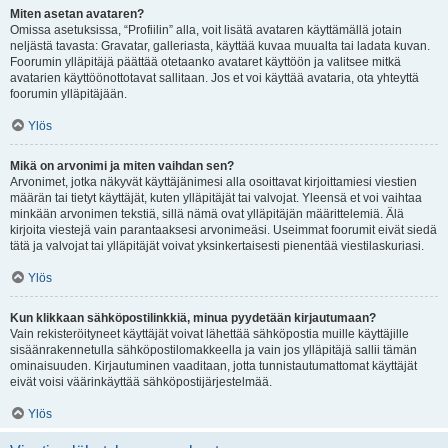
Miten asetan avataren?
Omissa asetuksissa, “Profiilin” alla, voit lisätä avataren käyttämällä jotain
neljästä tavasta: Gravatar, galleriasta, käyttää kuvaa muualta tai ladata kuvan.
Foorumin ylläpitäjä päättää otetaanko avataret käyttöön ja valitsee mitkä
avatarien käyttöönottotavat sallitaan. Jos et voi käyttää avataria, ota yhteyttä
foorumin ylläpitäjään.
Ylös
Mikä on arvonimi ja miten vaihdan sen?
Arvonimet, jotka näkyvät käyttäjänimesi alla osoittavat kirjoittamiesi viestien
määrän tai tietyt käyttäjät, kuten ylläpitäjät tai valvojat. Yleensä et voi vaihtaa
minkään arvonimen tekstiä, sillä nämä ovat ylläpitäjän määrittelemiä. Älä
kirjoita viestejä vain parantaaksesi arvonimeäsi. Useimmat foorumit eivät siedä
tätä ja valvojat tai ylläpitäjät voivat yksinkertaisesti pienentää viestilaskuriasi.
Ylös
Kun klikkaan sähköpostilinkkiä, minua pyydetään kirjautumaan?
Vain rekisteröityneet käyttäjät voivat lähettää sähköpostia muille käyttäjille
sisäänrakennetulla sähköpostilomakkeella ja vain jos ylläpitäjä sallii tämän
ominaisuuden. Kirjautuminen vaaditaan, jotta tunnistautumattomat käyttäjät
eivät voisi väärinkäyttää sähköpostijärjestelmää.
Ylös