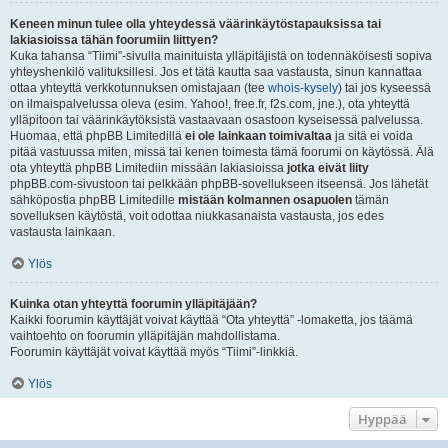
Keneen minun tulee olla yhteydessä väärinkäytöstapauksissa tai
lakiasioissa tähän foorumiin liittyen?
Kuka tahansa “Tiimi”-sivulla mainituista ylläpitäjistä on todennäköisesti sopiva
yhteyshenkilö valituksillesi. Jos et tätä kautta saa vastausta, sinun kannattaa
ottaa yhteyttä verkkotunnuksen omistajaan (tee
whois-kysely
) tai jos kyseessä
on ilmaispalvelussa oleva (esim. Yahoo!, free.fr, f2s.com, jne.), ota yhteyttä
ylläpitoon tai väärinkäytöksistä vastaavaan osastoon kyseisessä palvelussa.
Huomaa, että phpBB Limitedillä
ei ole lainkaan toimivaltaa
ja sitä ei voida
pitää vastuussa miten, missä tai kenen toimesta tämä foorumi on käytössä. Älä
ota yhteyttä phpBB Limitediin missään lakiasioissa
jotka eivät liity
phpBB.com-sivustoon tai pelkkään phpBB-sovellukseen itseensä. Jos lähetät
sähköpostia phpBB Limitedille
mistään kolmannen osapuolen
tämän
sovelluksen käytöstä, voit odottaa niukkasanaista vastausta, jos edes
vastausta lainkaan.
Ylös
Kuinka otan yhteyttä foorumin ylläpitäjään?
Kaikki foorumin käyttäjät voivat käyttää “Ota yhteyttä” -lomaketta, jos täämä
vaihtoehto on foorumin ylläpitäjän mahdollistama.
Foorumin käyttäjät voivat käyttää myös “Tiimi”-linkkiä.
Ylös
Hyppää