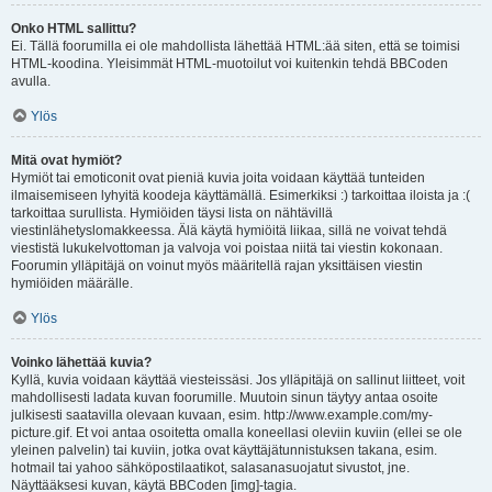
Onko HTML sallittu?
Ei. Tällä foorumilla ei ole mahdollista lähettää HTML:ää siten, että se toimisi
HTML-koodina. Yleisimmät HTML-muotoilut voi kuitenkin tehdä BBCoden
avulla.
Ylös
Mitä ovat hymiöt?
Hymiöt tai emoticonit ovat pieniä kuvia joita voidaan käyttää tunteiden
ilmaisemiseen lyhyitä koodeja käyttämällä. Esimerkiksi :) tarkoittaa iloista ja :(
tarkoittaa surullista. Hymiöiden täysi lista on nähtävillä
viestinlähetyslomakkeessa. Älä käytä hymiöitä liikaa, sillä ne voivat tehdä
viestistä lukukelvottoman ja valvoja voi poistaa niitä tai viestin kokonaan.
Foorumin ylläpitäjä on voinut myös määritellä rajan yksittäisen viestin
hymiöiden määrälle.
Ylös
Voinko lähettää kuvia?
Kyllä, kuvia voidaan käyttää viesteissäsi. Jos ylläpitäjä on sallinut liitteet, voit
mahdollisesti ladata kuvan foorumille. Muutoin sinun täytyy antaa osoite
julkisesti saatavilla olevaan kuvaan, esim. http://www.example.com/my-
picture.gif. Et voi antaa osoitetta omalla koneellasi oleviin kuviin (ellei se ole
yleinen palvelin) tai kuviin, jotka ovat käyttäjätunnistuksen takana, esim.
hotmail tai yahoo sähköpostilaatikot, salasanasuojatut sivustot, jne.
Näyttääksesi kuvan, käytä BBCoden [img]-tagia.