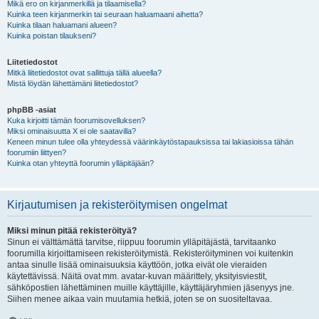
Mikä ero on kirjanmerkillä ja tilaamisella?
Kuinka teen kirjanmerkin tai seuraan haluamaani aihetta?
Kuinka tilaan haluamani alueen?
Kuinka poistan tilaukseni?
Liitetiedostot
Mitkä liitetiedostot ovat sallittuja tällä alueella?
Mistä löydän lähettämäni liitetiedostot?
phpBB -asiat
Kuka kirjoitti tämän foorumisovelluksen?
Miksi ominaisuutta X ei ole saatavilla?
Keneen minun tulee olla yhteydessä väärinkäytöstapauksissa tai lakiasioissa tähän
foorumiin liittyen?
Kuinka otan yhteyttä foorumin ylläpitäjään?
Kirjautumisen ja rekisteröitymisen ongelmat
Miksi minun pitää rekisteröityä?
Sinun ei välttämättä tarvitse, riippuu foorumin ylläpitäjästä, tarvitaanko
foorumilla kirjoittamiseen rekisteröitymistä. Rekisteröityminen voi kuitenkin
antaa sinulle lisää ominaisuuksia käyttöön, jotka eivät ole vieraiden
käytettävissä. Näitä ovat mm. avatar-kuvan määrittely, yksityisviestit,
sähköpostien lähettäminen muille käyttäjille, käyttäjäryhmien jäsenyys jne.
Siihen menee aikaa vain muutamia hetkiä, joten se on suositeltavaa.