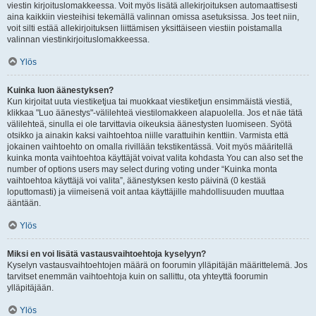
viestin kirjoituslomakkeessa. Voit myös lisätä allekirjoituksen automaattisesti
aina kaikkiin viesteihisi tekemällä valinnan omissa asetuksissa. Jos teet niin,
voit silti estää allekirjoituksen liittämisen yksittäiseen viestiin poistamalla
valinnan viestinkirjoituslomakkeessa.
Ylös
Kuinka luon äänestyksen?
Kun kirjoitat uuta viestiketjua tai muokkaat viestiketjun ensimmäistä viestiä,
klikkaa "Luo äänestys"-välilehteä viestilomakkeen alapuolella. Jos et näe tätä
välilehteä, sinulla ei ole tarvittavia oikeuksia äänestysten luomiseen. Syötä
otsikko ja ainakin kaksi vaihtoehtoa niille varattuihin kenttiin. Varmista että
jokainen vaihtoehto on omalla rivillään tekstikentässä. Voit myös määritellä
kuinka monta vaihtoehtoa käyttäjät voivat valita kohdasta You can also set the
number of options users may select during voting under “Kuinka monta
vaihtoehtoa käyttäjä voi valita”, äänestyksen kesto päivinä (0 kestää
loputtomasti) ja viimeisenä voit antaa käyttäjille mahdollisuuden muuttaa
ääntään.
Ylös
Miksi en voi lisätä vastausvaihtoehtoja kyselyyn?
Kyselyn vastausvaihtoehtojen määrä on foorumin ylläpitäjän määrittelemä. Jos
tarvitset enemmän vaihtoehtoja kuin on sallittu, ota yhteyttä foorumin
ylläpitäjään.
Ylös