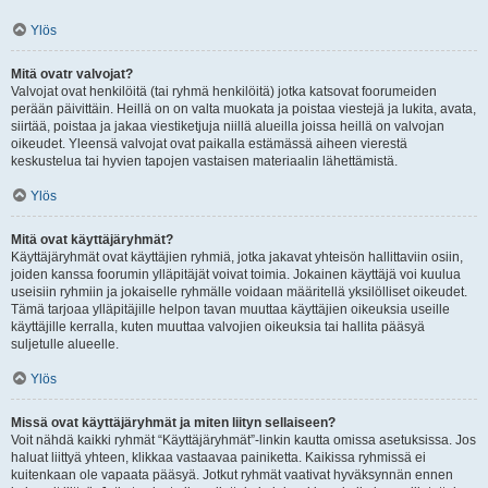
Ylös
Mitä ovatr valvojat?
Valvojat ovat henkilöitä (tai ryhmä henkilöitä) jotka katsovat foorumeiden
perään päivittäin. Heillä on on valta muokata ja poistaa viestejä ja lukita, avata,
siirtää, poistaa ja jakaa viestiketjuja niillä alueilla joissa heillä on valvojan
oikeudet. Yleensä valvojat ovat paikalla estämässä aiheen vierestä
keskustelua tai hyvien tapojen vastaisen materiaalin lähettämistä.
Ylös
Mitä ovat käyttäjäryhmät?
Käyttäjäryhmät ovat käyttäjien ryhmiä, jotka jakavat yhteisön hallittaviin osiin,
joiden kanssa foorumin ylläpitäjät voivat toimia. Jokainen käyttäjä voi kuulua
useisiin ryhmiin ja jokaiselle ryhmälle voidaan määritellä yksilölliset oikeudet.
Tämä tarjoaa ylläpitäjille helpon tavan muuttaa käyttäjien oikeuksia useille
käyttäjille kerralla, kuten muuttaa valvojien oikeuksia tai hallita pääsyä
suljetulle alueelle.
Ylös
Missä ovat käyttäjäryhmät ja miten liityn sellaiseen?
Voit nähdä kaikki ryhmät “Käyttäjäryhmät”-linkin kautta omissa asetuksissa. Jos
haluat liittyä yhteen, klikkaa vastaavaa painiketta. Kaikissa ryhmissä ei
kuitenkaan ole vapaata pääsyä. Jotkut ryhmät vaativat hyväksynnän ennen