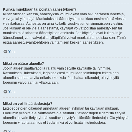
Kuinka muokkaan tai poistan äänestyksen?
Kuten viestien kanssa, äänestyksiä voi muokata vain alkuperäinen lähettäjä,
valvoja tai ylläpitäjä. Muokataksesi äänestystä, muokkaa ensimmäistä viestiä
viestiketjussa. Äänestys on aina kytketty viestiketjun ensimmäiseen viestiin.
Jos kukaan ei ole vielä äänestänyt, käyttäjät voivat poistaa äänestyksen tai
muokata mitä tahansa äänestyksen asetusta. Jos käyttäjät ovat kuitenkin jo
äänestäneet, vain valvojat tai ylläpitäjät voivat muokata tai poistaa sen. Tämä
estää äänestysvaihtoehtojen vaihtamisen kesken äänestyksen.
Ylös
Miksi en pääse alueelle?
Jotkin alueet saattavat olla rajattu vain tietyille käyttäjille tai ryhmille.
Katsoaksesi, lukeaksesi, kirjoittaaksesi tai muiden toimintojen tekeminen
alueella saattaa tarvita erikoisoikeuksia. Jos haluat oikeudet, ota yhteyttä
foorumin valvojaan tai ylläpitäjään.
Ylös
Miksi en voi liittää tiedostoja?
Liitetiedostojen oikeudet annetaan alueen, ryhmän tai käyttäjän mukaan.
Foorumin ylläpitäjä ei välttämättä ole sallinut liitetiedostojen liittämistä tietyllä
alueella tai vain tietyt ryhmät saattavat pystyä liittämään tiedostoja. Ota yhteyttä
foorumin ylläpitäjään jos et tiedä miksi et voi lisätä liitetiedostoja.