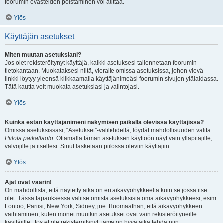
foorumin evästeiden poistaminen voi auttaa.
Ylös
Käyttäjän asetukset
Miten muutan asetuksiani?
Jos olet rekisteröitynyt käyttäjä, kaikki asetuksesi tallennetaan foorumin
tietokantaan. Muokataksesi niitä, vieraile omissa asetuksissa, johon vievä
linkki löytyy yleensä klikkaamalla käyttäjänimeäsi foorumin sivujen ylälaidassa.
Tätä kautta voit muokata asetuksiasi ja valintojasi.
Ylös
Kuinka estän käyttäjänimeni näkymisen paikalla olevissa käyttäjissä?
Omissa asetuksissasi, “Asetukset”-välilehdellä, löydät mahdollisuuden valita
Piilota paikallaolo
. Ottamalla tämän asetuksen käyttöön näyt vain ylläpitäjille,
valvojille ja itsellesi. Sinut lasketaan piilossa oleviin käyttäjiin.
Ylös
Ajat ovat väärin!
On mahdollista, että näytetty aika on eri aikavyöhykkeeltä kuin se jossa itse
olet. Tässä tapauksessa valitse omista asetuksista oma aikavyöhykkeesi, esim.
Lontoo, Pariisi, New York, Sidney, jne. Huomaathan, että aikavyöhykkeen
vaihtaminen, kuten monet muutkin asetukset ovat vain rekisteröityneille
käyttäjille. Jos et ole rekisteröitynyt, tämä on hyvä aika tehdä niin.