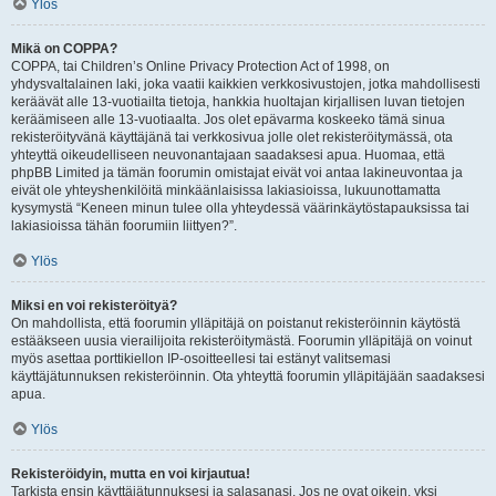
Ylös
Mikä on COPPA?
COPPA, tai Children’s Online Privacy Protection Act of 1998, on
yhdysvaltalainen laki, joka vaatii kaikkien verkkosivustojen, jotka mahdollisesti
keräävät alle 13-vuotiailta tietoja, hankkia huoltajan kirjallisen luvan tietojen
keräämiseen alle 13-vuotiaalta. Jos olet epävarma koskeeko tämä sinua
rekisteröityvänä käyttäjänä tai verkkosivua jolle olet rekisteröitymässä, ota
yhteyttä oikeudelliseen neuvonantajaan saadaksesi apua. Huomaa, että
phpBB Limited ja tämän foorumin omistajat eivät voi antaa lakineuvontaa ja
eivät ole yhteyshenkilöitä minkäänlaisissa lakiasioissa, lukuunottamatta
kysymystä “Keneen minun tulee olla yhteydessä väärinkäytöstapauksissa tai
lakiasioissa tähän foorumiin liittyen?”.
Ylös
Miksi en voi rekisteröityä?
On mahdollista, että foorumin ylläpitäjä on poistanut rekisteröinnin käytöstä
estääkseen uusia vierailijoita rekisteröitymästä. Foorumin ylläpitäjä on voinut
myös asettaa porttikiellon IP-osoitteellesi tai estänyt valitsemasi
käyttäjätunnuksen rekisteröinnin. Ota yhteyttä foorumin ylläpitäjään saadaksesi
apua.
Ylös
Rekisteröidyin, mutta en voi kirjautua!
Tarkista ensin käyttäjätunnuksesi ja salasanasi. Jos ne ovat oikein, yksi