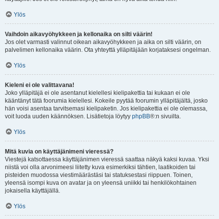
Ylös
Vaihdoin aikavyöhykkeen ja kellonaika on silti väärin!
Jos olet varmasti valinnut oikean aikavyöhykkeen ja aika on silti väärin, on
palvelimen kellonaika väärin. Ota yhteyttä ylläpitäjään korjataksesi ongelman.
Ylös
Kieleni ei ole valittavana!
Joko ylläpitäjä ei ole asentanut kielellesi kielipakettia tai kukaan ei ole
kääntänyt tätä foorumia kielellesi. Kokeile pyytää foorumin ylläpitäjältä, josko
hän voisi asentaa tarvitsemasi kielipaketin. Jos kielipakettia ei ole olemassa,
voit luoda uuden käännöksen. Lisätietoja löytyy
phpBB
®:n sivuilta.
Ylös
Mitä kuvia on käyttäjänimeni vieressä?
Viestejä katsottaessa käyttäjänimen vieressä saattaa näkyä kaksi kuvaa. Yksi
niistä voi olla arvonimeesi liitetty kuva esimerkiksi tähtien, laatikoiden tai
pisteiden muodossa viestimäärästäsi tai statuksestasi riippuen. Toinen,
yleensä isompi kuva on avatar ja on yleensä uniikki tai henkilökohtainen
jokaisella käyttäjällä.
Ylös