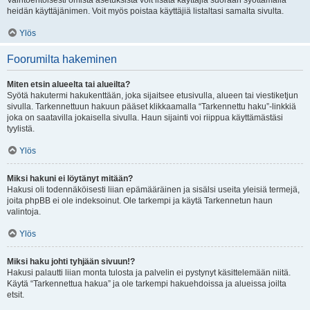
Vaihtoehtoisesti omista asetuksista voit lisätä käyttäjiä suoraan syöttämällä
heidän käyttäjänimen. Voit myös poistaa käyttäjiä listaltasi samalta sivulta.
Ylös
Foorumilta hakeminen
Miten etsin alueelta tai alueilta?
Syötä hakutermi hakukenttään, joka sijaitsee etusivulla, alueen tai viestiketjun
sivulla. Tarkennettuun hakuun pääset klikkaamalla “Tarkennettu haku”-linkkiä
joka on saatavilla jokaisella sivulla. Haun sijainti voi riippua käyttämästäsi
tyylistä.
Ylös
Miksi hakuni ei löytänyt mitään?
Hakusi oli todennäköisesti liian epämääräinen ja sisälsi useita yleisiä termejä,
joita phpBB ei ole indeksoinut. Ole tarkempi ja käytä Tarkennetun haun
valintoja.
Ylös
Miksi haku johti tyhjään sivuun!?
Hakusi palautti liian monta tulosta ja palvelin ei pystynyt käsittelemään niitä.
Käytä “Tarkennettua hakua” ja ole tarkempi hakuehdoissa ja alueissa joilta
etsit.