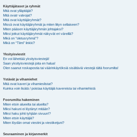
Käyttäjätasot ja ryhmät
Mitä ovat ylläpitäjät?
Mitä ovatr valvojat?
Mitä ovat käyttäjäryhmät?
Missä ovat käyttäjäryhmät ja miten liityn sellaiseen?
Miten pääsen käyttäjäryhmän johtajaksi?
Miksi jotkut käyttäjäryhmät näkyvät eri väreillä?
Mikä on “oletusryhmä”?
Mikä on “Tiimi” linkki?
Yksityisviestit
En voi lähettää yksityisviestejä!
Saan yksityisviestejä joita en halua!
Olen saanut roskapostia tai väärinkäytöksiä sisältäviä viestejä tältä foorumilta!
Ystävät ja vihamiehet
Mitä ovat kaveri ja vihamieslistat?
Kuinka voin lisätä / poistaa käyttäjiä kavereista tai vihamiehistä
Foorumilta hakeminen
Miten etsin alueelta tai alueilta?
Miksi hakuni ei löytänyt mitään?
Miksi haku johti tyhjään sivuun!?
Miten etsin käyttäjiä?
Miten löydän omat viestini ja viestiketjuni?
Seuraaminen ja kirjanmerkit