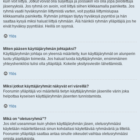
kuin voit liittyä. Jotkut voivat olla suljettuja ja joissakin voi olla jopa piilotettuja
jäsenyyksiä. Jos ryhmä on avoin, voit liittyä siihen klikkaamalla painiketta. Jos
ryhmä vaatii hyväksynnän liittymistä varten, voit pyytää liittymislupaa
klikkaamalla painiketta. Ryhmän johtajan täytyy hyväksyä pyyntösi ja hän
saattaa kysyä miksi haluat liittyä ryhmään. Älä häiriköi ryhmän ylläpitäjiä jos he
eivät hyväksy pyyntöäsi. Heillä on syynsä.
Ylös
Miten pääsen käyttäjäryhmän johtajaksi?
Käyttäjäryhmän johtaja on yleensä määritelty, kun käyttäjäryhmät on alunperin
luotu ylläpitäjän toimesta. Jos haluat luoda käyttäjäryhmän, ensimmäinen
yhteyshenkilösi tulisi olla ylläpitäjä. Kokeile yksityisviestin lähettämistä.
Ylös
Miksi jotkut käyttäjäryhmät näkyvät eri väreillä?
Foorumin ylläpitäjä voi määritellä tietyn käyttäjäryhmän jäsenille värin joka
helpottaa kyseisen käyttäjäryhmän jäsenten tunnistamista.
Ylös
Mikä on “oletusryhmä”?
Jos olet useamman kuin yhden käyttäjäryhmän jäsen, oletusryhmääsi
käytetään määriteltäessä sinun kohdallasi käytettävää ryhmäväriä ja titteliä.
Foorumin ylläpitäjä saattaa antaa sinulle oikeudet vaihtaa oletusryhmääsi
omista asetuksista.