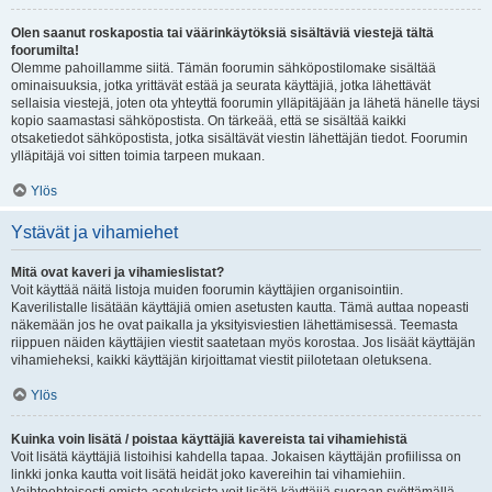
Olen saanut roskapostia tai väärinkäytöksiä sisältäviä viestejä tältä
foorumilta!
Olemme pahoillamme siitä. Tämän foorumin sähköpostilomake sisältää
ominaisuuksia, jotka yrittävät estää ja seurata käyttäjiä, jotka lähettävät
sellaisia viestejä, joten ota yhteyttä foorumin ylläpitäjään ja lähetä hänelle täysi
kopio saamastasi sähköpostista. On tärkeää, että se sisältää kaikki
otsaketiedot sähköpostista, jotka sisältävät viestin lähettäjän tiedot. Foorumin
ylläpitäjä voi sitten toimia tarpeen mukaan.
Ylös
Ystävät ja vihamiehet
Mitä ovat kaveri ja vihamieslistat?
Voit käyttää näitä listoja muiden foorumin käyttäjien organisointiin.
Kaverilistalle lisätään käyttäjiä omien asetusten kautta. Tämä auttaa nopeasti
näkemään jos he ovat paikalla ja yksityisviestien lähettämisessä. Teemasta
riippuen näiden käyttäjien viestit saatetaan myös korostaa. Jos lisäät käyttäjän
vihamieheksi, kaikki käyttäjän kirjoittamat viestit piilotetaan oletuksena.
Ylös
Kuinka voin lisätä / poistaa käyttäjiä kavereista tai vihamiehistä
Voit lisätä käyttäjiä listoihisi kahdella tapaa. Jokaisen käyttäjän profiilissa on
linkki jonka kautta voit lisätä heidät joko kavereihin tai vihamiehiin.