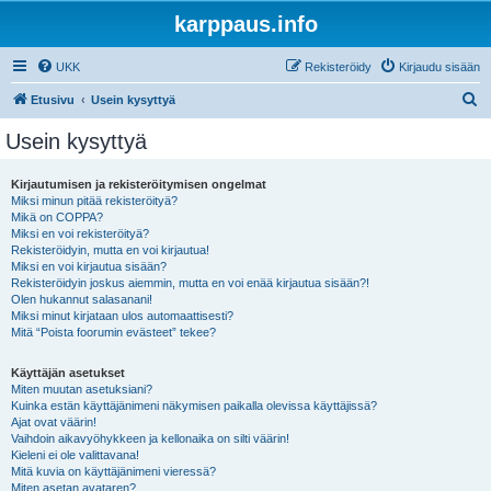
karppaus.info
UKK
Rekisteröidy
Kirjaudu sisään
E
Etusivu
Usein kysyttyä
t
Usein kysyttyä
s
i
Kirjautumisen ja rekisteröitymisen ongelmat
Miksi minun pitää rekisteröityä?
Mikä on COPPA?
Miksi en voi rekisteröityä?
Rekisteröidyin, mutta en voi kirjautua!
Miksi en voi kirjautua sisään?
Rekisteröidyin joskus aiemmin, mutta en voi enää kirjautua sisään?!
Olen hukannut salasanani!
Miksi minut kirjataan ulos automaattisesti?
Mitä “Poista foorumin evästeet” tekee?
Käyttäjän asetukset
Miten muutan asetuksiani?
Kuinka estän käyttäjänimeni näkymisen paikalla olevissa käyttäjissä?
Ajat ovat väärin!
Vaihdoin aikavyöhykkeen ja kellonaika on silti väärin!
Kieleni ei ole valittavana!
Mitä kuvia on käyttäjänimeni vieressä?
Miten asetan avataren?