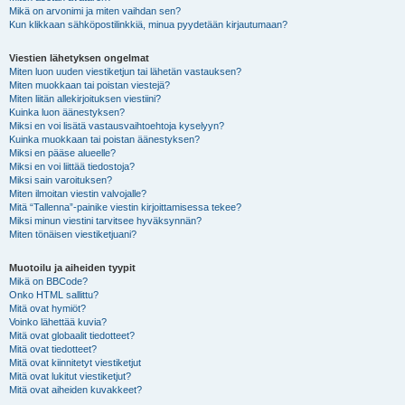
Mikä on arvonimi ja miten vaihdan sen?
Kun klikkaan sähköpostilinkkiä, minua pyydetään kirjautumaan?
Viestien lähetyksen ongelmat
Miten luon uuden viestiketjun tai lähetän vastauksen?
Miten muokkaan tai poistan viestejä?
Miten liitän allekirjoituksen viestiini?
Kuinka luon äänestyksen?
Miksi en voi lisätä vastausvaihtoehtoja kyselyyn?
Kuinka muokkaan tai poistan äänestyksen?
Miksi en pääse alueelle?
Miksi en voi liittää tiedostoja?
Miksi sain varoituksen?
Miten ilmoitan viestin valvojalle?
Mitä “Tallenna”-painike viestin kirjoittamisessa tekee?
Miksi minun viestini tarvitsee hyväksynnän?
Miten tönäisen viestiketjuani?
Muotoilu ja aiheiden tyypit
Mikä on BBCode?
Onko HTML sallittu?
Mitä ovat hymiöt?
Voinko lähettää kuvia?
Mitä ovat globaalit tiedotteet?
Mitä ovat tiedotteet?
Mitä ovat kiinnitetyt viestiketjut
Mitä ovat lukitut viestiketjut?
Mitä ovat aiheiden kuvakkeet?