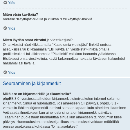
Ylös
Miten etsin käyttäjiä?
Vieraile “Käyttäjät”-sivulla ja klikkaa “Etsi käyttäjä”-linkkiä.
Ylös
Miten löydän omat viestini ja viestiketjuni?
Omat viestisi näet klikkaamalla “Katso omia viestejäsi”-linkkiä omissa
asetuksissa tai klikkaamalla “Etsi käyttäjän viesteistä”-linkkiä omalla
profiilisivullasi tai klikkaamalla “Pikalinkit”-valikkoa foorumin ylälaidassa.
Etsiäksesi omia viestiketjuja, käytä tarkennettua hakua ja täytä sen hakuehdot
haluamallasi tavalla.
Ylös
Seuraaminen ja kirjanmerkit
Mikä ero on kirjanmerkillä ja tilaamisella?
phpBB 3.0 -versiossa aiheiden kirjanmerkit toimivat kuten internet-selaimen
kirjanmerkit. Sinua ei huomautettu jos aiheeseen tuli päivitys. phpBB 3.1 -
versiosta lähtien kirjanmerkit toimivat samaan tapaan kuin aiheiden tilaaminen.
Voit saada ilmoituksen kun aihe josta sinulla on kirjanmerkki päivittyy.
Tilaaminen puolestaan huomauttaa sinua kun aiheeseen tai foorumiin tulee
päivitys. Huomautusten asetukset ja tilausten asetukset voidaan määrittää
omissa asetuksissa kohdassa “Omat asetukset”.