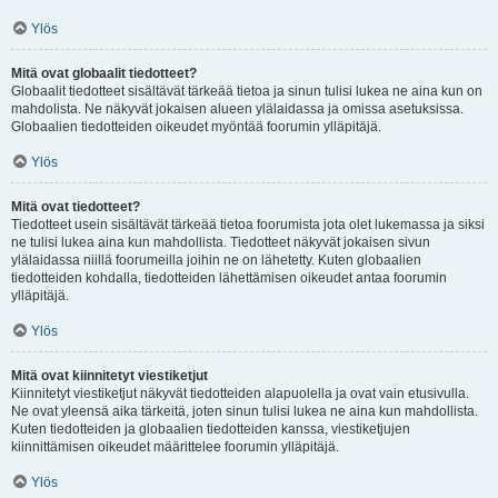
Ylös
Mitä ovat globaalit tiedotteet?
Globaalit tiedotteet sisältävät tärkeää tietoa ja sinun tulisi lukea ne aina kun on
mahdolista. Ne näkyvät jokaisen alueen ylälaidassa ja omissa asetuksissa.
Globaalien tiedotteiden oikeudet myöntää foorumin ylläpitäjä.
Ylös
Mitä ovat tiedotteet?
Tiedotteet usein sisältävät tärkeää tietoa foorumista jota olet lukemassa ja siksi
ne tulisi lukea aina kun mahdollista. Tiedotteet näkyvät jokaisen sivun
ylälaidassa niillä foorumeilla joihin ne on lähetetty. Kuten globaalien
tiedotteiden kohdalla, tiedotteiden lähettämisen oikeudet antaa foorumin
ylläpitäjä.
Ylös
Mitä ovat kiinnitetyt viestiketjut
Kiinnitetyt viestiketjut näkyvät tiedotteiden alapuolella ja ovat vain etusivulla.
Ne ovat yleensä aika tärkeitä, joten sinun tulisi lukea ne aina kun mahdollista.
Kuten tiedotteiden ja globaalien tiedotteiden kanssa, viestiketjujen
kiinnittämisen oikeudet määrittelee foorumin ylläpitäjä.
Ylös