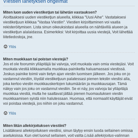
Viestien lähetyksen ongelmat
Miten luon uuden viestiketjun tai lähetän vastauksen?
Aloittaaksesi uuden viestiketjun alueella, klikkaa "Uusi Aihe". Vastataksesi
viestiketjuun klikkaa "Vastaa Viestiin". Viestien kirjoittaminen voi vaatia
rekisteröitymisen. Lista sinun oikeuksistasi alueella on nähtävillä alueen ja
viestiketjun alalaidassa. Esimerkiksi: Voit kirjoittaa uusia viestejä, Voit lähettää
liitetiedostoja, jne.
Ylös
Miten muokkaan tai poistan viestejä?
Jos et ole foorumin ylläpitäjä tai valvoja, voit muokata vain omia viestejäsi. Voit
muokata viestiä klikkaamalla muokkaa-painiketta haluamassasi viestissä.
Joskus painike toimii vain tietyn ajan viestin luomisen jälkeen. Jos joku on jo
vastannut viestiin, löydät viestiketjuun palatessasi pienen tekstin viestisi alla,
joka kertoo viestin muokkauskertojen lukumäärän ja muokkausajan. Tämä
näkyy vain jos joku on vastannut viestiin. Se ei näy, jos valvoja tai ylläpitäjä
muokkaa viestiä, mutta he saattavat jättää pienen huomautuksen viestin
muokkaamisen syistä niin halutessaan. Huomaa, että normaalit käyttäjät eivät
voi poistaa viestejä, jos niihin on joku vastannut.
Ylös
Miten liitän allekirjoituksen viestiini?
Lisätäksesi allekirjoituksen viestiisi, sinun täytyy ensin luoda sellainen omissa
asetuksissa. Kun olet luonut sellaisen, voit valita
Lisää allekirjoitus
-valinnan