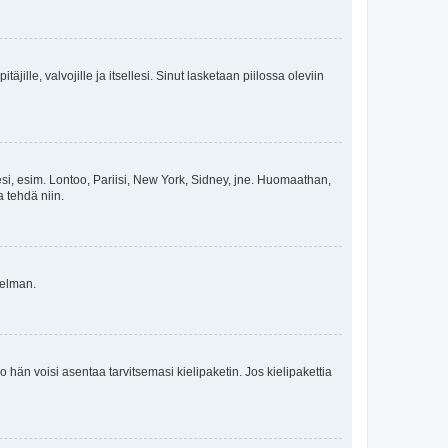
äjille, valvojille ja itsellesi. Sinut lasketaan piilossa oleviin
esi, esim. Lontoo, Pariisi, New York, Sidney, jne. Huomaathan,
a tehdä niin.
gelman.
ko hän voisi asentaa tarvitsemasi kielipaketin. Jos kielipakettia