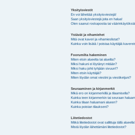
Yksityisviestit
En voi lähettää yksityisviestejä!
Saan yksityisviestejä joita en halua!
Olen saanut roskapostia tai väärinkäytöksiä s
Ystävät ja vihamiehet
Mitä ovat kaveri ja vihamieslistat?
Kuinka voin lisätä / poistaa käyttäjiä kaverei
Foorumilta hakeminen
Miten etsin alueelta tai alueilta?
Miksi hakuni ei löytänyt mitään?
Miksi haku johti tyhjään sivuun!?
Miten etsin käyttäjiä?
Miten löydän omat viestini ja viestiketjuni?
Seuraaminen ja kirjanmerkit
Mikä ero on kirjanmerkillä ja tilaamisella?
Kuinka teen kirjanmerkin tai seuraan haluam
Kuinka tilaan haluamani alueen?
Kuinka poistan tilaukseni?
Liitetiedostot
Mitkä liitetiedostot ovat sallittuja tällä alueell
Mistä löydän lähettämäni liitetiedostot?