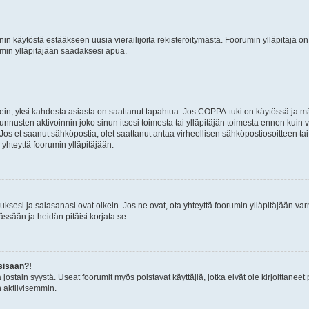
nin käytöstä estääkseen uusia vierailijoita rekisteröitymästä. Foorumin ylläpitäjä on v
umin ylläpitäjään saadaksesi apua.
ein, yksi kahdesta asiasta on saattanut tapahtua. Jos COPPA-tuki on käytössä ja määri
nnusten aktivoinnin joko sinun itsesi toimesta tai ylläpitäjän toimesta ennen kuin vo
. Jos et saanut sähköpostia, olet saattanut antaa virheellisen sähköpostiosoitteen t
 yhteyttä foorumin ylläpitäjään.
sesi ja salasanasi ovat oikein. Jos ne ovat, ota yhteyttä foorumin ylläpitäjään varmi
ssään ja heidän pitäisi korjata se.
sisään?!
stä jostain syystä. Useat foorumit myös poistavat käyttäjiä, jotka eivät ole kirjoitta
n aktiivisemmin.