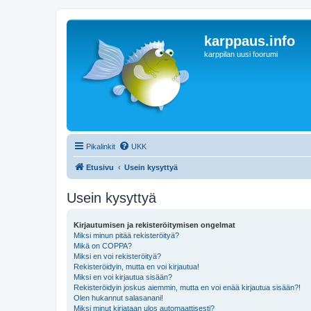
karppaus.info
karppilan uusi foorumi
Pikalinkit
UKK
Etusivu
Usein kysyttyä
Usein kysyttyä
Kirjautumisen ja rekisteröitymisen ongelmat
Miksi minun pitää rekisteröityä?
Mikä on COPPA?
Miksi en voi rekisteröityä?
Rekisteröidyin, mutta en voi kirjautua!
Miksi en voi kirjautua sisään?
Rekisteröidyin joskus aiemmin, mutta en voi enää kirjautua sisään?!
Olen hukannut salasanani!
Miksi minut kirjataan ulos automaattisesti?