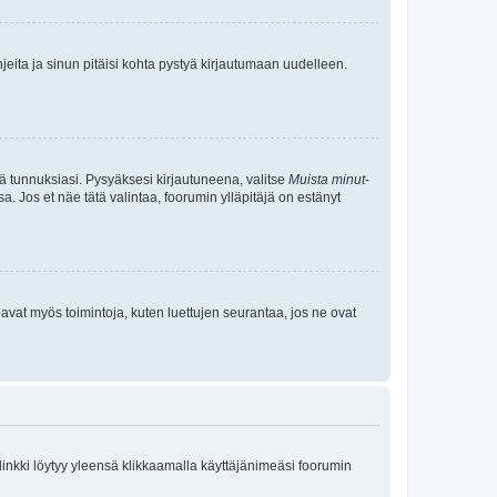
jeita ja sinun pitäisi kohta pystyä kirjautumaan uudelleen.
tä tunnuksiasi. Pysyäksesi kirjautuneena, valitse
Muista minut
-
sa. Jos et näe tätä valintaa, foorumin ylläpitäjä on estänyt
oavat myös toimintoja, kuten luettujen seurantaa, jos ne ovat
 linkki löytyy yleensä klikkaamalla käyttäjänimeäsi foorumin