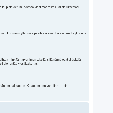
en tai pisteiden muodossa viestimäärästäsi tai statuksestasi
 kuvan. Foorumin ylläpitäjä päättää otetaanko avataret käyttöön ja
i vaihtaa minkään arvonimen tekstiä, sillä nämä ovat ylläpitäjän
sti pienentää viestilaskuriasi.
 tämän ominaisuuden. Kirjautuminen vaaditaan, jotta