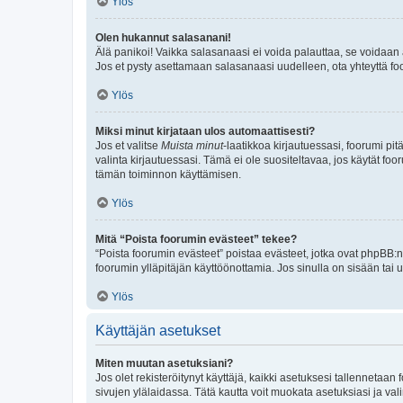
Ylös
Olen hukannut salasanani!
Älä panikoi! Vaikka salasanaasi ei voida palauttaa, se voidaan 
Jos et pysty asettamaan salasanaasi uudelleen, ota yhteyttä foo
Ylös
Miksi minut kirjataan ulos automaattisesti?
Jos et valitse
Muista minut
-laatikkoa kirjautuessasi, foorumi pi
valinta kirjautuessasi. Tämä ei ole suositeltavaa, jos käytät foo
tämän toiminnon käyttämisen.
Ylös
Mitä “Poista foorumin evästeet” tekee?
“Poista foorumin evästeet” poistaa evästeet, jotka ovat phpBB:n 
foorumin ylläpitäjän käyttöönottamia. Jos sinulla on sisään ta
Ylös
Käyttäjän asetukset
Miten muutan asetuksiani?
Jos olet rekisteröitynyt käyttäjä, kaikki asetuksesi tallennetaa
sivujen ylälaidassa. Tätä kautta voit muokata asetuksiasi ja vali