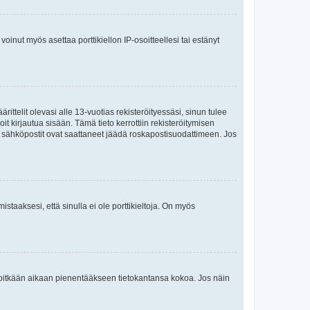
oinut myös asettaa porttikiellon IP-osoitteellesi tai estänyt
ttelit olevasi alle 13-vuotias rekisteröityessäsi, sinun tulee
it kirjautua sisään. Tämä tieto kerrottiin rekisteröitymisen
ai sähköpostit ovat saattaneet jäädä roskapostisuodattimeen. Jos
staaksesi, että sinulla ei ole porttikieltoja. On myös
neet pitkään aikaan pienentääkseen tietokantansa kokoa. Jos näin