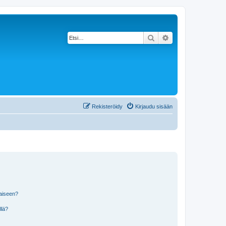
Etsi
Tarkennettu haku
Rekisteröidy
Kirjaudu sisään
laiseen?
llä?