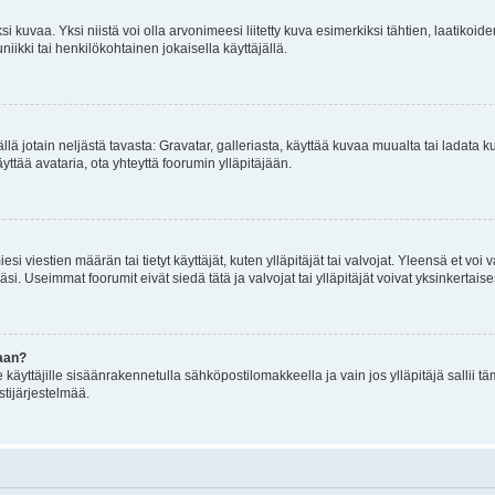
 kuvaa. Yksi niistä voi olla arvonimeesi liitetty kuva esimerkiksi tähtien, laatikoid
iikki tai henkilökohtainen jokaisella käyttäjällä.
mällä jotain neljästä tavasta: Gravatar, galleriasta, käyttää kuvaa muualta tai ladata
äyttää avataria, ota yhteyttä foorumin ylläpitäjään.
iesi viestien määrän tai tietyt käyttäjät, kuten ylläpitäjät tai valvojat. Yleensä et vo
i. Useimmat foorumit eivät siedä tätä ja valvojat tai ylläpitäjät voivat yksinkertaise
aan?
le käyttäjille sisäänrakennetulla sähköpostilomakkeella ja vain jos ylläpitäjä sallii
stijärjestelmää.