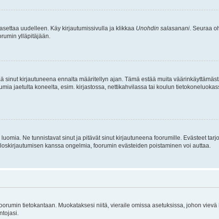
asettaa uudelleen. Käy kirjautumissivulla ja klikkaa
Unohdin salasanani
. Seuraa oh
rumin ylläpitäjään.
tää sinut kirjautuneena ennalta määritellyn ajan. Tämä estää muita väärinkäyttämäs
rumia jaetulta koneelta, esim. kirjastossa, nettikahvilassa tai koulun tietokoneluokas
luomia. Ne tunnistavat sinut ja pitävät sinut kirjautuneena foorumille. Evästeet tarj
i uloskirjautumisen kanssa ongelmia, foorumin evästeiden poistaminen voi auttaa.
n foorumin tietokantaan. Muokataksesi niitä, vieraile omissa asetuksissa, johon vievä
ntojasi.