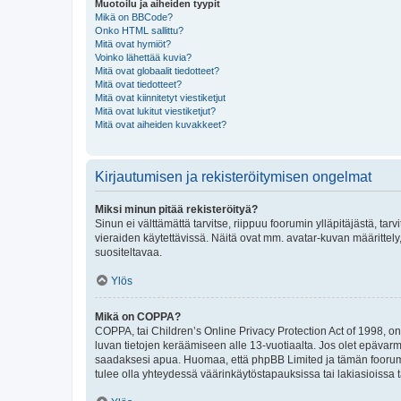
Muotoilu ja aiheiden tyypit
Mikä on BBCode?
Onko HTML sallittu?
Mitä ovat hymiöt?
Voinko lähettää kuvia?
Mitä ovat globaalit tiedotteet?
Mitä ovat tiedotteet?
Mitä ovat kiinnitetyt viestiketjut
Mitä ovat lukitut viestiketjut?
Mitä ovat aiheiden kuvakkeet?
Kirjautumisen ja rekisteröitymisen ongelmat
Miksi minun pitää rekisteröityä?
Sinun ei välttämättä tarvitse, riippuu foorumin ylläpitäjästä, tar
vieraiden käytettävissä. Näitä ovat mm. avatar-kuvan määrittely,
suositeltavaa.
Ylös
Mikä on COPPA?
COPPA, tai Children’s Online Privacy Protection Act of 1998, on y
luvan tietojen keräämiseen alle 13-vuotiaalta. Jos olet epävarm
saadaksesi apua. Huomaa, että phpBB Limited ja tämän foorumin
tulee olla yhteydessä väärinkäytöstapauksissa tai lakiasioissa t