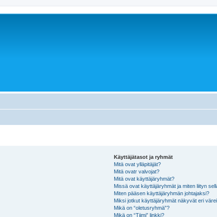
Käyttäjätasot ja ryhmät
Mitä ovat ylläpitäjät?
Mitä ovatr valvojat?
Mitä ovat käyttäjäryhmät?
Missä ovat käyttäjäryhmät ja miten liityn sel
Miten pääsen käyttäjäryhmän johtajaksi?
Miksi jotkut käyttäjäryhmät näkyvät eri värei
Mikä on “oletusryhmä”?
Mikä on “Tiimi” linkki?