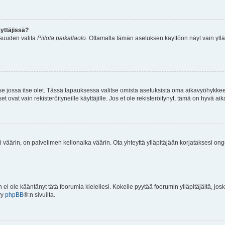
yttäjissä?
isuuden valita
Piilota paikallaolo
. Ottamalla tämän asetuksen käyttöön näyt vain ylläpit
 se jossa itse olet. Tässä tapauksessa valitse omista asetuksista oma aikavyöhykke
vat vain rekisteröityneille käyttäjille. Jos et ole rekisteröitynyt, tämä on hyvä aik
i väärin, on palvelimen kellonaika väärin. Ota yhteyttä ylläpitäjään korjataksesi on
an ei ole kääntänyt tätä foorumia kielellesi. Kokeile pyytää foorumin ylläpitäjältä, jos
yy
phpBB
®:n sivuilta.