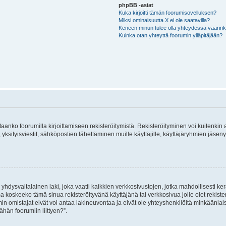
phpBB -asiat
Kuka kirjoitti tämän foorumisovelluksen?
Miksi ominaisuutta X ei ole saatavilla?
Keneen minun tulee olla yhteydessä väärinkäy
Kuinka otan yhteyttä foorumin ylläpitäjään?
vitaanko foorumilla kirjoittamiseen rekisteröitymistä. Rekisteröityminen voi kuitenkin
 yksityisviestit, sähköpostien lähettäminen muille käyttäjille, käyttäjäryhmien jäs
hdysvaltalainen laki, joka vaatii kaikkien verkkosivustojen, jotka mahdollisesti kerää
a koskeeko tämä sinua rekisteröityvänä käyttäjänä tai verkkosivua jolle olet rekis
 omistajat eivät voi antaa lakineuvontaa ja eivät ole yhteyshenkilöitä minkäänla
ähän foorumiin liittyen?”.