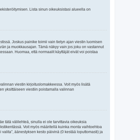
 rekisteröitymisen. Lista sinun oikeuksistasi alueella on
tissä. Joskus painike toimii vain tietyn ajan viestin luomisen
umäärän ja muokkausajan. Tämä näkyy vain jos joku on vastannut
tessaan. Huomaa, että normaalit käyttäjät eivät voi poistaa
valinnan viestin kirjoituslomakkeessa. Voit myös lisätä
isen yksittäiseen viestiin poistamalla valinnan
 tätä välilehteä, sinulla ei ole tarvittavia oikeuksia
 tekstikentässä. Voit myös määritellä kuinka monta vaihtoehtoa
 valita”, äänestyksen kesto päivinä (0 kestää loputtomasti) ja