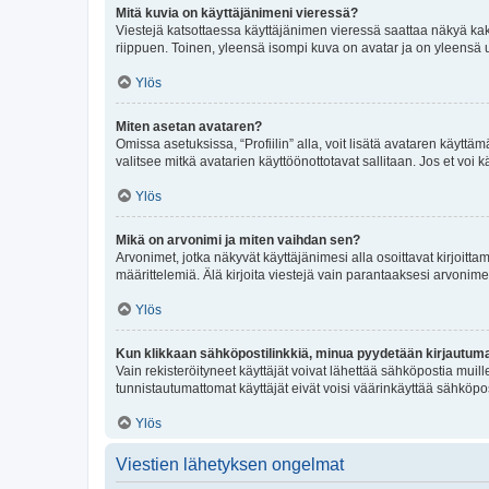
Mitä kuvia on käyttäjänimeni vieressä?
Viestejä katsottaessa käyttäjänimen vieressä saattaa näkyä kaksi
riippuen. Toinen, yleensä isompi kuva on avatar ja on yleensä un
Ylös
Miten asetan avataren?
Omissa asetuksissa, “Profiilin” alla, voit lisätä avataren käyttä
valitsee mitkä avatarien käyttöönottotavat sallitaan. Jos et voi k
Ylös
Mikä on arvonimi ja miten vaihdan sen?
Arvonimet, jotka näkyvät käyttäjänimesi alla osoittavat kirjoittam
määrittelemiä. Älä kirjoita viestejä vain parantaaksesi arvonimeäs
Ylös
Kun klikkaan sähköpostilinkkiä, minua pyydetään kirjautum
Vain rekisteröityneet käyttäjät voivat lähettää sähköpostia muil
tunnistautumattomat käyttäjät eivät voisi väärinkäyttää sähköpo
Ylös
Viestien lähetyksen ongelmat