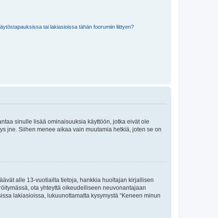
töstapauksissa tai lakiasioissa tähän foorumiin liittyen?
 antaa sinulle lisää ominaisuuksia käyttöön, jotka eivät ole
enyys jne. Siihen menee aikaa vain muutamia hetkiä, joten se on
vät alle 13-vuotiailta tietoja, hankkia huoltajan kirjallisen
teröitymässä, ota yhteyttä oikeudelliseen neuvonantajaan
isissa lakiasioissa, lukuunottamatta kysymystä “Keneen minun