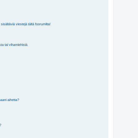
isältäviä viestejä tältä foorumilta!
sta tai vihamiehistä
aani aihetta?
a?