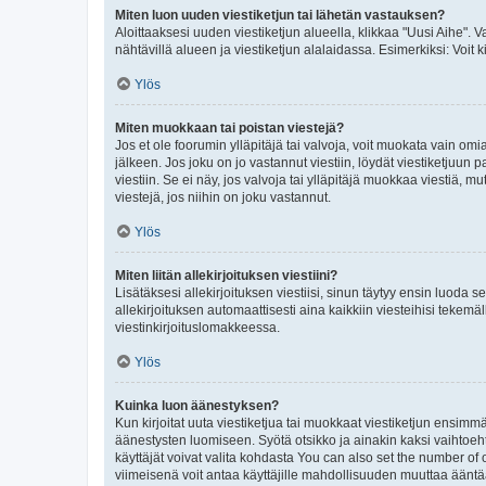
Miten luon uuden viestiketjun tai lähetän vastauksen?
Aloittaaksesi uuden viestiketjun alueella, klikkaa "Uusi Aihe". Va
nähtävillä alueen ja viestiketjun alalaidassa. Esimerkiksi: Voit kir
Ylös
Miten muokkaan tai poistan viestejä?
Jos et ole foorumin ylläpitäjä tai valvoja, voit muokata vain om
jälkeen. Jos joku on jo vastannut viestiin, löydät viestiketjuu
viestiin. Se ei näy, jos valvoja tai ylläpitäjä muokkaa viestiä,
viestejä, jos niihin on joku vastannut.
Ylös
Miten liitän allekirjoituksen viestiini?
Lisätäksesi allekirjoituksen viestiisi, sinun täytyy ensin luoda s
allekirjoituksen automaattisesti aina kaikkiin viesteihisi tekemäl
viestinkirjoituslomakkeessa.
Ylös
Kuinka luon äänestyksen?
Kun kirjoitat uuta viestiketjua tai muokkaat viestiketjun ensimmäi
äänestysten luomiseen. Syötä otsikko ja ainakin kaksi vaihtoehto
käyttäjät voivat valita kohdasta You can also set the number of
viimeisenä voit antaa käyttäjille mahdollisuuden muuttaa ääntä