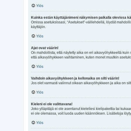
Ylös
Kuinka estän käyttäjänimeni näkymisen paikalla olevissa kä
Omissa asetuksissasi, “Asetukset”-välilehdellä, löydät mahdoll
käyttäjiin.
Ylös
Ajat ovat väärin!
On mahdollista, että näytetty aika on eri aikavyöhykkeeltä kuin
että aikavyöhykkeen vaihtaminen, kuten monet muutkin asetukset o
Ylös
Vaihdoin aikavyöhykkeen ja kellonaika on silti väärin!
Jos olet varmasti valinnut oikean aikavyöhykkeen ja aika on silt
Ylös
Kieleni ei ole valittavana!
Joko ylläpitäjä ei ole asentanut kielellesi kielipakettia tai kuka
ei ole olemassa, voit luoda uuden käännöksen. Lisätietoja löyt
Ylös