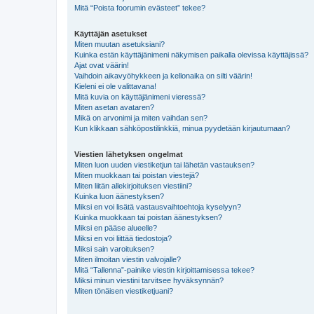
Mitä “Poista foorumin evästeet” tekee?
Käyttäjän asetukset
Miten muutan asetuksiani?
Kuinka estän käyttäjänimeni näkymisen paikalla olevissa käyttäjissä?
Ajat ovat väärin!
Vaihdoin aikavyöhykkeen ja kellonaika on silti väärin!
Kieleni ei ole valittavana!
Mitä kuvia on käyttäjänimeni vieressä?
Miten asetan avataren?
Mikä on arvonimi ja miten vaihdan sen?
Kun klikkaan sähköpostilinkkiä, minua pyydetään kirjautumaan?
Viestien lähetyksen ongelmat
Miten luon uuden viestiketjun tai lähetän vastauksen?
Miten muokkaan tai poistan viestejä?
Miten liitän allekirjoituksen viestiini?
Kuinka luon äänestyksen?
Miksi en voi lisätä vastausvaihtoehtoja kyselyyn?
Kuinka muokkaan tai poistan äänestyksen?
Miksi en pääse alueelle?
Miksi en voi liittää tiedostoja?
Miksi sain varoituksen?
Miten ilmoitan viestin valvojalle?
Mitä “Tallenna”-painike viestin kirjoittamisessa tekee?
Miksi minun viestini tarvitsee hyväksynnän?
Miten tönäisen viestiketjuani?