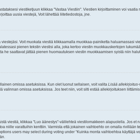
stataksesi viestiketjuun klikkaa "Vastaa Viestiin". Viestien kirjoittaminen voi vaatia
joittaa uusia viestejä, Voit lähettää liitetiedostoja, jne.
ia viestejäsi. Voit muokata viestiä klikkaamalla muokkaa-painiketta haluamassasi vies
n palatessasi pienen tekstin viestisi alla, joka kertoo viestin muokkauskertojen luk
 mutta he saattavat jättää pienen huomautuksen viestin muokkaamisen syistä niin halu
ellainen omissa asetuksissa. Kun olet luonut sellaisen, voit valita
Lisää allekirjoitus
-
lä valinnan omissa asetuksissa. Jos teet niin, voit silti estää allekirjoituksen liittäm
stä viestiä, klikkaa "Luo äänestys"-välilehteä viestilomakkeen alapuolella. Jos et näe
a niille varattuihin kenttiin. Varmista että jokainen vaihtoehto on omalla rivillään
 options users may select during voting under “Kuinka monta vaihtoehtoa käyttäjä voi
än.