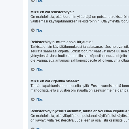
Ylös
Miksi en voi rekisteröityä?
On mahdollista, että foorumin ylläpitäjä on poistanut rekisteröin
valitsemasi käyttäjätunnuksen rekisteröinnin. Ota yhteyttä foor
Ylös
Rekisteröidyin, mutta en voi kirjautua!
Tarkista ensin käyttäjätunnuksesi ja salasanasi. Jos ne ovat oik
seurata saamiasi ohjeita. Jotkut foorumit vaativat myös uusien tu
yhteydessä. Jos sinulle lähetettiin sähköpostia, seuraa ohjeita
olet varma, että antamasi sähköpostiosoite oli oikein, yritä ottaa
Ylös
Miksi en voi kirjautua sisään?
Tämän tapahtumiseen on useita syitä. Ensin, varmista että tunnuk
mahdollista, että sivuston omistajalla on asetusvirhe heidän pää
Ylös
Rekisteröidyin joskus aiemmin, mutta en voi enää kirjautua 
On mahdollista, että ylläpitäjä on poistanut käyttäjätilisi käytö
on käynyt, yritä rekisteröityä uudelleen ja osallistu keskusteluu