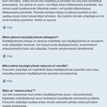
kuin voit liittyä. Jotkut voivat olla suljettuja ja joissakin voi olla jopa piilotettuja
jäsenyyksiä. Jos ryhmä on avoin, voit liittyä siihen klikkaamalla painiketta. Jos
ryhmä vaatii hyväksynnän liittymistä varten, voit pyytää liittymislupaa
klikkaamalla painiketta. Ryhmän johtajan täytyy hyväksyä pyyntösi ja hän
saattaa kysyä miksi haluat liittyä ryhmään. Älä häiriköi ryhmän ylläpitäjiä jos he
eivät hyväksy pyyntöäsi. Heillä on syynsä.
Ylös
Miten pääsen käyttäjäryhmän johtajaksi?
Käyttäjäryhmän johtaja on yleensä määritelty, kun käyttäjäryhmät on alunperin
luotu ylläpitäjän toimesta. Jos haluat luoda käyttäjäryhmän, ensimmäinen
yhteyshenkilösi tulisi olla ylläpitäjä. Kokeile yksityisviestin lähettämistä.
Ylös
Miksi jotkut käyttäjäryhmät näkyvät eri väreillä?
Foorumin ylläpitäjä voi määritellä tietyn käyttäjäryhmän jäsenille värin joka
helpottaa kyseisen käyttäjäryhmän jäsenten tunnistamista.
Ylös
Mikä on “oletusryhmä”?
Jos olet useamman kuin yhden käyttäjäryhmän jäsen, oletusryhmääsi
käytetään määriteltäessä sinun kohdallasi käytettävää ryhmäväriä ja titteliä.
Foorumin ylläpitäjä saattaa antaa sinulle oikeudet vaihtaa oletusryhmääsi
omista asetuksista.