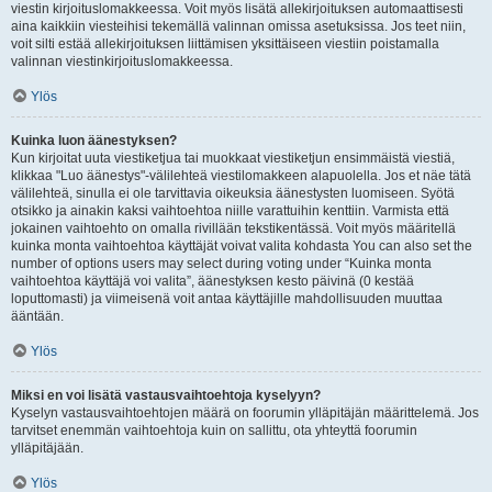
viestin kirjoituslomakkeessa. Voit myös lisätä allekirjoituksen automaattisesti
aina kaikkiin viesteihisi tekemällä valinnan omissa asetuksissa. Jos teet niin,
voit silti estää allekirjoituksen liittämisen yksittäiseen viestiin poistamalla
valinnan viestinkirjoituslomakkeessa.
Ylös
Kuinka luon äänestyksen?
Kun kirjoitat uuta viestiketjua tai muokkaat viestiketjun ensimmäistä viestiä,
klikkaa "Luo äänestys"-välilehteä viestilomakkeen alapuolella. Jos et näe tätä
välilehteä, sinulla ei ole tarvittavia oikeuksia äänestysten luomiseen. Syötä
otsikko ja ainakin kaksi vaihtoehtoa niille varattuihin kenttiin. Varmista että
jokainen vaihtoehto on omalla rivillään tekstikentässä. Voit myös määritellä
kuinka monta vaihtoehtoa käyttäjät voivat valita kohdasta You can also set the
number of options users may select during voting under “Kuinka monta
vaihtoehtoa käyttäjä voi valita”, äänestyksen kesto päivinä (0 kestää
loputtomasti) ja viimeisenä voit antaa käyttäjille mahdollisuuden muuttaa
ääntään.
Ylös
Miksi en voi lisätä vastausvaihtoehtoja kyselyyn?
Kyselyn vastausvaihtoehtojen määrä on foorumin ylläpitäjän määrittelemä. Jos
tarvitset enemmän vaihtoehtoja kuin on sallittu, ota yhteyttä foorumin
ylläpitäjään.
Ylös