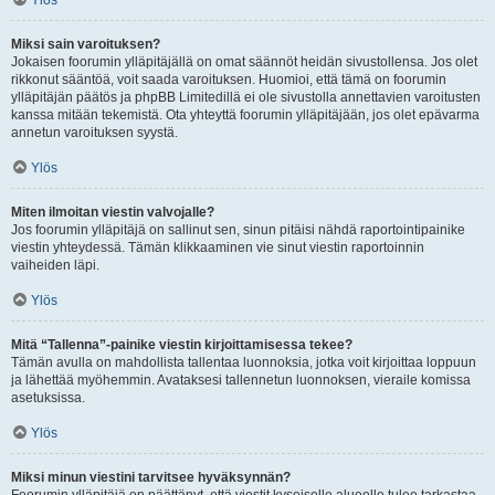
Ylös
Miksi sain varoituksen?
Jokaisen foorumin ylläpitäjällä on omat säännöt heidän sivustollensa. Jos olet
rikkonut sääntöä, voit saada varoituksen. Huomioi, että tämä on foorumin
ylläpitäjän päätös ja phpBB Limitedillä ei ole sivustolla annettavien varoitusten
kanssa mitään tekemistä. Ota yhteyttä foorumin ylläpitäjään, jos olet epävarma
annetun varoituksen syystä.
Ylös
Miten ilmoitan viestin valvojalle?
Jos foorumin ylläpitäjä on sallinut sen, sinun pitäisi nähdä raportointipainike
viestin yhteydessä. Tämän klikkaaminen vie sinut viestin raportoinnin
vaiheiden läpi.
Ylös
Mitä “Tallenna”-painike viestin kirjoittamisessa tekee?
Tämän avulla on mahdollista tallentaa luonnoksia, jotka voit kirjoittaa loppuun
ja lähettää myöhemmin. Avataksesi tallennetun luonnoksen, vieraile komissa
asetuksissa.
Ylös
Miksi minun viestini tarvitsee hyväksynnän?