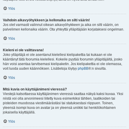
Ylös
Vaihdoin aikavyöhykkeen ja kellonaika on silti väärin!
Jos olet varmasti valinnut oikean aikavyöhykkeen ja aika on silti väärin, on
palvelimen kellonaika väärin. Ota yhteyttä ylläpitäjään korjataksesi ongelman.
Ylös
Kieleni ei ole valittavana!
Joko ylläpitäjä ei ole asentanut kielellesi kielipakettia tai kukaan ei ole
kääntänyt tätä foorumia kielellesi. Kokeile pyytää foorumin ylläpitäjältä, josko
hän voisi asentaa tarvitsemasi kielipaketin. Jos kielipakettia ei ole olemassa,
voit luoda uuden käännöksen. Lisätietoja löytyy
phpBB
®:n sivuilta.
Ylös
Mitä kuvia on käyttäjänimeni vieressä?
Viestejä katsottaessa käyttäjänimen vieressä saattaa näkyä kaksi kuvaa. Yksi
niistä voi olla arvonimeesi liitetty kuva esimerkiksi tähtien, laatikoiden tai
pisteiden muodossa viestimäärästäsi tai statuksestasi riippuen. Toinen,
yleensä isompi kuva on avatar ja on yleensä uniikki tai henkilökohtainen
jokaisella käyttäjällä.
Ylös