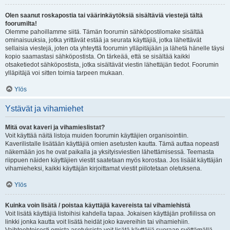
Olen saanut roskapostia tai väärinkäytöksiä sisältäviä viestejä tältä
foorumilta!
Olemme pahoillamme siitä. Tämän foorumin sähköpostilomake sisältää
ominaisuuksia, jotka yrittävät estää ja seurata käyttäjiä, jotka lähettävät
sellaisia viestejä, joten ota yhteyttä foorumin ylläpitäjään ja lähetä hänelle täysi
kopio saamastasi sähköpostista. On tärkeää, että se sisältää kaikki
otsaketiedot sähköpostista, jotka sisältävät viestin lähettäjän tiedot. Foorumin
ylläpitäjä voi sitten toimia tarpeen mukaan.
Ylös
Ystävät ja vihamiehet
Mitä ovat kaveri ja vihamieslistat?
Voit käyttää näitä listoja muiden foorumin käyttäjien organisointiin.
Kaverilistalle lisätään käyttäjiä omien asetusten kautta. Tämä auttaa nopeasti
näkemään jos he ovat paikalla ja yksityisviestien lähettämisessä. Teemasta
riippuen näiden käyttäjien viestit saatetaan myös korostaa. Jos lisäät käyttäjän
vihamieheksi, kaikki käyttäjän kirjoittamat viestit piilotetaan oletuksena.
Ylös
Kuinka voin lisätä / poistaa käyttäjiä kavereista tai vihamiehistä
Voit lisätä käyttäjiä listoihisi kahdella tapaa. Jokaisen käyttäjän profiilissa on
linkki jonka kautta voit lisätä heidät joko kavereihin tai vihamiehiin.