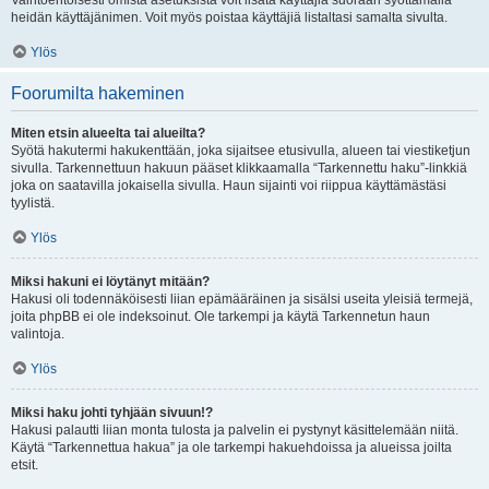
Vaihtoehtoisesti omista asetuksista voit lisätä käyttäjiä suoraan syöttämällä
heidän käyttäjänimen. Voit myös poistaa käyttäjiä listaltasi samalta sivulta.
Ylös
Foorumilta hakeminen
Miten etsin alueelta tai alueilta?
Syötä hakutermi hakukenttään, joka sijaitsee etusivulla, alueen tai viestiketjun
sivulla. Tarkennettuun hakuun pääset klikkaamalla “Tarkennettu haku”-linkkiä
joka on saatavilla jokaisella sivulla. Haun sijainti voi riippua käyttämästäsi
tyylistä.
Ylös
Miksi hakuni ei löytänyt mitään?
Hakusi oli todennäköisesti liian epämääräinen ja sisälsi useita yleisiä termejä,
joita phpBB ei ole indeksoinut. Ole tarkempi ja käytä Tarkennetun haun
valintoja.
Ylös
Miksi haku johti tyhjään sivuun!?
Hakusi palautti liian monta tulosta ja palvelin ei pystynyt käsittelemään niitä.
Käytä “Tarkennettua hakua” ja ole tarkempi hakuehdoissa ja alueissa joilta
etsit.