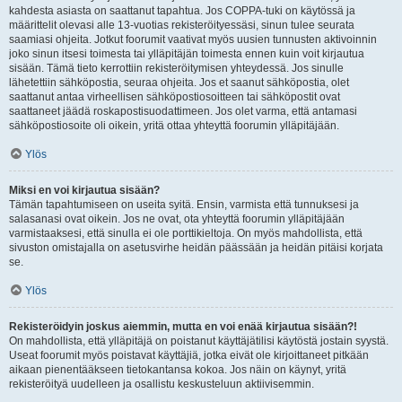
kahdesta asiasta on saattanut tapahtua. Jos COPPA-tuki on käytössä ja
määrittelit olevasi alle 13-vuotias rekisteröityessäsi, sinun tulee seurata
saamiasi ohjeita. Jotkut foorumit vaativat myös uusien tunnusten aktivoinnin
joko sinun itsesi toimesta tai ylläpitäjän toimesta ennen kuin voit kirjautua
sisään. Tämä tieto kerrottiin rekisteröitymisen yhteydessä. Jos sinulle
lähetettiin sähköpostia, seuraa ohjeita. Jos et saanut sähköpostia, olet
saattanut antaa virheellisen sähköpostiosoitteen tai sähköpostit ovat
saattaneet jäädä roskapostisuodattimeen. Jos olet varma, että antamasi
sähköpostiosoite oli oikein, yritä ottaa yhteyttä foorumin ylläpitäjään.
Ylös
Miksi en voi kirjautua sisään?
Tämän tapahtumiseen on useita syitä. Ensin, varmista että tunnuksesi ja
salasanasi ovat oikein. Jos ne ovat, ota yhteyttä foorumin ylläpitäjään
varmistaaksesi, että sinulla ei ole porttikieltoja. On myös mahdollista, että
sivuston omistajalla on asetusvirhe heidän päässään ja heidän pitäisi korjata
se.
Ylös
Rekisteröidyin joskus aiemmin, mutta en voi enää kirjautua sisään?!
On mahdollista, että ylläpitäjä on poistanut käyttäjätilisi käytöstä jostain syystä.
Useat foorumit myös poistavat käyttäjiä, jotka eivät ole kirjoittaneet pitkään
aikaan pienentääkseen tietokantansa kokoa. Jos näin on käynyt, yritä
rekisteröityä uudelleen ja osallistu keskusteluun aktiivisemmin.