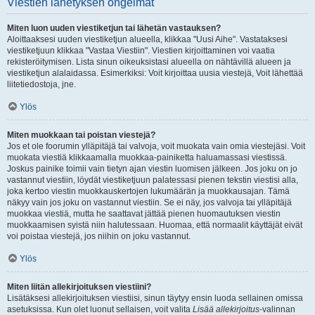
Viestien lähetyksen ongelmat
Miten luon uuden viestiketjun tai lähetän vastauksen?
Aloittaaksesi uuden viestiketjun alueella, klikkaa "Uusi Aihe". Vastataksesi
viestiketjuun klikkaa "Vastaa Viestiin". Viestien kirjoittaminen voi vaatia
rekisteröitymisen. Lista sinun oikeuksistasi alueella on nähtävillä alueen ja
viestiketjun alalaidassa. Esimerkiksi: Voit kirjoittaa uusia viestejä, Voit lähettää
liitetiedostoja, jne.
Ylös
Miten muokkaan tai poistan viestejä?
Jos et ole foorumin ylläpitäjä tai valvoja, voit muokata vain omia viestejäsi. Voit
muokata viestiä klikkaamalla muokkaa-painiketta haluamassasi viestissä.
Joskus painike toimii vain tietyn ajan viestin luomisen jälkeen. Jos joku on jo
vastannut viestiin, löydät viestiketjuun palatessasi pienen tekstin viestisi alla,
joka kertoo viestin muokkauskertojen lukumäärän ja muokkausajan. Tämä
näkyy vain jos joku on vastannut viestiin. Se ei näy, jos valvoja tai ylläpitäjä
muokkaa viestiä, mutta he saattavat jättää pienen huomautuksen viestin
muokkaamisen syistä niin halutessaan. Huomaa, että normaalit käyttäjät eivät
voi poistaa viestejä, jos niihin on joku vastannut.
Ylös
Miten liitän allekirjoituksen viestiini?
Lisätäksesi allekirjoituksen viestiisi, sinun täytyy ensin luoda sellainen omissa
asetuksissa. Kun olet luonut sellaisen, voit valita
Lisää allekirjoitus
-valinnan