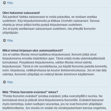
Ylös
Olen hukannut salasanani!
Älä panikoi! Vaikka salasanaasi ei voida palauttaa, se voidaan asettaa
uudelleen. Käy kirjautumissivulla ja klikkaa
Unohdin salasanani
. Seuraa
ohjeita ja sinun pitäisi kohta pystyä kirjautumaan uudelleen.
Jos et pysty asettamaan salasanaasi uudelleen, ota yhteyttä foorumin
ylläpitäjään.
Ylös
Miksi minut kirjataan ulos automaattisesti?
Jos et valitse
Muista minut
-laatikkoa kirjautuessasi, foorumi pitää sinut
kirjautuneena ennalta määritellyn ajan. Tämä estää muita väärinkäyttämästä
tunnuksiasi. Pysyäksesi kirjautuneena, valitse
Muista minut
-valinta
kirjautuessasi. Tämä ei ole suositeltavaa, jos käytät foorumia jaetulta koneelta,
esim. kirjastossa, nettikahvilassa tai koulun tietokoneluokassa. Jos et näe tätä
valintaa, foorumin ylläpitäjä on estänyt tämän toiminnon käyttämisen.
Ylös
Mitä “Poista foorumin evästeet” tekee?
“Poista foorumin evästeet” poistaa evästeet, jotka ovat phpBB:n luomia. Ne
tunnistavat sinut ja pitävät sinut kirjautuneena foorumille. Evästeet tarjoavat
myös toimintoja, kuten luettujen seurantaa, jos ne ovat foorumin ylläpitäjän
käyttöönottamia. Jos sinulla on sisään tai uloskirjautumisen kanssa ongelmia,