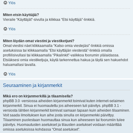
Ylös
Miten etsin käyttäjiä?
Vieraile “Käyttäjät”-sivulla ja klikkaa “Etsi käyttäjä”-linkkiä.
Ylös
Miten löydän omat viestini ja viestiketjuni?
Omat viestisi näet klikkaamalla “Katso omia viestejäsi”-linkkiä omissa
asetuksissa tai klikkaamalla “Etsi käyttäjän viesteistä”-linkkiä omalla
profiilisivullasi tai klikkaamalla “Pikalinkit”-valikkoa foorumin ylälaidassa.
Etsiäksesi omia viestiketjuja, käytä tarkennettua hakua ja täytä sen hakuehdot
haluamallasi tavalla.
Ylös
Seuraaminen ja kirjanmerkit
Mikä ero on kirjanmerkillä ja tilaamisella?
phpBB 3.0 -versiossa aiheiden kirjanmerkit toimivat kuten internet-selaimen
kirjanmerkit. Sinua ei huomautettu jos aiheeseen tuli päivitys. phpBB 3.1 -
versiosta lähtien kirjanmerkit toimivat samaan tapaan kuin aiheiden tilaaminen.
Voit saada ilmoituksen kun aihe josta sinulla on kirjanmerkki päivittyy.
Tilaaminen puolestaan huomauttaa sinua kun aiheeseen tai foorumiin tulee
päivitys. Huomautusten asetukset ja tilausten asetukset voidaan määrittää
omissa asetuksissa kohdassa “Omat asetukset”.