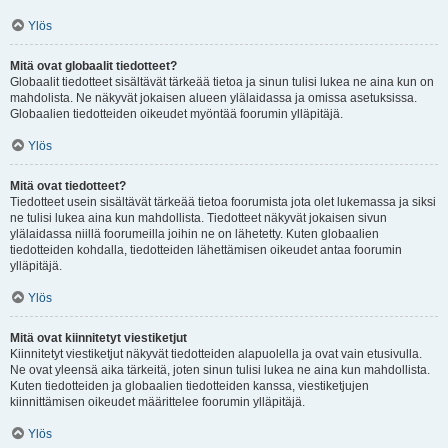
Ylös
Mitä ovat globaalit tiedotteet?
Globaalit tiedotteet sisältävät tärkeää tietoa ja sinun tulisi lukea ne aina kun on
mahdolista. Ne näkyvät jokaisen alueen ylälaidassa ja omissa asetuksissa.
Globaalien tiedotteiden oikeudet myöntää foorumin ylläpitäjä.
Ylös
Mitä ovat tiedotteet?
Tiedotteet usein sisältävät tärkeää tietoa foorumista jota olet lukemassa ja siksi
ne tulisi lukea aina kun mahdollista. Tiedotteet näkyvät jokaisen sivun
ylälaidassa niillä foorumeilla joihin ne on lähetetty. Kuten globaalien
tiedotteiden kohdalla, tiedotteiden lähettämisen oikeudet antaa foorumin
ylläpitäjä.
Ylös
Mitä ovat kiinnitetyt viestiketjut
Kiinnitetyt viestiketjut näkyvät tiedotteiden alapuolella ja ovat vain etusivulla.
Ne ovat yleensä aika tärkeitä, joten sinun tulisi lukea ne aina kun mahdollista.
Kuten tiedotteiden ja globaalien tiedotteiden kanssa, viestiketjujen
kiinnittämisen oikeudet määrittelee foorumin ylläpitäjä.
Ylös