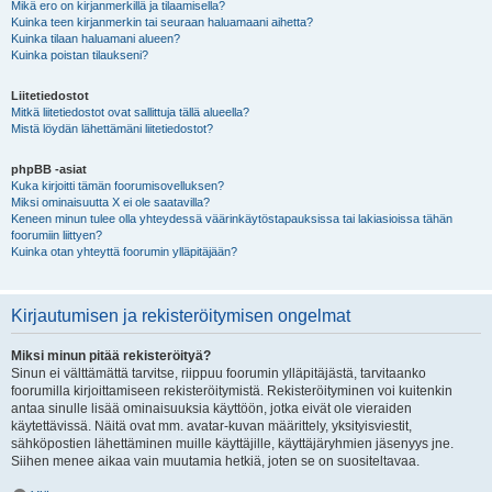
Mikä ero on kirjanmerkillä ja tilaamisella?
Kuinka teen kirjanmerkin tai seuraan haluamaani aihetta?
Kuinka tilaan haluamani alueen?
Kuinka poistan tilaukseni?
Liitetiedostot
Mitkä liitetiedostot ovat sallittuja tällä alueella?
Mistä löydän lähettämäni liitetiedostot?
phpBB -asiat
Kuka kirjoitti tämän foorumisovelluksen?
Miksi ominaisuutta X ei ole saatavilla?
Keneen minun tulee olla yhteydessä väärinkäytöstapauksissa tai lakiasioissa tähän
foorumiin liittyen?
Kuinka otan yhteyttä foorumin ylläpitäjään?
Kirjautumisen ja rekisteröitymisen ongelmat
Miksi minun pitää rekisteröityä?
Sinun ei välttämättä tarvitse, riippuu foorumin ylläpitäjästä, tarvitaanko
foorumilla kirjoittamiseen rekisteröitymistä. Rekisteröityminen voi kuitenkin
antaa sinulle lisää ominaisuuksia käyttöön, jotka eivät ole vieraiden
käytettävissä. Näitä ovat mm. avatar-kuvan määrittely, yksityisviestit,
sähköpostien lähettäminen muille käyttäjille, käyttäjäryhmien jäsenyys jne.
Siihen menee aikaa vain muutamia hetkiä, joten se on suositeltavaa.