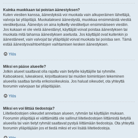
Kuinka muokkaan tai poistan äänestyksen?
Kuten viestien kanssa, äänestyksiä voi muokata vain alkuperäinen lähettäjä,
valvoja tai ylläpitäjä. Muokataksesi äänestystä, muokkaa ensimmäistä viestiä
viestiketjussa. Äänestys on aina kytketty viestiketjun ensimmäiseen viestiin.
Jos kukaan ei ole vielä äänestänyt, käyttäjät voivat poistaa äänestyksen tai
muokata mitä tahansa äänestyksen asetusta. Jos käyttäjät ovat kuitenkin jo
äänestäneet, vain valvojat tai ylläpitäjät voivat muokata tai poistaa sen. Tämä
estää äänestysvaihtoehtojen vaihtamisen kesken äänestyksen.
Ylös
Miksi en pääse alueelle?
Jotkin alueet saattavat olla rajattu vain tietyille käyttäjille tai ryhmille.
Katsoaksesi, lukeaksesi, kirjoittaaksesi tai muiden toimintojen tekeminen
alueella saattaa tarvita erikoisoikeuksia. Jos haluat oikeudet, ota yhteyttä
foorumin valvojaan tai ylläpitäjään.
Ylös
Miksi en voi liittää tiedostoja?
Liitetiedostojen oikeudet annetaan alueen, ryhmän tai käyttäjän mukaan.
Foorumin ylläpitäjä ei välttämättä ole sallinut liitetiedostojen liittämistä tietyllä
alueella tai vain tietyt ryhmät saattavat pystyä liittämään tiedostoja. Ota yhteyttä
foorumin ylläpitäjään jos et tiedä miksi et voi lisätä liitetiedostoja.