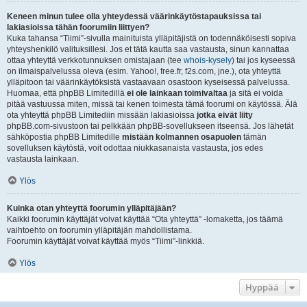
Keneen minun tulee olla yhteydessä väärinkäytöstapauksissa tai
lakiasioissa tähän foorumiin liittyen?
Kuka tahansa “Tiimi”-sivulla mainituista ylläpitäjistä on todennäköisesti sopiva
yhteyshenkilö valituksillesi. Jos et tätä kautta saa vastausta, sinun kannattaa
ottaa yhteyttä verkkotunnuksen omistajaan (tee
whois-kysely
) tai jos kyseessä
on ilmaispalvelussa oleva (esim. Yahoo!, free.fr, f2s.com, jne.), ota yhteyttä
ylläpitoon tai väärinkäytöksistä vastaavaan osastoon kyseisessä palvelussa.
Huomaa, että phpBB Limitedillä
ei ole lainkaan toimivaltaa
ja sitä ei voida
pitää vastuussa miten, missä tai kenen toimesta tämä foorumi on käytössä. Älä
ota yhteyttä phpBB Limitediin missään lakiasioissa
jotka eivät liity
phpBB.com-sivustoon tai pelkkään phpBB-sovellukseen itseensä. Jos lähetät
sähköpostia phpBB Limitedille
mistään kolmannen osapuolen
tämän
sovelluksen käytöstä, voit odottaa niukkasanaista vastausta, jos edes
vastausta lainkaan.
Ylös
Kuinka otan yhteyttä foorumin ylläpitäjään?
Kaikki foorumin käyttäjät voivat käyttää “Ota yhteyttä” -lomaketta, jos täämä
vaihtoehto on foorumin ylläpitäjän mahdollistama.
Foorumin käyttäjät voivat käyttää myös “Tiimi”-linkkiä.
Ylös
Hyppää