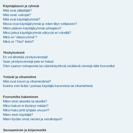
Käyttäjätasot ja ryhmät
Mitä ovat ylläpitäjät?
Mitä ovatr valvojat?
Mitä ovat käyttäjäryhmät?
Missä ovat käyttäjäryhmät ja miten liityn sellaiseen?
Miten pääsen käyttäjäryhmän johtajaksi?
Miksi jotkut käyttäjäryhmät näkyvät eri väreillä?
Mikä on “oletusryhmä”?
Mikä on “Tiimi” linkki?
Yksityisviestit
En voi lähettää yksityisviestejä!
Saan yksityisviestejä joita en halua!
Olen saanut roskapostia tai väärinkäytöksiä sisältäviä viestejä tältä foorumilta!
Ystävät ja vihamiehet
Mitä ovat kaveri ja vihamieslistat?
Kuinka voin lisätä / poistaa käyttäjiä kavereista tai vihamiehistä
Foorumilta hakeminen
Miten etsin alueelta tai alueilta?
Miksi hakuni ei löytänyt mitään?
Miksi haku johti tyhjään sivuun!?
Miten etsin käyttäjiä?
Miten löydän omat viestini ja viestiketjuni?
Seuraaminen ja kirjanmerkit