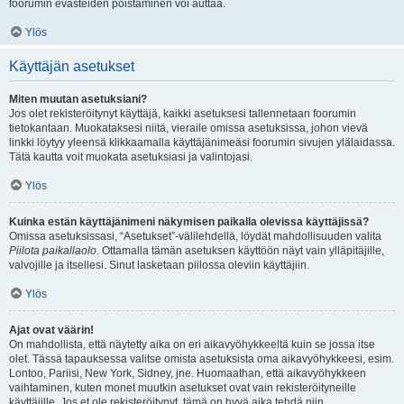
foorumin evästeiden poistaminen voi auttaa.
Ylös
Käyttäjän asetukset
Miten muutan asetuksiani?
Jos olet rekisteröitynyt käyttäjä, kaikki asetuksesi tallennetaan foorumin
tietokantaan. Muokataksesi niitä, vieraile omissa asetuksissa, johon vievä
linkki löytyy yleensä klikkaamalla käyttäjänimeäsi foorumin sivujen ylälaidassa.
Tätä kautta voit muokata asetuksiasi ja valintojasi.
Ylös
Kuinka estän käyttäjänimeni näkymisen paikalla olevissa käyttäjissä?
Omissa asetuksissasi, “Asetukset”-välilehdellä, löydät mahdollisuuden valita
Piilota paikallaolo
. Ottamalla tämän asetuksen käyttöön näyt vain ylläpitäjille,
valvojille ja itsellesi. Sinut lasketaan piilossa oleviin käyttäjiin.
Ylös
Ajat ovat väärin!
On mahdollista, että näytetty aika on eri aikavyöhykkeeltä kuin se jossa itse
olet. Tässä tapauksessa valitse omista asetuksista oma aikavyöhykkeesi, esim.
Lontoo, Pariisi, New York, Sidney, jne. Huomaathan, että aikavyöhykkeen
vaihtaminen, kuten monet muutkin asetukset ovat vain rekisteröityneille
käyttäjille. Jos et ole rekisteröitynyt, tämä on hyvä aika tehdä niin.