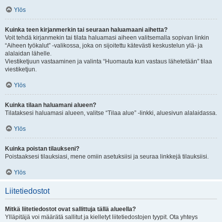
Ylös
Kuinka teen kirjanmerkin tai seuraan haluamaani aihetta?
Voit tehdä kirjanmekin tai tilata haluamasi aiheen valitsemalla sopivan linkin
“Aiheen työkalut” -valikossa, joka on sijoitettu kätevästi keskustelun ylä- ja
alalaidan lähelle.
Viestiketjuun vastaaminen ja valinta “Huomauta kun vastaus lähetetään” tilaa
viestiketjun.
Ylös
Kuinka tilaan haluamani alueen?
Tilataksesi haluamasi alueen, valitse “Tilaa alue” -linkki, aluesivun alalaidassa.
Ylös
Kuinka poistan tilaukseni?
Poistaaksesi tilauksiasi, mene omiin asetuksiisi ja seuraa linkkejä tilauksiisi.
Ylös
Liitetiedostot
Mitkä liitetiedostot ovat sallittuja tällä alueella?
Ylläpitäjä voi määrätä sallitut ja kielletyt liitetiedostojen tyypit. Ota yhteys