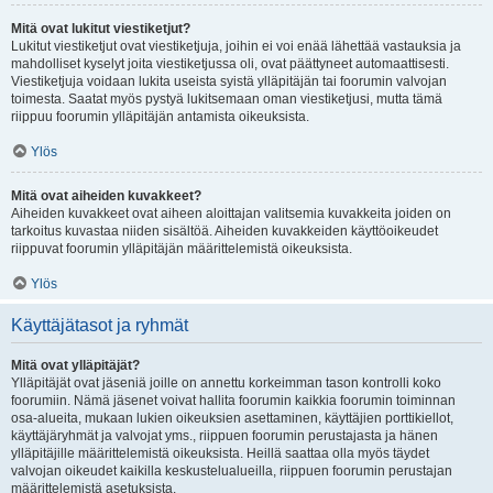
Mitä ovat lukitut viestiketjut?
Lukitut viestiketjut ovat viestiketjuja, joihin ei voi enää lähettää vastauksia ja
mahdolliset kyselyt joita viestiketjussa oli, ovat päättyneet automaattisesti.
Viestiketjuja voidaan lukita useista syistä ylläpitäjän tai foorumin valvojan
toimesta. Saatat myös pystyä lukitsemaan oman viestiketjusi, mutta tämä
riippuu foorumin ylläpitäjän antamista oikeuksista.
Ylös
Mitä ovat aiheiden kuvakkeet?
Aiheiden kuvakkeet ovat aiheen aloittajan valitsemia kuvakkeita joiden on
tarkoitus kuvastaa niiden sisältöä. Aiheiden kuvakkeiden käyttöoikeudet
riippuvat foorumin ylläpitäjän määrittelemistä oikeuksista.
Ylös
Käyttäjätasot ja ryhmät
Mitä ovat ylläpitäjät?
Ylläpitäjät ovat jäseniä joille on annettu korkeimman tason kontrolli koko
foorumiin. Nämä jäsenet voivat hallita foorumin kaikkia foorumin toiminnan
osa-alueita, mukaan lukien oikeuksien asettaminen, käyttäjien porttikiellot,
käyttäjäryhmät ja valvojat yms., riippuen foorumin perustajasta ja hänen
ylläpitäjille määrittelemistä oikeuksista. Heillä saattaa olla myös täydet
valvojan oikeudet kaikilla keskustelualueilla, riippuen foorumin perustajan
määrittelemistä asetuksista.