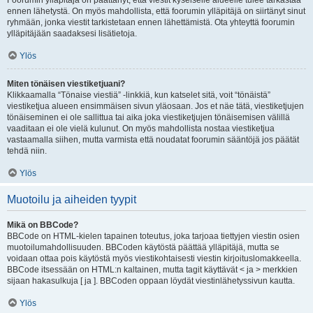
Foorumin ylläpitäjä on päättänyt, että viestit kyseiselle alueelle tulee tarkastaa
ennen lähetystä. On myös mahdollista, että foorumin ylläpitäjä on siirtänyt sinut
ryhmään, jonka viestit tarkistetaan ennen lähettämistä. Ota yhteyttä foorumin
ylläpitäjään saadaksesi lisätietoja.
Ylös
Miten tönäisen viestiketjuani?
Klikkaamalla “Tönaise viestiä” -linkkiä, kun katselet sitä, voit “tönäistä”
viestiketjua alueen ensimmäisen sivun yläosaan. Jos et näe tätä, viestiketjujen
tönäiseminen ei ole sallittua tai aika joka viestiketjujen tönäisemisen välillä
vaaditaan ei ole vielä kulunut. On myös mahdollista nostaa viestiketjua
vastaamalla siihen, mutta varmista että noudatat foorumin sääntöjä jos päätät
tehdä niin.
Ylös
Muotoilu ja aiheiden tyypit
Mikä on BBCode?
BBCode on HTML-kielen tapainen toteutus, joka tarjoaa tiettyjen viestin osien
muotoilumahdollisuuden. BBCoden käytöstä päättää ylläpitäjä, mutta se
voidaan ottaa pois käytöstä myös viestikohtaisesti viestin kirjoituslomakkeella.
BBCode itsessään on HTML:n kaltainen, mutta tagit käyttävät < ja > merkkien
sijaan hakasulkuja [ ja ]. BBCoden oppaan löydät viestinlähetyssivun kautta.
Ylös