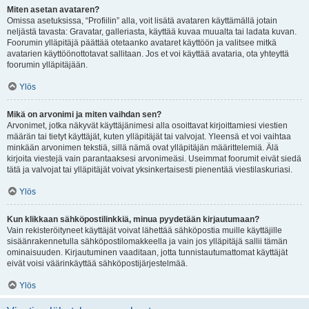
Miten asetan avataren?
Omissa asetuksissa, “Profiilin” alla, voit lisätä avataren käyttämällä jotain
neljästä tavasta: Gravatar, galleriasta, käyttää kuvaa muualta tai ladata kuvan.
Foorumin ylläpitäjä päättää otetaanko avataret käyttöön ja valitsee mitkä
avatarien käyttöönottotavat sallitaan. Jos et voi käyttää avataria, ota yhteyttä
foorumin ylläpitäjään.
Ylös
Mikä on arvonimi ja miten vaihdan sen?
Arvonimet, jotka näkyvät käyttäjänimesi alla osoittavat kirjoittamiesi viestien
määrän tai tietyt käyttäjät, kuten ylläpitäjät tai valvojat. Yleensä et voi vaihtaa
minkään arvonimen tekstiä, sillä nämä ovat ylläpitäjän määrittelemiä. Älä
kirjoita viestejä vain parantaaksesi arvonimeäsi. Useimmat foorumit eivät siedä
tätä ja valvojat tai ylläpitäjät voivat yksinkertaisesti pienentää viestilaskuriasi.
Ylös
Kun klikkaan sähköpostilinkkiä, minua pyydetään kirjautumaan?
Vain rekisteröityneet käyttäjät voivat lähettää sähköpostia muille käyttäjille
sisäänrakennetulla sähköpostilomakkeella ja vain jos ylläpitäjä sallii tämän
ominaisuuden. Kirjautuminen vaaditaan, jotta tunnistautumattomat käyttäjät
eivät voisi väärinkäyttää sähköpostijärjestelmää.
Ylös