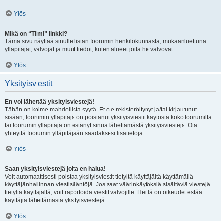
Ylös
Mikä on “Tiimi” linkki?
Tämä sivu näyttää sinulle listan foorumin henkilökunnasta, mukaanluettuna
ylläpitäjät, valvojat ja muut tiedot, kuten alueet joita he valvovat.
Ylös
Yksityisviestit
En voi lähettää yksityisviestejä!
Tähän on kolme mahdollista syytä. Et ole rekisteröitynyt ja/tai kirjautunut
sisään, foorumin ylläpitäjä on poistanut yksityisviestit käytöstä koko foorumilta
tai foorumin ylläpitäjä on estänyt sinua lähettämästä yksityisviestejä. Ota
yhteyttä foorumin ylläpitäjään saadaksesi lisätietoja.
Ylös
Saan yksityisviestejä joita en halua!
Voit automaattisesti poistaa yksityisviestit tietyltä käyttäjältä käyttämällä
käyttäjänhallinnan viestisääntöjä. Jos saat väärinkäytöksiä sisältäviä viestejä
tietyltä käyttäjältä, voit raportoida viestit valvojille. Heillä on oikeudet estää
käyttäjiä lähettämästä yksityisviestejä.
Ylös