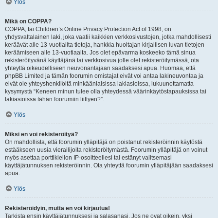
Ylös
Mikä on COPPA?
COPPA, tai Children’s Online Privacy Protection Act of 1998, on
yhdysvaltalainen laki, joka vaatii kaikkien verkkosivustojen, jotka mahdollisesti
keräävät alle 13-vuotiailta tietoja, hankkia huoltajan kirjallisen luvan tietojen
keräämiseen alle 13-vuotiaalta. Jos olet epävarma koskeeko tämä sinua
rekisteröityvänä käyttäjänä tai verkkosivua jolle olet rekisteröitymässä, ota
yhteyttä oikeudelliseen neuvonantajaan saadaksesi apua. Huomaa, että
phpBB Limited ja tämän foorumin omistajat eivät voi antaa lakineuvontaa ja
eivät ole yhteyshenkilöitä minkäänlaisissa lakiasioissa, lukuunottamatta
kysymystä “Keneen minun tulee olla yhteydessä väärinkäytöstapauksissa tai
lakiasioissa tähän foorumiin liittyen?”.
Ylös
Miksi en voi rekisteröityä?
On mahdollista, että foorumin ylläpitäjä on poistanut rekisteröinnin käytöstä
estääkseen uusia vierailijoita rekisteröitymästä. Foorumin ylläpitäjä on voinut
myös asettaa porttikiellon IP-osoitteellesi tai estänyt valitsemasi
käyttäjätunnuksen rekisteröinnin. Ota yhteyttä foorumin ylläpitäjään saadaksesi
apua.
Ylös
Rekisteröidyin, mutta en voi kirjautua!
Tarkista ensin käyttäjätunnuksesi ja salasanasi. Jos ne ovat oikein, yksi