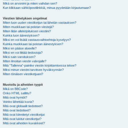
Mikä on arvonimi ja miten vaihdan sen?
Kun klikkaan sähköpostilinkkiä, minua pyydetään kirjautumaan?
Viestien lähetyksen ongelmat
Miten luon uuden viestiketjun tai lähetän vastauksen?
Miten muokkaan tai poistan viestejä?
Miten liitän allekirjoituksen viestiini?
Kuinka luon äänestyksen?
Miksi en voi lisätä vastausvaihtoehtoja kyselyyn?
Kuinka muokkaan tai poistan äänestyksen?
Miksi en pääse alueelle?
Miksi en voi liittää tiedostoja?
Miksi sain varoituksen?
Miten ilmoitan viestin valvojalle?
Mitä “Tallenna”-painike viestin kirjoittamisessa tekee?
Miksi minun viestini tarvitsee hyväksynnän?
Miten tönäisen viestiketjuani?
Muotoilu ja aiheiden tyypit
Mikä on BBCode?
Onko HTML sallittu?
Mitä ovat hymiöt?
Voinko lähettää kuvia?
Mitä ovat globaalit tiedotteet?
Mitä ovat tiedotteet?
Mitä ovat kiinnitetyt viestiketjut
Mitä ovat lukitut viestiketjut?
Mitä ovat aiheiden kuvakkeet?