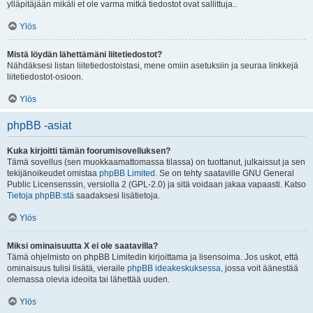
ylläpitäjään mikäli et ole varma mitkä tiedostot ovat sallittuja..
Ylös
Mistä löydän lähettämäni liitetiedostot?
Nähdäksesi listan liitetiedostoistasi, mene omiin asetuksiin ja seuraa linkkejä
liitetiedostot-osioon.
Ylös
phpBB -asiat
Kuka kirjoitti tämän foorumisovelluksen?
Tämä sovellus (sen muokkaamattomassa tilassa) on tuottanut, julkaissut ja sen
tekijänoikeudet omistaa
phpBB Limited
. Se on tehty saataville GNU General
Public Licensenssin, versiolla 2 (GPL-2.0) ja sitä voidaan jakaa vapaasti. Katso
Tietoja phpBB:stä
saadaksesi lisätietoja.
Ylös
Miksi ominaisuutta X ei ole saatavilla?
Tämä ohjelmisto on phpBB Limitedin kirjoittama ja lisensoima. Jos uskot, että
ominaisuus tulisi lisätä, vieraile
phpBB ideakeskuksessa
, jossa voit äänestää
olemassa olevia ideoita tai lähettää uuden.
Ylös