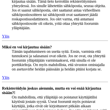
kirjautua sisään. Tämä tieto kerrottiin rekisteröitymisen
yhteydessä. Jos sinulle lähetettiin sähköpostia, seuraa ohjeita.
Jos et saanut sähköpostia, olet saattanut antaa virheellisen
sähköpostiosoitteen tai sähköpostit ovat saattaneet jäädä
roskapostisuodattimeen. Jos olet varma, että antamasi
sähköpostiosoite oli oikein, yritä ottaa yhteyttä foorumin
ylläpitäjään.
Ylös
Miksi en voi kirjautua sisään?
Tämän tapahtumiseen on useita syitä. Ensin, varmista että
tunnuksesi ja salasanasi ovat oikein. Jos ne ovat, ota yhteyttä
foorumin ylläpitäjään varmistaaksesi, että sinulla ei ole
porttikieltoja. On myös mahdollista, että sivuston omistajalla
on asetusvirhe heidän päässään ja heidän pitäisi korjata se.
Ylös
Rekisteröidyin joskus aiemmin, mutta en voi enää kirjautua
sisään?!
On mahdollista, että ylläpitäjä on poistanut käyttäjätilisi
käytöstä jostain syystä. Useat foorumit myös poistavat
käyttäjiä, jotka eivät ole kirjoittaneet pitkään aikaan