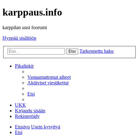
karppaus.info
karppilan uusi foorumi
Hyppää sisältöön
Tarkennettu haku
Etsi
Pikalinkit
Vastaamattomat aiheet
Aktiiviset viestiketjut
Etsi
UKK
Kirjaudu sisään
Rekisteröidy
Etusivu
Usein kysyttyä
Etsi