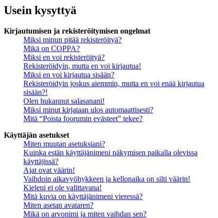
Usein kysyttyä
Kirjautumisen ja rekisteröitymisen ongelmat
Miksi minun pitää rekisteröityä?
Mikä on COPPA?
Miksi en voi rekisteröityä?
Rekisteröidyin, mutta en voi kirjautua!
Miksi en voi kirjautua sisään?
Rekisteröidyin joskus aiemmin, mutta en voi enää kirjautua
sisään?!
Olen hukannut salasanani!
Miksi minut kirjataan ulos automaattisesti?
Mitä “Poista foorumin evästeet” tekee?
Käyttäjän asetukset
Miten muutan asetuksiani?
Kuinka estän käyttäjänimeni näkymisen paikalla olevissa
käyttäjissä?
Ajat ovat väärin!
Vaihdoin aikavyöhykkeen ja kellonaika on silti väärin!
Kieleni ei ole valittavana!
Mitä kuvia on käyttäjänimeni vieressä?
Miten asetan avataren?
Mikä on arvonimi ja miten vaihdan sen?