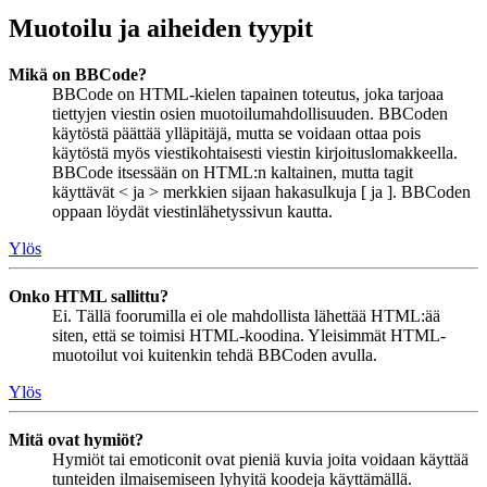
Muotoilu ja aiheiden tyypit
Mikä on BBCode?
BBCode on HTML-kielen tapainen toteutus, joka tarjoaa
tiettyjen viestin osien muotoilumahdollisuuden. BBCoden
käytöstä päättää ylläpitäjä, mutta se voidaan ottaa pois
käytöstä myös viestikohtaisesti viestin kirjoituslomakkeella.
BBCode itsessään on HTML:n kaltainen, mutta tagit
käyttävät < ja > merkkien sijaan hakasulkuja [ ja ]. BBCoden
oppaan löydät viestinlähetyssivun kautta.
Ylös
Onko HTML sallittu?
Ei. Tällä foorumilla ei ole mahdollista lähettää HTML:ää
siten, että se toimisi HTML-koodina. Yleisimmät HTML-
muotoilut voi kuitenkin tehdä BBCoden avulla.
Ylös
Mitä ovat hymiöt?
Hymiöt tai emoticonit ovat pieniä kuvia joita voidaan käyttää
tunteiden ilmaisemiseen lyhyitä koodeja käyttämällä.