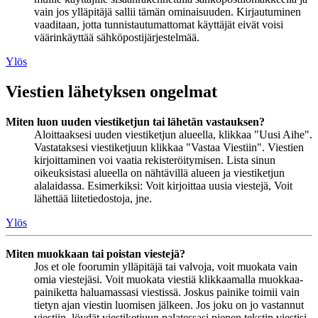
vain jos ylläpitäjä sallii tämän ominaisuuden. Kirjautuminen
vaaditaan, jotta tunnistautumattomat käyttäjät eivät voisi
väärinkäyttää sähköpostijärjestelmää.
Ylös
Viestien lähetyksen ongelmat
Miten luon uuden viestiketjun tai lähetän vastauksen?
Aloittaaksesi uuden viestiketjun alueella, klikkaa "Uusi Aihe".
Vastataksesi viestiketjuun klikkaa "Vastaa Viestiin". Viestien
kirjoittaminen voi vaatia rekisteröitymisen. Lista sinun
oikeuksistasi alueella on nähtävillä alueen ja viestiketjun
alalaidassa. Esimerkiksi: Voit kirjoittaa uusia viestejä, Voit
lähettää liitetiedostoja, jne.
Ylös
Miten muokkaan tai poistan viestejä?
Jos et ole foorumin ylläpitäjä tai valvoja, voit muokata vain
omia viestejäsi. Voit muokata viestiä klikkaamalla muokkaa-
painiketta haluamassasi viestissä. Joskus painike toimii vain
tietyn ajan viestin luomisen jälkeen. Jos joku on jo vastannut
viestiin, löydät viestiketjuun palatessasi pienen tekstin viestisi