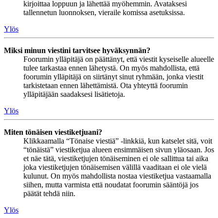
kirjoittaa loppuun ja lähettää myöhemmin. Avataksesi
tallennetun luonnoksen, vieraile komissa asetuksissa.
Ylös
Miksi minun viestini tarvitsee hyväksynnän?
Foorumin ylläpitäjä on päättänyt, että viestit kyseiselle alueelle
tulee tarkastaa ennen lähetystä. On myös mahdollista, että
foorumin ylläpitäjä on siirtänyt sinut ryhmään, jonka viestit
tarkistetaan ennen lähettämistä. Ota yhteyttä foorumin
ylläpitäjään saadaksesi lisätietoja.
Ylös
Miten tönäisen viestiketjuani?
Klikkaamalla “Tönaise viestiä” -linkkiä, kun katselet sitä, voit
“tönäistä” viestiketjua alueen ensimmäisen sivun yläosaan. Jos
et näe tätä, viestiketjujen tönäiseminen ei ole sallittua tai aika
joka viestiketjujen tönäisemisen välillä vaaditaan ei ole vielä
kulunut. On myös mahdollista nostaa viestiketjua vastaamalla
siihen, mutta varmista että noudatat foorumin sääntöjä jos
päätät tehdä niin.
Ylös