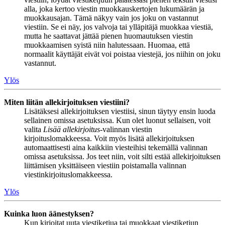
alla, joka kertoo viestin muokkauskertojen lukumäärän ja
muokkausajan. Tämä näkyy vain jos joku on vastannut
viestiin. Se ei näy, jos valvoja tai ylläpitäjä muokkaa viestiä,
mutta he saattavat jättää pienen huomautuksen viestin
muokkaamisen syistä niin halutessaan. Huomaa, että
normaalit käyttäjät eivät voi poistaa viestejä, jos niihin on joku
vastannut.
Ylös
Miten liitän allekirjoituksen viestiini?
Lisätäksesi allekirjoituksen viestiisi, sinun täytyy ensin luoda
sellainen omissa asetuksissa. Kun olet luonut sellaisen, voit
valita
Lisää allekirjoitus
-valinnan viestin
kirjoituslomakkeessa. Voit myös lisätä allekirjoituksen
automaattisesti aina kaikkiin viesteihisi tekemällä valinnan
omissa asetuksissa. Jos teet niin, voit silti estää allekirjoituksen
liittämisen yksittäiseen viestiin poistamalla valinnan
viestinkirjoituslomakkeessa.
Ylös
Kuinka luon äänestyksen?
Kun kirjoitat uuta viestiketjua tai muokkaat viestiketjun