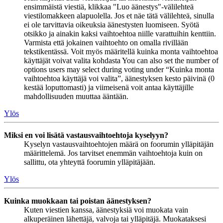
ensimmäistä viestiä, klikkaa "Luo äänestys"-välilehteä
viestilomakkeen alapuolella. Jos et näe tätä välilehteä, sinulla
ei ole tarvittavia oikeuksia äänestysten luomiseen. Syötä
otsikko ja ainakin kaksi vaihtoehtoa niille varattuihin kenttiin.
Varmista että jokainen vaihtoehto on omalla rivillään
tekstikentässä. Voit myös määritellä kuinka monta vaihtoehtoa
käyttäjät voivat valita kohdasta You can also set the number of
options users may select during voting under “Kuinka monta
vaihtoehtoa käyttäjä voi valita”, äänestyksen kesto päivinä (0
kestää loputtomasti) ja viimeisenä voit antaa käyttäjille
mahdollisuuden muuttaa ääntään.
Ylös
Miksi en voi lisätä vastausvaihtoehtoja kyselyyn?
Kyselyn vastausvaihtoehtojen määrä on foorumin ylläpitäjän
määrittelemä. Jos tarvitset enemmän vaihtoehtoja kuin on
sallittu, ota yhteyttä foorumin ylläpitäjään.
Ylös
Kuinka muokkaan tai poistan äänestyksen?
Kuten viestien kanssa, äänestyksiä voi muokata vain
alkuperäinen lähettäjä, valvoja tai ylläpitäjä. Muokataksesi