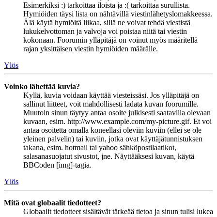
Esimerkiksi :) tarkoittaa iloista ja :( tarkoittaa surullista.
Hymiöiden täysi lista on nähtävillä viestinlähetyslomakkeessa.
Älä käytä hymiöitä liikaa, sillä ne voivat tehdä viestistä
lukukelvottoman ja valvoja voi poistaa niitä tai viestin
kokonaan. Foorumin ylläpitäjä on voinut myös määritellä
rajan yksittäisen viestin hymiöiden määrälle.
Ylös
Voinko lähettää kuvia?
Kyllä, kuvia voidaan käyttää viesteissäsi. Jos ylläpitäjä on
sallinut liitteet, voit mahdollisesti ladata kuvan foorumille.
Muutoin sinun täytyy antaa osoite julkisesti saatavilla olevaan
kuvaan, esim. http://www.example.com/my-picture.gif. Et voi
antaa osoitetta omalla koneellasi oleviin kuviin (ellei se ole
yleinen palvelin) tai kuviin, jotka ovat käyttäjätunnistuksen
takana, esim. hotmail tai yahoo sähköpostilaatikot,
salasanasuojatut sivustot, jne. Näyttääksesi kuvan, käytä
BBCoden [img]-tagia.
Ylös
Mitä ovat globaalit tiedotteet?
Globaalit tiedotteet sisältävät tärkeää tietoa ja sinun tulisi lukea