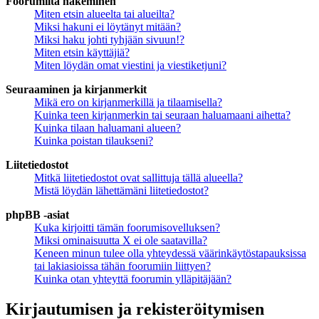
Foorumilta hakeminen
Miten etsin alueelta tai alueilta?
Miksi hakuni ei löytänyt mitään?
Miksi haku johti tyhjään sivuun!?
Miten etsin käyttäjiä?
Miten löydän omat viestini ja viestiketjuni?
Seuraaminen ja kirjanmerkit
Mikä ero on kirjanmerkillä ja tilaamisella?
Kuinka teen kirjanmerkin tai seuraan haluamaani aihetta?
Kuinka tilaan haluamani alueen?
Kuinka poistan tilaukseni?
Liitetiedostot
Mitkä liitetiedostot ovat sallittuja tällä alueella?
Mistä löydän lähettämäni liitetiedostot?
phpBB -asiat
Kuka kirjoitti tämän foorumisovelluksen?
Miksi ominaisuutta X ei ole saatavilla?
Keneen minun tulee olla yhteydessä väärinkäytöstapauksissa
tai lakiasioissa tähän foorumiin liittyen?
Kuinka otan yhteyttä foorumin ylläpitäjään?
Kirjautumisen ja rekisteröitymisen