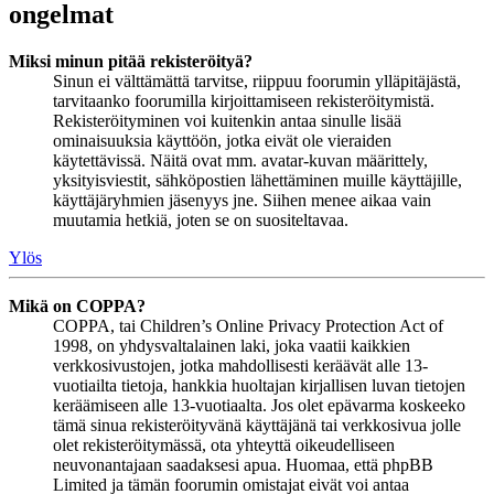
ongelmat
Miksi minun pitää rekisteröityä?
Sinun ei välttämättä tarvitse, riippuu foorumin ylläpitäjästä,
tarvitaanko foorumilla kirjoittamiseen rekisteröitymistä.
Rekisteröityminen voi kuitenkin antaa sinulle lisää
ominaisuuksia käyttöön, jotka eivät ole vieraiden
käytettävissä. Näitä ovat mm. avatar-kuvan määrittely,
yksityisviestit, sähköpostien lähettäminen muille käyttäjille,
käyttäjäryhmien jäsenyys jne. Siihen menee aikaa vain
muutamia hetkiä, joten se on suositeltavaa.
Ylös
Mikä on COPPA?
COPPA, tai Children’s Online Privacy Protection Act of
1998, on yhdysvaltalainen laki, joka vaatii kaikkien
verkkosivustojen, jotka mahdollisesti keräävät alle 13-
vuotiailta tietoja, hankkia huoltajan kirjallisen luvan tietojen
keräämiseen alle 13-vuotiaalta. Jos olet epävarma koskeeko
tämä sinua rekisteröityvänä käyttäjänä tai verkkosivua jolle
olet rekisteröitymässä, ota yhteyttä oikeudelliseen
neuvonantajaan saadaksesi apua. Huomaa, että phpBB
Limited ja tämän foorumin omistajat eivät voi antaa