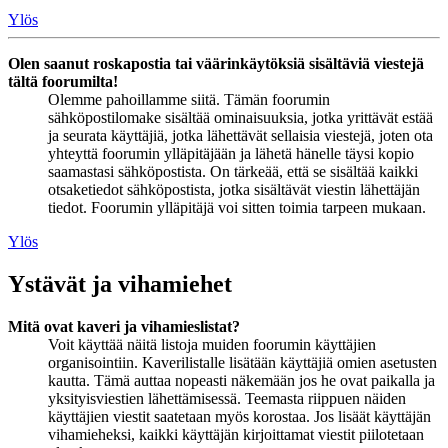
Ylös
Olen saanut roskapostia tai väärinkäytöksiä sisältäviä viestejä
tältä foorumilta!
Olemme pahoillamme siitä. Tämän foorumin
sähköpostilomake sisältää ominaisuuksia, jotka yrittävät estää
ja seurata käyttäjiä, jotka lähettävät sellaisia viestejä, joten ota
yhteyttä foorumin ylläpitäjään ja lähetä hänelle täysi kopio
saamastasi sähköpostista. On tärkeää, että se sisältää kaikki
otsaketiedot sähköpostista, jotka sisältävät viestin lähettäjän
tiedot. Foorumin ylläpitäjä voi sitten toimia tarpeen mukaan.
Ylös
Ystävät ja vihamiehet
Mitä ovat kaveri ja vihamieslistat?
Voit käyttää näitä listoja muiden foorumin käyttäjien
organisointiin. Kaverilistalle lisätään käyttäjiä omien asetusten
kautta. Tämä auttaa nopeasti näkemään jos he ovat paikalla ja
yksityisviestien lähettämisessä. Teemasta riippuen näiden
käyttäjien viestit saatetaan myös korostaa. Jos lisäät käyttäjän
vihamieheksi, kaikki käyttäjän kirjoittamat viestit piilotetaan