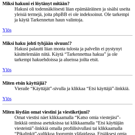
Miksi hakuni ei löytänyt mitään?
Hakusi oli todennäköisesti liian epämääräinen ja sisälsi useita
yleisiä termejä, joita phpBB ei ole indeksoinut. Ole tarkempi
ja käytä Tarkennetun haun valintoja.
Ylös
Miksi haku johti tyhjään sivuun!?
Hakusi palautti liian monta tulosta ja palvelin ei pystynyt
käsittelemään niitä. Käytä “Tarkennettua hakua” ja ole
tarkempi hakuehdoissa ja alueissa joilta etsit.
Ylös
Miten etsin käyttäjiä?
Vieraile “Käyttäjät”-sivulla ja klikkaa “Etsi käyttäjä”-linkkiä.
Ylös
Miten löydän omat viestini ja viestiketjuni?
Omat viestisi näet klikkaamalla “Katso omia viestejäsi”-
linkkiä omissa asetuksissa tai klikkaamalla “Etsi käyttäjän
viesteistä”-linkkiä omalla profiilisivullasi tai klikkaamalla
“Pikalinkit”-valikkoa foorumin ylälaidassa. Etsiäksesi omia