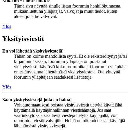
Mikä on “Tiimi” linkki?
Tämä sivu näyttää sinulle listan foorumin henkilökunnasta,
mukaanluettuna ylläpitäjät, valvojat ja muut tiedot, kuten
alueet joita he valvovat.
Ylös
Yksityisviestit
En voi lähettää yksityisviestejä!
Tähän on kolme mahdollista syytä. Et ole rekisteröitynyt ja/tai
kirjautunut sisään, foorumin ylläpitäjä on poistanut
yksityisviestit käytöstä koko foorumilta tai foorumin ylläpitäjä
on estänyt sinua lähettämästä yksityisviestejä. Ota yhteyttä
foorumin ylläpitäjään saadaksesi lisätietoja.
Ylös
Saan yksityisviestejä joita en halua!
Voit automaattisesti poistaa yksityisviestit tietyltä käyttäjältä
käyttämällä käyttäjänhallinnan viestisääntöjä. Jos saat
väärinkäytöksiä sisältäviä viestejä tietyltä käyttäjältä, voit
raportoida viestit valvojille. Heillä on oikeudet estää käyttäjiä
lähettämästä yksityisviestejä.