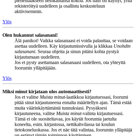
pienentääkseen tietokantansa kokoa. Jos näin on käynyt, yritä
rekisteröityä uudelleen ja osallistu keskusteluun
aktiivisemmin.
Ylös
Olen hukannut salasanani!
Älä panikoi! Vaikka salasanaasi ei voida palauttaa, se voidaan
asettaa uudelleen. Käy kirjautumissivulla ja klikkaa
Unohdin
salasanani
. Seuraa ohjeita ja sinun pitäisi kohta pystyä
kirjautumaan uudelleen.
Jos et pysty asettamaan salasanaasi uudelleen, ota yhteyttä
foorumin ylläpitäjään.
Ylös
Miksi minut kirjataan ulos automaattisesti?
Jos et valitse
Muista minut
-laatikkoa kirjautuessasi, foorumi
pitää sinut kirjautuneena ennalta määritellyn ajan. Tämä estää
muita väärinkäyttämästä tunnuksiasi. Pysyäksesi
kirjautuneena, valitse
Muista minut
-valinta kirjautuessasi.
Tämä ei ole suositeltavaa, jos käytät foorumia jaetulta
koneelta, esim. kirjastossa, nettikahvilassa tai koulun
tietokoneluokassa. Jos et näe tätä valintaa, foorumin ylläpitäjä
on estänyt tämän toiminnon käyttämisen.