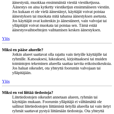
äänestystä, muokkaa ensimmäistä viestiä viestiketjussa.
Äänestys on aina kytketty viestiketjun ensimmäiseen viestiin.
Jos kukaan ei ole vielä äänestänyt, käyttäjät voivat poistaa
äänestyksen tai muokata mitä tahansa äänestyksen asetusta.
Jos käyttäjät ovat kuitenkin jo äänestäneet, vain valvojat tai
ylläpitäjät voivat muokata tai poistaa sen. Tämä estää
äänestysvaihtoehtojen vaihtamisen kesken äänestyksen.
Ylös
Miksi en pääse alueelle?
Jotkin alueet saattavat olla rajattu vain tietyille käyttäjille tai
ryhmille. Katsoaksesi, lukeaksesi, kirjoittaaksesi tai muiden
toimintojen tekeminen alueella saattaa tarvita erikoisoikeuksia.
Jos haluat oikeudet, ota yhteyttä foorumin valvojaan tai
ylläpitäjään.
Ylös
Miksi en voi liittää tiedostoja?
Liitetiedostojen oikeudet annetaan alueen, ryhmän tai
käyttäjän mukaan. Foorumin ylläpitäjä ei välttämättä ole
sallinut liitetiedostojen liittämistä tietyllä alueella tai vain tietyt
ryhmät saattavat pystyä liittämään tiedostoja. Ota yhteyttä