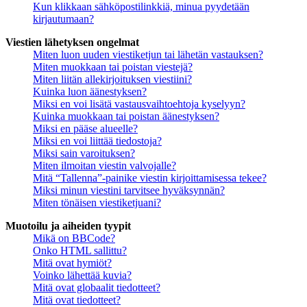
Kun klikkaan sähköpostilinkkiä, minua pyydetään
kirjautumaan?
Viestien lähetyksen ongelmat
Miten luon uuden viestiketjun tai lähetän vastauksen?
Miten muokkaan tai poistan viestejä?
Miten liitän allekirjoituksen viestiini?
Kuinka luon äänestyksen?
Miksi en voi lisätä vastausvaihtoehtoja kyselyyn?
Kuinka muokkaan tai poistan äänestyksen?
Miksi en pääse alueelle?
Miksi en voi liittää tiedostoja?
Miksi sain varoituksen?
Miten ilmoitan viestin valvojalle?
Mitä “Tallenna”-painike viestin kirjoittamisessa tekee?
Miksi minun viestini tarvitsee hyväksynnän?
Miten tönäisen viestiketjuani?
Muotoilu ja aiheiden tyypit
Mikä on BBCode?
Onko HTML sallittu?
Mitä ovat hymiöt?
Voinko lähettää kuvia?
Mitä ovat globaalit tiedotteet?
Mitä ovat tiedotteet?