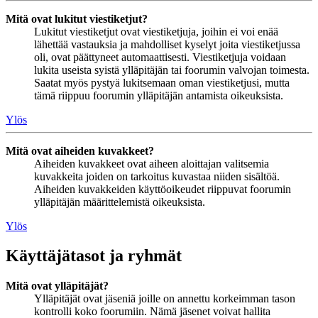
Mitä ovat lukitut viestiketjut?
Lukitut viestiketjut ovat viestiketjuja, joihin ei voi enää
lähettää vastauksia ja mahdolliset kyselyt joita viestiketjussa
oli, ovat päättyneet automaattisesti. Viestiketjuja voidaan
lukita useista syistä ylläpitäjän tai foorumin valvojan toimesta.
Saatat myös pystyä lukitsemaan oman viestiketjusi, mutta
tämä riippuu foorumin ylläpitäjän antamista oikeuksista.
Ylös
Mitä ovat aiheiden kuvakkeet?
Aiheiden kuvakkeet ovat aiheen aloittajan valitsemia
kuvakkeita joiden on tarkoitus kuvastaa niiden sisältöä.
Aiheiden kuvakkeiden käyttöoikeudet riippuvat foorumin
ylläpitäjän määrittelemistä oikeuksista.
Ylös
Käyttäjätasot ja ryhmät
Mitä ovat ylläpitäjät?
Ylläpitäjät ovat jäseniä joille on annettu korkeimman tason
kontrolli koko foorumiin. Nämä jäsenet voivat hallita