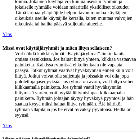
toimia. Jokainen käyttäjä voi kuulua useisiin ryhmiin ja
jokaiselle ryhmälle voidaan määritellä yksilölliset oikeudet.
Tämä tarjoaa ylläpitäjille helpon tavan muuttaa käyttäjien
oikeuksia useille käyttäjille kerralla, kuten muuttaa valvojien
oikeuksia tai hallita pääsyä suljetulle alueelle.
Ylös
Missä ovat käyttäjäryhmät ja miten liityn sellaiseen?
Voit nähdä kaikki ryhmät “Käyttäjäryhmät”-linkin kautta
omissa asetuksissa. Jos haluat liittyä yhteen, klikkaa vastaavaa
painiketta. Kaikissa ryhmissä ei kuitenkaan ole vapaata
pääsyä. Jotkut ryhmät vaativat hyväksynnän ennen kuin voit
liittyä. Jotkut voivat olla suljettuja ja joissakin voi olla jopa
piilotettuja jäsenyyksiä. Jos ryhmä on avoin, voit liittyä siihen
klikkaamalla painiketta. Jos ryhmä vaatii hyväksynnän
liittymistä varten, voit pyytää liittymislupaa klikkaamalla
painiketta. Ryhmän johtajan täytyy hyväksyä pyyntösi ja hän
saattaa kysyä miksi haluat liittyä ryhmään. Älä häiriköi
ryhmän ylläpitäjiä jos he eivät hyväksy pyyntöäsi. Heillä on
syynsä.
Ylös