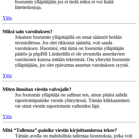
foorumin ylläpitäjään jos et tiedä miksi et voi lisätä
liitetiedostoja.
Ylös
Miksi sain varoituksen?
Jokaisen foorumin ylläpitäjällä on omat säännöt heidän
sivustollensa. Jos olet rikkonut sääntöä, voit saada
varoituksen. Huomioi, että tämä on foorumin ylläpitäjän
päätös ja phpBB Limitedillä ei ole sivustolla annettavien
varoitusten kanssa mitään tekemistä. Ota yhteyttä foorumin
ylläpitäjään, jos olet epävarma annetun varoituksen syystä.
Ylös
Miten ilmoitan viestin valvojalle?
Jos foorumin ylläpitäjä on sallinut sen, sinun pitäisi nähdä
raportointipainike viestin yhteydessä. Tämän klikkaaminen
vie sinut viestin raportoinnin vaiheiden läpi.
Ylös
Mitä “Tallenna”-painike viestin kirjoittamisessa tekee?
Tämän avulla on mahdollista tallentaa luonnoksia, jotka voit