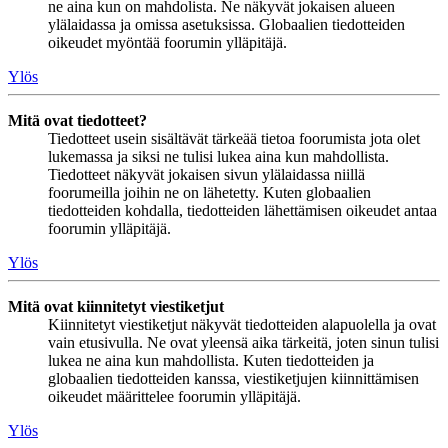
ne aina kun on mahdolista. Ne näkyvät jokaisen alueen
ylälaidassa ja omissa asetuksissa. Globaalien tiedotteiden
oikeudet myöntää foorumin ylläpitäjä.
Ylös
Mitä ovat tiedotteet?
Tiedotteet usein sisältävät tärkeää tietoa foorumista jota olet
lukemassa ja siksi ne tulisi lukea aina kun mahdollista.
Tiedotteet näkyvät jokaisen sivun ylälaidassa niillä
foorumeilla joihin ne on lähetetty. Kuten globaalien
tiedotteiden kohdalla, tiedotteiden lähettämisen oikeudet antaa
foorumin ylläpitäjä.
Ylös
Mitä ovat kiinnitetyt viestiketjut
Kiinnitetyt viestiketjut näkyvät tiedotteiden alapuolella ja ovat
vain etusivulla. Ne ovat yleensä aika tärkeitä, joten sinun tulisi
lukea ne aina kun mahdollista. Kuten tiedotteiden ja
globaalien tiedotteiden kanssa, viestiketjujen kiinnittämisen
oikeudet määrittelee foorumin ylläpitäjä.
Ylös