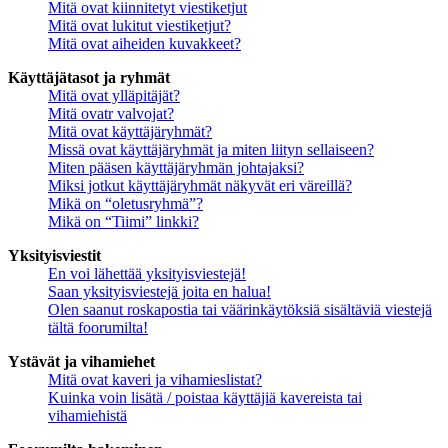
Mitä ovat kiinnitetyt viestiketjut
Mitä ovat lukitut viestiketjut?
Mitä ovat aiheiden kuvakkeet?
Käyttäjätasot ja ryhmät
Mitä ovat ylläpitäjät?
Mitä ovatr valvojat?
Mitä ovat käyttäjäryhmät?
Missä ovat käyttäjäryhmät ja miten liityn sellaiseen?
Miten pääsen käyttäjäryhmän johtajaksi?
Miksi jotkut käyttäjäryhmät näkyvät eri väreillä?
Mikä on “oletusryhmä”?
Mikä on “Tiimi” linkki?
Yksityisviestit
En voi lähettää yksityisviestejä!
Saan yksityisviestejä joita en halua!
Olen saanut roskapostia tai väärinkäytöksiä sisältäviä viestejä
tältä foorumilta!
Ystävät ja vihamiehet
Mitä ovat kaveri ja vihamieslistat?
Kuinka voin lisätä / poistaa käyttäjiä kavereista tai
vihamiehistä