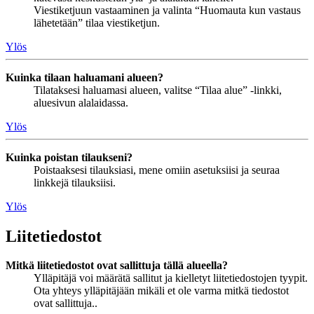
Viestiketjuun vastaaminen ja valinta “Huomauta kun vastaus
lähetetään” tilaa viestiketjun.
Ylös
Kuinka tilaan haluamani alueen?
Tilataksesi haluamasi alueen, valitse “Tilaa alue” -linkki,
aluesivun alalaidassa.
Ylös
Kuinka poistan tilaukseni?
Poistaaksesi tilauksiasi, mene omiin asetuksiisi ja seuraa
linkkejä tilauksiisi.
Ylös
Liitetiedostot
Mitkä liitetiedostot ovat sallittuja tällä alueella?
Ylläpitäjä voi määrätä sallitut ja kielletyt liitetiedostojen tyypit.
Ota yhteys ylläpitäjään mikäli et ole varma mitkä tiedostot
ovat sallittuja..