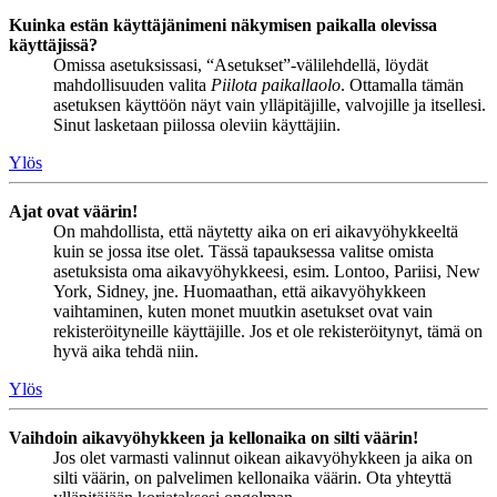
Kuinka estän käyttäjänimeni näkymisen paikalla olevissa
käyttäjissä?
Omissa asetuksissasi, “Asetukset”-välilehdellä, löydät
mahdollisuuden valita
Piilota paikallaolo
. Ottamalla tämän
asetuksen käyttöön näyt vain ylläpitäjille, valvojille ja itsellesi.
Sinut lasketaan piilossa oleviin käyttäjiin.
Ylös
Ajat ovat väärin!
On mahdollista, että näytetty aika on eri aikavyöhykkeeltä
kuin se jossa itse olet. Tässä tapauksessa valitse omista
asetuksista oma aikavyöhykkeesi, esim. Lontoo, Pariisi, New
York, Sidney, jne. Huomaathan, että aikavyöhykkeen
vaihtaminen, kuten monet muutkin asetukset ovat vain
rekisteröityneille käyttäjille. Jos et ole rekisteröitynyt, tämä on
hyvä aika tehdä niin.
Ylös
Vaihdoin aikavyöhykkeen ja kellonaika on silti väärin!
Jos olet varmasti valinnut oikean aikavyöhykkeen ja aika on
silti väärin, on palvelimen kellonaika väärin. Ota yhteyttä