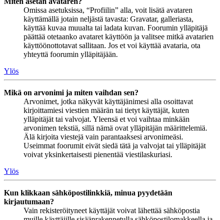
Miten asetan avataren?
Omissa asetuksissa, “Profiilin” alla, voit lisätä avataren
käyttämällä jotain neljästä tavasta: Gravatar, galleriasta,
käyttää kuvaa muualta tai ladata kuvan. Foorumin ylläpitäjä
päättää otetaanko avataret käyttöön ja valitsee mitkä avatarien
käyttöönottotavat sallitaan. Jos et voi käyttää avataria, ota
yhteyttä foorumin ylläpitäjään.
Ylös
Mikä on arvonimi ja miten vaihdan sen?
Arvonimet, jotka näkyvät käyttäjänimesi alla osoittavat
kirjoittamiesi viestien määrän tai tietyt käyttäjät, kuten
ylläpitäjät tai valvojat. Yleensä et voi vaihtaa minkään
arvonimen tekstiä, sillä nämä ovat ylläpitäjän määrittelemiä.
Älä kirjoita viestejä vain parantaaksesi arvonimeäsi.
Useimmat foorumit eivät siedä tätä ja valvojat tai ylläpitäjät
voivat yksinkertaisesti pienentää viestilaskuriasi.
Ylös
Kun klikkaan sähköpostilinkkiä, minua pyydetään
kirjautumaan?
Vain rekisteröityneet käyttäjät voivat lähettää sähköpostia
muille käyttäjille sisäänrakennetulla sähköpostilomakkeella ja