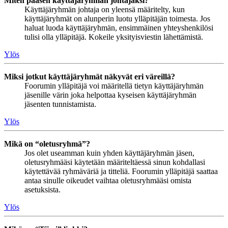
Miten pääsen käyttäjäryhmän johtajaksi?
Käyttäjäryhmän johtaja on yleensä määritelty, kun
käyttäjäryhmät on alunperin luotu ylläpitäjän toimesta. Jos
haluat luoda käyttäjäryhmän, ensimmäinen yhteyshenkilösi
tulisi olla ylläpitäjä. Kokeile yksityisviestin lähettämistä.
Ylös
Miksi jotkut käyttäjäryhmät näkyvät eri väreillä?
Foorumin ylläpitäjä voi määritellä tietyn käyttäjäryhmän
jäsenille värin joka helpottaa kyseisen käyttäjäryhmän
jäsenten tunnistamista.
Ylös
Mikä on “oletusryhmä”?
Jos olet useamman kuin yhden käyttäjäryhmän jäsen,
oletusryhmääsi käytetään määriteltäessä sinun kohdallasi
käytettävää ryhmäväriä ja titteliä. Foorumin ylläpitäjä saattaa
antaa sinulle oikeudet vaihtaa oletusryhmääsi omista
asetuksista.
Ylös