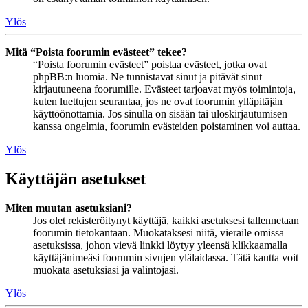
Ylös
Mitä “Poista foorumin evästeet” tekee?
“Poista foorumin evästeet” poistaa evästeet, jotka ovat
phpBB:n luomia. Ne tunnistavat sinut ja pitävät sinut
kirjautuneena foorumille. Evästeet tarjoavat myös toimintoja,
kuten luettujen seurantaa, jos ne ovat foorumin ylläpitäjän
käyttöönottamia. Jos sinulla on sisään tai uloskirjautumisen
kanssa ongelmia, foorumin evästeiden poistaminen voi auttaa.
Ylös
Käyttäjän asetukset
Miten muutan asetuksiani?
Jos olet rekisteröitynyt käyttäjä, kaikki asetuksesi tallennetaan
foorumin tietokantaan. Muokataksesi niitä, vieraile omissa
asetuksissa, johon vievä linkki löytyy yleensä klikkaamalla
käyttäjänimeäsi foorumin sivujen ylälaidassa. Tätä kautta voit
muokata asetuksiasi ja valintojasi.
Ylös