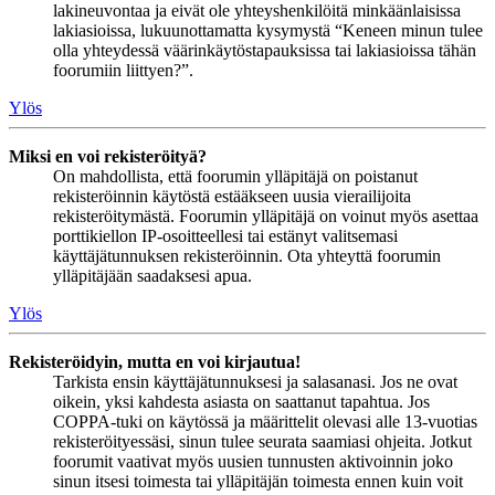
lakineuvontaa ja eivät ole yhteyshenkilöitä minkäänlaisissa
lakiasioissa, lukuunottamatta kysymystä “Keneen minun tulee
olla yhteydessä väärinkäytöstapauksissa tai lakiasioissa tähän
foorumiin liittyen?”.
Ylös
Miksi en voi rekisteröityä?
On mahdollista, että foorumin ylläpitäjä on poistanut
rekisteröinnin käytöstä estääkseen uusia vierailijoita
rekisteröitymästä. Foorumin ylläpitäjä on voinut myös asettaa
porttikiellon IP-osoitteellesi tai estänyt valitsemasi
käyttäjätunnuksen rekisteröinnin. Ota yhteyttä foorumin
ylläpitäjään saadaksesi apua.
Ylös
Rekisteröidyin, mutta en voi kirjautua!
Tarkista ensin käyttäjätunnuksesi ja salasanasi. Jos ne ovat
oikein, yksi kahdesta asiasta on saattanut tapahtua. Jos
COPPA-tuki on käytössä ja määrittelit olevasi alle 13-vuotias
rekisteröityessäsi, sinun tulee seurata saamiasi ohjeita. Jotkut
foorumit vaativat myös uusien tunnusten aktivoinnin joko
sinun itsesi toimesta tai ylläpitäjän toimesta ennen kuin voit