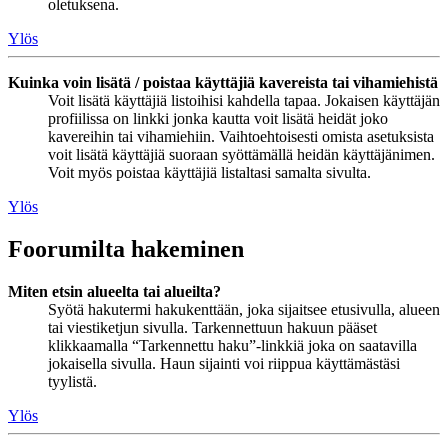
oletuksena.
Ylös
Kuinka voin lisätä / poistaa käyttäjiä kavereista tai vihamiehistä
Voit lisätä käyttäjiä listoihisi kahdella tapaa. Jokaisen käyttäjän
profiilissa on linkki jonka kautta voit lisätä heidät joko
kavereihin tai vihamiehiin. Vaihtoehtoisesti omista asetuksista
voit lisätä käyttäjiä suoraan syöttämällä heidän käyttäjänimen.
Voit myös poistaa käyttäjiä listaltasi samalta sivulta.
Ylös
Foorumilta hakeminen
Miten etsin alueelta tai alueilta?
Syötä hakutermi hakukenttään, joka sijaitsee etusivulla, alueen
tai viestiketjun sivulla. Tarkennettuun hakuun pääset
klikkaamalla “Tarkennettu haku”-linkkiä joka on saatavilla
jokaisella sivulla. Haun sijainti voi riippua käyttämästäsi
tyylistä.
Ylös