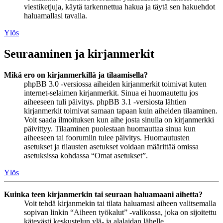
viestiketjuja, käytä tarkennettua hakua ja täytä sen hakuehdot
haluamallasi tavalla.
Ylös
Seuraaminen ja kirjanmerkit
Mikä ero on kirjanmerkillä ja tilaamisella?
phpBB 3.0 -versiossa aiheiden kirjanmerkit toimivat kuten
internet-selaimen kirjanmerkit. Sinua ei huomautettu jos
aiheeseen tuli päivitys. phpBB 3.1 -versiosta lähtien
kirjanmerkit toimivat samaan tapaan kuin aiheiden tilaaminen.
Voit saada ilmoituksen kun aihe josta sinulla on kirjanmerkki
päivittyy. Tilaaminen puolestaan huomauttaa sinua kun
aiheeseen tai foorumiin tulee päivitys. Huomautusten
asetukset ja tilausten asetukset voidaan määrittää omissa
asetuksissa kohdassa “Omat asetukset”.
Ylös
Kuinka teen kirjanmerkin tai seuraan haluamaani aihetta?
Voit tehdä kirjanmekin tai tilata haluamasi aiheen valitsemalla
sopivan linkin “Aiheen työkalut” -valikossa, joka on sijoitettu
kätevästi keskustelun ylä- ja alalaidan lähelle.