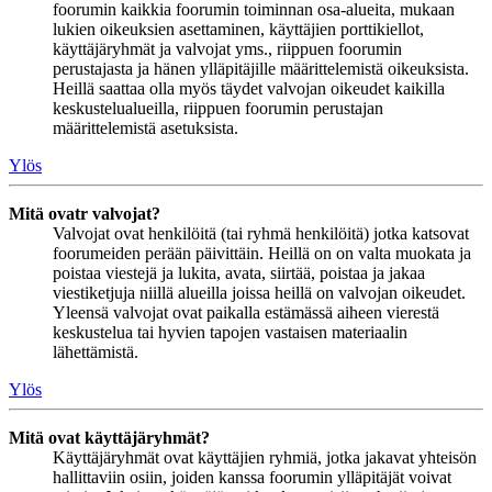
foorumin kaikkia foorumin toiminnan osa-alueita, mukaan
lukien oikeuksien asettaminen, käyttäjien porttikiellot,
käyttäjäryhmät ja valvojat yms., riippuen foorumin
perustajasta ja hänen ylläpitäjille määrittelemistä oikeuksista.
Heillä saattaa olla myös täydet valvojan oikeudet kaikilla
keskustelualueilla, riippuen foorumin perustajan
määrittelemistä asetuksista.
Ylös
Mitä ovatr valvojat?
Valvojat ovat henkilöitä (tai ryhmä henkilöitä) jotka katsovat
foorumeiden perään päivittäin. Heillä on on valta muokata ja
poistaa viestejä ja lukita, avata, siirtää, poistaa ja jakaa
viestiketjuja niillä alueilla joissa heillä on valvojan oikeudet.
Yleensä valvojat ovat paikalla estämässä aiheen vierestä
keskustelua tai hyvien tapojen vastaisen materiaalin
lähettämistä.
Ylös
Mitä ovat käyttäjäryhmät?
Käyttäjäryhmät ovat käyttäjien ryhmiä, jotka jakavat yhteisön
hallittaviin osiin, joiden kanssa foorumin ylläpitäjät voivat