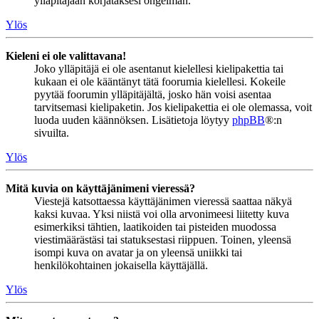
ylläpitäjään korjataksesi ongelman.
Ylös
Kieleni ei ole valittavana!
Joko ylläpitäjä ei ole asentanut kielellesi kielipakettia tai
kukaan ei ole kääntänyt tätä foorumia kielellesi. Kokeile
pyytää foorumin ylläpitäjältä, josko hän voisi asentaa
tarvitsemasi kielipaketin. Jos kielipakettia ei ole olemassa, voit
luoda uuden käännöksen. Lisätietoja löytyy
phpBB
®:n
sivuilta.
Ylös
Mitä kuvia on käyttäjänimeni vieressä?
Viestejä katsottaessa käyttäjänimen vieressä saattaa näkyä
kaksi kuvaa. Yksi niistä voi olla arvonimeesi liitetty kuva
esimerkiksi tähtien, laatikoiden tai pisteiden muodossa
viestimäärästäsi tai statuksestasi riippuen. Toinen, yleensä
isompi kuva on avatar ja on yleensä uniikki tai
henkilökohtainen jokaisella käyttäjällä.
Ylös